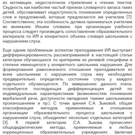
их мотивации, недостаточном стремлении к чтению текстов.
Скудность как наиболее частый признак словарного запаса таких
детей, обуславливает недоступность понимания определенных
слов и предложений, которые предлагаются им учителем [7].
Соответственно, эта особенность должна приниматься учителем
во внимание. Иными словами, при организации учебного
процесса следует производить сопоставление образовательного
материала по ИЯ и конкретного объема словаря школьников с
нарушением слуха.
Еще одним проблемным аспектом преподавания ИЯ выступает
дифференцированность рассматриваемой в настоящей статье
категории обучающихся по критериям их речевой специфики и
степени имеющегося у конкретного школьника нарушения. Для
формирования равнозначного отношения преподавателя ко
всем школьникам с нарушением слуха ему необходимо
предварительно определить состояние слуха у каждого
отдельного обучающегося. По завершению данного этапа,
потребуется последующая дифференциация детей по
индивидуальным характеристикам (возможностям понимания
вербальной речи, доступности овладения такими школьниками
произношением и пр.). С точки зрения С.А. Зыковой, общая
классификация методов, применяемых в отношении
организации образовательного процесса школьников с
нарушением слуха, объединяет несколько отдельных категорий
[3]. К первой категории С.А. Зыкова причисляет
общедидактические методы, применяемые в любых
коррекционных образовательных учреждениях (включая