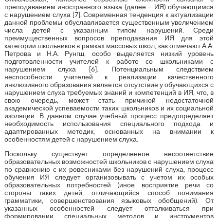
преподаванием иностранного языка (далее – ИЯ) обучающимся
с нарушением слуха [7]. Современная тенденция к актуализации
данной проблемы обуславливается существенным увеличением
числа детей с указанным типом нарушений. Среди
преимущественных вопросов преподавания ИЯ для этой
категории школьников в рамках массовых школ, как отмечают А.А.
Петрова и Н.А. Рунгш, особо выделяется низкий уровень
подготовленности учителей к работе со школьниками с
нарушением слуха [6]. Потенциальным следствием
неспособности учителей к реализации качественного
инклюзивного образования является отсутствие у обучающихся с
нарушением слуха требуемых знаний и компетенций в ИЯ, что, в
свою очередь, может стать причиной недостаточной
академической успеваемости таких школьников и их социальной
изоляции. В данном случае учебный процесс предопределяет
необходимость использования специального подхода и
адаптированных методик, основанных на внимании к
особенностям детей с нарушением слуха.
Поскольку существует определенное несоответствие
образовательных возможностей школьников с нарушением слуха
по сравнению с их ровесниками без нарушений слуха, процесс
обучения ИЯ следует организовывать с учетом их особых
образовательных потребностей (иное восприятие речи со
стороны таких детей, отличающийся способ понимания
грамматики, совершенствования языковых обобщений). От
указанных особенностей следует отталкиваться при
формировании специальных методов и инструментов