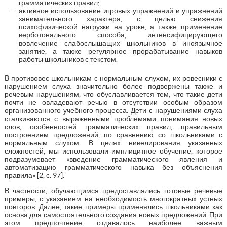
грамматических правил;
активное использование игровых упражнений и упражнений
занимательного характера, с целью снижения
психофизической нагрузки на уроке, а также применение
верботонального способа, интенсифицирующего
вовлечение слабослышащих школьников в иноязычное
занятие, а также регулярное прорабатывание навыков
работы школьников с текстом.
В противовес школьникам с нормальным слухом, их ровесники с
нарушением слуха значительно более подвержены также и
речевым нарушениям, что обуславливается тем, что такие дети
почти не овладевают речью в отсутствии особым образом
организованного учебного процесса. Дети с нарушениями слуха
сталкиваются с выраженными проблемами понимания новых
слов, особенностей грамматических правил, правильным
построением предложений, по сравнению со школьниками с
нормальным слухом. В целях нивелирования указанных
сложностей, мы использовали имплицитное обучение, которое
подразумевает «введение грамматического явления и
автоматизацию грамматического навыка без объяснения
правила» [2, с. 97].
В частности, обучающимся предоставлялись готовые речевые
примеры, с указанием на необходимость многократных устных
повторов. Далее, такие примеры применялись школьниками как
основа для самостоятельного создания новых предложений. При
этом предпочтение отдавалось наиболее важным