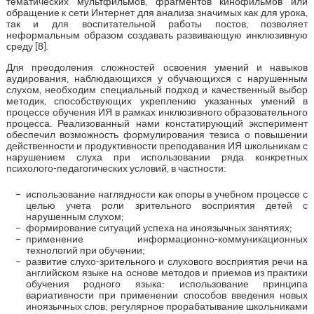
тематических мультфильмов, фрагментов кинофильмов или
обращение к сети Интернет для анализа значимых как для урока,
так и для воспитательной работы постов, позволяет
неформальным образом создавать развивающую инклюзивную
среду [8].
Для преодоления сложностей освоения умений и навыков
аудирования, наблюдающихся у обучающихся с нарушенным
слухом, необходим специальный подход и качественный выбор
методик, способствующих укреплению указанных умений в
процессе обучения ИЯ в рамках инклюзивного образовательного
процесса. Реализованный нами констатирующий эксперимент
обеспечил возможность формулирования тезиса о повышении
действенности и продуктивности преподавания ИЯ школьникам с
нарушением слуха при использовании ряда конкретных
психолого-педагогических условий, в частности:
использование наглядности как опоры в учебном процессе с
целью учета роли зрительного восприятия детей с
нарушенным слухом;
формирование ситуаций успеха на иноязычных занятиях;
применение информационно-коммуникационных
технологий при обучении;
развитие слухо-зрительного и слухового восприятия речи на
английском языке на основе методов и приемов из практики
обучения родного языка: использование принципа
вариативности при применении способов введения новых
иноязычных слов; регулярное прорабатывание школьниками