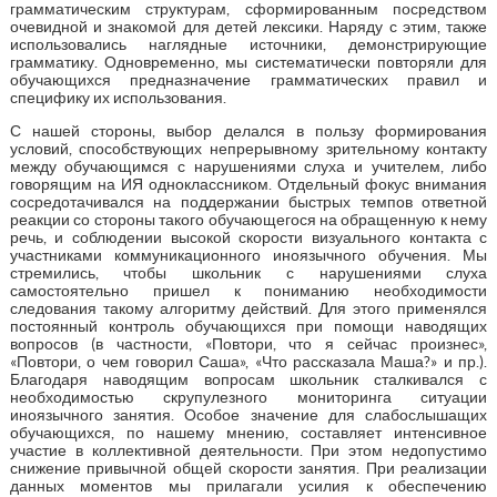
грамматическим структурам, сформированным посредством
очевидной и знакомой для детей лексики. Наряду с этим, также
использовались наглядные источники, демонстрирующие
грамматику. Одновременно, мы систематически повторяли для
обучающихся предназначение грамматических правил и
специфику их использования.
С нашей стороны, выбор делался в пользу формирования
условий, способствующих непрерывному зрительному контакту
между обучающимся с нарушениями слуха и учителем, либо
говорящим на ИЯ одноклассником. Отдельный фокус внимания
сосредотачивался на поддержании быстрых темпов ответной
реакции со стороны такого обучающегося на обращенную к нему
речь, и соблюдении высокой скорости визуального контакта с
участниками коммуникационного иноязычного обучения. Мы
стремились, чтобы школьник с нарушениями слуха
самостоятельно пришел к пониманию необходимости
следования такому алгоритму действий. Для этого применялся
постоянный контроль обучающихся при помощи наводящих
вопросов (в частности, «Повтори, что я сейчас произнес»,
«Повтори, о чем говорил Саша», «Что рассказала Маша?» и пр.).
Благодаря наводящим вопросам школьник сталкивался с
необходимостью скрупулезного мониторинга ситуации
иноязычного занятия. Особое значение для слабослышащих
обучающихся, по нашему мнению, составляет интенсивное
участие в коллективной деятельности. При этом недопустимо
снижение привычной общей скорости занятия. При реализации
данных моментов мы прилагали усилия к обеспечению