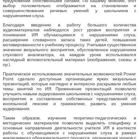
предложений собственными силами. По нашему мнению, этот
выбор положительно отображается на становлении и
совершенствовании речевых умений у школьников с
нарушениями слуха.
Благодаря введению в работу большого количества
аудиоматериалов наблюдался рост уровня восприятия и
понимания ИЯ обучающимися с нарушениями слуха,
расширение словарного запаса таких детей, повышение
мотивированности к учебному процессу. Учитывая существенное
значение визуального восприятия, обусловленное нарушением
слухового анализатора, на каждом уроке использовался
наглядный вспомогательный материал (изображения, схемы и
пр.).
Практическое использование значительных возможностей Power
Point сделало доступным организацию ярких визуальных
презентаций, которые наглядно и интересно раскрывали любые
темы занятий по ИЯ. Применение презентаций позволило
улучшить навыки аудирования школьников с нарушениями слуха,
восприятие и составление собственных представлений об
иноязычной лексике и грамматике, развить их умение
аудирования.
Таким образом, изучение теоретико-педагогических и
методических материалов позволило выделить специфику и
основные направления деятельности учителя ИЯ в контексте
работы с обучающимися с нарушениями слуха в рамках
инклюзивного образовательного процесса: организация уроков с