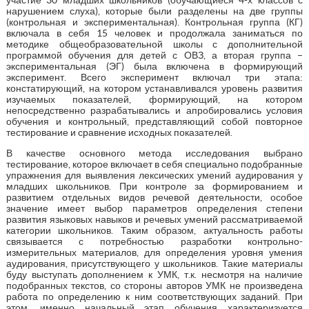
нарушением слуха), которые были разделены на две группы
(контрольная и экспериментальная). Контрольная группа (КГ)
включала в себя 15 человек и продолжала заниматься по
методике общеобразовательной школы с дополнительной
программой обучения для детей с ОВЗ, а вторая группа –
экспериментальная (ЭГ) была включена в формирующий
эксперимент. Всего эксперимент включал три этапа:
констатирующий, на котором устанавливался уровень развития
изучаемых показателей, формирующий, на котором
непосредственно разрабатывались и апробировались условия
обучения и контрольный, представляющий собой повторное
тестирование и сравнение исходных показателей.
В качестве основного метода исследования выбрано
тестирование, которое включает в себя специально подобранные
упражнения для выявления лексических умений аудирования у
младших школьников. При контроле за формированием и
развитием отдельных видов речевой деятельности, особое
значение имеет выбор параметров определения степени
развития языковых навыков и речевых умений рассматриваемой
категории школьников. Таким образом, актуальность работы
связывается с потребностью разработки контрольно-
измерительных материалов, для определения уровня умения
аудирования, присутствующего у школьников. Такие материалы
буду выступать дополнением к УМК, т.к. несмотря на наличие
подобранных текстов, со стороны авторов УМК не произведена
работа по определению к ним соответствующих заданий. При
этом, именно начальный этап обучения характеризуется