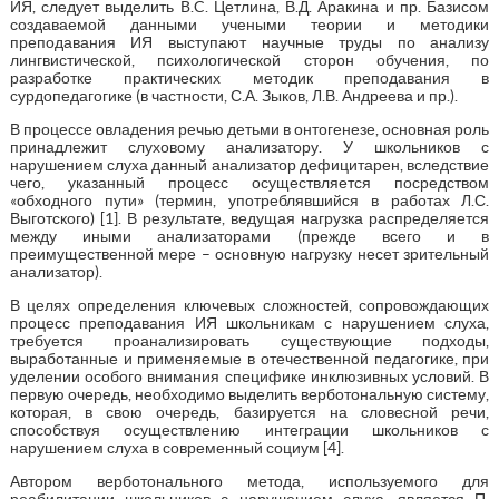
ИЯ, следует выделить B.C. Цетлина, В.Д. Аракина и пр. Базисом
создаваемой данными учеными теории и методики
преподавания ИЯ выступают научные труды по анализу
лингвистической, психологической сторон обучения, по
разработке практических методик преподавания в
сурдопедагогике (в частности, С.А. Зыков, Л.В. Андреева и пр.).
В процессе овладения речью детьми в онтогенезе, основная роль
принадлежит слуховому анализатору. У школьников с
нарушением слуха данный анализатор дефицитарен, вследствие
чего, указанный процесс осуществляется посредством
«обходного пути» (термин, употреблявшийся в работах Л.С.
Выготского) [1]. В результате, ведущая нагрузка распределяется
между иными анализаторами (прежде всего и в
преимущественной мере – основную нагрузку несет зрительный
анализатор).
В целях определения ключевых сложностей, сопровождающих
процесс преподавания ИЯ школьникам с нарушением слуха,
требуется проанализировать существующие подходы,
выработанные и применяемые в отечественной педагогике, при
уделении особого внимания специфике инклюзивных условий. В
первую очередь, необходимо выделить верботональную систему,
которая, в свою очередь, базируется на словесной речи,
способствуя осуществлению интеграции школьников с
нарушением слуха в современный социум [4].
Автором верботонального метода, используемого для
реабилитации школьников с нарушением слуха, является П.