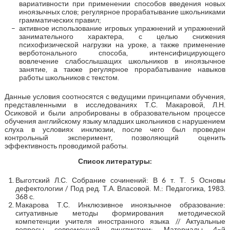
вариативности при применении способов введения новых
иноязычных слов; регулярное прорабатывание школьниками
грамматических правил;
активное использование игровых упражнений и упражнений
занимательного характера, с целью снижения
психофизической нагрузки на уроке, а также применение
верботонального способа, интенсифицирующего
вовлечение слабослышащих школьников в иноязычное
занятие, а также регулярное прорабатывание навыков
работы школьников с текстом.
Данные условия соотносятся с ведущими принципами обучения,
представленными в исследованиях Т.С. Макаровой, Л.Н.
Осиковой и были апробированы в образовательном процессе
обучения английскому языку младших школьников с нарушением
слуха в условиях инклюзии, после чего был проведен
контрольный эксперимент, позволяющий оценить
эффективность проводимой работы.
Список литературы:
Выготский Л.С. Собрание сочинений: В 6 т. Т. 5 Основы
дефектологии / Под ред. Т.А. Власовой. М.: Педагогика, 1983.
368 с.
Макарова Т.С. Инклюзивное иноязычное образование:
ситуативные методы формирования методической
компетенции учителя иностранного языка // Актуальные
вопросы современной лингвистики: Материалы 4–й