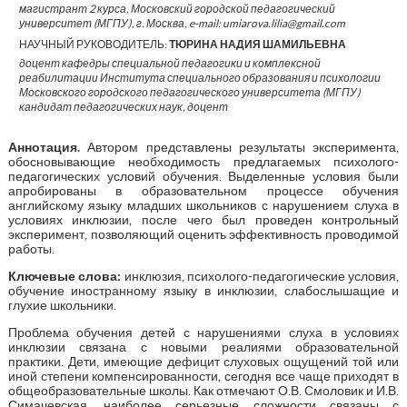
магистрант 2 курса, Московский городской педагогический
университет (МГПУ), г. Москва, e-mail: umiarova.lilia@gmail.com
НАУЧНЫЙ РУКОВОДИТЕЛЬ:
ТЮРИНА НАДИЯ ШАМИЛЬЕВНА
доцент кафедры специальной педагогики и комплексной
реабилитации Института специального образования и психологии
Московского городского педагогического университета (МГПУ)
кандидат педагогических наук, доцент
Аннотация.
Автором представлены результаты эксперимента,
обосновывающие необходимость предлагаемых психолого-
педагогических условий обучения. Выделенные условия были
апробированы в образовательном процессе обучения
английскому языку младших школьников с нарушением слуха в
условиях инклюзии, после чего был проведен контрольный
эксперимент, позволяющий оценить эффективность проводимой
работы.
Ключевые слова:
инклюзия, психолого-педагогические условия,
обучение иностранному языку в инклюзии, слабослышащие и
глухие школьники.
Проблема обучения детей с нарушениями слуха в условиях
инклюзии связана с новыми реалиями образовательной
практики. Дети, имеющие дефицит слуховых ощущений той или
иной степени компенсированности, сегодня все чаще приходят в
общеобразовательные школы. Как отмечают О.В. Смоловик и И.В.
Симачевская, наиболее серьезные сложности связаны с