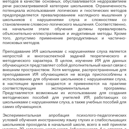
методов в качестве основных, обуславливается недоразвитием
речи рассматриваемой категории школьников. Ограниченность
потенциала использования логических и гностических методов
предопределяется превалированием наглядного мышления у
школьников с нарушениями слуха и сложностями со
становлением словесно-логического мышления. Соответственно,
на начальном этапе обучения должны превалировать
объяснительно-иллюстративные и индуктивные методы. Кроме
того, допустимо применение репродуктивных и частично-
поисковых методов.
Преподавание ИЯ школьникам с нарушениями слуха является
непростой и многоаспектной задачей теоретического и
методического характера. В целом, изучение ИЯ для данных
обучающихся представляет собой дополнительный канал связи с
внешним пространством. Хотя методики, распространенные для
преподавания ИЯ обучающимся не всегда приспособлены к
использованию для обучения школьников с нарушениями слуха,
в настоящее время создаются и применяются на практике
соответствующие экспериментальные программы.
Представляется возможным их использование для создания
методических пособий для учителей ИЯ, работающих со
школьниками с нарушениями слуха, а также учебных пособий для
самих обучающихся.
Экспериментальная апробация психолого-педагогических
условий обучения иностранному языку глухих и слабослышащих
школьников проходила в начальной школе, всего в ней приняли
участие 30 младших школьников (обучающиеся 4-х классов с