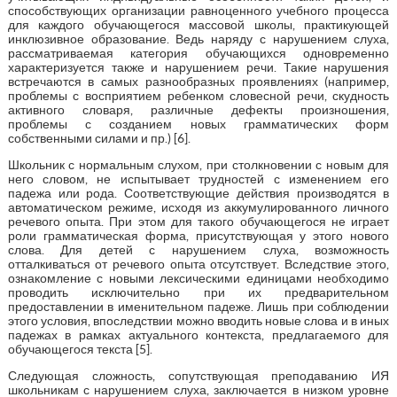
способствующих организации равноценного учебного процесса
для каждого обучающегося массовой школы, практикующей
инклюзивное образование. Ведь наряду с нарушением слуха,
рассматриваемая категория обучающихся одновременно
характеризуется также и нарушением речи. Такие нарушения
встречаются в самых разнообразных проявлениях (например,
проблемы с восприятием ребенком словесной речи, скудность
активного словаря, различные дефекты произношения,
проблемы с созданием новых грамматических форм
собственными силами и пр.) [6].
Школьник с нормальным слухом, при столкновении с новым для
него словом, не испытывает трудностей с изменением его
падежа или рода. Соответствующие действия производятся в
автоматическом режиме, исходя из аккумулированного личного
речевого опыта. При этом для такого обучающегося не играет
роли грамматическая форма, присутствующая у этого нового
слова. Для детей с нарушением слуха, возможность
отталкиваться от речевого опыта отсутствует. Вследствие этого,
ознакомление с новыми лексическими единицами необходимо
проводить исключительно при их предварительном
предоставлении в именительном падеже. Лишь при соблюдении
этого условия, впоследствии можно вводить новые слова и в иных
падежах в рамках актуального контекста, предлагаемого для
обучающегося текста [5].
Следующая сложность, сопутствующая преподаванию ИЯ
школьникам с нарушением слуха, заключается в низком уровне