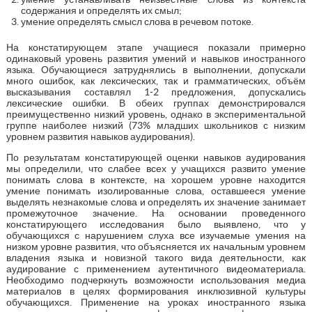
содержания и определять их смыл;
умение определять смысл слова в речевом потоке.
На констатирующем этапе учащиеся показали примерно
одинаковый уровень развития умений и навыков иностранного
языка. Обучающиеся затруднялись в выполнении, допускали
много ошибок, как лексических, так и грамматических, объём
высказывания составлял 1-2 предложения, допускались
лексические ошибки. В обеих группах демонстрировался
преимущественно низкий уровень, однако в экспериментальной
группе наиболее низкий (73% младших школьников с низким
уровнем развития навыков аудирования).
По результатам констатирующей оценки навыков аудирования
мы определили, что слабее всех у учащихся развито умение
понимать слова в контексте, на хорошем уровне находится
умение понимать изолированные слова, оставшееся умение
выделять незнакомые слова и определять их значение занимает
промежуточное значение. На основании проведенного
констатирующего исследования было выявлено, что у
обучающихся с нарушением слуха все изучаемые умения на
низком уровне развития, что объясняется их начальным уровнем
владения языка и новизной такого вида деятельности, как
аудирование с применением аутентичного видеоматериала.
Необходимо подчеркнуть возможности использования медиа
материалов в целях формирования инклюзивной культуры
обучающихся. Применение на уроках иностранного языка