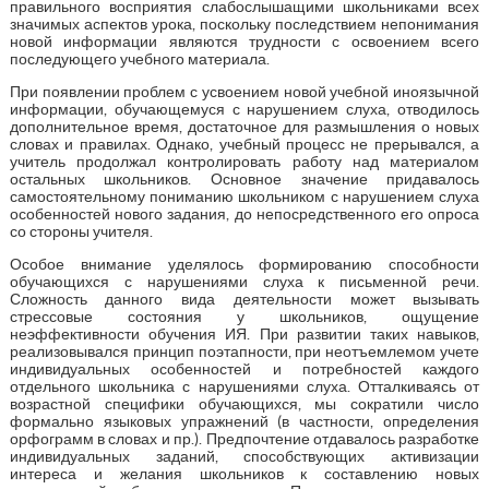
правильного восприятия слабослышащими школьниками всех
значимых аспектов урока, поскольку последствием непонимания
новой информации являются трудности с освоением всего
последующего учебного материала.
При появлении проблем с усвоением новой учебной иноязычной
информации, обучающемуся с нарушением слуха, отводилось
дополнительное время, достаточное для размышления о новых
словах и правилах. Однако, учебный процесс не прерывался, а
учитель продолжал контролировать работу над материалом
остальных школьников. Основное значение придавалось
самостоятельному пониманию школьником с нарушением слуха
особенностей нового задания, до непосредственного его опроса
со стороны учителя.
Особое внимание уделялось формированию способности
обучающихся с нарушениями слуха к письменной речи.
Сложность данного вида деятельности может вызывать
стрессовые состояния у школьников, ощущение
неэффективности обучения ИЯ. При развитии таких навыков,
реализовывался принцип поэтапности, при неотъемлемом учете
индивидуальных особенностей и потребностей каждого
отдельного школьника с нарушениями слуха. Отталкиваясь от
возрастной специфики обучающихся, мы сократили число
формально языковых упражнений (в частности, определения
орфограмм в словах и пр.). Предпочтение отдавалось разработке
индивидуальных заданий, способствующих активизации
интереса и желания школьников к составлению новых