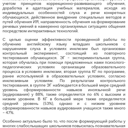
учетом принципов коррекционно-развивающего обучения,
доработка и адаптация учебных материалов, исходя из
индивидуальных особенностей слуха и речи конкретных
обучающихся, действенное внедрение специальных методов и
путей обучения ИЯ, направленность обучения на формирование
речевых умений в намеренно организуемых ситуациях общения
посредством интерактивных технологий.
С целью оценки эффективности проведенной работы по
обучению английскому языку младших школьников с
нарушением слуха в условиях инклюзии был организован
контрольный эксперимент, состоящий из повторного
тестирования обучающихся. ЭГ – экспериментальная группа,
которая обучалась при помощи предложенных нами психолого-
педагогических условиях организации образовательного
процесса в условиях инклюзии, вторая группа КГ по программе,
ранее используемой в образовательных условиях, согласно
инклюзивным условиям. По результатам контрольного
тестирования, в группе ЭГ наблюдается в большей мере средний
уровень сформированности навыков иноязычной речи
(аудирования) у 88%, также определяется по 6% с высоким и
низким уровнем. В КГ в большей мере также определяется
средний уровень (53%), однако и с низким уровнем
сформированности навыков аудирования учащихся также много
– 47%.
Особенно актуально было то, что после формирующей работы у
многих слабослышащих школьников повысилась познавательная