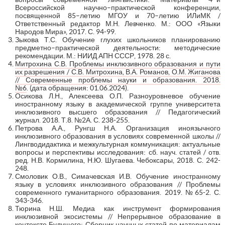
Всероссийской научно–практической конференции,
посвященной 85–летию МГОУ и 70–летию ИЛиМК /
Ответственный редактор М.Н. Левченко. М.: ООО «Языки
Народов Мира», 2017. С. 94-99.
Зыкова Т.С. Обучение глухих школьников планированию
предметно–практической деятельности: методические
рекомендации. М.: НИИД АПН СССР, 1978. 28 с.
Митрохина С.В. Проблемы инклюзивного образования и пути
их разрешения / С.В. Митрохина, В.А. Романов, О.М. Жиганова
// Современные проблемы науки и образования. 2018.
№6
. (дата обращения: 01.06.2024).
Осикова Л.Н., Алексеева О.П. Разноуровневое обучение
иностранному языку в академической группе университета
инклюзивного высшего образования // Педагогический
журнал. 2018. Т.8. №2А. С. 238-255.
Петрова А.А., Рунгш Н.А. Организация иноязычного
инклюзивного образования в условиях современной школы //
Лингводидактика и межкультурная коммуникация: актуальные
вопросы и перспективы исследования: сб. науч. статей / отв.
ред. Н.В. Кормилина, Н.Ю. Шугаева. Чебоксары, 2018. С. 242-
248.
Смоловик О.В., Симачевская И.В. Обучение иностранному
языку в условиях инклюзивного образования // Проблемы
современного гуманитарного образования. 2019. №65-2. С.
343-346.
Тюрина Н.Ш. Медиа как инструмент формирования
инклюзивной экосистемы // Непрерывное образование в
контексте Будущего: Сборник научных статей по материалам