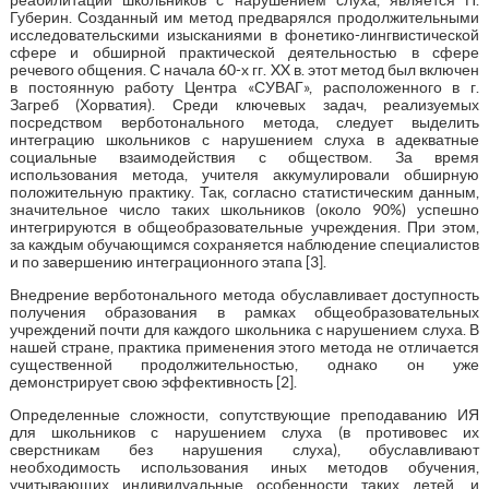
Губерин. Созданный им метод предварялся продолжительными
исследовательскими изысканиями в фонетико-лингвистической
сфере и обширной практической деятельностью в сфере
речевого общения. С начала 60-х гг. XX в. этот метод был включен
в постоянную работу Центра «СУВАГ», расположенного в г.
Загреб (Хорватия). Среди ключевых задач, реализуемых
посредством верботонального метода, следует выделить
интеграцию школьников с нарушением слуха в адекватные
социальные взаимодействия с обществом. За время
использования метода, учителя аккумулировали обширную
положительную практику. Так, согласно статистическим данным,
значительное число таких школьников (около 90%) успешно
интегрируются в общеобразовательные учреждения. При этом,
за каждым обучающимся сохраняется наблюдение специалистов
и по завершению интеграционного этапа [3].
Внедрение верботонального метода обуславливает доступность
получения образования в рамках общеобразовательных
учреждений почти для каждого школьника с нарушением слуха. В
нашей стране, практика применения этого метода не отличается
существенной продолжительностью, однако он уже
демонстрирует свою эффективность [2].
Определенные сложности, сопутствующие преподаванию ИЯ
для школьников с нарушением слуха (в противовес их
сверстникам без нарушения слуха), обуславливают
необходимость использования иных методов обучения,
учитывающих индивидуальные особенности таких детей, и