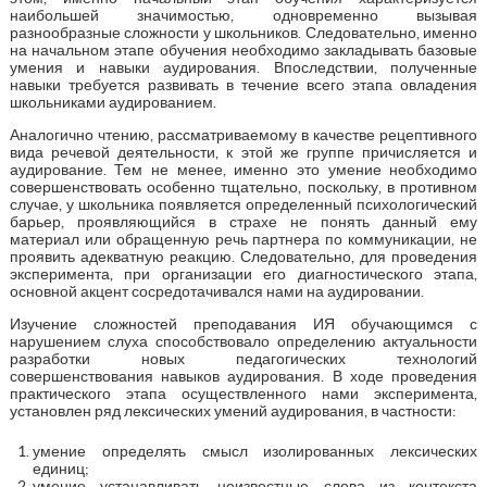
наибольшей значимостью, одновременно вызывая
разнообразные сложности у школьников. Следовательно, именно
на начальном этапе обучения необходимо закладывать базовые
умения и навыки аудирования. Впоследствии, полученные
навыки требуется развивать в течение всего этапа овладения
школьниками аудированием.
Аналогично чтению, рассматриваемому в качестве рецептивного
вида речевой деятельности, к этой же группе причисляется и
аудирование. Тем не менее, именно это умение необходимо
совершенствовать особенно тщательно, поскольку, в противном
случае, у школьника появляется определенный психологический
барьер, проявляющийся в страхе не понять данный ему
материал или обращенную речь партнера по коммуникации, не
проявить адекватную реакцию. Следовательно, для проведения
эксперимента, при организации его диагностического этапа,
основной акцент сосредотачивался нами на аудировании.
Изучение сложностей преподавания ИЯ обучающимся с
нарушением слуха способствовало определению актуальности
разработки новых педагогических технологий
совершенствования навыков аудирования. В ходе проведения
практического этапа осуществленного нами эксперимента,
установлен ряд лексических умений аудирования, в частности:
умение определять смысл изолированных лексических
единиц;
умение устанавливать неизвестные слова из контекста