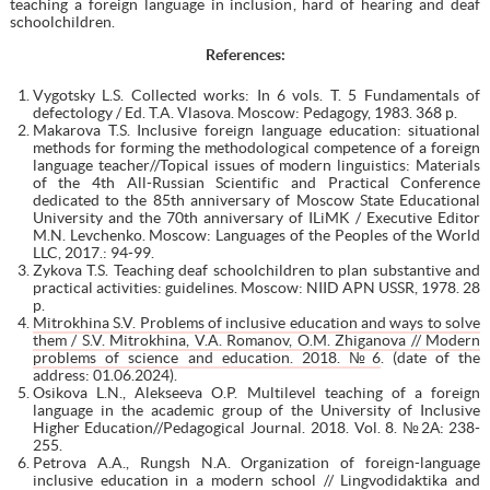
teaching a foreign language in inclusion, hard of hearing and deaf
schoolchildren.
References
:
Vygotsky L.S. Collected works: In 6 vols. T. 5 Fundamentals of
defectology / Ed. T.A. Vlasova. Moscow: Pedagogy, 1983. 368 p.
Makarova T.S. Inclusive foreign language education: situational
methods for forming the methodological competence of a foreign
language teacher//Topical issues of modern linguistics: Materials
of the 4th All-Russian Scientific and Practical Conference
dedicated to the 85th anniversary of Moscow State Educational
University and the 70th anniversary of ILiMK / Executive Editor
M.N. Levchenko. Moscow: Languages of the Peoples of the World
LLC, 2017.: 94-99.
Zykova T.S. Teaching deaf schoolchildren to plan substantive and
practical activities: guidelines. Moscow: NIID APN USSR, 1978. 28
p.
Mitrokhina S.V. Problems of inclusive education and ways to solve
them / S.V. Mitrokhina, V.A. Romanov, O.M. Zhiganova // Modern
problems of science and education. 2018. №6
. (date of the
address: 01.06.2024).
Osikova L.N., Alekseeva O.P. Multilevel teaching of a foreign
language in the academic group of the University of Inclusive
Higher Education//Pedagogical Journal. 2018. Vol. 8. №2А: 238-
255.
Petrova A.A., Rungsh N.A. Organization of foreign-language
inclusive education in a modern school // Lingvodidaktika and