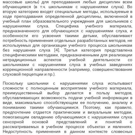
массовые школы) для преподавания любых дисциплин всем
обучающимся (в т.ч. школьникам с нарушениями слуха). Во
вторую категорию входят специальные методы, используемые в
ходе преподавания определенной дисциплины, включенной в
учебный план образовательного учреждения для школьников с
нарушениями слуха. Специфика учебного материала,
предназначенного для обучающихся с нарушениями слуха, и
особенности его усвоения такими детьми, обуславливают
потребность применения отдельных разработанных методов, не
используемых для организации учебного процесса школьникам
без нарушения слуха [4]. Третья категория представлена
специфическими методами, предназначенными для реализации
нетрадиционных аспектов учебной деятельности со
школьниками с нарушениями слуха в учебных заведениях
коррекционной направленности (например, совершенствование
слуховой перцепции и пр.).
Поскольку школьники с нарушениями слуха испытывают
сложности с полноценным восприятием учебного материала,
преимущественный выбор делается в пользу методов,
обуславливающих возможность подачи учебной информации в
виде, максимально способствующем ее получению, анализу и
пониманию такими обучающимися. Поэтому, как правило,
предпочтение отдается практическим и визуальным методам,
помогающим овладению обучающимися с нарушениями слуха
сенсорной основой представлений и понятий о
рассматриваемых в учебном процессе объектах и явлениях.
Недоступность применения в данном контексте словесных