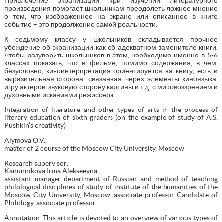
Привлечение экранизации при изучении литературного
произведения помогает школьникам преодолеть ложное мнение
о том, что изображенное на экране или описанное в книге
событие – это продолжение самой реальности.
К седьмому классу у школьников складывается прочное
убеждение об экранизации как об адекватном заменителе книги.
Чтобы разуверить школьников в этом, необходимо именно в 5-6
классах показать, что в фильме, помимо содержания, в чем,
безусловно, киноинтерпретация ориентируется на книгу, ecть и
выразительная сторона, связанная через элементы киноязыка,
игру актеров, звуковую сторону картины и т.д. с мировоззрением и
духовными исканиями режиссера.
Integration of literature and other types of arts in the process of
literary education of sixth graders (on the example of study of A.S.
Pushkin’s creativity)
Alymova O.V.,
master of 2 course of the Moscow City University, Moscow
Research supervisor:
Kanunnikova Irina Alekseevna,
assistant manager department of Russian and method of teaching
philological disciplines of study of institute of the humanities of the
Moscow City University, Moscow, associate professor Candidate of
Philology, associate professor
Annotation. This article is devoted to an overview of various types of