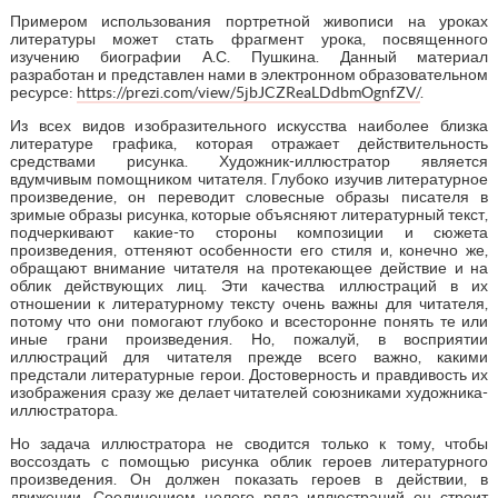
Примером использования портретной живописи на уроках
литературы может стать фрагмент урока, посвященного
изучению биографии А.С. Пушкина. Данный материал
разработан и представлен нами в электронном образовательном
ресурсе:
https://prezi.com/view/5jbJCZReaLDdbmOgnfZV/
.
Из всех видов изобразительного искусства наиболее близка
литературе графика, которая отражает действительность
средствами рисунка. Художник-иллюстратор является
вдумчивым помощником читателя. Глубоко изучив литературное
произведение, он переводит словесные образы писателя в
зримые образы рисунка, которые объясняют литературный текст,
подчеркивают какие-то стороны композиции и сюжета
произведения, оттеняют особенности его стиля и, конечно же,
обращают внимание читателя на протекающее действие и на
облик действующих лиц. Эти качества иллюстраций в их
отношении к литературному тексту очень важны для читателя,
потому что они помогают глубоко и всесторонне понять те или
иные грани произведения. Но, пожалуй, в восприятии
иллюстраций для читателя прежде всего важно, какими
предстали литературные герои. Достоверность и правдивость их
изображения сразу же делает читателей союзниками художника-
иллюстратора.
Но задача иллюстратора не сводится только к тому, чтобы
воссоздать с помощью рисунка облик героев литературного
произведения. Он должен показать героев в действии, в
движении. Соединением целого ряда иллюстраций он строит