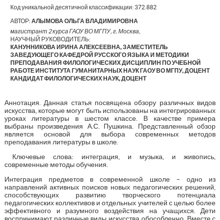
Код уникальной десятичной классификации:
372.882
АВТОР:
АЛЫМОВА ОЛЬГА ВЛАДИМИРОВНА
магистрант 2 курса ГАОУ ВО МГПУ, г. Москва,
НАУЧНЫЙ РУКОВОДИТЕЛЬ:
КАНУННИКОВА ИРИНА АЛЕКСЕЕВНА, ЗАМЕСТИТЕЛЬ
ЗАВЕДУЮЩЕГО КАФЕДРОЙ РУССКОГО ЯЗЫКА И МЕТОДИКИ
ПРЕПОДАВАНИЯ ФИЛОЛОГИЧЕСКИХ ДИСЦИПЛИН ПО УЧЕБНОЙ
РАБОТЕ ИНСТИТУТА ГУМАНИТАРНЫХ НАУК ГАОУ ВО МГПУ, ДОЦЕНТ
КАНДИДАТ ФИЛОЛОГИЧЕСКИХ НАУК, ДОЦЕНТ
Аннотация. Данная статья посвящена обзору различных видов
искусства, которые могут быть использованы на интегрированных
уроках литературы в шестом классе. В качестве примера
выбраны произведения А.С. Пушкина. Представленный обзор
является основой для выбора современных методов
преподавания литературы в школе.
Ключевые слова: интеграция, и музыка, и живопись,
современные методы обучения.
Интеграция предметов в современной школе – одно из
направлений активных поисков новых педагогических решений,
способствующих развитию творческого потенциала
педагогических коллективов и отдельных учителей с целью более
эффективного и разумного воздействия на учащихся. Дети
воспринимают различные виды искусства обособленно. Вместе с