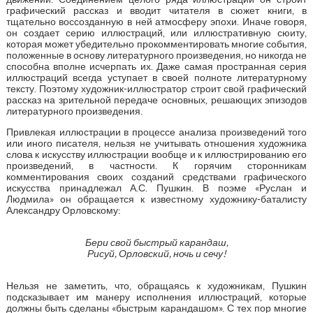
графический рассказ и вводит читателя в сюжет книги, в
тщательно воссозданную в ней атмосферу эпохи. Иначе говоря,
он создает серию иллюстраций, или иллюстративную сюиту,
которая может убедительно прокомментировать многие события,
положенные в основу литературного произведения, но никогда не
способна вполне исчерпать их. Даже самая пространная серия
иллюстраций всегда уступает в своей полноте литературному
тексту. Поэтому художник-иллюстратор строит свой графический
рассказ на зрительной передаче основных, решающих эпизодов
литературного произведения.
Привлекая иллюстрации в процессе анализа произведений того
или иного писателя, нельзя не учитывать отношения художника
слова к искусству иллюстрации вообще и к иллюстрированию его
произведений, в частности. К горячим сторонникам
комментирования своих созданий средствами графического
искусства принадлежал А.С. Пушкин. В поэме «Руслан и
Людмила» он обращается к известному художнику-баталисту
Александру Орловскому:
Бери свой быстрый карандаш,
Рисуй, Орловский, ночь и сечу!
Нельзя не заметить, что, обращаясь к художникам, Пушкин
подсказывает им манеру исполнения иллюстраций, которые
должны быть сделаны «быстрым карандашом». С тех пор многие