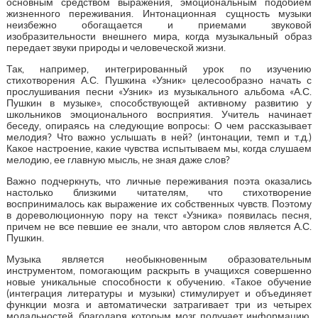
основным средством выражения, эмоциональным подобием
жизненного переживания. Интонационная сущность музыки
неизбежно обогащается и приемами звуковой
изобразительности внешнего мира, когда музыкальный образ
передает звуки природы и человеческой жизни.
Так, например, интегрированный урок по изучению
стихотворения А.С. Пушкина «Узник» целесообразно начать с
прослушивания песни «Узник» из музыкального альбома «А.С.
Пушкин в музыке», способствующей активному развитию у
школьников эмоционального восприятия. Учитель начинает
беседу, опираясь на следующие вопросы: О чем рассказывает
мелодия? Что важно услышать в ней? (интонации, темп и т.д.)
Какое настроение, какие чувства испытываем мы, когда слушаем
мелодию, ее главную мысль, не зная даже слов?
Важно подчеркнуть, что личные переживания поэта оказались
настолько близкими читателям, что стихотворение
воспринималось как выражение их собственных чувств. Поэтому
в дореволюционную пору на текст «Узника» появилась песня,
причем не все певшие ее знали, что автором слов является А.С.
Пушкин.
Музыка является необыкновенным образовательным
инструментом, помогающим раскрыть в учащихся совершенно
новые уникальные способности к обучению. «Такое обучение
(интеграция литературы и музыки) стимулирует и объединяет
функции мозга и автоматически затрагивает три из четырех
модальностей, благодаря которым мозг получает информацию.