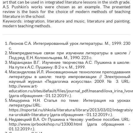
art that can be used in integrated literature lessons in the sixth grade.
A.S. Pushkin’s works were chosen as an example. The presented
review is the basis for the choice of modern methods of teaching
literature in the school.
Keywords: integration, literature and music, literature and painting,
modern teaching methods.
Леонов С.А. Интегрированный урок литературы. М., 1999. 230
с.
Межпредметные связи при изучении литературы в школе /
Под ред. Е.Н. Колокольцева. М., 1990. 223 с.
Маранцман В.Г. Изучение творчества А.С. Пушкина в школе:
На пути к А.С. Пушкину: В 2-х ч. М., 1999.
Масандилова И.Л. Инновационные технологии преподавания
литературы в школе: театр импровизации // Электронный
научный журнал «Педагогика искусства». 2009. № 3. URL:
http://www.art-
education.ru/sites/default/files/journal_pdf/masandilova_irina_lvov
(дата обращения - 01.12.2019 г.).
Мишурина Н.Н. Статья по теме: Интеграция на уроках
литературы.URL:
https://nsportal.ru/shkola/literatura/library/2013/03/02/integratsiy
na-urokakh-literatury (дата обращения - 01.12.2019 г.).
Недзвецкий В.А. От Пушкина к Чехову: учебное пособие. URL:
http://www.iprbookshop.ru/13300.html (дата обращения -
01.12.2019 г.).