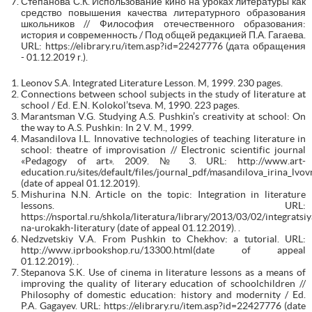
Степанова С.К. Использование кино на уроках литературы как
средство повышения качества литературного образования
школьников // Философия отечественного образования:
история и современность / Под общей редакцией П.А. Гагаева.
URL: https://elibrary.ru/item.asp?id=22427776 (дата обращения
- 01.12.2019 г.).
Leonov S.A. Integrated Literature Lesson. M, 1999. 230 pages.
Connections between school subjects in the study of literature at
school / Ed. E.N. Kolokol’tseva. M, 1990. 223 pages.
Marantsman V.G. Studying A.S. Pushkin’s creativity at school: On
the way to A.S. Pushkin: In 2 V. M., 1999.
Masandilova I.L. Innovative technologies of teaching literature in
school: theatre of improvisation // Electronic scientific journal
«Pedagogy of art». 2009. № 3. URL: http://www.art-
education.ru/sites/default/files/journal_pdf/masandilova_irina_lvov
(date of appeal 01.12.2019).
Mishurina N.N. Article on the topic: Integration in literature
lessons. URL:
https://nsportal.ru/shkola/literatura/library/2013/03/02/integratsiy
na-urokakh-literatury (date of appeal 01.12.2019). .
Nedzvetskiy V.A. From Pushkin to Chekhov: a tutorial. URL:
http://www.iprbookshop.ru/13300.html(date of appeal
01.12.2019). .
Stepanova S.K. Use of cinema in literature lessons as a means of
improving the quality of literary education of schoolchildren //
Philosophy of domestic education: history and modernity / Ed.
P.A. Gagayev. URL: https://elibrary.ru/item.asp?id=22427776 (date