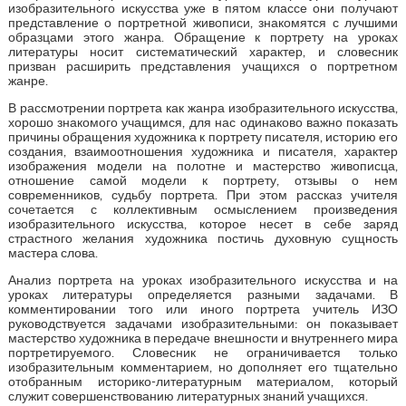
изобразительного искусства уже в пятом классе они получают
представление о портретной живописи, знакомятся с лучшими
образцами этого жанра. Обращение к портрету на уроках
литературы носит систематический характер, и словесник
призван расширить представления учащихся о портретном
жанре.
В рассмотрении портрета как жанра изобразительного искусства,
хорошо знакомого учащимся, для нас одинаково важно показать
причины обращения художника к портрету писателя, историю его
создания, взаимоотношения художника и писателя, характер
изображения модели на полотне и мастерство живописца,
отношение самой модели к портрету, отзывы о нем
современников, судьбу портрета. При этом рассказ учителя
сочетается с коллективным осмыслением произведения
изобразительного искусства, которое несет в себе заряд
страстного желания художника постичь духовную сущность
мастера слова.
Анализ портрета на уроках изобразительного искусства и на
уроках литературы определяется разными задачами. В
комментировании того или иного портрета учитель ИЗО
руководствуется задачами изобразительными: он показывает
мастерство художника в передаче внешности и внутреннего мира
портретируемого. Словесник не ограничивается только
изобразительным комментарием, но дополняет его тщательно
отобранным историко-литературным материалом, который
служит совершенствованию литературных знаний учащихся.