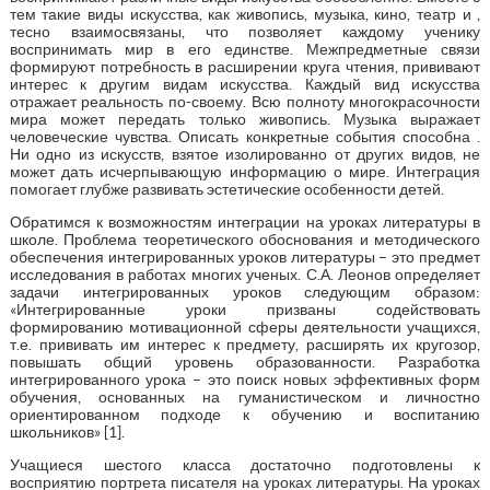
тем такие виды искусства, как живопись, музыка, кино, театр и ,
тесно взаимосвязаны, что позволяет каждому ученику
воспринимать мир в его единстве. Межпредметные связи
формируют потребность в расширении круга чтения, прививают
интерес к другим видам искусства. Каждый вид искусства
отражает реальность по-своему. Всю полноту многокрасочности
мира может передать только живопись. Музыка выражает
человеческие чувства. Описать конкретные события способна .
Ни одно из искусств, взятое изолированно от других видов, не
может дать исчерпывающую информацию о мире. Интеграция
помогает глубже развивать эстетические особенности детей.
Обратимся к возможностям интеграции на уроках литературы в
школе. Проблема теоретического обоснования и методического
обеспечения интегрированных уроков литературы – это предмет
исследования в работах многих ученых. С.А. Леонов определяет
задачи интегрированных уроков следующим образом:
«Интегрированные уроки призваны содействовать
формированию мотивационной сферы деятельности учащихся,
т.е. прививать им интерес к предмету, расширять их кругозор,
повышать общий уровень образованности. Разработка
интегрированного урока – это поиск новых эффективных форм
обучения, основанных на гуманистическом и личностно
ориентированном подходе к обучению и воспитанию
школьников» [1].
Учащиеся шестого класса достаточно подготовлены к
восприятию портрета писателя на уроках литературы. На уроках