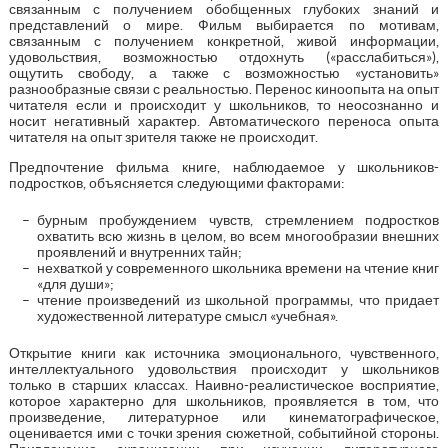
связанным с получением обобщенных глубоких знаний и
представлений о мире. Фильм выбирается по мотивам,
связанным с получением конкретной, живой информации,
удовольствия, возможностью отдохнуть («расслабиться»),
ощутить свободу, а также с возможностью «установить»
разнообразные связи с реальностью. Перенос киноопыта на опыт
читателя если и происходит у школьников, то неосознанно и
носит негативный характер. Автоматического переноса опыта
читателя на опыт зрителя также не происходит.
Предпочтение фильма книге, наблюдаемое у школьников-
подростков, объясняется следующими факторами:
бурным пробуждением чувств, стремлением подростков
охватить всю жизнь в целом, во всем многообразии внешних
проявлений и внутренних тайн;
нехваткой у современного школьника времени на чтение книг
«для души»;
чтение произведений из школьной программы, что придает
художественной литературе смысл «учебная».
Открытие книги как источника эмоционального, чувственного,
интеллектуального удовольствия происходит у школьников
только в старших классах. Наивно-реалистическое восприятие,
которое характерно для школьников, проявляется в том, что
произведение, литературное или кинематографическое,
оценивается ими с точки зрения сюжетной, событийной стороны.