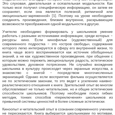
Это слуховая, двигательная и осязательная модальности. Как
только мозг получил специфическую информацию, он затем ее
сохраняет, если она является полезной, ритмичной или
эмоционально-заряженной» [1]. Поэтому на уроке необходимо
соединять произведения, близкие внутренне, раскрывающие
возможности преображения одной модальности в другую.
Учителю необходимо формировать у школьников умение
работать с разными источниками информации, среди которых –
ресурсы кино. Если кинофильм (художественный) для
современного подростка – это «остров свободы», содержание
которого легко интегрируется в сферу его внутренней жизни, то
книга чаще всего воспринимается как источник обобщенных
знаний, а не как художественное произведение, при общении с
которым можно пережить эмоциональную радость, эстетическое
удовольствие, духовное потрясение. Не случайно вхождение
школьника в культуру происходит через экранные искусства, а
знакомство с книгой – посредством многочисленных
экранизаций. Однако если восприятие фильма осуществляется
не по эстетическим законам, то это ведет к усилению наивно-
реалистического отношения к книге. Зрительский опыт во многом
обусловливает не только читательские, но и общие эстетические
способности школьников. Поэтому необходим поиск гибких
методик, тонких способов «переключения» школьников из
привычной системы ценностей в более сложные эстетически.
Киноопыт и читательский опыт в сознании современного ученика
не пересекаются. Книга выбирается школьниками по мотивам,