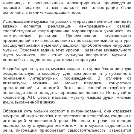
живописцы и рисовальщики иллюстрировали произведения
великого писателя, и, как правило, все иллюстрации были
исполнены в технике карандаша и пера.
Использование музыки на уроках литературы является одним из
важных аспектов реализации межпредметных связей,
способствующих формированию мировоззрения учащихся, их
эстетическому развитию. Прослушивание музыкальных
произведений и их сопоставление с произведениями литературы
расширяют знания и умения учащихся, приобретенные на уроках
музыки. Основная задача этих уроков – развитие музыкального
вкуса учащихся, повышение культуры восприятия музыки –
должна быть поддержана учителем литературы.
Воздействуя на чувства, музыка создает на уроке благоприятную
эмоциональную атмосферу для восприятия и углубленного
понимания литературных произведений. В отличие от
литературы, музыка не может передать конкретных
представлений и понятий. Зато она способна глубоко и
непосредственно передать переживания человека. Не случайно
композитор А.Н. Серов называл музыку языком души, жизнью
души, выраженной в звуках.
Образная суть музыки состоит в интонировании: она отражает
внутренний мир человека, его переживания способом, сходным с
интонацией человеческой речи. Но если в речи интонация
является сопутствующим элементом, то в музыке, отделяясь от
речи, интонация приобретает самостоятельность, становится