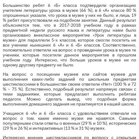
Большинство ребят 6 «Б» класса подтвердили организацию
учителем литературы урока в музее (66 %), в 6 «А» классе 80 %
опрошенных указали, что урока в музее у них не было, и лишь 19
% ребят присутствовали на подобном занятии. Данный результат
объясняется тем, что в 2017-2018 учебном году в рамках
предметной недели русского языка и литературы нами было
организовано внеклассное мероприятие «Урок литературы в
музее» для параллели 5-х классов, которое смогли посетить не
все ученики нынешних 6 «А» и 6 «Б» классов. Соответственно,
положительно ответили на вопрос о проведении урока в музее те
ученики, которые посетили данное мероприятие в прошлом
учебном году. Интересно, что больше уроков в музее ни по
одному другому предмету не было.
На вопрос о посещении музеев или сайтов музеев для
выполнения каких-либо заданий по школьным предметам
шестиклассники в большинстве своем ответили «Нет» (100 % и 72
% – 75 %). Естественно, подобный результат напрямую связан с
теми заданиями, которые предлагают выполнить ребятам
педагоги. Можно сделать вывод, что подобная форма
выполнения домашнего задания не практикуется в нашей школе.
Учащиеся 6 «А» и 6 «Б» класса с удовольствием отвечали на
вопрос о том, какие именно музеи им нравятся. Самыми
популярными стали ответы о военных (29 % и 10 %), исторических
(29 % и 26 %) и интерактивных (13 % и 31 %) музеях.
Интересно мнение шестиклассников по вопросу с открытым