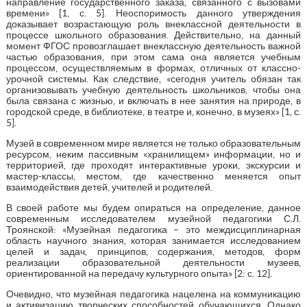
направление государственного заказа, связанного с вызовами
времени» [1, с. 5]. Неоспоримость данного утверждения
доказывает возрастающую роль внеклассной деятельности в
процессе школьного образования. Действительно, на данный
момент ФГОС провозглашает внеклассную деятельность важной
частью образования, при этом сама она является учебным
процессом, осуществляемым в формах, отличных от классно-
урочной системы. Как следствие, «сегодня учитель обязан так
организовывать учебную деятельность школьников, чтобы она
была связана с жизнью, и включать в нее занятия на природе, в
городской среде, в библиотеке, в театре и, конечно, в музеях» [1, с.
5].
Музей в современном мире является не только образовательным
ресурсом, неким пассивным «хранилищем» информации, но и
территорией, где проходят интерактивные уроки, экскурсии и
мастер-классы, местом, где качественно меняется опыт
взаимодействия детей, учителей и родителей.
В своей работе мы будем опираться на определение, данное
современным исследователем музейной педагогики С.Л.
Троянской: «Музейная педагогика – это междисциплинарная
область научного знания, которая занимается исследованием
целей и задач, принципов, содержания, методов, форм
реализации образовательной деятельности музеев,
ориентированной на передачу культурного опыта» [2: с. 12].
Очевидно, что музейная педагогика нацелена на коммуникацию
и активизацию творческих способностей обучающихся. Однако