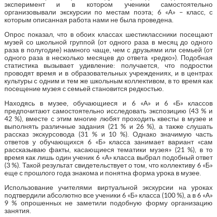
эксперимент и в котором ученики самостоятельно
организовывали экскурсии по местам поэта; 6 «А» – класс, с
которым описанная работа нами не была проведена.
Опрос показал, что в обоих классах шестиклассники посещают
музей со школьной группой (от одного раза в месяц до одного
раза в полугодие) намного чаще, чем с друзьями или семьей (от
одного раза в несколько месяцев до ответа «редко»). Подобная
статистика вызывает удивление: получается, что подростки
проводят время и в образовательных учреждениях, и в центрах
культуры с одним и тем же школьным коллективом, в то время как
посещение музея с семьей становится редкостью.
Находясь в музее, обучающиеся и 6 «А» и 6 «Б» классов
предпочитают самостоятельно исследовать экспозицию (43 % и
42 %), вместе с этим многие любят проходить квесты в музее и
выполнять различные задания (21 % и 26 %), а также слушать
рассказ экскурсовода (31 % и 10 %). Однако значимую часть
ответов у обучающихся 6 «Б» класса занимает вариант «сам
рассказываю факты, касающиеся тематики музея» (21 %), в то
время как лишь один ученик 6 «А» класса выбрал подобный ответ
(3 %). Такой результат свидетельствует о том, что коллективу 6 «Б»
еще с прошлого года знакома и понятна форма урока в музее.
Использование учителями виртуальной экскурсии на уроках
подтвердили абсолютно все ученики 6 «Б» класса (100 %), а в 6 «А»
9 % опрошенных не заметили подобную форму организацию
занятия.