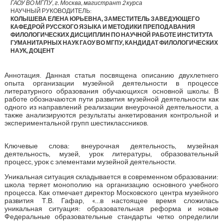
ГАОУ ВО МГПУ, г. Москва, магистрант 2 курса
НАУЧНЫЙ РУКОВОДИТЕЛЬ:
КОЛЫШЕВА ЕЛЕНА ЮРЬЕВНА, ЗАМЕСТИТЕЛЬ ЗАВЕДУЮЩЕГО
КАФЕДРОЙ РУССКОГО ЯЗЫКА И МЕТОДИКИ ПРЕПОДАВАНИЯ
ФИЛОЛОГИЧЕСКИХ ДИСЦИПЛИН ПО НАУЧНОЙ РАБОТЕ ИНСТИТУТА
ГУМАНИТАРНЫХ НАУК ГАОУ ВО МГПУ, КАНДИДАТ ФИЛОЛОГИЧЕСКИХ
НАУК, ДОЦЕНТ
Аннотация. Данная статья посвящена описанию двухлетнего
опыта организации музейной деятельности в процессе
литературного образования обучающихся основной школы. В
работе обозначаются пути развития музейной деятельности как
одного из направлений реализации внеурочной деятельности, а
также анализируются результаты анкетирования контрольной и
экспериментальной групп шестиклассников.
Ключевые слова: внеурочная деятельность, музейная
деятельность, музей, урок литературы, образовательный
процесс, урок с элементами музейной деятельности.
Уникальная ситуация складывается в современном образовании:
школа теряет монополию на организацию основного учебного
процесса. Как отмечает директор Московского центра музейного
развития Т.В. Гафар, «…в настоящее время сложилась
уникальная ситуация: образовательная реформа и новые
Федеральные образовательные стандарты четко определили