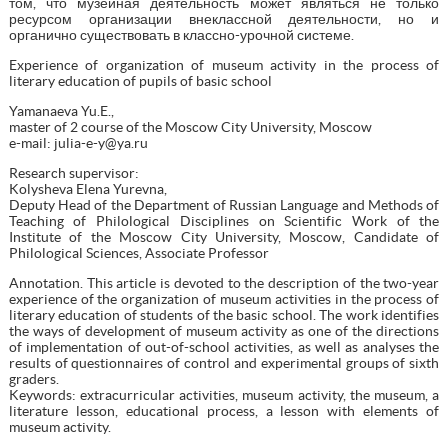
том, что музейная деятельность может являться не только
ресурсом организации внеклассной деятельности, но и
органично существовать в классно-урочной системе.
Experience of organization of museum activity in the process of
literary education of pupils of basic school
Yamanaeva Yu.E.,
master of 2 course of the Moscow City University, Moscow
e-mail: julia-e-y@ya.ru
Research supervisor:
Kolysheva Elena Yurevna,
Deputy Head of the Department of Russian Language and Methods of
Teaching of Philological Disciplines on Scientific Work of the
Institute of the Moscow City University, Moscow, Candidate of
Philological Sciences, Associate Professor
Annotation. This article is devoted to the description of the two-year
experience of the organization of museum activities in the process of
literary education of students of the basic school. The work identifies
the ways of development of museum activity as one of the directions
of implementation of out-of-school activities, as well as analyses the
results of questionnaires of control and experimental groups of sixth
graders.
Keywords: extracurricular activities, museum activity, the museum, a
literature lesson, educational process, a lesson with elements of
museum activity.