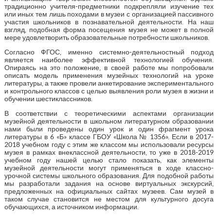
традиционно учителя-предметники подкрепляли изучение тех
или иных тем лишь походами в музеи с организацией пассивного
участия школьников в познавательной деятельности. На наш
взгляд, подобная форма посещения музея не может в полной
мере удовлетворить образовательные потребности школьников.
Согласно ФГОС, именно системно-деятельностный подход
является наиболее эффективной технологией обучения.
Опираясь на это положение, в своей работе мы попробовали
описать модель применения музейных технологий на уроке
литературы, а также провели анкетирование экспериментального
и контрольного классов с целью выявления роли музея в жизни и
обучении шестиклассников.
В соответствии с теоретическими аспектами организации
музейной деятельности в школьном литературном образовании
нами были проведены один урок и один фрагмент урока
литературы в 6 «Б» классе ГБОУ «Школа № 1356». Если в 2017-
2018 учебном году с этим же классом мы использовали ресурсы
музея в рамках внеклассной деятельности, то уже в 2018-2019
учебном году нашей целью стало показать, как элементы
музейной деятельности могут применяться в ходе классно-
урочной системы школьного образования. Для подобной работы
мы разработали задания на основе виртуальных экскурсий,
предложенных на официальных сайтах музеев. Сам музей в
таком случае становится не местом для культурного досуга
обучающихся, а источником информации.