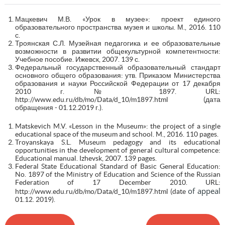
Мацкевич М.В. «Урок в музее»: проект единого
образовательного пространства музея и школы. М., 2016. 110
с.
Троянская С.Л. Музейная педагогика и ее образовательные
возможности в развитии общекультурной компетентности:
Учебное пособие. Ижевск, 2007. 139 с.
Федеральный государственный образовательный стандарт
основного общего образования: утв. Приказом Министерства
образования и науки Российской Федерации от 17 декабря
2010 г. № 1897. URL:
http://www.edu.ru/db/mo/Data/d_10/m1897.html (дата
обращения - 01.12.2019 г.).
Matskevich M.V. «Lesson in the Museum»: the project of a single
educational space of the museum and school. M., 2016. 110 pages.
Troyanskaya S.L. Museum pedagogy and its educational
opportunities in the development of general cultural competence:
Educational manual. Izhevsk, 2007. 139 pages.
Federal State Educational Standard of Basic General Education:
No. 1897 of the Ministry of Education and Science of the Russian
Federation of 17 December 2010. URL:
of appeal
http://www.edu.ru/db/mo/Data/d_10/m1897.html (date
01.12. 2019).