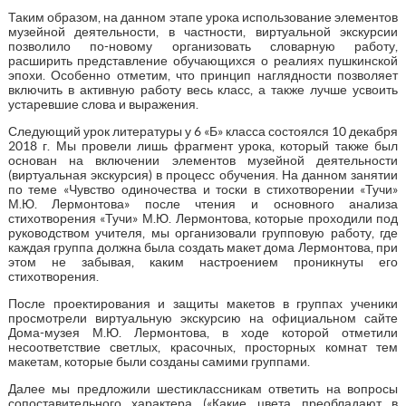
Таким образом, на данном этапе урока использование элементов
музейной деятельности, в частности, виртуальной экскурсии
позволило по-новому организовать словарную работу,
расширить представление обучающихся о реалиях пушкинской
эпохи. Особенно отметим, что принцип наглядности позволяет
включить в активную работу весь класс, а также лучше усвоить
устаревшие слова и выражения.
Следующий урок литературы у 6 «Б» класса состоялся 10 декабря
2018 г. Мы провели лишь фрагмент урока, который также был
основан на включении элементов музейной деятельности
(виртуальная экскурсия) в процесс обучения. На данном занятии
по теме «Чувство одиночества и тоски в стихотворении «Тучи»
М.Ю. Лермонтова» после чтения и основного анализа
стихотворения «Тучи» М.Ю. Лермонтова, которые проходили под
руководством учителя, мы организовали групповую работу, где
каждая группа должна была создать макет дома Лермонтова, при
этом не забывая, каким настроением проникнуты его
стихотворения.
После проектирования и защиты макетов в группах ученики
просмотрели виртуальную экскурсию на официальном сайте
Дома-музея М.Ю. Лермонтова, в ходе которой отметили
несоответствие светлых, красочных, просторных комнат тем
макетам, которые были созданы самими группами.
Далее мы предложили шестиклассникам ответить на вопросы
сопоставительного характера («Какие цвета преобладают в