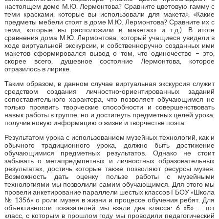
настоящем доме М.Ю. Лермонтова? Сравните цветовую гамму с
теми красками, которые вы использовали для макета», «Какие
предметы мебели стоят в доме М.Ю. Лермонтова? Сравните их с
теми, которые вы расположили в макетах» и т.д.). В итоге
сравнения дома М.Ю. Лермонтова, который учащиеся увидели в
ходе виртуальной экскурсии, и собственноручно созданных ими
макетов сформировался вывод о том, что одиночество – это,
скорее всего, душевное состояние Лермонтова, которое
отразилось в лирике.
Таким образом, в данном случае виртуальная экскурсия служит
средством создания личностно-ориентированных заданий
сопоставительного характера, что позволяет обучающимся не
только проявить творческие способности и совершенствовать
навык работы в группе, но и достигнуть предметных целей урока,
получив новую информацию о жизни и творчестве поэта.
Результатом урока с использованием музейных технологий, как и
обычного традиционного урока, должно быть достижение
обучающимися предметных результатов. Однако не стоит
забывать о метапредмпетных и личностных образовательных
результатах, достичь которые также позволяют ресурсы музея.
Возможность дать оценку пользе работы с музейными
технологиями мы позволили самим обучающимся. Для этого мы
провели анкетирование параллели шестых классов ГБОУ «Школа
№ 1356» о роли музея в жизни и процессе обучения ребят. Для
объективности показателей мы взяли два класса: 6 «Б» – тот
класс, с которым в прошлом году мы проводили педагогический