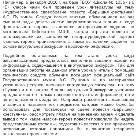
Например, 6 декабря 2018 г. на базе ГБОУ «Школа № 1356» в 6
«Б» классе нами был проведен урок литературы на тему
«Художественное своеобразие повести «Барышня-крестьянка»
А.С. Пушкина». Следуя логике занятия, обучающиеся не раз
сменяли виды деятельности: актуализировали знания в ходе
фронтального опроса, выполняли интерактивное задание по
материалам библиотеки МЭШ, читали отрывки повести и
анализировали их, составляли литературоведческий портрет
главных героев произведения, а также выполняли задания на
основе виртуальной экскурсии и проводили рефлексию.
Подробнее остановимся на том этапе урока, когда
шестиклассникам предлагалось выполнить задания исходя из
информации, содержащейся в виртуальной экскурсии. Так, для
организации работы на данном этапе урока учитель с помощью
технических средств обучения посещает официальный сайт
Государственного музея А.С. Пушкина и по материалам
указанного ресурса проводит виртуальную экскурсию по залу
«Пушкин и его эпоха». В ходе виртуальной экскурсии ученикам
предлагается не только пассивно получать информацию, но и
активно выполнять задания. Например, рассмотреть экспозицию
и записать названия тех предметов, которые можно было бы
использовать для постановки на сцене повести «Барышня-
крестьянка»; рассмотреть платья на манекенах музея и сделать
вывод о том, какие «маски» героев повести позволили бы надеть
представленные костюмы; подготовить рассказ о тех предметах
экспозиции, которые напомнили бы о занятиях «старшего
поколения» героев повести.