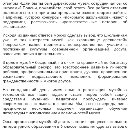
ответом «Если бы ты был директором музея, сотрудничал бы со
школами? Поясни, пожалуйста, свой ответ». Все ребята ответили
положительно, но при этом предлагали разные формы работы.
Например, «устрою конкурсы», «покормлю школьников», «квест с
подарками», рассказывать «развлекательные истории об
экспонатах».
Исходя из данных ответов можно сделать вывод, что школьникам
уже не так интересен музей, как «хранилище древностей».
Подросткам важно принимать непосредственное участие в
постижении культуры современной организацией досуга,
вовлеченностью в деятельность.
В целом музей – бесценный, ни с чем не сравнимый по богатству
образовательный ресурс: это всестороннее развитие личности
ребенка, профессиональная ориентация, духовно-нравственное
воспитание подрастающего поколения, формирование
гражданственности и многое другое.
На сегодняшний день, имея опыт в реализации музейных
технологий, все чаще педагоги ставят перед собой задачу
средствами музейной педагогики пробуждать интерес
современного школьника к знаниям. Мы, в свою очередь, лишь
предложили несколько моделей организации обучения
литературы с использованием возможностей музея.
Опыт организации музейной деятельности в процессе школьного
литературного образования в 6 классе позволил сделать вывод о