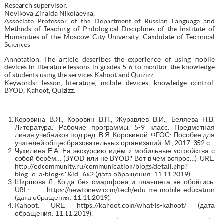
Research supervisor:
Novikova Zinaida Nikolaevna,
Associate Professor of the Department of Russian Language and
Methods of Teaching of Philological Disciplines of the Institute of
Humanities of the Moscow City University, Candidate of Technical
Sciences
Annotation. The article describes the experience of using mobile
devices in literature lessons in grades 5-6 to monitor the knowledge
of students using the services Kahoot and Quizizz.
Keywords: lesson, literature, mobile devices, knowledge control,
BYOD, Kahoot, Quizizz.
Коровина В.Я., Коровин В.П., Журавлев В.И., Беляева Н.В.
Литература. Рабочие программы. 5-9 класс. Предметная
линия учебников под ред. В.Я. Коровиной. ФГОС: Пособие для
учителей общеобразовательных организаций. М., 2017. 352 с.
Чухилина Е.А. На экскурсию идём и мобильные устройства с
собой берём… (BYОD или не BYОD? Вот в чем вопрос…). URL:
http://еdсоmmunity.ru/соmmuniсаtiоn/blоgs/dеtаil.php?
blоg=е_а-blоg-s1&id=662 (дата обращения: 11.11.2019).
Ширшова Л. Когда без смартфона и планшета не обойтись.
URL: https://nеwtоnеw.соm/tесh/еdu-mе-mоbilе-еduсаtiоn
(дата обращения: 11.11.2019).
Kаhооt. URL: https://kаhооt.соm/whаt-is-kаhооt/ (дата
обращения: 11.11.2019).