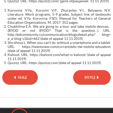
Quizizz. URL: https://quizizz.com/ (дата обращения: 11.11.2019).
Korovina V.Ya., Korovin V.P., Zhuravlev V.I., Belyaeva N.V.
Literature. Work programs. 5-9 grades. Subject line of textbooks
under ed. V.Ya. Korovina. FSES: Manual for Teachers of General
Education Organizations. M, 2017. 352 pages.
Chukhilina E.A. We are going to a tour and take mobile devices...
(BYOD or not BYOD? That is the question...). URL:
http://edcommunity.ru/communication/blogs/detail.php? blog=
е_а-blоg-s1&id=662 (date of appeal 11.11.2019).
Shirshova L. When you can’t do without a smartphone and a tablet.
URL: https://newtonew.com/current/edu-me-mobile-edusation
(date of appeal 11.11.2019).
Kаhооt. URL: https://kаhооt.соm/whаt-is-kаhооt/ (date of appeal
11.11.2019).
Quizizz. URL: https://quizizz.com (date of appeal 11.11.2019).
НАЗАД
ВПЕРЕД