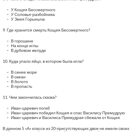
У Кощея Бессмертного
У Соловья-разбойника
У Змея Горыныча
9. Где хранится смерть Кощея Бессмертного?
В горошине
На конце иглы
В дубовом желуде
10. Куда упало яйцо, в котором была игла?
В синее море
В океан
В болото
В пропасть
11. Чем закончилась сказка?
Иван-царевич погиб
Иван-царевич победил Кощея и спас Василису Премудрую
Иван-царевич и Василиса Премудрая сбежали от Кощея
В данном 5 «А» классе из 20 присутствующих двое не имели своих