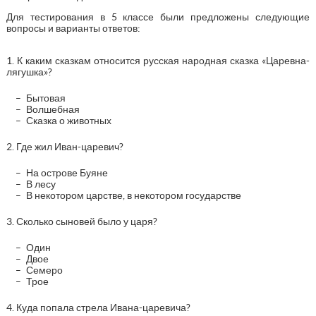
Для тестирования в 5 классе были предложены следующие
вопросы и варианты ответов:
1. К каким сказкам относится русская народная сказка «Царевна-
лягушка»?
Бытовая
Волшебная
Сказка о животных
2. Где жил Иван-царевич?
На острове Буяне
В лесу
В некотором царстве, в некотором государстве
3. Сколько сыновей было у царя?
Один
Двое
Семеро
Трое
4. Куда попала стрела Ивана-царевича?