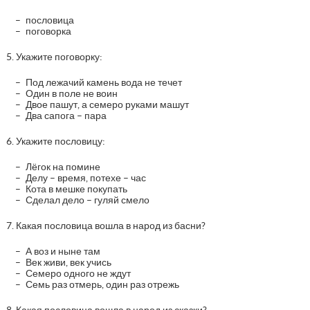
пословица
поговорка
5. Укажите поговорку:
Под лежачий камень вода не течет
Один в поле не воин
Двое пашут, а семеро руками машут
Два сапога – пара
6. Укажите пословицу:
Лёгок на помине
Делу – время, потехе – час
Кота в мешке покупать
Сделал дело – гуляй смело
7. Какая пословица вошла в народ из басни?
А воз и ныне там
Век живи, век учись
Семеро одного не ждут
Семь раз отмерь, один раз отрежь
8. Какая пословица вошла в народ из сказки?