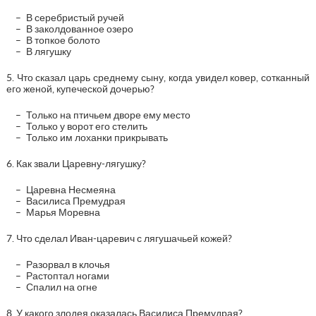
В серебристый ручей
В заколдованное озеро
В топкое болото
В лягушку
5. Что сказал царь среднему сыну, когда увидел ковер, сотканный
его женой, купеческой дочерью?
Только на птичьем дворе ему место
Только у ворот его стелить
Только им лоханки прикрывать
6. Как звали Царевну-лягушку?
Царевна Несмеяна
Василиса Премудрая
Марья Моревна
7. Что сделал Иван-царевич с лягушачьей кожей?
Разорвал в клочья
Растоптал ногами
Спалил на огне
8. У какого злодея оказалась Василиса Премудрая?