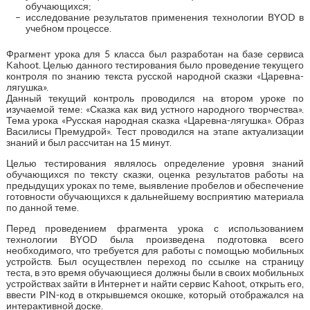
обучающихся;
исследование результатов применения технологии BYОD в
учебном процессе.
Фрагмент урока для 5 класса был разработан на базе сервиса
Kаhооt. Целью данного тестирования было проведение текущего
контроля по знанию текста русской народной сказки «Царевна-
лягушка».
Данный текущий контроль проводился на втором уроке по
изучаемой теме: «Сказка как вид устного народного творчества».
Тема урока «Русская народная сказка «Царевна-лягушка». Образ
Василисы Премудрой». Тест проводился на этапе актуализации
знаний и был рассчитан на 15 минут.
Целью тестирования являлось определение уровня знаний
обучающихся по тексту сказки, оценка результатов работы на
предыдущих уроках по теме, выявление пробелов и обеспечение
готовности обучающихся к дальнейшему восприятию материала
по данной теме.
Перед проведением фрагмента урока с использованием
технологии BYОD была произведена подготовка всего
необходимого, что требуется для работы с помощью мобильных
устройств. Был осуществлен переход по ссылке на страницу
теста, в это время обучающиеся должны были в своих мобильных
устройствах зайти в Интернет и найти сервис Kаhооt, открыть его,
ввести PIN-код в открывшемся окошке, который отображался на
интерактивной доске.