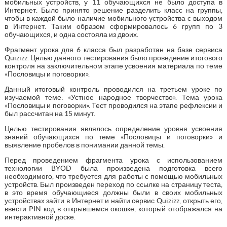
мобильных устройств, у 11 обучающихся не было доступа в
Интернет. Было принято решение разделить класс на группы,
чтобы в каждой было наличие мобильного устройства с выходом
в Интернет. Таким образом сформировалось 6 групп по 3
обучающихся, и одна состояла из двоих.
Фрагмент урока для 6 класса был разработан на базе сервиса
Quizizz. Целью данного тестирования было проведение итогового
контроля на заключительном этапе усвоения материала по теме
«Пословицы и поговорки».
Данный итоговый контроль проводился на третьем уроке по
изучаемой теме: «Устное народное творчество». Тема урока
«Пословицы и поговорки». Тест проводился на этапе рефлексии и
был рассчитан на 15 минут.
Целью тестирования являлось определение уровня усвоения
знаний обучающихся по теме «Пословицы и поговорки» и
выявление пробелов в понимании данной темы.
Перед проведением фрагмента урока с использованием
технологии BYОD была произведена подготовка всего
необходимого, что требуется для работы с помощью мобильных
устройств. Был произведен переход по ссылке на страницу теста,
в это время обучающиеся должны были в своих мобильных
устройствах зайти в Интернет и найти сервис Quizizz, открыть его,
ввести PIN-код в открывшемся окошке, который отображался на
интерактивной доске.