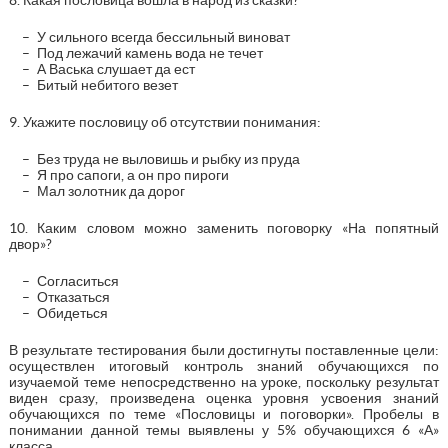
У сильного всегда бессильный виноват
Под лежачий камень вода не течет
А Васька слушает да ест
Битый небитого везет
9. Укажите пословицу об отсутствии понимания:
Без труда не выловишь и рыбку из пруда
Я про сапоги, а он про пироги
Мал золотник да дорог
10. Каким словом можно заменить поговорку «На попятный
двор»?
Согласиться
Отказаться
Обидеться
В результате тестирования были достигнуты поставленные цели:
осуществлен итоговый контроль знаний обучающихся по
изучаемой теме непосредственно на уроке, поскольку результат
виден сразу, произведена оценка уровня усвоения знаний
обучающихся по теме «Пословицы и поговорки». Пробелы в
понимании данной темы выявлены у 5% обучающихся 6 «А»
класса.