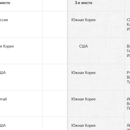
 место
3-е место
ссия
Южная Корея
С
К
И
я Корея
США
В
Г
И
США
Южная Корея
Р
В
Т
итай
Южная Корея
И
В
П
США
Южная Корея
Я