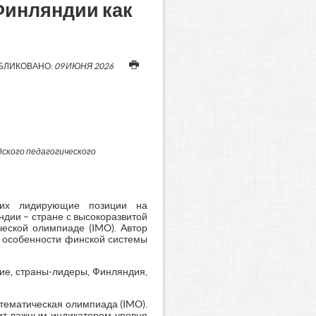
 Финляндии как
БЛИКОВАНО:
09 ИЮНЯ 2026
ского педагогического
ющих лидирующие позиции на
дии – стране с высокоразвитой
еской олимпиаде (IMO). Автор
т особенности финской системы
ие, страны‑лидеры, Финляндия,
тематическая олимпиада (IMO).
ит важным индикатором уровня