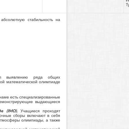
И
Т
 абсолютную стабильность на
вал выявлению ряда общих
ной математической олимпиаде
тнаме есть специализированные
 демонстрирующие выдающиеся
е (
IMO
).
Учащиеся проходят
очные сборы включают в себя
атмосферы олимпиады, а также