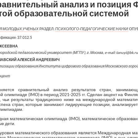
 сравнительный анализ и позиция
итой образовательной системой
ИЯ МОЛОДЫХ УЧЕНЫХ
РАЗДЕЛ:
ПСИХОЛОГО-ПЕДАГОГИЧЕСКИЕ НАУКИ
ОПУ
ификации:
37.012.5
ЕКСЕЕВНА
ородской педагогический университет (МГПУ), г. Москва, e-mail: tanuyi@bk.ru
ЛАВСКИЙ АЛЕКСЕЙ АНДРЕЕВИЧ
зации образования Института цифрового образования Московского город
доцент
няется сравнительный анализ результатов стран, занима
 олимпиаде (IMO) в период 2021-2025 гг. Сделан акцент на Финлян
, чьи результаты традиционно ниже на международной математич
пеха стран, которые занимают лидирующие позиции, анализируе
олимпиадам.
ная математическая олимпиада (IMO), математическое образован
е дети.
 уровня математического образования является Международная ма
ится Международная математическая олимпиада (IMO) и она служ