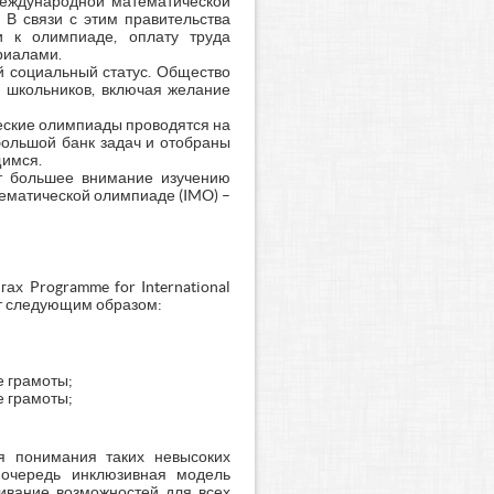
еждународной математической
 В связи с этим правительства
 к олимпиаде, оплату труда
риалами.
й социальный статус. Общество
 школьников, включая желание
ские олимпиады проводятся на
большой банк задач и отобраны
щимся.
т большее внимание изучению
ематической олимпиаде (IMO) –
ах Programme for International
ят следующим образом:
е грамоты;
е грамоты;
я понимания таких невысоких
 очередь инклюзивная модель
нивание возможностей для всех