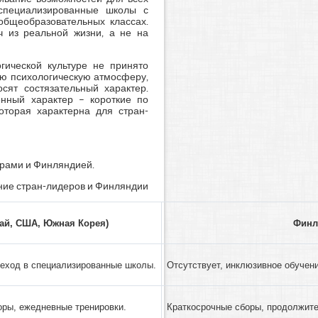
специализированные школы с
общеобразовательных классах.
ч из реальной жизни, а не на
гической культуре не принято
ую психологическую атмосферу,
ят состязательный характер.
нный характер – короткие по
оторая характерна для стран-
рами и Финляндией.
ние стран-лидеров и Финляндии
ай, США, Южная Корея)
Финл
ереход в специализированные школы.
Отсутствует, инклюзивное обучени
ры, ежедневные тренировки.
Краткосрочные сборы, продолжите