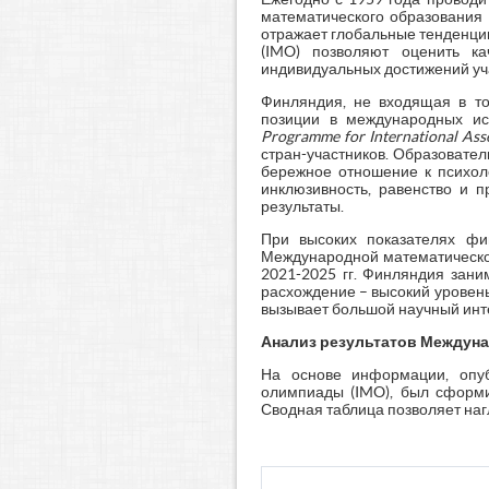
математического образования 
отражает глобальные тенденци
(IMO) позволяют оценить ка
индивидуальных достижений уч
Финляндия, не входящая в то
позиции в международных ис
Programme
for
International
Ass
стран-участников. Образовате
бережное отношение к психоло
инклюзивность, равенство и п
результаты.
При высоких показателях ф
Международной математической
2021-2025 гг. Финляндия зан
расхождение – высокий уровен
вызывает большой научный инт
Анализ результатов Междуна
На основе информации, опу
олимпиады (IMO), был сформи
Сводная таблица позволяет наг