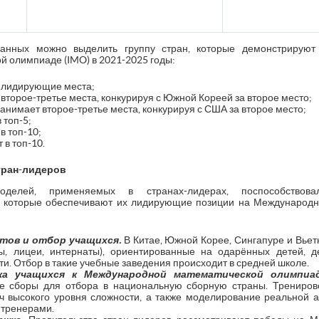
анных можно выделить группу стран, которые демонстрируют
 олимпиаде (IMO) в 2021-2025 годы:
т лидирующие места;
второе-третье места, конкурируя с Южной Кореей за второе место;
анимает второе-третье места, конкурируя с США за второе место;
 топ-5;
в топ-10;
 в топ-10.
тран-лидеров
моделей, применяемых в странах-лидерах, поспособство
 которые обеспечивают их лидирующие позиции на Международ
тов и отбор учащихся.
В Китае, Южной Корее, Сингапуре и Вье
ы, лицеи, интернаты), ориентированные на одарённых детей,
и. Отбор в такие учебные заведения происходит в средней школе.
ка учащихся к Международной математической олимпиад
е сборы для отбора в национальную сборную страны. Трениров
ч высокого уровня сложности, а также моделирование реальной 
 тренерами.