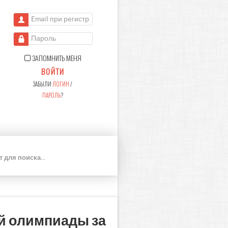
Email при регистрации
Пароль
ЗАПОМНИТЬ МЕНЯ
ВОЙТИ
ЗАБЫЛИ
ЛОГИН
/
ПАРОЛЬ
?
П
О
И
С
К
й олимпиады за