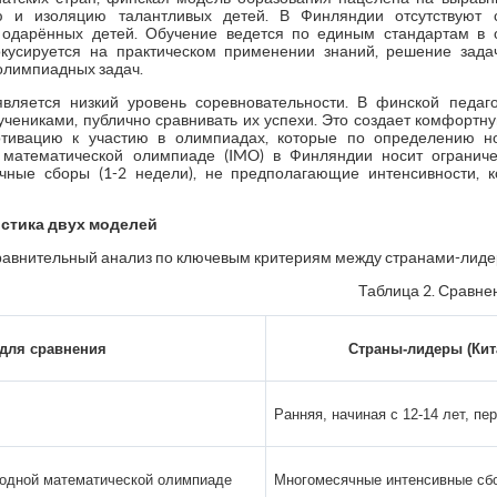
ю и изоляцию талантливых детей. В Финляндии отсутствуют 
одарённых детей. Обучение ведется по единым стандартам в 
усируется на практическом применении знаний, решение зада
олимпиадных задач.
ляется низкий уровень соревновательности. В финской педаго
чениками, публично сравнивать их успехи. Это создает комфортн
тивацию к участию в олимпиадах, которые по определению нос
 математической олимпиаде (IMO) в Финляндии носит ограниче
чные сборы (1-2 недели), не предполагающие интенсивности, к
стика двух моделей
равнительный анализ по ключевым критериям между странами-лиде
Таблица 2. Сравне
 для сравнения
Страны-лидеры (Кит
Ранняя, начиная с 12-14 лет, п
родной математической олимпиаде
Многомесячные интенсивные сбо