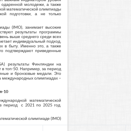
и одаренной молодежи, а также
дной математической олимпиады
кой подготовки, а не только
иады (IMO), занимает высокие
ствуют результаты программы
вень выше среднего среди всех
четает индивидуальный подход,
х в быту. Именно это, а также
 что подтверждают приведенные
SA) результаты Финляндии на
в топ-50. Например, за период
яные и бронзовые медали. Это
на международных олимпиадах –
оп-10
ждународной математической
в период с 2021 по 2025 год.
математической олимпиаде (IMO)