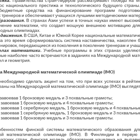
ржка.
Правительства стран-лидеров рассматривают победы на М
ос национального престижа и технологического будущего страны.
юджетные средства на финансирование программ подготовки
тренеров и обеспечивают учащихся лучшими методическими мате
разования.
В странах Азии успехи в точных науках имеют высоки
учение математики, что создает мощную внешнюю мотивацию для
родных олимпиадах.
движения.
В США, Китае и Южной Корее национальные математиче
За это время сформировалась система наставничества, накоплен 
нировок, передающиеся из поколения в поколение тренерам и уча
елах математики.
Учебные программы в этих странах уделяю
рые наиболее часто встречаются в заданиях на Международной мат
ел и геометрия.
а Международной математической олимпиаде (
IMO
)
еобходимо сделать акцент на том, что при всех успехах в рейтинг
 страны на Международной математической олимпиаде (IMO) выгляд
 завоевав 1 бронзовую медаль и 3 похвальные грамоты;
, завоевав 1 бронзовую медаль и 4 похвальные грамоты;
, завоевав 1 серебряную медаль, 1 бронзовую медаль и 4 похвальны
, завоевав 1 серебряную медаль, 1 бронзовую медаль и 3 похвальны
, завоевав 1 бронзовую медаль и 3 похвальные грамоты.
обенностям финской системы математического образования дл
ой математической олимпиаде (IMO). В Финляндии в первую
иатских стран, финская модель образования нацелена на вырав