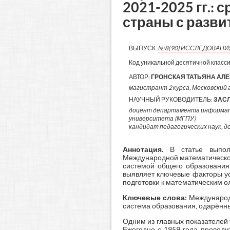
2021-2025 гг.:
страны с разв
ВЫПУСК:
№8(90) ИССЛЕДОВАН
Код уникальной десятичной класс
АВТОР:
ГРОНСКАЯ ТАТЬЯНА АЛ
магистрант 2 курса, Московский г
НАУЧНЫЙ РУКОВОДИТЕЛЬ:
ЗАС
доцент департамента информати
университета (МГПУ)
кандидат педагогических наук, 
Аннотация
.
В статье выпол
Международной математической
системой общего образования
выявляет ключевые факторы ус
подготовки к математическим 
Ключевые слова:
Международ
система образования, одарённы
Одним из главных показателей
Ежегодно с 1959 года провод