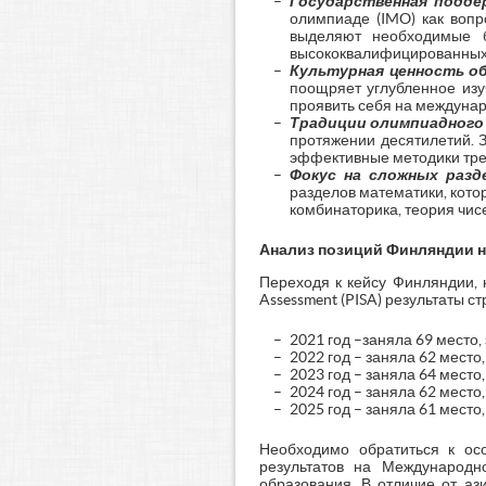
Государственная подде
олимпиаде (IMO) как вопр
выделяют необходимые б
высококвалифицированных 
Культурная ценность об
поощряет углубленное из
проявить себя на междуна
Традиции олимпиадного 
протяжении десятилетий. 
эффективные методики тре
Фокус на сложных разд
разделов математики, кото
комбинаторика, теория чис
Анализ позиций Финляндии н
Переходя к кейсу Финляндии, н
Assessment (PISA) результаты
2021 год –заняла 69 место,
2022 год – заняла 62 место
2023 год – заняла 64 место
2024 год – заняла 62 место
2025 год – заняла 61 место
Необходимо обратиться к ос
результатов на Международн
образования. В отличие от аз