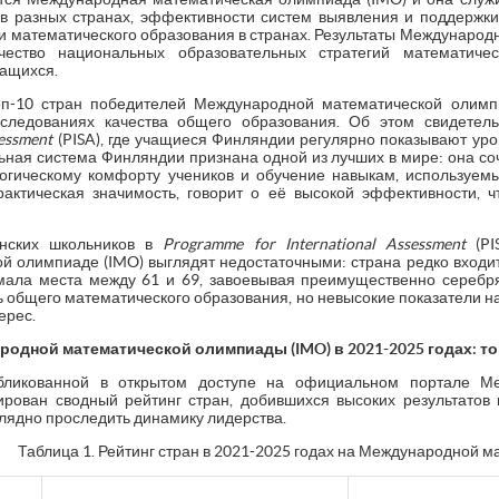
в разных странах, эффективности систем выявления и поддержк
и математического образования в странах. Результаты Междунаро
чество национальных образовательных стратегий математичес
ащихся.
п-10 стран победителей Международной математической олимп
следованиях качества общего образования. Об этом свидетель
essment
(PISA), где учащиеся Финляндии регулярно показывают уро
льная система Финляндии признана одной из лучших в мире: она со
гическому комфорту учеников и обучение навыкам, используемы
рактическая значимость, говорит о её высокой эффективности,
инских школьников в
Programme
for
International
Assessment
(PI
 олимпиаде (IMO) выглядят недостаточными: страна редко входит 
имала места между 61 и 69, завоевывая преимущественно серебр
ь общего математического образования, но невысокие показатели 
ерес.
родной математической олимпиады (
IMO
) в 2021-2025 годах: т
бликованной в открытом доступе на официальном портале Ме
рован сводный рейтинг стран, добившихся высоких результатов 
лядно проследить динамику лидерства.
Таблица 1. Рейтинг стран в 2021-2025 годах на Международной 