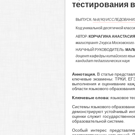
тестирования в
ВЫПУСК:
№8(90) ИССЛЕДОВАН
Код уникальной десятичной класс
АВТОР:
КОРЧАГИНА АНАСТАСИЯ
магистрант 2 курса Московского г
НАУЧНЫЙ РУКОВОДИТЕЛЬ:
МАЛ
доцент кафедры китайского язы
кандидат педагогических наук
Аннотация
.
В статье представл
ключевые экзамены: ТРКИ, ЕГЭ
выполнения и оценивание кажд
области языкового образования
Ключевые слова:
языковое тес
Системы языкового образования
демонстрируют устойчивый инт
оценки служит государственно
образовательной системе.
Особый интерес представляе