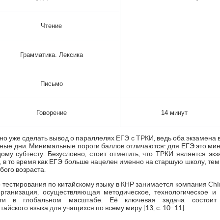
Чтение
Грамматика. Лексика
Письмо
Говорение
14 минут
о уже сделать вывод о параллелях ЕГЭ с ТРКИ, ведь оба экзамена в
зные дни. Минимальные пороги баллов отличаются: для ЕГЭ это ми
му субтесту. Безусловно, стоит отметить, что ТРКИ является экз
 в то время как ЕГЭ больше нацелен именно на старшую школу, тем
ого возраста.
стирования по китайскому языку в КНР занимается компания Chinese
организация, осуществляющая методическое, технологическое и
сти в глобальном масштабе. Её ключевая задача состоит
айского языка для учащихся по всему миру [13, с. 10–11].