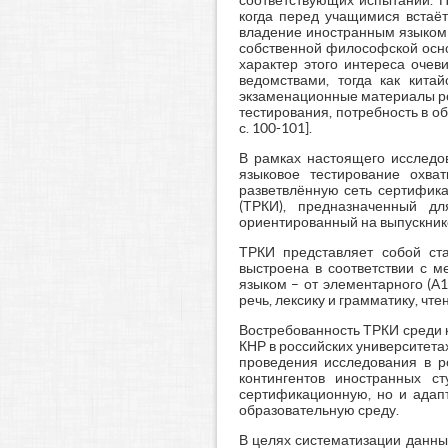
соответствующих испытаний. П
когда перед учащимися встаё
владение иностранным языком 
собственной философской основ
характер этого интереса очев
ведомствами, тогда как кита
экзаменационные материалы ро
тестирования, потребность в о
с. 100-101].
В рамках настоящего исследо
языковое тестирование охва
разветвлённую сеть сертифика
(ТРКИ), предназначенный дл
ориентированный на выпускник
ТРКИ представляет собой ста
выстроена в соответствии с 
языком – от элементарного (А1
речь, лексику и грамматику, чтен
Востребованность ТРКИ среди к
КНР в российских университетах
проведения исследования в р
контингентов иностранных ст
сертификационную, но и адап
образовательную среду.
В целях систематизации данны