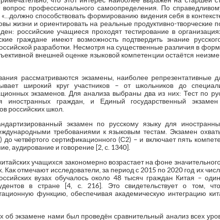
римечательно, что этот интерес наиболее выражен на старшей с
т вопрос профессионального самоопределения. По справедливому
«…должно способствовать формированию видения себя в контексте
ы жизни и ориентировать на реальные продуктивно-творческие пост
иден: российские учащиеся проходят тестирование в организация
йские граждане имеют возможность подтвердить знание русског
ссийской разработки. Несмотря на существенные различия в форм
бъективной внешней оценке языковой компетенции остаётся неизмен
вания рассматриваются экзамены, наиболее репрезентативные дл
тывает широкий круг участников – от школьников до специал
ционных экзаменов. Для анализа выбраны два из них: Тест по ру
я иностранных граждан, и Единый государственный экзамен
ов российских школ.
ндартизированный экзамен по русскому языку для иностранных
международными требованиями к языковым тестам. Экзамен охват
) до четвёртого сертификационного (С2) – и включает пять компе
ие, аудирование и говорение [2, с. 1340].
итайских учащихся закономерно возрастает на фоне значительного
. Как отмечают исследователи, за период с 2015 по 2020 год их чис
оссийских вузах обучалось около 48 тысяч граждан Китая – оди
удентов в стране [4, с. 216]. Это свидетельствует о том, 
тационную функцию, обеспечивая академическую интеграцию кита
х об экзамене нами был проведён сравнительный анализ всех уров