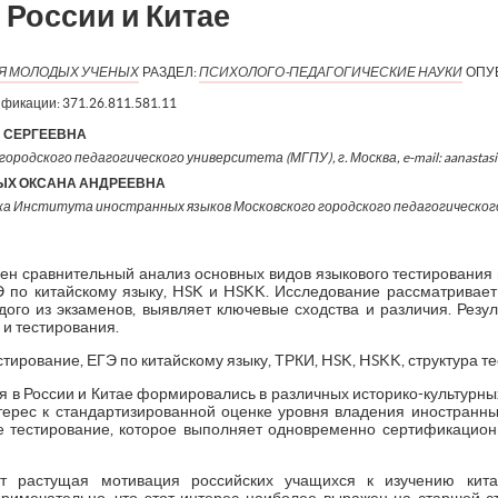
 России и Китае
ИЯ МОЛОДЫХ УЧЕНЫХ
РАЗДЕЛ:
ПСИХОЛОГО-ПЕДАГОГИЧЕСКИЕ НАУКИ
ОПУ
ификации:
371.26.811.581.11
 СЕРГЕЕВНА
ородского педагогического университета (МГПУ), г. Москва, e-mail: aanastas
ЫХ ОКСАНА АНДРЕЕВНА
ка Института иностранных языков Московского городского педагогическог
ен сравнительный анализ основных видов языкового тестирования в
 по китайскому языку, HSK и HSKK. Исследование рассматривает ц
ого из экзаменов, выявляет ключевые сходства и различия. Резу
 и тестирования.
тирование, ЕГЭ по китайскому языку, ТРКИ, HSK, HSKK, структура т
 в России и Китае формировались в различных историко-культурных
ерес к стандартизированной оценке уровня владения иностранн
е тестирование, которое выполняет одновременно сертификацио
т растущая мотивация российских учащихся к изучению кит