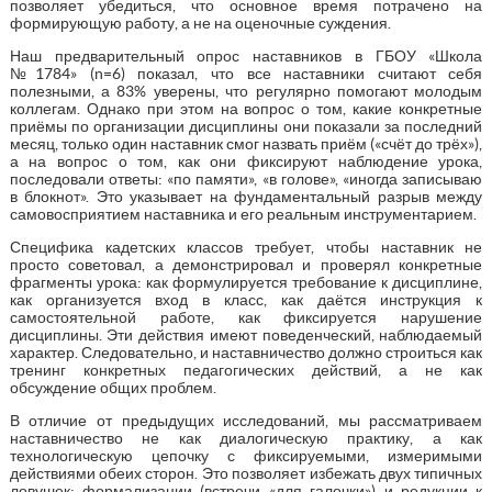
позволяет убедиться, что основное время потрачено на
формирующую работу, а не на оценочные суждения.
Наш предварительный опрос наставников в ГБОУ «Школа
№1784» (n=6) показал, что все наставники считают себя
полезными, а 83% уверены, что регулярно помогают молодым
коллегам. Однако при этом на вопрос о том, какие конкретные
приёмы по организации дисциплины они показали за последний
месяц, только один наставник смог назвать приём («счёт до трёх»),
а на вопрос о том, как они фиксируют наблюдение урока,
последовали ответы: «по памяти», «в голове», «иногда записываю
в блокнот». Это указывает на фундаментальный разрыв между
самовосприятием наставника и его реальным инструментарием.
Специфика кадетских классов требует, чтобы наставник не
просто советовал, а демонстрировал и проверял конкретные
фрагменты урока: как формулируется требование к дисциплине,
как организуется вход в класс, как даётся инструкция к
самостоятельной работе, как фиксируется нарушение
дисциплины. Эти действия имеют поведенческий, наблюдаемый
характер. Следовательно, и наставничество должно строиться как
тренинг конкретных педагогических действий, а не как
обсуждение общих проблем.
В отличие от предыдущих исследований, мы рассматриваем
наставничество не как диалогическую практику, а как
технологическую цепочку с фиксируемыми, измеримыми
действиями обеих сторон. Это позволяет избежать двух типичных
ловушек: формализации (встречи «для галочки») и редукции к