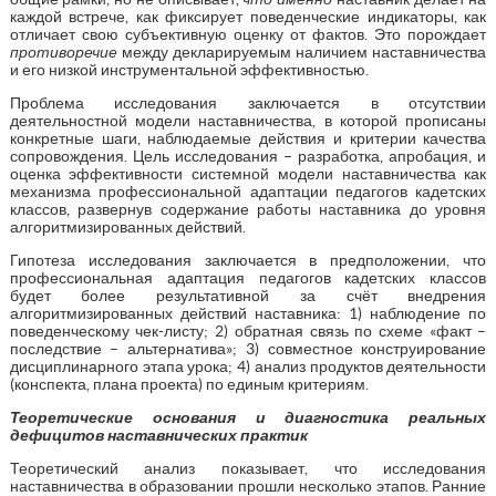
каждой встрече, как фиксирует поведенческие индикаторы, как
отличает свою субъективную оценку от фактов. Это порождает
противоречие
между декларируемым наличием наставничества
и его низкой инструментальной эффективностью.
Проблема исследования заключается в отсутствии
деятельностной модели наставничества, в которой прописаны
конкретные шаги, наблюдаемые действия и критерии качества
сопровождения. Цель исследования
–
разработка, апробация, и
оценка эффективности системной модели наставничества как
механизма профессиональной адаптации педагогов кадетских
классов, развернув содержание работы наставника до уровня
алгоритмизированных действий.
Гипотеза исследования заключается в
предположении, что
профессиональная адаптация педагогов кадетских классов
будет более результативной за счёт внедрения
алгоритмизированных действий наставника: 1) наблюдение по
поведенческому чек-листу; 2) обратная связь по схеме «факт –
последствие – альтернатива»; 3) совместное конструирование
дисциплинарного этапа урока; 4) анализ продуктов деятельности
(конспекта, плана проекта) по единым критериям.
Теоретические основания и диагностика реальных
дефицитов наставнических практик
Теоретический анализ показывает, что исследования
наставничества в образовании прошли несколько этапов. Ранние