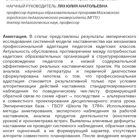
НАУЧНЫЙ РУКОВОДИТЕЛЬ:
ЛЯХ ЮЛИЯ АНАТОЛЬЕВНА
профессор дирекции образовательных программ Московского
городского педагогического университета (МГПУ)
доктор педагогических наук, профессор
Аннотация.
В статье представлены результаты эмпирического
исследования системной модели наставничества как механизма
профессиональной адаптации педагогов кадетских классов.
Актуальность обусловлена противоречием между потребностью
кадетских образовательных организаций в структурированном
сопровождении педагогов и низкой содержательной
эффективностью реальных наставнических практик. На основе
анализа научной литературы и первичной диагностики
сформулирована гипотеза о том, что профессиональная
адаптация становится результативной только при условии
алгоритмизации действий наставника: стандартизированного
наблюдения по поведенческому чек-листу, формирующей
обратной связи по схеме «факт → последствие → альтернатива»
и совместного проектирования дисциплинарного этапа урока.
Эмпирическая база – ГБОУ «Школа № 1784». Использованы
методы анкетирования, экспертного наблюдения за работой
наставников, анализа продуктов деятельности (конспектов
уроков) и хронометража встреч. Выявлены ключевые дефициты:
наставники не проводят системного наблюдения, обратная связь
носит оценочный, а не формирующий характер, отсутствует
алгоритм совместного планирования. После внедрения модели