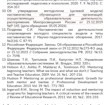
исследований: педагогика и психология, 2020. Т. 9. №2(31). С.
354-357.
Об утверждении методологии (целевой модели)
наставничества обучающихся для организаций,
осуществляющих образовательную деятельность:
распоряжение Минпросвещения России от 25.12.2019
№Р-145
. (дата обращения: 05.05.2026).
Поздеева С.И. Наставничество как деятельностное
сопровождение молодого специалиста: модели и типы
наставничества // Научно-педагогическое обозрение, 2017.
№2(16). С. 87-91.
Российская Федерация. Законы. Об образовании в Российской
Федерации: Федеральный закон от 29.12.2012 №273-ФЗ: ред.
от 25.12.2023 // Собрание законодательства РФ, 2012. №53.
Ст. 7598.
Шамова Т.И., Третьяков П.И., Капустин Н.П. Управление
образовательными системами. М.: Владос, 2002. 320 с.
Hobson A.J., Ashby P., Malderez A., Tomlinson P.D. Mentoring
beginning teachers: What we know and what we don't // Teaching
and Teacher Education, 2009. Vol. 25. №1.: 207-216.
Hudson P. Mentoring as professional development: Growth for
both mentor and mentee // Professional Development in
Education, 2013. Vol. 39. №5.: 771-783.
Ingersoll R.M., Strong M. The impact of induction and mentoring
programs for beginning teachers: A critical review of the research
// Review of Educational Research, 2011. Vol. 81. №2.: 201-233.