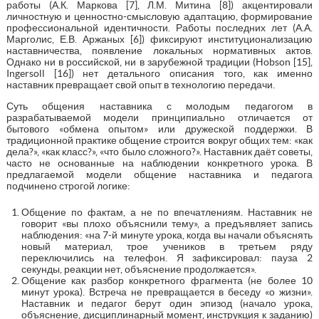
работы (А.К. Маркова [7], Л.М. Митина [8]) акцентировали
личностную и ценностно-смысловую адаптацию, формирование
профессиональной идентичности. Работы последних лет (А.А.
Марголис, Е.В. Аржаных [6]) фиксируют институционализацию
наставничества, появление локальных нормативных актов.
Однако ни в российской, ни в зарубежной традиции (Hobson [15],
Ingersoll [16]) нет детального описания того, как именно
наставник превращает свой опыт в технологию передачи.
Суть общения наставника с молодым педагогом в
разрабатываемой модели принципиально отличается от
бытового «обмена опытом» или дружеской поддержки. В
традиционной практике общение строится вокруг общих тем: «как
дела?», «как класс?», «что было сложного?». Наставник даёт советы,
часто не основанные на наблюдении конкретного урока. В
предлагаемой модели общение наставника и педагога
подчинено строгой логике:
Общение по фактам, а не по впечатлениям. Наставник не
говорит «вы плохо объяснили тему», а предъявляет запись
наблюдения: «на 7-й минуте урока, когда вы начали объяснять
новый материал, трое учеников в третьем ряду
переключились на телефон. Я зафиксировал: пауза 2
секунды, реакции нет, объяснение продолжается».
Общение как разбор конкретного фрагмента (не более 10
минут урока). Встреча не превращается в беседу «о жизни».
Наставник и педагог берут один эпизод (начало урока,
объяснение, дисциплинарный момент, инструкция к заданию)