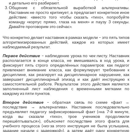
и детально его разбирают.
Общение с обязательной выработкой альтернативы.
Наставник не просто критикует, а предлагает конкретное иное
действие: «вместо того чтобы сказать «тихо», попробуйте
команду «корпус прямо, глаза на меня» и паузу 3 секунды.
Давайте проговорим это сейчас».
Что конкретно делает наставник в рамках модели – это пять типов
алгоритмизированных действий, каждое из которых имеет
наблюдаемый результат.
Первое действие
– наблюдение урока по чек-листу. Наставник
располагается в конце класса, не вмешиваясь в ход урока, и
фиксирует пять строго определённых параметров: как педагог
привлекает внимание класса, как формулирует требование к
дисциплине, как реагирует на дисциплинарное нарушение, как
завершает дисциплинарный эпизод и как даёт инструкцию к
самостоятельной работе. Результатом этого действия является
заполненный лист наблюдения с временными метками по
каждому из пяти пунктов.
Второе действие
– обратная связь по схеме «факт →
последствие → альтернатива». Наставник последовательно
предъявляет педагогу зафиксированный факт («на 7-й минуте,
когда вы сказали «тихо», трое учеников продолжили
перешёптываться»), объясняет последствие этого факта для
учебного процесса («из-за этого инструкция не была услышана,
задание начали с задержкой»), а затем даёт одну конкретную