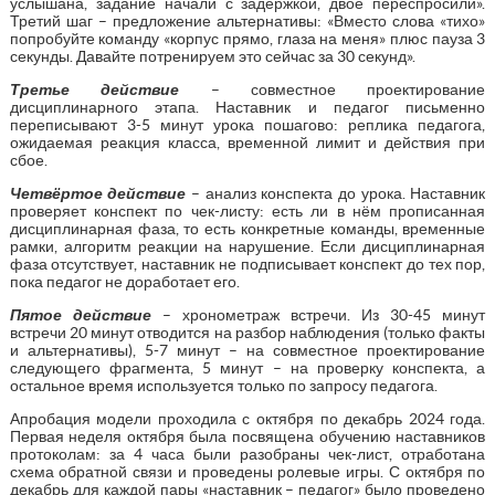
услышана, задание начали с задержкой, двое переспросили».
Третий шаг – предложение альтернативы: «Вместо слова «тихо»
попробуйте команду «корпус прямо, глаза на меня» плюс пауза 3
секунды. Давайте потренируем это сейчас за 30 секунд».
Третье действие
– совместное проектирование
дисциплинарного этапа. Наставник и педагог письменно
переписывают 3-5 минут урока пошагово: реплика педагога,
ожидаемая реакция класса, временной лимит и действия при
сбое.
Четвёртое действие
– анализ конспекта до урока. Наставник
проверяет конспект по чек-листу: есть ли в нём прописанная
дисциплинарная фаза, то есть конкретные команды, временные
рамки, алгоритм реакции на нарушение. Если дисциплинарная
фаза отсутствует, наставник не подписывает конспект до тех пор,
пока педагог не доработает его.
Пятое действие
– хронометраж встречи. Из 30-45 минут
встречи 20 минут отводится на разбор наблюдения (только факты
и альтернативы), 5-7 минут – на совместное проектирование
следующего фрагмента, 5 минут – на проверку конспекта, а
остальное время используется только по запросу педагога.
Апробация модели проходила с октября по декабрь 2024 года.
Первая неделя октября была посвящена обучению наставников
протоколам: за 4 часа были разобраны чек-лист, отработана
схема обратной связи и проведены ролевые игры. С октября по
декабрь для каждой пары «наставник – педагог» было проведено