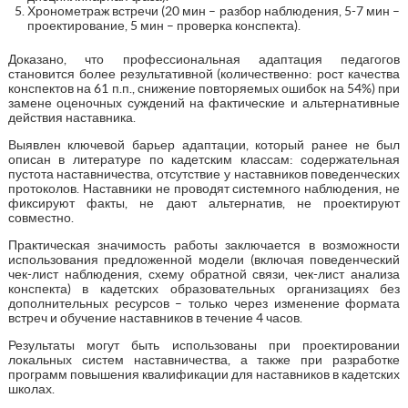
Хронометраж встречи (20 мин – разбор наблюдения, 5-7 мин –
проектирование, 5 мин – проверка конспекта).
Доказано, что профессиональная адаптация педагогов
становится более результативной (количественно: рост качества
конспектов на 61 п.п., снижение повторяемых ошибок на 54%) при
замене оценочных суждений на фактические и альтернативные
действия наставника.
Выявлен ключевой барьер адаптации, который ранее не был
описан в литературе по кадетским классам: содержательная
пустота наставничества, отсутствие у наставников поведенческих
протоколов. Наставники не проводят системного наблюдения, не
фиксируют факты, не дают альтернатив, не проектируют
совместно.
Практическая значимость работы заключается в возможности
использования предложенной модели (включая поведенческий
чек-лист наблюдения, схему обратной связи, чек-лист анализа
конспекта) в кадетских образовательных организациях без
дополнительных ресурсов – только через изменение формата
встреч и обучение наставников в течение 4 часов.
Результаты могут быть использованы при проектировании
локальных систем наставничества, а также при разработке
программ повышения квалификации для наставников в кадетских
школах.