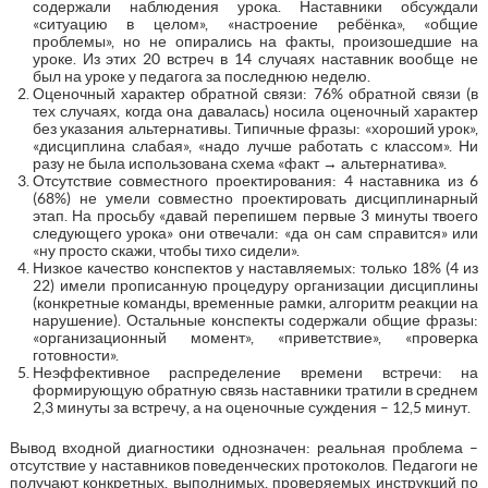
содержали наблюдения урока. Наставники обсуждали
«ситуацию в целом», «настроение ребёнка», «общие
проблемы», но не опирались на факты, произошедшие на
уроке. Из этих 20 встреч в 14 случаях наставник вообще не
был на уроке у педагога за последнюю неделю.
Оценочный характер обратной связи: 76% обратной связи (в
тех случаях, когда она давалась) носила оценочный характер
без указания альтернативы. Типичные фразы: «хороший урок»,
«дисциплина слабая», «надо лучше работать с классом». Ни
разу не была использована схема «факт → альтернатива».
Отсутствие совместного проектирования: 4 наставника из 6
(68%) не умели совместно проектировать дисциплинарный
этап. На просьбу «давай перепишем первые 3 минуты твоего
следующего урока» они отвечали: «да он сам справится» или
«ну просто скажи, чтобы тихо сидели».
Низкое качество конспектов у наставляемых: только 18% (4 из
22) имели прописанную процедуру организации дисциплины
(конкретные команды, временные рамки, алгоритм реакции на
нарушение). Остальные конспекты содержали общие фразы:
«организационный момент», «приветствие», «проверка
готовности».
Неэффективное распределение времени встречи: на
формирующую обратную связь наставники тратили в среднем
2,3 минуты за встречу, а на оценочные суждения – 12,5 минут.
Вывод входной диагностики однозначен: реальная проблема –
отсутствие у наставников поведенческих протоколов. Педагоги не
получают конкретных, выполнимых, проверяемых инструкций по