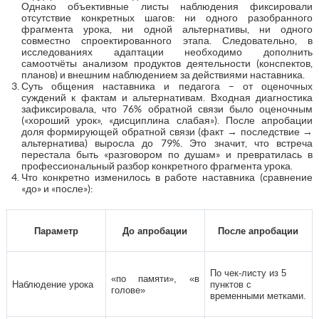
Однако объективные листы наблюдения фиксировали
отсутствие конкретных шагов: ни одного разобранного
фрагмента урока, ни одной альтернативы, ни одного
совместно спроектированного этапа. Следовательно, в
исследованиях адаптации необходимо дополнить
самоотчёты анализом продуктов деятельности (конспектов,
планов) и внешним наблюдением за действиями наставника.
Суть общения наставника и педагога – от оценочных
суждений к фактам и альтернативам. Входная диагностика
зафиксировала, что 76% обратной связи было оценочным
(«хороший урок», «дисциплина слабая»). После апробации
доля формирующей обратной связи (факт → последствие →
альтернатива) выросла до 79%. Это значит, что встреча
перестала быть «разговором по душам» и превратилась в
профессиональный разбор конкретного фрагмента урока.
Что конкретно изменилось в работе наставника (сравнение
«до» и «после»):
Параметр
До апробации
После апробации
По чек-листу из 5
«по памяти», «в
Наблюдение урока
пунктов с
голове»
временными метками.