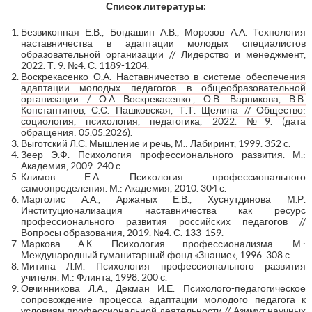
Список литературы:
Безвиконная Е.В., Богдашин А.В., Морозов А.А. Технология
наставничества в адаптации молодых специалистов
образовательной организации // Лидерство и менеджмент,
2022. Т. 9. №4. С. 1189-1204.
Воскрекасенко О.А. Наставничество в системе обеспечения
адаптации молодых педагогов в общеобразовательной
организации / О.А Воскрекасенко., О.В. Варникова, В.В.
Константинов, С.С. Пашковская, Т.Т. Щелина // Общество:
социология, психология, педагогика, 2022. №9
. (дата
обращения: 05.05.2026).
Выготский Л.С. Мышление и речь, М.: Лабиринт, 1999. 352 с.
Зеер Э.Ф. Психология профессионального развития. М.:
Академия, 2009. 240 с.
Климов Е.А. Психология профессионального
самоопределения. М.: Академия, 2010. 304 с.
Марголис А.А., Аржаных Е.В., Хуснутдинова М.Р.
Институционализация наставничества как ресурс
профессионального развития российских педагогов //
Вопросы образования, 2019. №4. С. 133-159.
Маркова А.К. Психология профессионализма. М.:
Международный гуманитарный фонд «Знание», 1996. 308 с.
Митина Л.М. Психология профессионального развития
учителя. М.: Флинта, 1998. 200 с.
Овчинникова Л.А., Декман И.Е. Психолого-педагогическое
сопровождение процесса адаптации молодого педагога к
условиям профессиональной деятельности // Азимут научных