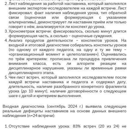
Лист наблюдения за работой наставника, который заполнялся
внешним экспертом-исследователем на каждой встрече. Лист
фиксировал: факт наличия наблюдения урока, тип обратной
связи (оценочная или формирующая с указанием
альтернативы), демонстрирует ли наставник приём или только
говорит о нём, анализируется ли конспект до урока.
Хронометраж встречи: фиксировалось, сколько минут длится
формирующая часть, а сколько – оценочные суждения.
Анализ продуктов деятельности – конспектов уроков. На
входной и итоговой диагностике собирались конспекты уроков
(по одному от каждого педагога, на одну и ту же тему –
«организационный момент и целеполагание»). Оценивались
по трём критериям: прописана ли процедура привлечения
внимания класса, есть ли алгоритм реакции на
дисциплинарное нарушение, указаны ли временные рамки
дисциплинарного этапа.
Чек-лист встреч, который заполнялся исследователем после
каждой встречи наставника и педагога и содержал дату,
длительность, наличие разобранного конкретного фрагмента
урока (до 10 минут), наличие договорённости о следующем
шаге с датой и критерием выполнения.
Входная диагностика (сентябрь 2024 г.) выявила следующие
реальные дефициты наставников на основе данных внешнего
наблюдения (n=24 встречи):
Отсутствие наблюдения урока: 83% встреч (20 из 24) не