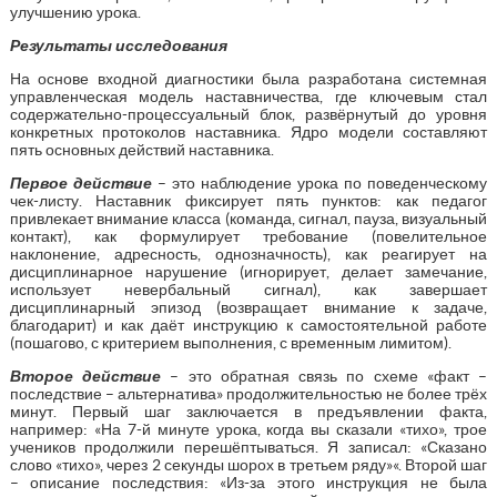
улучшению урока.
Результаты исследования
На основе входной диагностики была разработана системная
управленческая модель наставничества, где ключевым стал
содержательно-процессуальный блок, развёрнутый до уровня
конкретных протоколов наставника. Ядро модели составляют
пять основных действий наставника.
Первое действие
– это наблюдение урока по поведенческому
чек-листу. Наставник фиксирует пять пунктов: как педагог
привлекает внимание класса (команда, сигнал, пауза, визуальный
контакт), как формулирует требование (повелительное
наклонение, адресность, однозначность), как реагирует на
дисциплинарное нарушение (игнорирует, делает замечание,
использует невербальный сигнал), как завершает
дисциплинарный эпизод (возвращает внимание к задаче,
благодарит) и как даёт инструкцию к самостоятельной работе
(пошагово, с критерием выполнения, с временным лимитом).
Второе действие
– это обратная связь по схеме «факт –
последствие – альтернатива» продолжительностью не более трёх
минут. Первый шаг заключается в предъявлении факта,
например: «На 7-й минуте урока, когда вы сказали «тихо», трое
учеников продолжили перешёптываться. Я записал: «Сказано
слово «тихо», через 2 секунды шорох в третьем ряду»«. Второй шаг
– описание последствия: «Из-за этого инструкция не была