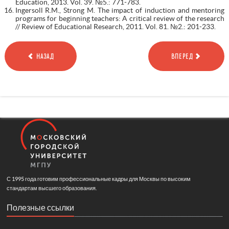
Education, 2013. Vol. 39. №5.: 771-783.
Ingersoll R.M., Strong M. The impact of induction and mentoring
programs for beginning teachers: A critical review of the research
// Review of Educational Research, 2011. Vol. 81. №2.: 201-233.
НАЗАД
ВПЕРЕД
С 1995 года готовим профессиональные кадры для Москвы по высоким
стандартам высшего образования.
Полезные ссылки