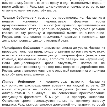
альтернативу (не пять советов сразу, а один выполнимый вариант
иного действия). Результат фиксируется в чек-листе встречи, где
отмечено наличие всех трёх шагов.
Третье действие
– совместное проектирование. Наставник и
педагог письменно переписывают фрагмент урока
продолжительностью 3-5 минут (как правило, дисциплинарный
этап) пошагово: каждая реплика педагога, ожидаемая реакция
класса на эту реплику и временной лимит на выполнение.
Результатом становится письменный фрагмент конспекта, где
детально прописан дисциплинарный этап.
Четвёртое действие
– анализ конспекта до урока. Наставник
проверяет конспект предстоящего занятия по тому же чек-листу:
есть ли в нём прописанная дисциплинарная фаза (конкретные
команды, временные рамки, алгоритм реакции на нарушение).
Если дисциплинарная фаза отсутствует, наставник не
подписывает конспект до тех пор, пока педагог не доработает его.
Результатом является конспект с отметкой наставника о наличии
всех обязательных элементов.
Пятое действие
– хронометраж встречи. Наставник
контролирует распределение времени на каждой встрече: 20
минут отводится на разбор наблюдения (только факты и
альтернативы), 5-7 минут – на совместное проектирование
следующего фрагмента, 5 минут – на проверку конспекта.
Остальное время используется только по прямому запросу
педагога. Результатом является временной лист встречи, который