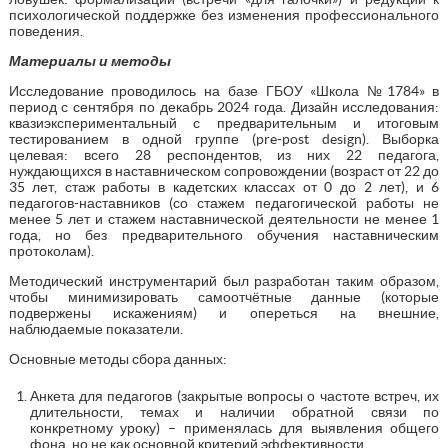
психологической поддержке без изменения профессионального
поведения.
Материалы и методы
Исследование проводилось на базе ГБОУ «Школа №1784» в
период с сентября по декабрь 2024 года. Дизайн исследования:
квазиэкспериментальный с предварительным и итоговым
тестированием в одной группе (pre-post design). Выборка
целевая: всего 28 респондентов, из них 22 педагога,
нуждающихся в наставническом сопровождении (возраст от 22 до
35 лет, стаж работы в кадетских классах от 0 до 2 лет), и 6
педагогов-наставников (со стажем педагогической работы не
менее 5 лет и стажем наставнической деятельности не менее 1
года, но без предварительного обучения наставническим
протоколам).
Методический инструментарий был разработан таким образом,
чтобы минимизировать самоотчётные данные (которые
подвержены искажениям) и опереться на внешние,
наблюдаемые показатели.
Основные методы сбора данных:
Анкета для педагогов (закрытые вопросы о частоте встреч, их
длительности, темах и наличии обратной связи по
конкретному уроку) – применялась для выявления общего
фона, но не как основной критерий эффективности.