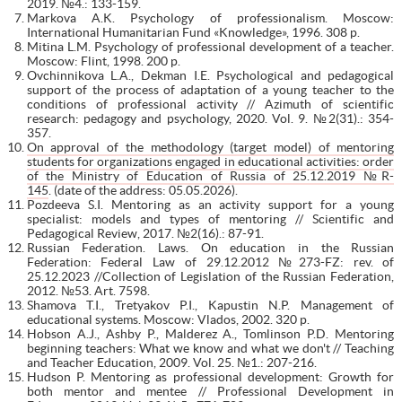
2019. №4.: 133-159.
Markova A.K. Psychology of professionalism. Moscow:
International Humanitarian Fund «Knowledge», 1996. 308 p.
Mitina L.M. Psychology of professional development of a teacher.
Moscow: Flint, 1998. 200 p.
Ovchinnikova L.A., Dekman I.E. Psychological and pedagogical
support of the process of adaptation of a young teacher to the
conditions of professional activity // Azimuth of scientific
research: pedagogy and psychology, 2020. Vol. 9. №2(31).: 354-
357.
On approval of the methodology (target model) of mentoring
students for organizations engaged in educational activities: order
of the Ministry of Education of Russia of 25.12.2019 №R-
145
. (date of the address: 05.05.2026).
Pozdeeva S.I. Mentoring as an activity support for a young
specialist: models and types of mentoring // Scientific and
Pedagogical Review, 2017. №2(16).: 87-91.
Russian Federation. Laws. On education in the Russian
Federation: Federal Law of 29.12.2012 №273-FZ: rev. of
25.12.2023 //Collection of Legislation of the Russian Federation,
2012. №53. Art. 7598.
Shamova T.I., Tretyakov P.I., Kapustin N.P. Management of
educational systems. Moscow: Vlados, 2002. 320 p.
Hobson A.J., Ashby P., Malderez A., Tomlinson P.D. Mentoring
beginning teachers: What we know and what we don't // Teaching
and Teacher Education, 2009. Vol. 25. №1.: 207-216.
Hudson P. Mentoring as professional development: Growth for
both mentor and mentee // Professional Development in