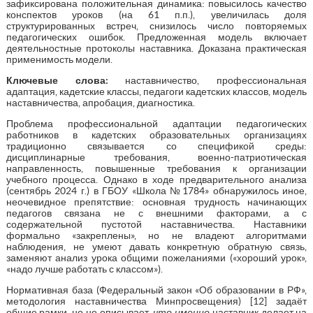
зафиксирована положительная динамика: повысилось качество
конспектов уроков (на 61 п.п.), увеличилась доля
структурированных встреч, снизилось число повторяемых
педагогических ошибок. Предложенная модель включает
деятельностные протоколы наставника. Доказана практическая
применимость модели.
Ключевые слова:
наставничество, профессиональная
адаптация, кадетские классы, педагоги кадетских классов, модель
наставничества, апробация, диагностика.
Проблема профессиональной адаптации педагогических
работников в кадетских образовательных организациях
традиционно связывается со спецификой среды:
дисциплинарные требования, военно-патриотическая
направленность, повышенные требования к организации
учебного процесса. Однако в ходе предварительного анализа
(сентябрь 2024 г.) в ГБОУ «Школа №1784» обнаружилось иное,
неочевидное препятствие: основная трудность начинающих
педагогов связана не с внешними факторами, а с
содержательной пустотой наставничества. Наставники
формально «закреплены», но не владеют алгоритмами
наблюдения, не умеют давать конкретную обратную связь,
заменяют анализ урока общими пожеланиями («хороший урок»,
«надо лучше работать с классом»).
Нормативная база (Федеральный закон «Об образовании в РФ»,
методология наставничества Минпросвещения) [12] задаёт
общие рамки, но не описывает,
что именно
наставник делает на