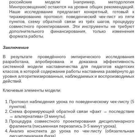
российские модели (например, методология
Минпросвещения) остаются на уровне общих рекомендаций.
Наше исследование предлагает конкретный, готовый к
тиражированию протокол: поведенческий чек-лист из пяти
пунктов, схему обратной связи из трёх шагов, процедуру
совместного проектирования. Эти инструменты не требуют
дополнительного финансирования, только изменения
формата работы.
Заключение
В результате проведённого эмпирического исследования
разработана, апробирована и доказана эффективность
системной модели наставничества для педагогов кадетских
классов, в которой содержание работы наставника развёрнуто до
уровня алгоритмизированных, наблюдаемых и воспроизводимых
действий.
Ключевые элементы модели:
Протокол наблюдения урока по поведенческому чек-листу (5
пунктов).
Схема формирующей обратной связи «факт → последствие
→ альтернатива» (3 минуты).
Процедура совместного проектирования дисциплинарного
фрагмента (письменная перезапись 3-5 минут урока).
Анализ конспекта до урока по чек-листу (обязательная
дисциплинарная фаза).