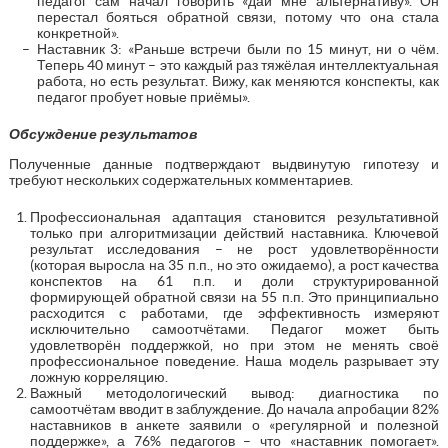
педагог сам начал говорить «дай мне альтернативу». Он
перестал бояться обратной связи, потому что она стала
конкретной».
Наставник 3: «Раньше встречи были по 15 минут, ни о чём.
Теперь 40 минут – это каждый раз тяжёлая интеллектуальная
работа, но есть результат. Вижу, как меняются конспекты, как
педагог пробует новые приёмы».
Обсуждение результатов
Полученные данные подтверждают выдвинутую гипотезу и
требуют нескольких содержательных комментариев.
Профессиональная адаптация становится результативной
только при алгоритмизации действий наставника. Ключевой
результат исследования – не рост удовлетворённости
(которая выросла на 35 п.п., но это ожидаемо), а рост качества
конспектов на 61 п.п. и доли структурированной
формирующей обратной связи на 55 п.п. Это принципиально
расходится с работами, где эффективность измеряют
исключительно самоотчётами. Педагог может быть
удовлетворён поддержкой, но при этом не менять своё
профессиональное поведение. Наша модель разрывает эту
ложную корреляцию.
Важный методологический вывод: диагностика по
самоотчётам вводит в заблуждение. До начала апробации 82%
наставников в анкете заявили о «регулярной и полезной
поддержке», а 76% педагогов – что «наставник помогает».