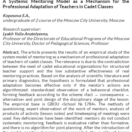
A Systemic Mentoring Model as a Mechanism for the
Professional Adaptation of Teachers in Cadet Classes
Koposova S.A.,
undergraduate of 2 course of the Moscow City University, Moscow
Research supervisor:
Lyakh Yulia Anatolyevna,
Professor of the Directorate of Educational Programs of the Moscow
City University, Doctor of Pedagogical Sciences, Professor
Abstract.
The article presents the results of an empirical study of the
system model of mentoring as a mechanism of professional adaptation
of teachers of cadet classes. The relevance is due to the contradiction
between the need of cadet educational organizations for structured
teacher support and the low substantive effectiveness of real
mentoring practices. Based on the analysis of scientific literature and
primary diagnostics, the hypothesis is formulated that professional
adaptation becomes effective only if the mentor's actions are
algorithmized: standardized observation of a behavioral checklist,
forming feedback according to the scheme «fact → consequence →
alternative» and joint design of the disciplinary stage of the lesson.
The empirical base is GBOU «School №1784». The methods of
questioning, expert observation of the work of mentors, analysis of
products of activity (lesson notes) and timekeeping of meetings were
used. Key deficiencies have been identified: mentors do not conduct
systematic monitoring, feedback is evaluative rather than formative,
and there is no algorithm for joint planning. After the introduction of