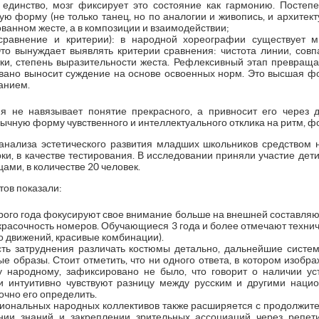
 единство, мозг фиксирует это состояние как гармонию. Постеп
 форму (не только танец, но по аналогии и живопись, и архитектуру
ованном жесте, а в композиции и взаимодействии;
сравнение и критерии): в народной хореографии существует м
Это вынуждает выявлять критерии сравнения: чистота линии, сов
тки, степень выразительности жеста. Рефлексивный этап превраща
овано выносит суждение на основе освоенных норм. Это высшая фо
нанием.
я не навязывает понятие прекрасного, а привносит его через 
вычную форму чувственного и интеллектуального отклика на ритм, ф
анализа эстетического развития младших школьников средством
и, в качестве тестирования. В исследовании приняли участие дет
ми, в количестве 20 человек.
тов показали:
рого года фокусируют свое внимание больше на внешней составляю
 красочность номеров. Обучающиеся 3 года и более отмечают техни
о движений, красивые комбинации).
сть затруднения различать костюмы детально, дальнейшие систе
е образы. Стоит отметить, что ни одного ответа, в котором изоб
 народному, зафиксировано не было, что говорит о наличии уст
ти интуитивно чувствуют разницу между русским и другими нац
точно его определить.
сиональных народных коллективов также расширяется с продолжите
ении знаний и закреплении зрительных ассоциаций через репет