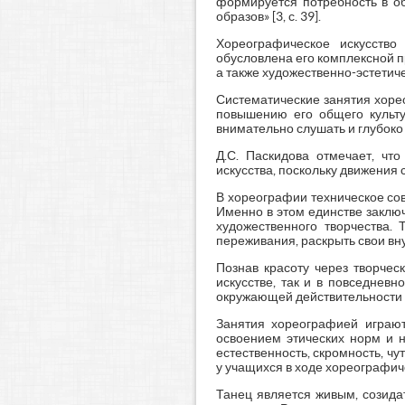
формируется потребность в о
образов» [3, с. 39].
Хореографическое искусство
обусловлена его комплексной п
а также художественно-эстетич
Систематические занятия хоре
повышению его общего культу
внимательно слушать и глубок
Д.С. Паскидова отмечает, чт
искусства, поскольку движения 
В хореографии техническое со
Именно в этом единстве заключ
художественного творчества.
переживания, раскрыть свои вн
Познав красоту через творчес
искусстве, так и в повседнев
окружающей действительности 
Занятия хореографией играют
освоением этических норм и 
естественность, скромность, ч
у учащихся в ходе хореографич
Танец является живым, созида