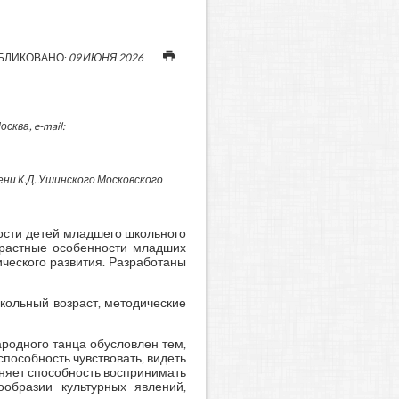
БЛИКОВАНО:
09 ИЮНЯ 2026
ква, e-mail:
и К.Д. Ушинского Московского
ности детей младшего школьного
озрастные особенности младших
ического развития. Разработаны
кольный возраст, методические
родного танца обусловлен тем,
способность чувствовать, видеть
дняет способность воспринимать
образии культурных явлений,