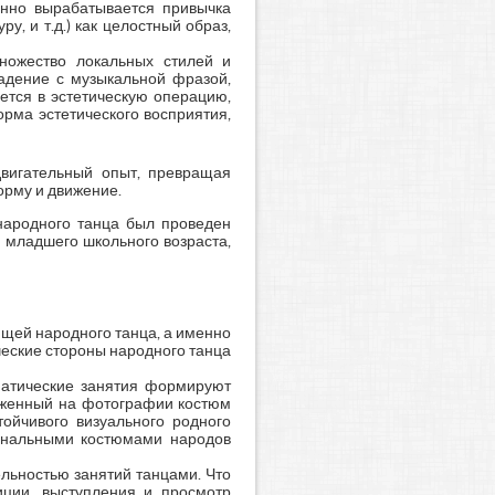
енно вырабатывается привычка
, и т.д.) как целостный образ,
ножество локальных стилей и
падение с музыкальной фразой,
ется в эстетическую операцию,
рма эстетического восприятия,
двигательный опыт, превращая
орму и движение.
 народного танца был проведен
и младшего школьного возраста,
щей народного танца, а именно
ческие стороны народного танца
матические занятия формируют
раженный на фотографии костюм
ойчивого визуального родного
иональными костюмами народов
льностью занятий танцами. Что
иции, выступления и просмотр