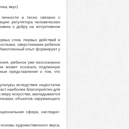
ка, вкус).
 личности и тесно связано с
кцию регулятора человеческих
овека к добру на интуитивном
ервых слов, первых действий и
рослыми, сверстниками ребенок
 Накопленный опыт формирует у
чения, ребенок уже неосознанно
 не может осознать подлинную
нные представления о том, что
ультуры вследствие недостатка
раст наиболее благоприятен для
 миру искусства, закладывается
изнаках объектов окружающего
моциональная сфера, наглядно-
основы художественного вкуса,