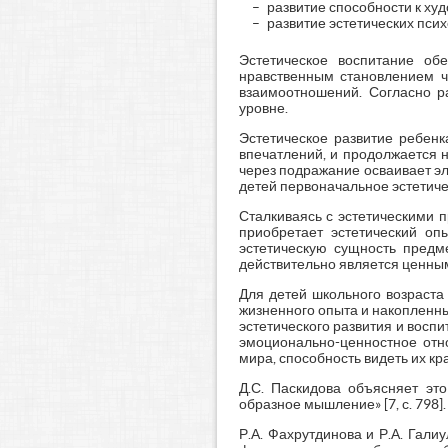
развитие способности к ху
развитие эстетических психо
Эстетическое воспитание об
нравственным становлением ч
взаимоотношений. Согласно р
уровне.
Эстетическое развитие ребенк
впечатлений, и продолжается 
через подражание осваивает э
детей первоначальное эстетич
Сталкиваясь с эстетическими п
приобретает эстетический оп
эстетическую сущность предме
действительно является ценны
Для детей школьного возраста
жизненного опыта и накопленны
эстетического развития и восп
эмоционально-ценностное отн
мира, способность видеть их кр
Д.С. Паскидова объясняет это
образное мышление» [7, с. 798].
Р.А. Фахрутдинова и Р.А. Гал