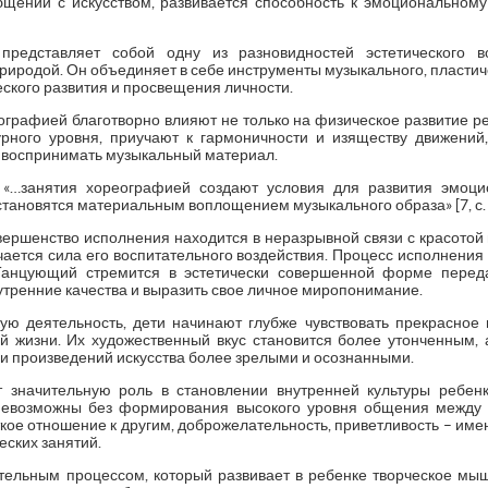
бщении с искусством, развивается способность к эмоциональном
 представляет собой одну из разновидностей эстетического в
риродой. Он объединяет в себе инструменты музыкального, пластичес
еского развития и просвещения личности.
ографией благотворно влияют не только на физическое развитие ре
рного уровня, приучают к гармоничности и изяществу движений
о воспринимать музыкальный материал.
о «…занятия хореографией создают условия для развития эмоци
становятся материальным воплощением музыкального образа» [7, с. 
вершенство исполнения находится в неразрывной связи с красотой 
ается сила его воспитательного воздействия. Процесс исполнения
 Танцующий стремится в эстетически совершенной форме перед
утренние качества и выразить свое личное миропонимание.
кую деятельность, дети начинают глубже чувствовать прекрасное в
ной жизни. Их художественный вкус становится более утонченным, 
и произведений искусства более зрелыми и осознанными.
 значительную роль в становлении внутренней культуры ребен
невозможны без формирования высокого уровня общения между д
уткое отношение к другим, доброжелательность, приветливость – име
еских занятий.
тельным процессом, который развивает в ребенке творческое мы