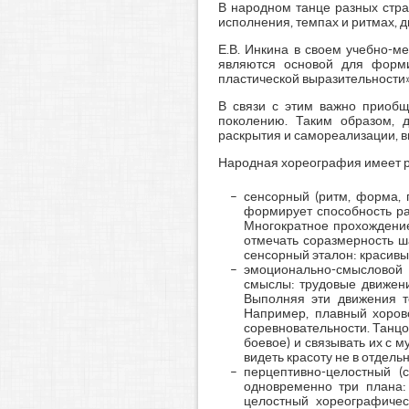
В народном танце разных стра
исполнения, темпах и ритмах, д
Е.В. Инкина в своем учебно-м
являются основой для формир
пластической выразительности» [5
В связи с этим важно приобщ
поколению. Таким образом, д
раскрытия и самореализации, в
Народная хореография имеет ря
сенсорный (ритм, форма, 
формирует способность ра
Многократное прохождение
отмечать соразмерность ш
сенсорный эталон: красив
эмоционально-смысловой 
смыслы: трудовые движени
Выполняя эти движения т
Например, плавный хоров
соревновательности. Танцо
боевое) и связывать их с 
видеть красоту не в отдель
перцептивно-целостный (
одновременно три плана:
целостный хореографичес