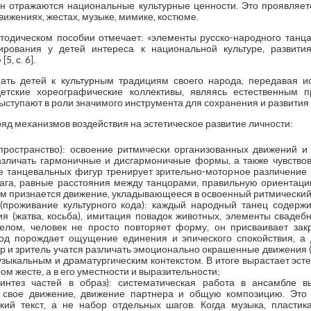
н отражаются национальные культурные ценности. Это проявляет
вижениях, жестах, музыке, мимике, костюме.
етодическом пособии отмечает: «элементы русско-народного танц
ования у детей интереса к национальной культуре, развития
, с. 6].
ать детей к культурным традициям своего народа, передавая 
етские хореографические коллективы, являясь естественным п
ыступают в роли значимого инструмента для сохранения и развития
д механизмов воздействия на эстетическое развитие личности:
пространство): освоение ритмически организованных движений и
зличать гармоничные и дисгармоничные формы, а также чувствов
 танцевальных фигур тренирует зрительно-моторное различение 
ага, равные расстояния между танцорами, правильную ориентаци
ым признается движение, укладывающееся в освоенный ритмический
(проживание культурного кода): каждый народный танец содерж
я (жатва, косьба), имитация повадок животных, элементы свадеб
елом, человек не просто повторяет форму, он присваивает зак
од порождает ощущение единения и эпического спокойствия, а 
р и зритель учатся различать эмоционально окрашенные движения (
музыкальным и драматургическим контекстом. В итоге вырастает эсте
ном жесте, а в его уместности и выразительности;
синтез частей в образ): систематическая работа в ансамбле 
 свое движение, движение партнера и общую композицию. Это 
кий текст, а не набор отдельных шагов. Когда музыка, пластик