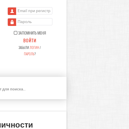
Email при регистрации
Пароль
ЗАПОМНИТЬ МЕНЯ
ВОЙТИ
ЗАБЫЛИ
ЛОГИН
/
ПАРОЛЬ
?
П
О
И
С
К
личности