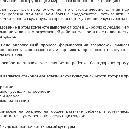
тавление об окружающем мире, вечных ценностях и традициях.
ания выдвигаем предположение, что систематические занятия н
сти ребенка, при этом, чем больше продолжительность занятий,
жественного вкуса, чувства прекрасного и уважения к культурным 
разование в этом контексте выполняют более широкую функцию, че
онимание человеком окружающей действительности в ее целостности
енциала.
о целенаправленный процесс формирования творческой личнос
переживать, анализировать и оценивать прекрасное в искусстве
ля культуры.
о особое наставническое влияние на ребенка, благодаря которому
я является становление эстетической культура личности, которая пр
приятие;
ие чувства и потребности;
а и идеала;
самореализации.
спитание направлено на общее развитие ребенка в эстетическ
остигается путем решения следующих задач:
 художественно-эстетической культуры;