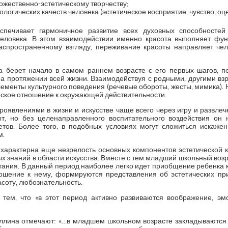
дожественно-эстетическому творчеству;
логических качеств человека (эстетическое восприятие, чувство, оцен
еспечивает гармоничное развитие всех духовных способностей
еловека. В этом взаимодействии именно красота выполняет фун
аспространенному взгляду, переживание красоты направляет чел
а берет начало в самом раннем возрасте с его первых шагов, п
на протяжении всей жизни. Взаимодействуя с родными, другими вз
лементы культурного поведения (речевые обороты, жесты, мимика).
еское отношение к окружающей действительности.
роявлениями в жизни и искусстве чаще всего через игру и развле
ыт, но без целенаправленного воспитательного воздействия он
тов. Более того, в подобных условиях могут сложиться искаже
м.
 характерна еще незрелость основных компонентов эстетической к
х знаний в области искусства. Вместе с тем младший школьный воз
итания. В данный период наиболее легко идет приобщение ребенка к
ошение к нему, формируются представления об эстетических пр
асоту, любознательность.
 тем, что «в этот период активно развиваются воображение, э
иуллина отмечают: «…в младшем школьном возрасте закладываются 