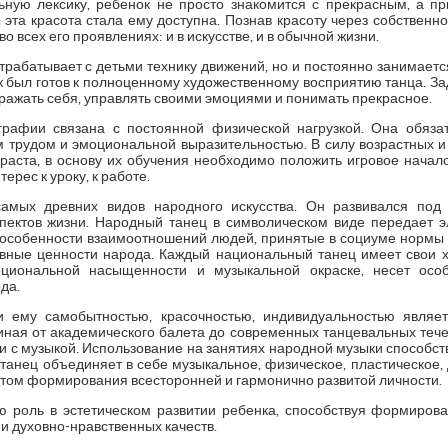
льную лексику, ребенок не просто знакомится с прекрасным, а п
 эта красота стала ему доступна. Познав красоту через собственно
о всех его проявлениях: и в искусстве, и в обычной жизни.
трабатывает с детьми технику движений, но и постоянно занимаетс
 был готов к полноценному художественному восприятию танца. За
ражать себя, управлять своими эмоциями и понимать прекрасное.
рафии связана с постоянной физической нагрузкой. Она обяза
м трудом и эмоциональной выразительностью. В силу возрастных 
раста, в основу их обучения необходимо положить игровое начало
ерес к уроку, к работе.
мых древних видов народного искусства. Он развивался под 
спектов жизни. Народный танец в символическом виде передает 
, особенности взаимоотношений людей, принятые в социуме нормы и
вные ценности народа. Каждый национальный танец имеет свои х
оциональной насыщенности и музыкальной окраске, несет осо
да.
 ему самобытностью, красочностью, индивидуальностью являе
иная от академического балета до современных танцевальных течен
ти с музыкой. Использование на занятиях народной музыки способст
танец объединяет в себе музыкальное, физическое, пластическое,
том формирования всесторонней и гармонично развитой личности.
 роль в эстетическом развитии ребенка, способствуя формирова
 и духовно-нравственных качеств.