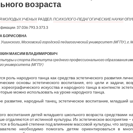
ьного возраста
ИЯ МОЛОДЫХ УЧЕНЫХ
РАЗДЕЛ:
ПСИХОЛОГО-ПЕДАГОГИЧЕСКИЕ НАУКИ
ОПУ
ификации:
37.036:793.3:373.3
НА БОРИСОВНА
 Ушинского, Московский городской педагогический университет (МГПУ), г. Мос
ЖКИН МАКСИМ ВЛАДИМИРОВИЧ
льтуры и спорта Института среднего профессионального образования имен
ого университета (МГПУ)
ся роль народного танца как средства эстетического развития лич
ические основы эстетического воспитания, его цели и задачи, в
 хореографического искусства и народного танца в контексте эстет
торые можно использовать на уроке народного танца.
е развитие, народный танец, эстетическое воспитание, младший ш
кого воспитания детей младшего школьного возраста средствами на
е отдаляются от истинной культуры. Их эстетическое восприятие – 
тся в большей степени под влиянием массовой культуры, что затру
давателю необходимо помогать детям ориентироваться в много