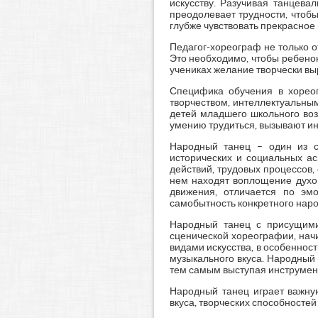
искусству. Разучивая танцева
преодолевает трудности, чтобы
глубже чувствовать прекрасное в
Педагог-хореограф не только о
Это необходимо, чтобы ребенок
учениках желание творчески вы
Специфика обучения в хореог
творчеством, интеллектуальны
детей младшего школьного воз
умению трудиться, вызывают инт
Народный танец – один из са
исторических и социальных а
действий, трудовых процессов
нем находят воплощение духо
движения, отличается по эм
самобытность конкретного наро
Народный танец с присущими
сценической хореографии, нач
видами искусства, в особеннос
музыкального вкуса. Народный 
тем самым выступая инструмен
Народный танец играет важную
вкуса, творческих способностей