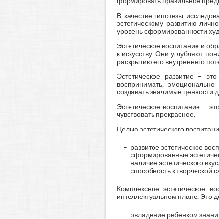
формировать правильное предс
В качестве гипотезы исследов
эстетическому развитию лично
уровень сформированности худо
Эстетическое воспитание и об
к искусству. Они углубляют п
раскрытию его внутреннего пот
Эстетическое развитие – эт
воспринимать, эмоционально 
создавать значимые ценности д
Эстетическое воспитание – эт
чувствовать прекрасное.
Целью эстетического воспитани
развитое эстетическое вос
сформированные эстетическ
наличие эстетического вкус
способность к творческой 
Комплексное эстетическое во
интеллектуальном плане. Это д
овладение ребенком знаний