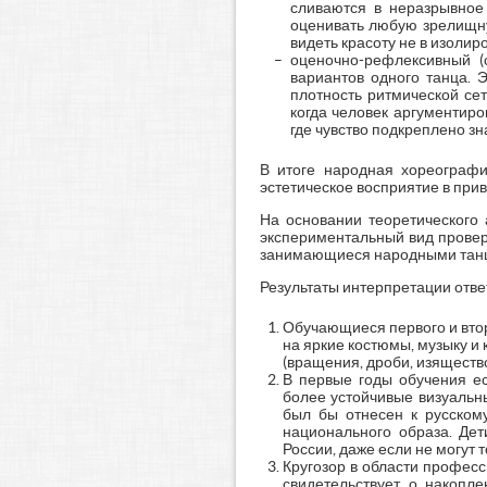
сливаются в неразрывное
оценивать любую зрелищную
видеть красоту не в изолир
оценочно-рефлексивный (
вариантов одного танца. 
плотность ритмической се
когда человек аргументир
где чувство подкреплено з
В итоге народная хореографи
эстетическое восприятие в при
На основании теоретического 
экспериментальный вид проверк
занимающиеся народными танца
Результаты интерпретации отве
Обучающиеся первого и вто
на яркие костюмы, музыку и
(вращения, дроби, изяществ
В первые годы обучения е
более устойчивые визуальны
был бы отнесен к русскому
национального образа. Де
России, даже если не могут 
Кругозор в области профес
свидетельствует о накопл