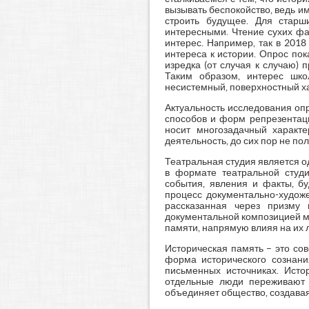
вызывать беспокойство, ведь 
строить будущее. Для старш
интересными. Чтение сухих фа
интерес. Нaпример, так в 201
интереса к истории. Опрос пок
изредка (от случая к случаю)
Таким образом, интерес шко
несистемный, поверхностный х
Актуальность исследования оп
способов и форм репрезентаци
носит многозадачный характе
деятельность, до сих пор не по
Театральная студия является о
в формате театральной студ
события, явления и факты, б
процесс документально-художе
рассказанная через призму 
документальной композицией м
памяти, напрямую влияя на их 
Историческая память – это со
форма исторического сознани
письменных источниках. Исто
отдельные люди переживают 
объединяет общество, создава