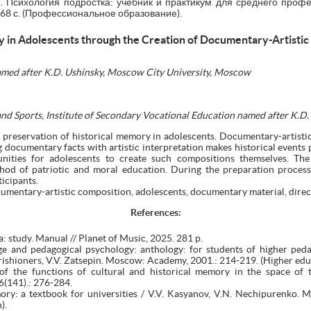
. Психология подростка: учебник и практикум для среднего профе
268 с. (Профессиональное образование).
 in Adolescents through the Creation of Documentary-Artistic
amed
after
K
.
D
.
Ushinsky
,
Moscow
City
University
,
Moscow
and Sports, Institute of Secondary Vocational Education named after K.D
 preservation of historical memory in adolescents. Documentary-artistic
g documentary facts with artistic interpretation makes historical events 
unities for adolescents to create such compositions themselves. Th
hod of patriotic and moral education. During the preparation process,
ticipants.
umentary-artistic composition, adolescents, documentary material, direc
References:
 study. Manual // Planet of Music, 2025. 281 p.
ge and pedagogical psychology: anthology: for students of higher pedag
rishioners, V.V. Zatsepin. Moscow: Academy, 2001.: 214-219. (Higher edu
 of the functions of cultural and historical memory in the space of t
6(141).: 276-284.
ory: a textbook for universities / V.V. Kasyanov, V.N. Nechipurenko. 
).