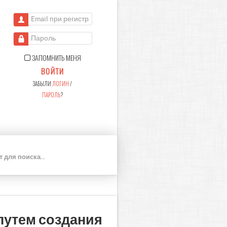
Email при регистрации
Пароль
ЗАПОМНИТЬ МЕНЯ
ВОЙТИ
ЗАБЫЛИ
ЛОГИН
/
ПАРОЛЬ
?
П
О
И
С
К
путем создания