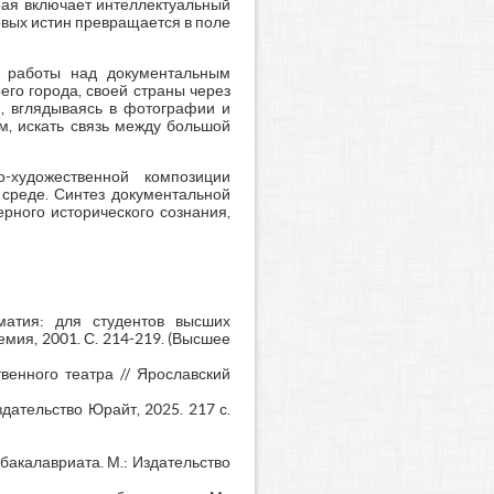
орая включает интеллектуальный
овых истин превращается в поле
е работы над документальным
его города, своей страны через
я, вглядываясь в фотографии и
м, искать связь между большой
о-художественной композиции
 среде. Синтез документальной
рного исторического сознания,
оматия: для студентов высших
емия, 2001. С. 214-219. (Высшее
венного театра // Ярославский
здательство Юрайт, 2025. 217 с.
бакалавриата. М.: Издательство