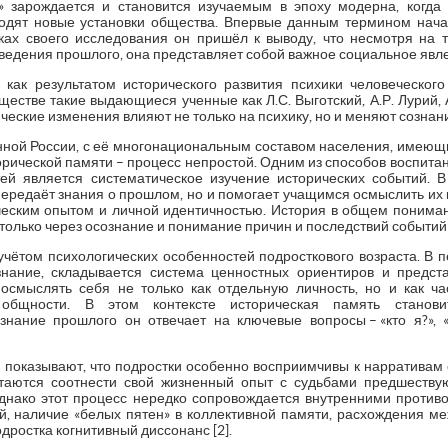
» зарождается и становится изучаемым в эпоху модерна, когда
одят новые установки общества. Впервые данным термином нача
ах своего исследования он пришёл к выводу, что несмотря на т
ведения прошлого, она представляет собой важное социальное явл
ак результатом исторического развития психики человеческог
ществе такие выдающиеся ученные как Л.С. Выготский, А.Р. Лурий, 
ческие изменения влияют не только на психику, но и меняют сознан
ной России, с её многонациональным составом населения, имеющ
рической памяти – процесс непростой. Одним из способов воспита
ей является систематическое изучение исторических событий. В
передаёт знания о прошлом, но и помогает учащимся осмыслить их 
ческим опытом и личной идентичностью. История в общем пониман
только через осознание и понимание причин и последствий событий
учётом психологических особенностей подросткового возраста. В 
нание, складывается система ценностных ориентиров и предст
осмыслять себя не только как отдельную личность, но и как ч
 общности. В этом контексте историческая память станов
нание прошлого он отвечает на ключевые вопросы – «кто я?», «
 показывают, что подростки особенно восприимчивы к нарративам 
таются соотнести свой жизненный опыт с судьбами предшеству
днако этот процесс нередко сопровождается внутренними против
ий, наличие «белых пятен» в коллективной памяти, расхождения
дростка когнитивный диссонанс [2].