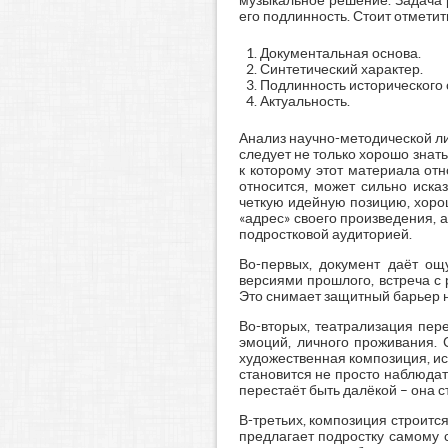
музыкальное решение. Задача р
его подлинность. Стоит отмети
Документальная основа.
Синтетический характер.
Подлинность исторического 
Актуальность.
Анализ научно-методической ли
следует не только хорошо знать
к которому этот материала отн
относится, может сильно иска
четкую идейную позицию, хорош
«адрес» своего произведения, 
подростковой аудиторией.
Во-первых, документ даёт ощ
версиями прошлого, встреча с 
Это снимает защитный барьер н
Во-вторых, театрализация пер
эмоций, личного проживания. 
художественная композиция, исп
становится не просто наблюдат
перестаёт быть далёкой – она с
В-третьих, композиция строится
предлагает подростку самому 