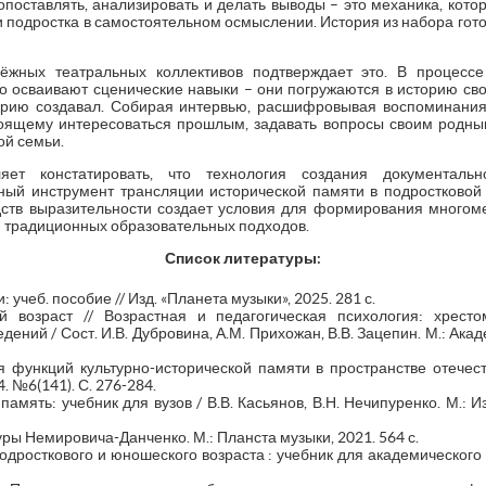
опоставлять, анализировать и делать выводы – это механика, кот
и подростка в самостоятельном осмыслении. История из набора гот
ёжных театральных коллективов подтверждает это. В процесс
о осваивают сценические навыки – они погружаются в историю сво
торию создавал. Собирая интервью, расшифровывая воспоминани
оящему интересоваться прошлым, задавать вопросы своим родны
ой семьи.
ет констатировать, что технология создания документальн
ый инструмент трансляции исторической памяти в подростковой
ств выразительности создает условия для формирования многоме
 традиционных образовательных подходов.
Список литературы:
 учеб. пособие // Изд. «Планета музыки», 2025. 281 с.
й возраст // Возрастная и педагогическая психология: хрест
дений / Сост. И.В. Дубровина, А.М. Прихожан, В.В. Зацепин. М.: Акад
я функций культурно-исторической памяти в пространстве отечест
. №6(141). С. 276-284.
память: учебник для вузов / В.В. Касьянов, В.Н. Нечипуренко. М.: И
ры Немировича-Данченко. М.: Планста музыки, 2021. 564 с.
одросткового и юношеского возраста : учебник для академического 