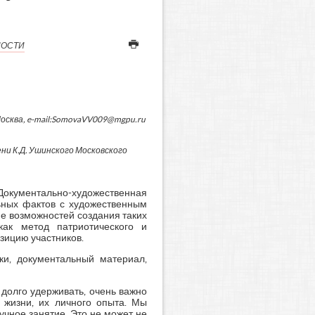
НОСТИ
Москва, e-mail:SomovaVV009@mgpu.ru
и К.Д. Ушинского Московского
кументально-художественная
ьных фактов с художественным
е возможностей создания таких
как метод патриотического и
озицию участников.
ки, документальный материал,
долго удерживать, очень важно
х жизни, их личного опыта. Мы
кучное занятие. Это не может не