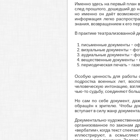
Именно здесь на первый план в
след прошлого, дошедший до на
но именно он даёт возможност
информация легко распростра
знания, возвращением к его пе
В практике театрализованной д
письменные документы – офи
визуальные документы – фо
аудиальные документы – фон
вещественные документы – п
периодическая печать – газ
Особую ценность для работы с
подростка военных лет, вос
человеческую интонацию, взгля
чью-то судьбу, соединяют боль
Но сам по себе документ, даж
обращён к зрителю. Чтобы док
вступает в силу жанр документ
Документально-художественн
организованное по законам др
«вербатим», когда текст спекта
иллюстрируют, а осмысляют 