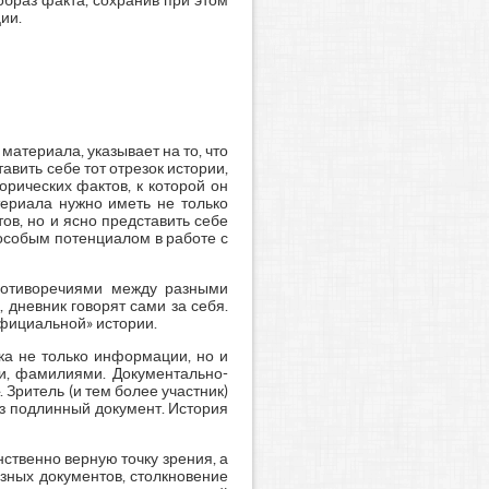
образ факта, сохранив при этом
ии.
атериала, указывает на то, что
авить себе тот отрезок истории,
орических фактов, к которой он
териала нужно иметь не только
ов, но и ясно представить себе
 особым потенциалом в работе с
противоречиями между разными
 дневник говорят сами за себя.
официальной» истории.
ка не только информации, но и
ми, фамилиями. Документально-
 Зритель (и тем более участник)
ез подлинный документ. История
нственно верную точку зрения, а
зных документов, столкновение