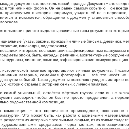
ыходит документ как носитель живой, правды. Документ – это свиде
с в той или иной форме. Он не равен самому событию – он всегда
ь прикоснуться к истории напрямую, увидеть её не в пересказе, а
няется и искажается, обращение к документу становится способ
рвооснове.
еятельности принято выделять различные типы документов, которые 
циальные (указы, законы, приказы) и личные (письма, дневники, ме
тографии, кинокадры, видеоархивы;
озаписи, интервью, воспоминания, зафиксированные на звуковых н
редметы эпохи, быта, награды, реликвии, архитектурные сооружени
еты, журналы, листовки, заметки, зафиксировавшие «живую» реакцию
 исторической памятью представляют личные документы. Письмо
поминания ветерана, семейная фотография – всё это несёт не
д изнутри событий. Такие документы позволяют увидеть историю не 
шую историю страны с историей семьи, с личной памятью.
е самый уникальный, остаётся мёртвым грузом, если он не вкл
умент заговорил, чтобы он был не просто предъявлен, а переж
ально-художественной композиции.
ая композиция – это сценическое произведение, основанное 
аматургии. Это может быть, как работа с архивными материалами
кля рождается из интервью с реальными людьми, из их живых свидете
художественными средствами: через монтаж, композиционное