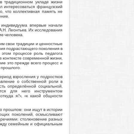
 в традиционном укладе жизни
л интересоваться французский
о, что коллективная память не
ение.
о индивидуума впервые начали
А.Н. Леонтьев. Их исследования
ие человека.
им свои традиции и ценностные
ния подрастающего поколения в
 этом процессе роль педагога
в контексте современной жизни,
ие это прежде всего процесс и
 прошлого.
период взросления у подростков
авление о собственной роли в
асть определённой социальной,
ится для него инструментом
откуда я?», «к какой общности
о прошлом: они ищут в истории
ющих поколений, осмысливают
оречиями: столкновение разных
 между семейным и официальным