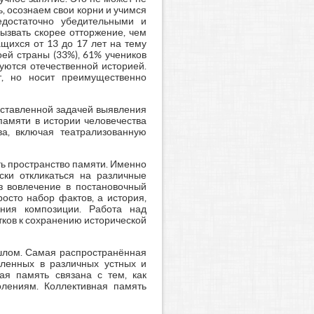
 осознаем свои корни и учимся
едостаточно убедительными и
ызвать скорее отторжение, чем
щихся от 13 до 17 лет на тему
оей страны (33%), 61% учеников
уются отечественной историей.
т, но носит преимущественно
оставленной задачей выявления
памяти в истории человечества
ва, включая театрализованную
ть пространство памяти. Именно
ки откликаться на различные
з вовлечение в постановочный
осто набор фактов, а история,
ания композиции. Работа над
ков к сохранению исторической
ошлом. Самая распространённая
вленных в различных устных и
ая память связана с тем, как
лениям. Коллективная память