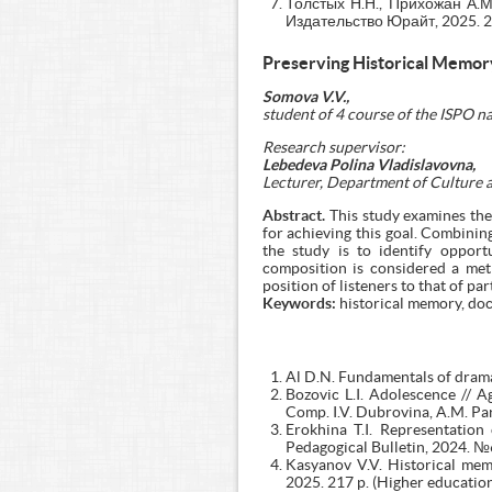
Толстых Н.Н., Прихожан А.М
Издательство Юрайт, 2025. 
Preserving Historical Memory
Somova V.V.,
student
of 4 course
of
the
ISPO
n
Research supervisor:
Lebedeva Polina Vladislavovna,
Lecturer, Department of Culture 
Abstract.
This study examines the
for achieving this goal. Combinin
the study is to identify opport
composition is considered a met
position of listeners to that of par
Keywords:
historical memory, doc
Al D.N. Fundamentals of drama:
Bozovic L.I. Adolescence // A
Comp. I.V. Dubrovina, A.M. Pa
Erokhina T.I. Representation
Pedagogical Bulletin, 2024. №
Kasyanov V.V. Historical mem
2025. 217 p. (Higher education