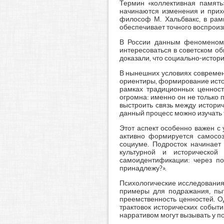
Термин «коллективная память
начинаются изменения и прих
философ М. Хальбвакс, в рамк
обеспечивает точного воспроиз
В России данным феноменом к
интересоваться в советском об
доказали, что социально-истори
В нынешних условиях современ
ориентиры, формирование исто
рамках традиционных ценност
огромна: именно он не только 
выстроить связь между истори
данный процесс можно изучать 
Этот аспект особенно важен с 
активно формируется самосоз
социуме. Подросток начинает 
культурной и исторической
самоидентификации: через поз
принадлежу?».
Психологические исследования
примеры для подражания, пы
преемственность ценностей. О
трактовок исторических событ
нарративом могут вызывать у по