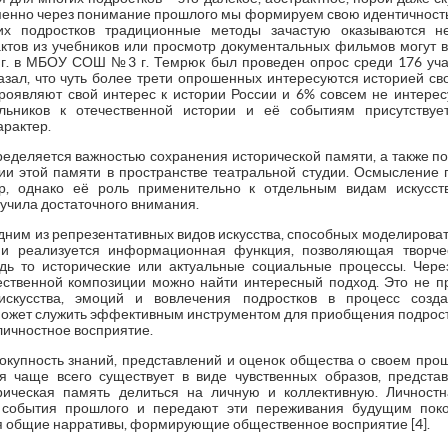
именно через понимание прошлого мы формируем свою идентичность,
их подростков традиционные методы зачастую оказываются н
ктов из учебников или просмотр документальных фильмов могут в
8 г. в МБОУ СОШ №3 г. Темрюк был проведен опрос среди 176 уча
азал, что чуть более трети опрошенных интересуются историей св
 проявляют свой интерес к истории России и 6% совсем не интерес
льников к отечественной истории и её событиям присутствуе
арактер.
ределяется важностью сохранения исторической памяти, а также п
и этой памяти в пространстве театральной студии. Осмысление 
р, однако её роль применительно к отдельным видам искусст
лучила достаточного внимания.
дним из репрезентативных видов искусства, способных моделирова
ии реализуется информационная функция, позволяющая творчес
удь то исторические или актуальные социальные процессы. Чере
ственной композиции можно найти интересный подход. Это не пр
искусства, эмоций и вовлечения подростков в процесс созд
ожет служить эффективным инструментом для приобщения подрост
личностное восприятие.
вокупность знаний, представлений и оценок общества о своем пр
я чаще всего существует в виде чувственных образов, предста
рическая память делиться на личную и коллективную. Личностн
события прошлого и передают эти переживания будущим поко
я общие нарративы, формирующие общественное восприятие [4].