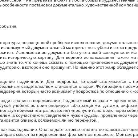
ежиссёра – не предъявить факт в лоб, а создать художественный 
ть особенности постановки документально-художественной композиц
события.
тературы, посвященной проблеме использования документального м
 используемый документальный материал, но глубоко и четко предст
осится. Использование документа без учета всей совокупности ист
зить историческую картину. Для верного использования такого ма
о знать то, что хочешь сказать с помощью привлекаемых документ
аудиторию, в которой оно прозвучит. Но именно этот жанр обладает
ущение подлинности. Для подростка, который сталкивается с 
реальным свидетельством становится опорой. Фотография, письмо,
едоверия, который часто возникает у подростков по отношению к «
еводит знание в переживание. Подростковый возраст – время поис
Сухой учебник истории оперирует абстракциями: датами, цифра
ользуя приёмы театра, позволяет «пропустить историю через себя».
елем, а соучастником, свидетелем чужой судьбы, проявленной чер
тановится близкой, осязаемой, лично пережитой.
 как исследование. Она не даёт готовых ответов, не навязывает еди
собрать смысл из предложенных фрагментов прошлого. Монтаж ра