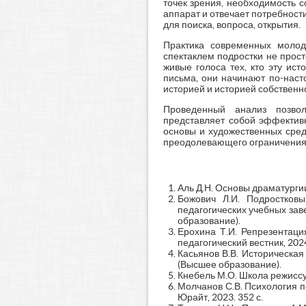
точек зрения, необходимость с
аппарат и отвечает потребност
для поиска, вопроса, открытия.
Практика современных молод
спектаклем подростки не прост
живые голоса тех, кто эту ис
письма, они начинают по-наст
историей и историей собственн
Проведенный анализ позволя
представляет собой эффективн
основы и художественных сред
преодолевающего ограничения
Аль Д.Н. Основы драматургии:
Божович Л.И. Подростковы
педагогических учебных заве
образование).
Ерохина Т.И. Репрезентаци
педагогический вестник, 2024
Касьянов В.В. Историческая 
(Высшее образование).
Кнебель М.О. Школа режиссу
Молчанов С.В. Психология п
Юрайт, 2023. 352 с.