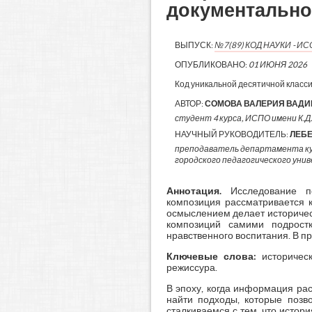
документально
ВЫПУСК:
№7(89) КОД НАУКИ - 
ОПУБЛИКОВАНО:
01 ИЮНЯ 2026
Код уникальной десятичной класс
АВТОР:
СОМОВА ВАЛЕРИЯ ВАД
студент 4 курса, ИСПО имени К.Д
НАУЧНЫЙ РУКОВОДИТЕЛЬ:
ЛЕБ
преподаватель департамента кул
городского педагогического уни
Аннотация
.
Исследование п
композиция рассматривается 
осмыслением делает историчес
композиций самими подростк
нравственного воспитания. В п
Ключевые слова:
историчес
режиссура.
В эпоху, когда информация ра
найти подходы, которые позво
сталкиваемся с тем, что истори