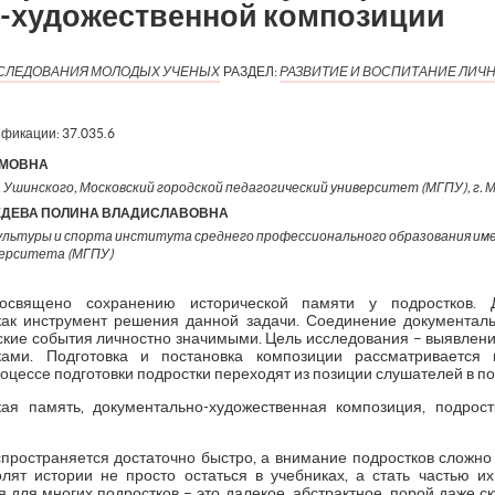
-художественной композиции
ИССЛЕДОВАНИЯ МОЛОДЫХ УЧЕНЫХ
РАЗДЕЛ:
РАЗВИТИЕ И ВОСПИТАНИЕ ЛИЧ
ификации:
37.035.6
ИМОВНА
. Ушинского, Московский городской педагогический университет (МГПУ), г. 
ЕДЕВА ПОЛИНА ВЛАДИСЛАВОВНА
ьтуры и спорта института среднего профессионального образования имен
верситета (МГПУ)
освящено сохранению исторической памяти у подростков. До
как инструмент решения данной задачи. Соединение документал
кие события личностно значимыми. Цель исследования – выявлени
ами. Подготовка и постановка композиции рассматривается 
роцессе подготовки подростки переходят из позиции слушателей в п
кая память, документально-художественная композиция, подрост
спространяется достаточно быстро, а внимание подростков сложно 
лят истории не просто остаться в учебниках, а стать частью и
я для многих подростков – это далекое, абстрактное, порой даже с