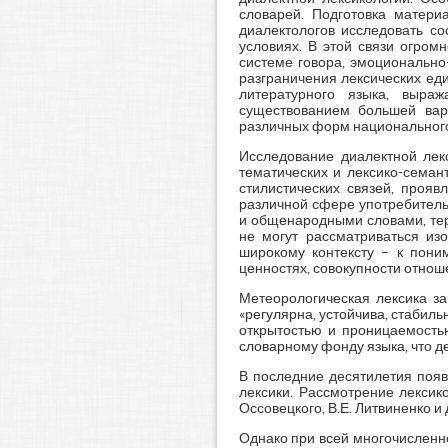
словарей. Подготовка матери
диалектологов исследовать со
условиях. В этой связи огром
системе говора, эмоционально
разграничения лексических ед
литературного языка, выра
существованием большей вар
различных форм национального я
Исследование диалектной лекс
тематических и лексико-семан
стилистических связей, проя
различной сфере употребитель
и общенародными словами, тер
не могут рассматриваться из
широкому контексту – к пони
ценностях, совокупности отноше
Метеорологическая лексика за
«регулярна, устойчива, стабиль
открытостью и проницаемостью
словарному фонду языка, что д
В последние десятилетия появ
лексики. Рассмотрение лексико
Оссовецкого, В.Е. Литвиненко и 
Однако при всей многочисленн