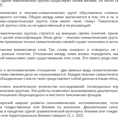
х одной тематической группы существуют более мелкие, но тесно с
].
атических и лексико-семантических групп обусловлена сложн
арного состава. Общее между ними заключается в том, что и те, 
сико-семантическая группа слов имеет свою «тему». Тематичес
ой группы слов, но не единственный и не решающий.
матических группах строятся на внешних связях понятий, прич
от целей классификации. Иное дело – лексико-семантические груп
им примером тесных семантических связей служат синонимы и анто
ческие взаимосвязи слов. Так, слова
«
сказать» и
«
говорить» не
но разные понятия. Отношения между ними можно определить ка
орой немыслимо само существование этих слов. Это своего рода ле
е и антонимические отношения – два важных вида семантических 
этими связями дело не ограничивается. Каждая лексико-семантическа
бъединение слов по теме представляет собой данное в языке объе
оплено значительное количество исследований, посвященных из
ическим группам. Эти работы позволяют анализировать диалектную л
отношения общенародного и местного лексических фондов.
наречий широко развиты синонимические, антонимические, пол
а тождественные или близкие по значению. Диалектными сино
а в пределах одной грамматической категории, близкие или тожде
или территориально близких говорах» [1, с. 102].