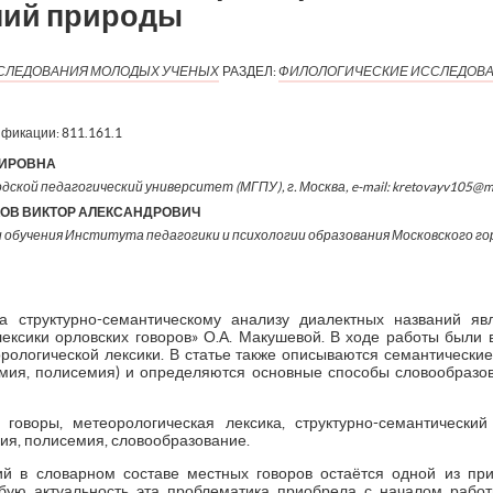
ний природы
ИССЛЕДОВАНИЯ МОЛОДЫХ УЧЕНЫХ
РАЗДЕЛ:
ФИЛОЛОГИЧЕСКИЕ ИССЛЕДОВ
ификации:
811.161.1
МИРОВНА
одской педагогический университет (МГПУ), г. Москва, e-mail: kretovayv105@m
ОВ ВИКТОР АЛЕКСАНДРОВИЧ
бучения Института педагогики и психологии образования Московского го
а структурно-семантическому анализу диалектных названий я
ексики орловских говоров» О.А. Макушевой. В ходе работы были
рологической лексики. В статье также описываются семантически
мия, полисемия) и определяются основные способы словообразо
 говоры, метеорологическая лексика, структурно-семантический
ия, полисемия, словообразование.
й в словарном составе местных говоров остаётся одной из пр
обую актуальность эта проблематика приобрела с началом рабо