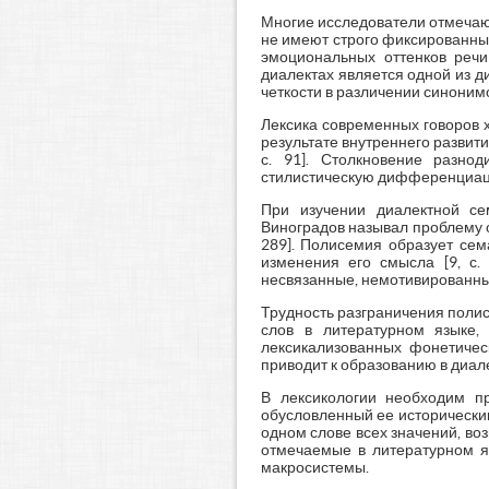
Многие исследователи отмечаю
не имеют строго фиксированны
эмоциональных оттенков речи
диалектах является одной из д
четкости в различении синонимов
Лексика современных говоров 
результате внутреннего развити
с. 91]. Столкновение разно
стилистическую дифференциацию
При изучении диалектной се
Виноградов называл проблему о
289]. Полисемия образует сем
изменения его смысла [9, с
несвязанные, немотивированны
Трудность разграничения поли
слов в литературном языке,
лексикализованных фонетическ
приводит к образованию в диале
В лексикологии необходим п
обусловленный ее исторически
одном слове всех значений, во
отмечаемые в литературном я
макросистемы.