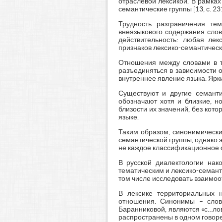
отраслевой лексикой. В рамка
семантические группы [13, с. 231
Трудность разграничения тем
внеязыкового содержания слов
действительность: любая лек
признаков лексико-семантическ
Отношения между словами в те
разъединяться в зависимости 
внутреннее явление языка. Ярк
Существуют и другие семанти
обозначают хотя и близкие, 
близости их значений, без кот
языке.
Таким образом, синонимически
семантической группы, однако 
не каждое классификационное о
В русской диалектологии нак
тематическим и лексико-семант
том числе исследовать взаимо
В лексике территориальных 
отношения. Синонимы – слов
Баранниковой, являются «с…лов
распространены в одном говоре 