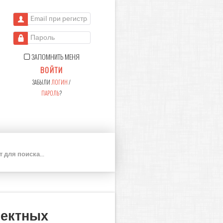
Email при регистрации
Пароль
ЗАПОМНИТЬ МЕНЯ
ВОЙТИ
ЗАБЫЛИ
ЛОГИН
/
ПАРОЛЬ
?
П
О
И
С
К
лектных