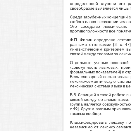
определенной ступени его р
своеобразие выявляется лишь пр
Среди зарубежных концепций за
любого слова в сознании чело
Это соседство лексических
противоположности все понятия
Ф.П. Филин определял лексико
разными оттенками» [3, c. 4
лингвистическим критерием в
связей между словами за лекси
Отдельные ученые основной 
«совокупность языковых, пре
формальных показателей) и отр
Весь словарный состав языка 
лексико-семантическую систем
лексическая система языка в це
В.В. Левицкий в своей работе 
связей между ее элементами. 
группа является совокупность
с 49]. Другим важным признако
таковых вообще.
Классифицировать лексику п
независимо от лексико-семанти