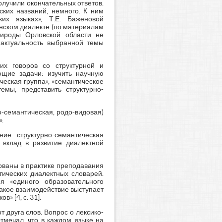
олучили окончательных ответов.
ких названий, немного. К ним
их языках», Т.Е. Баженовой
енском диалекте (по материалам
рироды Орловской области не
т актуальность выбранной темы
их говоров со структурной и
ющие задачи: изучить научную
ческая группа», «семантическое
емы, представить структурно-
о-семантическая, родо-видовая)
.
ие структурно-семантическая
 вклад в развитие диалектной
зованы в практике преподавания
тических диалектных словарей.
я «единого образовательного
такое взаимодействие выступает
 [4, с. 31].
 друга слов. Вопрос о лексико-
тмечал, что в каждом языке на