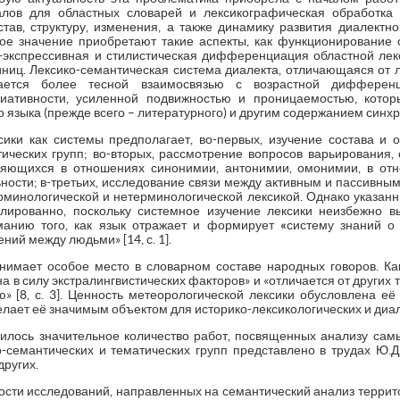
алов для областных словарей и лексикографическая обработка 
став, структуру, изменения, а также динамику развития диалектн
ное значение приобретают такие аспекты, как функционирование 
-экспрессивная и стилистическая дифференциация областной лек
иниц. Лексико-семантическая система диалекта, отличающаяся от 
жается более тесной взаимосвязью с возрастной дифференц
иативности, усиленной подвижностью и проницаемостью, котор
зыка (прежде всего – литературного) и другим содержанием синхронн
ики как системы предполагает, во-первых, изучение состава и
тических групп; во-вторых, рассмотрение вопросов варьирования, 
вляющихся в отношениях синонимии, антонимии, омонимии, в отн
ности; в-третьих, исследование связи между активным и пассивным
минологической и нетерминологической лексикой. Однако указанн
олированно, поскольку системное изучение лексики неизбежно в
манию того, как язык отражает и формирует
«
систему знаний о
ний между людьми» [14, с. 1].
нимает особое место в словарном составе народных говоров. Ка
на в силу экстралингвистических факторов» и «отличается от други
» [8, с. 3]. Ценность метеорологической лексики обусловлена е
елает её значимым объектом для историко-лексикологических и диа
илось значительное количество работ, посвященных анализу сам
-семантических и тематических групп представлено в трудах Ю.Д.
других.
ости исследований, направленных на семантический анализ террит