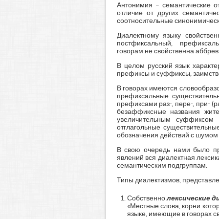
Антонимия – семантические о
отличие от других семантиче
соотносительные синонимические
Диалектному языку свойствен
постфиксальный, префиксаль
говорам не свойственна аббрев
В целом русский язык характе
префиксы и суффиксы, заимствов
В говорах имеются словообразо
префиксальные существительн
префиксами раз-, пере-, при- (р
безаффиксные названия жител
увеличительным суффиксом -
отглагольные существительные 
обозначения действий с шумом (
В свою очередь нами было пр
явлений вся диалектная лекси
семантическим подгруппам.
Типы диалектизмов, представл
Собственно
лексические 
«Местные слова, корни кото
языке, имеющие в говорах сво