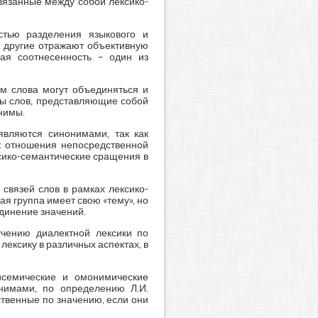
вязанные между собой лексико-
остью разделения языкового и
и другие отражают объективную
кая соотнесенность – один из
ем слова могут объединяться и
пы слов, представляющие собой
нимы.
 являются синонимами, так как
к отношения непосредственной
ксико-семантические сращения в
связей слов в рамках лексико-
я группа имеет свою «тему», но
динение значений.
учению диалектной лексики по
ексику в различных аспектах, в
исемические и омонимические
нимами, по определению Л.И.
ственные по значению, если они