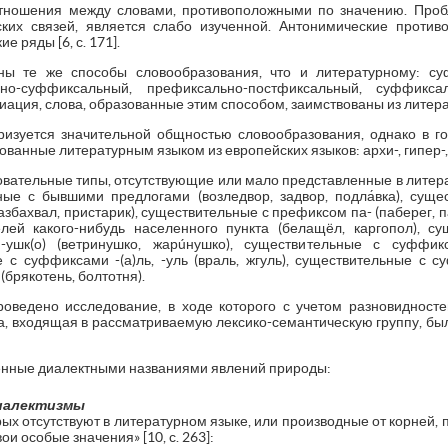
тношения между словами, противоположными по значению. Проб
ских связей, является слабо изученной. Антонимические против
 ряды [6, с. 171].
ны те же способы словообразования, что и литературному: с
но-суффиксальный, префиксально-постфиксальный, суффикса
иация, слова, образованные этим способом, заимствованы из литера
ризуется значительной общностью словообразования, однако в г
анные литературным языком из европейских языков: архи-, гипер-, инт
вательные типы, отсутствующие или мало представленные в литера
ые с бывшими предлогами (возледвор, задвор, подла́вка), суще
азбахвал, пристарик), существительные с префиксом па- (паберег, пауж
ей какого-нибудь населенного пункта (белащёл, каргопол), су
ушк(о) (ветринушко, жарúнушко), существительные с суффиксо
с суффиксами -(а)ль, -уль (враль, жгуль), существительные с су
брякотень, болтотня).
оведено исследование, в ходе которого с учетом разновидносте
ка, входящая в рассматриваемую лексико-семантическую группу, бы
енные диалектными названиями явлений природы:
диалектизмы
рых отсутствуют в литературном языке, или производные от корней,
и особые значения» [10, с. 263]: