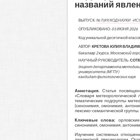
названий явле
ВЫПУСК:
№7(89) КОД НАУКИ - 
ОПУБЛИКОВАНО:
01 ИЮНЯ 2026
Код уникальной десятичной класс
АВТОР:
КРЕТОВА ЮЛИЯ ВЛАДИ
бакалавр 2 курса, Московский гор
НАУЧНЫЙ РУКОВОДИТЕЛЬ:
СОТК
доцент департамента методики о
университета (МГПУ)
кандидат филологических наук
Аннотация.
Статья посвящен
«Словаря метеорологической л
тематические подгруппы метео
(синонимия, омонимия, антони
лексико-семантической группы.
Ключевые слова:
орловские
синонимия, омонимия, антоним
Изучение системных отношени
диалектной лексикологии. Ос