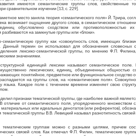
азвития имеются семантические группы слов, свойственные то
и сравнительном изучении [13, с. 229].
метное место заняла теория «семантического поля» Й. Трира, сог
века возникает ощущение другого слова, в семантическом отношени
 единиц обусловлено сходством или противоположностью их
 разбиваются на замкнутые группы или «блоки».
-семантическую группу как «совокупность слов, имеющих близк
7]. Данный термин он использовал для обозначения словесных 
ыделения лексико-семантической группы, по мнению Ф.П. Филина
ческими значениями.
структурной единицей лексики называют семантическое поле. 
имущественно лексических, единиц, объединенных общностью 
ажающих понятийное, предметное или функциональное сходство обо
распадается на группы слов, на «семантические поля». Совокупнос
у языка. Каждое поле с течением времени изменяет свою структу
лом.
выделил признаки тематической группы, где наиболее важной являет
В отличие от семантического поля, упорядоченного множеством с
ю материальных или идеальных денотатов (или референтов), обозна
м тематической группы В.В. Левицкий называл разнотипность связей
о тематическим группам можно с разными целями, причем сос
ческих связей слов. Как отмечал Ф.П. Филин, тематические групп