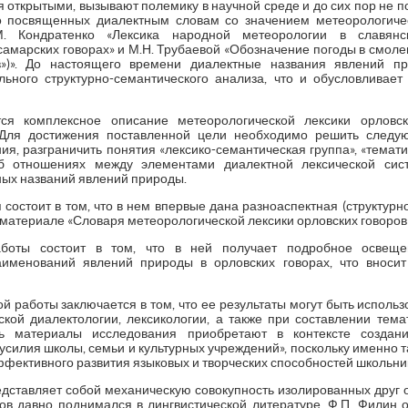
я открытыми, вызывают полемику в научной среде и до сих пор не п
но посвященных диалектным словам со значением метеорологичес
М. Кондратенко «Лексика народной метеорологии в славянск
самарских говорах» и М.Н. Трубаевой «Обозначение погоды в смол
в»)». До настоящего времени диалектные названия явлений п
ьного структурно-семантического анализа, что и обусловливае
ся комплексное описание метеорологической лексики орловск
 Для достижения поставленной цели необходимо решить следу
ия, разграничить понятия «лексико-семантическая группа», «темати
б отношениях между элементами диалектной лексической сист
ных названий явлений природы.
состоит в том, что в нем впервые дана разноаспектная (структурн
материале «Словаря метеорологической лексики орловских говоров»
аботы состоит в том, что в ней получает подробное освещен
аименований явлений природы в орловских говорах, что вносит
й работы заключается в том, что ее результаты могут быть исполь
сской диалектологии, лексикологии, а также при составлении тема
ь материалы исследования приобретают в контексте создани
силия школы, семьи и культурных учреждений», поскольку именно 
ективного развития языковых и творческих способностей школьников»
дставляет собой механическую совокупность изолированных друг от
ов давно поднимался в лингвистической литературе. Ф.П. Филин о