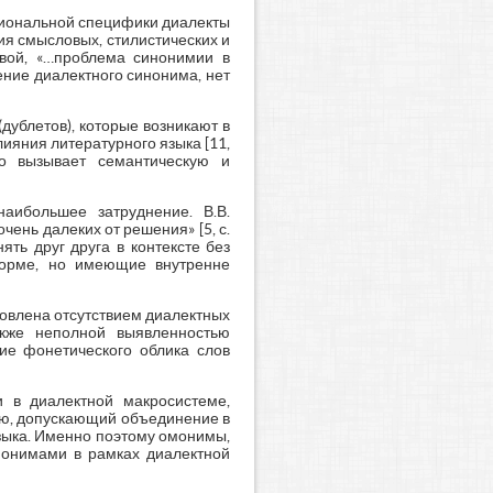
циональной специфики диалекты
я смысловых, стилистических и
овой, «…проблема синонимии в
ение диалектного синонима, нет
ублетов), которые возникают в
лияния литературного языка [11,
то вызывает семантическую и
аибольшее затруднение. В.В.
ень далеких от решения» [5, с.
ть друг друга в контексте без
форме, но имеющие внутренне
овлена отсутствием диалектных
акже неполной выявленностью
ние фонетического облика слов
 в диалектной макросистеме,
ию, допускающий объединение в
языка. Именно поэтому омонимы,
монимами в рамках диалектной