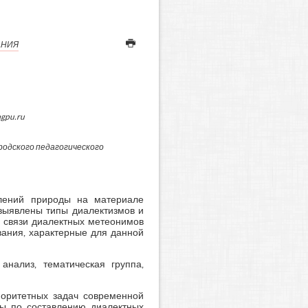
АНИЯ
gpu.ru
родского педагогического
влений природы на материале
 выявлены типы диалектизмов и
е связи диалектных метеонимов
вания, характерные для данной
 анализ, тематическая группа,
иоритетных задач современной
ты по составлению диалектных