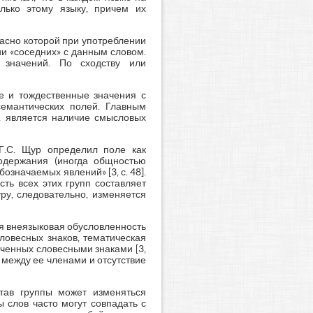
лько этому языку, причем их
ласно которой при употреблении
и «соседних» с данным словом.
 значений. По сходству или
ие и тождественные значения с
семантических полей. Главным
, является наличие смысловых
Г.С. Щур определил поле как
содержания (иногда общностью
значаемых явлений» [3, с. 48].
ть всех этих групп составляет
ру, следовательно, изменяется
ся внеязыковая обусловленность
ловесных знаков, тематическая
ченных словесными знаками [3,
 между ее членами и отсутствие
тав группы может изменяться
ы слов часто могут совпадать с