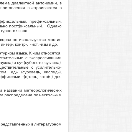
лема диалектной антонимии, в
опоставления выстраиваются в
уффиксальный, префиксальный,
льно-постфиксальный. Однако
турного языка.
оворах не используются многие
ер-, контр-; -ист, -изм и др.
турном языке. К ним относятся:
ствительные с экспрессивными
на) и су- (су́болото, сугли́на),
ществительные с усилительно-
м -едь (суроведь, киследь),
ффиксами -(о)тень, -отн(я) для
й названий метеорологических
ла распределена по нескольким
 представленных в литературном