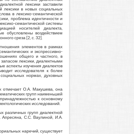
диалектной лексики заставили
ой лексики в новых социальных
слова в лексико-семантической
сики, проблема идентичности и
лексико-семантической системы
иацией носителей диалекта,
ые обусловлены воздействием
ого среза [2, с. 32].
 отношения элементов в рамках
семантических и экспрессивно-
ошениях общего и частного, в
 запасом лексики, диалектными
ые аспекты изучения диалектов
ыводит исследователя к более
 социальных нормах, духовных
к отмечает О.А. Макушева, она
х тематических групп наименьшей
ё принадлежностью к основному
лектологических исследований.
ых различных групп диалектной
 Апресяна, С.С. Ваулиной, И.А.
ориальных наречий, существует