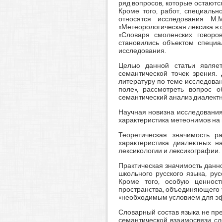
ряд вопросов, которые остаютс
Кроме того, работ, специаль
относятся исследования М.
«Метеорологическая лексика в 
«Словаря смоленских говоро
становились объектом специал
исследования.
Целью данной статьи являет
семантической точек зрения.
литературу по теме исследован
поле», рассмотреть вопрос о
семантический анализ диалект
Научная новизна исследования 
характеристика метеонимов на 
Теоретическая значимость р
характеристика диалектных н
лексикологии и лексикографии.
Практическая значимость данно
школьного русского языка, ру
Кроме того, особую ценност
пространства, объединяющего у
«необходимым условием для эфф
Словарный состав языка не пре
семантической взаимосвязи сл