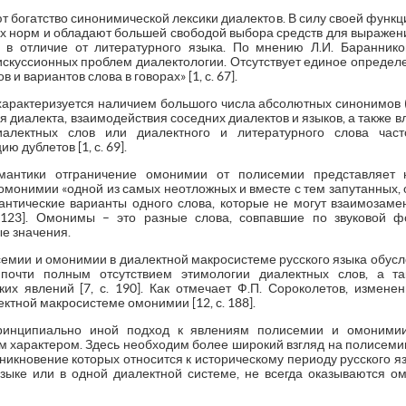
т богатство синонимической лексики диалектов. В силу своей функ
х норм и обладают большей свободой выбора средств для выражени
 в отличие от литературного языка. По мнению Л.И. Баранник
искуссионных проблем диалектологии. Отсутствует единое определ
 и вариантов слова в говорах» [1, с. 67].
характеризуется наличием большого числа абсолютных синонимов (д
я диалекта, взаимодействия соседних диалектов и языков, а также в
диалектных слов или диалектного и литературного слова час
 дублетов [1, с. 69].
мантики отграничение омонимии от полисемии представляет н
монимии «одной из самых неотложных и вместе с тем запутанных, оч
антические варианты одного слова, которые не могут взаимозаменя
. 123]. Омонимы – это разные слова, совпавшие по звуковой 
е значения.
семии и омонимии в диалектной макросистеме русского языка обусл
 почти полным отсутствием этимологии диалектных слов, а т
их явлений [7, с. 190]. Как отмечает Ф.П. Сороколетов, измене
ктной макросистеме омонимии [12, с. 188].
ринципиально иной подход к явлениям полисемии и омонимии
м характером. Здесь необходим более широкий взгляд на полисем
зникновение которых относится к историческому периоду русского 
зыке или в одной диалектной системе, не всегда оказываются о