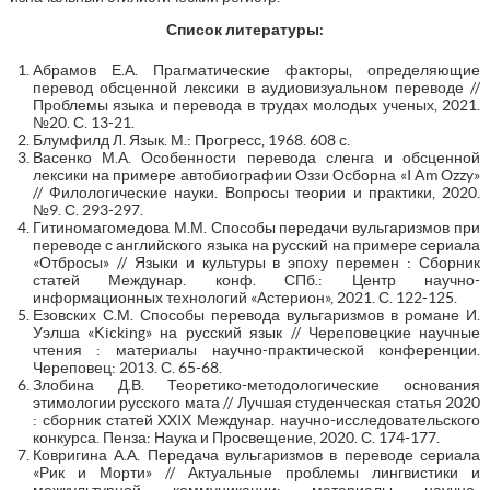
Список литературы:
Абрамов Е.А. Прагматические факторы, определяющие
перевод обсценной лексики в аудиовизуальном переводе //
Проблемы языка и перевода в трудах молодых ученых, 2021.
№20. С. 13-21.
Блумфилд Л. Язык. М.: Прогресс, 1968. 608 с.
Васенко М.А. Особенности перевода сленга и обсценной
лексики на примере автобиографии Оззи Осборна «I Am Ozzy»
// Филологические науки. Вопросы теории и практики, 2020.
№9. С. 293-297.
Гитиномагомедова М.М. Способы передачи вульгаризмов при
переводе с английского языка на русский на примере сериала
«Отбросы» // Языки и культуры в эпоху перемен : Сборник
статей Междунар. конф. СПб.: Центр научно-
информационных технологий «Астерион», 2021. С. 122-125.
Езовских С.М. Способы перевода вульгаризмов в романе И.
Уэлша «Kicking» на русский язык // Череповецкие научные
чтения : материалы научно-практической конференции.
Череповец: 2013. С. 65-68.
Злобина Д.В. Теоретико-методологические основания
этимологии русского мата // Лучшая студенческая статья 2020
: сборник статей XXIX Междунар. научно-исследовательского
конкурса. Пенза: Наука и Просвещение, 2020. С. 174-177.
Ковригина А.А. Передача вульгаризмов в переводе сериала
«Рик и Морти» // Актуальные проблемы лингвистики и
межкультурной коммуникации: материалы научно-