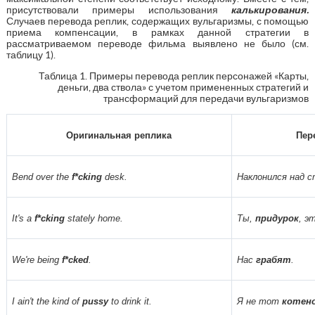
присутствовали примеры использования
калькирования.
Случаев перевода реплик, содержащих вульгаризмы, с помощью
приема компенсации, в рамках данной стратегии в
рассматриваемом переводе фильма выявлено не было (см.
таблицу 1).
Таблица 1. Примеры перевода реплик персонажей «Карты,
деньги, два ствола» с учетом примененных стратегий и
трансформаций для передачи вульгаризмов
Оригинальная реплика
Пер
Bend over the
f*cking
desk.
Наклонился над с
It's a
f*cking
stately home.
Ты,
придурок
, э
We're being
f*cked
.
Нас
грабят
.
I ain't the kind of
pussy
to drink it.
Я не тот
котен