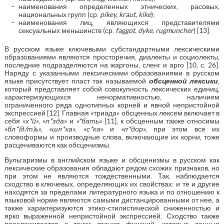
наименования определенных этнических, расовых,
национальных групп (ср.
pikey, kraut, kike
);
наименования лиц, являющихся представителями
сексуальных меньшинств (ср.
faggot, dyke, rugmuncher
) [13].
В русском языке ключевыми субстандартными лексическими
образованиями являются просторечия, диалекты и социолекты,
последние подразделяются на жаргоны, сленг и арго [10, с. 26].
Наряду с указанными лексическими образованиями в русском
языке присутствует пласт так называемой
обсценной лексики
,
который представляет собой совокупность лексических единиц,
характеризующихся ненормативностью, наличием
ограниченного ряда однотипных корней и явной непристойной
экспрессией [12]. Главная «триада» обсценных лексем включает в
себя «
х*й
», «
п*зда
» и
«*бать
» [11], к обсценным также относимы
«
бл*(д/т)ь
», «
шл*ха
», «
с*ка
» и «
п*дор
», при этом все их
словоформы и производные слова, включающие их корни, тоже
расцениваются как обсценизмы.
Вульгаризмы в английском языке и обсценизмы в русском как
лексические образования обладают рядом схожих признаков, но
при этом не являются тождественными. Так, наблюдается
сходство в ключевых, определяющих их свойствах: и те и другие
находятся за пределами литературного языка и по отношению к
языковой норме являются самыми дистанцированными от нее, а
также характеризуются этико-стилистической сниженностью и
ярко выраженной непристойной экспрессией. Сходство также
прослеживается с точки зрения функций, которые данные