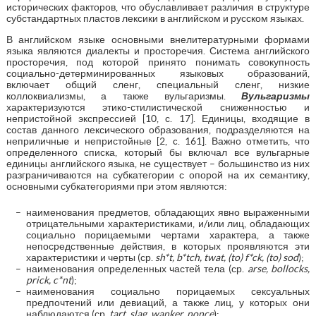
исторических факторов, что обуславливает различия в структуре
субстандартных пластов лексики в английском и русском языках.
В английском языке основными внелитературными формами
языка являются диалекты и просторечия. Система английского
просторечия, под которой принято понимать совокупность
социально-детерминированных языковых образований,
включает общий сленг, специальный сленг, низкие
коллоквиализмы, а также вульгаризмы.
Вульгаризмы
характеризуются этико-стилистической сниженностью и
непристойной экспрессией [10, с. 17]. Единицы, входящие в
состав данного лексического образования, подразделяются на
неприличные и непристойные [2, c. 161]. Важно отметить, что
определенного списка, который бы включал все вульгарные
единицы английского языка, не существует – большинство из них
разграничиваются на субкатегории с опорой на их семантику,
основными субкатегориями при этом являются:
наименования предметов, обладающих явно выраженными
отрицательными характеристиками, и/или лиц, обладающих
социально порицаемыми чертами характера, а также
непосредственные действия, в которых проявляются эти
характеристики и черты (ср.
sh*t, b*tch, twat, (to) f*ck, (to) sod
);
наименования определенных частей тела (ср.
arse, bollocks,
prick, c*nt
);
наименования социально порицаемых сексуальных
предпочтений или девиаций, а также лиц, у которых они
наблюдаются (ср.
tart, slag, wanker, nonce
);