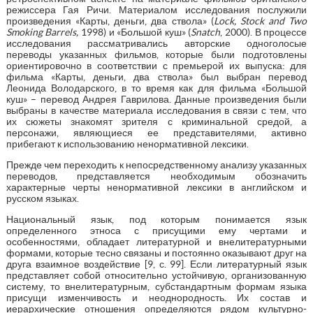
режиссера Гая Ричи. Материалом исследования послужили
произведения «Карты, деньги, два ствола» (
Lock, Stock
and
Two
Smoking
Barrels
,
1998) и «Большой куш» (
Snatch
, 2000). В процессе
исследования рассматривались авторские одноголосые
переводы указанных фильмов, которые были подготовлены
ориентировочно в соответствии с премьерой их выпуска: для
фильма «Карты, деньги, два ствола» был выбран перевод
Леонида Володарского, в то время как для фильма «Большой
куш» – перевод Андрея Гаврилова. Данные произведения были
выбраны в качестве материала исследования в связи с тем, что
их сюжеты знакомят зрителя с криминальной средой, а
персонажи, являющиеся ее представителями, активно
прибегают к использованию ненормативной лексики.
Прежде чем переходить к непосредственному анализу указанных
переводов, представляется необходимым обозначить
характерные черты ненормативной лексики в английском и
русском языках.
Национальный язык, под которым понимается язык
определенного этноса с присущими ему чертами и
особенностями, обладает литературной и внелитературными
формами, которые тесно связаны и постоянно оказывают друг на
друга взаимное воздействие [9, с. 99]. Если литературный язык
представляет собой относительно устойчивую, организованную
систему, то внелитературным, субстандартным формам языка
присущи изменчивость и неоднородность. Их состав и
иерархические отношения определяются рядом культурно-