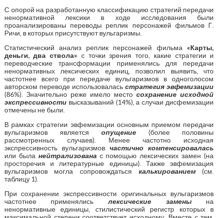
С опорой на разработанную классификацию стратегий передачи
ненормативной лексики в ходе исследования были
проанализированы переводы реплик персонажей фильмов Г.
Ричи, в которых присутствуют вульгаризмы.
Статистический анализ реплик персонажей фильма
«Карты,
деньги, два ствола»
с точки зрения того, какие стратегии и
переводческие трансформации применялись для передачи
ненормативных лексических единиц, позволил выявить, что
частотнее всего при передаче вульгаризмов в одноголосом
авторском переводе использовалась
стратегия эвфемизации
(86%). Значительно реже имело место
сохранение исходной
экспрессивности
высказываний (14%), а случаи дисфемизации
отмечены не были.
В рамках стратегии эвфемизации основным приемом передачи
вульгаризмов является
опущение
(более половины
рассмотренных случаев). Менее частотно исходная
экспрессивность вульгаризмов
частично
компенсировалась
или была
нейтрализована
с помощью лексических замен (на
просторечия и литературные единицы). Также эвфемизация
вульгаризмов могла сопровождаться
калькированием
(см.
таблицу 1).
При сохранении экспрессивности оригинальных вульгаризмов
частотнее применялись
лексические замены
на
ненормативные единицы, стилистический регистр которых в
максимальной степени соответствует исходному. Вместе с тем,