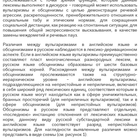
лексемы выполняют в дискурсе – говорящий может использовать
вульгаризмы и обсценизмы с целью демонстрации речевой
агрессии, раскрепощенности, пренебрежительного отношения к
социальным табу и этическим нормам, для сокращения
социальной дистанции, как реакцию на спонтанные ситуации, для
повышения общей экспрессивности высказывания, в качестве
замены междометий и речевых пауз.
Различия между вульгаризмами в английском языке и
обсценизмами в русском наблюдаются в лексико-деривационном
аспекте. Если в английском языке вульгаризмы преимущественно
составляют пласт многочисленных разнородных лексем, в
русском языке обсценизмы образованы от шести базовых
обсценных корней. Расхождения между вульгаризмами и
обсценизмами прослеживаются также на структурно-
иерархическом уровне – английские вульгаризмы,
подразделяющиеся на непристойные и неприличные, включают
в себя широкий ряд лексических единиц, соответствия которым в
русском языке могут находиться как в сфере уничижительных,
бранных просторечий (для неприличных вульгаризмов), так и в
сфере обсценизмов (для непристойных вульгаризмов).
Обсценизмы в русском языке представляют отдельную,
«последнюю» инстанцию отклонения от лексических языковых
норм, данному виду русской субстандартной лексики в
английском языке соответствует разряд непристойных
вульгаризмов. Для наглядности выявленные различия можно
представить в виде схемы (см. рисунок 1):