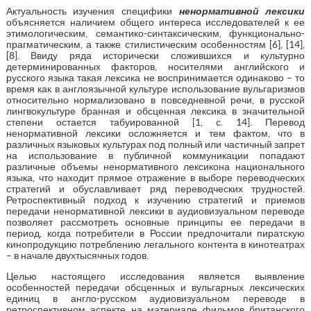
Актуальность изучения специфики
ненормативной лексики
объясняется наличием общего интереса исследователей к ее
этимологическим, семантико-синтаксическим, функционально-
прагматическим, а также стилистическим особенностям [6], [14],
[8]. Ввиду ряда исторически сложившихся и культурно
детерминированных факторов, носителями английского и
русского языка такая лексика не воспринимается одинаково – то
время как в англоязычной культуре использование вульгаризмов
относительно нормализовано в повседневной речи, в русской
лингвокультуре бранная и обсценная лексика в значительной
степени остается табуированной [1, с. 14]. Перевод
ненормативной лексики осложняется и тем фактом, что в
различных языковых культурах под полный или частичный запрет
на использование в публичной коммуникации попадают
различные объемы ненормативного лексикона национального
языка, что находит прямое отражение в выборе переводческих
стратегий и обуславливает ряд переводческих трудностей.
Ретроспективный подход к изучению стратегий и приемов
передачи ненормативной лексики в аудиовизуальном переводе
позволяет рассмотреть основные принципы ее передачи в
период, когда потребители в России предпочитали пиратскую
кинопродукцию потреблению легального контента в кинотеатрах
– в начале двухтысячных годов.
Целью настоящего исследования является выявление
особенностей передачи обсценных и вульгарных лексических
единиц в англо-русском аудиовизуальном переводе в
ретроспективном аспекте на материале фильмов британского