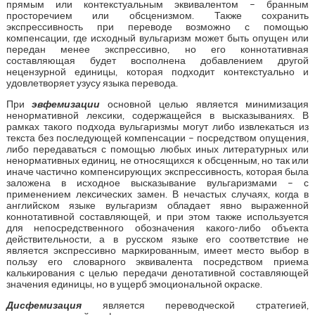
прямым или контекстуальным эквивалентом – бранным
просторечием или обсценизмом. Также сохранить
экспрессивность при переводе возможно с помощью
компенсации, где исходный вульгаризм может быть опущен или
передан менее экспрессивно, но его коннотативная
составляющая будет восполнена добавлением другой
нецензурной единицы, которая подходит контекстуально и
удовлетворяет узусу языка перевода.
При
эвфемизации
основной целью является минимизация
ненормативной лексики, содержащейся в высказываниях. В
рамках такого подхода вульгаризмы могут либо извлекаться из
текста без последующей компенсации – посредством опущения,
либо передаваться с помощью любых иных литературных или
ненормативных единиц, не относящихся к обсценным, но так или
иначе частично компенсирующих экспрессивность, которая была
заложена в исходное высказывание вульгаризмами – с
применением лексических замен. В нечастых случаях, когда в
английском языке вульгаризм обладает явно выраженной
коннотативной составляющей, и при этом также используется
для непосредственного обозначения какого-либо объекта
действительности, а в русском языке его соответствие не
является экспрессивно маркированным, имеет место выбор в
пользу его словарного эквивалента посредством приема
калькирования с целью передачи денотативной составляющей
значения единицы, но в ущерб эмоциональной окраске.
Дисфемизация
является переводческой стратегией,