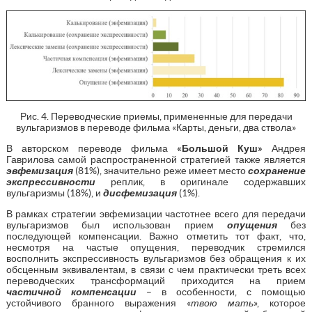
Рис. 4. Переводческие приемы, примененные для передачи
вульгаризмов в переводе фильма «Карты, деньги, два ствола»
В авторском переводе фильма
«Большой Куш»
Андрея
Гаврилова самой распространенной стратегией также является
эвфемизация
(81%), значительно реже имеет место
сохранение
экспрессивности
реплик, в оригинале содержавших
вульгаризмы (18%), и
дисфемизация
(1%).
В рамках стратегии эвфемизации частотнее всего для передачи
вульгаризмов был использован прием
опущения
без
последующей компенсации. Важно отметить тот факт, что,
несмотря на частые опущения, переводчик стремился
восполнить экспрессивность вульгаризмов без обращения к их
обсценным эквивалентам, в связи с чем практически треть всех
переводческих трансформаций приходится на прием
частичной компенсации
– в особенности, с помощью
устойчивого бранного выражения «
твою мать
», которое