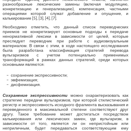
разнообразные лексические замены (включая модуляцию,
конкретизацию и генерализацию), компенсация, частными
операциями которой служат добавление и опущение, и
калькирование [5], [3], [4], [7].
Необходимо отметить, что данный список переводческих
приемов не конкретизирует основные подходы к передаче
ненормативной лексики в зависимости от целей, которые
преследует переводчик при работе с аудиовизуальным
материалом. В связи с этим, в ходе настоящего исследования
была разработана классификация стратегий перевода
вульгаризмов с учетом потенциально применимых
трансформаций в рамках данных стратегий, среди которых
основными являются:
сохранение экспрессивности;
эвфемизация;
дисфемизация.
Сохранение экспрессивности
можно охарактеризовать как
стратегию передачи вульгаризмов, при которой стилистический
регистр и экспрессивность исходного фрагмента высказывания и
переведенного в максимальной степени соответствуют друг
другу. Такое требование может достигаться посредством
калькирования или лексических замен, где вульгаризм, в
зависимости от того, является ли он непристойным или
неприличным, будет передаваться соответствующим ему