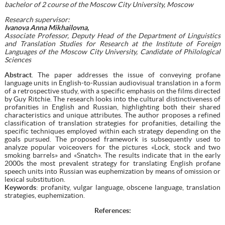
bachelor
of 2 course of the Moscow City University, Moscow
Research supervisor:
Ivanova Anna Mikhailovna,
Associate Professor, Deputy Head of the Department of Linguistics
and Translation Studies for Research at the Institute of Foreign
Languages of the Moscow City University, Candidate of Philological
Sciences
Abstract
. The paper addresses the issue of conveying profane
language units in English-to-Russian audiovisual translation in a form
of a retrospective study, with a specific emphasis on the films directed
by Guy Ritchie. The research looks into the cultural distinctiveness of
profanities in English and Russian, highlighting both their shared
characteristics and unique attributes. The author proposes a refined
classification of translation strategies for profanities, detailing the
specific techniques employed within each strategy depending on the
goals pursued. The proposed framework is subsequently used to
analyze popular voiceovers for the pictures «Lock, stock and two
smoking barrels» and «Snatch». The results indicate that in the early
2000s the most prevalent strategy for translating English profane
speech units into Russian was euphemization by means of omission or
lexical substitution.
Keywords
: profanity, vulgar language, obscene language, translation
strategies, euphemization.
References
: