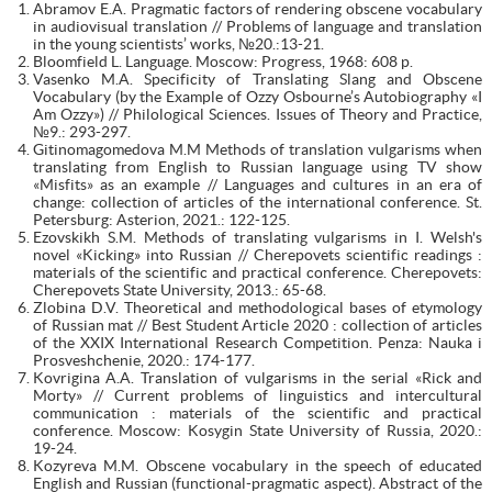
Abramov E.A. Pragmatic factors of rendering obscene vocabulary
in audiovisual translation // Problems of language and translation
in the young scientists’ works, №20.:13-21.
Bloomfield L. Language. Moscow: Progress, 1968: 608 p.
Vasenko M.A. Specificity of Translating Slang and Obscene
Vocabulary (by the Example of Ozzy Osbourne’s Autobiography «I
Am Ozzy») // Philological Sciences. Issues of Theory and Practice,
№9.: 293-297.
Gitinomagomedova M.M Methods of translation vulgarisms when
translating from English to Russian language using TV show
«Misfits» as an example // Languages and cultures in an era of
change: collection of articles of the international conference. St.
Petersburg: Asterion, 2021.: 122-125.
Ezovskikh S.M. Methods of translating vulgarisms in I. Welsh's
novel «Kicking» into Russian // Cherepovets scientific readings :
materials of the scientific and practical conference. Cherepovets:
Cherepovets State University, 2013.: 65-68.
Zlobina D.V. Theoretical and methodological bases of etymology
of Russian mat // Best Student Article 2020 : collection of articles
of the XXIX International Research Competition. Penza: Nauka i
Prosveshchenie, 2020.: 174-177.
Kovrigina A.A. Translation of vulgarisms in the serial «Rick and
Morty» // Current problems of linguistics and intercultural
communication : materials of the scientific and practical
conference. Moscow: Kosygin State University of Russia, 2020.:
19-24.
Kozyreva M.M. Obscene vocabulary in the speech of educated
English and Russian (functional-pragmatic aspect). Abstract of the