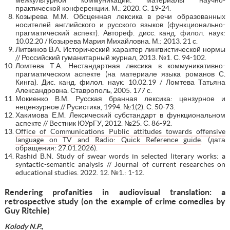
практической конференции. М.: 2020. С. 19-24.
Козырева М.М. Обсценная лексика в речи образованных
носителей английского и русского языков (функционально-
прагматический аспект). Автореф. дисс. канд. филол. наук:
10.02.20 / Козырева Мария Михайловна. М.: 2013. 21 с.
Литвинов В.А. Исторический характер лингвистической нормы
// Российский гуманитарный журнал, 2013. №1. С. 94-102.
Ломтева Т.А. Нестандартная лексика в коммуникативно-
прагматическом аспекте (на материале языка романов С.
Кинга). Дис. канд. филол. наук: 10.02.19 / Ломтева Татьяна
Александровна. Ставрополь, 2005. 177 с.
Мокиенко В.М. Русская бранная лексика: цензурное и
нецензурное // Русистика, 1994. №1(2). С. 50-73.
Хакимова Е.М. Лексический субстандарт в функциональном
аспекте // Вестник ЮУрГУ, 2012. №25. С. 86-92.
Office of Communications Public attitudes towards offensive
language on TV and Radio: Quick Reference guide
. (дата
обращения: 27.01.2026).
Rashid B.N. Study of swear words in selected literary works: a
syntactic-semantic analysis // Journal of current researches on
educational studies. 2022. 12. №1.: 1-12.
Rendering profanities in audiovisual translation: a
retrospective study (on the example of crime comedies by
G
uy Ritchie)
Kolody N
.
P
.,