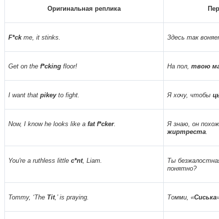
Оригинальная реплика
Пер
F*ck
me, it stinks.
Здесь так воняе
Get on the
f*cking
floor!
На пол,
твою м
I want that
pikey
to fight.
Я хочу, чтобы
ц
Now, I know he looks like a
fat f*cker
.
Я знаю, он похож
жиртреста
.
You're a ruthless little
c*nt
, Liam.
Ты безжалостн
понятно?
Tommy, ‘The
Tit
,’ is praying.
Томми, «
Сиська