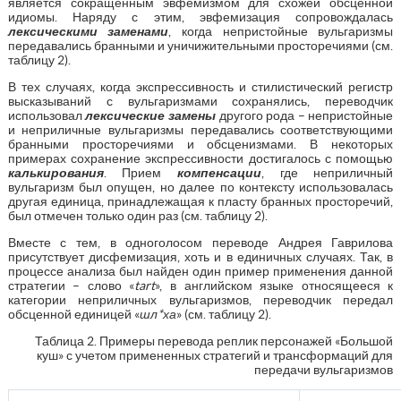
является сокращенным эвфемизмом для схожей обсценной
идиомы. Наряду с этим, эвфемизация сопровождалась
лексическими заменами
, когда непристойные вульгаризмы
передавались бранными и уничижительными просторечиями (см.
таблицу 2).
В тех случаях, когда экспрессивность и стилистический регистр
высказываний с вульгаризмами сохранялись, переводчик
использовал
лексические замены
другого рода – непристойные
и неприличные вульгаризмы передавались соответствующими
бранными просторечиями и обсценизмами. В некоторых
примерах сохранение экспрессивности достигалось с помощью
калькирования
. Прием
компенсации
, где неприличный
вульгаризм был опущен, но далее по контексту использовалась
другая единица, принадлежащая к пласту бранных просторечий,
был отмечен только один раз (см. таблицу 2).
Вместе с тем, в одноголосом переводе Андрея Гаврилова
присутствует дисфемизация, хоть и в единичных случаях. Так, в
процессе анализа был найден один пример применения данной
стратегии – слово «
tart
», в английском языке относящееся к
категории неприличных вульгаризмов, переводчик передал
обсценной единицей «
шл*ха
» (см. таблицу 2).
Таблица 2. Примеры перевода реплик персонажей «Большой
куш» с учетом примененных стратегий и трансформаций для
передачи вульгаризмов