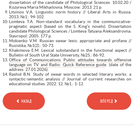
dissertation of the candidate of Philological Sciences: 10.02.20 /
Kozyreva Maria Mikhailovna. Moscow: 2013. 21 p.
Litvinov V.A. Linguistic norm history // Liberal Arts in Russia.
2013. №1.: 94-102.
Lomteva T.A. Non-standard vocabulary in the communicative-
pragmatic aspect (based on the S. King’s novels). Dissertation
candidate Philological Sciences / Lomteva Tatyana Aleksandrovna.
Stavropol: 2005. 177 p.
Mokienko V.M. Russian swear lexis: appropriate and profane //
Rusistika, №1(2).: 50-73.
Khakimova E.M. Lexical substandard in the functional aspect //
Bulletin of South Ural State University, №25.: 86-92.
Office of Communications Public attitudes towards offensive
language on TV and Radio: Quick Reference guide
. (date of the
address: 27.01.2026).
Rashid B.N. Study of swear words in selected literary works: a
syntactic-semantic analysis // Journal of current researches on
educational studies. 2022. 12. №1.: 1-12.
НАЗАД
ВПЕРЕД