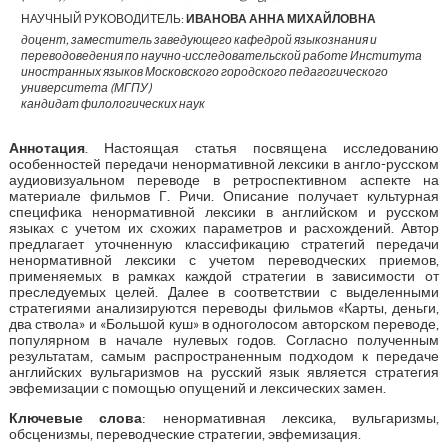
НАУЧНЫЙ РУКОВОДИТЕЛЬ:
ИВАНОВА АННА МИХАЙЛОВНА
доцент, заместитель заведующего кафедрой языкознания и
переводоведения по научно-исследовательской работе Института
иностранных языков Московского городского педагогического
университета (МГПУ)
кандидат филологических наук
Аннотация
. Настоящая статья посвящена исследованию
особенностей передачи ненормативной лексики в англо-русском
аудиовизуальном переводе в ретроспективном аспекте на
материале фильмов Г. Ричи. Описание получает культурная
специфика ненормативной лексики в английском и русском
языках с учетом их схожих параметров и расхождений. Автор
предлагает уточненную классификацию стратегий передачи
ненормативной лексики с учетом переводческих приемов,
применяемых в рамках каждой стратегии в зависимости от
преследуемых целей. Далее в соответствии с выделенными
стратегиями анализируются переводы фильмов «Карты, деньги,
два ствола» и «Большой куш» в одноголосом авторском переводе,
популярном в начале нулевых годов. Согласно полученным
результатам, самым распространенным подходом к передаче
английских вульгаризмов на русский язык является стратегия
эвфемизации с помощью опущений и лексических замен.
Ключевые слова
: ненормативная лексика, вульгаризмы,
обсценизмы, переводческие стратегии, эвфемизация.