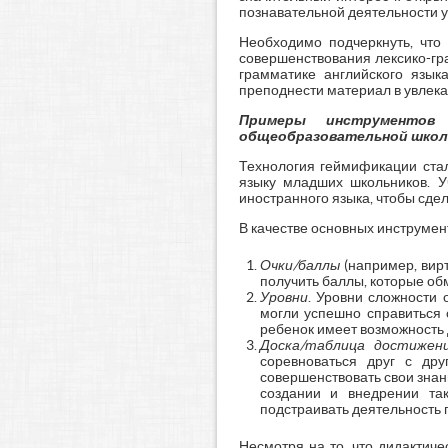
познавательной деятельности у
Необходимо подчеркнуть, чт
совершенствования лексико-гр
грамматике английского язык
преподнести материал в увлекат
Примеры инструментов 
общеобразовательной школ
Технология геймификации стал
языку младших школьников. У
иностранного языка, чтобы сде
В качестве основных инструмен
Очки/баллы
(например, вир
получить баллы, которые об
Уровни
. Уровни сложности 
могли успешно справиться 
ребенок имеет возможность до
Доска/таблица достижен
соревноваться друг с др
совершенствовать свои знан
создании и внедрении та
подстраивать деятельность 
Несмотря на то, что дидактич