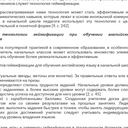
чеников служит технология геймификации.
о рассматриваемая нами технология может стать эффективным 
амматических навыков, которые лежат в основе иноязычной коммуни
а в начальной школе педагоги используют эту технологию с ц
ельной и понятной форме [9, с. 242].
технологии геймификации при обучении английс
е
а популярной практикой в современном образовании, в особенн
читель начальных классов может использовать множество элем
лать обучение более увлекательным и эффективным.
тов геймификации для обучения английскому языку в начальной шк
туальные звезды, жетоны или монетки). За правильные ответы или 
мениваются на призы.
определяют степень трудности заданий. Начальные уровни должны
с заданиями, а более высокие уровни могут содержать более сл
стичь успеха на доступном для него уровне [2, с. 45].
ий с заработанными баллами
. Созданная учителем доска до
угом или со своими результатами на прошлых занятиях. Лид
ия, выполнять задания быстрее и точнее, чтобы занять лидирующие 
ких досок достижений учителю следует учитывать индивидуал
под уровень владения языком.
еские игры и элементы геймификации в традиционном формате у