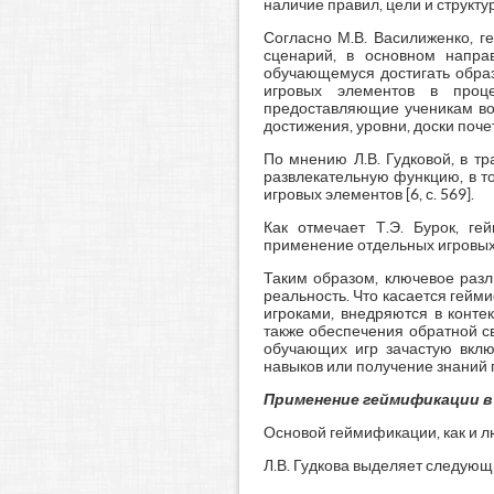
наличие правил, цели и структуры
Согласно М.В. Василиженко, г
сценарий, в основном напра
обучающемуся достигать образ
игровых элементов в проце
предоставляющие ученикам воз
достижения, уровни, доски почет
По мнению Л.В. Гудковой, в тр
развлекательную функцию, в т
игровых элементов [6, с. 569].
Как отмечает Т.Э. Бурок, г
применение отдельных игровых э
Таким образом, ключевое раз
реальность. Что касается гейм
игроками, внедряются в конте
также обеспечения обратной с
обучающих игр зачастую вклю
навыков или получение знаний п
Применение геймификации в
Основой геймификации, как и л
Л.В. Гудкова выделяет следую