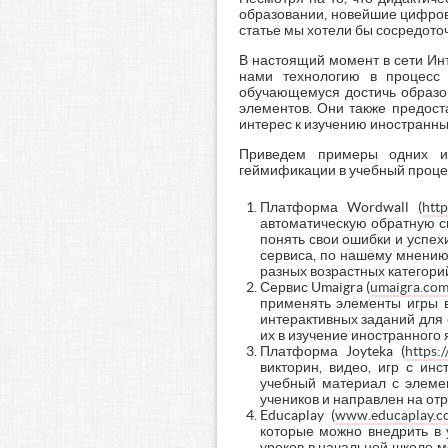
образовании, новейшие цифров
статье мы хотели бы сосредот
В настоящий момент в сети Ин
нами технологию в процесс 
обучающемуся достичь образов
элементов. Они также предост
интерес к изучению иностранны
Приведем примеры одних из
геймификации в учебный проце
Платформа Wordwall (
http
автоматическую обратную с
понять свои ошибки и успех
сервиса, по нашему мнению
разных возрастных категори
Сервис Umaigra (
umaigra.com
применять элементы игры в
интерактивных заданий для 
их в изучение иностранного 
Платформа Joyteka (
https:
викторин, видео, игр с ин
учебный материал с элеме
учеников и направлен на от
Educaplay (
www.educaplay.c
которые можно внедрить в
уроков в начальной школе м