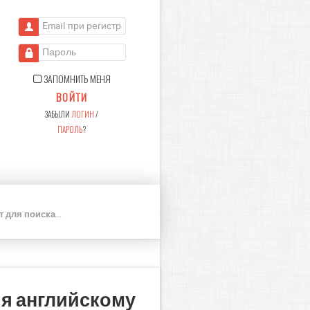
Email при регистрации
Пароль
ЗАПОМНИТЬ МЕНЯ
ВОЙТИ
ЗАБЫЛИ
ЛОГИН
/
ПАРОЛЬ
?
П
О
И
С
К
ия английскому