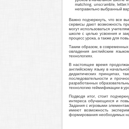
matching, unscramble, lett
неправильно выбранный вари
Важно подчеркнуть, что все в
сервисы дают возможность при
могут использоваться учителя
школе с целью усвоения и зак
процесс урока, а также для по
Таким образом, в современных
овладения английским языко
технологиях.
В настоящее время продолжае
английскому языку в начально
дидактических принципах, та
последовательности и прочнос
разработанных образовательных
технологию геймификации в уро
Подводя итог, стоит подчеркн
интереса обучающихся и повы
Задания с игровыми элементам
имеют возможность эксперим
формирования необходимых на