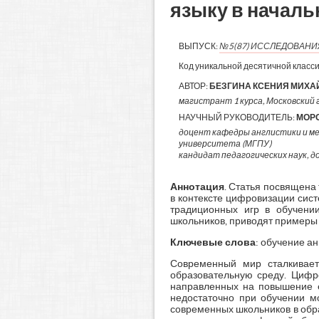
языку в началь
ВЫПУСК:
№5(87) ИССЛЕДОВАН
Код уникальной десятичной класс
АВТОР:
БЕЗГИНА КСЕНИЯ МИХ
магистрант 1 курса, Московский г
НАУЧНЫЙ РУКОВОДИТЕЛЬ:
МОР
доцент кафедры англистики и м
университета (МГПУ)
кандидат педагогических наук, 
Аннотация
. Статья посвящена
в контексте цифровизации сист
традиционных игр в обучени
школьников, приводят примеры
Ключевые слова
: обучение а
Современный мир сталкивает
образовательную среду. Цифр
направленных на повышение ег
недостаточно при обучении мо
современных школьников в обр