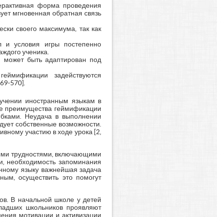
ерактивная форма проведения
вует мгновенная обратная связь
ски своего максимума, так как
л и условия игры постепенно
аждого ученика.
 может быть адаптирован под
геймификации задействуются
69-570].
бучении иностранным языкам в
тве преимущества геймификации
ибками. Неудача в выполнении
дует собственные возможности.
вному участию в ходе урока [2,
ными трудностями, включающими
и, необходимость запоминания
анному языку важнейшая задача
ьным, осуществить это помогут
ов. В начальной школе у детей
младших школьников проявляют
нения мотивации и активизации