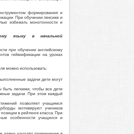
инструментом формирования и
кации. При обучении лексике и
елью избежать монотонности и
кому языку в начальной
ости при обучении английскому
ентов геймификации на уроках
оле можно использовать:
выполненные задачи дети могут
 быть легкими, чтобы все дети
ожные задачи. При этом каждый
стижений позволяет учащимся
ерборды мотивируют учеников
позиции в рейтинге класса. При
ьные особенности учащихся и
же давно находят применение в