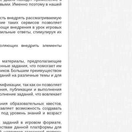
овыми. Именно поэтому в нашей
ость внедрять рассматриваемую
ие таких сервисов позволяет
мощи внедрения в урок игровых
вильные ответы, стимулируя их
воляющих внедрить элементы
е материалы, предполагающие
нные задания, что помогает им
чеников. Большим преимуществом
даний на различные темы и для
мификации, так как он позволяет
ния, публикации и выполнения
олнение заданий, что вовлекает
ния образовательных квестов,
тавляет возможность создавать
под уровень знаний и возраст
х заданий в игровом формате,
ществам данной платформы для
, например, crossword, memory,