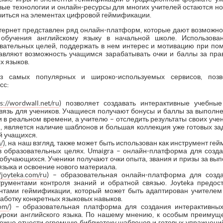
ые технологии и онлайн-ресурсы для многих учителей остаются н
очиться на элементах цифровой геймификации.
тернет представлен ряд онлайн-платформ, которые дают возможн
обучения английскому языку в начальной школе. Использован
ательных целей, поддержать в нем интерес и мотивацию при по
авляют возможность учащимся зарабатывать очки и баллы за пра
х языков.
 самых популярных и широко-используемых сервисов, поз
сс:
s://wordwall.net/ru
) позволяет создавать интерактивные учебны
вязь для учеников. Учащиеся получают бонусы и баллы за выполне
и в реальном времени, а учителю – отследить результаты своих у
, является наличие шаблонов и большая коллекция уже готовых за
й учащихся.
/
), на наш взгляд, также может быть использован как инструмент гей
 образовательных целях. Umaigra – онлайн-платформа для созда
обучающихся. Ученики получают очки опыта, звания и призы за вып
языка и освоение нового материала.
//joyteka.com/ru
) – образовательная онлайн-платформа для созда
струментами контроля знаний и обратной связью. Joyteka предос
нтами геймификации, который может быть адаптирован учителем 
работку конкретных языковых навыков.
om/
) – образовательная платформа для создания интерактивны
 уроки английского языка. По нашему мнению, к особым преиму
ожно отнести огромную библиотеку шаблонов и готовых упражнений