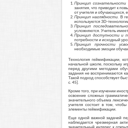
Принцип сознательности
занятия, что приводит к по
от учителя и обучающихся, 
Принцип наглядности
. В 
используются 3D-технологии
Принцип последовательн
усложняются. Учитель имеет
Принцип доступности и п
потребности и исходный уро
Принцип прочности усв
необходимые эмоции обучающ
Технология геймификации, ко
начальной школе, поскольку и
перед другими методами обуч
задания не воспринимаются ка
Такой подход способствует быс
с. 45].
Кроме того, при изучении ино
освоение сложных грамматиче
значительного объема лексиче
учителя состоит в том, чтобы
элементы геймификации.
Еще одной важной задачей пед
наблюдается чрезмерная акти
значительный интерес к откры