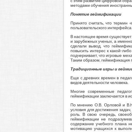
с этим развитие цифровой обр
методами обучения иностранны
Понятие геймификации
Принято считать, что термин 
пользовательского интерфейса 
В настоящее время существует
и зарубежных ученых, а именно Т
сделали вывод, что геймифик
повысить интерес к какой-либо д
подчеркивает, что игровые механ
Таким образом, геймификация п
Традиционные игры и гейми
Еще с древних времен в педаго
видов деятельности человека.
Многие современные педагог
геймификации заключается в ис
По мнению О.В. Орловой и В.Н
условия для достижения задач
роль. В свою очередь, своео
геймификации не подразумева
содержание учебного плана не
мотивацию учащихся к выполн