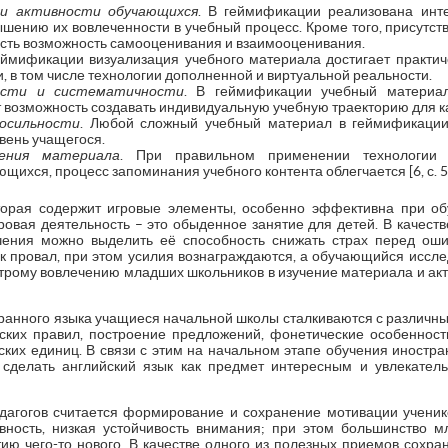
 и активности обучающихся
. В геймификации реализована инт
вышению их вовлеченности в учебный процесс. Кроме того, присутст
есть возможность самооценивания и взаимооценивания.
геймификации визуализация учебного материала достигает практиче
, в том числе технологии дополненной и виртуальной реальности.
ости и систематичности
. В геймификации учебный материа
 возможность создавать индивидуальную учебную траекторию для к
осильности
. Любой сложный учебный материал в геймификации
вень учащегося.
оения материала
. При правильном применении технологии 
ихся, процесс запоминания учебного контента облегчается [6, с. 5
торая содержит игровые элементы, особенно эффективна при о
гровая деятельность – это обыденное занятие для детей. В качес
ения можно выделить её способность снижать страх перед ош
к провал, при этом усилия вознаграждаются, а обучающийся иссле
трому вовлечению младших школьников в изучение материала и акти
странного языка учащиеся начальной школы сталкиваются с различ
ских правил, построение предложений, фонетические особенност
ских единиц. В связи с этим на начальном этапе обучения иностр
 сделать английский язык как предмет интересным и увлекател
агогов считается формирование и сохранение мотивации ученик
вность, низкая устойчивость внимания; при этом большинство 
тию чего-то нового. В качестве одного из полезных приемов сохра