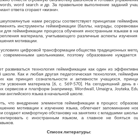
er/words, word search и др. За правильное выполнение заданий у
ант ответа сгорают «жизни».
ышеупомянутые нами ресурсы соответствуют принципам геймифика
менять инструменты геймификации (баллы, награды, соревнован
ми для геймификации процесса обучения иностранным языкам в 
репления материала, учитывающего различные аспекты изучения
вышения мотивации.
 условиях цифровой трансформации общества традиционных мето
м современными школьниками, поэтому образование нуждается
т развиваться технология геймификации как один из эффективн
й школе. Как и любая другая педагогическая технология, геймифи
ких как принцип сознательности и активности учащихся, принци
ти усвоения материала [6, с. 569-570]. На сегодняшний день в
 сервисов и платформ (например, Wordwall, Umaigra, Joyteka, Ed
ки английского языка в начальной школе.
уть, что внедрение элементов геймификации в процесс образов
шению мотивации к изучению языка, облегчает запоминание нов
и создают комфортную обстановку на занятиях с младшими школь
ентировать с иностранным языком, а главное не бояться ош
выков.
Список
литературы: