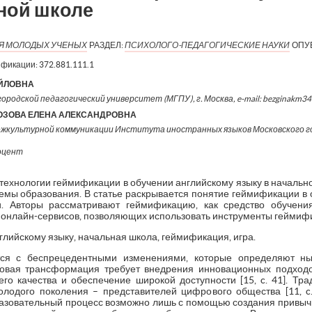
ной школе
ИЯ МОЛОДЫХ УЧЕНЫХ
РАЗДЕЛ:
ПСИХОЛОГО-ПЕДАГОГИЧЕСКИЕ НАУКИ
ОПУ
ификации:
372.881.111.1
АЙЛОВНА
ородской педагогический университет (МГПУ), г. Москва, e-mail: bezginakm3
ОЗОВА ЕЛЕНА АЛЕКСАНДРОВНА
ежкультурной коммуникации Института иностранных языков Московского го
доцент
 технологии геймификации в обучении английскому языку в началь
емы образования. В статье раскрывается понятие геймификации в о
и. Авторы рассматривают геймификацию, как средство обучени
 онлайн-сервисов, позволяющих использовать инструменты геймифи
нглийскому языку, начальная школа, геймификация, игра.
ся с беспрецедентными изменениями, которые определяют н
овая трансформация требует внедрения инновационных подходо
о качества и обеспечение широкой доступности [15, c. 41]. Тр
лодого поколения – представителей цифрового общества [11, c
азовательный процесс возможно лишь с помощью создания привычно