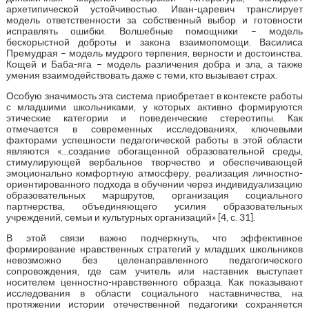
архетипической устойчивостью. Иван-царевич транслирует
модель ответственности за собственный выбор и готовности
исправлять ошибки. Волшебные помощники – модель
бескорыстной доброты и закона взаимопомощи. Василиса
Премудрая – модель мудрого терпения, верности и достоинства.
Кощей и Баба-яга – модель различения добра и зла, а также
умения взаимодействовать даже с теми, кто вызывает страх.
Особую значимость эта система приобретает в контексте работы
с младшими школьниками, у которых активно формируются
этические категории и поведенческие стереотипы. Как
отмечается в современных исследованиях, ключевыми
факторами успешности педагогической работы в этой области
являются «…создание обогащенной образовательной среды,
стимулирующей вербальное творчество и обеспечивающей
эмоционально комфортную атмосферу, реализация личностно-
ориентированного подхода в обучении через индивидуализацию
образовательных маршрутов, организация социального
партнерства, объединяющего усилия образовательных
учреждений, семьи и культурных организаций» [4, с. 31].
В этой связи важно подчеркнуть, что эффективное
формирование нравственных стратегий у младших школьников
невозможно без целенаправленного педагогического
сопровождения, где сам учитель или наставник выступает
носителем ценностно-нравственного образца. Как показывают
исследования в области социального наставничества, на
протяжении истории отечественной педагогики сохраняется