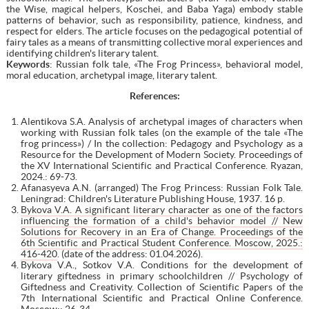
the Wise, magical helpers, Koschei, and Baba Yaga) embody stable
patterns of behavior, such as responsibility, patience, kindness, and
respect for elders. The article focuses on the pedagogical potential of
fairy tales as a means of transmitting collective moral experiences and
identifying children's literary talent.
Keywords
: Russian folk tale, «The Frog Princess», behavioral model,
moral education, archetypal image, literary talent.
References:
Alentikova S.A. Analysis of archetypal images of characters when
working with Russian folk tales (on the example of the tale «The
frog princess») / In the collection: Pedagogy and Psychology as a
Resource for the Development of Modern Society. Proceedings of
the XV International Scientific and Practical Conference. Ryazan,
2024.: 69-73.
Afanasyeva A.N. (arranged) The Frog Princess: Russian Folk Tale.
Leningrad: Children's Literature Publishing House, 1937. 16 p.
Bykova V.A. A significant literary character as one of the factors
influencing the formation of a child's behavior model // New
Solutions for Recovery in an Era of Change. Proceedings of the
6th Scientific and Practical Student Conference. Moscow, 2025.:
416-420
. (date of the address: 01.04.2026).
Bykova V.A., Sotkov V.A. Сonditions for the development of
literary giftedness in primary schoolchildren // Psychology of
Giftedness and Creativity. Collection of Scientific Papers of the
7th International Scientific and Practical Online Conference.
Moscow:: 26-34.