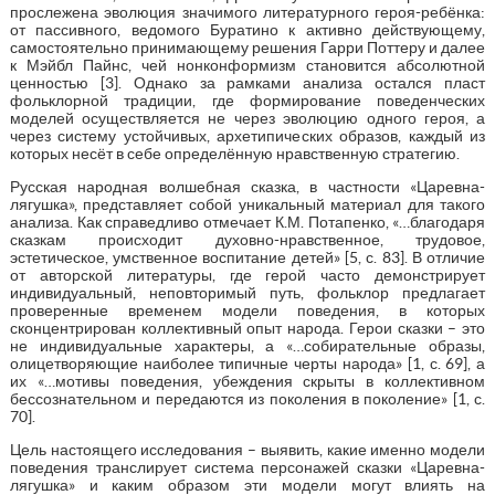
прослежена эволюция значимого литературного героя-ребёнка:
от пассивного, ведомого Буратино к активно действующему,
самостоятельно принимающему решения Гарри Поттеру и далее
к Мэйбл Пайнс, чей нонконформизм становится абсолютной
ценностью [3]. Однако за рамками анализа остался пласт
фольклорной традиции, где формирование поведенческих
моделей осуществляется не через эволюцию одного героя, а
через систему устойчивых, архетипических образов, каждый из
которых несёт в себе определённую нравственную стратегию.
Русская народная волшебная сказка, в частности «Царевна-
лягушка», представляет собой уникальный материал для такого
анализа. Как справедливо отмечает К.М. Потапенко, «…благодаря
сказкам происходит духовно-нравственное, трудовое,
эстетическое, умственное воспитание детей» [5, с. 83]. В отличие
от авторской литературы, где герой часто демонстрирует
индивидуальный, неповторимый путь, фольклор предлагает
проверенные временем модели поведения, в которых
сконцентрирован коллективный опыт народа. Герои сказки – это
не индивидуальные характеры, а «…собирательные образы,
олицетворяющие наиболее типичные черты народа» [1, с. 69], а
их «…мотивы поведения, убеждения скрыты в коллективном
бессознательном и передаются из поколения в поколение» [1, с.
70].
Цель настоящего исследования – выявить, какие именно модели
поведения транслирует система персонажей сказки «Царевна-
лягушка» и каким образом эти модели могут влиять на