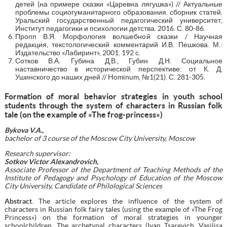
детей (на примере сказки «Царевна лягушка») // Актуальные
проблемы социогуманитарного образования. сборник статей.
Уральский государственный педагогический университет,
Институт педагогики и психологии детства. 2016. С. 80-86.
Пропп В.Я. Морфология волшебной сказки / Научная
редакция, текстологический комментарий И.В. Пешкова. М.:
Издательство «Лабиринт», 2001. 192 с.
Сотков В.А. Губина Д.В., Губин Д.Н. Социальное
наставничество в исторической перспективе: от К. Д.
Ушинского до наших дней // Hominum, №1(21). С. 281-305.
Formation of moral behavior strategies in youth school
students through the system of characters in Russian folk
tale (on the example of «The frog-princess»)
Bykova V.A.,
bachelor
of 3 course of the Moscow City University, Moscow
Research supervisor:
Sotkov Victor Alexandrovich,
Associate Professor of the Department of Teaching Methods of the
Institute of Pedagogy and Psychology of Education of the Moscow
City University, Candidate of Philological Sciences
Abstract
. The article explores the influence of the system of
characters in Russian folk fairy tales (using the example of «The Frog
Princess») on the formation of moral strategies in younger
schoolchildren. The archetypal characters (Ivan Tsarevich, Vasilisa