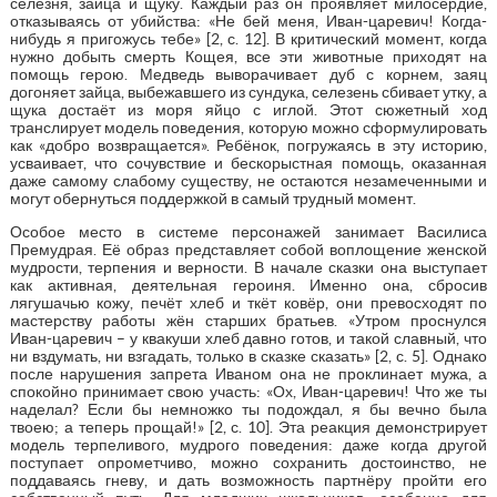
селезня, зайца и щуку. Каждый раз он проявляет милосердие,
отказываясь от убийства: «Не бей меня, Иван-царевич! Когда-
нибудь я пригожусь тебе» [2, с. 12]. В критический момент, когда
нужно добыть смерть Кощея, все эти животные приходят на
помощь герою. Медведь выворачивает дуб с корнем, заяц
догоняет зайца, выбежавшего из сундука, селезень сбивает утку, а
щука достаёт из моря яйцо с иглой. Этот сюжетный ход
транслирует модель поведения, которую можно сформулировать
как «добро возвращается». Ребёнок, погружаясь в эту историю,
усваивает, что сочувствие и бескорыстная помощь, оказанная
даже самому слабому существу, не остаются незамеченными и
могут обернуться поддержкой в самый трудный момент.
Особое место в системе персонажей занимает Василиса
Премудрая. Её образ представляет собой воплощение женской
мудрости, терпения и верности. В начале сказки она выступает
как активная, деятельная героиня. Именно она, сбросив
лягушачью кожу, печёт хлеб и ткёт ковёр, они превосходят по
мастерству работы жён старших братьев. «Утром проснулся
Иван-царевич – у квакуши хлеб давно готов, и такой славный, что
ни вздумать, ни взгадать, только в сказке сказать» [2, с. 5]. Однако
после нарушения запрета Иваном она не проклинает мужа, а
спокойно принимает свою участь: «Ох, Иван-царевич! Что же ты
наделал? Если бы немножко ты подождал, я бы вечно была
твоею; а теперь прощай!» [2, с. 10]. Эта реакция демонстрирует
модель терпеливого, мудрого поведения: даже когда другой
поступает опрометчиво, можно сохранить достоинство, не
поддаваясь гневу, и дать возможность партнёру пройти его