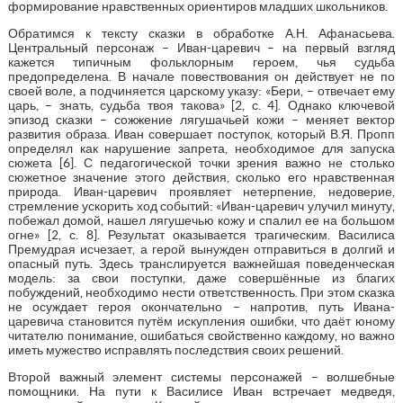
формирование нравственных ориентиров младших школьников.
Обратимся к тексту сказки в обработке А.Н. Афанасьева.
Центральный персонаж – Иван-царевич – на первый взгляд
кажется типичным фольклорным героем, чья судьба
предопределена. В начале повествования он действует не по
своей воле, а подчиняется царскому указу: «Бери, – отвечает ему
царь, – знать, судьба твоя такова» [2, с. 4]. Однако ключевой
эпизод сказки – сожжение лягушачьей кожи – меняет вектор
развития образа. Иван совершает поступок, который В.Я. Пропп
определял как нарушение запрета, необходимое для запуска
сюжета [6]. С педагогической точки зрения важно не столько
сюжетное значение этого действия, сколько его нравственная
природа. Иван-царевич проявляет нетерпение, недоверие,
стремление ускорить ход событий: «Иван-царевич улучил минуту,
побежал домой, нашел лягушечью кожу и спалил ее на большом
огне» [2, с. 8]. Результат оказывается трагическим. Василиса
Премудрая исчезает, а герой вынужден отправиться в долгий и
опасный путь. Здесь транслируется важнейшая поведенческая
модель: за свои поступки, даже совершённые из благих
побуждений, необходимо нести ответственность. При этом сказка
не осуждает героя окончательно – напротив, путь Ивана-
царевича становится путём искупления ошибки, что даёт юному
читателю понимание, ошибаться свойственно каждому, но важно
иметь мужество исправлять последствия своих решений.
Второй важный элемент системы персонажей – волшебные
помощники. На пути к Василисе Иван встречает медведя,