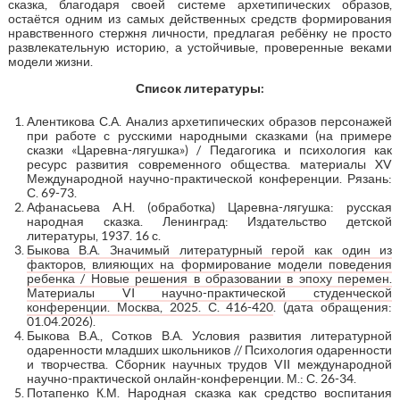
сказка, благодаря своей системе архетипических образов,
остаётся одним из самых действенных средств формирования
нравственного стержня личности, предлагая ребёнку не просто
развлекательную историю, а устойчивые, проверенные веками
модели жизни.
Список литературы
:
Алентикова С.А. Анализ архетипических образов персонажей
при работе с русскими народными сказками (на примере
сказки «Царевна-лягушка») / Педагогика и психология как
ресурс развития современного общества. материалы XV
Международной научно-практической конференции. Рязань:
С. 69-73.
Афанасьева А.Н. (обработка) Царевна-лягушка: русская
народная сказка. Ленинград: Издательство детской
литературы, 1937. 16 с.
Быкова В.А. Значимый литературный герой как один из
факторов, влияющих на формирование модели поведения
ребенка / Новые решения в образовании в эпоху перемен.
Материалы VI научно-практической студенческой
конференции. Москва, 2025. С. 416-420
. (дата обращения:
01.04.2026).
Быкова В.А., Сотков В.А. Условия развития литературной
одаренности младших школьников // Психология одаренности
и творчества. Сборник научных трудов VII международной
научно-практической онлайн-конференции. М.: С. 26-34.
Потапенко К.М. Народная сказка как средство воспитания