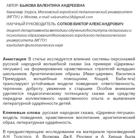
АВТОР:
БЫКОВА ВАЛЕНТИНА АНДРЕЕВНА
бакалавр 3 курса, Московский городской педагогический университет
(МГПУ), г. Москва, e-mail: valyanatina18@gmail.com
НАУЧНЫЙ РУКОВОДИТЕЛЬ:
СОТКОВ ВИКТОР АЛЕКСАНДРОВИЧ
доцент департамента методики обучения Института педагогики и
психологии образования Московского городского педагогического
университета (МГПУ)
кандидат филологических наук
Аннотация
. В статье исследуется влияние системы персонажей
русской народной волшебной сказки (на примере «Царевны-
лягушки») на формирование нравственных стратегий младших
школьников. Архетипические образы (Иван-царевич, Василиса
Премудрая, волшебные помощники, Кощей, Баба-яга)
транслируют устойчивые модели поведения: ответственность,
терпение, доброту, уважение к старшим. Особое внимание
уделяется педагогическому потенциалу сказки как средству
передачи коллективного нравственного опыта и выявления
литературной одарённости детей.
Ключевые слова
: русская народная сказка, «Царевна-лягушка»,
модель поведения, нравственное воспитание, архетипический
образ, литературная одарённость.
В предшествующем исследовании на материале произведений
А.Н. Толстого, А. Волкова, Дж.К. Роулинг и А. Хирша была