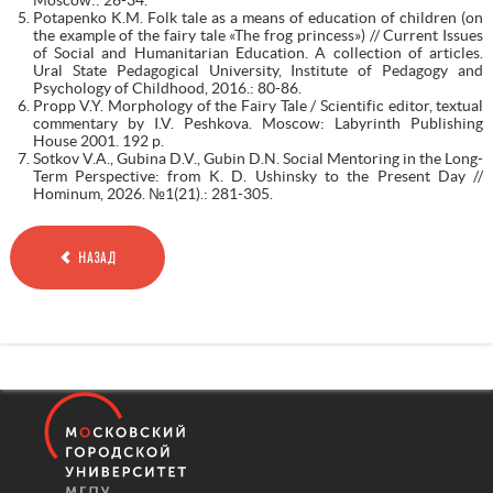
Potapenko K.M. Folk tale as a means of education of children (on
the example of the fairy tale «The frog princess») // Current Issues
of Social and Humanitarian Education. A collection of articles.
Ural State Pedagogical University, Institute of Pedagogy and
Psychology of Childhood, 2016.: 80-86.
Propp V.Y. Morphology of the Fairy Tale / Scientific editor, textual
commentary by I.V. Peshkova. Moscow: Labyrinth Publishing
House 2001. 192 p.
Sotkov V.A., Gubina D.V., Gubin D.N. Social Mentoring in the Long-
Term Perspective: from K. D. Ushinsky to the Present Day //
Hominum, 2026. №1(21).: 281-305.
НАЗАД