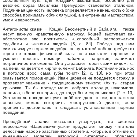
собственный путь. Для младших школьников, особенно для
девочек, образ Василисы Премудрой становится эталоном.
Подлинная ценность человека определяется не внешностью (она
способна принимать облик лягушки), а внутренним мастерством,
умом и верностью.
Антагонисты сказки – Кощей Бессмертный и Баба-яга – также
несут важную нравственную нагрузку. Кощей выступает как
абсолютное зло, похититель, «…способный распоряжаться
судьбами и жизнями людей» [5, с. 84]. Победа над ним
символизирует торжество добра, но путь к этой победе требует от
героя не только физической силы, но и смекалки, терпения и
умения просить помощи. Баба-яга, напротив, занимает
пограничное положение. Она устрашает героя своим видом: «…
на печи, на девятом кирпиче, лежит Баба-яга, Костяная-нога, нос
в потолок врос, сама зубы точит» [2, с. 13], но при этом
оказывается помощницей. Иван-царевич не поддаётся страху, а
проявляет уважение к традиционному этикету: «Ах ты, старая
хрычовка! Ты бы прежде меня, доброго молодца, накормила,
напоила, в бане выпарила, да тогда бы и спрашивала» [2, с. 13].
Эта модель поведения учит ребёнка: даже с тем, кто кажется
опасным, можно выстроить конструктивный диалог, если
проявлять достоинство и следовать установленным нормам
поведения.
Проведённый анализ позволяет утверждать, что система
персонажей «Царевны-лягушки» предлагает юному читателю
целостный набор нравственных стратегий, которые, в отличие от
динамичных моделей авторской литературы, обладают