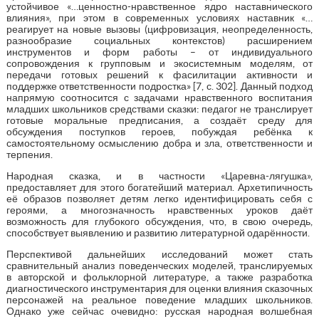
устойчивое «…ценностно-нравственное ядро наставнического
влияния», при этом в современных условиях наставник «…
реагирует на новые вызовы (цифровизация, неопределенность,
разнообразие социальных контекстов) расширением
инструментов и форм работы – от индивидуального
сопровождения к групповым и экосистемным моделям, от
передачи готовых решений к фасилитации активности и
поддержке ответственности подростка» [7, с. 302]. Данный подход
напрямую соотносится с задачами нравственного воспитания
младших школьников средствами сказки: педагог не транслирует
готовые моральные предписания, а создаёт среду для
обсуждения поступков героев, побуждая ребёнка к
самостоятельному осмыслению добра и зла, ответственности и
терпения.
Народная сказка, и в частности «Царевна-лягушка»,
предоставляет для этого богатейший материал. Архетипичность
её образов позволяет детям легко идентифицировать себя с
героями, а многозначность нравственных уроков даёт
возможность для глубокого обсуждения, что, в свою очередь,
способствует выявлению и развитию литературной одарённости.
Перспективой дальнейших исследований может стать
сравнительный анализ поведенческих моделей, транслируемых
в авторской и фольклорной литературе, а также разработка
диагностического инструментария для оценки влияния сказочных
персонажей на реальное поведение младших школьников.
Однако уже сейчас очевидно: русская народная волшебная