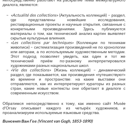
диалога, являются:
«
Actualit
é
des
collections
»
(Актуальность коллекций) – раздел,
где представлены новейшие исследования,
реставрационные проекты и научные открытия, связанные с
конкретными произведениями. Здесь публикуются
материалы о том, как технический анализ картин выявляет
скрытые культурные влияния.
«
Les
collections
par
techniques
»
(Коллекции по техникам
живописи) – систематизация произведений не по хронологии
или авторам, а по используемым художественным методам.
Этот подход позволяет увидеть, как один и тот же
технический приём по-разному интерпретировался
художниками разных национальных школ.
«
Vie
des
collections
»
(Жизнь коллекций) – динамический
раздел, где показывается, как произведения «путешествуют»
во времени и пространстве: на какие выставки они
отправляются, как их интерпретируют кураторы из разных
стран, какие новые контексты они обретают в диалоге с
современным искусством.
Обратимся непосредственно к тому, как именно сайт Musée
d'Orsay описывает каждого из четырёх художников, и
проанализируем используемые языковые средства.
Винсент Ван Гог (
Vincent
van
Gogh
, 1853-1890)