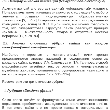
3.2. Неиерархическая навигация (
Navigation
non
-
hi
é
rarchique
)
Архитектура сайта отвергает единый «официальный» маршрут.
Пользователь может начинать знакомство с коллекцией с любого
элемента, создавая индивидуальную образовательную
траекторию [9, с. 6-7]. В терминах компьютерно-опосредованной
коммуникации, вслед за Л.Ю. Щипициной, мы можем говорить о
том, что гипертекстовая структура сайта реализует принцип
«ризомы» – множественности входов и отсутствия жёсткой
иерархии [12, с. 78–80].
3.3. Анализ ключевых рубрик сайта как жанров
межкультурной коммуникации
Наиболее интересным с лингвистической точки зрения
представляется анализ названий и содержания основных
разделов сайта, которые У.А. Савельева и П.А. Тулякова в своей
классификации музейных текстов относят к «гипертекстовым
музейным жанрам», призванным структурировать навигацию и
интерпретацию коллекции [17, с. 215–216].
Рассмотрим эти три ключевые рубрики:
Рубрика «
Dossiers
» (Досье)
Само слово
dossier
во французском языке имеет коннотацию
серьёзного, проблемного исследования, аналитического отчёта.
В контексте сайта это не просто папка с материалами, а