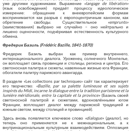
уже другими художниками. Выражение
«
langage
de
lib
é
ration
»
(язык освобождения) придаёт процессу идеологическое
измерение: обращение к внеевропейским формам
воспринимается как разрыв с европоцентричным каноном, как
обретение свободы. Существительное
«
emprunts
»
(заимствования) выбрано не случайно – оно нейтрально и
лишено оценочности, подчёркивая естественность культурного
обмена.
Фредерик Базиль (
Fr
é
d
é
ric
Bazille
, 1841-1870)
Фредерик Базиль выбран как пример внутреннего,
интернационального диалога. Уроженец солнечного Монпелье,
он воплощает связь провинции и столицы, региона и центра. Его
светоносная палитра и сюжеты, навеянные жизнью юга Франции,
обогатили палитру парижского авангарда.
В разделе «Les collections par techniques» сайт так характеризует
его творчество:
«Bazille, par sa palette lumineuse et ses sujets
inspirés du Midi, incarne le dialogue entre la tradition parisienne et la
lumière méridionale, entre la capitale et la province»
(Базиль своей
светоносной палитрой и сюжетами, вдохновлёнными югом
Франции, воплощает диалог между парижской традицией и
южным светом, между столицей и провинцией).
Здесь вновь появляется ключевое слово
«
dialogue
»
(диалог), но
теперь оно применяется не к межнациональным, а к
внутринациональным культурным взаимодействиям. Оппозиция