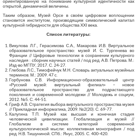
ориентированную на понимание культурной идентичности как
открытой, динамичной величины.
Таким образом, Музей Орсе в своём цифровом воплощении
становится институтом, производящим символический капитал
культурной гибридности для общества XXI века.
Список литературы:
Викулова Л.Г., Герасимова С.А., Макарова И.В. Виртуальное
образовательное пространство: музей И. С. Тургенева во
Франции // Цифровые технологии в сохранении культурного
наследия : сборник научных статей / под ред. А.В. Петрова. М.:
Изд-во МГПУ, 2017. С. 24-27.
Глебова Л.С., Тимофейчук М.Н. Словарь актуальных музейных
терминов. М.: 2009. 47 с.
Горбунова С.В. Информационно-образовательный центр
«Русский музей: виртуальный филиал» – новое
образовательное пространство для подрастающего
поколения и современной молодежи // Молодежь и социум,
2012. №5. С. 44-51.
Гриф А.В. Стратегия выбора виртуального пространства музея
// Прикладная информатика, 2009. №2(20). С. 69-77.
Калугина Т.П. Музей как высшая и конечная стадия
человеческой цивилизации. Глобализация и музей //
Глобализм в системе категорий современной
культурологической мысли: коллективная монография / под
ред. Н.В. Тишуниной. СПб.: Янус, 2005. С. 400-420.