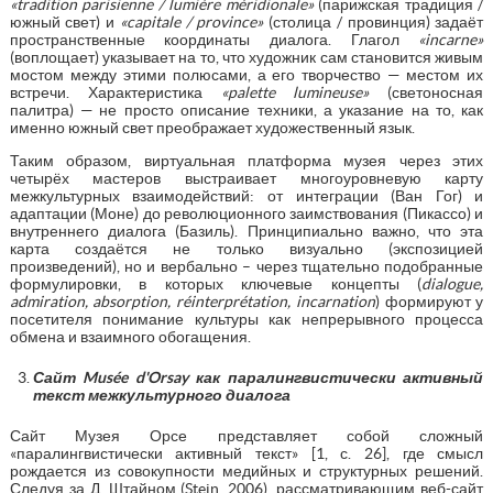
«
tradition
parisienne
/
lumi
è
re
m
é
ridionale
»
(парижская традиция /
южный свет) и
«
capitale
/
province
»
(столица / провинция) задаёт
пространственные координаты диалога. Глагол
«
incarne
»
(воплощает) указывает на то, что художник сам становится живым
мостом между этими полюсами, а его творчество — местом их
встречи. Характеристика
«
palette
lumineuse
»
(светоносная
палитра) — не просто описание техники, а указание на то, как
именно южный свет преображает художественный язык.
Таким образом, виртуальная платформа музея через этих
четырёх мастеров выстраивает многоуровневую карту
межкультурных взаимодействий: от интеграции (Ван Гог) и
адаптации (Моне) до революционного заимствования (Пикассо) и
внутреннего диалога (Базиль). Принципиально важно, что эта
карта создаётся не только визуально (экспозицией
произведений), но и вербально – через тщательно подобранные
формулировки, в которых ключевые концепты (
dialogue
,
admiration
,
absorption
,
r
é
interpr
é
tation
,
incarnation
) формируют у
посетителя понимание культуры как непрерывного процесса
обмена и взаимного обогащения.
Сайт
Mus
é
e
d
'
Orsay
как паралингвистически активный
текст межкультурного диалога
Сайт Музея Орсе представляет собой сложный
«паралингвистически активный текст» [1, с. 26], где смысл
рождается из совокупности медийных и структурных решений.
Следуя за Д. Штайном (Stein, 2006), рассматривающим веб-сайт