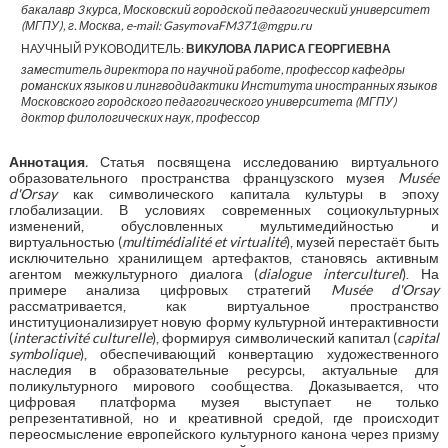
бакалавр 3 курса, Московский городской педагогический университет
(МГПУ), г. Москва, e-mail: GasymovaFM371@mgpu.ru
НАУЧНЫЙ РУКОВОДИТЕЛЬ:
ВИКУЛОВА ЛАРИСА ГЕОРГИЕВНА
заместитель директора по научной работе, профессор кафедры
романских языков и лингводидактики Института иностранных языков
Московского городского педагогического университета (МГПУ)
доктор филологических наук, профессор
Аннотация
.
Статья посвящена исследованию виртуального
образовательного пространства французского музея
Mus
é
e
d
'
Orsay
как символического капитала культуры в эпоху
глобализации. В условиях современных социокультурных
изменений, обусловленных мультимедийностью и
виртуальностью (
multim
é
dialit
é
et
virtualit
é
), музей перестаёт быть
исключительно хранилищем артефактов, становясь активным
агентом межкультурного диалога (
dialogue
interculturel
). На
примере анализа цифровых стратегий
Mus
é
e
d
'
Orsay
рассматривается, как виртуальное пространство
институционализирует новую форму культурной интерактивности
(
interactivit
é
culturelle
), формируя символический капитал (
capital
symbolique
), обеспечивающий конвертацию художественного
наследия в образовательные ресурсы, актуальные для
поликультурного мирового сообщества. Доказывается, что
цифровая платформа музея выступает не только
репрезентативной, но и креативной средой, где происходит
переосмысление европейского культурного канона через призму