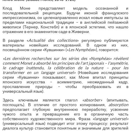
Клод Моне представляет модель осознанной и
последовательной рецепции. Будучи иконой французского
импрессионизма, он целенаправленно искал новые импульсы за
пределами национальной традиции – в английской пейзажной
живописи (Тернер, Констебл) и в японской эстетике, что нашло
отражение в его знаменитом саде в Живерни.
В разделе «
Actualit
é
des
collections
» регулярно публикуются
материалы новейших исследований. В одном из них,
посвящённом серии «Кувшинки» («
Les
Nymph
é
as
»), говорится:
«Les dernières recherches sur les séries des
«
Nymphéas
»
révèlent
comment Monet a absorbé les principes de l'art japonais
–
l'asymétrie,
le cadrage inattendu, la célébration de la nature
–
pour les
transformer en un langage universel»
(Новейшие исследования
серии «Кувшинки» показывают, как Моне впитал принципы
японского искусства – асимметрию, неожиданный кадр,
прославление природы – чтобы преобразовать их в
универсальный язык).
Здесь ключевым является глагол
«
absorber
»
(впитывать,
поглощать). В отличие от простого копирования,
absorption
предполагает глубокую внутреннюю переработку, усвоение
чужого опыта и превращение его в органичную часть
собственного художественного мира. Фраза
«
langage
universel
»
(универсальный язык) подводит итог этому процессу: результат
диалога культур становится понятным и значимым для зрителей