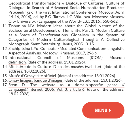
Geopolitical Transformations // Dialogue of Cultures. Culture of
Dialogue: In Search of Advanced Socio-Humanitarian Practices:
Proceedings of the First International Conference (Moscow, April
14-16, 2016), ed. by E.G. Tareva, L.G. Vikulova. Moscow: Moscow
City University; «Languages of the World» LLC, 2016.: 558-562.
Tishunina N.V. Modern Ideas about the Global Nature of the
Sociocultural Development of Humanity. Part 1. Modern Culture
as a Space of Transformations. Globalism in the System of
Categories of Modern Culturological Thought: A Collective
Monograph. Saint Petersburg: Janus, 2005.: 3-15.
Shchipitsina L.Yu. Computer-Mediated Communication: Linguistic
Aspect of Analysis. Moscow: Krasand, 2017, 296 p.
International Council of Museums (ICOM). Museum
definition
. (date of the address: 13.01.2026).
Ministère de la Culture. Dico des musées (website)
. (date of the
address: 18.02.2026).
Musée d'Orsay: site officiel
. (date of the address: 13.01.2026).
Orsay Images: banque d'images
. (date of the address: 13.01.2026).
Stein D. The website as a domain-specific genre //
Language@Internet, 2006. Vol. 3. article 6
. (date of the address:
18.02.2026).
ВПЕРЕД