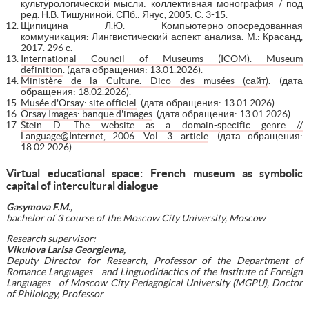
культурологической мысли: коллективная монография / под
ред. Н.В. Тишуниной. СПб.: Янус, 2005. С. 3-15.
Щипицина Л.Ю. Компьютерно-опосредованная
коммуникация: Лингвистический аспект анализа. М.: Красанд,
2017. 296 с.
International Council of Museums (ICOM). Museum
definition
. (дата обращения: 13.01.2026).
Ministère de la Culture. Dico des musées (сайт)
. (дата
обращения: 18.02.2026).
Musée d'Orsay: site officiel
. (дата обращения: 13.01.2026).
Orsay Images: banque d'images
. (дата обращения: 13.01.2026).
Stein D. The website as a domain-specific genre //
Language@Internet, 2006. Vol. 3. article
. (дата обращения:
18.02.2026).
Virtual educational space: French museum as symbolic
capital of intercultural dialogue
Gasymova F.M.,
bachelor
of 3 course of the Moscow City University, Moscow
Research supervisor:
Vikulova Larisa Georgievna,
Deputy Director for Research, Professor of the Department of
Romance Languages and Linguodidactics of the Institute of Foreign
Languages of Moscow City Pedagogical University (MGPU), Doctor
of Philology, Professor