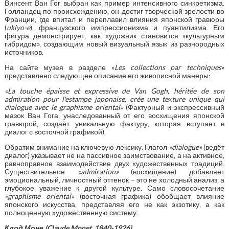
Винсент Ван Гог выбран как пример интенсивного синкретизма.
Голландец по происхождению, он достиг творческой зрелости во
Франции, где впитал и переплавил влияния японской гравюры
(
ukiyo
-
e
), французского импрессионизма и пуантилизма. Его
фигура демонстрирует, как художник становится «культурным
гибридом», создающим новый визуальный язык из разнородных
источников.
На сайте музея в разделе «
Les
collections
par
techniques
»
представлено следующее описание его живописной манеры:
«La touche épaisse et expressive de Van Gogh, héritée de son
admiration pour l'estampe japonaise, crée une texture unique qui
dialogue avec le graphisme oriental»
(Фактурный и экспрессивный
мазок Ван Гога, унаследованный от его восхищения японской
гравюрой, создаёт уникальную фактуру, которая вступает в
диалог с восточной графикой).
Обратим внимание на ключевую лексику. Глагол
«
dialogue
»
(ведёт
диалог) указывает не на пассивное заимствование, а на активное,
равноправное взаимодействие двух художественных традиций.
Существительное
«
admiration
»
(восхищение) добавляет
эмоциональный, личностный оттенок – это не холодный анализ, а
глубокое уважение к другой культуре. Само словосочетание
«
graphisme
oriental
»
(восточная графика) обобщает влияние
японского искусства, представляя его не как экзотику, а как
полноценную художественную систему.
Клод Моне (
Claude
Monet
, 1840-1926)