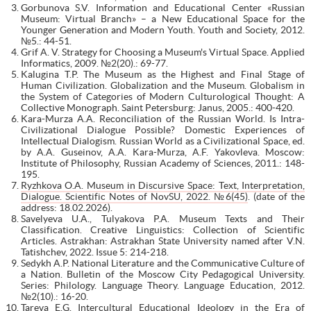
Gorbunova S.V. Information and Educational Center «Russian
Museum: Virtual Branch» – a New Educational Space for the
Younger Generation and Modern Youth. Youth and Society, 2012.
№5.: 44-51.
Grif A. V. Strategy for Choosing a Museum's Virtual Space. Applied
Informatics, 2009. №2(20).: 69-77.
Kalugina T.P. The Museum as the Highest and Final Stage of
Human Civilization. Globalization and the Museum. Globalism in
the System of Categories of Modern Culturological Thought: A
Collective Monograph. Saint Petersburg: Janus, 2005.: 400-420.
Kara-Murza A.A. Reconciliation of the Russian World. Is Intra-
Civilizational Dialogue Possible? Domestic Experiences of
Intellectual Dialogism. Russian World as a Civilizational Space, ed.
by A.A. Guseinov, A.A. Kara-Murza, A.F. Yakovleva. Moscow:
Institute of Philosophy, Russian Academy of Sciences, 2011.: 148-
195.
Ryzhkova O.A. Museum in Discursive Space: Text, Interpretation,
Dialogue. Scientific Notes of NovSU, 2022. №6(45)
. (date of the
address: 18.02.2026).
Savelyeva U.A., Tulyakova P.A. Museum Texts and Their
Classification. Creative Linguistics: Collection of Scientific
Articles. Astrakhan: Astrakhan State University named after V.N.
Tatishchev, 2022. Issue 5: 214-218.
Sedykh A.P. National Literature and the Communicative Culture of
a Nation. Bulletin of the Moscow City Pedagogical University.
Series: Philology. Language Theory. Language Education, 2012.
№2(10).: 16-20.
Tareva E.G. Intercultural Educational Ideology in the Era of