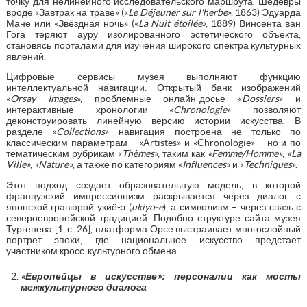
точку для нелинейного исследовательского маршрута. Шедевры
вроде «Завтрак на траве» («
Le
D
é
jeuner
sur
l
'
herbe
», 1863) Эдуарда
Мане или «Звёздная ночь» («
La
Nuit
é
toil
é
e
», 1889) Винсента ван
Гога теряют ауру изолированного эстетического объекта,
становясь порталами для изучения широкого спектра культурных
явлений.
Цифровые сервисы музея выполняют функцию
интеллектуальной навигации. Открытый банк изображений
«
Orsay
Images
», проблемные онлайн-досье «
Dossiers
» и
интерактивные хронологии «
Chronologie
» позволяют
деконструировать линейную версию истории искусства. В
разделе «
Collections
» навигация построена не только по
классическим параметрам – «Artistes» и «Chronologie» – но и по
тематическим рубрикам «
Th
è
mes
», таким как
«
Femme
/
Homme
»
,
«
La
Ville
»
,
«
Nature
»
, а также по категориям «
Influences
» и «
Techniques
».
Этот подход создает образовательную модель, в которой
французский импрессионизм раскрывается через диалог с
японской гравюрой укиё-э (
ukiyo
-
e
), а символизм – через связь с
североевропейской традицией. Подобно структуре сайта музея
Тургенева [1, с. 26], платформа Орсе выстраивает многослойный
портрет эпохи, где национальное искусство предстает
участником кросс-культурного обмена.
«Европейцы в искусстве»: персоналии как мосты
межкультурного диалога