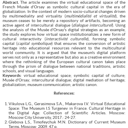
Abstract
.
The article examines the virtual educational space of the
French Musée d'Orsay as symbolic cultural capital in the era of
globalization. In the context of modern socio-cultural changes driven
by multimediality and virtuality (
multimédialité et virtualité
), the
museum ceases to be merely a repository of artifacts, becoming an
active agent of intercultural dialogue (
dialogue interculturel
). Using
the analysis of the Musée d'Orsay's digital strategies as an example,
the study explores how virtual space institutionalizes a new form of
cultural interactivity (
interactivité culturelle
), forming symbolic
capital (
capital symbolique
) that ensures the conversion of artistic
heritage into educational resources relevant to the multicultural
world community. It is argued that the museum's digital platform
serves not only as a representative but also as a creative environment
where the rethinking of the European cultural canon takes place
through the prism of dialogue between national traditions, artistic
schools, and visual languages.
Keywords
: virtual educational space; symbolic capital of culture;
Musée d'Orsay; intercultural dialogue; digital mediation of heritage;
globalization; museum communication; artistic canon.
References:
Vikulova L.G., Gerasimova S.A., Makarova I.V. Virtual Educational
Space: The Museum I.S Turgenev in France. Cultural Heritage in
the Digital Age: Collection of Scientific Articles. Moscow:
Moscow City University, 2017.: 24-27.
Glebova L.S., Timofeychuk M.N. Dictionary of Current Museum
Terms. Moscow: 2009, 47 p.