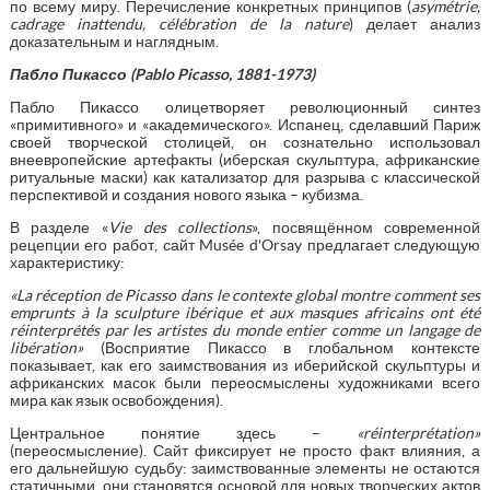
по всему миру. Перечисление конкретных принципов (
asym
é
trie
,
cadrage
inattendu
,
c
é
l
é
bration
de
la
nature
) делает анализ
доказательным и наглядным.
Пабло Пикассо (
Pablo
Picasso
, 1881-1973)
Пабло Пикассо олицетворяет революционный синтез
«примитивного» и «академического». Испанец, сделавший Париж
своей творческой столицей, он сознательно использовал
внеевропейские артефакты (иберская скульптура, африканские
ритуальные маски) как катализатор для разрыва с классической
перспективой и создания нового языка – кубизма.
В разделе «
Vie
des
collections
», посвящённом современной
рецепции его работ, сайт Musée d'Orsay предлагает следующую
характеристику:
«La réception de Picasso dans le contexte global montre comment ses
emprunts à la sculpture ibérique et aux masques africains ont été
réinterprétés par les artistes du monde entier comme un langage de
libération»
(Восприятие Пикассо в глобальном контексте
показывает, как его заимствования из иберийской скульптуры и
африканских масок были переосмыслены художниками всего
мира как язык освобождения).
Центральное понятие здесь –
«
r
é
interpr
é
tation
»
(переосмысление). Сайт фиксирует не просто факт влияния, а
его дальнейшую судьбу: заимствованные элементы не остаются
статичными, они становятся основой для новых творческих актов