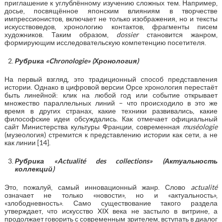
приглашение к углублённому изучению сложных тем. Например,
досье, посвящённое японским влияниям в творчестве
импрессионистов, включает не только изображения, но и тексты
искусствоведов, хронологию контактов, фрагменты писем
художников. Таким образом,
dossier
становится жанром,
формирующим исследовательскую компетенцию посетителя.
Рубрика «
Chronologie
» (Хронология)
На первый взгляд, это традиционный способ представления
истории. Однако в цифровой версии Орсе хронология перестаёт
быть линейной: клик на любой год или событие открывает
множество параллельных линий – что происходило в это же
время в других странах, какие техники развивались, какие
философские идеи обсуждались. Как отмечает официальный
сайт Министерства культуры Франции, современная
mus
é
ologie
(музеология) стремится к представлению истории как сети, а не
как линии [14].
Рубрика «
Actualit
é
des
collections
» (Актуальность
коллекций)
Это, пожалуй, самый инновационный жанр. Слово
actualit
é
означает не только «новости», но и «актуальность»,
«злободневность». Само существование такого раздела
утверждает, что искусство XIX века не застыло в витрине, а
продолжает говорить с современным зрителем, вступать в диалог