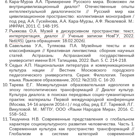
Кара-Мурза А.А. Примирение Русского мира. Возможен ли
внутрицивилизационный диалог? Отечественные опыты
интеллектуальной диалогичности // Русский мир как
цивилизационное пространство: коллективная монография /
под ред. А.А. Гусейнова, А.А. Кара-Мурзы, А.Ф. Яковлевой. М.:
ИФРАН, 2011. С. 148-195.
Рыжкова О.А. Музей в дискурсивном пространстве: текст,
интерпретация, диалог // Ученые записки НовГУ, 2022.
№6(45)
. (дата обращения: 18.02.2026).
Савельева У.А., Тулякова П.А. Музейные тексты и их
классификация // Креативная лингвистика: сборник научных
статей. Астрахань: Астраханский государственный
университет имени В.Н. Татищева, 2022. Вып. 5. С. 214-218.
Седых А.П. Национальная литература и коммуникационная
культура нации // Вестник Московского городского
педагогического университета. Серия: Филология. Теория
языка. Языковое образование, 2012. №2(10). С. 16-20.
Тарева Е.Г. Межкультурная образовательная идеология в
эпоху геополитических трансформаций // Диалог культур.
Культура диалога: в поисках передовых социо-гуманитарных
практик: материалы Первой международной конференции
(Москва, 14-16 апреля 2016 г.) / под общ. ред. Е.Г. Таревой, Л.Г.
Викуловой. М.: МГПУ; ООО «Языки Народов Мира», 2016. С.
558–562.
Тишунина Н.В. Современные представления о глобальном
характере социокультурного развития человечества. Часть 1.
Современная культура как пространство трансформаций //
Глобализм в системе категорий современной