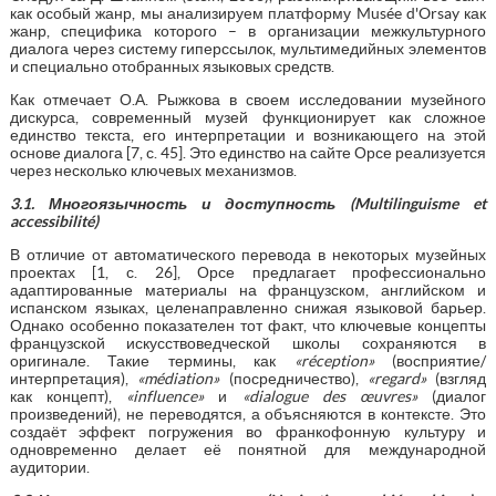
как особый жанр, мы анализируем платформу Musée d'Orsay как
жанр, специфика которого – в организации межкультурного
диалога через систему гиперссылок, мультимедийных элементов
и специально отобранных языковых средств.
Как отмечает О.А. Рыжкова в своем исследовании музейного
дискурса, современный музей функционирует как сложное
единство текста, его интерпретации и возникающего на этой
основе диалога [7, с. 45]. Это единство на сайте Орсе реализуется
через несколько ключевых механизмов.
3.1.
Многоязычность
и
доступность
(Multilinguisme et
accessibilité)
В отличие от автоматического перевода в некоторых музейных
проектах [1, с. 26], Орсе предлагает профессионально
адаптированные материалы на французском, английском и
испанском языках, целенаправленно снижая языковой барьер.
Однако особенно показателен тот факт, что ключевые концепты
французской искусствоведческой школы сохраняются в
оригинале. Такие термины, как
«
r
é
ception
»
(восприятие/
интерпретация),
«
m
é
diation
»
(посредничество),
«
regard
»
(взгляд
как концепт),
«
influence
»
и
«
dialogue
des
œ
uvres
»
(диалог
произведений), не переводятся, а объясняются в контексте. Это
создаёт эффект погружения во франкофонную культуру и
одновременно делает её понятной для международной
аудитории.