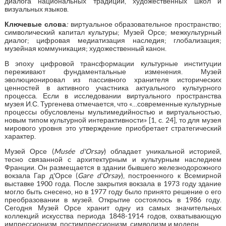
диалога национальных традиций, художественных школ и
визуальных языков.
Ключевые слова
:
виртуальное образовательное пространство;
символический капитал культуры; Музей Орсе; межкультурный
диалог; цифровая медиатизация наследия; глобализация;
музейная коммуникация; художественный канон.
В эпоху цифровой трансформации культурные институции
переживают фундаментальные изменения. Музей
эволюционировал из пассивного хранителя исторических
ценностей в активного участника актуального культурного
процесса. Если в исследовании виртуального пространства
музея И.С. Тургенева отмечается, что «…современные культурные
процессы обусловлены мультимедийностью и виртуальностью,
новым типом культурной интерактивности» [1, с. 24], то для музея
мирового уровня это утверждение приобретает стратегический
характер.
Музей Орсе (
Mus
é
e
d
'
Orsay
) обладает уникальной историей,
тесно связанной с архитектурным и культурным наследием
Франции. Он размещается в здании бывшего железнодорожного
вокзала Гар д'Орсе (
Gare
d
'
Orsay
), построенного к Всемирной
выставке 1900 года. После закрытия вокзала в 1973 году здание
могло быть снесено, но в 1977 году было принято решение о его
преобразовании в музей. Открытие состоялось в 1986 году.
Сегодня Музей Орсе хранит одну из самых значительных
коллекций искусства периода 1848-1914 годов, охватывающую
импрессионизм, постимпрессионизм, символизм и модерн.