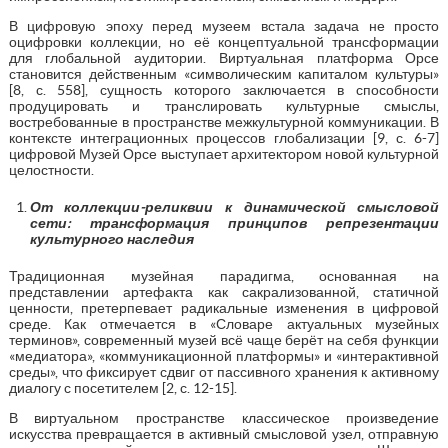
В цифровую эпоху перед музеем встала задача не просто
оцифровки коллекции, но её концептуальной трансформации
для глобальной аудитории. Виртуальная платформа Орсе
становится действенным «символическим капиталом культуры»
[8, с. 558], сущность которого заключается в способности
продуцировать и транслировать культурные смыслы,
востребованные в пространстве межкультурной коммуникации. В
контексте интеграционных процессов глобализации [9, с. 6-7]
цифровой Музей Орсе выступает архитектором новой культурной
целостности.
От коллекции-реликвии к динамической смысловой
сети: трансформация принципов репрезентации
культурного наследия
Традиционная музейная парадигма, основанная на
представлении артефакта как сакрализованной, статичной
ценности, претерпевает радикальные изменения в цифровой
среде. Как отмечается в «Словаре актуальных музейных
терминов», современный музей всё чаще берёт на себя функции
«медиатора», «коммуникационной платформы» и «интерактивной
среды», что фиксирует сдвиг от пассивного хранения к активному
диалогу с посетителем [2, с. 12-15].
В виртуальном пространстве классическое произведение
искусства превращается в активный смысловой узел, отправную