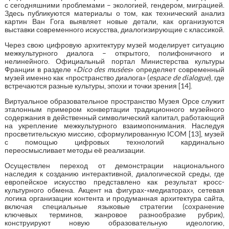
с сегодняшними проблемами – экологией, гендером, миграцией.
Здесь публикуются материалы о том, как технический анализ
картин Ван Гога выявляет новые детали, как организуются
выставки современного искусства, диалогизирующие с классикой.
Через свою цифровую архитектуру музей моделирует ситуацию
межкультурного диалога – открытого, полифоничного и
нелинейного. Официальный портал Министерства культуры
Франции в разделе «
Dico
des
mus
é
es
» определяет современный
музей именно как «пространство диалога» (
espace
de
dialogue
), где
встречаются разные культуры, эпохи и точки зрения [14].
Виртуальное образовательное пространство Музея Орсе служит
эталонным примером конвертации традиционного музейного
содержания в действенный символический капитал, работающий
на укрепление межкультурного взаимопонимания. Наследуя
просветительскую миссию, сформулированную ICOM [13], музей
с помощью цифровых технологий кардинально
переосмысливает методы её реализации.
Осуществлен переход от демонстрации национального
наследия к созданию интерактивной, диалогической среды, где
европейское искусство представлено как результат кросс-
культурного обмена. Акцент на фигурах-«медиаторах», сетевая
логика организации контента и продуманная архитектура сайта,
включая специальные языковые стратегии (сохранение
ключевых терминов, жанровое разнообразие рубрик),
конструируют новую образовательную идеологию,