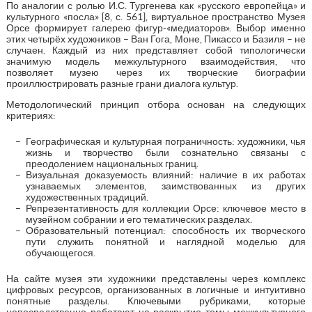
По аналогии с ролью И.С. Тургенева как «русского европейца» и
культурного «посла» [8, с. 561], виртуальное пространство Музея
Орсе формирует галерею фигур-«медиаторов». Выбор именно
этих четырёх художников – Ван Гога, Моне, Пикассо и Базиля – не
случаен. Каждый из них представляет собой типологически
значимую модель межкультурного взаимодействия, что
позволяет музею через их творческие биографии
проиллюстрировать разные грани диалога культур.
Методологический принцип отбора основан на следующих
критериях:
Географическая и культурная пограничность: художники, чья
жизнь и творчество были сознательно связаны с
преодолением национальных границ.
Визуальная доказуемость влияний: наличие в их работах
узнаваемых элементов, заимствованных из других
художественных традиций.
Репрезентативность для коллекции Орсе: ключевое место в
музейном собрании и его тематических разделах.
Образовательный потенциал: способность их творческого
пути служить понятной и наглядной моделью для
обучающегося.
На сайте музея эти художники представлены через комплекс
цифровых ресурсов, организованных в логичные и интуитивно
понятные разделы. Ключевыми рубриками, которые
непосредственно работают на раскрытие темы межкультурного