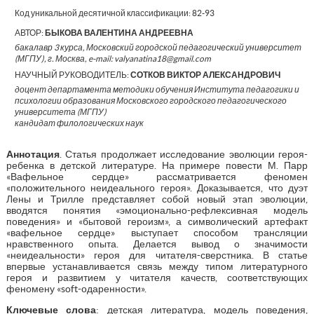
Код уникальной десятичной классификации:
82-93
АВТОР:
БЫКОВА ВАЛЕНТИНА АНДРЕЕВНА
бакалавр 3 курса, Московский городской педагогический университет
(МГПУ), г. Москва, e-mail: valyanatina18@gmail.com
НАУЧНЫЙ РУКОВОДИТЕЛЬ:
СОТКОВ ВИКТОР АЛЕКСАНДРОВИЧ
доцент департамента методики обучения Института педагогики и
психологии образования Московского городского педагогического
университета (МГПУ)
кандидат филологических наук
Аннотация
. Статья продолжает исследование эволюции героя-
ребенка в детской литературе. На примере повести М. Парр
«Вафельное сердце» рассматривается феномен
«положительного неидеального героя». Доказывается, что дуэт
Лены и Трилле представляет собой новый этап эволюции,
вводятся понятия «эмоционально-рефлексивная модель
поведения» и «бытовой героизм», а символический артефакт
«вафельное сердце» выступает способом трансляции
нравственного опыта. Делается вывод о значимости
«неидеальности» героя для читателя-сверстника. В статье
впервые устанавливается связь между типом литературного
героя и развитием у читателя качеств, соответствующих
феномену «soft-одаренности».
Ключевые слова
: детская литература, модель поведения,