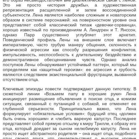
Это не просто «история дружбы», а художественная
репрезентация расщепленной и затем воссоединенной
субъектности. Лена является наиболее сложным и новаторским
образом в системе персонажей: на поверхностном уровне она
представляет собой классический типаж «девочки-сорванца»,
хорошо известный по произведениям А. Линдгрен и Т. Янссон,
однако Парр существенно углубляет этот архетип.
Поведенческий профиль Лены на внешнем слое включает
императивную, часто грубую манеру общения, склонность к
физической агрессии как способу разрешения конфликтов,
импульсивность, неспособность к длительному бездействию и
демонстративное обесценивание чувств. Однако анализ
поступков Лены обнаруживает устойчивый паттерн, который мы
определяем как «защитный героизм»: ее агрессия и грубость
являются следствием экзистенциальной фрустрации, вызванной
отсутствием отца.
Ключевые эпизоды повести подтверждают данную гипотезу. В
сюжетной линии «Возьмем папу в хорошие руки» Лена
инициирует размещение объявления о поиске отца, и комизм
ситуации, связанный с путаницей с собакой, не отменяет ее
глубинной серьезности. Принципиально важно, что Лена
формулирует «обязательные условия»: будущий отец «должен
быть очень хорошим» и «любить вареную капусту». Последнее
представляет собой прямую отсылку к миру Трилле, к образу его
отца, который доедает за сыном нелюбимую капусту. Лена не
просто ищет абстрактного родителя – она ищет отца, подобного
отцу своего друга, что свидетельствует о высоком уровне