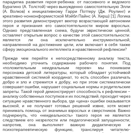
парадигма развития героя-ребенка: от пассивного и ведомого
Буратино (А. Толстой) через вынужденно самостоятельную Элли
(А. Волков) к инициативному Гарри Поттеру (Дж. Роулинг) и
креативно-нонконформистской Мэйбл Пайнс (А. Хирш) [1]. Логика
этого развития демонстрирует вектор возрастающей автономии
героя и признания его самостоятельности миром взрослых.
Однако представленная схема, будучи эвристически ценной,
оставляет открытым вопрос о качестве этой самостоятельности:
является ли она исключительно инструментальной,
направленной на достижение цели, или включает в себя также
сферу эмоционального интеллекта и нравственной рефлексии?
Прежде чем перейти к непосредственному анализу текста,
необходимо уточнить содержание рабочего понятия. Под
«положительным неидеальным героем» мы понимаем
персонажа детской литературы, который обладает устойчивой
нравственной системой координат, то есть способен различать
добро и зло и стремится к добру, но при этом систематически
совершает ошибки, нарушает социальные нормы и родительские
запреты. Такой герой демонстрирует способность к рефлексии –
анализу собственных поступков и их последствий, проходит через
ситуацию нравственного выбора, где «цена» ошибки оказывается
высокой, и не получает готовых решений извне, хотя может
принимать помощь от значимых взрослых и сверстников. Важно
подчеркнуть, что «неидеальность» такого героя не является
следствием его незрелости или педагогической запущенности;
напротив, она выполняет важную дидактическую и
психотерапевтическую функцию, транслируя читателю-