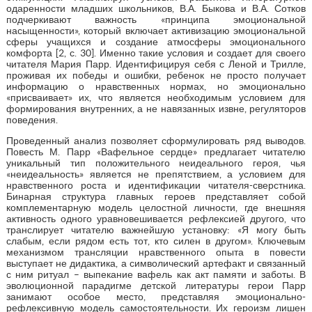
одаренности младших школьников, В.А. Быкова и В.А. Сотков
подчеркивают важность «принципа эмоциональной
насыщенности», который включает активизацию эмоциональной
сферы учащихся и создание атмосферы эмоционального
комфорта [2, с. 30]. Именно такие условия и создает для своего
читателя Мария Парр. Идентифицируя себя с Леной и Трилле,
проживая их победы и ошибки, ребенок не просто получает
информацию о нравственных нормах, но эмоционально
«присваивает» их, что является необходимым условием для
формирования внутренних, а не навязанных извне, регуляторов
поведения.
Проведенный анализ позволяет сформулировать ряд выводов.
Повесть М. Парр «Вафельное сердце» предлагает читателю
уникальный тип положительного неидеального героя, чья
«неидеальность» является не препятствием, а условием для
нравственного роста и идентификации читателя-сверстника.
Бинарная структура главных героев представляет собой
комплементарную модель целостной личности, где внешняя
активность одного уравновешивается рефлексией другого, что
транслирует читателю важнейшую установку: «Я могу быть
слабым, если рядом есть тот, кто силен в другом». Ключевым
механизмом трансляции нравственного опыта в повести
выступает не дидактика, а символический артефакт и связанный
с ним ритуал – выпекание вафель как акт памяти и заботы. В
эволюционной парадигме детской литературы герои Парр
занимают особое место, представляя эмоционально-
рефлексивную модель самостоятельности. Их героизм лишен