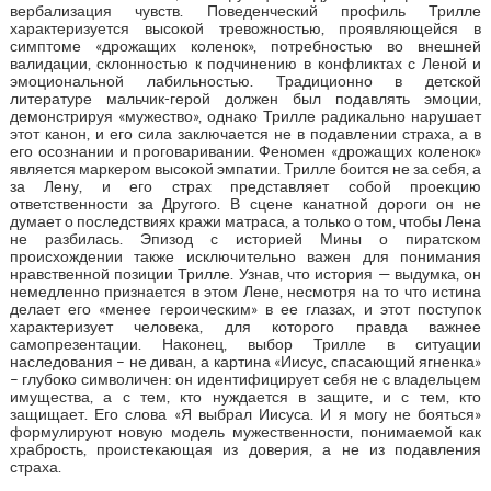
вербализация чувств. Поведенческий профиль Трилле
характеризуется высокой тревожностью, проявляющейся в
симптоме «дрожащих коленок», потребностью во внешней
валидации, склонностью к подчинению в конфликтах с Леной и
эмоциональной лабильностью. Традиционно в детской
литературе мальчик-герой должен был подавлять эмоции,
демонстрируя «мужество», однако Трилле радикально нарушает
этот канон, и его сила заключается не в подавлении страха, а в
его осознании и проговаривании. Феномен «дрожащих коленок»
является маркером высокой эмпатии. Трилле боится не за себя, а
за Лену, и его страх представляет собой проекцию
ответственности за Другого. В сцене канатной дороги он не
думает о последствиях кражи матраса, а только о том, чтобы Лена
не разбилась. Эпизод с историей Мины о пиратском
происхождении также исключительно важен для понимания
нравственной позиции Трилле. Узнав, что история — выдумка, он
немедленно признается в этом Лене, несмотря на то что истина
делает его «менее героическим» в ее глазах, и этот поступок
характеризует человека, для которого правда важнее
самопрезентации. Наконец, выбор Трилле в ситуации
наследования – не диван, а картина «Иисус, спасающий ягненка»
– глубоко символичен: он идентифицирует себя не с владельцем
имущества, а с тем, кто нуждается в защите, и с тем, кто
защищает. Его слова «Я выбрал Иисуса. И я могу не бояться»
формулируют новую модель мужественности, понимаемой как
храбрость, проистекающая из доверия, а не из подавления
страха.