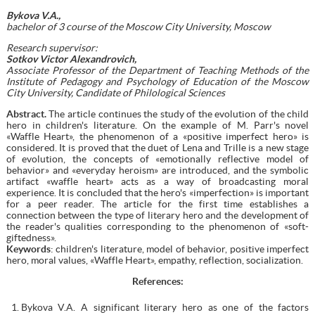
Bykova V.A.,
bachelor
of 3 course of the Moscow City University, Moscow
Research supervisor:
Sotkov Victor Alexandrovich,
Associate Professor of the Department of Teaching Methods of the
Institute of Pedagogy and Psychology of Education of the Moscow
City University, Candidate of Philological Sciences
Abstract.
The article continues the study of the evolution of the child
hero in children's literature. On the example of M. Parr's novel
«Waffle Heart», the phenomenon of a «positive imperfect hero» is
considered. It is proved that the duet of Lena and Trille is a new stage
of evolution, the concepts of «emotionally reflective model of
behavior» and «everyday heroism» are introduced, and the symbolic
artifact «waffle heart» acts as a way of broadcasting moral
experience. It is concluded that the hero's «imperfection» is important
for a peer reader. The article for the first time establishes a
connection between the type of literary hero and the development of
the reader's qualities corresponding to the phenomenon of «soft-
giftedness».
Keywords
: children's literature, model of behavior, positive imperfect
hero, moral values, «Waffle Heart», empathy, reflection, socialization.
References
:
Bykova V.A. A significant literary hero as one of the factors