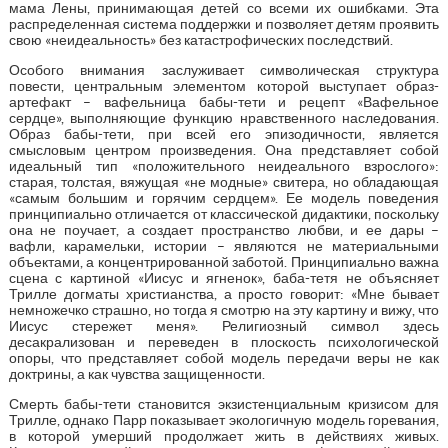
мама Лены, принимающая детей со всеми их ошибками. Эта
распределенная система поддержки и позволяет детям проявить
свою «неидеальность» без катастрофических последствий.
Особого внимания заслуживает символическая структура
повести, центральным элементом которой выступает образ-
артефакт – вафельница бабы-тети и рецепт «Вафельное
сердце», выполняющие функцию нравственного наследования.
Образ бабы-тети, при всей его эпизодичности, является
смысловым центром произведения. Она представляет собой
идеальный тип «положительного неидеального взрослого»:
старая, толстая, вяжущая «не модные» свитера, но обладающая
«самым большим и горячим сердцем». Ее модель поведения
принципиально отличается от классической дидактики, поскольку
она не поучает, а создает пространство любви, и ее дары –
вафли, карамельки, истории – являются не материальными
объектами, а концентрированной заботой. Принципиально важна
сцена с картиной «Иисус и ягненок», баба-тетя не объясняет
Трилле догматы христианства, а просто говорит: «Мне бывает
немножечко страшно, но тогда я смотрю на эту картину и вижу, что
Иисус стережет меня». Религиозный символ здесь
десакрализован и переведен в плоскость психологической
опоры, что представляет собой модель передачи веры не как
доктрины, а как чувства защищенности.
Смерть бабы-тети становится экзистенциальным кризисом для
Трилле, однако Парр показывает экологичную модель горевания,
в которой умерший продолжает жить в действиях живых.