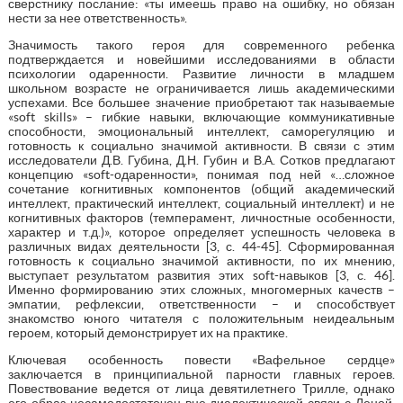
сверстнику послание: «ты имеешь право на ошибку, но обязан
нести за нее ответственность».
Значимость такого героя для современного ребенка
подтверждается и новейшими исследованиями в области
психологии одаренности. Развитие личности в младшем
школьном возрасте не ограничивается лишь академическими
успехами. Все большее значение приобретают так называемые
«soft skills» – гибкие навыки, включающие коммуникативные
способности, эмоциональный интеллект, саморегуляцию и
готовность к социально значимой активности. В связи с этим
исследователи Д.В. Губина, Д.Н. Губин и В.А. Сотков предлагают
концепцию «soft-одаренности», понимая под ней «…сложное
сочетание когнитивных компонентов (общий академический
интеллект, практический интеллект, социальный интеллект) и не
когнитивных факторов (темперамент, личностные особенности,
характер и т.д.)», которое определяет успешность человека в
различных видах деятельности [3, с. 44-45]. Сформированная
готовность к социально значимой активности, по их мнению,
выступает результатом развития этих soft-навыков [3, с. 46].
Именно формированию этих сложных, многомерных качеств –
эмпатии, рефлексии, ответственности – и способствует
знакомство юного читателя с положительным неидеальным
героем, который демонстрирует их на практике.
Ключевая особенность повести «Вафельное сердце»
заключается в принципиальной парности главных героев.
Повествование ведется от лица девятилетнего Трилле, однако
его образ несамодостаточен вне диалектической связи с Леной.