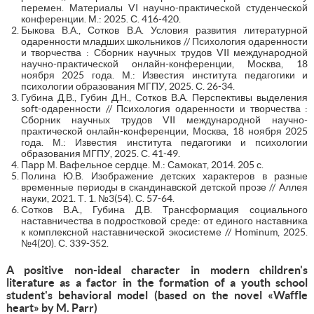
перемен. Материалы VI научно-практической студенческой
конференции. М.: 2025. С. 416-420.
Быкова В.А., Сотков В.А. Условия развития литературной
одаренности младших школьников // Психология одаренности
и творчества : Сборник научных трудов VII международной
научно-практической онлайн-конференции, Москва, 18
ноября 2025 года. М.: Известия института педагогики и
психологии образования МГПУ, 2025. С. 26-34.
Губина Д.В., Губин Д.Н., Сотков В.А. Перспективы выделения
soft-одаренности // Психология одаренности и творчества :
Сборник научных трудов VII международной научно-
практической онлайн-конференции, Москва, 18 ноября 2025
года. М.: Известия института педагогики и психологии
образования МГПУ, 2025. С. 41-49.
Парр М. Вафельное сердце. М.: Самокат, 2014. 205 с.
Полина Ю.В. Изображение детских характеров в разные
временные периоды в скандинавской детской прозе // Аллея
науки, 2021. Т. 1. №3(54). С. 57-64.
Сотков В.А., Губина Д.В. Трансформация социального
наставничества в подростковой среде: от единого наставника
к комплексной наставнической экосистеме // Hominum, 2025.
№4(20). С. 339-352.
A positive non-ideal character in modern children's
literature as a factor in the formation of a youth school
student's behavioral model (based on the novel «Waffle
heart» by M. Parr)