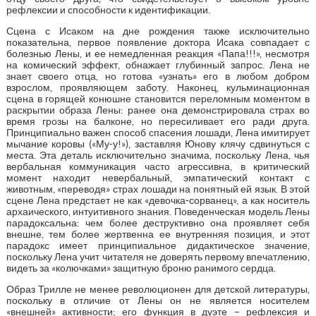
рефлексии и способности к идентификации.
Сцена с Исаком на дне рождения также исключительно
показательна, первое появление доктора Исака совпадает с
болезнью Лены, и ее немедленная реакция «Папа!!!», несмотря
на комический эффект, обнажает глубинный запрос. Лена не
знает своего отца, но готова «узнать» его в любом добром
взрослом, проявляющем заботу. Наконец, кульминационная
сцена в горящей конюшне становится переломным моментом в
раскрытии образа Лены: ранее она демонстрировала страх во
время грозы на балконе, но пересиливает его ради друга.
Принципиально важен способ спасения лошади, Лена имитирует
мычание коровы («Му-у!»), заставляя Юнову клячу сдвинуться с
места. Эта деталь исключительно значима, поскольку Лена, чья
вербальная коммуникация часто агрессивна, в критический
момент находит невербальный, эмпатический контакт с
животным, «переводя» страх лошади на понятный ей язык. В этой
сцене Лена предстает не как «девочка-сорванец», а как носитель
архаического, интуитивного знания. Поведенческая модель Лены
парадоксальна: чем более деструктивно она проявляет себя
внешне, тем более жертвенна ее внутренняя позиция, и этот
парадокс имеет принципиальное дидактическое значение,
поскольку Лена учит читателя не доверять первому впечатлению,
видеть за «колючками» защитную броню ранимого сердца.
Образ Трилле не менее революционен для детской литературы,
поскольку в отличие от Лены он не является носителем
«внешней» активности; его функция в дуэте – рефлексия и