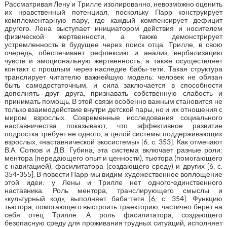
Рассматривая Лену и Трилле изолированно, невозможно оценить
их нравственный потенциал, поскольку Парр конструирует
комплементарную пару, где каждый компенсирует дефицит
другого. Лена выступает инициатором действия и носителем
физической жертвенности, а также демонстрирует
устремленность в будущее через поиск отца. Трилле, в свою
очередь, обеспечивает рефлексию и анализ, вербализацию
чувств и эмоциональную жертвенность, а также осуществляет
контакт с прошлым через наследие бабы-тети. Такая структура
транслирует читателю важнейшую модель: человек не обязан
быть самодостаточным, и сила заключается в способности
дополнять друг друга, признавать собственную слабость и
принимать помощь. В этой связи особенно важным становится не
только взаимодействие внутри детской пары, но и их отношения с
миром взрослых. Современные исследования социального
наставничества показывают, что эффективное развитие
подростка требует не одного, а целой системы поддерживающих
взрослых, «наставнической экосистемы» [6, с. 353]. Как отмечают
В.А. Сотков и Д.В. Губина, эта система включает разные роли:
ментора (передающего опыт и ценности), тьютора (помогающего
с навигацией), фасилитатора (создающего среду) и других [6, с.
354-355]. В повести Парр мы видим художественное воплощение
этой идеи: у Лены и Трилле нет одного-единственного
наставника. Роль ментора, транслирующего смыслы и
«культурный код», выполняет баба-тетя [6, с. 354]. Функцию
тьютора, помогающего выстроить траекторию, частично берет на
себя отец Трилле. А роль фасилитатора, создающего
безопасную среду для проживания трудных ситуаций, исполняет