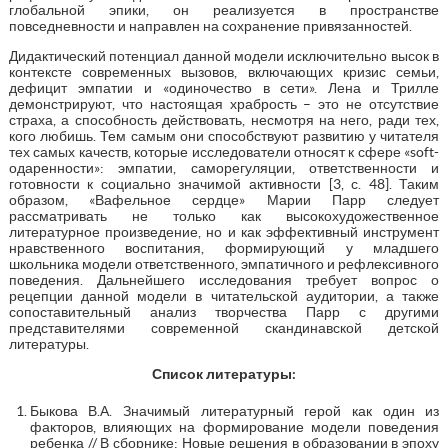
глобальной эпики, он реализуется в пространстве
повседневности и направлен на сохранение привязанностей.
Дидактический потенциал данной модели исключительно высок в
контексте современных вызовов, включающих кризис семьи,
дефицит эмпатии и «одиночество в сети». Лена и Трилле
демонстрируют, что настоящая храбрость – это не отсутствие
страха, а способность действовать, несмотря на него, ради тех,
кого любишь. Тем самым они способствуют развитию у читателя
тех самых качеств, которые исследователи относят к сфере «soft-
одаренности»: эмпатии, саморегуляции, ответственности и
готовности к социально значимой активности [3, с. 48]. Таким
образом, «Вафельное сердце» Марии Парр следует
рассматривать не только как высокохудожественное
литературное произведение, но и как эффективный инструмент
нравственного воспитания, формирующий у младшего
школьника модели ответственного, эмпатичного и рефлексивного
поведения. Дальнейшего исследования требует вопрос о
рецепции данной модели в читательской аудитории, а также
сопоставительный анализ творчества Парр с другими
представителями современной скандинавской детской
литературы.
Список литературы:
Быкова В.А. Значимый литературный герой как один из
факторов, влияющих на формирование модели поведения
ребенка // В сборнике: Новые решения в образовании в эпоху