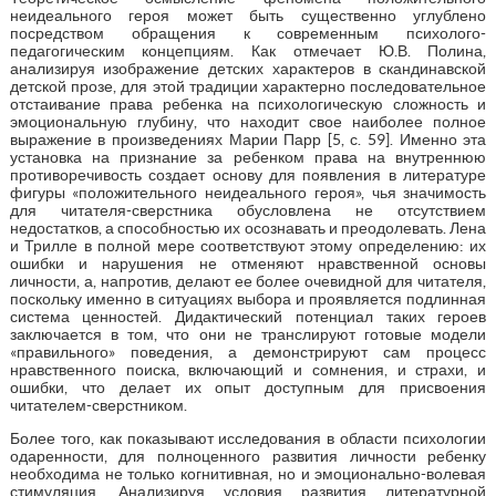
неидеального героя может быть существенно углублено
посредством обращения к современным психолого-
педагогическим концепциям. Как отмечает Ю.В. Полина,
анализируя изображение детских характеров в скандинавской
детской прозе, для этой традиции характерно последовательное
отстаивание права ребенка на психологическую сложность и
эмоциональную глубину, что находит свое наиболее полное
выражение в произведениях Марии Парр [5, с. 59]. Именно эта
установка на признание за ребенком права на внутреннюю
противоречивость создает основу для появления в литературе
фигуры «положительного неидеального героя», чья значимость
для читателя-сверстника обусловлена не отсутствием
недостатков, а способностью их осознавать и преодолевать. Лена
и Трилле в полной мере соответствуют этому определению: их
ошибки и нарушения не отменяют нравственной основы
личности, а, напротив, делают ее более очевидной для читателя,
поскольку именно в ситуациях выбора и проявляется подлинная
система ценностей. Дидактический потенциал таких героев
заключается в том, что они не транслируют готовые модели
«правильного» поведения, а демонстрируют сам процесс
нравственного поиска, включающий и сомнения, и страхи, и
ошибки, что делает их опыт доступным для присвоения
читателем-сверстником.
Более того, как показывают исследования в области психологии
одаренности, для полноценного развития личности ребенку
необходима не только когнитивная, но и эмоционально-волевая
стимуляция. Анализируя условия развития литературной