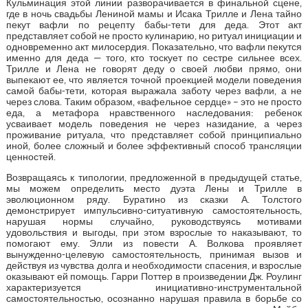
Кульминация этой линии разворачивается в финальной сцене,
где в ночь свадьбы Лениной мамы и Исака Трилле и Лена тайно
пекут вафли по рецепту бабы-тети для деда. Этот акт
представляет собой не просто кулинарию, но ритуал инициации и
одновременно акт милосердия. Показательно, что вафли пекутся
именно для деда — того, кто тоскует по сестре сильнее всех.
Трилле и Лена не говорят деду о своей любви прямо, они
выпекают ее, что является точной проекцией модели поведения
самой бабы-тети, которая выражала заботу через вафли, а не
через слова. Таким образом, «вафельное сердце» – это не просто
еда, а метафора нравственного наследования: ребенок
усваивает модель поведения не через назидание, а через
проживание ритуала, что представляет собой принципиально
иной, более сложный и более эффективный способ трансляции
ценностей.
Возвращаясь к типологии, предложенной в предыдущей статье,
мы можем определить место дуэта Лены и Трилле в
эволюционном ряду. Буратино из сказки А. Толстого
демонстрирует импульсивно-ситуативную самостоятельность,
нарушая нормы случайно, руководствуясь мотивами
удовольствия и выгоды, при этом взрослые то наказывают, то
помогают ему. Элли из повести А. Волкова проявляет
вынужденно-целевую самостоятельность, принимая вызов и
действуя из чувства долга и необходимости спасения, и взрослые
оказывают ей помощь. Гарри Поттер в произведении Дж. Роулинг
характеризуется инициативно-инструментальной
самостоятельностью, осознанно нарушая правила в борьбе со