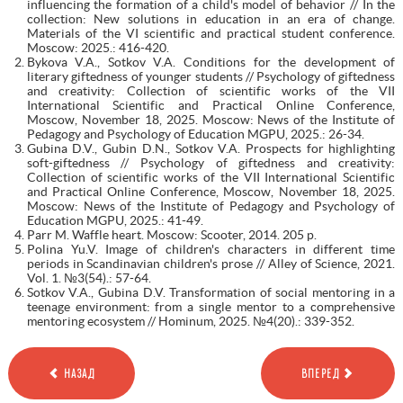
influencing the formation of a child's model of behavior // In the
collection: New solutions in education in an era of change.
Materials of the VI scientific and practical student conference.
Moscow: 2025.: 416-420.
Bykova V.A., Sotkov V.A. Conditions for the development of
literary giftedness of younger students // Psychology of giftedness
and creativity: Collection of scientific works of the VII
International Scientific and Practical Online Conference,
Moscow, November 18, 2025. Moscow: News of the Institute of
Pedagogy and Psychology of Education MGPU, 2025.: 26-34.
Gubina D.V., Gubin D.N., Sotkov V.A. Prospects for highlighting
soft-giftedness // Psychology of giftedness and creativity:
Collection of scientific works of the VII International Scientific
and Practical Online Conference, Moscow, November 18, 2025.
Moscow: News of the Institute of Pedagogy and Psychology of
Education MGPU, 2025.: 41-49.
Parr M. Waffle heart. Moscow: Scooter, 2014. 205 p.
Polina Yu.V. Image of children's characters in different time
periods in Scandinavian children's prose // Alley of Science, 2021.
Vol. 1. №3(54).: 57-64.
Sotkov V.A., Gubina D.V. Transformation of social mentoring in a
teenage environment: from a single mentor to a comprehensive
mentoring ecosystem // Hominum, 2025. №4(20).: 339-352.
НАЗАД
ВПЕРЕД