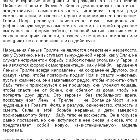
злом, и взрослые поощряют и награждают его за это. Мэйбл
Пайнс из «Гравити Фолз» А. Хирша демонстрирует креативно-
эгоцентричную самостоятельность, игнорируя нормы ради
самовыражения, и взрослые терпят и принимают ее поведение.
Герои Парр реализуют качественно иную, эмоционально-
рефлексивную модель самостоятельности, в которой нарушение
выступает как форма заботы, основной мотив заключается в
сохранении привязанности, а взрослые не просто помогают или
поощряют, но со-переживают и со-действуют.
Нарушения Лены и Трилле не являются следствием незрелости,
как у Буратино, не выступают вынужденной мерой, как у Элли, не
служат инструментом борьбы с абсолютным злом, как у Гарри, и
не являются формой самопрезентации, как у Мэйбл. Нарушения
Лены и Трилле всегда направлены на сохранение Другого: они
крадут катер, чтобы повторить подвиг Ноя и спасти животных,
пусть и комически; они закапывают радио, чтобы «прожить» опыт
бабы-тети и прикоснуться к ее прошлому; они угоняют лошадь,
чтобы спасти ее от бойни; они сбегают из дома, чтобы не
потерять друг друга. Это героизм без глобального врага,
поскольку враг Лены и Трилле — не Волан-де-Морт и не
чудовища из Гравити Фолз, а разлука, одиночество, старость и
смерть. Силы в этой борьбе неравны, и дети заведомо
проигрывают эту битву — бабу-тетю не воскресить, Юн-в-гору все
равно постареет, но они вступают в нее снова и снова, что и
представляет собой новую, «экзистенциальную» модель
героизма.
Теоретическое осмысление феномена положительного