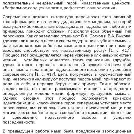
положительный неидеальный герой, нравственные ценности,
«Вафельное сердце», эмпатия, рефлексия, социализация.
Современная детская литература переживает этап активной
трансформации, и на смену дидактическим моделям, где герой
выступал либо идеальным образцом для подражания, либо анти-
примером, приходит сложный, психологически объемный тип
персонажа. Как справедливо отмечают В.А. Сотков и В.А. Быкова,
«детская литература несет в своем содержании глубокие смыслы,
раскрытие которых ребенком самостоятельно или при помощи
взрослых способствует его нравственному росту» [1, с. 417].
Процесс этот осуществляется через усвоение ключевых констант
чтения — устойчивых концептов, таких как «семья», «дружба»,
«дом», которые передают накопленный веками человеческий
опыт, помогая адаптации подрастающего поколения к условиям
современности [1, с. 417]. Дети, погружаясь в художественный
мир, невольно анализируют поступки персонажей, примеряют их
роли на себя и нередко берут с них пример. Таким образом,
каждая книга не просто рассказывает историю, а предлагает
определенную модель жизни, формируя культурные смыслы.
Однако сегодня этот процесс осложняется кризисом
идентификации: классические герои-супермены уступают место
персонажам, чья сила заключается не в физической мощи или
магических способностях, а в способности к эмпатии, рефлексии
и совершению нравственного выбора в условиях
повседневности.
В предыдущей работе нами была предложена эволюционная