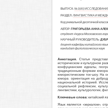
ВЫПУСК:
№3(85) ИССЛЕДОВАН
РАЗДЕЛ:
ЛИНГВИСТИКА И МЕЖД
Код уникальной десятичной класс
АВТОР:
ГРИГОРЬЕВА АННА АЛЕ
студент 4 курса Московского горо
НАУЧНЫЙ РУКОВОДИТЕЛЬ:
ДУБ
доцент кафедры китайского язы
кандидат филологических наук
Аннотация.
Статья представл
историческом и культурном ра
конфуцианские идеалы, геогр
традиционным формам юмора, т
юмористическим ток-шоу. На о
юмора: ориентация на доброде
национальной историей. Иссле
социальной рефлексии, культ
лингвистики, культурологии, ф
Ключевые слова:
китайский я
Язык является «зеркалом», о