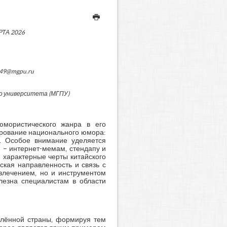
РТА 2026
149@mgpu.ru
о университета (МГПУ)
юмористического жанра в его
ирование национального юмора:
т. Особое внимание уделяется
 – интернет-мемам, стендапу и
 характерные черты китайского
ская направленность и связь с
звлечением, но и инструментом
лезна специалистам в области
елённой страны, формируя тем