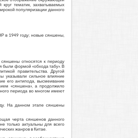
й круг тематик, захватываемых
широкой популяризации данного
Р в 1949 году; новые сяншены,
 сяншены относятся к периоду
я были формой «обхода табу». В
итикой правительства. Другой
мы указывали сильное влияние
ие его антипода, высмеивание
нием «сяншена», а продолжило
нного периода во многом имеют
ду. На данном этапе сяншены
ющая черта сяншенов данного
не только актуальны для всего
ических жанров в Китае.