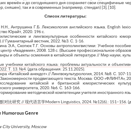
йших времён и до сегодняшнего дня сохраняет свои специфичные черт
сняшен), так и в современных (например, стендап) [3], [10].
Список литературы:
.Н., Антрушина Г.Б. Лексикология английского языка. English lexic
ьство Юрайт, 2020. 196 с.
тилистические и лингвокультурные особенности китайского юмор
// Гуманитарный вестник, 2022. №3. С. 1-16.
кина Э.А., Скопюк Т.Г. Основы антрополингвистики: Учебное пособи
й центр «Академия», 2008. 128 с. (Высшее профессиональное образов
нры и объекты осмеяния в китайской литературе // Мир науки, культ
е учебники китайского языка: проблемы актуальности и объективн
022. Т. 13. №4
. (дата обращения: 25.11.2025).
ра «Китайский анекдот» // Лингвокультурология, 2014. №8. С. 107-11
 Закономерности продвигающего текста. Москва: ООО «ФЛИНТА», 201
сследование китайской и британской юмористических культур
ского университета, 2020. №6. С. 163-166.
 Формирование методической компетенции учителя иностранного языка
// 现代语言学Modern Linguistics, 2024. №12(6).: 151–156
. 
ese Humorous Genre
w City University, Moscow