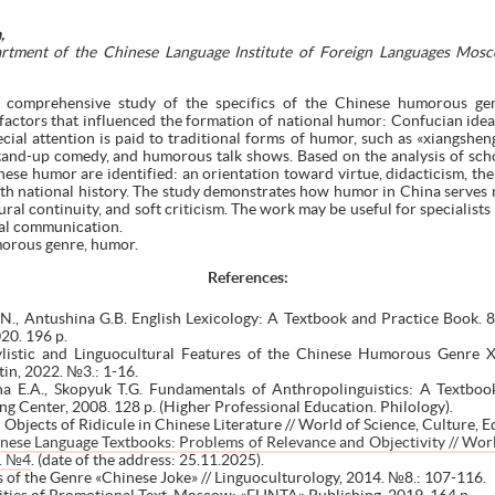
,
rtment of the Chinese Language Institute of Foreign Languages Mosc
a comprehensive study of the specifics of the Chinese humorous genr
factors that influenced the formation of national humor: Confucian ideal
ecial attention is paid to traditional forms of humor, such as «xiangshen
tand-up comedy, and humorous talk shows. Based on the analysis of scho
inese humor are identified: an orientation toward virtue, didacticism, th
ith national history. The study demonstrates how humor in China serves 
tural continuity, and soft criticism. The work may be useful for specialists i
ural communication.
orous genre, humor.
References:
., Antushina G.B. English Lexicology: A Textbook and Practice Book. 8
20. 196 p.
tylistic and Linguocultural Features of the Chinese Humorous Genre 
tin, 2022. №3.: 1-16.
ina E.A., Skopyuk T.G. Fundamentals of Anthropolinguistics: A Textboo
 Center, 2008. 128 p. (Higher Professional Education. Philology).
bjects of Ridicule in Chinese Literature // World of Science, Culture, 
se Language Textbooks: Problems of Relevance and Objectivity // World 
3. №4
. (date of the address: 25.11.2025).
s of the Genre «Chinese Joke» // Linguoculturology, 2014. №8.: 107-116.