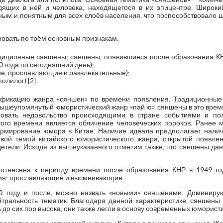
дящих в ней и человека, находящегося в их эпицентре. Широки
пным и понятным для всех слоёв населения, что поспособствовало 
вать по трём основным признакам:
диционные сяншены; сяншены, появившиеся после образования КН
0 года по сегодняшний день);
ие, прославляющие и развлекательные);
олилог) [2].
фикацию жанра «сяншен» по времени появления. Традиционные
к вышеупомянутый юмористический жанр «пай ю», сяншены в это врем
овать недовольство происходящими в стране событиями и пол
ого времени является обличение человеческих пороков. Ранее 
рмирование юмора в Китае. Наличие идеала предполагает налич
овой темой китайского юмористического жанра, открытой появле
етели. Исходя из вышеуказанного отметим также, что сяншены да
отнесена к периоду времени после образования КНР в 1949 го
ния: прославляющие и высмеивающие.
0 году и после, можно назвать «новыми» сяншенами. Доминиру
тральность тематик. Благодаря данной характеристике, сяншены 
ь до сих пор высока, они также легли в основу современных юморист