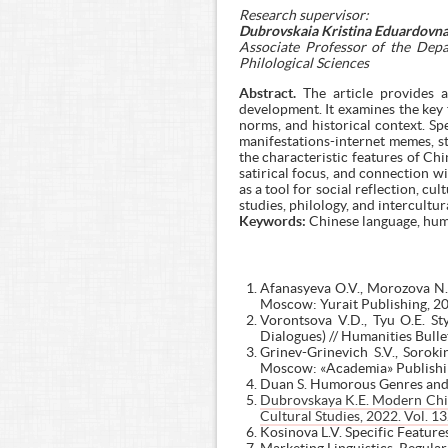
Research supervisor:
Dubrovskaia Kristina Eduardovna
Associate Professor of the Depa
Philological Sciences
Abstract.
The article provides 
development. It examines the key 
norms, and historical context. Sp
manifestations-internet memes, s
the characteristic features of Ch
satirical focus, and connection w
as a tool for social reflection, cul
studies, philology, and intercult
Keywords:
Chinese language, hum
Afanasyeva O.V., Morozova N.N
Moscow: Yurait Publishing, 20
Vorontsova V.D., Tyu O.E. S
Dialogues) // Humanities Bulle
Grinev-Grinevich S.V., Sorok
Moscow: «Academia» Publishing
Duan S. Humorous Genres and O
Dubrovskaya K.E. Modern Chine
Cultural Studies, 2022. Vol. 1
Kosinova L.V. Specific Feature