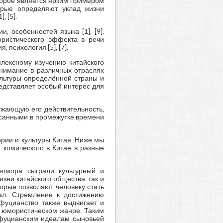
торое является ярким примером
орые определяют уклад жизни
 [5].
 особенностей языка [1], [9].
ристического эффекта в речи
 психология [5], [7].
плексному изучению китайского
нимание в различных отраслях
ультуры определённой страны и
редставляет особый интерес для
ужающую его действительность,
исанными в промежутке времени
рии и культуры Китая. Ниже мы
комического в Китае в разные
о юмора сыграли культурный и
зни китайского общества, так и
торые позволяют человеку стать
уал. Стремление к достижению
фуцианство также выдвигает и
а юмористическом жанре. Таким
нфуцианским идеалам сыновьей