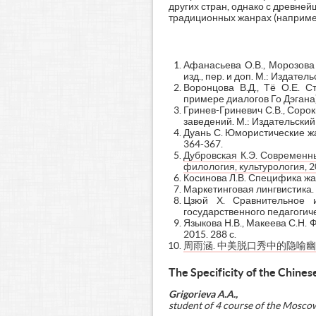
других стран, однако с древне
традиционных жанрах (например, 
Афанасьева О.В., Морозова Н
изд., пер. и доп. М.: Издател
Воронцова В.Д., Тё О.Е. С
примере диалогов Го Дэгана) 
Гринев-Гриневич С.В., Соро
заведений. М.: Издательски
Дуань С. Юмористические жа
364-367.
Дубровская К.Э. Современны
филология, культурология, 2
Косинова Л.В. Специфика жан
Маркетинговая лингвистика.
Цзюй Х. Сравнительное и
государственного педагогиче
Языкова Н.В., Макеева С.Н.
2015. 288 с.
周雨涵. 中美脱口秀中的隐喻幽默对比研究 
The Specificity of the Chin
Grigorieva A.A.,
student of 4 course of the Mosco