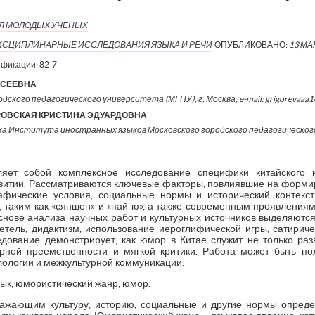
ИЯ МОЛОДЫХ УЧЕНЫХ
ИСЦИПЛИНАРНЫЕ ИССЛЕДОВАНИЯ ЯЗЫКА И РЕЧИ
ОПУБЛИКОВАНО:
13 МА
ификации:
82-7
КСЕЕВНА
дского педагогического университета (МГПУ), г. Москва, e-mail: grigorevaaa
РОВСКАЯ КРИСТИНА ЭДУАРДОВНА
ка Института иностранных языков Московского городского педагогическог
яет собой комплексное исследование специфики китайского 
звитии. Рассматриваются ключевые факторы, повлиявшие на форм
афические условия, социальные нормы и исторический контекс
аким как «сяншен» и «пай ю», а также современным проявлениям
снове анализа научных работ и культурных источников выделяются
тель, дидактизм, использование иероглифической игры, сатириче
дование демонстрирует, как юмор в Китае служит не только ра
урной преемственности и мягкой критики. Работа может быть по
илологии и межкультурной коммуникации.
зык, юмористический жанр, юмор.
тражающим культуру, историю, социальные и другие нормы опред