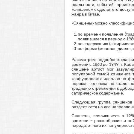
реальности, событий, происхо
«сяншеном», сделал его досту
жанра в Китае.
«Сяншены» можно классифициро
по времени появления (тра
появившиеся в период с 198
по содержанию (сатирическ
по форме (монолог, диалог, п
Рассмотрим подробнее класси
времени с 1860 до 1949 гг. Ка
сяншене артист мог завуалир
популярной темой сяншенов т
конфуцианских идеалов на фо
пороков человека не стало н
традицию стремления к доброд
сатирическое содержание.
Следующая группа сяншенов 
разделяются на два направле
Сяншены, появившиеся в 198
времени – разнообразие и ней
народа, от чего их популярност