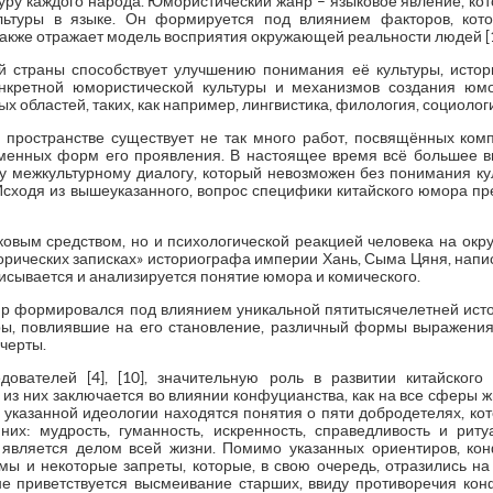
уру каждого народа. Юмористический жанр – языковое явление, ко
льтуры в языке. Он формируется под влиянием факторов, кот
также отражает модель восприятия окружающей реальности людей [1],
страны способствует улучшению понимания её культуры, истории,
нкретной юмористической культуры и механизмов создания юмо
 областей, таких, как например, лингвистика, филология, социология,
пространстве существует не так много работ, посвящённых ком
менных форм его проявления. В настоящее время всё большее в
у межкультурному диалогу, который невозможен без понимания к
]. Исходя из вышеуказанного, вопрос специфики китайского юмора п
ковым средством, но и психологической реакцией человека на окр
сторических записках» историографа империи Хань, Сыма Цяня, нап
 описывается и анализируется понятие юмора и комического.
р формировался под влиянием уникальной пятитысячелетней исто
ы, повлиявшие на его становление, различный формы выражения 
черты.
дователей [4], [10], значительную роль в развитии китайског
из них заключается во влиянии конфуцианства, как на все сферы жи
е указанной идеологии находятся понятия о пяти добродетелях, ко
них: мудрость, гуманность, искренность, справедливость и рит
является делом всей жизни. Помимо указанных ориентиров, кон
 и некоторые запреты, которые, в свою очередь, отразились н
не приветствуется высмеивание старших, ввиду противоречия ко