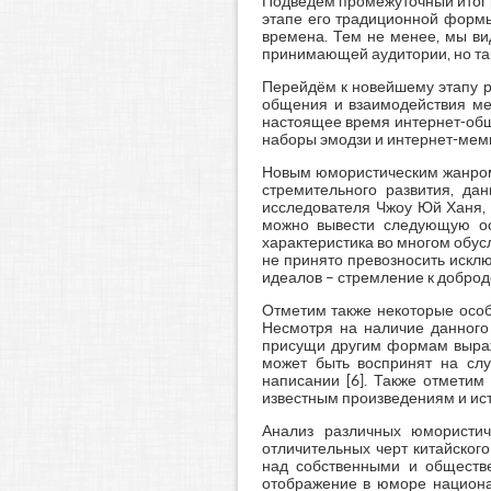
Подведем промежуточный итог 
этапе его традиционной формы
времена. Тем не менее, мы ви
принимающей аудитории, но та
Перейдём к новейшему этапу р
общения и взаимодействия меж
настоящее время интернет-общ
наборы эмодзи и интернет-мем
Новым юмористическим жанром 
стремительного развития, да
исследователя Чжоу Юй Ханя, 
можно вывести следующую осо
характеристика во многом обус
не принято превозносить исклю
идеалов – стремление к добро
Отметим также некоторые особ
Несмотря на наличие данного 
присущи другим формам выраже
может быть воспринят на слу
написании [6]. Также отметим
известным произведениям и ист
Анализ различных юмористич
отличительных черт китайског
над собственными и обществе
отображение в юморе национал