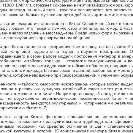
развития юмористической культуры Китая на примере сяншенов. Жан
 (1860-1949 гг.), отражает сохранение черт китайского юмора, с
дим переход на новый этап – круг тем расширяется, что повлечёт 
кже позволит большему количеству людей стать артистами-комедиа
азвития юмористического жанра в Китае. Современный век техноло
ду людьми, что также отложило свой отпечаток на юмор. В част
ения через различные мессенджеры. Среди новых форм выражени
ы, использующиеся при виртуальном общении.
для Китая становятся юмористические ток-шоу, так называемый с
нный жанр ещё недостаточно изучен в научном пространстве. О
сравнившего в своей работе модели построения метафор в амери
бенность китайских ток-шоу – стратегия самоуничижения и вос
ловлена современными идеалами китайского общества, например, и
чительного индивида. В то же время в данной особенности можно 
детели, которое невозможно при самовосхвалении и унижении окру
енности китайского юмористического жанра, которые можно выдели
жанра в различных культурах, китайский анекдот имеет ряд отли
ния комического в Китае. Например, не каждый анекдот или тек
х, что обусловлено иероглифической письменностью Китая – и
 насыщенность анекдотов культурными и историческими реалиями
орическим событиям [7].
еских жанров Китая, факторов, повлиявших на их становлени
о юмора: стремление к рассудительности и добродетели, сформир
нными пороками, как средство обличения и шаг к становлени
ьной культуры и истории. Юмористическая культура Китая имеет