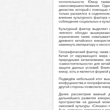
почтительности. Юмор так
самосовершенствования. Оди
династии, который с помощью п
только раскаялся в содеянном
влияние культурного фактора 
соблюдение социальных и культ
Культурный фактор выделяет 
«мягкого обхода» вышеуказа
ограничение также охватывае
древнего китайского юморист
намекнуть императору о несог
Географический фактор, также
Китая от окружающего мира в
природными катаклизмами, как
«самостоятельности» для кита
защите данных условий. Вли
юмор, хоть и является формой р
Подведём небольшой итог выш
конфуцианства и географически
другой стороны позволило юмор
Далее рассмотрим важный дл
дальнейшего развития юморис
пространстве на данный мом
смеховой культуры. «Сяншен» 
быть исполнен артистами в ви