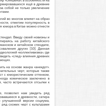
р «сяншена», в особенности на
формировавшихся ещё в древние
за собой не только увеличение
нтами.
гий во многом влияет на образ
ности, отметим популярность в
я юмора в Китае можно отнести
тендап. Ввиду своей новизны и
пираясь на работу китайского
канском и китайском стендапе,
хваления других [10]. Данная
деологией «коллективизма», где
увидеть «след» влияния древних
жающих.
ть на основе жанра «анекдот».
чительных черт, которые также
ст с юмористическим оттенком,
ногда комическое заключено в
, часто встречаются отсылки к
е, позволил нам увидеть ряд
овавшееся в древности, сатира
ю улучшенной версии социума,
 ряд схожих черт с культурами