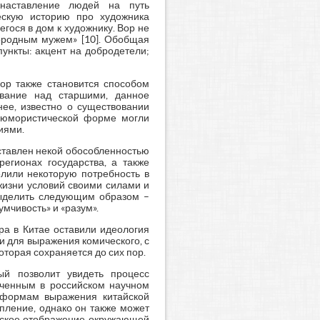
наставление людей на путь
ескую историю про художника
гося в дом к художнику. Вор не
городным мужем» [10]. Обобщая
ункты: акцент на добродетели;
ор также становится способом
ивание над старшими, данное
ее, известно о существовании
в юмористической форме могли
иями.
ставлен некой обособленностью
егионах государства, а также
елили некоторую потребность в
жизни условий своими силами и
ыделить следующим образом –
мчивость» и «разум».
а в Китае оставили идеология
и для выражения комического, с
торая сохраняется до сих пор.
ый позволит увидеть процесс
ученным в российском научном
 формам выражения китайской
пление, однако он также может
ческое отображение окружающей