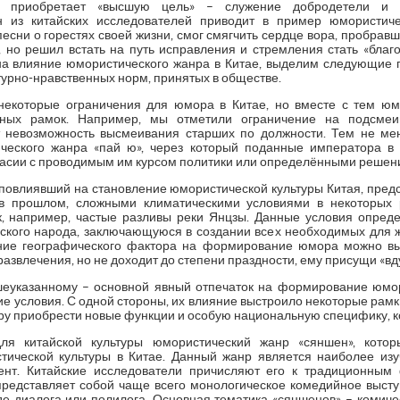
же приобретает «высшую цель» – служение добродетели и 
н из китайских исследователей приводит в пример юмористич
есни о горестях своей жизни, смог смягчить сердце вора, пробравше
, но решил встать на путь исправления и стремления стать «бла
на влияние юмористического жанра в Китае, выделим следующие п
урно-нравственных норм, принятых в обществе.
некоторые ограничения для юмора в Китае, но вместе с тем юм
нных рамок. Например, мы отметили ограничение на подсме
т невозможность высмеивания старших по должности. Тем не мен
ического жанра «пай ю», через который поданные императора 
ласии с проводимым им курсом политики или определёнными решен
 повлиявший на становление юмористической культуры Китая, пред
 прошлом, сложными климатическими условиями в некоторых р
, например, частые разливы реки Янцзы. Данные условия опред
йского народа, заключающуюся в создании всех необходимых для 
яние географического фактора на формирование юмора можно в
азвлечения, но не доходит до степени праздности, ему присущи «вду
еуказанному – основной явный отпечаток на формирование юмор
е условия. С одной стороны, их влияние выстроило некоторые рамк
у приобрести новые функции и особую национальную специфику, ко
я китайской культуры юмористический жанр «сяншен», котор
тической культуры в Китае. Данный жанр является наиболее из
ент. Китайские исследователи причисляют его к традиционным
представляет собой чаще всего монологическое комедийное высту
де диалога или полилога. Основная тематика «сяншенов» – коми