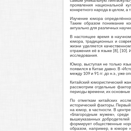
самым уникальную лингвокульт
проявления национальной ку
конкретного народа в целом, а 
Изучение юмора определённой 
Таким образом понимание ко
актуально для различных научных
В настоящее время в научном 
юмора, традиционных и совре
жизни уделяется качественном
отражения её в языке [8], [10
исследования.
Юмор, выступая не только язы
появился в Китае давно. В «И
между 109 и 91 гг. до н.э., уже
Китайский юмористический жан
рассмотрим отдельные фактор
периоды времени, их основные 
По отметкам китайских иссле
исторический факторы. Первый 
на юмор, в частности. В центр
«благородным мужем», среди 
вышеуказанных добродетелей 
формирует общественные нормы
образом, например, в юморе 