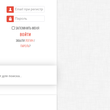
Email при регистрации
Пароль
ЗАПОМНИТЬ МЕНЯ
ВОЙТИ
ЗАБЫЛИ
ЛОГИН
/
ПАРОЛЬ
?
П
О
И
С
К