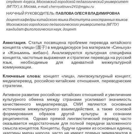
студент 4 курса, Московский городской педагогический университет
(МГПУ), г. Москва, e-mail: chernyatinavv241@mgpu.ru
НАУЧНЫЙ РУКОВОДИТЕЛЬ:
ПАВЛОВА ОЛЕСЯ ВЛАДИМИРОВНА
доцент кафедры китайского языка Института иностранных языков
Московского городского педагогического университета (МГПУ)
кандидат филологических наук, доцент
Аннотация.
Статья посвящена проблеме перевода китайского
концепта «лица» (面子) в медиадискурсе (на материале «Синьхуа»
и «Жэньминь жибао»). Анализируются культурная специфика
концепта, частотные выражения и стратегии перевода на русский
язык, необходимые для адекватной межкультурной
коммуникации.
Ключевые слова:
концепт «лица», лингвокультурный концепт,
медиаперевод, российско-китайские отношения, переводческие
стратегии.
Активное развитие российско-китайских отношений и увеличение
культурного обмена между странами усиливают значимость
качественного медиаперевода. СМИ являются основным
источником межкультурного взаимодействия, а также основой
формирования образов другой культуры в сознании
реципиентов. Однако прямой лингвистический перевод часто
оказывается недостаточным для полной передачи заложенного
смысла концептов. Концепты, будучи одними из основных единиц
«картины мира» народа, часто не имеют прямых эквивалентов в