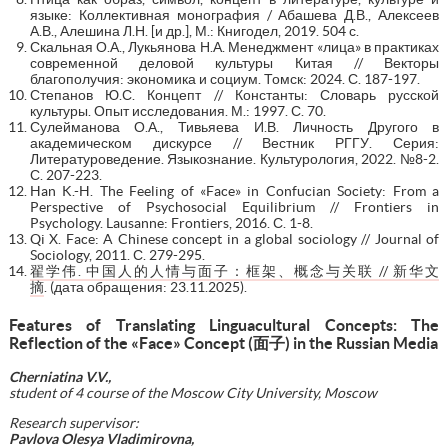
языке: Коллективная монография / Абашева Д.В., Алексеев
А.В., Алешина Л.Н. [и др.], М.: Книгодел, 2019. 504 с.
Скальная О.А., Лукьянова Н.А. Менеджмент «лица» в практиках
современной деловой культуры Китая // Векторы
благополучия: экономика и социум. Томск: 2024. С. 187-197.
Степанов Ю.С. Концепт // Константы: Словарь русской
культуры. Опыт исследования. М.: 1997. С. 70.
Сулейманова О.А., Тивьяева И.В. Личность Другого в
академическом дискурсе // Вестник РГГУ. Серия:
Литературоведение. Языкознание. Культурология, 2022. №8-2.
С. 207-223.
Han K.-H. The Feeling of «Face» in Confucian Society: From a
Perspective of Psychosocial Equilibrium // Frontiers in
Psychology. Lausanne: Frontiers, 2016. С. 1-8.
Qi X. Face: A Chinese concept in a global sociology // Journal of
Sociology, 2011. С. 279-295.
翟学伟. 中国人的人情与面子：框架、概念与关联 // 新华文
摘
. (дата обращения: 23.11.2025).
Features of Translating Linguacultural Concepts: The
Reflection of the «Face» Concept (
面子
) in the Russian Media
Cherniatina V.V.,
student of 4 course of the Moscow City University, Moscow
Research supervisor:
Pavlova Olesya Vladimirovna,