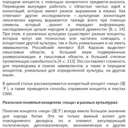
передачи концепта с помощью конкретного предмета-аналога.
Переводчик вынужден работать с областью чистых идей и
коннотаций, которые имеют разное выражение в языках. Как
отмечают другие исследователи «…культурная коннотация
лексических единиц выражается прежде всего при помощи
символа, который …хранит и передает информацию,
наследованную целым народом в далекой древности» [8, с. 14].
При этом, в различных культурах существуют разные концепты,
которые могут как полностью или частично совпадать с
концептами другой культуры, так и быть уникальными и не иметь
эквивалентов. Российский лингвист В.И. Карасик выделяет
смысловые области, в большей мере подверженные
универсализации, и смысловые области, в большей степени
проявляющие самобытность [4, с. 113]. Это составляет сложность
для переводчика в поиске эквивалентов, а также в передаче
концептов, уникальных для определенной культуры, на другом
языке.
В данной статье рассматривается конкретный концепт «лица» (面
子), а также приводятся способы отражения концепта в текстах
СМИ.
Различия понятия концепта «лица» в разных культурах
Понятие концепта «лица» (面子) всегда имело большое значение
для народа Китая. Это не только важный аспект для
повседневного дискурса, но и элемент, регулирующий
политическую, дипломатическую, экономическую и другие