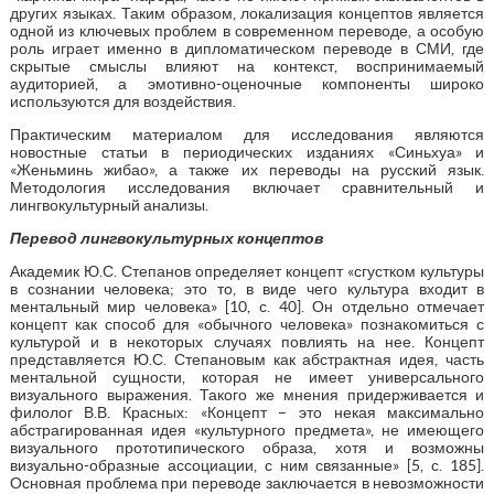
других языках. Таким образом, локализация концептов является
одной из ключевых проблем в современном переводе, а особую
роль играет именно в дипломатическом переводе в СМИ, где
скрытые смыслы влияют на контекст, воспринимаемый
аудиторией, а эмотивно-оценочные компоненты широко
используются для воздействия.
Практическим материалом для исследования являются
новостные статьи в периодических изданиях «Синьхуа» и
«Женьминь жибао», а также их переводы на русский язык.
Методология исследования включает сравнительный и
лингвокультурный анализы.
Перевод лингвокультурных концептов
Академик Ю.С. Степанов определяет концепт «сгустком культуры
в сознании человека; это то, в виде чего культура входит в
ментальный мир человека» [10, с. 40]. Он отдельно отмечает
концепт как способ для «обычного человека» познакомиться с
культурой и в некоторых случаях повлиять на нее. Концепт
представляется Ю.С. Степановым как абстрактная идея, часть
ментальной сущности, которая не имеет универсального
визуального выражения. Такого же мнения придерживается и
филолог В.В. Красных: «Концепт – это некая максимально
абстрагированная идея «культурного предмета», не имеющего
визуального прототипического образа, хотя и возможны
визуально-образные ассоциации, с ним связанные» [5, с. 185].
Основная проблема при переводе заключается в невозможности