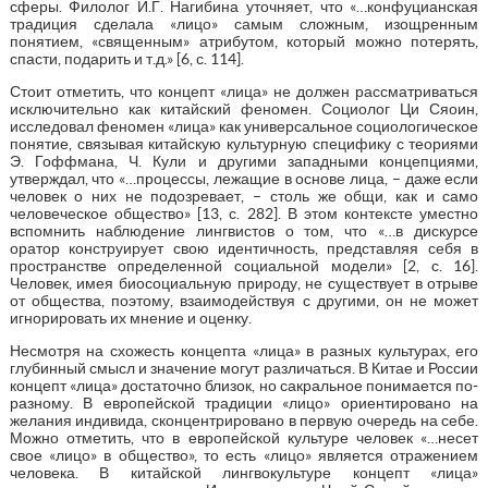
сферы. Филолог И.Г. Нагибина уточняет, что «…конфуцианская
традиция сделала «лицо» самым сложным, изощренным
понятием, «священным» атрибутом, который можно потерять,
спасти, подарить и т.д.» [6, с. 114].
Стоит отметить, что концепт «лица» не должен рассматриваться
исключительно как китайский феномен. Социолог Ци Сяоин,
исследовал феномен «лица» как универсальное социологическое
понятие, связывая китайскую культурную специфику с теориями
Э. Гоффмана, Ч. Кули и другими западными концепциями,
утверждал, что «…процессы, лежащие в основе лица, – даже если
человек о них не подозревает, – столь же общи, как и само
человеческое общество» [13, с. 282]. В этом контексте уместно
вспомнить наблюдение лингвистов о том, что «…в дискурсе
оратор конструирует свою идентичность, представляя себя в
пространстве определенной социальной модели» [2, с. 16].
Человек, имея биосоциальную природу, не существует в отрыве
от общества, поэтому, взаимодействуя с другими, он не может
игнорировать их мнение и оценку.
Несмотря на схожесть концепта «лица» в разных культурах, его
глубинный смысл и значение могут различаться. В Китае и России
концепт «лица» достаточно близок, но сакральное понимается по-
разному. В европейской традиции «лицо» ориентировано на
желания индивида, сконцентрировано в первую очередь на себе.
Можно отметить, что в европейской культуре человек «…несет
свое «лицо» в общество», то есть «лицо» является отражением
человека. В китайской лингвокультуре концепт «лица»