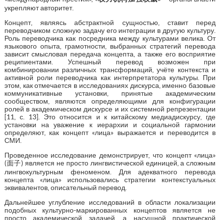
укрепляют авторитет.
Концепт, являясь абстрактной сущностью, ставит перед
переводчиком сложную задачу его интеграции в другую культуру.
Роль переводчика как посредника между культурами велика. От
языкового опыта, грамотности, выбранных стратегий перевода
зависит смысловая передача концепта, а также его восприятие
реципиентами. Успешный перевод возможен при
комбинировании различных трансформаций, учёте контекста и
активной роли переводчика как интерпретатора культуры. При
этом, как отмечается в исследованиях дискурса, именно базовые
коммуникативные установки, принятые академическим
сообществом, являются определяющими для конфигурации
ролей в академическом дискурсе и их системной репрезентации
[11, с. 13]. Это относится и к китайскому медиадискурсу, где
установки на уважение к иерархии и социальной гармонии
определяют, как концепт «лица» выражается и переводится в
СМИ.
Проведенное исследование демонстрирует, что концепт «лица»
(面子) является не просто лингвистической единицей, а сложным
лингвокультурным феноменом. Для адекватного перевода
концепта «лица» использовались стратегии контекстуальных
эквивалентов, описательный перевод.
Дальнейшее углубление исследований в области локализации
подобных культурно-маркированных концептов является не
просто академической задачей, а насущной практической