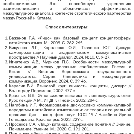
необходимостью. Это способствует укреплению
взаимопонимания и обеспечивает эффективность
межкультурного диалога в контексте стратегического партнерства
между Россией и Китаем.
Список литературы:
Баженов Г.А. «Лицо» как базовый концепт концептосферы
китайского языка. М.: 2009. С. 262-265.
Викулова Л.Г., Короленко О.И., Ткаченко Ю.Г. Дискурс
самопрезентации в академическом коммуникативном
пространстве // Научный диалог, 2024. №10. С. 9-27.
Игнатенко А.В., Чуриков П.С. Особенности межкультурной
коммуникации между деловыми сообществами России и
Китая // Вестник Воронежского государственного
университета. Серия: Лингвистика и межкультурная
коммуникация. Воронеж: 2024. С. 39-46.
Карасик В.И. Языковой круг: личность, концепты, дискурс //
Волгоград: Перемена, 2002. 477 с.
Красных В.В. Этнопсихолингвистика и лингвокультурология:
Курс лекций // М.: ИТДГК «Гнозис», 2002. 284 с.
Нагибина И.Г. Формирование дискурсивно-коммуникативной
парадигмы в китайском языкознании: от теории к социальной
практике. Дис. ... канд. фил. наук: 10.02.19 / Нагибина Ирина
Геннадьевна. Красноярск: 2023. 229 с.
Просеков С.А. «Лицо» китайца: содержание понятия // Знание.
Понимание. Умение. М.: 2020. С. 191-201.
Птица как образ, символ, концепт в литературе, культуре и