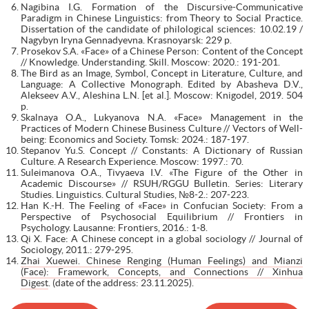
Nagibina I.G. Formation of the Discursive-Communicative
Paradigm in Chinese Linguistics: from Theory to Social Practice.
Dissertation of the candidate of philological sciences: 10.02.19 /
Nagybyn Iryna Gennadyevna. Krasnoyarsk: 229 p.
Prosekov S.A. «Face» of a Chinese Person: Content of the Concept
// Knowledge. Understanding. Skill. Moscow: 2020.: 191-201.
The Bird as an Image, Symbol, Concept in Literature, Culture, and
Language: A Collective Monograph. Edited by Abasheva D.V.,
Alekseev A.V., Aleshina L.N. [et al.]. Moscow: Knigodel, 2019. 504
p.
Skalnaya O.A., Lukyanova N.A. «Face» Management in the
Practices of Modern Chinese Business Culture // Vectors of Well-
being: Economics and Society. Tomsk: 2024.: 187-197.
Stepanov Yu.S. Concept // Constants: A Dictionary of Russian
Culture. A Research Experience. Moscow: 1997.: 70.
Suleimanova O.A., Tivyaeva I.V. «The Figure of the Other in
Academic Discourse» // RSUH/RGGU Bulletin. Series: Literary
Studies. Linguistics. Cultural Studies, №8-2.: 207-223.
Han K.-H. The Feeling of «Face» in Confucian Society: From a
Perspective of Psychosocial Equilibrium // Frontiers in
Psychology. Lausanne: Frontiers, 2016.: 1-8.
Qi X. Face: A Chinese concept in a global sociology // Journal of
Sociology, 2011.: 279-295.
Zhai Xuewei. Chinese Renging (Human Feelings) and Mianzi
(Face): Framework, Concepts, and Connections // Xinhua
Digest
. (date of the address: 23.11.2025).