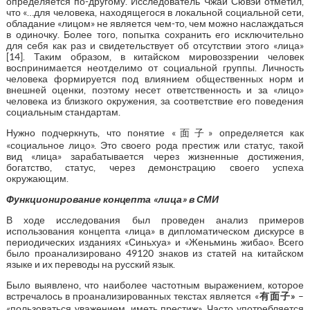
определяется по-другому. Исследователь Чжай Сювэй отметил,
что «…для человека, находящегося в локальной социальной сети,
обладание «лицом» не является чем-то, чем можно наслаждаться
в одиночку. Более того, попытка сохранить его исключительно
для себя как раз и свидетельствует об отсутствии этого «лица»
[14]. Таким образом, в китайском мировоззрении человек
воспринимается неотделимо от социальной группы. Личность
человека формируется под влиянием общественных норм и
внешней оценки, поэтому несет ответственность и за «лицо»
человека из близкого окружения, за соответствие его поведения
социальным стандартам.
Нужно подчеркнуть, что понятие «面子» определяется как
«социальное лицо». Это своего рода престиж или статус, такой
вид «лица» зарабатывается через жизненные достижения,
богатство, статус, через демонстрацию своего успеха
окружающим.
Функционирование концепта «лица» в СМИ
В ходе исследования был проведен анализ примеров
использования концепта «лица» в дипломатическом дискурсе в
периодических изданиях «Синьхуа» и «Женьминь жибао». Всего
было проанализировано 49120 знаков из статей на китайском
языке и их переводы на русский язык.
Было выявлено, что наиболее частотным выражением, которое
встречалось в проанализированных текстах является «
有面子
»
–
«пользоваться уважением, иметь престиж». Часто употребляется