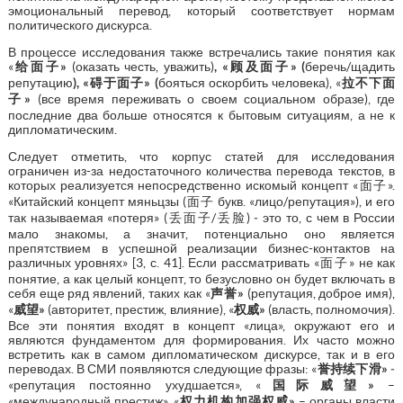
эмоциональный перевод, который соответствует нормам
политического дискурса.
В процессе исследования также встречались такие понятия как
«
给面子
»
(оказать честь, уважить)
, «
顾及面子
» (
беречь/щадить
репутацию
), «
碍于面子
» (
бояться оскорбить человека), «
拉不下面
子
»
(все время переживать о своем социальном образе), где
последние два больше относятся к бытовым ситуациям, а не к
дипломатическим.
Следует отметить, что корпус статей для исследования
ограничен из-за недостаточного количества перевода текстов, в
которых реализуется непосредственно искомый концепт «面子».
«Китайский концепт мяньцзы (面子 букв. «лицо/репутация»), и его
так называемая «потеря» (丢面子/丢脸) ‒ это то, с чем в России
мало знакомы, а значит, потенциально оно является
препятствием в успешной реализации бизнес-контактов на
различных уровнях» [3, с. 41]. Если рассматривать «面子» не как
понятие, а как целый концепт, то безусловно он будет включать в
себя еще ряд явлений, таких как «
声誉
»
(репутация, доброе имя),
«
威望
»
(авторитет, престиж, влияние), «
权威
»
(власть, полномочия).
Все эти понятия входят в концепт «лица», окружают его и
являются фундаментом для формирования. Их часто можно
встретить как в самом дипломатическом дискурсе, так и в его
переводах. В СМИ появляются следующие фразы: «
誉持续下滑
»
‒
«репутация постоянно ухудшается», «
国际威望
»
–
«международный престиж», «
权力机构加强权威
»
– органы власти