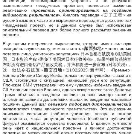
инвестиций, бескомпромиссно устранять и не допускать
возникновения «имиджевых проектов», полностью исключая
реализацию «
проектов, ориентированных на создание
видимости результатов
»
. Аналога перевода «面子工程» на
русский язык нет, часто это выражение переводится дословно, как
«имиджевый проект», но в данном случае был использован
описательный перевод для более полного раскрытия значения
понятия.
Еще одним интересным выражением, которое имеет сильную
эмоциональную окраску, можно считать «
颜面扫地
»
– «полностью
потерять лицо, уничтожить репутацию». 日本首相石破茂刚刚访美回
国，日本舆论声称 «避免了美国对日本征收关税»，结果特朗普很快宣
布对所有进口钢铝产品征收关税，并声称将进一步宣布 «对等关税»，
这一做法令石破茂 «
颜面扫地
» (11.02.2025, 新华网) – «Премьер-
министр Японии Сигэру Исиба, только что вернувшийся с визита в
США, столкнулся с ситуацией, нанесшей урон его репутации.
Японские СМИ утверждали, что ему «удалось избежать введения
США пошлин против Японии», однако вскоре после этого Дональд
Трамп объявил о введении пошлин на весь импорт стали и
алюминия, заявив о дальнейших планах по введению «взаимных
пошлин». Данный шаг
серьезно подорвал дипломатический
авторитет
главы японского правительства». Это выражение
описывает состояние крайнего унижения, позора и потери
достоинства, когда репутация человека (особенно публичной
фигуры) оказывается серьезно подорвана. В данном контексте
речь идет о национальном престиже и личном достоинстве
политика на международной арене, поэтому представлен менее