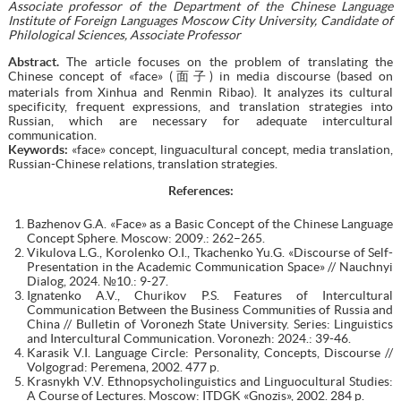
Associate professor of the Department of the Chinese Language
Institute of Foreign Languages Moscow City University, Candidate of
Philological Sciences, Associate Professor
Abstract.
The article focuses on the problem of translating the
Chinese concept of «face» (面子) in media discourse (based on
materials from Xinhua and Renmin Ribao). It analyzes its cultural
specificity, frequent expressions, and translation strategies into
Russian, which are necessary for adequate intercultural
communication.
Keywords:
«face» concept, linguacultural concept, media translation,
Russian-Chinese relations, translation strategies.
References
:
Bazhenov G.A. «Face» as a Basic Concept of the Chinese Language
Concept Sphere. Moscow: 2009.: 262–265.
Vikulova L.G., Korolenko O.I., Tkachenko Yu.G. «Discourse of Self-
Presentation in the Academic Communication Space» // Nauchnyi
Dialog, 2024. №10.: 9-27.
Ignatenko A.V., Churikov P.S. Features of Intercultural
Communication Between the Business Communities of Russia and
China // Bulletin of Voronezh State University. Series: Linguistics
and Intercultural Communication. Voronezh: 2024.: 39-46.
Karasik V.I. Language Circle: Personality, Concepts, Discourse //
Volgograd: Peremena, 2002. 477 p.
Krasnykh V.V. Ethnopsycholinguistics and Linguocultural Studies:
A Course of Lectures. Moscow: ITDGK «Gnozis», 2002. 284 p.