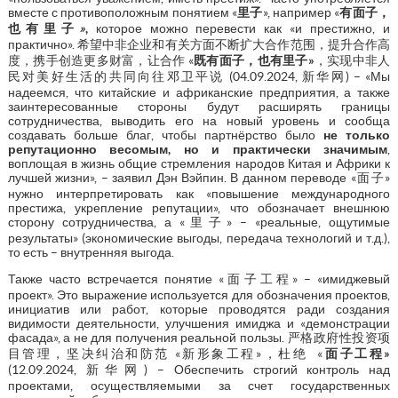
вместе с противоположным понятием «
里子
», например «
有面子，
也有里子
»
,
которое можно перевести как «и престижно, и
практично». 希望中非企业和有关方面不断扩大合作范围，提升合作高
度，携手创造更多财富，让合作 «
既有面子，也有里子
»
，实现中非人
民对美好生活的共同向往邓卫平说 (04.09.2024, 新华网) – «Мы
надеемся, что китайские и африканские предприятия, а также
заинтересованные стороны будут расширять границы
сотрудничества, выводить его на новый уровень и сообща
создавать больше благ, чтобы партнёрство было
не только
репутационно весомым, но и практически значимым
,
воплощая в жизнь общие стремления народов Китая и Африки к
лучшей жизни», – заявил Дэн Вэйпин. В данном переводе «面子»
нужно интерпретировать как «повышение международного
престижа, укрепление репутации», что обозначает внешнюю
сторону сотрудничества, а «里子» – «реальные, ощутимые
результаты» (экономические выгоды, передача технологий и т.д.),
то есть – внутренняя выгода.
Также часто встречается понятие «面子工程» – «имиджевый
проект». Это выражение используется для обозначения проектов,
инициатив или работ, которые проводятся ради создания
видимости деятельности, улучшения имиджа и «демонстрации
фасада», а не для получения реальной пользы. 严格政府性投资项
目管理，坚决纠治和防范 «新形象工程»，杜绝 «
面子工程
»
(12.09.2024, 新华网) – Обеспечить строгий контроль над
проектами, осуществляемыми за счет государственных