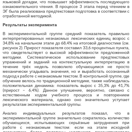
языковой догадки, что повышает эффективность последующего
ознакомительного чтения. В процессе 3 этапа перед чтением в
ЭГ была реализована предтекстовая подготовка в соответствии с
отработанной методикой.
Результаты эксперимента
В экспериментальной группе средний показатель правильно
интерпретированных незнакомых лексических единиц возрос с
34,8% на начальном этапе до 68,4% на итоговой диагностике (см.
рисунок 2). Прирост показателя составил 33,6 процентных пункта,
что свидетельствует о высокой эффективности предложенной
методики. Систематическое использование предтекстовых
упражнений и заданий на контекстуальную интерпретацию в
течение трёх недель позволило обучающимся не просто
механически угадывать значения, но и выработать осознанный
подход к работе с незнакомым текстом. В контрольной группе, где
обучение велось по традиционной методике, также наблюдалась
положительная динамика: показатель вырос с 35,3% до 41,7%
(прирост – 6,4%). Данное улучшение, вероятно, связано с
естественным ходом учебного процесса и повторением
лексического материала, однако оно значительно уступает
результатам экспериментальной группы.
Анализ индивидуальных результатов показал, что в
экспериментальной группе значительно сократилось количество
обучающихся, испытывающих серьёзные затруднения при
работе с незнакомым текстом: если на этапе исходной
диагностики более половины участников демонстрировали