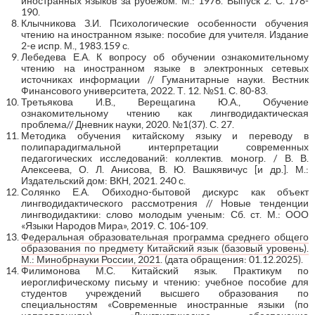
иностранных языков за рубежом. М.: 1976. Выпуск 2. С. 178-
190.
Клычникова З.И. Психологические особенности обучения
чтению на иностранном языке: пособие для учителя. Издание
2-е испр. М., 1983.159 с.
Лебедева Е.А. К вопросу об обучении ознакомительному
чтению на иностранном языке в электронных сетевых
источниках информации // Гуманитарные науки. Вестник
Финансового университета, 2022. Т. 12. №S1. С. 80-83.
Третьякова И.В., Верещагина Ю.А., Обучение
ознакомительному чтению как лингводидактическая
проблема// Дневник науки, 2020. №1(37). С. 27.
Методика обучения китайскому языку и переводу в
полипарадигмальной интерпретации современных
педагогических исследований: коллектив. моногр. / В. В.
Алексеева, О. Л. Анисова, В. Ю. Вашкявичус [и др.]. М.:
Издательский дом: ВКН, 2021. 240 с.
Солянко Е.А. Обиходно-бытовой дискурс как объект
лингводидактического рассмотрения // Новые тенденции
лингводидактики: слово молодым ученым: Сб. ст. М.: ООО
«Языки Народов Мира», 2019. С. 106-109.
Федеральная образовательная программа среднего общего
образования по предмету Китайский язык (базовый уровень).
М.: Минобрнауки России, 2021
. (дата обращения: 01.12.2025).
Филимонова М.С. Китайский язык. Практикум по
иероглифическому письму и чтению: учебное пособие для
студентов учреждений высшего образования по
специальностям «Современные иностранные языки (по