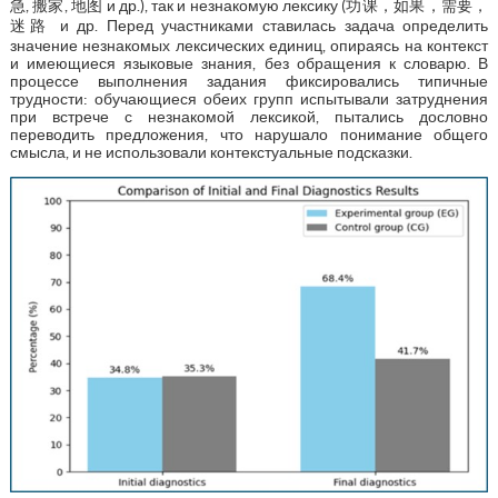
急, 搬家, 地图 и др.), так и незнакомую лексику (功课，如果，需要，
迷路 и др. Перед участниками ставилась задача определить
значение незнакомых лексических единиц, опираясь на контекст
и имеющиеся языковые знания, без обращения к словарю. В
процессе выполнения задания фиксировались типичные
трудности: обучающиеся обеих групп испытывали затруднения
при встрече с незнакомой лексикой, пытались дословно
переводить предложения, что нарушало понимание общего
смысла, и не использовали контекстуальные подсказки.