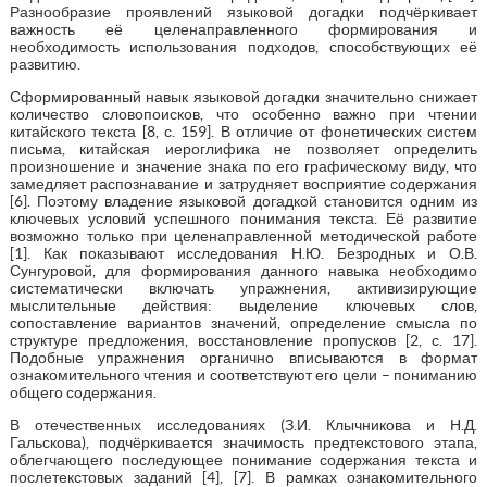
Разнообразие проявлений языковой догадки подчёркивает
важность её целенаправленного формирования и
необходимость использования подходов, способствующих её
развитию.
Сформированный навык языковой догадки значительно снижает
количество словопоисков, что особенно важно при чтении
китайского текста [8, с. 159]. В отличие от фонетических систем
письма, китайская иероглифика не позволяет определить
произношение и значение знака по его графическому виду, что
замедляет распознавание и затрудняет восприятие содержания
[6]. Поэтому владение языковой догадкой становится одним из
ключевых условий успешного понимания текста. Её развитие
возможно только при целенаправленной методической работе
[1]. Как показывают исследования Н.Ю. Безродных и О.В.
Сунгуровой, для формирования данного навыка необходимо
систематически включать упражнения, активизирующие
мыслительные действия: выделение ключевых слов,
сопоставление вариантов значений, определение смысла по
структуре предложения, восстановление пропусков [2, с. 17].
Подобные упражнения органично вписываются в формат
ознакомительного чтения и соответствуют его цели – пониманию
общего содержания.
В отечественных исследованиях (З.И. Клычникова и Н.Д.
Гальскова), подчёркивается значимость предтекстового этапа,
облегчающего последующее понимание содержания текста и
послетекстовых заданий [4], [7]. В рамках ознакомительного