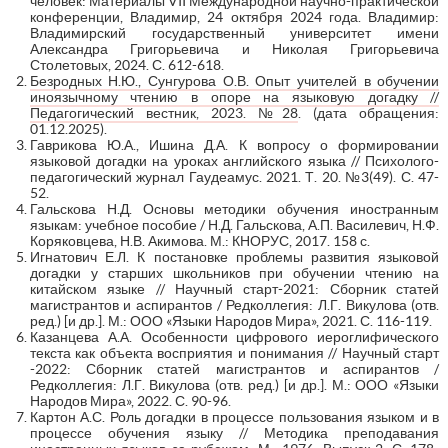
человек: Материалы VII Международной научно-практической
конференции, Владимир, 24 октября 2024 года. Владимир:
Владимирский государственный университет имени
Александра Григорьевича и Николая Григорьевича
Столетовых, 2024. С. 612-618.
Безродных Н.Ю., Сунгурова О.В. Опыт учителей в обучении
иноязычному чтению в опоре на языковую догадку //
Педагогический вестник, 2023. №28
. (дата обращения:
01.12.2025).
Гаврикова Ю.А., Ишина Д.А. К вопросу о формировании
языковой догадки на уроках английского языка // Психолого-
педагогический журнал Гаудеамус. 2021. Т. 20. №3(49). С. 47-
52.
Гальскова Н.Д. Основы методики обучения иностранным
языкам: учебное пособие / Н.Д. Гальскова, А.П. Василевич, Н.Ф.
Коряковцева, Н.В. Акимова. М.: КНОРУС, 2017. 158 с.
Игнатович Е.Л. К постановке проблемы развития языковой
догадки у старших школьников при обучении чтению на
китайском языке // Научный старт-2021: Сборник статей
магистрантов и аспирантов / Редколлегия: Л.Г. Викулова (отв.
ред.) [и др.]. М.: ООО «Языки Народов Мира», 2021. С. 116-119.
Казанцева А.А. Особенности цифрового иероглифического
текста как объекта восприятия и понимания // Научный старт
-2022: Сборник статей магистрантов и аспирантов /
Редколлегия: Л.Г. Викулова (отв. ред.) [и др.]. М.: ООО «Языки
Народов Мира», 2022. С. 90-96.
Картон А.С. Роль догадки в процессе пользования языком и в
процессе обучения языку // Методика преподавания