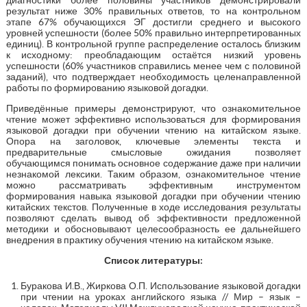
результат ниже 30% правильных ответов, то на контрольном
этапе 67% обучающихся ЭГ достигли среднего и высокого
уровней успешности (более 50% правильно интерпретированных
единиц). В контрольной группе распределение осталось близким
к исходному: преобладающим остаётся низкий уровень
успешности (60% участников справились менее чем с половиной
заданий), что подтверждает необходимость целенаправленной
работы по формированию языковой догадки.
Приведённые примеры демонстрируют, что ознакомительное
чтение может эффективно использоваться для формирования
языковой догадки при обучении чтению на китайском языке.
Опора на заголовок, ключевые элементы текста и
предварительные смысловые ожидания позволяет
обучающимся понимать основное содержание даже при наличии
незнакомой лексики. Таким образом, ознакомительное чтение
можно рассматривать эффективным инструментом
формирования навыка языковой догадки при обучении чтению
китайских текстов. Полученные в ходе исследования результаты
позволяют сделать вывод об эффективности предложенной
методики и обосновывают целесообразность ее дальнейшего
внедрения в практику обучения чтению на китайском языке.
Список литературы:
Буракова И.В., Жиркова О.П. Использование языковой догадки
при чтении на уроках английского языка // Мир – язык –