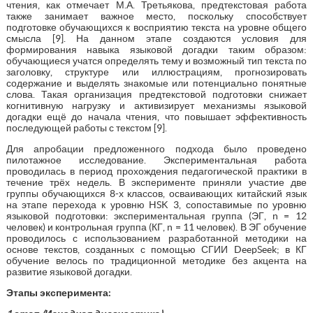
чтения, как отмечает М.А. Третьякова, предтекстовая работа
также занимает важное место, поскольку способствует
подготовке обучающихся к восприятию текста на уровне общего
смысла [9]. На данном этапе создаются условия для
формирования навыка языковой догадки таким образом:
обучающиеся учатся определять тему и возможный тип текста по
заголовку, структуре или иллюстрациям, прогнозировать
содержание и выделять знакомые или потенциально понятные
слова. Такая организация предтекстовой подготовки снижает
когнитивную нагрузку и активизирует механизмы языковой
догадки ещё до начала чтения, что повышает эффективность
последующей работы с текстом [9].
Для апробации предложенного подхода было проведено
пилотажное исследование. Экспериментальная работа
проводилась в период прохождения педагогической практики в
течение трёх недель. В эксперименте приняли участие две
группы обучающихся 8-х классов, осваивающих китайский язык
на этапе перехода к уровню HSK 3, сопоставимые по уровню
языковой подготовки: экспериментальная группа (ЭГ, n = 12
человек) и контрольная группа (КГ, n = 11 человек). В ЭГ обучение
проводилось с использованием разработанной методики на
основе текстов, созданных с помощью СГИИ DeepSeek; в КГ
обучение велось по традиционной методике без акцента на
развитие языковой догадки.
Этапы эксперимента: