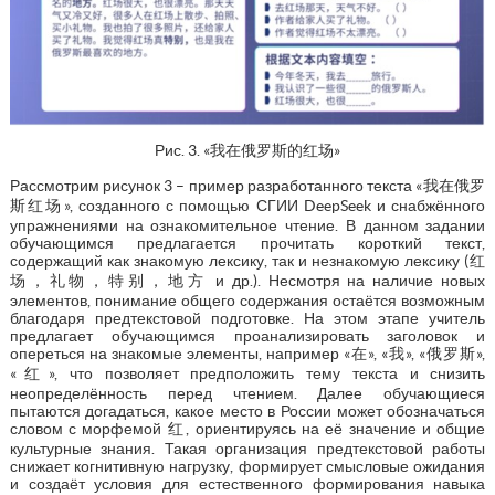
Рис. 3. «我在俄罗斯的红场»
Рассмотрим рисунок 3 – пример разработанного текста «我在俄罗
斯红场», созданного с помощью СГИИ DeepSeek и снабжённого
упражнениями на ознакомительное чтение. В данном задании
обучающимся предлагается прочитать короткий текст,
содержащий как знакомую лексику, так и незнакомую лексику (红
场，礼物，特别，地方 и др.). Несмотря на наличие новых
элементов, понимание общего содержания остаётся возможным
благодаря предтекстовой подготовке. На этом этапе учитель
предлагает обучающимся проанализировать заголовок и
опереться на знакомые элементы, например «在», «我», «俄罗斯»,
«红», что позволяет предположить тему текста и снизить
неопределённость перед чтением. Далее обучающиеся
пытаются догадаться, какое место в России может обозначаться
словом с морфемой 红, ориентируясь на её значение и общие
культурные знания. Такая организация предтекстовой работы
снижает когнитивную нагрузку, формирует смысловые ожидания
и создаёт условия для естественного формирования навыка