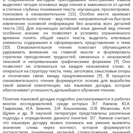
выделяют четыре основных вида чтения в зависимости от целей
и степени глубины понимания текста: изучающее, просмотровое,
поисковое и ознакомительное [15]. Особое место занимает
ознакомительное чтение – вид чтения, направленный на быстрое
извлечение основной информации без анализа всех деталей
текста [10]. Для изучающих китайский язык данный вид чтения
особенно значим: он позволяет в условиях ограниченного
времени понять общий смысл текста, выделить ключевые
элементы содержания и сформировать представление о теме
[10]. Ознакомительное чтение помогает обучающимся
удерживать внимание на главной мысли и формировать
стратегии преодоления трудностей, связанных с незнакомой
лексикой и непривычными графическими формами [9]. Оно
позволяет не отвлекаться на каждое незнакомое слово, а
опираться на структуру текста, тему, заголовок, смысловые опоры
и логические связи между предложениями [9]. В процессе
ознакомительного чтения формируется основа для выработки
такой важной компетенции, как языковая догадка, которая
обеспечивает успешность дальнейшего обучения чтению.
Понятие языковой догадки подробно рассматривается в работах
многих исследователей, среди которых Э.Г. Азимов, Ю.А.
Гаврикова, И.А. Зимняя, З.И. Клычникова, О.В. Мезинова, А.Н.
Щукин и др. В научной литературе представлены различные
подходы к определению данного понятия. Э.Г. Азимов считает,
что языковую догадку можно понимать как умение выявлять
значение слова через контекст, которое формируется
посредством понимания моделей словосложения, значений