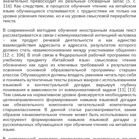
значительно превосходит их реальный словарный запас [5, с.
116]. Как следствие, в процессе обучения чтению на китайском
языке обучающиеся сталкиваются с трудностями не только на
уровне усвоения лексики, но и на уровне смысловой переработки
текста.
В современной методике обучения иностранным языкам текст
рассматривается в связи с коммуникативной интенцией человека
– как продукт речевой деятельности и как единство
взаимодействия адресанта и адресата, результатом которого
должно стать «взаимопонимание между участниками общения»
[12, с. 106]. В этой связи в Федеральной рабочей программе по
учебному предмету «Китайский язык» смысловое чтение
обозначено как одно из ключевых требований к результатам
освоения основной образовательной программы старших
классов. Обучающиеся должны владеть умением читать про себя
и понимать аутентичные тексты разных жанров с использованием
языковой и контекстуальной догадки, варьируя глубину
понимания в зависимости от коммуникативной задачи [11], [13].
Тем самым на нормативном уровне фиксируется необходимость
целенаправленного формирования навыков языковой догадки
как обязательного компонента читательской компетенции
старшеклассников. В данной статье рассматривается, каким
образом ознакомительное чтение может быть использовано как
инструмент формирования навыков языковой догадки у
русскоязычных обучающихся при обучении чтению на китайском
языке.
В современной методике преподавания иностранных языков