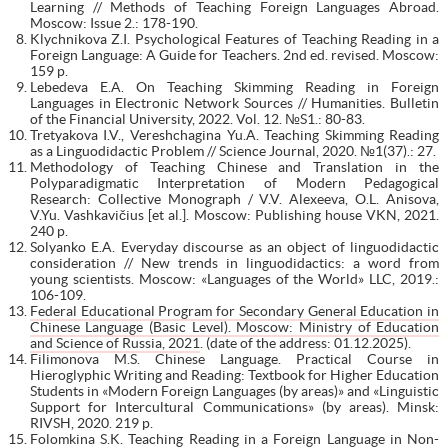
Learning // Methods of Teaching Foreign Languages Abroad.
Moscow: Issue 2.: 178-190.
Klychnikova Z.I. Psychological Features of Teaching Reading in a
Foreign Language: A Guide for Teachers. 2nd ed. revised. Moscow:
159 p.
Lebedeva E.A. On Teaching Skimming Reading in Foreign
Languages in Electronic Network Sources // Humanities. Bulletin
of the Financial University, 2022. Vol. 12. №S1.: 80-83.
Tretyakova I.V., Vereshchagina Yu.A. Teaching Skimming Reading
as a Linguodidactic Problem // Science Journal, 2020. №1(37).: 27.
Methodology of Teaching Chinese and Translation in the
Polyparadigmatic Interpretation of Modern Pedagogical
Research: Collective Monograph / V.V. Alexeeva, O.L. Anisova,
V.Yu. Vashkavičius [et al.]. Moscow: Publishing house VKN, 2021.
240 p.
Solyanko E.A. Everyday discourse as an object of linguodidactic
consideration // New trends in linguodidactics: a word from
young scientists. Moscow: «Languages of the World» LLC, 2019.:
106-109.
Federal Educational Program for Secondary General Education in
Chinese Language (Basic Level). Moscow: Ministry of Education
and Science of Russia, 2021
. (date of the address: 01.12.2025).
Filimonova M.S. Chinese Language. Practical Course in
Hieroglyphic Writing and Reading: Textbook for Higher Education
Students in «Modern Foreign Languages (by areas)» and «Linguistic
Support for Intercultural Communications» (by areas). Minsk:
RIVSH, 2020. 219 p.
Folomkina S.K. Teaching Reading in a Foreign Language in Non-