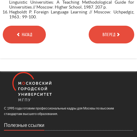
Linguistic Universities: A Teaching Methodological Guide for
Universities // Moscow: Higher School, 1987. 207 p.
Hegboldt P. Foreign Language Learning // Moscow: Uchpedgiz,
1963.: 99-100.
НАЗАД
ВПЕРЕД
С 1995 года готовим профессиональные кадры для Москвы по высоким
стандартам высшего образования.
Полезные ссылки