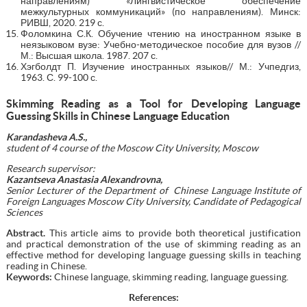
направлениям) «Лингвистическое обеспечение
межкультурных коммуникаций» (по направлениям). Минск:
РИВШ, 2020. 219 с.
Фоломкина С.К. Обучение чтению на иностранном языке в
неязыковом вузе: Учебно-методическое пособие для вузов //
М.: Высшая школа. 1987. 207 с.
Хэгболдт П. Изучение иностранных языков// М.: Учпедгиз,
1963. С. 99-100 с.
Skimming Reading as a Tool for Developing Language
Guessing Skills in Chinese Language Education
Karandasheva A.S.,
student of 4 course of the Moscow City University, Moscow
Research supervisor:
Kazantseva
Anastasia Alexandrovna,
Senior Lecturer of the Department of Chinese Language Institute of
Foreign Languages Moscow City University
, Candidate of Pedagogical
Sciences
Abstract.
This article aims to provide both theoretical justification
and practical demonstration of the use of skimming reading as an
effective method for developing language guessing skills in teaching
reading in Chinese.
Keywords:
Chinese language, skimming reading, language guessing.
References: