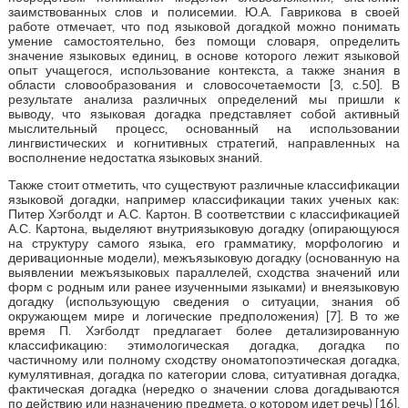
заимствованных слов и полисемии. Ю.А. Гаврикова в своей
работе отмечает, что под языковой догадкой можно понимать
умение самостоятельно, без помощи словаря, определить
значение языковых единиц, в основе которого лежит языковой
опыт учащегося, использование контекста, а также знания в
области словообразования и словосочетаемости [3, с.50]. В
результате анализа различных определений мы пришли к
выводу, что языковая догадка представляет собой активный
мыслительный процесс, основанный на использовании
лингвистических и когнитивных стратегий, направленных на
восполнение недостатка языковых знаний.
Также стоит отметить, что существуют различные классификации
языковой догадки, например классификации таких ученых как:
Питер Хэгболдт и А.С. Картон. В соответствии с классификацией
А.С. Картона, выделяют внутриязыковую догадку (опирающуюся
на структуру самого языка, его грамматику, морфологию и
деривационные модели), межъязыковую догадку (основанную на
выявлении межъязыковых параллелей, сходства значений или
форм с родным или ранее изученными языками) и внеязыковую
догадку (использующую сведения о ситуации, знания об
окружающем мире и логические предположения) [7]. В то же
время П. Хэгболдт предлагает более детализированную
классификацию: этимологическая догадка, догадка по
частичному или полному сходству ономатопоэтическая догадка,
кумулятивная, догадка по категории слова, ситуативная догадка,
фактическая догадка (нередко о значении слова догадываются
по действию или назначению предмета, о котором идет речь) [16].