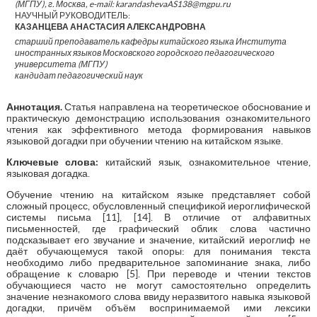
(МГПУ), г. Москва, e-mail: karandashevaAS138@mgpu.ru
НАУЧНЫЙ РУКОВОДИТЕЛЬ:
КАЗАНЦЕВА АНАСТАСИЯ АЛЕКСАНДРОВНА
старший преподаватель кафедры китайского языка Института
иностранных языков Московского городского педагогического
университета (МГПУ)
кандидат педагогический наук
Аннотация.
Статья направлена на теоретическое обоснование и
практическую демонстрацию использования ознакомительного
чтения как эффективного метода формирования навыков
языковой догадки при обучении чтению на китайском языке.
Ключевые слова:
китайский язык, ознакомительное чтение,
языковая догадка.
Обучение чтению на китайском языке представляет собой
сложный процесс, обусловленный спецификой иероглифической
системы письма [11], [14]. В отличие от алфавитных
письменностей, где графический облик слова частично
подсказывает его звучание и значение, китайский иероглиф не
даёт обучающемуся такой опоры: для понимания текста
необходимо либо предварительное запоминание знака, либо
обращение к словарю [5]. При переводе и чтении текстов
обучающиеся часто не могут самостоятельно определить
значение незнакомого слова ввиду неразвитого навыка языковой
догадки, причём объём воспринимаемой ими лексики