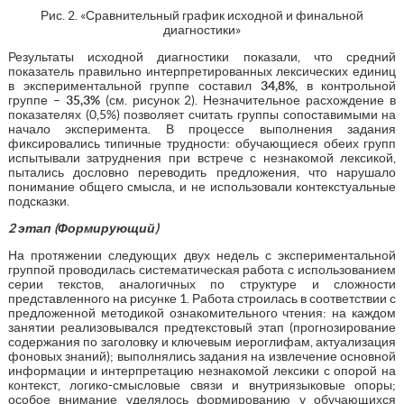
Рис. 2. «Сравнительный график исходной и финальной
диагностики»
Результаты исходной диагностики показали, что средний
показатель правильно интерпретированных лексических единиц
в экспериментальной группе составил
34,8%
, в контрольной
группе –
35,3%
(см. рисунок 2). Незначительное расхождение в
показателях (0,5%) позволяет считать группы сопоставимыми на
начало эксперимента. В процессе выполнения задания
фиксировались типичные трудности: обучающиеся обеих групп
испытывали затруднения при встрече с незнакомой лексикой,
пытались дословно переводить предложения, что нарушало
понимание общего смысла, и не использовали контекстуальные
подсказки.
2 этап (Формирующий)
На протяжении следующих двух недель с экспериментальной
группой проводилась систематическая работа с использованием
серии текстов, аналогичных по структуре и сложности
представленного на рисунке 1. Работа строилась в соответствии с
предложенной методикой ознакомительного чтения: на каждом
занятии реализовывался предтекстовый этап (прогнозирование
содержания по заголовку и ключевым иероглифам, актуализация
фоновых знаний); выполнялись задания на извлечение основной
информации и интерпретацию незнакомой лексики с опорой на
контекст, логико-смысловые связи и внутриязыковые опоры;
особое внимание уделялось формированию у обучающихся