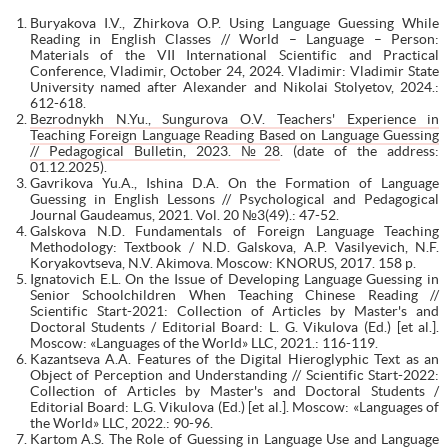
Buryakova I.V., Zhirkova O.P. Using Language Guessing While
Reading in English Classes // World – Language – Person:
Materials of the VII International Scientific and Practical
Conference, Vladimir, October 24, 2024. Vladimir: Vladimir State
University named after Alexander and Nikolai Stolyetov, 2024.:
612-618.
Bezrodnykh N.Yu., Sungurova O.V. Teachers' Experience in
Teaching Foreign Language Reading Based on Language Guessing
// Pedagogical Bulletin, 2023. №28
. (date of the address:
01.12.2025).
Gavrikova Yu.A., Ishina D.A. On the Formation of Language
Guessing in English Lessons // Psychological and Pedagogical
Journal Gaudeamus, 2021. Vol. 20 №3(49).: 47-52.
Galskova N.D. Fundamentals of Foreign Language Teaching
Methodology: Textbook / N.D. Galskova, A.P. Vasilyevich, N.F.
Koryakovtseva, N.V. Akimova. Moscow: KNORUS, 2017. 158 p.
Ignatovich E.L. On the Issue of Developing Language Guessing in
Senior Schoolchildren When Teaching Chinese Reading //
Scientific Start-2021: Collection of Articles by Master's and
Doctoral Students / Editorial Board: L. G. Vikulova (Ed.) [et al.].
Moscow: «Languages of the World» LLC, 2021.: 116-119.
Kazantseva A.A. Features of the Digital Hieroglyphic Text as an
Object of Perception and Understanding // Scientific Start-2022:
Collection of Articles by Master's and Doctoral Students /
Editorial Board: L.G. Vikulova (Ed.) [et al.]. Moscow: «Languages of
the World» LLC, 2022.: 90-96.
Kartom A.S. The Role of Guessing in Language Use and Language