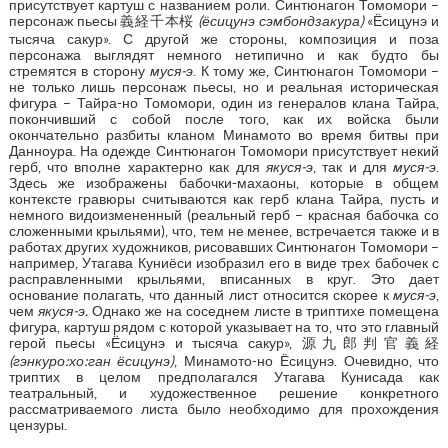
присутствует картуш с названием роли. Синтюнагон Томомори –
персонаж пьесы 義経千本桜
(ёсицунэ сэмбондзакура)
«Ёсицунэ и
тысяча сакур». С другой же стороны, композиция и поза
персонажа выглядят немного нетипично и как будто бы
стремятся в сторону
муся-э
. К тому же, Синтюнагон Томомори –
не только лишь персонаж пьесы, но и реальная историческая
фигура – Тайра-но Томомори, один из генералов клана Тайра,
покончивший с собой после того, как их войска были
окончательно разбиты кланом Минамото во время битвы при
Данноура. На одежде Синтюнагон Томомори присутствует некий
герб, что вполне характерно как для
якуся-э
, так и для
муся-э
.
Здесь же изображены бабочки-махаоны, которые в общем
контексте гравюры считываются как герб клана Тайра, пусть и
немного видоизмененный (реальный герб – красная бабочка со
сложенными крыльями), что, тем не менее, встречается также и в
работах других художников, рисовавших Синтюнагон Томомори –
например, Утагава Куниёси изобразил его в виде трех бабочек с
расправленными крыльями, вписанных в круг. Это дает
основание полагать, что данный лист относится скорее к
муся-э
,
чем
якуся-э.
Однако же на соседнем листе в триптихе помещена
фигура, картуш рядом с которой указывает на то, что это главный
герой пьесы «Ёсицунэ и тысяча сакур», 源九郎判官義経
(гэнкуро:хо:ган ёсицунэ)
, Минамото-но Ёсицунэ. Очевидно, что
триптих в целом предполагался Утагава Кунисада как
театральный, и художественное решение конкретного
рассматриваемого листа было необходимо для прохождения
цензуры.