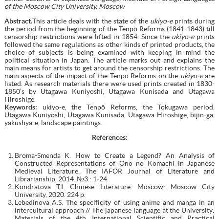
of the Moscow City University, Moscow
Abstract.
This article deals with the state of the
ukiyo-e
prints during
the period from the beginning of the Tenpō Reforms (1841-1843) till
censorship restrictions were lifted in 1854. Since the
ukiyo-e
prints
followed the same regulations as other kinds of printed products, the
choice of subjects is being examined with keeping in mind the
political situation in Japan. The article marks out and explains the
main means for artists to get around the censorship restrictions. The
main aspects of the impact of the Tenpō Reforms on the
ukiyo-e
are
listed. As research materials there were used prints created in 1830-
1850’s by Utagawa Kuniyoshi, Utagawa Kunisada and Utagawa
Hiroshige.
Keywords:
ukiyo-e, the Tenpō Reforms, the Tokugawa period,
Utagawa Kuniyoshi, Utagawa Kunisada, Utagawa Hiroshige, bijin-ga,
yakushya-e, landscape paintings.
References:
Broma-Smenda K. How to Create a Legend? An Analysis of
Constructed Representations of Ono no Komachi in Japanese
Medieval Literature. The IAFOR Journal of Literature and
Librarianship, 2014. №3.: 1-24.
Kondratova T.I. Chinese Literature. Moscow: Moscow City
University, 2020. 224 p.
Lebedinova A.S. The specificity of using anime and manga in an
intercultural approach // The japanese language at the University:
Materials of the 4th International Scientific and Practical