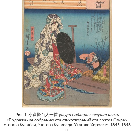
Рис. 1. 小倉擬百人一首
(огура надзораэ хякунин иссю)
«Подражание собранию ста стихотворений ста поэтов Огура».
Утагава Куниёси, Утагава Кунисада, Утагава Хиросигэ, 1845-1848
гг.