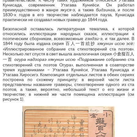
Кунисада, современник Утагава Куниёси. Он работал
преимущественно в жанре
якуся-э
, а также
бидзинга
, и после
1830-х годов в его творчестве наблюдается пауза, Кунисада
практически не создавал новых гравюр до 1844 года.
Безопасной оставалась литературная тематика, к которой
относились иллюстрации народных сказок, иллюстрации к
поэтическим сборникам, всевозможные
гэндзи-э
, и так далее. В
1844 году была издана серия 百人一首絵抄
хякунин иссю эсё:
«Иллюстрированное собрание ста стихотворений ста поэтов».
Несколько лет спустя в свет вышла аналогичная серия 小倉擬百人
一首
огура надзораэ хякунин иссю
«Подражание собранию ста
стихотворений ста поэтов Огура», выполненная в соавторстве
тремя художниками – Утагава Куниёси, Утагава Кунисада и
Утагава Хиросигэ. Композиция отдельных листов в обеих сериях
построена по схожему принципу: в верхней части листа
представлены название гравюры, стихотворение одного из ста
поэтов, а также, вероятно, небольшой текст о его жизни и
творчестве; в нижней же части помещена иллюстрация (см
рисунок 1).