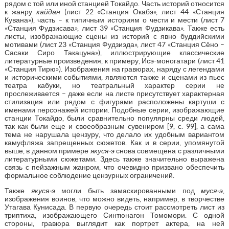
рядом с той или иной станцией Токайдо. Часть историй относится
к жанру
кайдан
(лист 22 «Станция Окабэ», лист 44 «Станция
Кувана»), часть – к типичным историям о чести и мести (лист 7
«Станция Фудзисава», лист 39 «Станция Фудзикава». Также есть
листы, изображающие сцены из историй с явно буддийскими
мотивами (лист 23 «Станция Фудзиэда», лист 47 «Станция Сёно –
Сасаки Сиро Такацуна»), иллюстрирующие классические
литературные произведения, к примеру, Исэ-моногатари (лист 41
«Станция Тирю»). Изображения на гравюрах, наряду с легендами
и историческими событиями, являются также и сценами из пьес
театра кабуки, но театральный характер серии не
прослеживается – даже если на листе присутствует характерная
стилизация или рядом с фигурами расположены картуши с
именами персонажей истории. Подобные серии, изображающие
станции Токайдо, были сравнительно популярны среди людей,
так как были еще и своеобразным сувениром [9, с. 99], а сама
тема не нарушала цензуру, что делало их удобным вариантом
камуфляжа запрещенных сюжетов. Как и в серии, упомянутой
выше, в данном примере
якуся-э
снова совмещена с различными
литературными сюжетами. Здесь также значительно выражена
связь с пейзажным жанром, что очевидно призвано обеспечить
формальное соблюдение цензурных ограничений.
Также
якуся-э
могли быть замаскированными под
муся-э
,
изображения воинов, что можно видеть, например, в творчестве
Утагава Кунисада. В первую очередь стоит рассмотреть лист из
триптиха, изображающего Синтюнагон Томомори. С одной
стороны, гравюра выглядит как портрет актера, на ней