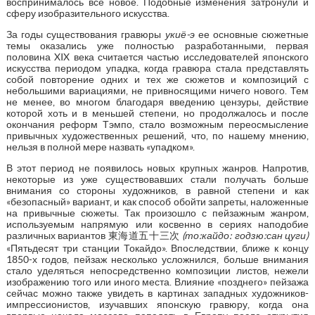
воспринималось все новое. Подобные изменения затронули и
сферу изобразительного искусства.
За годы существования гравюры
укиё-э
ее основные сюжетные
темы оказались уже полностью разработанными, первая
половина XIX века считается частью исследователей японского
искусства периодом упадка, когда гравюра стала представлять
собой повторение одних и тех же сюжетов и композиций с
небольшими вариациями, не привносящими ничего нового. Тем
не менее, во многом благодаря введению цензуры, действие
которой хоть и в меньшей степени, но продолжалось и после
окончания реформ Тэмпо, стало возможным переосмысление
привычных художественных решений, что, по нашему мнению,
нельзя в полной мере назвать «упадком».
В этот период не появилось новых крупных жанров. Напротив,
некоторые из уже существовавших стали получать больше
внимания со стороны художников, в равной степени и как
«безопасный» вариант, и как способ обойти запреты, наложенные
на привычные сюжеты. Так произошло с пейзажным жанром,
используемым напрямую или косвенно в сериях наподобие
различных вариантов 東海道五十三次
(то:кайдо: годзю:сан цуги)
«Пятьдесят три станции Токайдо». Впоследствии, ближе к концу
1850-х годов, пейзаж несколько усложнился, больше внимания
стало уделяться непосредственно композиции листов, нежели
изображению того или иного места. Влияние «позднего» пейзажа
сейчас можно также увидеть в картинах западных художников-
импрессионистов, изучавших японскую гравюру, когда она