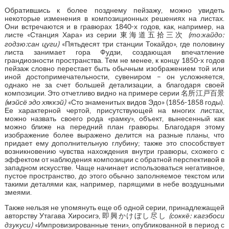
Обратившись к более позднему пейзажу, можно увидеть
некоторые изменения в композиционных решениях на листах.
Они встречаются и в гравюрах 1840-х годов, как, например, на
листе «Станция Хара» из серии 東海道五拾三次
(то:кайдо:
годзю:сан цуги)
«Пятьдесят три станции Токайдо», где половину
листа занимает гора Фудзи, создающая впечатление
грандиозности пространства. Тем не менее, к концу 1850-х годов
пейзаж словно перестает быть обычным изображением той или
иной достопримечательности, сувениром – он усложняется,
однако не за счет большей детализации, а благодаря своей
композиции. Это отчетливо видно на примере серии 名所江戸百景
(мэйсё эдо хяккэй)
«Сто знаменитых видов Эдо» (1856-1858 годы).
Ее характерной чертой, присутствующей на многих листах,
можно назвать своего рода «рамку», объект, вынесенный как
можно ближе на передний план гравюры. Благодаря этому
изображение более выражено делится на разные планы, что
придает ему дополнительную глубину; также это способствует
возникновению чувства нахождения внутри гравюры, схожего с
эффектом от наблюдения композиции с обратной перспективой в
западном искусстве. Чаще начинает использоваться негативное,
пустое пространство, до этого обычно заполняемое текстом или
такими деталями как, например, парящими в небе воздушными
змеями.
Также нельзя не упомянуть еще об одной серии, принадлежащей
авторству Утагава Хиросигэ, 即興かけぼし尽し
(
соккё: кагэбоси
дзукуси)
«Импровизированные тени», опубликованной в период с