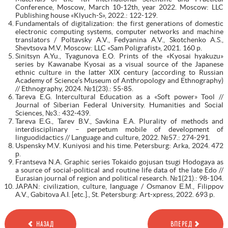
Conference, Moscow, March 10-12th, year 2022. Moscow: LLC
Publishing house «Klyuch-S», 2022.: 122-129.
Fundamentals of digitalization: the first generations of domestic
electronic computing systems, computer networks and machine
translators / Poltavsky A.V., Fedyanina A.V., Skotchenko A.S.,
Shevtsova M.V. Moscow: LLC «Sam Poligrafist», 2021. 160 p.
Sinitsyn A.Yu., Tyagunova E.O. Prints of the «Kyosai hyakuzu»
series by Kawanabe Kyosai as a visual source of the Japanese
ethnic culture in the latter XIX century (according to Russian
Academy of Science’s Museum of Anthropology and Ethnography)
// Ethnography, 2024. №1(23).: 55-85.
Tareva E.G. Intercultural Education as a «Soft power» Tool //
Journal of Siberian Federal University. Humanities and Social
Sciences, №3.: 432-439.
Tareva Е.G., Tarev B.V., Savkina E.A. Plurality of methods and
interdisciplinary – perpetum mobile of development of
linguodidactics // Language and culture, 2022. №57.: 274-291.
Uspensky M.V. Kuniyosi and his time. Petersburg: Arka, 2024. 472
р.
Frantseva N.A. Graphic series Tokaido gojusan tsugi Hodogaya as
a source of social-political and routine life data of the late Edo //
Eurasian journal of region and political research. №1(21).: 98-104.
JAPAN: civilization, culture, language / Osmanov Е.М., Filippov
А.V., Gabitova А.I. [etc.]., St. Petersburg: Art-xpress, 2022. 693 p.
НАЗАД
ВПЕРЕД