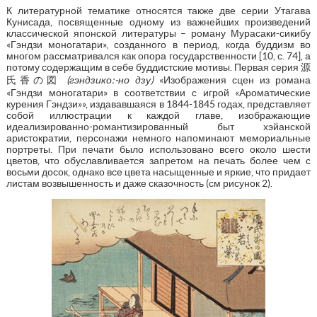
К литературной тематике относятся также две серии Утагава
Кунисада, посвященные одному из важнейших произведений
классической японской литературы – роману Мурасаки-сикибу
«Гэндзи моногатари», созданного в период, когда буддизм во
многом рассматривался как опора государственности [10, с. 74], а
потому содержащим в себе буддистские мотивы. Первая серия 源
氏香の図
(
гэндзико:-но дзу)
«Изображения сцен из романа
«Гэндзи моногатари» в соответствии с игрой «Ароматические
курения Гэндзи»», издававшаяся в 1844-1845 годах, представляет
собой иллюстрации к каждой главе, изображающие
идеализированно-романтизированный быт хэйанской
аристократии, персонажи немного напоминают мемориальные
портреты. При печати было использовано всего около шести
цветов, что обуславливается запретом на печать более чем с
восьми досок, однако все цвета насыщенные и яркие, что придает
листам возвышенность и даже сказочность (см рисунок 2).