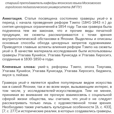
старший преподаватель кафедры японского языка Московского
городского педагогического университета (МГПУ)
Аннотация
.
Статья посвящена состоянию гравюры
укиё-э
в
период с начала проведения реформ Тэмпо (1841-1843 гг.) до
снятия цензурных ограничений в 1854 году. Так как гравюра была
подчинена тем же законам, что и прочие виды печатной
продукции, ее сюжеты рассматриваются с точки зрения
внутриполитической обстановки в Японии. Выделены и описаны
основные способы обхода цензурных запретов художниками.
Приводятся главные аспекты влияния реформ Тэмпо на сюжеты
укиё-э
. В качестве материала исследования были использованы
гравюры Утагава Куниёси, Утагава Кунисада и Утагава Хиросигэ,
созданные в 1830-1850-е годы.
Ключевые слова:
укиё-э, реформы Тэмпо, эпоха Токугава,
Утагава Куниёси, Утагава Кунисада, Утагава Хиросигэ, бидзинга,
якуся-э, пейзаж.
Гравюра
укиё-э
является крайне популярным видом искусства
как в самой Японии, так и во всем мире, вызывающим интерес, в
том числе, у исследователей-искусствоведов. Тем не менее,
принимая во внимание ее прочную взаимосвязь с социальной
сферой жизни общества, мы считаем, что
укиё-э
не следует
рассматривать только лишь с художественной точки зрения.
Необходимо также учитывать культурные особенности [6, с. 433],
[7, с. 277] и исторические реалии, в которых создавались гравюры,