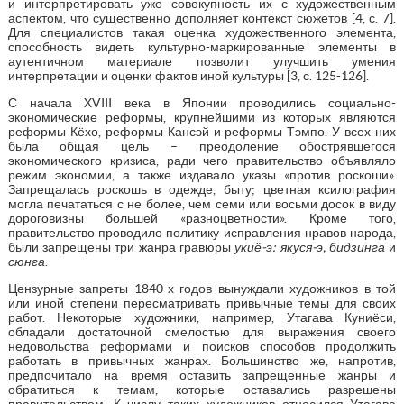
и интерпретировать уже совокупность их с художественным
аспектом, что существенно дополняет контекст сюжетов [4, с. 7].
Для специалистов такая оценка художественного элемента,
способность видеть культурно-маркированные элементы в
аутентичном материале позволит улучшить умения
интерпретации и оценки фактов иной культуры [3, с. 125-126].
С начала XVIII века в Японии проводились социально-
экономические реформы, крупнейшими из которых являются
реформы Кёхо, реформы Кансэй и реформы Тэмпо. У всех них
была общая цель – преодоление обострявшегося
экономического кризиса, ради чего правительство объявляло
режим экономии, а также издавало указы «против роскоши».
Запрещалась роскошь в одежде, быту; цветная ксилография
могла печататься с не более, чем семи или восьми досок в виду
дороговизны большей «разноцветности». Кроме того,
правительство проводило политику исправления нравов народа,
были запрещены три жанра гравюры
укиё-э: якуся-э, бидзинга
и
сюнга
.
Цензурные запреты 1840-х годов вынуждали художников в той
или иной степени пересматривать привычные темы для своих
работ. Некоторые художники, например, Утагава Куниёси,
обладали достаточной смелостью для выражения своего
недовольства реформами и поисков способов продолжить
работать в привычных жанрах. Большинство же, напротив,
предпочитало на время оставить запрещенные жанры и
обратиться к темам, которые оставались разрешены
правительством. К числу таких художников относился Утагава