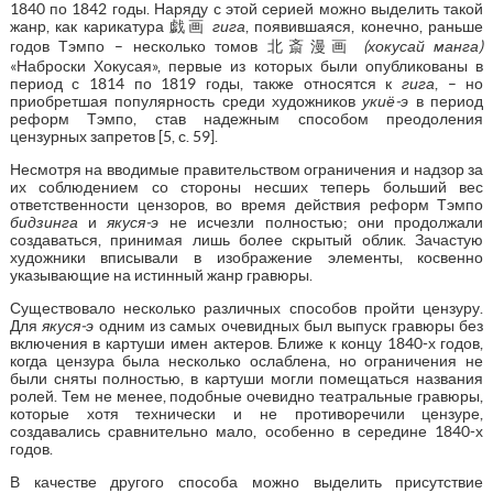
1840 по 1842 годы. Наряду с этой серией можно выделить такой
жанр, как карикатура 戯画
гига
, появившаяся, конечно, раньше
годов Тэмпо – несколько томов 北斎漫画
(хокусай манга)
«Наброски Хокусая», первые из которых были опубликованы в
период с 1814 по 1819 годы, также относятся к
гига
, – но
приобретшая популярность среди художников
укиё-э
в период
реформ Тэмпо, став надежным способом преодоления
цензурных запретов [5, с. 59].
Несмотря на вводимые правительством ограничения и надзор за
их соблюдением со стороны несших теперь больший вес
ответственности цензоров, во время действия реформ Тэмпо
бидзинга
и
якуся-э
не исчезли полностью; они продолжали
создаваться, принимая лишь более скрытый облик. Зачастую
художники вписывали в изображение элементы, косвенно
указывающие на истинный жанр гравюры.
Существовало несколько различных способов пройти цензуру.
Для
якуся-э
одним из самых очевидных был выпуск гравюры без
включения в картуши имен актеров. Ближе к концу 1840-х годов,
когда цензура была несколько ослаблена, но ограничения не
были сняты полностью, в картуши могли помещаться названия
ролей. Тем не менее, подобные очевидно театральные гравюры,
которые хотя технически и не противоречили цензуре,
создавались сравнительно мало, особенно в середине 1840-х
годов.
В качестве другого способа можно выделить присутствие