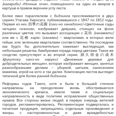
(кагариби)
«Ночные огни», помещенного на один из вееров в
картуше в правом верхнем углу листа.
Более явно параллелизм с
бидзинга
прослеживается в двух
сериях Утагава Хиросигэ, публиковавшихся с 1847 по 1852 годы.
Первая из них, 四季の花園
(сики-но ханадзоно)
«Цветочные сады
четырех сезонов», изображает девушек, стоящих на фоне
различных цветов, что вызывает ассоциации с 花街
(ханамати)
или же с 花柳
карю:
(
ханаяги
) – кварталами, в которых жили
гейши, или зелеными кварталами соответственно. На последние
как будто бы дополнительно намекает выглядящая, как
небольшая решетка, бамбуковая ограда перед цветами. Такое же
сходство присутствует и во второй серии, 婦久得金の成木
(фукутоку канэ-но наруки)
«Денежные деревья для
добродетельных женщин», которая изображает женщин, занятых
разнообразными делами – уборкой, шитьем, нанесением
макияжа, игрой на кото и так далее. Композиция листов выглядит
типичной для более ранней
бидзинга
.
Реформы годов Тэмпо, хотя и были в большей степени
направлены на преодоление вновь обострившегося
экономического кризиса, имели также и социальную
направленность в виде политики исправления общественных
нравов. Все стороны жизни людей, в первую очередь жителей
городов, регламентировались. Регламентации подвергалась и
печатная продукция, запрещались отдельные произведения и
жанры, с настороженностью и даже враждебностью