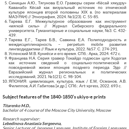
Синицын А.Ю., Тягунова Е.О. Гравюры серии «Кёсай хякудзу»
Каванабэ Кёсай как визуальный источник по этнической
культуре японцев второй половины XIX в. (по материалам
МАЭ РАН) // Этнография, 2024. №1(23). С. 55-85.
Тарева Е.Г. Межкультурное образование как инструмент
«мягкой силы» // Журнал Сибирского федерального
университета. Гуманитарные и социальные науки, №3. С. 432-
439.
Тарева Е.Г., Тарев Б.В., Савкина Е.А. Полиподходность и
междисциплинарность – perpetum mobile развития
лингводидактики // Язык и культура, 2022. №57. С. 274-291.
Успенский М.В. Куниёси и его время. СПб.: Арка, 2024. 472 с.
Францева Н.А. Серия гравюр Токайдо годзюсан цуги Ходогая
как источник сведений о социально-политической и
повседневной жизни японцев позднего периода Эдо //
Евразийский журнал региональных и политических
исследований, 2021. №1(21). С. 98-104.
ЯПОНИЯ: цивилизация, культура, язык / Е.М, Османов, А.В.
Филиппов, А.И. Габитова [и др.]. СПб.: Art-xpress, 2022. 693 с.
Subject features of the 1840-1850’s ukiyo-e prints
Titarenko M.D.,
bachelor of 4
course of the Moscow City University, Moscow
Research supervisor:
Lebedinova Anastasia Sergeevna,
Senior Lecturer of Japanese Language, Institute of Foreign Languages