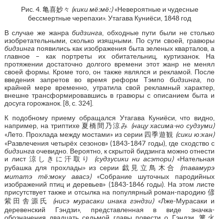
Рис. 4. 亀喜妙々
(кики мё:мё:)
«Невероятные и чудесные
бессмертные черепахи». Утагава Куниёси, 1848 год
В случае же жанра
бидзинга
, обходные пути были не столько
изобретательными, сколько изящными. По сути своей, гравюры
бидзинга
появились как изображения быта зеленых кварталов, а
главное – как портреты их обитательниц, куртизанок. На
протяжении достаточно долгого времени этот жанр не менял
своей формы. Кроме того, он также являлся и рекламой. После
введения запретов во время реформ Тэмпо
бидзинга
, по
крайней мере временно, утратила свой рекламный характер,
внешне трансформировавшись в гравюры с описанием быта и
досуга горожанок. [8, с. 324].
К подобному приему обращался Утагава Куниёси, что видно,
например, на триптихе 夏橋間乃涼み
(нацу хасима-но судзуми)
«Лето. Прохлада между мостами» из серии 四季遊観
(сики ю:кан)
«Развлечения четырёх сезонов» (1843-1847 годы), где сходство с
бидзинга
очевидно. Вероятно, к скрытой бидзинга можно отнести
и лист 涼しきに汗取り
(
судзусики ни асэтори)
«Нательная
рубашка для прохлады» из серии 戯見立鳥木合
(тавамурэ
митатэ тё:моку авасэ)
«Собрание шуточных пародийных
изображений птиц и деревьев» (1843-1846 годы). На этом листе
присутствует также и отсылка на популярный роман-пародию 偐
紫田舎源氏
(нисэ мурасаки инака гэндзи)
«Лже-Мурасаки и
деревенский Гэндзи», представленная в виде значка-
обозначения двадцать седьмой главы повести о Гэндзи, 篝火