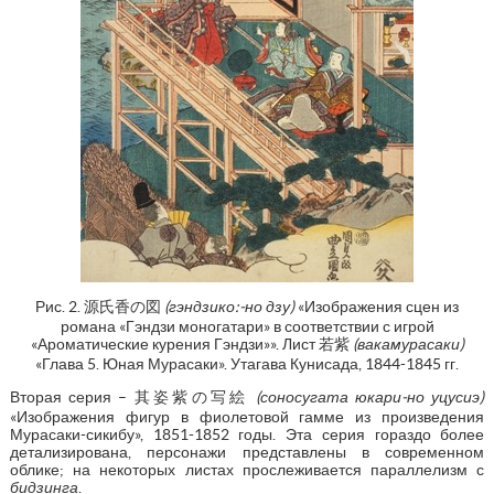
Рис. 2. 源氏香の図
(гэндзико:-но дзу)
«Изображения сцен из
романа «Гэндзи моногатари» в соответствии с игрой
«Ароматические курения Гэндзи»». Лист 若紫
(вакамурасаки)
«Глава 5. Юная Мурасаки». Утагава Кунисада, 1844-1845 гг.
Вторая серия – 其姿紫の写絵
(соносугата юкари-но уцусиэ)
«Изображения фигур в фиолетовой гамме из произведения
Мурасаки-сикибу», 1851-1852 годы. Эта серия гораздо более
детализирована, персонажи представлены в современном
облике; на некоторых листах прослеживается параллелизм с
бидзинга
.