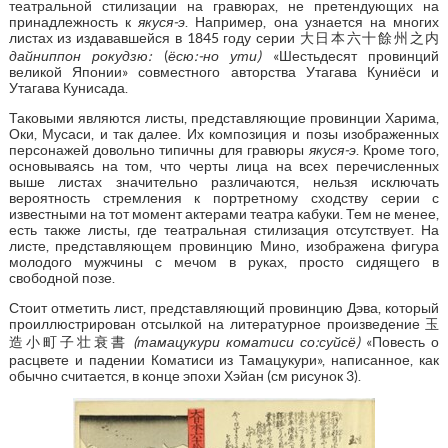
театральной стилизации на гравюрах, не претендующих на
принадлежность к
якуся-э
. Например, она узнается на многих
листах из издававшейся в 1845 году серии 大日本六十餘州之内
дайниппон рокудзю:
(
ёсю:-но ути)
«Шестьдесят провинций
великой Японии» совместного авторства Утагава Куниёси и
Утагава Кунисада.
Таковыми являются листы, представляющие провинции Харима,
Оки, Мусаси, и так далее. Их композиция и позы изображенных
персонажей довольно типичны для гравюры
якуся-э
. Кроме того,
основываясь на том, что черты лица на всех перечисленных
выше листах значительно различаются, нельзя исключать
вероятность стремления к портретному сходству серии с
известными на тот момент актерами театра кабуки. Тем не менее,
есть также листы, где театральная стилизация отсутствует. На
листе, представляющем провинцию Мино, изображена фигура
молодого мужчины с мечом в руках, просто сидящего в
свободной позе.
Стоит отметить лист, представляющий провинцию Дэва, который
проиллюстрирован отсылкой на литературное произведение 玉
造小町子壮衰書
(тамацукури коматиси со:суйсё)
«Повесть о
расцвете и падении Коматиси из Тамацукури», написанное, как
обычно считается, в конце эпохи Хэйан (см рисунок 3).