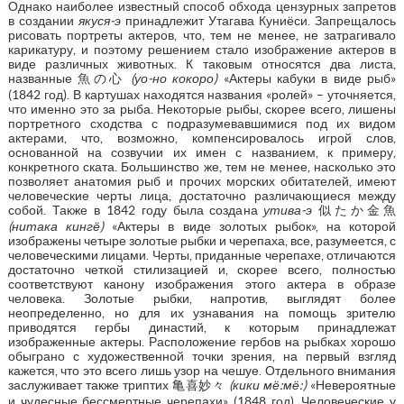
Однако наиболее известный способ обхода цензурных запретов
в создании
якуся-э
принадлежит Утагава Куниёси. Запрещалось
рисовать портреты актеров, что, тем не менее, не затрагивало
карикатуру, и поэтому решением стало изображение актеров в
виде различных животных. К таковым относятся два листа,
названные 魚の心
(уо-но кокоро)
«Актеры кабуки в виде рыб»
(1842 год). В картушах находятся названия «ролей» – уточняется,
что именно это за рыба. Некоторые рыбы, скорее всего, лишены
портретного сходства с подразумевавшимися под их видом
актерами, что, возможно, компенсировалось игрой слов,
основанной на созвучии их имен с названием, к примеру,
конкретного ската. Большинство же, тем не менее, насколько это
позволяет анатомия рыб и прочих морских обитателей, имеют
человеческие черты лица, достаточно различающиеся между
собой. Также в 1842 году была создана
утива-э
似たか金魚
(нитака кингё)
«Актеры в виде золотых рыбок», на которой
изображены четыре золотые рыбки и черепаха, все, разумеется, с
человеческими лицами. Черты, приданные черепахе, отличаются
достаточно четкой стилизацией и, скорее всего, полностью
соответствуют канону изображения этого актера в образе
человека. Золотые рыбки, напротив, выглядят более
неопределенно, но для их узнавания на помощь зрителю
приводятся гербы династий, к которым принадлежат
изображенные актеры. Расположение гербов на рыбках хорошо
обыграно с художественной точки зрения, на первый взгляд
кажется, что это всего лишь узор на чешуе. Отдельного внимания
заслуживает также триптих 亀喜妙々
(кики мё:мё:)
«Невероятные
и чудесные бессмертные черепахи» (1848 год). Человеческие у