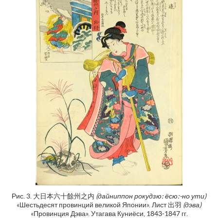
Рис. 3. 大日本六十餘州之内
(
дайниппон рокудзю: ёсю:-но ути)
«Шестьдесят провинций великой Японии». Лист 出羽
(дэва)
«Провинция Дэва». Утагава Куниёси, 1843-1847 гг.