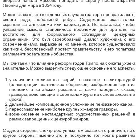
впервые начала массово попадать в Европу после открытия
Японии для мира в 1854 году.
Можно сказать, что в отдельных случаях гравюра превратилась в,
своего рода, небольшой ребус. Содержание оказывалось
скрытым за аллюзиями или карикатурой. Не настолько, чтобы
узнавание смысла становилось проблемой для зрителя, но
достаточно для формального соблюдения цензурных
ограничений. Это был своеобразный диалог художника с его
современниками, выражение их мнения, которое существовало
как тихий, бессловесный протест правительству и его попыткам
регламентировать жизнь общества.
Мы считаем, что влияние реформ годов Тэмпо на сюжеты
укиё-э
значительно. Можно выделить следующие основные его аспекты:
увеличение количества серий, связанных с литературой
(иллюстрации поэтических сборников; изображения сцен из
японских и китайских романов, а также народных сказок;
гравюры, включающие в себя каламбуры на основе алфавита
ироха
);
дальнейшее композиционное усложнение пейзажного жанра;
переосмысление наиболее крупных жанров гравюры;
возникновение нестандартных художественных решений в
рамках запрещенных цензурой жанров.
С одной стороны, спектр доступных тем оказался ограничен, но с
другой стороны, именно это и послужило толчком к развитию