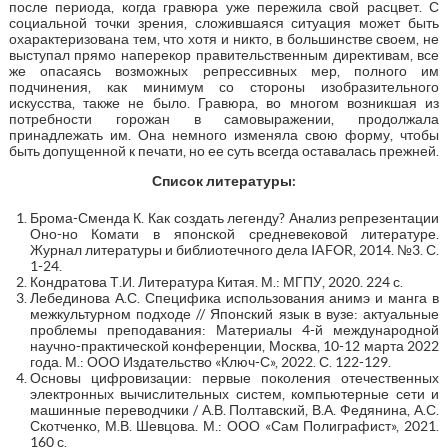
после периода, когда гравюра уже пережила свой расцвет. С
социальной точки зрения, сложившаяся ситуация может быть
охарактеризована тем, что хотя и никто, в большинстве своем, не
выступал прямо наперекор правительственным директивам, все
же опасаясь возможных репрессивных мер, полного им
подчинения, как минимум со стороны изобразительного
искусства, также не было. Гравюра, во многом возникшая из
потребности горожан в самовыражении, продолжала
принадлежать им. Она немного изменяла свою форму, чтобы
быть допущенной к печати, но ее суть всегда оставалась прежней.
Список литературы:
Брома-Сменда К. Как создать легенду? Анализ репрезентации
Оно-но Комати в японской средневековой литературе.
Журнал литературы и библиотечного дела IAFOR, 2014. №3. С.
1-24.
Кондратова Т.И. Литература Китая. М.: МГПУ, 2020. 224 с.
Лебединова А.С. Специфика использования анимэ и манга в
межкультурном подходе // Японский язык в вузе: актуальные
проблемы преподавания: Материалы 4-й международной
научно-практической конференции, Москва, 10-12 марта 2022
года. М.: ООО Издательство «Ключ-С», 2022. С. 122-129.
Основы цифровизации: первые поколения отечественных
электронных вычислительных систем, компьютерные сети и
машинные переводчики / А.В. Полтавский, В.А. Федянина, А.С.
Скотченко, М.В. Шевцова. М.: ООО «Сам Полиграфист», 2021.
160 с.