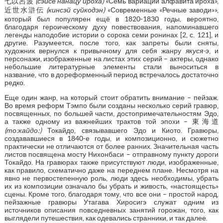
七以呂波
(сэйсё нанацу ироха)
«Семь вариаций алфавита ироха»,
近世水滸伝
(кинсэй суйкодэн)
«Современные «Речные заводи»»,
который был популярен ещё в 1820-1830 годы, вероятно,
благодаря героическому духу повествования, напоминавшего
легенды наподобие истории о сорока семи ронинах [2, с. 121], и
другие. Разумеется, после того, как запреты были сняты,
художник вернулся к привычному для себя жанру
якуся-э
, и
персонажи, изображенные на листах этих серий – актеры, однако
небольшие литературные элементы стали выноситься в
название, что в дореформенный период встречалось достаточно
редко.
Еще один жанр, на который стоит обратить внимание – пейзаж.
Во время реформ Тэмпо были созданы несколько серий гравюр,
посвященных, по большей части, достопримечательностям Эдо,
а также одному из важнейших трактов той эпохи – 東海道
(то:кайдо:)
Токайдо, связывавшего Эдо и Киото. Гравюры,
создававшиеся в 1840-е годы, и композиционно, и сюжетно
практически не отличаются от более ранних. Значительная часть
листов посвящена мосту Нихонбаси – отправному пункту дороги
Токайдо. На гравюрах также присутствуют люди, изображенные,
как правило, схематично даже на переднем плане. Несмотря на
явно не первостепенную роль, люди здесь необходимы, убрать
их из композиции означало бы убрать и живость, «настоящесть»
сцены. Кроме того, благодаря тому, что все они – простой народ,
пейзажные гравюры Утагава Хиросигэ служат одним из
источников описания повседневных занятий горожан, того, как
выглядели путешествия, как одевались странники, и так далее.