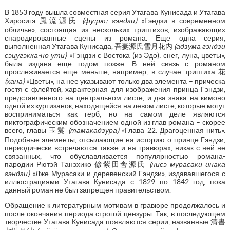
В 1853 году вышла совместная серия Утагава Кунисада и Утагава
Хиросигэ 風流源氏
(фу:рю: гэндзи)
«Гэндзи в современном
обличье», состоящая из нескольких триптихов, изображающих
спародированные сцены из романа. Еще одна серия,
выполненная Утагава Кунисада, 吾妻源氏雪月花内
(адзума гэндзи
сэцугэкка-но ути)
«Гэндзи с Востока (из Эдо): снег, луна, цветы»,
была издана еще годом позже. В ней связь с романом
прослеживается еще меньше, например, в случае триптиха 花
(хана)
«Цветы», на нее указывают только два элемента – прическа
гостя с флейтой, характерная для изображения принца Гэндзи,
представленного на центральном листе, и два знака на кимоно
одной из куртизанок, находящейся на левом листе, которые могут
восприниматься как герб, но на самом деле являются
пиктографическим обозначением одной из глав романа – скорее
всего, главы 玉鬘
(тамакадзура)
«Глава 22. Драгоценная нить».
Подобные элементы, отсылающие на историю о принце Гэндзи,
периодически встречаются также и на гравюрах, никак с ней не
связанных, что обуславливается популярностью романа-
пародии Рютэй Танэхико 偐紫田舎源氏
(нисэ мурасаки инака
гэндзи)
«Лже-Мурасаки и деревенский Гэндзи», издававшегося с
иллюстрациями Утагава Кунисада с 1829 по 1842 год, пока
данный роман не был запрещен правительством.
Обращение к литературным мотивам в гравюре продолжалось и
после окончания периода строгой цензуры. Так, в последующем
творчестве Утагава Кунисада появляются серии, названные 清書