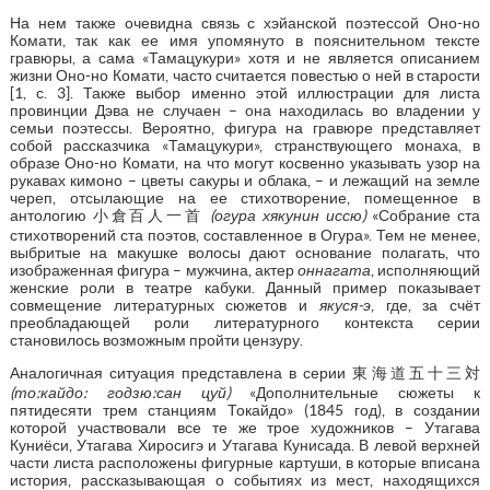
На нем также очевидна связь с хэйанской поэтессой Оно-но
Комати, так как ее имя упомянуто в пояснительном тексте
гравюры, а сама «Тамацукури» хотя и не является описанием
жизни Оно-но Комати, часто считается повестью о ней в старости
[1, с. 3]. Также выбор именно этой иллюстрации для листа
провинции Дэва не случаен – она находилась во владении у
семьи поэтессы. Вероятно, фигура на гравюре представляет
собой рассказчика «Тамацукури», странствующего монаха, в
образе Оно-но Комати, на что могут косвенно указывать узор на
рукавах кимоно – цветы сакуры и облака, – и лежащий на земле
череп, отсылающие на ее стихотворение, помещенное в
антологию 小倉百人一首
(огура хякунин иссю)
«Собрание ста
стихотворений ста поэтов, составленное в Огура». Тем не менее,
выбритые на макушке волосы дают основание полагать, что
изображенная фигура – мужчина, актер
оннагата
, исполняющий
женские роли в театре кабуки. Данный пример показывает
совмещение литературных сюжетов и
якуся-э
, где, за счёт
преобладающей роли литературного контекста серии
становилось возможным пройти цензуру.
Аналогичная ситуация представлена в серии 東海道五十三対
(то:кайдо: годзю:сан цуй)
«Дополнительные сюжеты к
пятидесяти трем станциям Токайдо» (1845 год), в создании
которой участвовали все те же трое художников – Утагава
Куниёси, Утагава Хиросигэ и Утагава Кунисада. В левой верхней
части листа расположены фигурные картуши, в которые вписана
история, рассказывающая о событиях из мест, находящихся