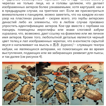
черепах не только лица, но и головы целиком, что делает
изображенных актеров более узнаваемыми, хотя картушей, как и
в предыдущем случае, на триптихе нет. Если же присмотреться
внимательнее к панцирям, можно заметить, что на каждом из них
узор на пластинах разный – скорее всего, это гербы актерских
династий либо их элементы, что в любом случае призвано
упростить идентификацию актеров. Кое-где вместе с гербами на
панцирь помещены иероглифы или знаки слоговой азбуки
хирагана
, что, возможно, дает ссылку на фамилию или же личное
имя актеров. Кроме того, любопытной деталью является черный
цвет телец и лап изображенных черепах, что в контексте скрытой
якуся-э
наталкивает на мысль о 黒衣
(курого)
– служащих театра
кабуки, не являющихся актерами, но помогающих им во время
выступления, подающих или же забирающих реквизит для пьесы,
и так далее (см рисунок 4).