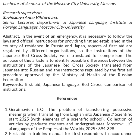
bachelor
of 4 course of the Moscow City University, Moscow
Research supervisor:
Savinskaya Anna Viktorovna,
Senior Lecturer, Department of Japanese Language, Institute of
Foreign Languages, Moscow City University
Abstract.
In the event of an emergency, it is necessary to follow the
laws and official instructions for providing first aid established in the
country of residence. In Russia and Japan, aspects of first aid are
regulated by different organisations, so the instructions of the
Japanese Red Cross Society were translated for comparison. The
purpose of this article is to identify possible differences between the
instructions of the Japanese Red Cross Society translated from
Japanese into Russian and the instructions regulated by the first aid
procedure approved by the Ministry of Health of the Russian
Federation.
Keywords:
first aid, Japanese language, Red Cross, comparison of
instructions.
References
:
Geraimovich E.O. The problem of transferring possessive
meanings when translating from English into Japanese // Scientific
start-2025 (with elements of a scientific school): Collection of
articles by graduate students and undergraduates. Moscow: LLC
«Languages of the Peoples of the World», 2025.: 394-398.
First aid: a training manual for first responders in accordance