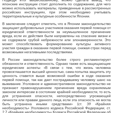
японские инструкции стоит дополнить по содержанию, для чего
можно использовать материалы, приведенные в рассмотренных
российских инструкциях, при этом необходимо учитывать
территориальные и культурные особенности Японии.
В заключение следует отметить, что в Японии законодательство
защищает добровольных участников оказания первой помощи от
юридической ответственности за неумышленное причинение
вреда, если их действия были направлены на спасение жизни и
не содержали грубой небрежности или злонамеренности. Это
может способствовать формированию культуры активного
участия граждан в оказании первой помощи, снижая страх перед
возможными негативными последствиями.
В России законодательство более строго регламентирует
обязанности и ответственность. Однако также есть защищающие
юридические аспекты: «В связи с тем, что жизнь человека
провозглашается высшей ценностью, сама попытка защитить эту
ценность ставится выше возможной ошибки в ходе оказания
первой помощи, так как дает пострадавшему человеку шанс на
выживание. Уголовное и административное законодательство не
признают правонарушением причинение вреда охраняемым
законом интересам в состоянии крайней необходимости, то есть
для устранения опасности, непосредственно угрожающей
личности или правам данного лица, если эта опасность не могла
быть устранена иными средствами» (ст. 39 «Крайняя
необходимость» Уголовного кодекса Российской Федерации; ст.
2.7 «Крайняя необходимость» Кодекса Российской Федерации об