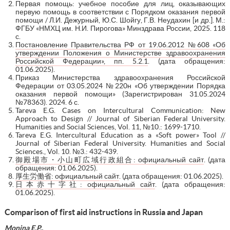
Первая помощь: учебное пособие для лиц, оказывающих
первую помощь в соответствии с Порядком оказания первой
помощи / Л.И. Дежурный, Ю.С. Шойгу, Г.В. Неудахин [и др.]. М.:
ФГБУ «НМХЦ им. Н.И. Пирогова» Минздрава России, 2025. 118
с.
Постановление Правительства РФ от 19.06.2012 №608 «Об
утверждении Положения о Министерстве здравоохранения
Российской Федерации», пп. 5.2.1
. (дата обращения:
01.06.2025).
Приказ Министерства здравоохранения Российской
Федерации от 03.05.2024 №220н «Об утверждении Порядка
оказания первой помощи» (Зарегистрирован 31.05.2024
№78363). 2024. 6 с.
Tareva E.G. Cases on Intercultural Communication: New
Approach to Design // Journal of Siberian Federal University.
Humanities and Social Sciences, Vol. 11, №10.: 1699-1710.
Tareva E.G. Intercultural Education as a «Soft power» Tool //
Journal of Siberian Federal University. Humanities and Social
Sciences., Vol. 10. №3.: 432-439.
御殿場市・小山町広域行政組合: официальный сайт
. (дата
обращения: 01.06.2025).
厚生労働省: официальный сайт
. (дата обращения: 01.06.2025).
日本赤十字社: официальный сайт
. (дата обращения:
01.06.2025).
Comparison of first aid instructions in Russia and Japan
Monina E.P.
,