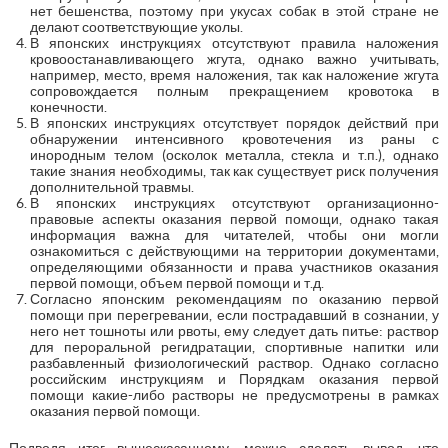
нет бешенства, поэтому при укусах собак в этой стране не
делают соответствующие уколы.
В японских инструкциях отсутствуют правила наложения
кровоостанавливающего жгута, однако важно учитывать,
например, место, время наложения, так как наложение жгута
сопровождается полным прекращением кровотока в
конечности.
В японских инструкциях отсутствует порядок действий при
обнаружении интенсивного кровотечения из раны с
инородным телом (осколок металла, стекла и т.п.), однако
такие знания необходимы, так как существует риск получения
дополнительной травмы.
В японских инструкциях отсутствуют организационно-
правовые аспекты оказания первой помощи, однако такая
информация важна для читателей, чтобы они могли
ознакомиться с действующими на территории документами,
определяющими обязанности и права участников оказания
первой помощи, объем первой помощи и т.д.
Согласно японским рекомендациям по оказанию первой
помощи при перегревании, если пострадавший в сознании, у
него нет тошноты или рвоты, ему следует дать питье: раствор
для пероральной регидратации, спортивные напитки или
разбавленный физиологический раствор. Однако согласно
российским инструкциям и Порядкам оказания первой
помощи какие-либо растворы не предусмотрены в рамках
оказания первой помощи.
Подводя итог вышесказанному, можно сделать вывод, что