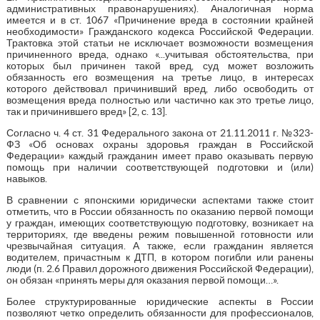
административных правонарушениях). Аналогичная норма
имеется и в ст. 1067 «Причинение вреда в состоянии крайней
необходимости» Гражданского кодекса Российской Федерации.
Трактовка этой статьи не исключает возможности возмещения
причиненного вреда, однако «...учитывая обстоятельства, при
которых был причинен такой вред, суд может возложить
обязанность его возмещения на третье лицо, в интересах
которого действовал причинивший вред, либо освободить от
возмещения вреда полностью или частично как это третье лицо,
так и причинившего вред» [2, с. 13].
Согласно ч. 4 ст. 31 Федерального закона от 21.11.2011 г. №323-
ФЗ «Об основах охраны здоровья граждан в Российской
Федерации» каждый гражданин имеет право оказывать первую
помощь при наличии соответствующей подготовки и (или)
навыков.
В сравнении с японскими юридически аспектами также стоит
отметить, что в России обязанность по оказанию первой помощи
у граждан, имеющих соответствующую подготовку, возникает на
территориях, где введены режим повышенной готовности или
чрезвычайная ситуация. А также, если гражданин является
водителем, причастным к ДТП, в котором погибли или ранены
люди (п. 2.6 Правил дорожного движения Российской Федерации),
он обязан «принять меры для оказания первой помощи…».
Более структурированные юридические аспекты в России
позволяют четко определить обязанности для профессионалов,