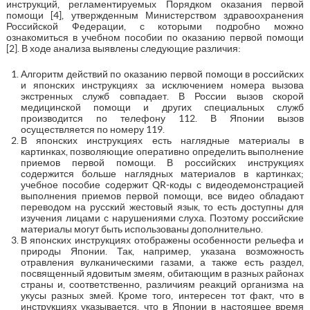
инструкций, регламентируемых Порядком оказания первой
помощи [4], утвержденным Министерством здравоохранения
Российской Федерации, с которыми подробно можно
ознакомиться в учебном пособии по оказанию первой помощи
[2]. В ходе анализа выявлены следующие различия:
Алгоритм действий по оказанию первой помощи в российских
и японских инструкциях за исключением номера вызова
экстренных служб совпадает. В России вызов скорой
медицинской помощи и других специальных служб
производится по телефону 112. В Японии вызов
осуществляется по номеру 119.
В японских инструкциях есть наглядные материалы в
картинках, позволяющие оперативно определить выполнение
приемов первой помощи. В российских инструкциях
содержится больше наглядных материалов в картинках;
учебное пособие содержит QR-коды с видеодемонстрацией
выполнения приемов первой помощи, все видео обладают
переводом на русский жестовый язык, то есть доступны для
изучения лицами с нарушениями слуха. Поэтому российские
материалы могут быть использованы дополнительно.
В японских инструкциях отображены особенности рельефа и
природы Японии. Так, например, указана возможность
отравления вулканическими газами, а также есть раздел,
посвященный ядовитым змеям, обитающим в разных районах
страны и, соответственно, различиям реакций организма на
укусы разных змей. Кроме того, интересен тот факт, что в
инструкциях указывается, что в Японии в настоящее время