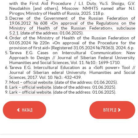
with the First Aid Procedure / L.I. Duty, Yu.S. Shoigu, G.V.
Neudakhin [and others]. Moscow: NMHTS named after N.I.
Pirogov, Ministry of Health of Russia, 2025. 118 p.
Decree of the Government of the Russian Federation of
19.06.2012 №608 «On approval of the Regulations on the
Ministry of Health of the Russian Federation», subclause
5.2.1
. (date of the address: 01.06.2025).
Order of the Ministry of Health of the Russian Federation of
03.05.2024 №220n «On approval of the Procedure for the
provision of first aid» (Registered 31.05.2024 №78363). 2024. 6 p.
Tareva E.G. Cases on Intercultural Communication: New
Approach to Design // Journal of Siberian Federal University.
Humanities and Social Sciences, Vol. 11. №10.: 1699-1710.
Tareva E.G. Intercultural Education as a «Soft power» Tool //
Journal of Siberian ederal University. Humanities and Social
Sciences, 2017. Vol. 10. №3.: 432-439.
Most – official website
. (date of the address: 01.06.2025).
Lark – official website
. (date of the address: 01.06.2025).
Lark – official website
. (date of the address: 01.06.2025).
НАЗАД
ВПЕРЕД