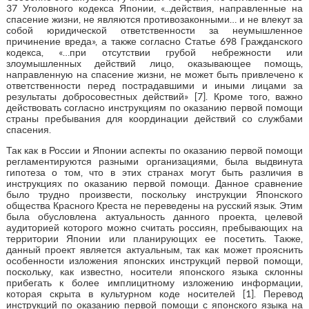
37 Уголовного кодекса Японии, «...действия, направленные на
спасение жизни, не являются противозаконными… и не влекут за
собой юридической ответственности за неумышленное
причинение вреда», а также согласно Статье 698 Гражданского
кодекса, «…при отсутствии грубой небрежности или
злоумышленных действий лицо, оказывающее помощь,
направленную на спасение жизни, не может быть привлечено к
ответственности перед пострадавшими и иными лицами за
результаты добросовестных действий» [7]. Кроме того, важно
действовать согласно инструкциям по оказанию первой помощи
страны пребывания для координации действий со службами
спасения.
Так как в России и Японии аспекты по оказанию первой помощи
регламентируются разными организациями, была выдвинута
гипотеза о том, что в этих странах могут быть различия в
инструкциях по оказанию первой помощи. Данное сравнение
было трудно произвести, поскольку инструкции Японского
общества Красного Креста не переведены на русский язык. Этим
была обусловлена актуальность данного проекта, целевой
аудиторией которого можно считать россиян, пребывающих на
территории Японии или планирующих ее посетить. Также,
данный проект является актуальным, так как может прояснить
особенности изложения японских инструкций первой помощи,
поскольку, как известно, носители японского языка склонны
прибегать к более имплицитному изложению информации,
которая скрыта в культурном коде носителей [1]. Перевод
инструкций по оказанию первой помощи с японского языка на