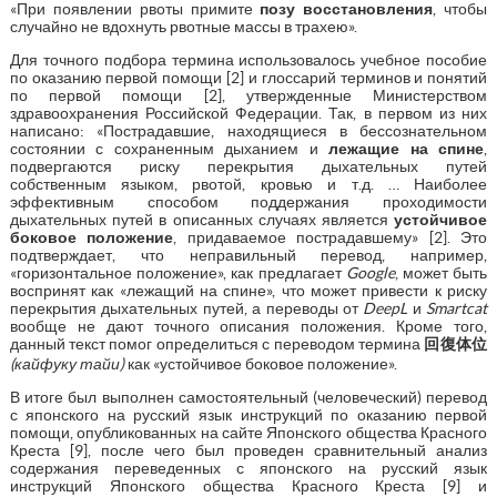
«При появлении рвоты примите
позу восстановления
, чтобы
случайно не вдохнуть рвотные массы в трахею».
Для точного подбора термина использовалось учебное пособие
по оказанию первой помощи [2] и глоссарий терминов и понятий
по первой помощи [2], утвержденные Министерством
здравоохранения Российской Федерации. Так, в первом из них
написано: «Пострадавшие, находящиеся в бессознательном
состоянии с сохраненным дыханием и
лежащие на спине
,
подвергаются риску перекрытия дыхательных путей
собственным языком, рвотой, кровью и т.д. … Наиболее
эффективным способом поддержания проходимости
дыхательных путей в описанных случаях является
устойчивое
боковое положение
, придаваемое пострадавшему» [2]. Это
подтверждает, что неправильный перевод, например,
«горизонтальное положение», как предлагает
Google
, может быть
воспринят как «лежащий на спине», что может привести к риску
перекрытия дыхательных путей, а переводы от
DeepL
и
Smartcat
вообще не дают точного описания положения. Кроме того,
данный текст помог определиться с переводом термина
回復体位
(
кайфуку тайи
)
как «устойчивое боковое положение».
В итоге был выполнен самостоятельный (человеческий) перевод
с японского на русский язык инструкций по оказанию первой
помощи, опубликованных на сайте Японского общества Красного
Креста [9], после чего был проведен сравнительный анализ
содержания переведенных с японского на русский язык
инструкций Японского общества Красного Креста [9] и