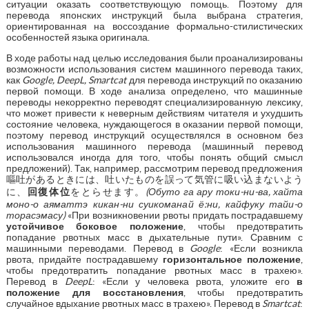
ситуации оказать соответствующую помощь. Поэтому для
перевода японских инструкций была выбрана стратегия,
ориентированная на воссоздание формально-стилистических
особенностей языка оригинала.
В ходе работы над целью исследования были проанализированы
возможности использования систем машинного перевода таких,
как
Google, DeepL, Smartcat
для перевода инструкций по оказанию
первой помощи. В ходе анализа определено, что машинные
переводы некорректно переводят специализированную лексику,
что может привести к неверным действиям читателя и ухудшить
состояние человека, нуждающегося в оказании первой помощи,
поэтому перевод инструкций осуществлялся в основном без
использования машинного перевода (машинный перевод
использовался иногда для того, чтобы понять общий смысл
предложений). Так, например, рассмотрим перевод предложения
嘔吐があるときには、吐いたものを誤って気管に吸い込まないよう
に、
回復体位
をとらせます。
(Обуто га ару токи-ни-ва, хайта
моно-о аяматтэ кикан-ни суикоманай ё:ни, кайфуку тайи-о
торасэмасу)
«При возникновении рвоты придать пострадавшему
устойчивое боковое положение
, чтобы предотвратить
попадание рвотных масс в дыхательные пути». Сравним с
машинными переводами. Перевод в
Google
: «Если возникла
рвота, придайте пострадавшему
горизонтальное положение
,
чтобы предотвратить попадание рвотных масс в трахею».
Перевод в
DeepL
: «Если у человека рвота, уложите его
в
положение для восстановления
, чтобы предотвратить
случайное вдыхание рвотных масс в трахею». Перевод в
Smartcat
: