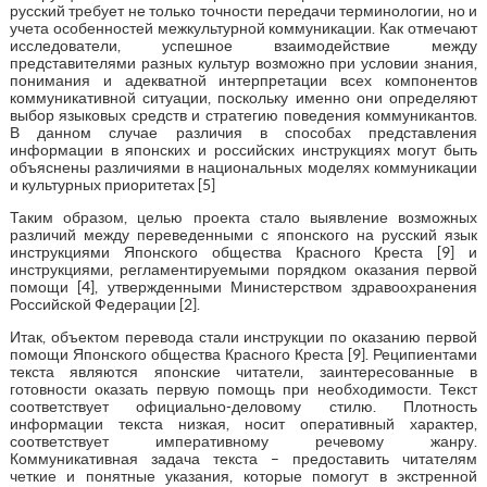
русский требует не только точности передачи терминологии, но и
учета особенностей межкультурной коммуникации. Как отмечают
исследователи, успешное взаимодействие между
представителями разных культур возможно при условии знания,
понимания и адекватной интерпретации всех компонентов
коммуникативной ситуации, поскольку именно они определяют
выбор языковых средств и стратегию поведения коммуникантов.
В данном случае различия в способах представления
информации в японских и российских инструкциях могут быть
объяснены различиями в национальных моделях коммуникации
и культурных приоритетах [5]
Таким образом, целью проекта стало выявление возможных
различий между переведенными с японского на русский язык
инструкциями Японского общества Красного Креста [9] и
инструкциями, регламентируемыми порядком оказания первой
помощи [4], утвержденными Министерством здравоохранения
Российской Федерации [2].
Итак, объектом перевода стали инструкции по оказанию первой
помощи Японского общества Красного Креста [9]. Реципиентами
текста являются японские читатели, заинтересованные в
готовности оказать первую помощь при необходимости. Текст
соответствует официально-деловому стилю. Плотность
информации текста низкая, носит оперативный характер,
соответствует императивному речевому жанру.
Коммуникативная задача текста – предоставить читателям
четкие и понятные указания, которые помогут в экстренной