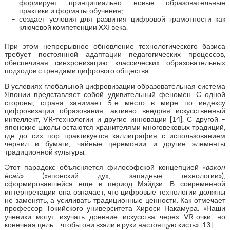
формирует принципиально новые образовательные
практики и форматы обучения;
создает условия для развития цифровой грамотности как
ключевой компетенции XXI века.
При этом непрерывное обновление технологического базиса
требует постоянной адаптации педагогических процессов,
обеспечивая синхронизацию классических образовательных
подходов с трендами цифрового общества.
В условиях глобальной цифровизации образовательная система
Японии представляет собой удивительный феномен. С одной
стороны, страна занимает 5-е место в мире по индексу
цифровизации образования, активно внедряя искусственный
интеллект, VR-технологии и другие инновации [14]. С другой –
японские школы остаются хранителями многовековых традиций,
где до сих пор практикуется каллиграфия с использованием
чернил и бумаги, чайные церемонии и другие элементы
традиционной культуры.
Этот парадокс объясняется философской концепцией «
вакон
ёсай
» («японский дух, западные технологии»),
сформировавшейся еще в период Мэйдзи. В современной
интерпретации она означает, что цифровые технологии должны
не заменять, а усиливать традиционные ценности. Как отмечает
профессор Токийского университета Хироси Накамура: «Наши
ученики могут изучать древние искусства через VR-очки, но
конечная цель – чтобы они взяли в руки настоящую кисть» [13].