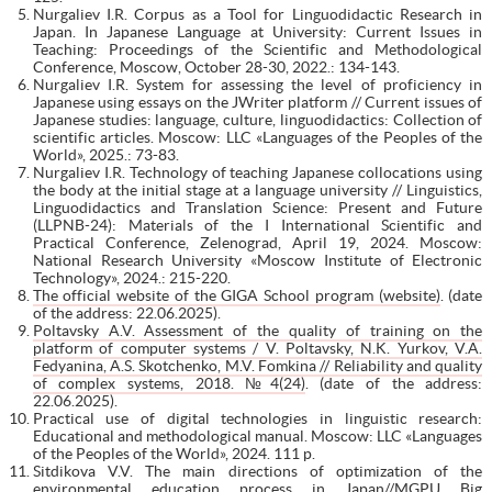
Nurgaliev I.R. Corpus as a Tool for Linguodidactic Research in
Japan. In Japanese Language at University: Current Issues in
Teaching: Proceedings of the Scientific and Methodological
Conference, Moscow, October 28-30, 2022.: 134-143.
Nurgaliev I.R. System for assessing the level of proficiency in
Japanese using essays on the JWriter platform // Current issues of
Japanese studies: language, culture, linguodidactics: Collection of
scientific articles. Moscow: LLC «Languages of the Peoples of the
World», 2025.: 73-83.
Nurgaliev I.R. Technology of teaching Japanese collocations using
the body at the initial stage at a language university // Linguistics,
Linguodidactics and Translation Science: Present and Future
(LLPNB-24): Materials of the I International Scientific and
Practical Conference, Zelenograd, April 19, 2024. Moscow:
National Research University «Moscow Institute of Electronic
Technology», 2024.: 215-220.
The official website of the GIGA School program (website)
. (date
of the address: 22.06.2025).
Poltavsky A.V. Assessment of the quality of training on the
platform of computer systems / V. Poltavsky, N.K. Yurkov, V.A.
Fedyanina, A.S. Skotchenko, M.V. Fomkina // Reliability and quality
of complex systems, 2018. №4(24)
. (date of the address:
22.06.2025).
Practical use of digital technologies in linguistic research:
Educational and methodological manual. Moscow: LLC «Languages
of the Peoples of the World», 2024. 111 p.
Sitdikova V.V. The main directions of optimization of the
environmental education process in Japan//MGPU Big