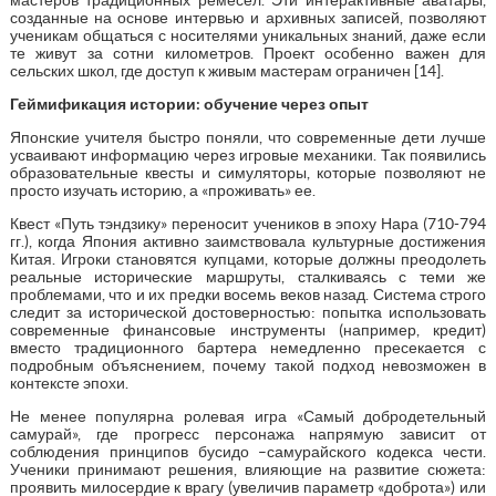
созданные на основе интервью и архивных записей, позволяют
ученикам общаться с носителями уникальных знаний, даже если
те живут за сотни километров. Проект особенно важен для
сельских школ, где доступ к живым мастерам ограничен [14].
Геймификация истории: обучение через опыт
Японские учителя быстро поняли, что современные дети лучше
усваивают информацию через игровые механики. Так появились
образовательные квесты и симуляторы, которые позволяют не
просто изучать историю, а «проживать» ее.
Квест «Путь тэндзику» переносит учеников в эпоху Нара (710-794
гг.), когда Япония активно заимствовала культурные достижения
Китая. Игроки становятся купцами, которые должны преодолеть
реальные исторические маршруты, сталкиваясь с теми же
проблемами, что и их предки восемь веков назад. Система строго
следит за исторической достоверностью: попытка использовать
современные финансовые инструменты (например, кредит)
вместо традиционного бартера немедленно пресекается с
подробным объяснением, почему такой подход невозможен в
контексте эпохи.
Не менее популярна ролевая игра «Самый добродетельный
самурай», где прогресс персонажа напрямую зависит от
соблюдения принципов бусидо –самурайского кодекса чести.
Ученики принимают решения, влияющие на развитие сюжета:
проявить милосердие к врагу (увеличив параметр «доброта») или