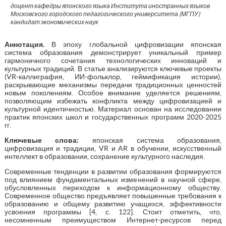
доцент кафедры японского языка Института иностранных языков
Московского городского педагогического университета (МГПУ)
кандидат экономических наук
Аннотация.
В эпоху глобальной цифровизации японская
система образования демонстрирует уникальный пример
гармоничного сочетания технологических инноваций и
культурных традиций. В статье анализируются ключевые проекты
(VR-каллиграфия, ИИ-фольклор, геймификация истории),
раскрывающие механизмы передачи традиционных ценностей
новым поколениям. Особое внимание уделяется решениям,
позволяющим избежать конфликта между цифровизацией и
культурной идентичностью. Материал основан на исследовании
практик японских школ и государственных программ 2020-2025
гг.
Ключевые слова:
японская система образования,
цифровизация и традиции, VR и AR в обучении, искусственный
интеллект в образовании, сохранение культурного наследия.
Современные тенденции в развитии образования формируются
под влиянием фундаментальных изменений в научной сфере,
обусловленных переходом к информационному обществу.
Современное общество предъявляет повышенные требования к
образованию и общему развитию учащихся, эффективности
усвоения программы [4, с. 122]. Стоит отметить, что,
несомненным преимуществом Интернет-ресурсов перед