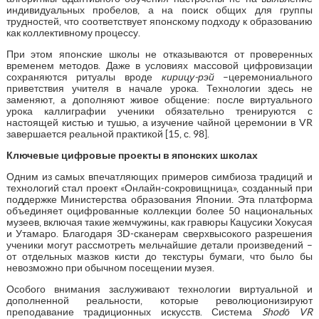
индивидуальных пробелов, а на поиск общих для группы
трудностей, что соответствует японскому подходу к образованию
как коллективному процессу.
При этом японские школы не отказываются от проверенных
временем методов. Даже в условиях массовой цифровизации
сохраняются ритуалы вроде
кирицу-рэй
–церемониального
приветствия учителя в начале урока. Технологии здесь не
заменяют, а дополняют живое общение: после виртуального
урока каллиграфии ученики обязательно тренируются с
настоящей кистью и тушью, а изучение чайной церемонии в VR
завершается реальной практикой [15, с. 98].
Ключевые цифровые проекты в японских школах
Одним из самых впечатляющих примеров симбиоза традиций и
технологий стал проект «Онлайн-сокровищница», созданный при
поддержке Министерства образования Японии. Эта платформа
объединяет оцифрованные коллекции более 50 национальных
музеев, включая такие жемчужины, как гравюры Кацусики Хокусая
и Утамаро. Благодаря 3D-сканерам сверхвысокого разрешения
ученики могут рассмотреть мельчайшие детали произведений –
от отдельных мазков кисти до текстуры бумаги, что было бы
невозможно при обычном посещении музея.
Особого внимания заслуживают технологии виртуальной и
дополненной реальности, которые революционизируют
преподавание традиционных искусств. Система
Shodō VR