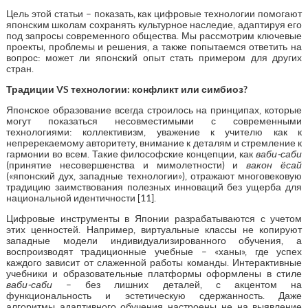
Цель этой статьи – показать, как цифровые технологии помогают
японским школам сохранять культурное наследие, адаптируя его
под запросы современного общества. Мы рассмотрим ключевые
проекты, проблемы и решения, а также попытаемся ответить на
вопрос: может ли японский опыт стать примером для других
стран.
Традиции
VS
технологии: конфликт или симбиоз?
Японское образование всегда строилось на принципах, которые
могут показаться несовместимыми с современными
технологиями: коллективизм, уважение к учителю как к
непререкаемому авторитету, внимание к деталям и стремление к
гармонии во всем. Такие философские концепции, как
ваби-саби
(принятие несовершенства и мимолетности) и
вакон ёсай
(«японский дух, западные технологии»), отражают многовековую
традицию заимствования полезных инноваций без ущерба для
национальной идентичности [11].
Цифровые инструменты в Японии разрабатываются с учетом
этих ценностей. Например, виртуальные классы не копируют
западные модели индивидуализированного обучения, а
воспроизводят традиционные учебные – «ханы», где успех
каждого зависит от слаженной работы команды. Интерактивные
учебники и образовательные платформы оформлены в стиле
ваби-саби
– без лишних деталей, с акцентом на
функциональность и эстетическую сдержанность. Даже
алгоритмы адаптивного обучения настроены не на выявление