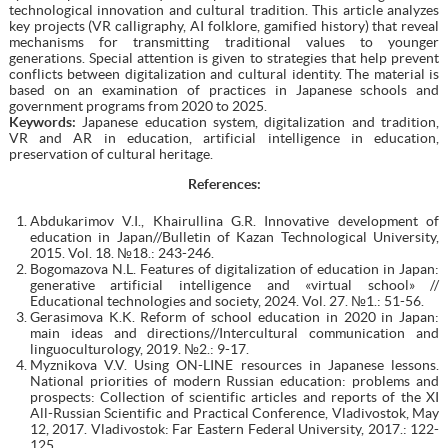
technological innovation and cultural tradition. This article analyzes
key projects (VR calligraphy, AI folklore, gamified history) that reveal
mechanisms for transmitting traditional values to younger
generations. Special attention is given to strategies that help prevent
conflicts between digitalization and cultural identity. The material is
based on an examination of practices in Japanese schools and
government programs from 2020 to 2025.
Keywords:
Japanese education system, digitalization and tradition,
VR and AR in education, artificial intelligence in education,
preservation of cultural heritage.
References:
Abdukarimov V.I., Khairullina G.R. Innovative development of
education in Japan//Bulletin of Kazan Technological University,
2015. Vol. 18. №18.: 243-246.
Bogomazova N.L. Features of digitalization of education in Japan:
generative artificial intelligence and «virtual school» //
Educational technologies and society, 2024. Vol. 27. №1.: 51-56.
Gerasimova K.K. Reform of school education in 2020 in Japan:
main ideas and directions//Intercultural communication and
linguoculturology, 2019. №2.: 9-17.
Myznikova V.V. Using ON-LINE resources in Japanese lessons.
National priorities of modern Russian education: problems and
prospects: Collection of scientific articles and reports of the XI
All-Russian Scientific and Practical Conference, Vladivostok, May
12, 2017. Vladivostok: Far Eastern Federal University, 2017.: 122-
125.