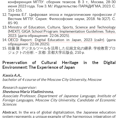
конференция МГПУ: сборник тезисов. В 3 т., Москва, 28-30
июня 2023 года. Том 3. М/: Издательство ПАРАДИГМА, 2023. С.
151-155.
Тарева Е.Г. Цифровая эпоха и педагогические профессии //
Вестник МГПУ. Серия: Философские науки, 2018. №3(27). С.
85-90.
Ministry of Education, Culture, Sports, Science and Technology
(MEXT). GIGA School Program: Implementation Guidelines. Tokyo,
2023
. (дата обращения: 22.06.2025).
OECD Report: Digital Education in Japan, 2023 (сайт)
. (дата
обращения: 22.06.2025).
佐藤 隆. デジタルツールを活用した伝統文化の継承: 学校教育プロ
ジェクトの分析. – 京都: 京都大学出版会, 210 p.
Preservation of Cultural Heritage in the Digital
Environment: The Experience of Japan
Kassia A.A.,
bachelor of 4 course of the Moscow City University, Moscow
Research supervisor:
Shevtsova
Maria Vladimirovna,
Associate Professor, Department of Japanese Language, Institute of
Foreign Languages, Moscow City University, Candidate of Economic
Sciences
Abstract.
In the era of global digitalization, the Japanese education
system represents a unique example of the harmonious integration of