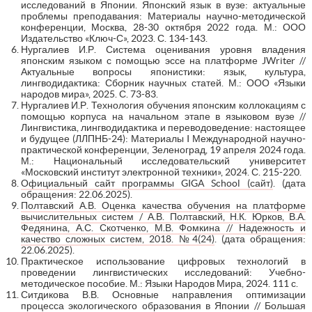
исследований в Японии. Японский язык в вузе: актуальные
проблемы преподавания: Материалы научно-методической
конференции, Москва, 28-30 октября 2022 года. М.: ООО
Издательство «Ключ-С», 2023. С. 134-143.
Нургалиев И.Р. Система оценивания уровня владения
японским языком с помощью эссе на платформе JWriter //
Актуальные вопросы японистики: язык, культура,
лингводидактика: Сборник научных статей. М.: ООО «Языки
народов мира», 2025. С. 73-83.
Нургалиев И.Р. Технология обучения японским коллокациям с
помощью корпуса на начальном этапе в языковом вузе //
Лингвистика, лингводидактика и переводоведение: настоящее
и будущее (ЛЛПНБ-24): Материалы I Международной научно-
практической конференции, Зеленоград, 19 апреля 2024 года.
М.: Национальный исследовательский университет
«Московский институт электронной техники», 2024. С. 215-220.
Официальный сайт программы GIGA School (сайт)
. (дата
обращения: 22.06.2025).
Полтавский А.В. Оценка качества обучения на платформе
вычислительных систем / А.В. Полтавский, Н.К. Юрков, В.А.
Федянина, А.С. Скотченко, М.В. Фомкина // Надежность и
качество сложных систем, 2018. №4(24)
. (дата обращения:
22.06.2025).
Практическое использование цифровых технологий в
проведении лингвистических исследований: Учебно-
методическое пособие. М.: Языки Народов Мира, 2024. 111 с.
Ситдикова В.В. Основные направления оптимизации
процесса экологического образования в Японии // Большая