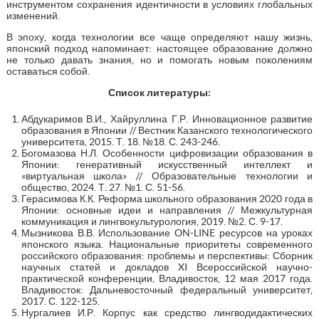
инструментом сохранения идентичности в условиях глобальных
изменений.
В эпоху, когда технологии все чаще определяют нашу жизнь,
японский подход напоминает: настоящее образование должно
не только давать знания, но и помогать новым поколениям
оставаться собой.
Список литературы:
Абдукаримов В.И., Хайруллина Г.Р. Инновационное развитие
образования в Японии // Вестник Казанского технологического
университета, 2015. Т. 18. №18. С. 243-246.
Богомазова Н.Л. Особенности цифровизации образования в
Японии: генеративный искусственный интеллект и
«виртуальная школа» // Образовательные технологии и
общество, 2024. Т. 27. №1. С. 51-56.
Герасимова К.К. Реформа школьного образования 2020 года в
Японии: основные идеи и направления // Межкультурная
коммуникация и лингвокультурология, 2019. №2. С. 9-17.
Мызникова В.В. Использование ON-LINE ресурсов на уроках
японского языка. Национальные приоритеты современного
российского образования: проблемы и перспективы: Сборник
научных статей и докладов XI Всероссийской научно-
практической конференции, Владивосток, 12 мая 2017 года.
Владивосток: Дальневосточный федеральный университет,
2017. С. 122-125.
Нургалиев И.Р. Корпус как средство лингводидактических