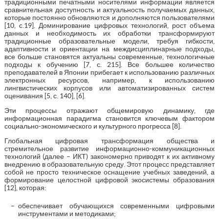
традиционными печатными носителями информации является
сравнительная доступность и актуальность получаемых данных,
которые постоянно обновляются и дополняются пользователями
[10, c.19]. Доминирование цифровых технологий, рост объема
данных и необходимость их обработки трансформируют
традиционные образовательные модели, требуя гибкости,
адаптивности и ориентации на междисциплинарные подходы,
все больше становятся актуальны современные, технологичные
подходы к обучению [7, с. 215]. Все большее количество
преподавателей в Японии прибегает к использованию различных
электронных ресурсов, например, к использованию
лингвистических корпусов или автоматизированных систем
оценивания [5, с. 140], [6].
Эти процессы отражают общемировую динамику, где
информационная парадигма становится ключевым фактором
социально-экономического и культурного прогресса [8].
Глобальная цифровая трансформация общества и
стремительное развитие информационно-коммуникационных
технологий (далее – ИКТ) закономерно приводят к их активному
внедрению в образовательную среду. Этот процесс представляет
собой не просто техническое оснащение учебных заведений, а
формирование целостной цифровой экосистемы образования
[12], которая:
обеспечивает обучающихся современными цифровыми
инструментами и методиками;