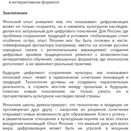
в интерактивном формате.
Заключение
Японский опыт уникален тем, что показывает: цифровизация
может не только сохранять, но и оживлять культурное наследие,
делая его актуальным для цифрового поколения. Для России, где
проблема сохранения традиций в условиях глобализации стоит
особенно остро, опыт Японии мог бы быть полезен в части:
геймификации фольклора (например, квесты на основе русских
народных сказок с региональными вариациями); создания
цифровых архивов традиционных ремесел с возможностью
интерактивного обучения; смешанных форматов, где технологии
дополняют, а не заменяют реальные практики.
Будущее цифрового сохранения культуры, как показывает
японский опыт, лежит в гармоничном сочетании инноваций и
традиций. Технологии должны не создавать параллельную
реальность, а служить мостом между прошлым и будущим,
помогая новым поколениям не только узнать, но и
прочувствовать культурное наследие своей страны.
Японские школы демонстрируют, что технологии и традиции не
противоречат друг другу – напротив, их разумное сочетание
открывает новые возможности для образования. Ключ к успеху –
в уважительном отношении к культурным корням на всех этапах
внедрения инноваций. Опыт Японии – это важный урок для всего
мира: цифровизация может быть не угрозой, а мощным