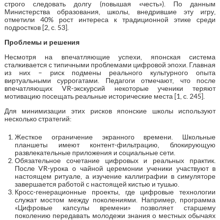
строго следовать долгу (повышая «честь»). По данным
Министерства образования, школы, внедрившие эту игру,
отметили 40% рост интереса к традиционной этике среди
подростков [2, с. 53].
Проблемы и решения
Несмотря на впечатляющие успехи, японская система
сталкивается с типичными проблемами цифровой эпохи. Главная
из них – риск подмены реального культурного опыта
виртуальными суррогатами. Педагоги отмечают, что после
впечатляющих VR-экскурсий некоторые ученики теряют
мотивацию посещать реальные исторические места [1, с. 245].
Для минимизации этих рисков японские школы используют
несколько стратегий:
Жесткое ограничение экранного времени. Школьные
планшеты имеют контент-фильтрацию, блокирующую
развлекательные приложения и социальные сети.
Обязательное сочетание цифровых и реальных практик.
После VR-урока о чайной церемонии ученики участвуют в
настоящем ритуале, а изучение каллиграфии в симуляторе
завершается работой с настоящей кистью и тушью.
Кросс-генерационные проекты, где цифровые технологии
служат мостом между поколениями. Например, программа
«Цифровые капсулы времени» позволяет старшему
поколению передавать молодежи знания о местных обычаях