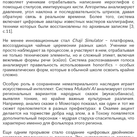
позволяет ученикам отрабатывать написание иероглифов с
помощью стилусов, имитирующих кисти. Алгоритмы анализируют
давление, угол наклона и последовательность штрихов, давая
обратную связь в реальном времени. Более того, система
включает цифровые аватары известных мастеров каллиграфии,
техники которых были восстановлены по архивным записям [3,
с.11].
Не менее инновационным стал
Chaji Simulator
– платформа,
воссоздающая чайные церемонии разных школ. Ученики не
просто наблюдают за процессом, а участвуют в нем, отрабатывая
не только технические элементы, но и сложный этикет, включая
вежливые формы речи (
кэйго
). Система распознавания голоса
анализирует правильность использования honorifics – особых
грамматических форм, которые в обычной школе освоить крайне
сложно.
Особую роль в сохранении нематериального наследия играет
искусственный интеллект. Система
Mukashi AI
анализирует сотни
региональных вариантов народных сказок (
мукасибанаси
),
выявляя тонкие, но крайне важные культурные различия.
Например, анализ сказки о Момотаро показал, как один и тот же
сюжет преломляется в разных префектурах: в Окаяме акцент
делается на торжестве добра над злом, а в Тохоку появляется
дополнительный персонаж – мудрая старуха-спасительница, что
характерно именно для фольклора этого региона.
Еще одним прорывом стало создание «цифровых двойников»
мастеров традиционных ремесел. Эти интерактивные аватары,