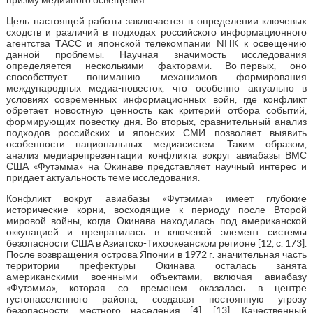
Цель настоящей работы заключается в определении ключевых
сходств и различий в подходах российского информационного
агентства ТАСС и японской телекомпании NHK к освещению
данной проблемы. Научная значимость исследования
определяется несколькими факторами. Во-первых, оно
способствует пониманию механизмов формирования
международных медиа-повесток, что особенно актуально в
условиях современных информационных войн, где конфликт
обретает новостную ценность как критерий отбора событий,
формирующих повестку дня. Во-вторых, сравнительный анализ
подходов российских и японских СМИ позволяет выявить
особенности национальных медиасистем. Таким образом,
анализ медиарепрезентации конфликта вокруг авиабазы ВМС
США «Футэмма» на Окинаве представляет научный интерес и
придает актуальность теме исследования.
Конфликт вокруг авиабазы «Футэмма» имеет глубокие
исторические корни, восходящие к периоду после Второй
мировой войны, когда Окинава находилась под американской
оккупацией и превратилась в ключевой элемент системы
безопасности США в Азиатско-Тихоокеанском регионе [12, с. 173].
После возвращения острова Японии в 1972 г. значительная часть
территории префектуры Окинава осталась занята
американскими военными объектами, включая авиабазу
«Футэмма», которая со временем оказалась в центре
густонаселенного района, создавая постоянную угрозу
безопасности местного населения [4], [13]. Качественный