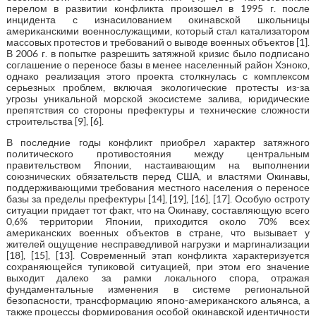
перелом в развитии конфликта произошел в 1995 г. после
инцидента с изнасилованием окинавской школьницы
американскими военнослужащими, который стал катализатором
массовых протестов и требований о выводе военных объектов [1].
В 2006 г. в попытке разрешить затяжной кризис было подписано
соглашение о переносе базы в менее населенный район Хэноко,
однако реализация этого проекта столкнулась с комплексом
серьезных проблем, включая экологические протесты из-за
угрозы уникальной морской экосистеме залива, юридические
препятствия со стороны префектуры и технические сложности
строительства [9], [6].
В последние годы конфликт приобрел характер затяжного
политического противостояния между центральным
правительством Японии, настаивающим на выполнении
союзнических обязательств перед США, и властями Окинавы,
поддерживающими требования местного населения о переносе
базы за пределы префектуры [14], [19], [16], [17]. Особую остроту
ситуации придает тот факт, что на Окинаву, составляющую всего
0,6% территории Японии, приходится около 70% всех
американских военных объектов в стране, что вызывает у
жителей ощущение несправедливой нагрузки и маргинализации
[18], [15], [13]. Современный этап конфликта характеризуется
сохраняющейся тупиковой ситуацией, при этом его значение
выходит далеко за рамки локального спора, отражая
фундаментальные изменения в системе региональной
безопасности, трансформацию японо-американского альянса, а
также процессы формирования особой окинавской идентичности