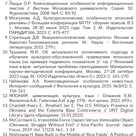
Лащук О.Р. Композиционные особенности информационных
текстов // Вестник Московского университета. Серия 10.
Журналистика, 2008. №4. С. 83-92.
Мозгунова А.Д. Культурологические особенности японской
рекламы // Большая конференция МГПУ: сборник тезисов. В 3
т., Москва, 28-30 июня 2023 года. Том 3. М.: Издательство
ПАРАДИГМА, 2023. С. 473-477.
Стрельцов Д.В. Внешнеполитические приоритеты Японии в
Азиатско-Тихоокеанском регионе. М.: Наука – Восточная
литература, 2015. 279 с.
Трушина М.И. Об актуальности когнитивного подхода в
обучении культурно-обусловленной грамматике японского
языка (на примере падежного показателя が га) // Японский
язык в вузе: актуальные проблемы преподавания: Материалы
научно-методической конференции, Москва, 27-28 октября
2023 года. М.: ООО Издательство «Ключ-С», 2023. С. 261-270.
Чабанова А.А. Композиционные особенности новостных
Интернет-сообщений // Филология и культура, 2015. №3(41). С.
156-161.
ЯПОНИЯ: цивилизация, культура, язык / Османов Е.М.,
Филиппов А.В., Габитова А.И. и др. СПб.: Art-xpress, 2022. 693 с.
Chanlett-Avery E., Rinehart Ian E. The U.S. Military Presence in
Okinawa and the Futenma Base Controversy // UNT Digital
Library
. (дата обращения: 15.01.2025).
McCormack G. Irresistible Force (Japan) Versus Immovable Object
(Okinawa): Struggle Without End? // Asia-Pacific Journal: Japan
Focus, 2019. Vol. 17(23). №1.: 1-14.
Nishiyama H. Base Built in the Middle of ‘Rice Fields’: A Politics of