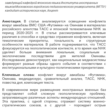
заведующий кафедрой японского языка Института иностранных
языков Московского городского педагогического университета (МГПУ)
кандидат исторических наук, доцент
Аннотация.
В статье анализируется освещение конфликта
вокруг авиабазы ВМС США «Футэмма» на Окинаве в материалах
российского агентства ТАСС и японской телекомпании NHK за
период 2020-2025 гг. В статье рассматриваются ключевые
различия в способах и средствах отражения конфликта, включая
тематические приоритеты, тональность и структурные
особенности материалов. В работе подчеркивается, что ТАСС
фокусируется на геополитическом контексте, в то время как NHK
уделяет больше внимания локальным, социальным и
экологическим последствиям для жителей Окинавы.
Исследование демонстрирует, как национальные медиасистемы
формируют разные образы одного события в соответствии с
институциональными и культурно-политическими приоритетами.
Ключевые слова:
конфликт вокруг авиабазы «Футэмма»,
Окинава, медиадискурс, сравнительный анализ, ТАСС, NHK,
повестка дня, композиция текста.
В современном мире размещение иностранных военных баз
представляет собой сложную геополитическую проблему,
затрагивающую различные аспекты международных отношений.
Эта практика, с одной стороны, отражает систему военно-
стратегических союзов, а с другой – порождает острые