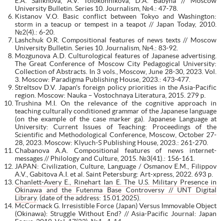
E.A. Salikhova, A.V. Tolokonnikova, D.A. Babyna // Moscow
University Bulletin. Series 10. Journalism, №4.: 47-78.
Kistanov V.O. Basic conflict between Tokyo and Washington:
storm in a teacup or tempest in a teapot // Japan Today, 2010.
№2(4).: 6-20.
Lashchuk O.R. Compositional features of news texts // Moscow
University Bulletin. Series 10. Journalism, №4.: 83-92.
Mozgunova A.D. Culturological features of Japanese advertising.
The Great Conference of Moscow City Pedagogical University:
Collection of Abstracts. In 3 vols., Moscow, June 28-30, 2023. Vol.
3. Moscow: Paradigma Publishing House, 2023.: 473-477.
Streltsov D.V. Japan's foreign policy priorities in the Asia-Pacific
region. Moscow: Nauka – Vostochnaya Literatura, 2015. 279 p.
Trushina M.I. On the relevance of the cognitive approach in
teaching culturally conditioned grammar of the Japanese language
(on the example of the case marker ga). Japanese Language at
University: Current Issues of Teaching: Proceedings of the
Scientific and Methodological Conference, Moscow, October 27-
28, 2023. Moscow: Klyuch-S Publishing House, 2023.: 261-270.
Chabanova A.A. Compositional features of news internet-
messages // Philology and Culture, 2015. №3(41).: 156-161.
JAPAN: Civilization, Culture, Language / Osmanov E.M., Filippov
A.V., Gabitova A.I. et al. Saint Petersburg: Art-xpress, 2022. 693 p.
Chanlett-Avery E., Rinehart Ian E. The U.S. Military Presence in
Okinawa and the Futenma Base Controversy // UNT Digital
Library
. (date of the address: 15.01.2025).
McCormack G. Irresistible Force (Japan) Versus Immovable Object
(Okinawa): Struggle Without End? // Asia-Pacific Journal: Japan