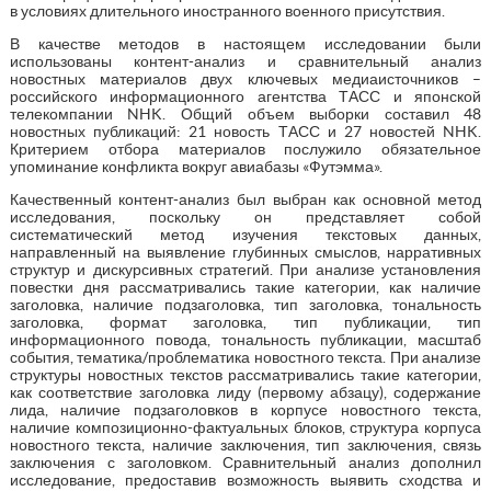
в условиях длительного иностранного военного присутствия.
В качестве методов в настоящем исследовании были
использованы контент-анализ и сравнительный анализ
новостных материалов двух ключевых медиаисточников –
российского информационного агентства ТАСС и японской
телекомпании NHK. Общий объем выборки составил 48
новостных публикаций: 21 новость ТАСС и 27 новостей NHK.
Критерием отбора материалов послужило обязательное
упоминание конфликта вокруг авиабазы «Футэмма».
Качественный контент-анализ был выбран как основной метод
исследования, поскольку он представляет собой
систематический метод изучения текстовых данных,
направленный на выявление глубинных смыслов, нарративных
структур и дискурсивных стратегий. При анализе установления
повестки дня рассматривались такие категории, как наличие
заголовка, наличие подзаголовка, тип заголовка, тональность
заголовка, формат заголовка, тип публикации, тип
информационного повода, тональность публикации, масштаб
события, тематика/проблематика новостного текста. При анализе
структуры новостных текстов рассматривались такие категории,
как соответствие заголовка лиду (первому абзацу), содержание
лида, наличие подзаголовков в корпусе новостного текста,
наличие композиционно-фактуальных блоков, структура корпуса
новостного текста, наличие заключения, тип заключения, связь
заключения с заголовком. Сравнительный анализ дополнил
исследование, предоставив возможность выявить сходства и