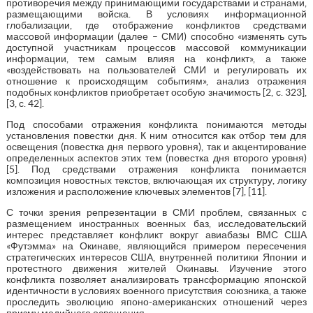
противоречия между принимающими государствами и странами,
размещающими войска. В условиях информационной
глобализации, где отображение конфликтов средствами
массовой информации (далее – СМИ) способно «изменять суть
доступной участникам процессов массовой коммуникации
информации, тем самым влияя на конфликт», а также
«воздействовать на пользователей СМИ и регулировать их
отношение к происходящим событиям», анализ отражения
подобных конфликтов приобретает особую значимость [2, с. 323],
[3, с. 42].
Под способами отражения конфликта понимаются методы
установления повестки дня. К ним относится как отбор тем для
освещения (повестка дня первого уровня), так и акцентирование
определенных аспектов этих тем (повестка дня второго уровня)
[5]. Под средствами отражения конфликта понимается
композиция новостных текстов, включающая их структуру, логику
изложения и расположение ключевых элементов [7], [11].
С точки зрения репрезентации в СМИ проблем, связанных с
размещением иностранных военных баз, исследовательский
интерес представляет конфликт вокруг авиабазы ВМС США
«Футэмма» на Окинаве, являющийся примером пересечения
стратегических интересов США, внутренней политики Японии и
протестного движения жителей Окинавы. Изучение этого
конфликта позволяет анализировать трансформацию японской
идентичности в условиях военного присутствия союзника, а также
проследить эволюцию японо-американских отношений через
призму медийного освещения.