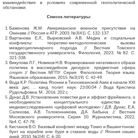
взаимодействия в условиях современной геополитической
обстановки.
Список литературы:
Баженова Ж.М. Американское военное присутствие на
Окинаве // Россия и АТР, 2003. №3(41). С. 132-137.
Вартанова Е.Л., Вырковский А.В. Медиа и социальные
конфликты: теоретико-методологические вызовы
междисциплинарного подхода // Вестник Томского
государственного университета. Филология, 2023. №82. С.
321-338.
Викулова Л.Г., Новиков Н.В. Формирование негативного образа
политика в массмедийном дискурсе: предметная сфера
спорт
// Вестник МГПУ. Серия: Филология. Теория языка.
Языковое образование, 2015. №3(19). С. 42-49.
Вода К.Р. Политика Японии в Тихоокеанской Азии в начале XXI
века: дис. … канд. полит. наук: 23.00.04 / Вода Кристина
Рудольфовна. М.: 2016. 202 с.
Дунас Д.В. Установление повестки дня и эффект фрейминга: о
необходимости концептуального единства в
медиаисследованиях «цифровой молодежи» / Д.В. Дунас, Е.А.
Салихова, А.В. Толоконникова, Д.А. Бабына // Вестник
Московского университета. Серия 10. Журналистика, 2022.
№4. С. 47-78.
Кистанов В.О. Базовый конфликт между Токио и Вашингтоном:
бунт на корабле или буря в стакане воды // Япония наших
дней, 2010. №2(4). С. 6-20.