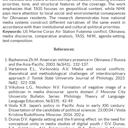
priorities, tone, and structural features of the coverage. The work
emphasizes that TASS focuses on geopolitical context, while NHK
pays more attention to local social and environmental consequences
for Okinawan residents. The research demonstrates how national
media systems construct different narratives of the same event in
accordance with their institutional and cultural-political priorities.
Keywords:
US Marine Corps Air Station Futenma conflict, Okinawa,
media discourse, comparative analysis, TASS, NHK, agenda-setting,
text composition.
References:
Bazhenova Zh.M. American military presence in Okinawa // Russia
and the Asia-Pacific, 2003. №3(41).: 132-137.
Vartanova E.L., Vyrkovskiy A.V. Media and social conflicts:
theoretical and methodological challenges of interdisciplinary
approach // Tomsk State University Journal of Philology, 2023.
№82.: 321-338.
Vikulova L.G., Novikov N.V. Formation of negative image of a
politician in media discourse: sports domain // Moscow City
University Bulletin. Series: Philology. Theory of Language.
Language Education, №3(19).: 42-49.
Voda K.R. Japan's policy in Pacific Asia in early XXI century:
Dissertation of the candidate of political sciences: 23.00.04 / Voda
Kristina Rudolfovna. Moscow: 2016. 202 p.
Dunas D.V. Agenda setting and the framing effect: on the need for
conceptual unity in media studies of digital youth / D.V. Dunas,