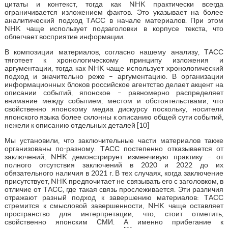
цитаты и контекст, тогда как NHK практически всегда
ограничивается изложением фактов. Это указывает на более
аналитический подход ТАСС в начале материалов. При этом
NHK чаще использует подзаголовки в корпусе текста, что
облегчает восприятие информации.
В композиции материалов, согласно нашему анализу, ТАСС
тяготеет к хронологическому принципу изложения и
аргументации, тогда как NHK чаще использует хронологический
подход и значительно реже – аргументацию. В организации
информационных блоков российское агентство делает акцент на
описании событий, японское – равномерно распределяет
внимание между событием, местом и обстоятельствами, что
свойственно японскому медиа дискурсу поскольку, носители
японского языка более склонны к описанию общей сути событий,
нежели к описанию отдельных деталей [10]
Мы установили, что заключительные части материалов также
организованы по-разному. ТАСС постепенно отказывается от
заключений, NHK демонстрирует изменчивую практику – от
полного отсутствия заключений в 2020 и 2022 до их
обязательного наличия в 2021 г. В тех случаях, когда заключение
присутствует, NHK предпочитает не связывать его с заголовком, в
отличие от ТАСС, где такая связь прослеживается. Эти различия
отражают разный подход к завершению материалов: ТАСС
стремится к смысловой завершенности, NHK чаще оставляет
пространство для интерпретации, что, стоит отметить,
свойственно японским СМИ. А именно прибегание к