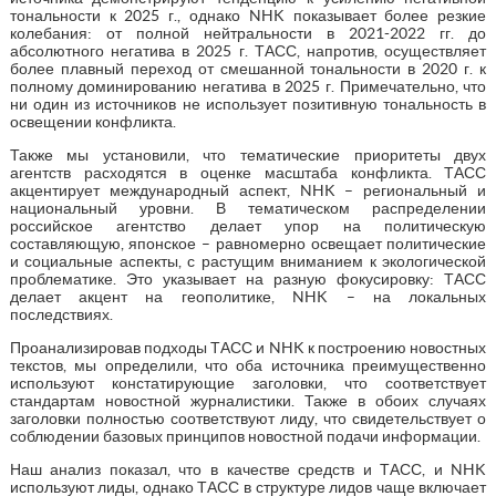
тональности к 2025 г., однако NHK показывает более резкие
колебания: от полной нейтральности в 2021-2022 гг. до
абсолютного негатива в 2025 г. ТАСС, напротив, осуществляет
более плавный переход от смешанной тональности в 2020 г. к
полному доминированию негатива в 2025 г. Примечательно, что
ни один из источников не использует позитивную тональность в
освещении конфликта.
Также мы установили, что тематические приоритеты двух
агентств расходятся в оценке масштаба конфликта. ТАСС
акцентирует международный аспект, NHK – региональный и
национальный уровни. В тематическом распределении
российское агентство делает упор на политическую
составляющую, японское – равномерно освещает политические
и социальные аспекты, с растущим вниманием к экологической
проблематике. Это указывает на разную фокусировку: ТАСС
делает акцент на геополитике, NHK – на локальных
последствиях.
Проанализировав подходы ТАСС и NHK к построению новостных
текстов, мы определили, что оба источника преимущественно
используют констатирующие заголовки, что соответствует
стандартам новостной журналистики. Также в обоих случаях
заголовки полностью соответствуют лиду, что свидетельствует о
соблюдении базовых принципов новостной подачи информации.
Наш анализ показал, что в качестве средств и ТАСС, и NHK
используют лиды, однако ТАСС в структуре лидов чаще включает