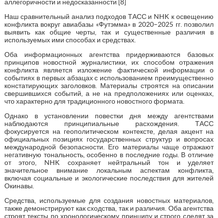
аллегоричности и недосказанности [8]
Наш сравнительный анализ подходов ТАСС и NHK к освещению
конфликта вокруг авиабазы «Футэмма» в 2020–2025 гг. позволил
выявить как общие черты, так и существенные различия в
используемых ими способах и средствах.
Оба информационных агентства придерживаются базовых
принципов новостной журналистики, их способом отражения
конфликта является изложение фактической информации о
событиях в первых абзацах с использованием преимущественно
констатирующих заголовков. Материалы строятся на описании
свершившихся событий, а не на предположениях или оценках,
что характерно для традиционного новостного формата.
Однако в установлении повестки дня между агентствами
наблюдаются принципиальные расхождения. ТАСС
фокусируется на геополитическом контексте, делая акцент на
официальных позициях государственных структур и вопросах
международной безопасности. Его материалы чаще отражают
негативную тональность, особенно в последние годы. В отличие
от этого, NHK сохраняет нейтральный тон и уделяет
значительное внимание локальным аспектам конфликта,
включая социальные и экологические последствия для жителей
Окинавы.
Средства, используемые для создания новостных материалов,
также демонстрируют как сходства, так и различия. Оба агентства
строят тексты по хронологическому принципу и строго следят за