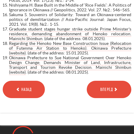
Focus, 2019. Vol. 17(23). №1.: 1-14.
Nishiyama H. Base Built in the Middle of ‘Rice Fields’: A Politics of
Ignorance in Okinawa // Geopolitics, 2022. Vol. 27. №2.: 546–565.
Sakuma S. Souvenirs of Solidarity: Toward an Okinawa-centered
politics of demilitarization // Asia-Pacific Journal: Japan Focus,
2021. Vol. 19(8). №2.: 1-15.
Graduate student stages hunger strike outside Prime Minister's
residence, demanding abandonment of Henoko relocation.
Mainichi Shimbun
. (date of the address: 08.01.2025).
Regarding the Henoko New Base Construction Issue (Relocation
of Futenma Air Station to Henoko). Okinawa Prefecture
(website)
. (date of the address: 15.01.2025).
Okinawa Prefecture to Sue National Government Over Henoko
Design Change; Demands Minister of Land, Infrastructure,
Transport and Tourism Revoke Decision. Mainichi Shimbun
(website)
. (date of the address: 08.01.2025).
НАЗАД
ВПЕРЕД