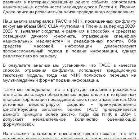
различия в паттернах освещения одного события, сопоставить
национальные особенности медиадискурсов России и Японии.
Далее описаны результаты анализа проведенного исследования.
Наш анализ материалов ТАСС и NHK, посвященных конфликту
вокруг авиабазы ВМС США «Футэмма» в Японии, за период 2020-
2025 гг. выявляет сходства и различия в способах и средствах
освещения данного конфликта, отражающие специфику
национальных медиасистем и редакционных политик. Оба
средства массовой информации демонстрируют
профессиональный подход к подаче информации, однако
реализуют его по-разному.
В результате анализа мы установили, что ТАСС в качестве
способа отражения конфликта использует традиционную
текстовую модель, тогда как NHK полностью перешел на
мультимедийный формат подачи информации.
Также мы определили, что в структуре заголовков российское
агентство использует обязательные подзаголовки, в то время как
японская корпорация последовательно от них отказывается. Оба
источника демонстрируют сходство – преимущественно
констатирующие заголовки, однако ТАСС придерживается
данного принципа более жестко, тогда как NHK в 2024 г.
допускает незначительное количество оценивающих
формулировок.
Наш анализ тональности новостных текстов показал, что оба
источника демонстрируют тенденцию к усилению негативной