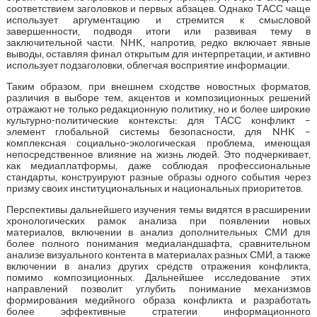
соответствием заголовков и первых абзацев. Однако ТАСС чаще
использует аргументацию и стремится к смысловой
завершенности, подводя итоги или развивая тему в
заключительной части. NHK, напротив, редко включает явные
выводы, оставляя финал открытым для интерпретации, и активно
использует подзаголовки, облегчая восприятие информации.
Таким образом, при внешнем сходстве новостных форматов,
различия в выборе тем, акцентов и композиционных решений
отражают не только редакционную политику, но и более широкие
культурно-политические контексты: для ТАСС конфликт –
элемент глобальной системы безопасности, для NHK –
комплексная социально-экологическая проблема, имеющая
непосредственное влияние на жизнь людей. Это подчеркивает,
как медиаплатформы, даже соблюдая профессиональные
стандарты, конструируют разные образы одного события через
призму своих институциональных и национальных приоритетов.
Перспективы дальнейшего изучения темы видятся в расширении
хронологических рамок анализа при появлении новых
материалов, включении в анализ дополнительных СМИ для
более полного понимания медиаландшафта, сравнительном
анализе визуального контента в материалах разных СМИ, а также
включении в анализ других средств отражения конфликта,
помимо композиционных. Дальнейшее исследование этих
направлений позволит углубить понимание механизмов
формирования медийного образа конфликта и разработать
более эффективные стратегии информационного