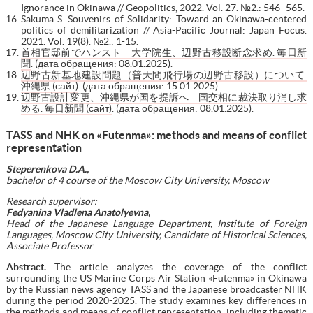
Ignorance in Okinawa // Geopolitics, 2022. Vol. 27. №2.: 546–565.
Sakuma S. Souvenirs of Solidarity: Toward an Okinawa-centered
politics of demilitarization // Asia-Pacific Journal: Japan Focus.
2021. Vol. 19(8). №2.: 1-15.
首相官邸前でハンスト 大学院生、辺野古移設断念求め. 毎日新
聞
. (дата обращения: 08.01.2025).
辺野古新基地建設問題（普天間飛行場の辺野古移設）について.
沖縄県 (сайт)
. (дата обращения: 15.01.2025).
辺野古設計変更、沖縄県が国を提訴へ 国交相に裁決取り消し求
める. 毎日新聞 (сайт)
. (дата обращения: 08.01.2025).
TASS and NHK on «Futenma»: methods and means of conflict
representation
Steperenkova D
.
A
.
,
bachelor
of 4 course of the Moscow City University, Moscow
Research supervisor:
Fedyanina Vladlena Anatolyevna,
Head of the Japanese Language Department, Institute of Foreign
Languages, Moscow City University, Candidate of Historical Sciences,
Associate Professor
Abstract.
The article analyzes the coverage of the conflict
surrounding the US Marine Corps Air Station «Futenma» in Okinawa
by the Russian news agency TASS and the Japanese broadcaster NHK
during the period 2020-2025. The study examines key differences in
the methods and means of conflict representation, including thematic