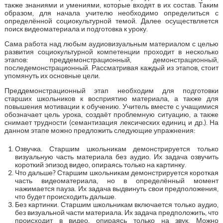
также знаниями и умениями, которые входят в их состав. Таким
образом, для начала учителю необходимо определиться с
определённой социокультурной темой. Далее осуществляется
поиск видеоматериала и подготовка к уроку.
Сама работа над любым аудиовизуальным материалом с целью
развития социокультурной компетенции проходит в несколько
этапов: преддемонстрационный, демонстрационный,
последемонстрационный. Рассматривая каждый из этапов, стоит
упомянуть их основные цели.
Преддемонстрационный этап необходим для подготовки
старших школьников к восприятию материала, а также для
повышения мотивации к обучению. Учитель вместе с учащимися
обозначает цель урока, создаёт проблемную ситуацию, а также
снимает трудности (семантизация лексических единиц и др.). На
данном этапе можно предложить следующие упражнения:
Озвучка. Старшим школьникам демонстрируется только
визуальную часть материала без аудио. Их задача озвучить
короткий эпизод видео, опираясь только на картинку.
Что дальше? Старшим школьникам демонстрируется короткая
часть видеоматериала, но в определённый момент
нажимается пауза. Их задача выдвинуть свои предположения,
что будет происходить дальше.
Без картинки. Старшим школьникам включается только аудио,
без визуальной части материала. Их задача предположить, что
происходит в видео, опираясь только на звук. Можно