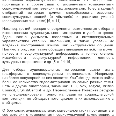
производить в соответствии с упомянутыми компонентами
социокультурной компетенции и их элементами. То есть каждый
отобранный материал должен способствовать освоению
социокультурных знаний (о чём-либо) и развитию умений
(оперирование знаниями) [5, с. 11].
Наконец, третий принцип определяется возможностью отбора и
использования аудиовизуального материала в учебных целях.
Здесь важно учитывать возрастные и интеллектуальные
характеристики старших школьников, а также уровень их
владения иностранным языком как инструментом общения.
Помимо этого, стоит также обращать внимание на всё, что может
привести к социокультурной деформации, а точнее степень
искажённости социокультурной информации, ложность
культурных стереотипов и др. [5, с. 14-15].
Для отбора аудиовизуальных материалов важно знать
платформы с социокультурным потенциалом. Например,
наиболее популярной из них является YouTube, где можно найти
большое количество видеоматериалов на самые разные темы.
Есть и другие платформы, такие как: TED, Vox, engVid, British
Council, EnglishCentral и др. Перечисленные Интернет-ресурсы
не специализированы только на развитии социокультурной
компетенции, но обладают потенциалом к их использованию с
этой целью.
Отбор самих аудиовизуальных материалов стоит производить в
соответствии с компонентами социокультурной компетенции, а