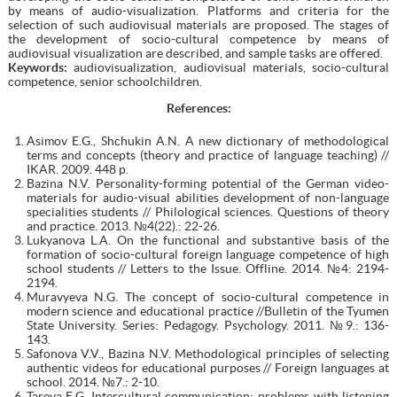
by means of audio-visualization. Platforms and criteria for the
selection of such audiovisual materials are proposed. The stages of
the development of socio-cultural competence by means of
audiovisual visualization are described, and sample tasks are offered.
Keywords:
audiovisualization, audiovisual materials, socio-cultural
competence, senior schoolchildren.
References
:
Asimov E.G., Shchukin A.N. A new dictionary of methodological
terms and concepts (theory and practice of language teaching) //
IKAR. 2009. 448 p.
Bazina N.V. Personality-forming potential of the German video-
materials for audio-visual abilities development of non-language
specialities students // Philological sciences. Questions of theory
and practice. 2013. №4(22).: 22-26.
Lukyanova L.A. On the functional and substantive basis of the
formation of socio-cultural foreign language competence of high
school students // Letters to the Issue. Offline. 2014. №4: 2194-
2194.
Muravyeva N.G. The concept of socio-cultural competence in
modern science and educational practice //Bulletin of the Tyumen
State University. Series: Pedagogy. Psychology. 2011. №9.: 136-
143.
Safonova V.V., Bazina N.V. Methodological principles of selecting
authentic videos for educational purposes // Foreign languages at
school. 2014. №7.: 2-10.
Tareva E.G. Intercultural communication: problems with listening