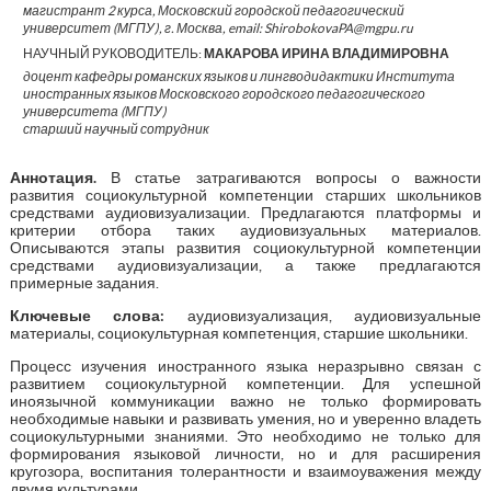
магистрант 2 курса, Московский городской педагогический
университет (МГПУ), г. Москва, email: ShirobokovaPA@mgpu.ru
НАУЧНЫЙ РУКОВОДИТЕЛЬ:
МАКАРОВА ИРИНА ВЛАДИМИРОВНА
доцент кафедры романских языков и лингводидактики Института
иностранных языков Московского городского педагогического
университета (МГПУ)
старший научный сотрудник
Аннотация
.
В статье затрагиваются вопросы о важности
развития социокультурной компетенции старших школьников
средствами аудиовизуализации. Предлагаются платформы и
критерии отбора таких аудиовизуальных материалов.
Описываются этапы развития социокультурной компетенции
средствами аудиовизуализации, а также предлагаются
примерные задания.
Ключевые слова:
аудиовизуализация, аудиовизуальные
материалы, социокультурная компетенция, старшие школьники.
Процесс изучения иностранного языка неразрывно связан с
развитием социокультурной компетенции. Для успешной
иноязычной коммуникации важно не только формировать
необходимые навыки и развивать умения, но и уверенно владеть
социокультурными знаниями. Это необходимо не только для
формирования языковой личности, но и для расширения
кругозора, воспитания толерантности и взаимоуважения между
двумя культурами.