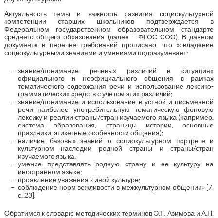
Актуальность темы и важность развития социокультурной
компетенции старших школьников подтверждается в
Федеральном государственном образовательном стандарте
среднего общего образования (далее – ФГОС СОО). В данном
документе в перечне требований прописано, что «овладение
социокультурными знаниями и умениями подразумевает:
знание/понимание речевых различий в ситуациях
официального и неофициального общения в рамках
тематического содержания речи и использование лексико-
грамматических средств с учетом этих различий;
знание/понимание и использование в устной и письменной
речи наиболее употребительную тематическую фоновую
лексику и реалии страны/стран изучаемого языка (например,
система образования, страницы истории, основные
праздники, этикетные особенности общения);
наличие базовых знаний о социокультурном портрете и
культурном наследии родной страны и страны/стран
изучаемого языка;
умение представлять родную страну и ее культуру на
иностранном языке;
проявление уважения к иной культуре;
соблюдение норм вежливости в межкультурном общении» [7,
с. 23].
Обратимся к словарю методических терминов Э.Г. Азимова и А.Н.