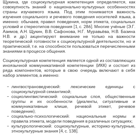
Щукина, где социокультурная компетенция определяется, как
cовокупность знаний о национально-культурных особенностях
страны изучаемого языка. Под этим понимается важность
изучения социального и речевого поведения носителей языка, а
именно: обычаев, правил поведения, норм этикета, социальных
условий и стереотипов поведения [1, с. 286]. Многие учёные (Э.Г.
Азимов, А.Н. Щукин, В.В. Сафонова, Н.Г. Муравьёва, Н.В. Базина
Н.В. и др.) акцентируют внимание не только на важности
теоретической готовности к социокультурной деятельности, но и
практической, т.е. на способности пользоваться перечисленными
знаниями в процессе общения.
Социокультурная компетенция является одной из составляющих
иноязычной коммуникативной компетенции (ИКК) и состоит из
ряда компонентов, которые в свою очередь включают в себя
набор элементов, а именно:
лингвострановедческий: лексические единицы с
социокультурной семантикой;
социолингвистический: социальные слоя, общественные
группы и их особенности (диалекты, ситуативные и
коммуникативные клише, речевой этикет, речевое
поведение);
социально-психологический: национальные нормы и
правила этикета, модели поведения в различных ситуациях;
культурологический: социокультурные, историко-культурные,
этнокультурные знания [4, с. 138].