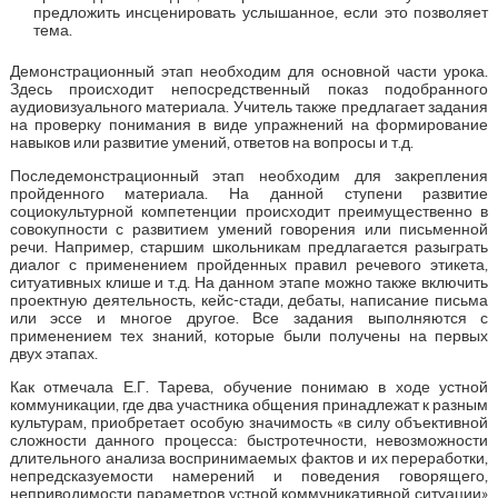
предложить инсценировать услышанное, если это позволяет
тема.
Демонстрационный этап необходим для основной части урока.
Здесь происходит непосредственный показ подобранного
аудиовизуального материала. Учитель также предлагает задания
на проверку понимания в виде упражнений на формирование
навыков или развитие умений, ответов на вопросы и т.д.
Последемонстрационный этап необходим для закрепления
пройденного материала. На данной ступени развитие
социокультурной компетенции происходит преимущественно в
совокупности с развитием умений говорения или письменной
речи. Например, старшим школьникам предлагается разыграть
диалог с применением пройденных правил речевого этикета,
ситуативных клише и т.д. На данном этапе можно также включить
проектную деятельность, кейс-стади, дебаты, написание письма
или эссе и многое другое. Все задания выполняются с
применением тех знаний, которые были получены на первых
двух этапах.
Как отмечала Е.Г. Тарева, обучение понимаю в ходе устной
коммуникации, где два участника общения принадлежат к разным
культурам, приобретает особую значимость «в силу объективной
сложности данного процесса: быстротечности, невозможности
длительного анализа воспринимаемых фактов и их переработки,
непредсказуемости намерений и поведения говорящего,
неприводимости параметров устной коммуникативной ситуации»