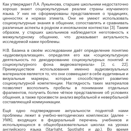
Как утверждает Л.А. Лукьянова, старшие школьники недостаточно
хорошо знают социокультурные реалии страны изучаемого
языка. У них не сформированы представления о традициях,
ценностях и нормах этикета. Они не умеют использовать
социокультурные знания в общении, сопоставлять и сравнивать
различные аспекты в родном и иноязычном контекстах [3]. Таким
образом, у старших школьников наблюдается неготовность к
межкультурному общению, что доказывает актуальность
исследуемой нами проблемы.
Н.В. Базина в своём исследовании даёт определение понятию
«аудиовизуализация», определяя его как «социокультурную
деятельность по декодированию социокультурных понятий и
социокультурного фона видеоматериала» [2, с. 22].
Преимуществом использования именно аудиовизуальных
материалов является то, что они совмещают в себе аудитивные и
визуальные маркеры, которые способствуют развитию
социокультурной компетенции. Наглядность таких материалов
позволяет восполнить пробелы в понимании отдельных
фрагментов, получить более чёткое представление об условиях
общения, а также произвести анализ вербальной и невербальной
составляющей коммуникации.
Ещё одно подтверждение актуальности поднятой нами
проблемы лежит в учебно-методических комплексах (далее –
УМК), входящих в федеральный перечень учебников и
использующихся в общеобразовательных школах на уроках
английского языка (Starlight, Spotlight и др.). Во время