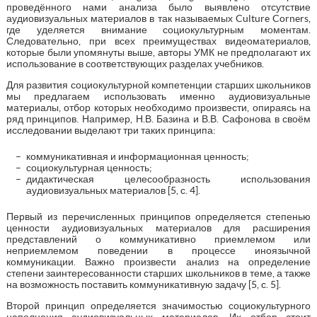
проведённого нами анализа было выявлено отсутствие
аудиовизуальных материалов в так называемых Culture Corners,
где уделяется внимание социокультурным моментам.
Следовательно, при всех преимуществах видеоматериалов,
которые были упомянуты выше, авторы УМК не предполагают их
использование в соответствующих разделах учебников.
Для развития социокультурной компетенции старших школьников
мы предлагаем использовать именно аудиовизуальные
материалы, отбор которых необходимо произвести, опираясь на
ряд принципов. Например, Н.В. Базина и В.В. Сафонова в своём
исследовании выделают три таких принципа:
коммуникативная и информационная ценность;
социокультурная ценность;
дидактическая целесообразность использования
аудиовизуальных материалов [5, с. 4].
Первый из перечисленных принципов определяется степенью
ценности аудиовизуальных материалов для расширения
представлений о коммуникативно приемлемом или
неприемлемом поведении в процессе иноязычной
коммуникации. Важно произвести анализ на определение
степени заинтересованности старших школьников в теме, а также
на возможность поставить коммуникативную задачу [5, с. 5].
Второй принцип определяется значимостью социокультурного
наполнения аудиовизуальных материалов. Их отбор стоит