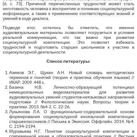
[6, с. 73]. Причиной перечисленных трудностей может стать
неготовность человека к восприятию и понимаю социокультурной
информации, а также к применению соответствующих знаний и
умений в ходе диалога.
Подводя итог, хотелось бы отметить, что именно
аудиовизуальные материалы позволяют погрузиться в условия
реальной коммуникации, что так важно при развитии
социокультурной компетенции. Это позволит избежать
трудностей и подготовить старших школьников к участию в
социокультурной деятельности.
Список литературы:
Азимов Э.Г., Щукин А.Н. Новый словарь методических
терминов и понятий (теория и практика обучения языкам) //
ИКАР. 2009. 448 с.
Базина Н.В. Личностно-образующий потенциал
немецкоязычных видеоматериалов для развития
аудиовизуальных умений студентов неязыковых направлений
подготовки // Филологические науки. Вопросы теории и
практики. 2013. №4-2. С. 22-26.
Лукьянова Л.А. О функционально-содержательной основе
формирования социокультурной иноязычной компетенции
старшеклассников // Письма в Эмиссия. Оффлайн. 2014. №4.
С. 2194-2194.
Муравьева Н.Г. Понятие социокультурной компетенции в
современной науке и образовательной практике // Вестник