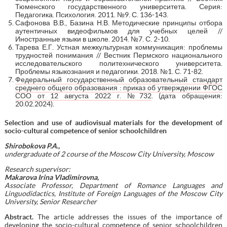
Тюменского государственного университета. Серия:
Педагогика. Психология. 2011. №9. С. 136-143.
Сафонова В.В., Базина Н.В. Методические принципы отбора
аутентичных видеофильмов для учебных целей //
Иностранные языки в школе. 2014. №7. С. 2-10.
Тарева Е.Г. Устная межкультурная коммуникация: проблемы
трудностей понимания // Вестник Пермского национального
исследовательского политехнического университета.
Проблемы языкознания и педагогики. 2018. №1. С. 71-82.
Федеральный государственный образовательный стандарт
среднего общего образования : приказ об утверждении ФГОС
СОО от 12 августа 2022 г. №732
. (дата обращения:
20.02.2024).
Selection and use of audiovisual materials for the development of
socio-cultural competence of senior schoolchildren
Shirobokova P.A.,
undergraduate of 2 course of the Moscow City University, Moscow
Research supervisor:
Makarova Irina Vladimirovna,
Associate Professor, Department of Romance Languages and
Linguodidactics, Institute of Foreign Languages of the Moscow City
University, Senior Researcher
Abstract
.
The article addresses the issues of the importance of
developing the socio-cultural competence of senior schoolchildren