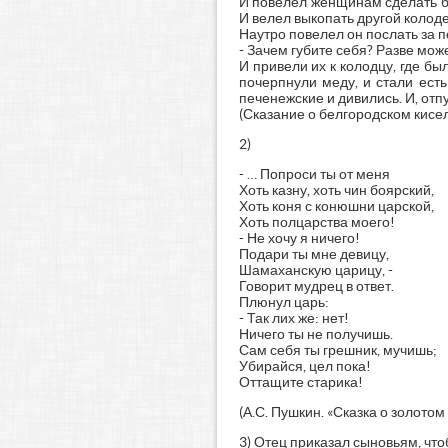
И повелел женщинам сделать бол
И велел выкопать другой колодец
Наутро повелел он послать за пе
- Зачем губите себя? Разве може
И привели их к колодцу, где бы
почерпнули меду, и стали есть 
печенежские и дивились. И, отп
(Сказание о белгородском кисе
2)
- … Попроси ты от меня
Хоть казну, хоть чин боярский,
Хоть коня с конюшни царской,
Хоть полцарства моего!
- Не хочу я ничего!
Подари ты мне девицу,
Шамаханскую царицу, -
Говорит мудрец в ответ.
Плюнул царь:
- Так лих же: нет!
Ничего ты не получишь.
Сам себя ты грешник, мучишь;
Убирайся, цел пока!
Оттащите старика!
(А.С. Пушкин. «Сказка о золотом
3) Отец приказал сыновьям, что