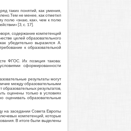
яд таких понятий, как умения,
лено.Тем не менее, как отметил
у полю «знаю, как», чем к полю
ствии» [3, с. 17].
оворя, содержание компетенций
ачестве целей образовательного
как убедительно выразился А.
требование к образовательной
сте ФГОС. Их позиция такова:
 условиями сформированности
азовательные результаты могут
зличие между образовательными
от образовательных результатов,
ыть оценены только в условиях
бно оценивать образовательные
ду на заседании Совета Европы
ключевых компетенций, которые
ования. В итоге были выделены