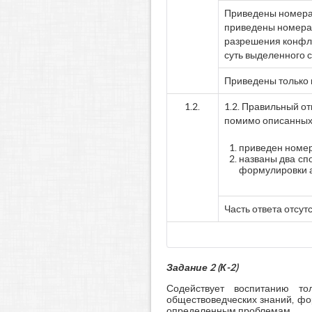
Приведены номера 
приведены номера 
разрешения конфли
суть выделенного 
Приведены только 
1.2.
1.2. Правильный о
помимо описанных в
приведен номер
названы два сп
формулировки а
Часть ответа отсут
Задание 2 (К-2)
Содействует воспитанию т
обществоведческих знаний, фо
определенным проблемам.