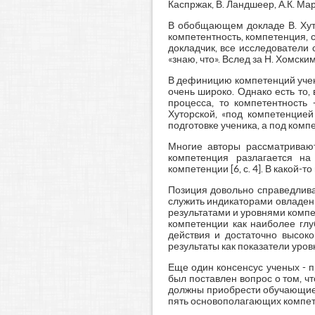
Каспржак, В. Ландшеер, А.К. Марк
В обобщающем докладе В. Хутм
компетентность, компетенция, 
докладчик, все исследователи 
«знаю, что». Вслед за Н. Хомски
В дефиницию компетенций учен
очень широко. Однако есть то,
процесса, то компетентность
Хуторской, «под компетенцие
подготовке ученика, а под компе
Многие авторы рассматривают
компетенция разлагается на
компетенции [6, с. 4]. В какой-
Позиция довольно справедлива
служить индикаторами овладен
результатами и уровнями компет
компетенции как наиболее глу
действия и достаточно высоко
результаты как показатели уров
Еще один консенсус ученых - 
был поставлен вопрос о том, 
должны приобрести обучающиес
пять основополагающих компе