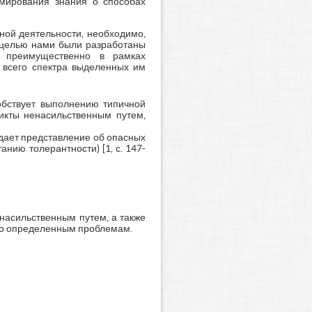
рмирования знания о способах
ной деятельности, необходимо,
й целью нами были разработаны
 преимущественно в рамках
з всего спектра выделенных им
обствует выполнению типичной
икты ненасильственным путем,
дает представление об опасных
нию толерантности) [1, с. 147-
насильственным путем, а также
по определенным проблемам.