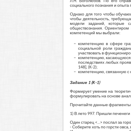
Л.Н. Боголюбов. По его спра
социального познания и опыта п
Однако для того чтобы обучаю
чтобы деятельность, требующа
модели заданий, которые 
обществознания. Ориентиром п
компетенций мы выбрали:
компетенцию в сфере гра
социальной роли граждани
участвовать в функциониров
компетенцию, касающуюся 
последствиях любых проявл
148], (К-2);
компетенцию, связанную с ф
Задание 1 (К-1)
Формирует умение на теоретич
формулировать на основе анал
Прочитайте данные фрагменты 
1) В лето 997. Пришли печенеги 
Один старец <...> послал за го
- Соберите хоть по горсти овса