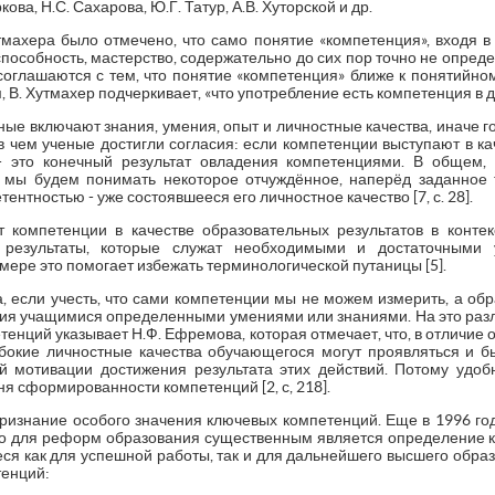
ова, Н.С. Сахарова, Ю.Г. Татур, А.В. Хуторской и др.
ахера было отмечено, что само понятие «компетенция», входя в р
способность, мастерство, содержательно до сих пор точно не опреде
соглашаются с тем, что понятие «компетенция» ближе к понятийном
м, В. Хутмахер подчеркивает, «что употребление есть компетенция в дей
ые включают знания, умения, опыт и личностные качества, иначе г
 в чем ученые достигли согласия: если компетенции выступают в к
 - это конечный результат овладения компетенциями. В общем, 
й мы будем понимать некоторое отчуждённое, наперёд заданное 
тентностью - уже состоявшееся его личностное качество [7, с. 28].
 компетенции в качестве образовательных результатов в контек
 результаты, которые служат необходимыми и достаточными
то мере это помогает избежать терминологической путаницы [5].
, если учесть, что сами компетенции мы не можем измерить, а обр
ия учащимися определенными умениями или знаниями. На это ра
енций указывает Н.Ф. Ефремова, которая отмечает, что, в отличие 
бокие личностные качества обучающегося могут проявляться и б
й мотивации достижения результата этих действий. Потому удо
ня сформированности компетенций [2, с, 218].
признание особого значения ключевых компетенций. Еще в 1996 го
что для реформ образования существенным является определение 
я как для успешной работы, так и для дальнейшего высшего образ
тенций: