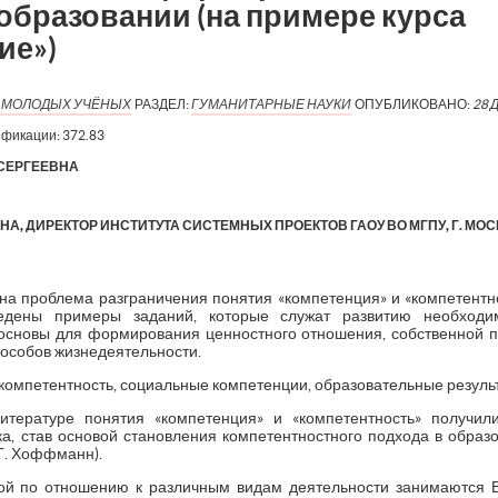
образовании (на примере курса
ие»)
Я МОЛОДЫХ УЧЁНЫХ
РАЗДЕЛ:
ГУМАНИТАРНЫЕ НАУКИ
ОПУБЛИКОВАНО:
28 
ификации:
372.83
СЕРГЕЕВНА
А, ДИРЕКТОР ИНСТИТУТА СИСТЕМНЫХ ПРОЕКТОВ ГАОУ ВО МГПУ, Г. МО
ена проблема разграничения понятия «компетенция» и «компетент
ведены примеры заданий, которые служат развитию необходи
основы для формирования ценностного отношения, собственной 
пособов жизнедеятельности.
компетентность, социальные компетенции, образовательные резуль
литературе понятия «компетенция» и «компетентность» получи
ка, став основой становления компетентностного подхода в образов
 Т. Хоффманн).
й по отношению к различным видам деятельности занимаются В.И