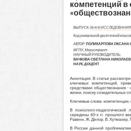
компетенций в 
«обществознан
ВЫПУСК:
№4(4) ИССЛЕДОВАНИ
Код уникальной десятичной класс
АВТОР:
ПОЛИКАРПОВА ОКСАНА 
МГПУ, Магистрант
НАУЧНЫЙ РУКОВОДИТЕЛЬ:
ВАЧКОВА СВЕТЛАНА НИКОЛАЕВН
НАУК, ДОЦЕНТ
Аннотация. В статье рассмотр
ключевых компетенций, при
средствами обществознания - 
жизни, поиску созидательных с
Ключевые слова: компетенции, 
В психолого-педагогической 
середины 60-х гг. прошлого ве
Равенн, Ж. Делор, В. Хутмахер,
В России данной проблематико