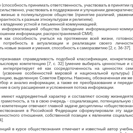
 (способность принимать ответственность, участвовать в принятии 
ильственно, участвовать в поддержании и улучшении демократическ
 жизнью в поликультурном обществе (принятие различий, уважени
ерантность к разным этнокультурам и религиям);
 к владению устной и письменной коммуникацией;
с информатизацией общества (овладение информационно-комму
тношении информации, распространяемой СМИ);
я как способность учиться на протяжении всей жизни, готовн
, потребность в актуализации и реализации своего личностн
 новые знания и умения, способность к саморазвитию [2, с. 36-37].
, признавая справедливость подобной классификации, конкретизир
мысловую компетенцию [7, с. 32] (умение выбирать ценностные и 
я интерпретирует её как сосредоточенность на ценностях семь
(усвоение особенностей мировой и национальной культуры) [7
тенцию, выделенную Советом Европы. Наконец, обозначенная им 
тбор и анализ информации, а также ее преобразование и передачу
ение в силу расширения и усложнения потока информации.
 имеют надпредметный характер и составляют основу жизнедеяте
грамотность, а та в свою очередь - социализацию, потенциальную
е компетенции отвечают главной задаче дисциплины «обществознан
ествознания в Российской Федерации сформулировали эту зада
ностного отношения, собственной позиции к явлениям социально
].
нций в курсе обществознания отмечает и известный автор учеб