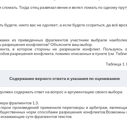
и сломать. Тогда отец развязал веник и велел ломать по одному пру
ть будете, никто вас не одолеет; а если будете ссориться, да всё врозь
каких из приведенных фрагментов участники выбрали наиболе
 разрешения конфликтов? Объясните ваш выбор.
ента, в котором стороны не разрешили конфликт. Пользуясь о
обов разрешения конфликта, помимо описанных в пункте (см. Таблиц
Таблица 1.
Содержание верного ответа и указания по оцениванию
должен содержать ответ на вопрос и аргументацию своего выбора:
ера фрагментов 1,3;
: герои произведений применили переговоры и арбитраж, являющ
 общественных норм способами разрешения конфликтов.Возможны
е искажающие сути фрагментов текстов.