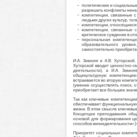
политические и социальные
разрешать конфликты ненас
компетенции, связанные с
людьми других культур, тол
компетенции, относящиеся
компетенции, связанные 
критическое суждение в о
персональная компетенци
образовательного уровня
самостоятельно приобретать
И.А. Зимняя и А.В. Хуторской
Хуторской вводит ценностно-с
деятельности), а И.А. Зимня
общекультурную компетенцию 
встраивается во вторую компе
(умение осуществлять поиск, о
приобретает все большее знач
Так как ключевые компетенции
обеспечивает функциональную 
жизни. В этом смысле ключевы
Концепции преподавания общ
основой для формирования цен
способов жизнедеятельности» [4
Приоритет социальных компете