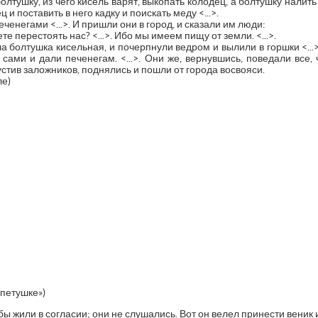
тушку, из чего кисель варят, выкопать колодец, а болтушку налить в
 и поставить в него кадку и поискать меду <...>.
ченегами <...>. И пришли они в город, и сказали им люди:
те перестоять нас? <...>. Ибо мы имеем пищу от земли. <...>.
ла болтушка кисельная, и почерпнули ведром и вылили в горшки <...
сами и дали печенегам. <...>. Они же, вернувшись, поведали все, 
устив заложников, поднялись и пошли от города восвояси.
ле)
 петушке»)
бы жили в согласии; они не слушались. Вот он велел принести веник и