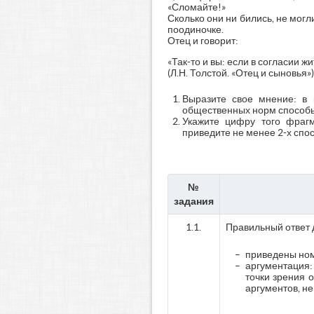
«Сломайте!»
Сколько они ни бились, не могл
поодиночке.
Отец и говорит:
«Так-то и вы: если в согласии жи
(Л.Н. Толстой. «Отец и сыновья»)
Выразите свое мнение: в 
общественных норм способы
Укажите цифру того фрагм
приведите не менее 2-х спос
№
задания
1.1.
Правильный ответ 
приведены ном
аргументация
точки зрения
аргументов, н