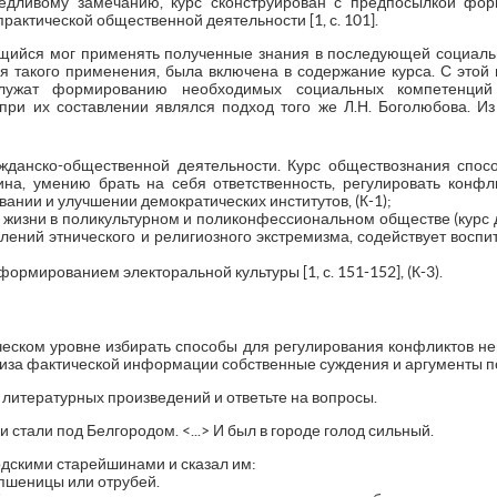
ведливому замечанию, курс сконструирован с предпосылкой фо
рактической общественной деятельности [1, с. 101].
щийся мог применять полученные знания в последующей социаль
я такого применения, была включена в содержание курса. С это
служат формированию необходимых социальных компетенций
ри их составлении являлся подход того же Л.Н. Боголюбова. И
жданско-общественной деятельности. Курс обществознания спос
на, умению брать на себя ответственность, регулировать конфл
ании и улучшении демократических институтов, (К-1);
жизни в поликультурном и поликонфессиональном обществе (курс 
ений этнического и религиозного экстремизма, содействует воспита
ормированием электоральной культуры [1, с. 151-152], (К-3).
еском уровне избирать способы для регулирования конфликтов не
иза фактической информации собственные суждения и аргументы 
литературных произведений и ответьте на вопросы.
и стали под Белгородом. <...> И был в городе голод сильный.
родскими старейшинами и сказал им:
, пшеницы или отрубей.