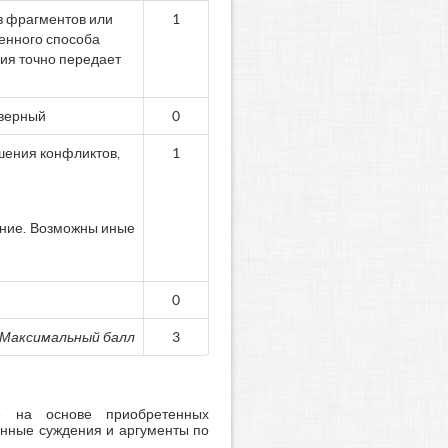
з фрагментов или
1
енного способа
ия точно передает
еверный
0
ешения конфликтов,
1
ание. Возможны иные
0
Максимальный балл
3
е на основе приобретенных
енные суждения и аргументы по