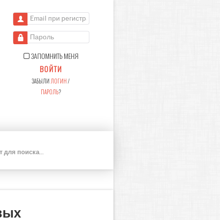
Email при регистрации
Пароль
ЗАПОМНИТЬ МЕНЯ
ВОЙТИ
ЗАБЫЛИ
ЛОГИН
/
ПАРОЛЬ
?
П
О
И
С
К
вых