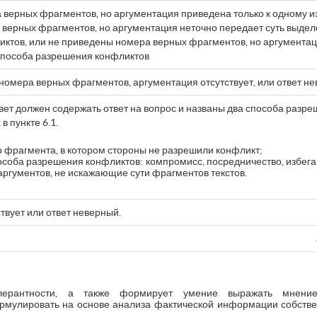
верных фрагментов, но аргументация приведена только к одному и
верных фрагментов, но аргументация неточно передает суть выдел
ктов, или не приведены номера верных фрагментов, но аргументац
способа разрешения конфликтов
номера верных фрагментов, аргументация отсутствует, или ответ н
твет должен содержать ответ на вопрос и названы два способа разр
 пункте 6.1.
 фрагмента, в котором стороны не разрешили конфликт;
особа разрешения конфликтов: компромисс, посредничество, избег
ргументов, не искажающие сути фрагментов текстов.
ствует или ответ неверный.
олерантности, а также формирует умение выражать мнени
рмулировать на основе анализа фактической информации собств