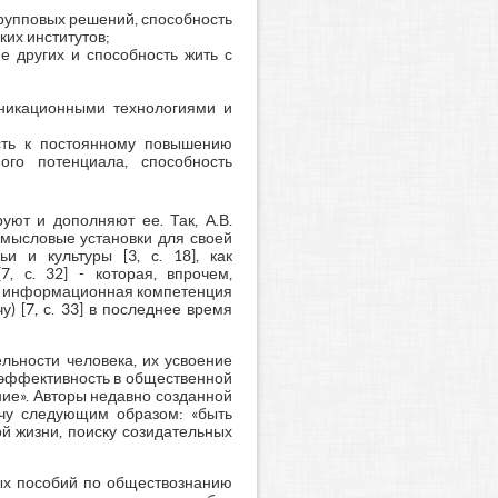
групповых решений, способность
их институтов;
е других и способность жить с
никационными технологиями и
ость к постоянному повышению
ого потенциала, способность
уют и дополняют ее. Так, А.В.
смысловые установки для своей
и и культуры [3, с. 18], как
, с. 32] - которая, впрочем,
же информационная компетенция
) [7, с. 33] в последнее время
льности человека, их усвоение
 эффективность в общественной
ие». Авторы недавно созданной
чу следующим образом: «быть
й жизни, поиску созидательных
ных пособий по обществознанию