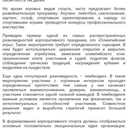
Но кроме игровых видов спорта, часто предлагают более
развлекательную программу: боулинг, пейнтбол, скалолазание,
картинг, гольф, спортивное ориентирование, а наряду со
спортивными играми проводятся конкурсы профессионального
мастерства.
Приведем пример одной из самых распространённых
разновидностей корпоративного праздника, это «Олимпийские
игры». Такое мероприятие требует определенного сценария. В
нем будет использоваться: церемония открытия и закрытия,
определенная атрибутика, зажигание олимпийского огня,
произнесение клятв участников и судей, поднятие флагов,
соблюдение греческих традиций, награждения кубками и
медалями на пьедестале.
Еще одна популярная разновидность – тимбилдинг. В таком
мероприятии участники с огромным интересом проходят
определенные препятствия, тем самым у них начинает
проявляться взаимопонимание, доверие, взаимопомощь, а
участники становятся одной сильной командой. В тимбилдинге
важным условиям является проявление как физических, так и
интеллектуальных способностей участников. Совместное
решение задач и выработка стратегий принесет большой
результат.
В формировании корпоративного спорта должны отображаться
основные положительно эмоциональные идеи организации.