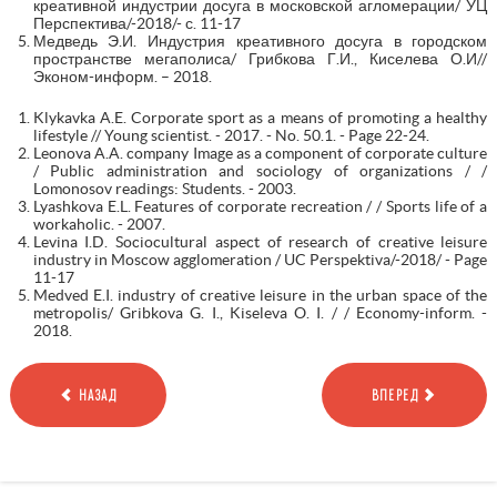
креативной индустрии досуга в московской агломерации/ УЦ
Перспектива/-2018/- с. 11-17
Медведь Э.И. Индустрия креативного досуга в городском
пространстве мегаполиса/ Грибкова Г.И., Киселева О.И//
Эконом-информ. – 2018.
Klykavka A.E. Corporate sport as a means of promoting a healthy
lifestyle // Young scientist. - 2017. - No. 50.1. - Page 22-24.
Leonova A.A. company Image as a component of corporate culture
/ Public administration and sociology of organizations / /
Lomonosov readings: Students. - 2003.
Lyashkova E.L. Features of corporate recreation / / Sports life of a
workaholic. - 2007.
Levina I.D. Sociocultural aspect of research of creative leisure
industry in Moscow agglomeration / UC Perspektiva/-2018/ - Page
11-17
Medved E.I. industry of creative leisure in the urban space of the
metropolis/ Gribkova G. I., Kiseleva O. I. / / Economy-inform. -
2018.
НАЗАД
ВПЕРЕД