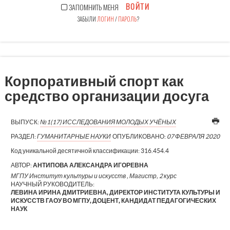
ВОЙТИ
ЗАПОМНИТЬ МЕНЯ
ЗАБЫЛИ
ЛОГИН
/
ПАРОЛЬ
?
Корпоративный спорт как
средство организации досуга
ВЫПУСК:
№1(17) ИССЛЕДОВАНИЯ МОЛОДЫХ УЧЁНЫХ
РАЗДЕЛ:
ГУМАНИТАРНЫЕ НАУКИ
ОПУБЛИКОВАНО:
07 ФЕВРАЛЯ 2020
Код уникальной десятичной классификации:
316.454.4
АВТОР:
АНТИПОВА АЛЕКСАНДРА ИГОРЕВНА
МГПУ Институт культуры и искусств , Магистр, 2 курс
НАУЧНЫЙ РУКОВОДИТЕЛЬ:
ЛЕВИНА ИРИНА ДМИТРИЕВНА, ДИРЕКТОР ИНСТИТУТА КУЛЬТУРЫ И
ИСКУССТВ ГАОУ ВО МГПУ, ДОЦЕНТ, КАНДИДАТ ПЕДАГОГИЧЕСКИХ
НАУК