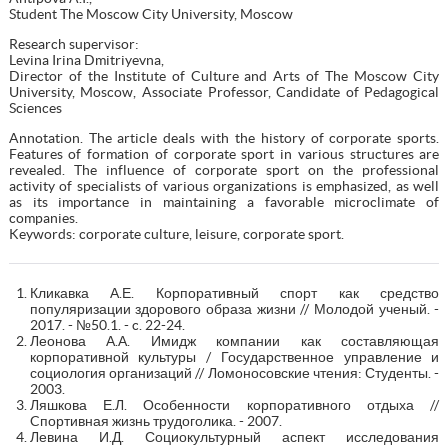
Student The Moscow City University, Moscow
Research supervisor:
Levina Irina Dmitriyevna,
Director of the Institute of Culture and Arts of The Moscow City
University, Moscow, Associate Professor, Candidate of Pedagogical
Sciences
Annotation. The article deals with the history of corporate sports.
Features of formation of corporate sport in various structures are
revealed. The influence of corporate sport on the professional
activity of specialists of various organizations is emphasized, as well
as its importance in maintaining a favorable microclimate of
companies.
Keywords: corporate culture, leisure, corporate sport.
Кликавка А.Е. Корпоративный спорт как средство
популяризации здорового образа жизни // Молодой ученый. -
2017. - №50.1. - c. 22-24.
Леонова А.А. Имидж компании как составляющая
корпоративной культуры / Государственное управление и
социология организаций // Ломоносовские чтения: Студенты. -
2003.
Ляшкова Е.Л. Особенности корпоративного отдыха //
Cпортивная жизнь трудоголика. - 2007.
Левина И.Д. Социокультурный аспект исследования