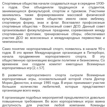
Спортивные общества начали создаваться еще в середине 1930-
х годов. Они объединяли трудящихся и студентов,
занимающихся физкультурой, спортом и туризмом. Участники
занимались также формированием массовой физической
культуры. Каждое такое общество имело свою эмблему,
спортивную форму, знак и флаг. Возглавлял профсоюзные
спортивные общества – Всесоюзный совет ДСО. Данный совет
организовывал физкультурные праздники, соревнования между
спортивными группами, тренировочные сборы, обеспечивал
участие ДСО во всесоюзных и международных первенствах и
чемпионатах.
Само понятие «корпоративный спорт», появилось в начале 90-х
годов. В это время Международная организация в Питерборо,
начала продвижение корпоративного спорта. В эту
общественную организацию входили политики и бизнесмены. Со
временем они создали комитет ежегодных Всемирных
корпоративных игр [2, c.57].
В развитии корпоративного спорта сыграли Всемирные
корпоративные игры, основательницей которой стала Доктор
Морин Джонстон, в конце 1985 года. В играх принимают участие
большое количество любителей, которые представляют
организации всего мира.
К организации подобных мероприятий предъявляются довольно
повышенные требования. Во всех корпоративных играх важна
доступность для участия любой компании. Команды