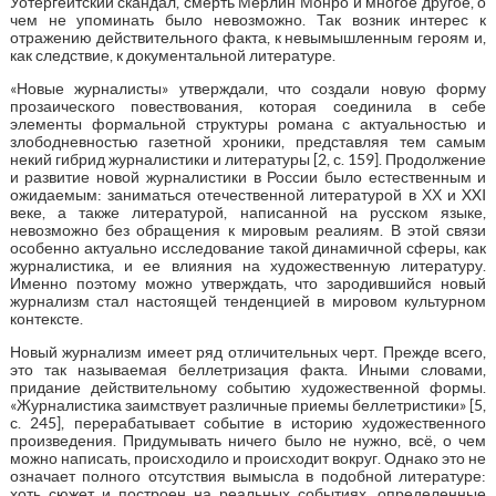
Уотергейтский скандал, смерть Мерлин Монро и многое другое, о
чем не упоминать было невозможно. Так возник интерес к
отражению действительного факта, к невымышленным героям и,
как следствие, к документальной литературе.
«Новые журналисты» утверждали, что создали новую форму
прозаического повествования, которая соединила в себе
элементы формальной структуры романа с актуальностью и
злободневностью газетной хроники, представляя тем самым
некий гибрид журналистики и литературы [2, с. 159]. Продолжение
и развитие новой журналистики в России было естественным и
ожидаемым: заниматься отечественной литературой в ХХ и XXI
веке, а также литературой, написанной на русском языке,
невозможно без обращения к мировым реалиям. В этой связи
особенно актуально исследование такой динамичной сферы, как
журналистика, и ее влияния на художественную литературу.
Именно поэтому можно утверждать, что зародившийся новый
журнализм стал настоящей тенденцией в мировом культурном
контексте.
Новый журнализм имеет ряд отличительных черт. Прежде всего,
это так называемая беллетризация факта. Иными словами,
придание действительному событию художественной формы.
«Журналистика заимствует различные приемы беллетристики» [5,
с. 245], перерабатывает событие в историю художественного
произведения. Придумывать ничего было не нужно, всё, о чем
можно написать, происходило и происходит вокруг. Однако это не
означает полного отсутствия вымысла в подобной литературе:
хоть сюжет и построен на реальных событиях, определенные