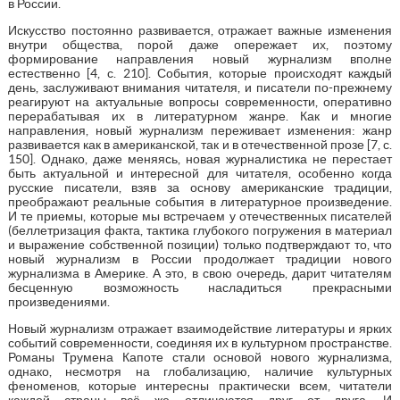
в России.
Искусство постоянно развивается, отражает важные изменения
внутри общества, порой даже опережает их, поэтому
формирование направления новый журнализм вполне
естественно [4, с. 210]. События, которые происходят каждый
день, заслуживают внимания читателя, и писатели по-прежнему
реагируют на актуальные вопросы современности, оперативно
перерабатывая их в литературном жанре. Как и многие
направления, новый журнализм переживает изменения: жанр
развивается как в американской, так и в отечественной прозе [7, с.
150]. Однако, даже меняясь, новая журналистика не перестает
быть актуальной и интересной для читателя, особенно когда
русские писатели, взяв за основу американские традиции,
преображают реальные события в литературное произведение.
И те приемы, которые мы встречаем у отечественных писателей
(беллетризация факта, тактика глубокого погружения в материал
и выражение собственной позиции) только подтверждают то, что
новый журнализм в России продолжает традиции нового
журнализма в Америке. А это, в свою очередь, дарит читателям
бесценную возможность насладиться прекрасными
произведениями.
Новый журнализм отражает взаимодействие литературы и ярких
событий современности, соединяя их в культурном пространстве.
Романы Трумена Капоте стали основой нового журнализма,
однако, несмотря на глобализацию, наличие культурных
феноменов, которые интересны практически всем, читатели
каждой страны всё же отличаются друг от друга. И