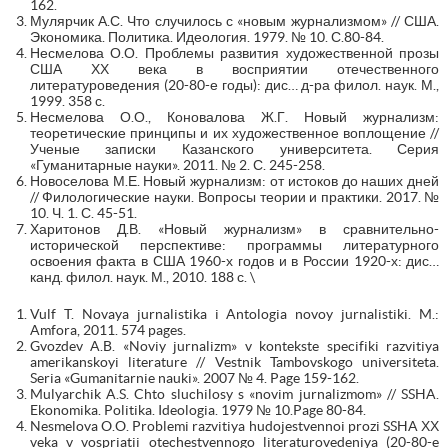
162.
Мулярчик А.С. Что случилось с «новым журнализмом» // США.
Экономика. Политика. Идеология. 1979. № 10. С.80-84.
Несмелова О.О. Проблемы развития художественной прозы
США ХХ века в восприятии отечественного
литературоведения (20-80-е годы): дис… д-ра филол. наук. М.,
1999. 358 с.
Несмелова О.О., Коновалова Ж.Г. Новый журнализм:
теоретические принципы и их художественное воплощение //
Ученые записки Казанского университета. Серия
«Гуманитарные науки». 2011. № 2. С. 245-258.
Новоселова М.Е. Новый журнализм: от истоков до наших дней
// Филологические науки. Вопросы теории и практики. 2017. №
10. Ч. 1. С. 45-51.
Харитонов Д.В. «Новый журнализм» в сравнительно-
исторической перспективе: программы литературного
освоения факта в США 1960-х годов и в России 1920-х: дис…
канд. филол. наук. М., 2010. 188 с. \
Vulf T. Novaya jurnalistika i Antologia novoy jurnalistiki. M.:
Amfora, 2011. 574 pages.
Gvozdev A.B. «Noviy jurnalizm» v kontekste specifiki razvitiya
amerikanskoyi literature // Vestnik Tambovskogo universiteta.
Seria «Gumanitarnie nauki». 2007 № 4. Page 159-162.
Mulyarchik A.S. Chto sluchilosy s «novim jurnalizmom» // SSHA.
Ekonomika. Politika. Ideologia. 1979 № 10.Page 80-84.
Nesmelova O.O. Problemi razvitiya hudojestvennoi prozi SSHA ХХ
veka v vospriatii otechestvennogo literaturovedeniya (20-80-e