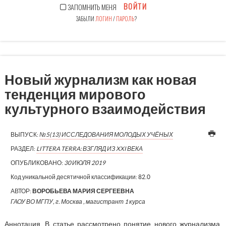
ВОЙТИ
ЗАПОМНИТЬ МЕНЯ
ЗАБЫЛИ
ЛОГИН
/
ПАРОЛЬ
?
Новый журнализм как новая
тенденция мирового
культурного взаимодействия
ВЫПУСК:
№5(13) ИССЛЕДОВАНИЯ МОЛОДЫХ УЧЁНЫХ
РАЗДЕЛ:
LITTERA TERRA: ВЗГЛЯД ИЗ XXI ВЕКА
ОПУБЛИКОВАНО:
30 ИЮЛЯ 2019
Код уникальной десятичной классификации:
82.0
АВТОР:
ВОРОБЬЕВА МАРИЯ СЕРГЕЕВНА
ГАОУ ВО МГПУ, г. Москва , магистрант 1 курса
Аннотация. В статье рассмотрено понятие нового журнализма,