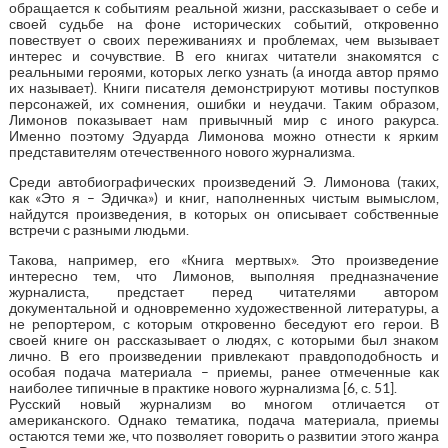
обращается к событиям реальной жизни, рассказывает о себе и
своей судьбе на фоне исторических событий, откровенно
повествует о своих переживаниях и проблемах, чем вызывает
интерес и сочувствие. В его книгах читатели знакомятся с
реальными героями, которых легко узнать (а иногда автор прямо
их называет). Книги писателя демонстрируют мотивы поступков
персонажей, их сомнения, ошибки и неудачи. Таким образом,
Лимонов показывает нам привычный мир с иного ракурса.
Именно поэтому Эдуарда Лимонова можно отнести к ярким
представителям отечественного нового журнализма.
Среди автобиографических произведений Э. Лимонова (таких,
как «Это я – Эдичка») и книг, наполненных чистым вымыслом,
найдутся произведения, в которых он описывает собственные
встречи с разными людьми.
Такова, например, его «Книга мертвых». Это произведение
интересно тем, что Лимонов, выполняя предназначение
журналиста, предстает перед читателями автором
документальной и одновременно художественной литературы, а
не репортером, с которым откровенно беседуют его герои. В
своей книге он рассказывает о людях, с которыми был знаком
лично. В его произведении привлекают правдоподобность и
особая подача материала – приемы, ранее отмеченные как
наиболее типичные в практике нового журнализма [6, с. 51].
Русский новый журнализм во многом отличается от
американского. Однако тематика, подача материала, приемы
остаются теми же, что позволяет говорить о развитии этого жанра