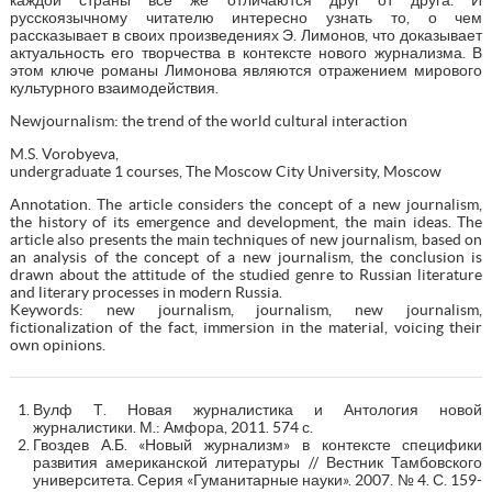
русскоязычному читателю интересно узнать то, о чем
рассказывает в своих произведениях Э. Лимонов, что доказывает
актуальность его творчества в контексте нового журнализма. В
этом ключе романы Лимонова являются отражением мирового
культурного взаимодействия.
Newjournalism: the trend of the world cultural interaction
M.S. Vorobyeva,
undergraduate 1 courses, The Moscow City University, Moscow
Annotation. The article considers the concept of a new journalism,
the history of its emergence and development, the main ideas. The
article also presents the main techniques of new journalism, based on
an analysis of the concept of a new journalism, the conclusion is
drawn about the attitude of the studied genre to Russian literature
and literary processes in modern Russia.
Keywords: new journalism, journalism, new journalism,
fictionalization of the fact, immersion in the material, voicing their
own opinions.
Вулф Т. Новая журналистика и Антология новой
журналистики. М.: Амфора, 2011. 574 с.
Гвоздев А.Б. «Новый журнализм» в контексте специфики
развития американской литературы // Вестник Тамбовского
университета. Серия «Гуманитарные науки». 2007. № 4. С. 159-