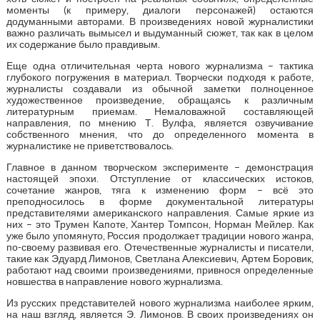
моменты (к примеру, диалоги персонажей) остаются
додуманными авторами. В произведениях новой журналистики
важно различать вымысел и выдуманный сюжет, так как в целом
их содержание было правдивым.
Еще одна отличительная черта нового журнализма – тактика
глубокого погружения в материал. Творчески подходя к работе,
журналисты создавали из обычной заметки полноценное
художественное произведение, обращаясь к различным
литературным приемам. Немаловажной составляющей
направления, по мнению Т. Вулфа, является озвучивание
собственного мнения, что до определенного момента в
журналистике не приветствовалось.
Главное в данном творческом эксперименте – демонстрация
настоящей эпохи. Отступление от классических истоков,
сочетание жанров, тяга к изменению форм – всё это
преподносилось в форме документальной литературы
представителями американского направления. Самые яркие из
них – это Трумен Капоте, Хантер Томпсон, Норман Мейлер. Как
уже было упомянуто, Россия продолжает традиции нового жанра,
по-своему развивая его. Отечественные журналисты и писатели,
такие как Эдуард Лимонов, Светлана Алексиевич, Артем Боровик,
работают над своими произведениями, привнося определенные
новшества в направление нового журнализма.
Из русских представителей нового журнализма наиболее ярким,
на наш взгляд, является Э. Лимонов. В своих произведениях он