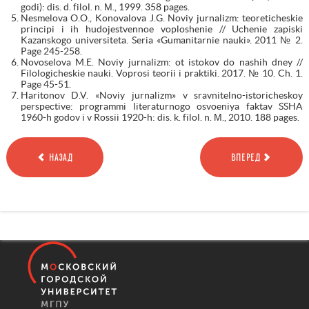
godi): dis. d. filol. n. М., 1999. 358 pages.
Nesmelova O.O., Konovalova J.G. Noviy jurnalizm: teoreticheskie
principi i ih hudojestvennoe voploshenie // Uchenie zapiski
Kazanskogo universiteta. Seria «Gumanitarnie nauki». 2011 № 2.
Page 245-258.
Novoselova M.E. Noviy jurnalizm: ot istokov do nashih dney //
Filologicheskie nauki. Voprosi teorii i praktiki. 2017. № 10. Ch. 1.
Page 45-51.
Haritonov D.V. «Noviy jurnalizm» v sravnitelno-istoricheskoy
perspective: programmi literaturnogo osvoeniya faktav SSHA
1960-h godov i v Rossii 1920-h: dis. k. filol. n. М., 2010. 188 pages.
НАЗАД
ВПЕРЕД