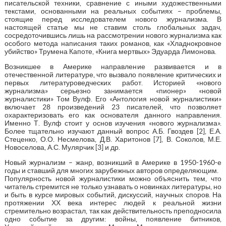
писательской техники, сравнение с иными художественными
текстами, основанными на реальных событиях – проблемы,
стоящие перед исследователем нового журнализма. В
настоящей статье мы не ставим столь глобальных задач,
сосредоточившись лишь на рассмотрении нового журнализма как
особого метода написания таких романов, как «Хладнокровное
убийство» Трумена Капоте, «Книга мертвых» Эдуарда Лимонова.
Возникшее в Америке направление развивается и в
отечественной литературе, что вызвало появление критических и
первых литературоведческих работ. Историей «нового
журнализма» серьезно занимается «пионер» «новой
журналистики» Том Вулф. Его «Антология новой журналистики»
включает 28 произведений 23 писателей, что позволяет
охарактеризовать его как основателя данного направления.
Именно Т. Вулф стоит у основ изучения «нового журнализма».
Более тщательно изучают данный вопрос А.Б. Гвоздев [2], Е.А.
Стеценко, О.О. Несмелова, Д.В. Харитонов [7], В. Соколов, М.Е.
Новоселова, А.С. Мулярчик [3] и др.
Новый журнализм – жанр, возникший в Америке в 1950-1960-е
годы и ставший для многих зарубежных авторов определяющим.
Популярность новой журналистики можно объяснить тем, что
читатель стремится не только узнавать о новинках литературы, но
и быть в курсе мировых событий, дискуссий, научных споров. На
протяжении ХХ века интерес людей к реальной жизни
стремительно возрастал, так как действительность преподносила
одно событие за другим: войны, появление битников,