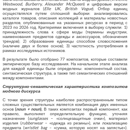
Westwood, Burberry, Alexander McQueen
) и цифровые версии
модных журналов (
Elle UK, British Vogue
). Отбор единиц
осуществлялся путем сплошной выборки: анализировались
каталоги товаров, описания коллекций и материалы новостных
разделов, опубликованные на указанных ресурсах в период с
2023 по 2026 год. Критериями включения в выборку служили: 1)
принадлежность слова к сфере моды (термины индустрии,
наименования предметов одежды и аксессуаров, обозначения
трендов); 2) образование единицы способом словосложения
(наличие двух и более основ); 3) частотность употребления в
рамках исследуемых источников.
В результате было отобрано 77 композитов, которые составили
эмпирическую базу исследования. На начальном этапе анализа
для каждой единицы были определены: компонентный состав,
синтаксическая структура, а также тип семантических отношений
между компонентами.
Структурно-семантическая характеристика композитов
модного дискурса
С точки зрения структуры наиболее распространенным типом
сложных существительных является комбинация двух именных
основ
(
noun + noun
)
, В таких композитах первый компонент, как
правило, выполняет определительную функцию, уточняя
назначение (
sunglasses
– «солнцезащитные очки»), материал
изделия (
rubberwear
– «одежда из резины»), или локализацию
предмета (
wristlet bag –
«сумка, которую носят на запястье»).