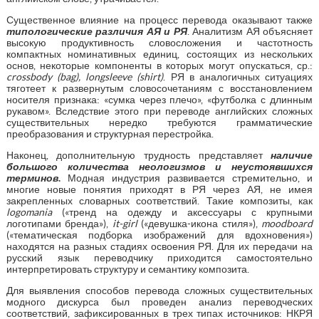
Существенное влияние на процесс перевода оказывают также
типологические различия АЯ и РЯ
. Аналитизм АЯ объясняет
высокую продуктивность словосложения и частотность
компактных номинативных единиц, состоящих из нескольких
основ, некоторые компоненты в которых могут опускаться, ср.:
crossbody (bag), longsleeve (shirt)
. РЯ в аналогичных ситуациях
тяготеет к развернутым словосочетаниям с восстановлением
носителя признака: «сумка через плечо», «футболка с длинным
рукавом». Вследствие этого при переводе английских сложных
существительных нередко требуются грамматические
преобразования и структурная перестройка.
Наконец, дополнительную трудность представляет
наличие
большого количества неологизмов и неустоявшихся
терминов
.
Модная индустрия развивается стремительно, и
многие новые понятия приходят в РЯ через АЯ, не имея
закрепленных словарных соответствий. Такие композиты, как
logomania
(«тренд на одежду и аксессуары с крупными
логотипами бренда»),
it-girl
(«девушка-икона стиля»),
moodboard
(«тематическая подборка изображений для вдохновения»)
находятся на разных стадиях освоения РЯ. Для их передачи на
русский язык переводчику приходится самостоятельно
интерпретировать структуру и семантику композита.
Для выявления способов перевода сложных существительных
модного дискурса был проведен анализ переводческих
соответствий, зафиксированных в трех типах источников: НКРЯ