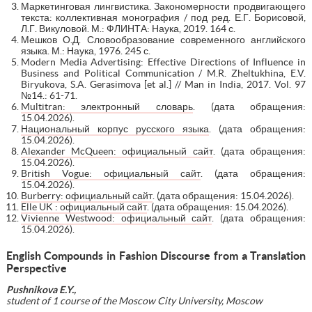
Маркетинговая лингвистика. Закономерности продвигающего
текста: коллективная монография / под ред. Е.Г. Борисовой,
Л.Г. Викуловой. М.: ФЛИНТА: Наука, 2019. 164 с.
Мешков О.Д. Словообразование современного английского
языка. М.: Наука, 1976. 245 с.
Modern Media Advertising: Effective Directions of Influence in
Business and Political Communication / M.R. Zheltukhina, E.V.
Biryukova, S.A. Gerasimova [et al.] // Man in India, 2017. Vol. 97
№14.: 61-71.
Multitran: электронный словарь
. (дата обращения:
15.04.2026).
Национальный корпус русского языка
. (дата обращения:
15.04.2026).
Alexander McQueen: официальный сайт
. (дата обращения:
15.04.2026).
British Vogue: официальный сайт
. (дата обращения:
15.04.2026).
Burberry: официальный сайт
. (дата обращения: 15.04.2026).
Elle UK : официальный сайт
. (дата обращения: 15.04.2026).
Vivienne Westwood: официальный сайт
. (дата обращения:
15.04.2026).
English Compounds in Fashion Discourse from a Translation
Perspective
Pushnikova E.Y.,
student of 1 course of the Moscow City University, Moscow