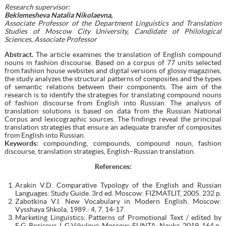
Research supervisor:
Beklemesheva Natalia Nikolaevna,
Associate Professor of the Department Linguistics and Translation
Studies of Moscow City University, Candidate of Philological
Sciences, Associate Professor
Abstract.
The article examines the translation of English compound
nouns in fashion discourse. Based on a corpus of 77 units selected
from fashion house websites and digital versions of glossy magazines,
the study analyzes the structural patterns of composites and the types
of semantic relations between their components. The aim of the
research is to identify the strategies for translating compound nouns
of fashion discourse from English into Russian. The analysis of
translation solutions is based on data from the Russian National
Corpus and lexicographic sources. The findings reveal the principal
translation strategies that ensure an adequate transfer of composites
from English into Russian.
Keywords:
compounding, compounds, compound noun, fashion
discourse, translation strategies, English–Russian translation.
References:
Arakin V.D. Comparative Typology of the English and Russian
Languages: Study Guide. 3rd ed. Moscow: FIZMATLIT, 2005. 232 p.
Zabotkina V.I. New Vocabulary in Modern English. Moscow:
Vysshaya Shkola, 1989.: 4, 7, 14-17.
Marketing Linguistics: Patterns of Promotional Text / edited by
E.G. Borisova, L.G Vikulova. Moscow: FLINTA; Nauka, 2019. 164 p.