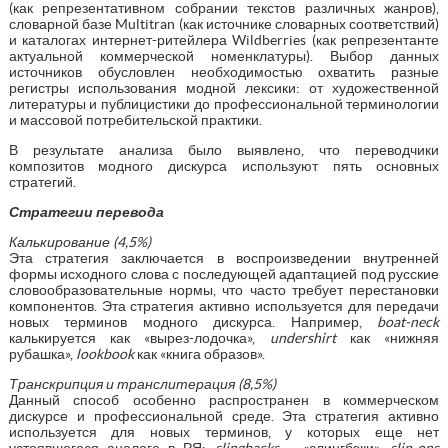
(как репрезентативном собрании текстов различных жанров),
словарной базе Multitran (как источнике словарных соответствий)
и каталогах интернет-ритейлера Wildberries (как репрезентанте
актуальной коммерческой номенклатуры). Выбор данных
источников обусловлен необходимостью охватить разные
регистры использования модной лексики: от художественной
литературы и публицистики до профессиональной терминологии
и массовой потребительской практики.
В результате анализа было выявлено, что переводчики
композитов модного дискурса используют пять основных
стратегий.
Стратегии перевода
Калькирование (4,5%)
Эта стратегия заключается в воспроизведении внутренней
формы исходного слова с последующей адаптацией под русские
словообразовательные нормы, что часто требует перестановки
компонентов. Эта стратегия активно используется для передачи
новых терминов модного дискурса. Например,
boat-neck
калькируется как «вырез-лодочка»,
undershirt
как «нижняя
рубашка»,
lookbook
как «книга образов».
Транскрипция и транслитерация (8,5%)
Данный способ особенно распространен в коммерческом
дискурсе и профессиональной среде. Эта стратегия активно
используется для новых терминов, у которых еще нет
устоявшегося аналога в РЯ:
slingbacks
– «слингбэки»,
slip-ons