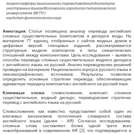
доцент кафедры языкознания и переводоведения Института
иностранных языков Московского городского педагогического
университета (МГПУ)
кандидат филологических наук
Аннотация.
Статья посвящена анализу перевода английских
сложных существительных (композитов) в дискурсе моды. На
материале 77 единиц, отобранных с сайтов модных домов и
цифровых версий глянцевых изданий, рассматриваются
структурные модели композитов и типы семантических
отношений между компонентами. Цель исследования – выявить
способы перевода сложных существительных модного дискурса
с английского языка на русский. Анализ переводческих решений
проведен на материале Национального корпуса русского языка и
лексикографических источников. Результаты позволили
определить основные стратегии перевода, обеспечивающие
адекватную передачу композитов с английского на русский язык.
Ключевые слова:
словосложение, композит, сложное
существительное, модный дискурс, переводческие стратегии,
перевод с английского языка на русский.
Словосложение, как известно, представляет собой один из
ключевых механизмов пополнения словарного состава
английского языка (далее – АЯ). Согласно исследованиям,
сложные слова составляют более одной трети всех
новообразований в современном АЯ [2], что подтверждается и