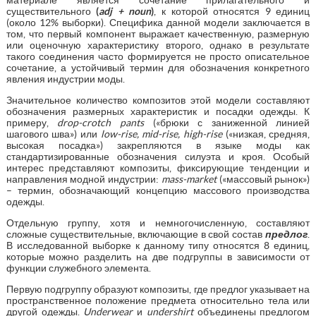
существительного
(
adj + noun
)
, к которой относятся 9 единиц
(около 12% выборки). Специфика данной модели заключается в
том, что первый компонент выражает качественную, размерную
или оценочную характеристику второго, однако в результате
такого соединения часто формируется не просто описательное
сочетание, а устойчивый термин для обозначения конкретного
явления индустрии моды.
Значительное количество композитов этой модели составляют
обозначения размерных характеристик и посадки одежды. К
примеру,
drop-crotch pants
(«брюки с заниженной линией
шагового шва») или
low-rise, mid-rise, high-rise
(«низкая, средняя,
высокая посадка») закрепляются в языке моды как
стандартизированные обозначения силуэта и кроя. Особый
интерес представляют композиты, фиксирующие тенденции и
направления модной индустрии:
mass-market
(«массовый рынок»)
– термин, обозначающий концепцию массового производства
одежды.
Отдельную группу, хотя и немногочисленную, составляют
сложные существительные, включающие в свой состав
предлог
.
В исследованной выборке к данному типу относятся 8 единиц,
которые можно разделить на две подгруппы в зависимости от
функции служебного элемента.
Первую подгруппу образуют композиты, где предлог указывает на
пространственное положение предмета относительно тела или
другой одежды.
Underwear
и
undershirt
объединены предлогом