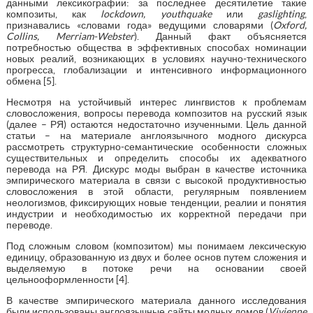
данными лексикографии: за последнее десятилетие такие
композиты, как
lockdown, youthquake
или
gaslighting
,
признавались «словами года» ведущими словарями (
Oxford,
Collins, Merriam-Webster
). Данный факт объясняется
потребностью общества в эффективных способах номинации
новых реалий, возникающих в условиях научно-технического
прогресса, глобализации и интенсивного информационного
обмена [5].
Несмотря на устойчивый интерес лингвистов к проблемам
словосложения, вопросы перевода композитов на русский язык
(далее – РЯ) остаются недостаточно изученными. Цель данной
статьи – на материале англоязычного модного дискурса
рассмотреть структурно-семантические особенности сложных
существительных и определить способы их адекватного
перевода на РЯ. Дискурс моды выбран в качестве источника
эмпирического материала в связи с высокой продуктивностью
словосложения в этой области, регулярным появлением
неологизмов, фиксирующих новые тенденции, реалии и понятия
индустрии и необходимостью их корректной передачи при
переводе.
Под сложным словом (композитом) мы понимаем лексическую
единицу, образованную из двух и более основ путем сложения и
выделяемую в потоке речи на основании своей
цельнооформленности [4].
В качестве эмпирического материала данного исследования
были использованы англоязычные сайты модных домов (
Vivienne