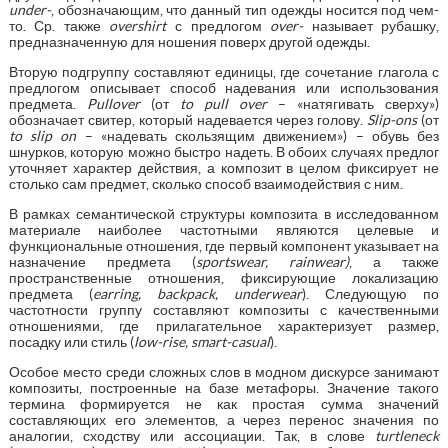
under-
, обозначающим, что данный тип одежды носится под чем-
то. Ср. также
overshirt
с предлогом
over-
называет рубашку,
предназначенную для ношения поверх другой одежды.
Вторую подгруппу составляют единицы, где сочетание глагола с
предлогом описывает способ надевания или использования
предмета.
Pullover
(от
to pull over
– «натягивать сверху»)
обозначает свитер, который надевается через голову.
Slip-ons
(от
to slip on
– «надевать скользящим движением») – обувь без
шнурков, которую можно быстро надеть. В обоих случаях предлог
уточняет характер действия, а композит в целом фиксирует не
столько сам предмет, сколько способ взаимодействия с ним.
В рамках семантической структуры композита в исследованном
материале наиболее частотными являются целевые и
функциональные отношения, где первый компонент указывает на
назначение предмета (
sportswear, rainwear)
, а также
пространственные отношения, фиксирующие локализацию
предмета (
earring, backpack, underwear
). Следующую по
частотности группу составляют композиты с качественными
отношениями, где прилагательное характеризует размер,
посадку или стиль (
low-rise, smart-casual
).
Особое место среди сложных слов в модном дискурсе занимают
композиты, построенные на базе метафоры. Значение такого
термина формируется не как простая сумма значений
составляющих его элементов, а через перенос значения по
аналогии, сходству или ассоциации. Так, в слове
turtleneck