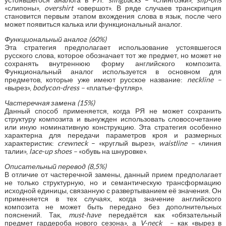
«слипоны»,
overshirt
«овершот». В ряде случаев транскрипция
становится первым этапом вхождения слова в язык, после чего
может появиться калька или функциональный аналог.
Функциональный аналог (60%)
Эта стратегия предполагает использование устоявшегося
русского слова, которое обозначает тот же предмет, но может не
сохранять внутреннюю форму английского композита.
Функциональный аналог используется в основном для
предметов, которые уже имеют русское название:
neckline –
«вырез»,
bodycon-dress –
«платье-футляр».
Частеречная замена (15%)
Данный способ применяется, когда РЯ не может сохранить
структуру композита и вынужден использовать словосочетание
или иную номинативную конструкцию. Эта стратегия особенно
характерна для передачи параметров кроя и размерных
характеристик:
crewneck
– «круглый вырез»,
waistline –
«линия
талии»,
lace-up shoes –
«обувь на шнуровке».
Описательный перевод (8,5%)
В отличие от частеречной замены, данный прием предполагает
не только структурную, но и семантическую трансформацию
исходной единицы, связанную с развертыванием её значения. Он
применяется в тех случаях, когда значение английского
композита не может быть передано без дополнительных
пояснений. Так,
must-have
передаётся как «обязательный
предмет гардероба нового сезона», а
V-neck –
как «вырез в