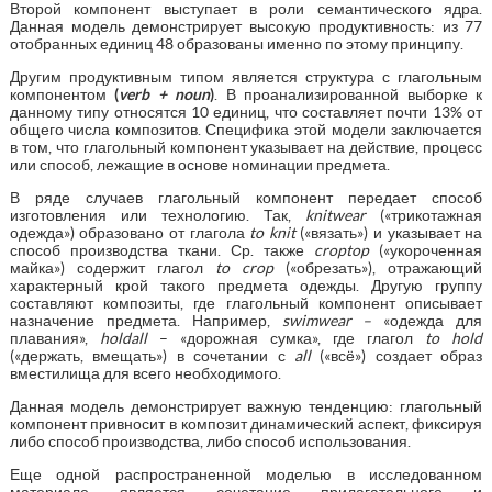
Второй компонент выступает в роли семантического ядра.
Данная модель демонстрирует высокую продуктивность: из 77
отобранных единиц 48 образованы именно по этому принципу.
Другим продуктивным типом является структура с глагольным
компонентом
(
verb + noun
)
. В проанализированной выборке к
данному типу относятся 10 единиц, что составляет почти 13% от
общего числа композитов. Специфика этой модели заключается
в том, что глагольный компонент указывает на действие, процесс
или способ, лежащие в основе номинации предмета.
В ряде случаев глагольный компонент передает способ
изготовления или технологию. Так,
knitwear
(«трикотажная
одежда») образовано от глагола
to
knit
(«вязать») и указывает на
способ производства ткани. Ср. также
croptop
(«укороченная
майка») содержит глагол
to crop
(«обрезать»), отражающий
характерный крой такого предмета одежды. Другую группу
составляют композиты, где глагольный компонент описывает
назначение предмета. Например,
swimwear –
«одежда для
плавания»,
holdall
– «дорожная сумка», где глагол
to hold
(«держать, вмещать») в сочетании с
all
(«всё») создает образ
вместилища для всего необходимого.
Данная модель демонстрирует важную тенденцию: глагольный
компонент привносит в композит динамический аспект, фиксируя
либо способ производства, либо способ использования.
Еще одной распространенной моделью в исследованном
материале является сочетание прилагательного и