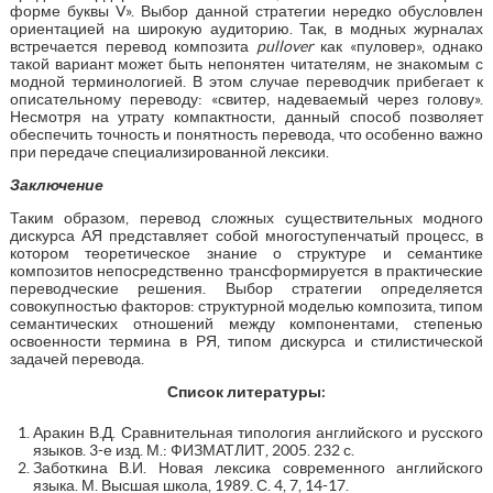
форме буквы V». Выбор данной стратегии нередко обусловлен
ориентацией на широкую аудиторию. Так, в модных журналах
встречается перевод композита
pullover
как «пуловер», однако
такой вариант может быть непонятен читателям, не знакомым с
модной терминологией. В этом случае переводчик прибегает к
описательному переводу: «свитер, надеваемый через голову».
Несмотря на утрату компактности, данный способ позволяет
обеспечить точность и понятность перевода, что особенно важно
при передаче специализированной лексики.
Заключение
Таким образом, перевод сложных существительных модного
дискурса АЯ представляет собой многоступенчатый процесс, в
котором теоретическое знание о структуре и семантике
композитов непосредственно трансформируется в практические
переводческие решения. Выбор стратегии определяется
совокупностью факторов: структурной моделью композита, типом
семантических отношений между компонентами, степенью
освоенности термина в РЯ, типом дискурса и стилистической
задачей перевода.
Список литературы:
Аракин В.Д. Сравнительная типология английского и русского
языков. 3-е изд. М.: ФИЗМАТЛИТ, 2005. 232 с.
Заботкина В.И. Новая лексика современного английского
языка. М. Высшая школа, 1989. С. 4, 7, 14-17.