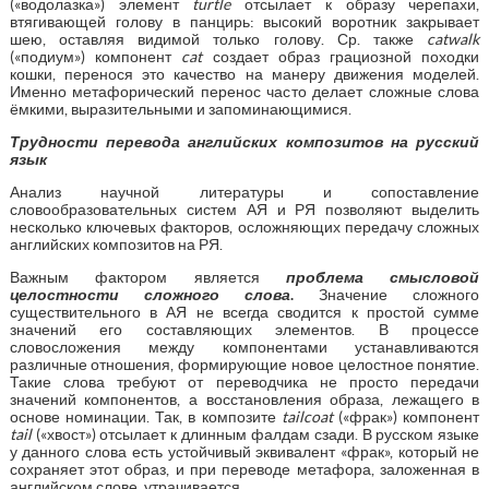
(«водолазка») элемент
turtle
отсылает к образу черепахи,
втягивающей голову в панцирь: высокий воротник закрывает
шею, оставляя видимой только голову. Ср. также
catwalk
(«подиум») компонент
cat
создает образ грациозной походки
кошки, перенося это качество на манеру движения моделей.
Именно метафорический перенос часто делает сложные слова
ёмкими, выразительными и запоминающимися.
Трудности перевода английских композитов на русский
язык
Анализ научной литературы и сопоставление
словообразовательных систем АЯ и РЯ позволяют выделить
несколько ключевых факторов, осложняющих передачу сложных
английских композитов на РЯ.
Важным фактором является
проблема смысловой
целостности сложного слова
.
Значение сложного
существительного в АЯ не всегда сводится к простой сумме
значений его составляющих элементов. В процессе
словосложения между компонентами устанавливаются
различные отношения, формирующие новое целостное понятие.
Такие слова требуют от переводчика не просто передачи
значений компонентов, а восстановления образа, лежащего в
основе номинации. Так, в композите
tailcoat
(«фрак») компонент
tail
(«хвост») отсылает к длинным фалдам сзади. В русском языке
у данного слова есть устойчивый эквивалент «фрак», который не
сохраняет этот образ, и при переводе метафора, заложенная в
английском слове, утрачивается.