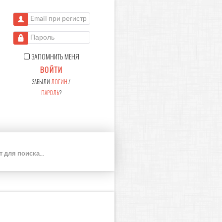
Email при регистрации
Пароль
ЗАПОМНИТЬ МЕНЯ
ВОЙТИ
ЗАБЫЛИ
ЛОГИН
/
ПАРОЛЬ
?
П
О
И
С
К