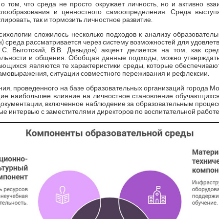
о том, что среда не просто окружает личность, но и активно вза
лообразования и ценностного самоопределения. Среда выступ
ировать, так и тормозить личностное развитие.
сихологии сложилось несколько подходов к анализу образователь
вин) среда рассматривается через систему возможностей для удовлет
.С. Выготский, В.В. Давыдов) акцент делается на том, как сре
ельности и общения. Обобщая данные подходы, можно утверждать
ающихся являются те характеристики среды, которые обеспечиваю
самовыражения, ситуации совместного переживания и рефлексии.
ния, проведенного на базе образовательных организаций города М
е наибольшее влияние на личностное становление обучающихся 
окументации, включенное наблюдение за образовательным процесс
ые интервью с заместителями директоров по воспитательной работе