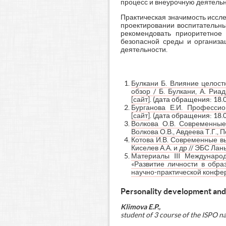
процесс и внеурочную деятельн
Практическая значимость иссле
проектировании воспитательны
рекомендовать приоритетное 
безопасной среды и организа
деятельности.
Булкани Б. Влияние целост
обзор / Б. Булкани, А. Риа
[сайт]
. (дата обращения: 18.0
Бурганова Е.И. Профессио
[сайт]
. (дата обращения: 18.0
Волкова О.В. Современные
Волкова О.В., Авдеева Т.Г., 
Котова И.В. Современные вы
Киселев А.А. и др // ЭБС Лань
Материалы III Международ
«Развитие личности в обра
научно-практической конферен
Personality development and 
Klimova E.P.,
student
of 3 course
of
the
ISPO
n