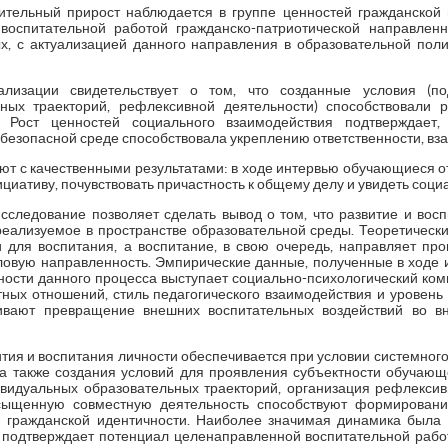
тельный прирост наблюдается в группе ценностей гражданской и
воспитательной работой гражданско-патриотической направленно
ых, с актуализацией данного направления в образовательной по
лизации свидетельствует о том, что созданные условия (по
ных траекторий, рефлексивной деятельности) способствовали 
 Рост ценностей социального взаимодействия подтверждает,
 безопасной среде способствовала укреплению ответственности, в
т с качественными результатами: в ходе интервью обучающиеся от
ициативу, почувствовать причастность к общему делу и увидеть соц
сследование позволяет сделать вывод о том, что развитие и вос
реализуемое в пространстве образовательной среды. Теоретический
 для воспитания, а воспитание, в свою очередь, направляет про
овую направленность. Эмпирические данные, полученные в ходе и
сти данного процесса выступает социально-психологический ком
ных отношений, стиль педагогического взаимодействия и уровень 
ивают превращение внешних воспитательных воздействий во в
ия и воспитания личности обеспечивается при условии системного
 а также создания условий для проявления субъектности обучающе
видуальных образовательных траекторий, организация рефлекси
сыщенную совместную деятельность способствуют формировани
 гражданской идентичности. Наиболее значимая динамика была 
о подтверждает потенциал целенаправленной воспитательной рабо