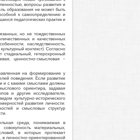
ленностью, вопросы развития и
ель образования не может быть
пособной к самоопределению и
ихся педагогических практик и
вязанных, но не тождественных
оличественных и качественных
обенности, наследственность,
культурный контекст). Согласно
т стадиальный, гетерохронный
евая, ценностно-смысловая –
правленная на формирование у
лей поведения. Если развитие
нии и с какими смыслами должны
мыслового ориентира, задавая
опов и другие исследователи,
идом культурно-исторического
омерностей развития личности:
ностей и смысловых структур
ти.
ельная среда, понимаемая в
 совокупность материальных,
условий, в которых протекает
, в личностно-ориентированной