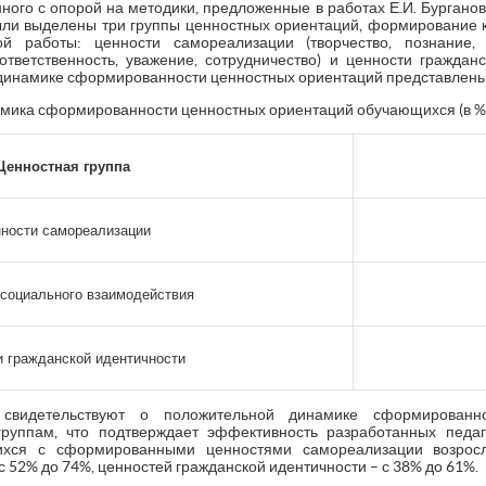
ного с опорой на методики, предложенные в работах Е.И. Бурганово
 были выделены три группы ценностных ориентаций, формирование 
й работы: ценности самореализации (творчество, познание, 
ответственность, уважение, сотрудничество) и ценности гражданс
динамике сформированности ценностных ориентаций представлены в 
амика сформированности ценностных ориентаций обучающихся (в % 
Ценностная группа
ности самореализации
социального взаимодействия
и гражданской идентичности
 свидетельствуют о положительной динамике сформированн
уппам, что подтверждает эффективность разработанных педаг
ихся с сформированными ценностями самореализации возрос
с 52% до 74%, ценностей гражданской идентичности – с 38% до 61%.