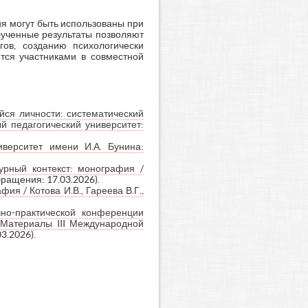
ия могут быть использованы при
лученные результаты позволяют
гов, созданию психологически
тся участниками в совместной
ся личности: систематический
ый педагогический университет:
иверситет имени И.А. Бунина:
урный контекст: монография /
обращения: 17.03.2026).
я / Котова И.В., Гареева В.Г.,
но-практической конференции
/ Материалы III Международной
3.2026).