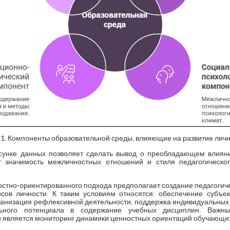
 1. Компоненты образовательной среды, влияющие на развитие лич
сунке данных позволяет сделать вывод о преобладающем влияни
т значимость межличностных отношений и стиля педагогическо
остно-ориентированного подхода предполагает создание педагогиче
рсов личности. К таким условиям относятся: обеспечение субъе
ганизация рефлексивной деятельности, поддержка индивидуальных 
льного потенциала в содержание учебных дисциплин. Важны
 является мониторинг динамики ценностных ориентаций обучающи