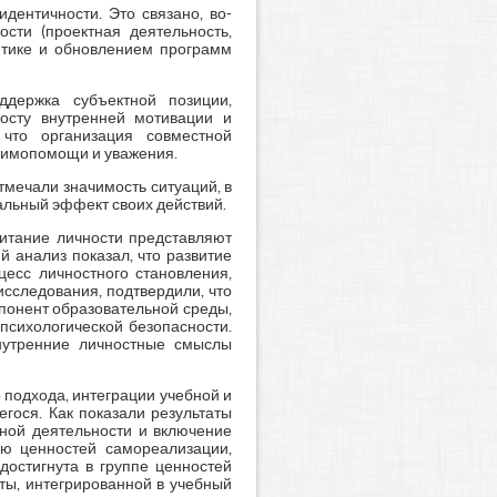
дентичности. Это связано, во-
сти (проектная деятельность,
литике и обновлением программ
ддержка субъектной позиции,
росту внутренней мотивации и
 что организация совместной
заимопомощи и уважения.
мечали значимость ситуаций, в
иальный эффект своих действий.
питание личности представляют
 анализ показал, что развитие
цесс личностного становления,
сследования, подтвердили, что
понент образовательной среды,
психологической безопасности.
нутренние личностные смыслы
 подхода, интеграции учебной и
гося. Как показали результаты
вной деятельности и включение
ю ценностей самореализации,
достигнута в группе ценностей
ты, интегрированной в учебный