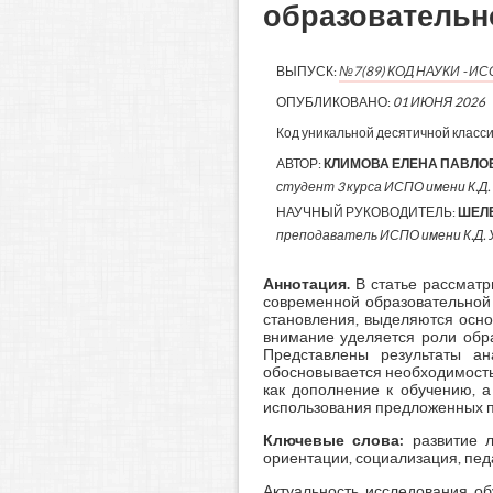
образовательн
ВЫПУСК:
№7(89) КОД НАУКИ - 
ОПУБЛИКОВАНО:
01 ИЮНЯ 2026
Код уникальной десятичной класс
АВТОР:
КЛИМОВА ЕЛЕНА ПАВЛО
студент 3 курса ИСПО имени К.Д. 
НАУЧНЫЙ РУКОВОДИТЕЛЬ:
ШЕЛЕ
преподаватель ИСПО имени К.Д. 
Аннотация.
В статье рассматр
современной образовательной 
становления, выделяются осн
внимание уделяется роли обра
Представлены результаты ан
обосновывается необходимость
как дополнение к обучению, а
использования предложенных п
Ключевые слова:
развитие л
ориентации, социализация, пед
Актуальность исследования о