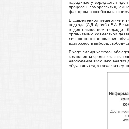
парадигме утверждается идея 
процессы саморазвития, смыс
фактором, способным как стимул
В современной педагогике и п
подхода (С.Д. Дерябо, В.А. Яс
в деятельностном подходе (Л
организацию совместной деят
личностного становления обуч
возможность выбора, свободу 
В ходе эмпирического наблюде
компоненты среды, оказывающи
наблюдение включало анализ д
обучающихся, а также экспертн