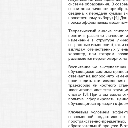
системе образования. В совре
воспитания личности приобрет
сведена к передаче суммы зн
нравственному выбору» [4]. Д
поиска эффективных механизмо
Теоретический анализ психоло
понятия: развитие личности 
изменений в структуре лично
возрастные изменения), так и 
взглядам отечественных учен
характер, при котором разл
развиваются неравномерно, но 
Воспитание же выступает как
обучающихся системы ценност
отвечает на вопрос «что измен
происходить эти изменения».
траекторию личностного стан
«воспитание является ведущи
опыта» [3]. При этом важно о
попытка сформировать ценно
обучающегося приводит к форма
Ключевым условием эффекти
современной педагогике не 
пространственно-предметных,
образовательный процесс. В о