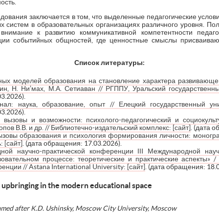
ость.
дования заключается в том, что выделенные педагогические услов
х систем в образовательных организациях различного уровня. По
внимание к развитию коммуникативной компетентности педаго
ции событийных общностей, где ценностные смыслы присваиваю
Список литературы:
ных моделей образования на становление характера развивающей
дин, Н. Ни’мах, М.А. Сетиаван // РГППУ, Уральский государственн
3.2026).
нал: наука, образование, опыт // Елецкий государственный ун
3.2026).
 вызовы и возможности: психолого-педагогический и социокульт
Попов В.В. и др. // Библиотечно-издательский комплекс: [сайт]
. (дата 
зовы образования и психология формирования личности: монографи
: [сайт]
. (дата обращения: 17.03.2026).
ной научно-практической конференции ІІI Международной науч
зовательном процессе: теоретические и практические аспекты» 
ции // Astana International University: [сайт]
. (дата обращения: 18.0
upbringing in the modern educational space
amed
after
K
.
D
.
Ushinsky
,
Moscow
City
University
,
Moscow