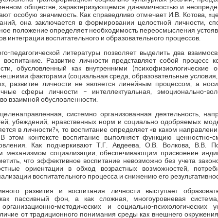
менном обществе, характеризующемся динамичностью и неопреде
ают особую значимость. Как справедливо отмечает И.В. Котова, «ц
аний, она заключается в формировании целостной личности, с
анное положение определяет необходимость переосмысления устоявш
в интеграции воспитательного и образовательного процессов.
го-педагогической литературы позволяет выделить два взаимос
и воспитание. Развитие личности представляет собой процесс к
сти, обусловленный как внутренними (психофизиологические ос
внешними факторами (социальная среда, образовательные условия, 
ых, развитие личности не является линейным процессом, а носи
ичные сферы личности – интеллектуальная, эмоционально-вол
во взаимной обусловленности.
 целенаправленная, системно организованная деятельность, на
ей, убеждений, нравственных норм и социально одобряемых моде
яется в личности?», то воспитание определяет «в каком направле
 В этом контексте воспитание выполняет функцию ценностно-с
овления. Как подчеркивают Т.Г. Авдеева, О.В. Волкова, В.В. П
м механизмом социализации, обеспечивающим присвоение индив
тметить, что эффективное воспитание невозможно без учета закон
стные ориентации в обход возрастных возможностей, потреб
лизации воспитательного процесса и снижению его результативнос
вного развития и воспитания личности выступает образоват
как пассивный фон, а как сложная, многоуровневая система,
 организационно-методических и социально-психологических 
тличие от традиционного понимания среды как внешнего окружения