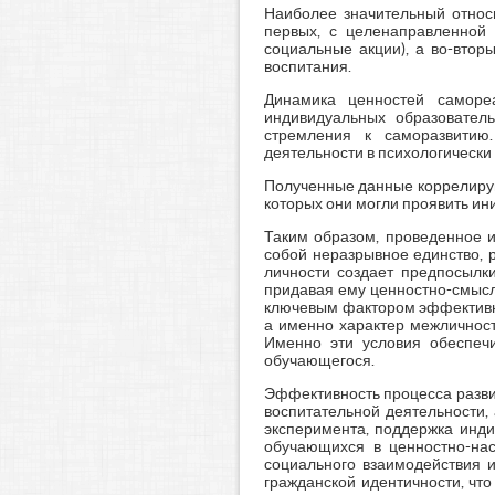
Наиболее значительный относи
первых, с целенаправленной 
социальные акции), а во-втор
воспитания.
Динамика ценностей самореа
индивидуальных образователь
стремления к саморазвитию.
деятельности в психологически
Полученные данные коррелирую
которых они могли проявить ин
Таким образом, проведенное и
собой неразрывное единство, 
личности создает предпосылки
придавая ему ценностно-смысл
ключевым фактором эффективно
а именно характер межличност
Именно эти условия обеспеч
обучающегося.
Эффективность процесса развит
воспитательной деятельности,
эксперимента, поддержка инди
обучающихся в ценностно-на
социального взаимодействия и
гражданской идентичности, чт