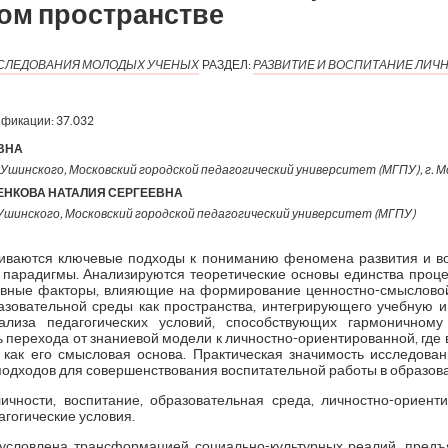
ом пространстве
ИССЛЕДОВАНИЯ МОЛОДЫХ УЧЕНЫХ
РАЗДЕЛ:
РАЗВИТИЕ И ВОСПИТАНИЕ ЛИЧ
ификации:
37.032
ВНА
Ушинского, Московский городской педагогический университет (МГПУ), г. Мос
НКОВА НАТАЛИЯ СЕРГЕЕВНА
Ушинского, Московский городской педагогический университет (МГПУ)
иваются ключевые подходы к пониманию феномена развития и вос
парадигмы. Анализируются теоретические основы единства проце
овные факторы, влияющие на формирование ценностно-смыслов
зовательной среды как пространства, интегрирующего учебную и
ализа педагогических условий, способствующих гармоничному
 перехода от знаниевой модели к личностно-ориентированной, где 
 как его смысловая основа. Практическая значимость исследова
одходов для совершенствования воспитательной работы в образова
ичности, воспитание, образовательная среда, личностно-ориент
агогические условия.
бусловлена трансформацией социально-культурных реалий, пред