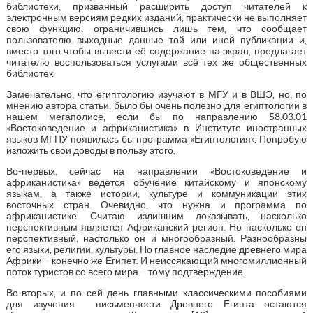
библиотеки, призванный расширить доступ читателей к
электронным версиям редких изданий, практически не выполняет
свою функцию, ограничившись лишь тем, что сообщает
пользователю выходные данные той или иной публикации и,
вместо того чтобы вывести её содержание на экран, предлагает
читателю воспользоваться услугами всё тех же общественных
библиотек.
Замечательно, что египтологию изучают в МГУ и в ВШЭ, но, по
мнению автора статьи, было бы очень полезно для египтологии в
нашем мегаполисе, если бы по направлению 58.03.01
«Востоковедение и африканистика» в Институте иностранных
языков МГПУ появилась бы программа «Египтология». Попробую
изложить свои доводы в пользу этого.
Во-первых, сейчас на направлении «Востоковедение и
африканистика» ведётся обучение китайскому и японскому
языкам, а также истории, культуре и коммуникации этих
восточных стран. Очевидно, что нужна и программа по
африканистике. Считаю излишним доказывать, насколько
перспективным является Африканский регион. Но насколько он
перспективный, настолько он и многообразный. Разнообразны
его языки, религии, культуры. Но главное наследие древнего мира
Африки – конечно же Египет. И неиссякающий многомиллионный
поток туристов со всего мира – тому подтверждение.
Во-вторых, и по сей день главными классическими пособиями
для изучения письменности Древнего Египта остаются