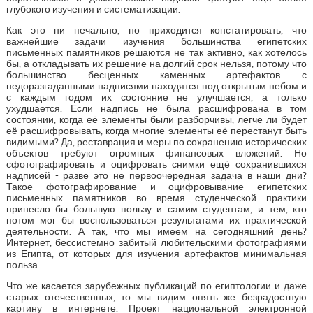
глубокого изучения и систематизации.
Как это ни печально, но приходится констатировать, что
важнейшие задачи изучения большинства египетских
письменных памятников решаются не так активно, как хотелось
бы, а откладывать их решение на долгий срок нельзя, потому что
большинство бесценных каменных артефактов с
недоразгаданными надписями находятся под открытым небом и
с каждым годом их состояние не улучшается, а только
ухудшается. Если надпись не была расшифрована в том
состоянии, когда её элементы были разборчивы, легче ли будет
её расшифровывать, когда многие элементы её перестанут быть
видимыми? Да, реставрация и меры по сохранению исторических
объектов требуют огромных финансовых вложений. Но
сфотографировать и оцифровать снимки ещё сохранившихся
надписей - разве это не первоочередная задача в наши дни?
Такое фотографирование и оцифровывание египетских
письменных памятников во время студенческой практики
принесло бы большую пользу и самим студентам, и тем, кто
потом мог бы воспользоваться результатами их практической
деятельности. А так, что мы имеем на сегодняшний день?
Интернет, бессистемно забитый любительскими фотографиями
из Египта, от которых для изучения артефактов минимальная
польза.
Что же касается зарубежных публикаций по египтологии и даже
старых отечественных, то мы видим опять же безрадостную
картину в интернете. Проект национальной электронной