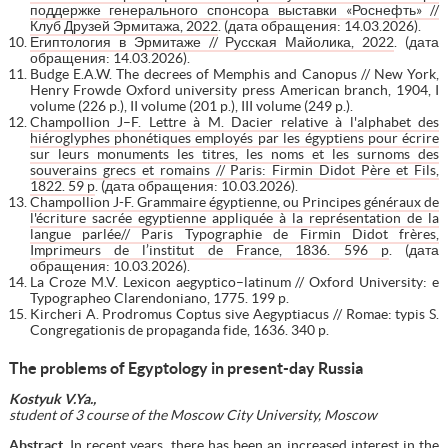
поддержке генерального спонсора выставки «Роснефть» //
Клуб Друзей Эрмитажа, 2022
. (дата обращения: 14.03.2026).
Египтология в Эрмитаже // Русская Майолика, 2022
. (дата
обращения: 14.03.2026).
Budge E.A.W. The decrees of Memphis and Canopus // New York,
Henry Frowde Oxford university press American branch, 1904, I
volume (226 p.), II volume (201 p.), III volume (249 p.).
Champollion J–F. Lettre à M. Dacier relative à l'alphabet des
hiéroglyphes phonétiques employés par les égyptiens pour écrire
sur leurs monuments les titres, les noms et les surnoms des
souverains grecs et romains // Paris: Firmin Didot Père et Fils,
1822. 59 p
. (дата обращения: 10.03.2026).
Champollion J-F. Grammaire égyptienne, ou Principes généraux de
l'écriture sacrée egyptienne appliquée à la représentation de la
langue parlée// Paris Typographie de Firmin Didot frères,
Imprimeurs de l’institut de France, 1836. 596 p
. (дата
обращения: 10.03.2026).
La Croze M.V. Lexicon aegyptico–latinum // Oxford University: e
Typographeo Clarendoniano, 1775. 199 p.
Kircheri A. Prodromus Coptus sive Aegyptiacus // Romae: typis S.
Congregationis de propaganda fide, 1636. 340 p.
The problems of Egyptology in present-day Russia
Kostyuk V.Ya.,
student of 3 course of the Moscow City University, Moscow
Abstract
.
In recent years, there has been an increased interest in the