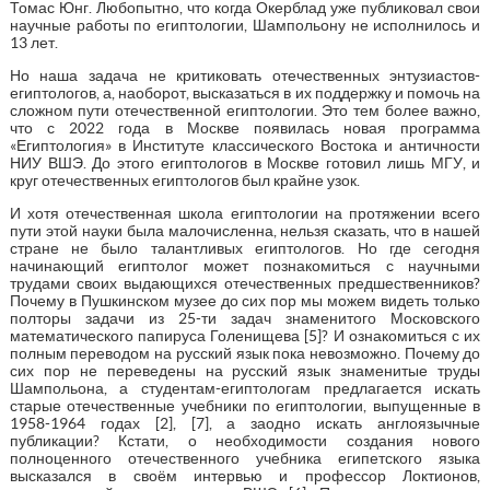
Томас Юнг. Любопытно, что когда Окерблад уже публиковал свои
научные работы по египтологии, Шампольону не исполнилось и
13 лет.
Но наша задача не критиковать отечественных энтузиастов-
египтологов, а, наоборот, высказаться в их поддержку и помочь на
сложном пути отечественной египтологии. Это тем более важно,
что с 2022 года в Москве появилась новая программа
«Египтология» в Институте классического Востока и античности
НИУ ВШЭ. До этого египтологов в Москве готовил лишь МГУ, и
круг отечественных египтологов был крайне узок.
И хотя отечественная школа египтологии на протяжении всего
пути этой науки была малочисленна, нельзя сказать, что в нашей
стране не было талантливых египтологов. Но где сегодня
начинающий египтолог может познакомиться с научными
трудами своих выдающихся отечественных предшественников?
Почему в Пушкинском музее до сих пор мы можем видеть только
полторы задачи из 25-ти задач знаменитого Московского
математического папируса Голенищева [5]? И ознакомиться с их
полным переводом на русский язык пока невозможно. Почему до
сих пор не переведены на русский язык знаменитые труды
Шампольона, а студентам-египтологам предлагается искать
старые отечественные учебники по египтологии, выпущенные в
1958-1964 годах [2], [7], а заодно искать англоязычные
публикации? Кстати, о необходимости создания нового
полноценного отечественного учебника египетского языка
высказался в своём интервью и профессор Локтионов,