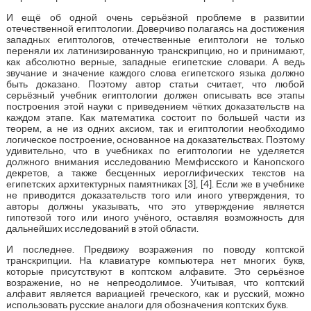
И ещё об одной очень серьёзной проблеме в развитии
отечественной египтологии. Доверчиво полагаясь на достижения
западных египтологов, отечественные египтологи не только
переняли их латинизированную транскрипцию, но и принимают,
как абсолютно верные, западные египетские словари. А ведь
звучание и значение каждого слова египетского языка должно
быть доказано. Поэтому автор статьи считает, что любой
серьёзный учебник египтологии должен описывать все этапы
построения этой науки с приведением чётких доказательств на
каждом этапе. Как математика состоит по большей части из
теорем, а не из одних аксиом, так и египтологии необходимо
логическое построение, основанное на доказательствах. Поэтому
удивительно, что в учебниках по египтологии не уделяется
должного внимания исследованию Мемфисского и Канопского
декретов, а также бесценных иероглифических текстов на
египетских архитектурных памятниках [3], [4]. Если же в учебнике
не приводится доказательств того или иного утверждения, то
авторы должны указывать, что это утверждение является
гипотезой того или иного учёного, оставляя возможность для
дальнейших исследований в этой области.
И последнее. Предвижу возражения по поводу коптской
транскрипции. На клавиатуре компьютера нет многих букв,
которые присутствуют в коптском алфавите. Это серьёзное
возражение, но не непреодолимое. Учитывая, что коптский
алфавит является вариацией греческого, как и русский, можно
использовать русские аналоги для обозначения коптских букв.