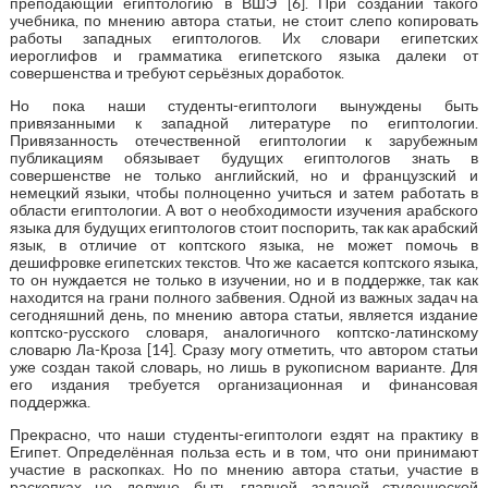
преподающий египтологию в ВШЭ [6]. При создании такого
учебника, по мнению автора статьи, не стоит слепо копировать
работы западных египтологов. Их словари египетских
иероглифов и грамматика египетского языка далеки от
совершенства и требуют серьёзных доработок.
Но пока наши студенты-египтологи вынуждены быть
привязанными к западной литературе по египтологии.
Привязанность отечественной египтологии к зарубежным
публикациям обязывает будущих египтологов знать в
совершенстве не только английский, но и французский и
немецкий языки, чтобы полноценно учиться и затем работать в
области египтологии. А вот о необходимости изучения арабского
языка для будущих египтологов стоит поспорить, так как арабский
язык, в отличие от коптского языка, не может помочь в
дешифровке египетских текстов. Что же касается коптского языка,
то он нуждается не только в изучении, но и в поддержке, так как
находится на грани полного забвения. Одной из важных задач на
сегодняшний день, по мнению автора статьи, является издание
коптско-русского словаря, аналогичного коптско-латинскому
словарю Ла-Кроза [14]. Сразу могу отметить, что автором статьи
уже создан такой словарь, но лишь в рукописном варианте. Для
его издания требуется организационная и финансовая
поддержка.
Прекрасно, что наши студенты-египтологи ездят на практику в
Египет. Определённая польза есть и в том, что они принимают
участие в раскопках. Но по мнению автора статьи, участие в
раскопках не должно быть главной задачей студенческой