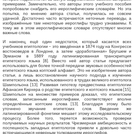
примерами. Замечательно, что авторы этого учебного пособия
попробовали снабдить его иероглифическим словарём. Но эта
попытка, по мнению автора статьи, получилась не совсем
удачной. Достаточно часто встречаются неточные переводы, а
изображённые там некоторые иероглифы трудно узнаваемы. К
тому же в этом иероглифическом словаре отсутствуют многие
важные слова.
И наконец, ещё один недостаток, который касается всех
учебников египтологии – это введённая в 1874 году на Конгрессе
востоковедов в Лондоне, а затем «доработанная» Бругшем и
Эрманом в 1889 году латинизированная транскрипция
египетского языка [8]. Вместо неё автор статьи предлагает
использовать для более точной передачи звуковых особенностей
египетского языка коптский алфавит. Это не изобретение автора
статьи, а лишь восстановление научного подхода к изучению
египетского языка, использованного в трудах великого египтолога
Шампольона [13]. Развивая гипотезу предвестника египтологии
Афанасия Кирхера о родстве египетского и коптского языков [15],
Шампольон на множестве примеров доказал, что египетским
словам, записанным иероглифами, соответствуют вполне
определённые коптские слова [13]. Благодаря этому было
уточнено звучание египетских слов. Введение же
латинизированной фонетики мешает этому исследовательскому
процессу. Более того, теряется возможность проверки
получаемых научных результатов. Чрезмерная амбициозность и
поспешность западных египтологов привели к довольно часто
встречающимся неверным толкованиям иероглифов.