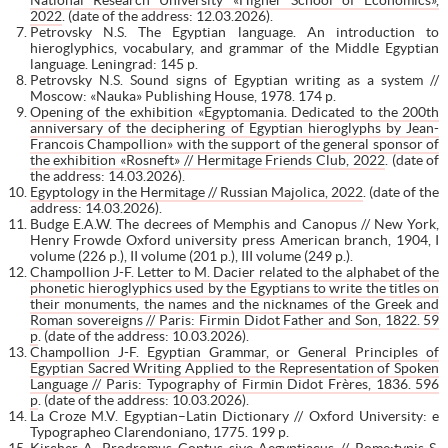
2022
. (date of the address: 12.03.2026).
Petrovsky N.S. The Egyptian language. An introduction to
hieroglyphics, vocabulary, and grammar of the Middle Egyptian
language. Leningrad: 145 p.
Petrovsky N.S. Sound signs of Egyptian writing as a system //
Moscow: «Nauka» Publishing House, 1978. 174 p.
Opening of the exhibition «Egyptomania. Dedicated to the 200th
anniversary of the deciphering of Egyptian hieroglyphs by Jean-
Francois Champollion» with the support of the general sponsor of
the exhibition «Rosneft» // Hermitage Friends Club, 2022
. (date of
the address: 14.03.2026).
Egyptology in the Hermitage // Russian Majolica, 2022
. (date of the
address: 14.03.2026).
Budge E.A.W. The decrees of Memphis and Canopus // New York,
Henry Frowde Oxford university press American branch, 1904, I
volume (226 p.), II volume (201 p.), III volume (249 p.).
Champollion J-F. Letter to M. Dacier related to the alphabet of the
phonetic hieroglyphics used by the Egyptians to write the titles on
their monuments, the names and the nicknames of the Greek and
Roman sovereigns // Paris: Firmin Didot Father and Son, 1822. 59
p
. (date of the address: 10.03.2026).
Champollion J-F. Egyptian Grammar, or General Principles of
Egyptian Sacred Writing Applied to the Representation of Spoken
Language // Paris: Typography of Firmin Didot Frères, 1836. 596
p
. (date of the address: 10.03.2026).
La Croze M.V. Egyptian–Latin Dictionary // Oxford University: e
Typographeo Clarendoniano, 1775. 199 p.
Kircher A. Prodromus Coptus sive Aegyptiacus // Rome:typis S.