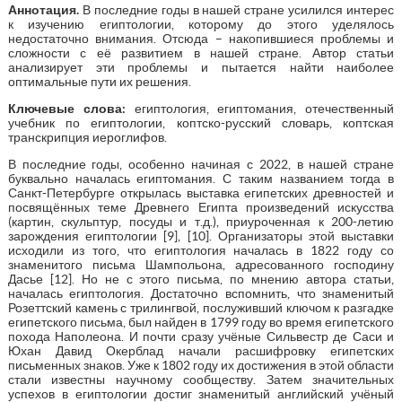
Аннотация.
В последние годы в нашей стране усилился интерес
к изучению египтологии, которому до этого уделялось
недостаточно внимания. Отсюда – накопившиеся проблемы и
сложности с её развитием в нашей стране. Автор статьи
анализирует эти проблемы и пытается найти наиболее
оптимальные пути их решения.
Ключевые слова:
египтология, египтомания, отечественный
учебник по египтологии, коптско-русский словарь, коптская
транскрипция иероглифов.
В последние годы, особенно начиная с 2022, в нашей стране
буквально началась египтомания. С таким названием тогда в
Санкт-Петербурге открылась выставка египетских древностей и
посвящённых теме Древнего Египта произведений искусства
(картин, скульптур, посуды и т.д.), приуроченная к 200-летию
зарождения египтологии [9], [10]. Организаторы этой выставки
исходили из того, что египтология началась в 1822 году со
знаменитого письма Шампольона, адресованного господину
Дасье [12]. Но не с этого письма, по мнению автора статьи,
началась египтология. Достаточно вспомнить, что знаменитый
Розеттский камень с трилингвой, послуживший ключом к разгадке
египетского письма, был найден в 1799 году во время египетского
похода Наполеона. И почти сразу учёные Сильвестр де Саси и
Юхан Давид Окерблад начали расшифровку египетских
письменных знаков. Уже к 1802 году их достижения в этой области
стали известны научному сообществу. Затем значительных
успехов в египтологии достиг знаменитый английский учёный