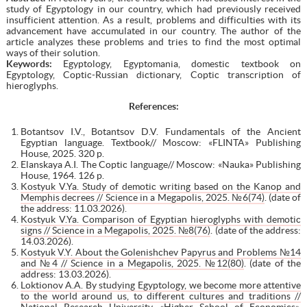
study of Egyptology in our country, which had previously received
insufficient attention. As a result, problems and difficulties with its
advancement have accumulated in our country. The author of the
article analyzes these problems and tries to find the most optimal
ways of their solution.
Keywords:
Egyptology, Egyptomania, domestic textbook on
Egyptology, Coptic-Russian dictionary, Coptic transcription of
hieroglyphs.
References:
Botantsov I.V., Botantsov D.V. Fundamentals of the Ancient
Egyptian language. Textbook// Moscow: «FLINTA» Publishing
House, 2025. 320 p.
Elanskaya A.I. The Coptic language// Moscow: «Nauka» Publishing
House, 1964. 126 p.
Kostyuk V.Ya. Study of demotic writing based on the Kanop and
Memphis decrees // Science in a Megapolis, 2025. №6(74)
. (date of
the address: 11.03.2026).
Kostyuk V.Ya. Comparison of Egyptian hieroglyphs with demotic
signs // Science in a Megapolis, 2025. №8(76)
. (date of the address:
14.03.2026).
Kostyuk V.Y. About the Golenishchev Papyrus and Problems №14
and №4 // Science in a Megapolis, 2025. №12(80)
. (date of the
address: 13.03.2026).
Loktionov A.A. By studying Egyptology, we become more attentive
to the world around us, to different cultures and traditions //
National Research University «Higher School of Economics»,