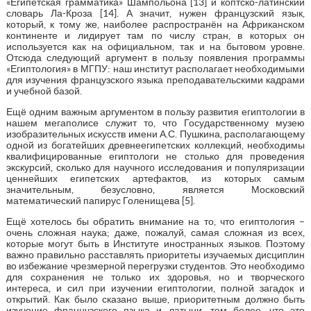
«Египетская грамматика» Шампольона [13] и коптско-латинский
словарь Ла-Кроза [14]. А значит, нужен французский язык,
который, к тому же, наиболее распространён на Африканском
континенте и лидирует там по числу стран, в которых он
используется как на официальном, так и на бытовом уровне.
Отсюда следующий аргумент в пользу появления программы
«Египтология» в МГПУ: наш институт располагает необходимыми
для изучения французского языка преподавательскими кадрами
и учебной базой.
Ещё одним важным аргументом в пользу развития египтологии в
нашем мегаполисе служит то, что Государственному музею
изобразительных искусств имени А.С. Пушкина, располагающему
одной из богатейших древнеегипетских коллекций, необходимы
квалифицированные египтологи не столько для проведения
экскурсий, сколько для научного исследования и популяризации
ценнейших египетских артефактов, из которых самым
значительным, безусловно, является Московский
математический папирус Голенищева [5].
Ещё хотелось бы обратить внимание на то, что египтология –
очень сложная наука; даже, пожалуй, самая сложная из всех,
которые могут быть в Институте иностранных языков. Поэтому
важно правильно расставлять приоритеты изучаемых дисциплин
во избежание чрезмерной перегрузки студентов. Это необходимо
для сохранения не только их здоровья, но и творческого
интереса, и сил при изучении египтологии, полной загадок и
открытий. Как было сказано выше, приоритетным должно быть
изучение французского языка и латыни, тем более, что это