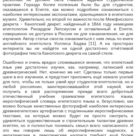
практики. Гораздо более полезным было бы для студентов,
оказавшихся в Египте, как можно подробнее ознакомиться с
наиболее интересными экспонатами, хранящимися в египетских
музеях. Удивительно, но второй по важности после Мемфисского
декрета – Канопский декрет, найденный в 1866 году немецким
египтологом Рихардом Лепсиусом и оставленный в Египте,
совершенно не доступен в России ни для ознакомления, ни для
изучения. Автор статьи смогла ознакомиться с ним лишь по книге
английского египтолога Уоллиса Баджа [11]. А на просторах
интернета вы не найдёте ни одной достаточно отчётливой
фотографии текста Канопского декрета на самой стеле.
Ошибочно и очень вредно сложившееся мнение, что египетский
язык уже достаточно изучен, как, например, латинский или
древнегреческий. Нет, конечно же нет. Сделаны только первые
шаги в его изучении, и предстоит приложить ещё немало усилий
для того, чтобы не только узкий круг студентов-египтологов, но и
любой россиянин, заинтересовавшийся этой наукой, мог
получить в своё распоряжение прежде всего добротный
отечественный учебник грамматики египетского языка,
иероглифический словарь египетского языка и, безусловно, как
можно больше качественных фотографий наиболее интересных
древнеегипетских артефактов с подлинными иероглифическими
текстами, на которые можно будет не просто смотреть и
удивляться художественным и строительным талантам древних
египтян, но и полностью понимать смысл всего написанного. И
это мы говорим лишь об иероглифических надписях, а
иератические и демотические надписи требуют ещё более