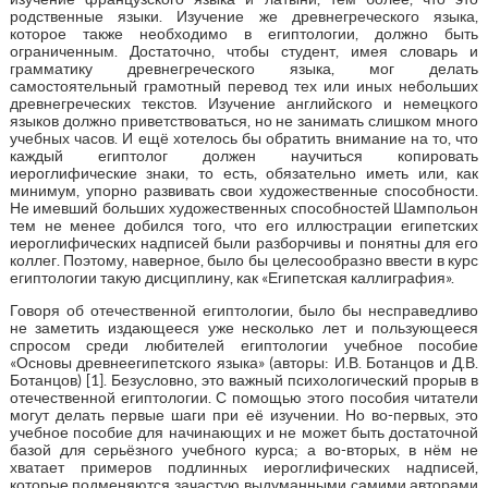
родственные языки. Изучение же древнегреческого языка,
которое также необходимо в египтологии, должно быть
ограниченным. Достаточно, чтобы студент, имея словарь и
грамматику древнегреческого языка, мог делать
самостоятельный грамотный перевод тех или иных небольших
древнегреческих текстов. Изучение английского и немецкого
языков должно приветствоваться, но не занимать слишком много
учебных часов. И ещё хотелось бы обратить внимание на то, что
каждый египтолог должен научиться копировать
иероглифические знаки, то есть, обязательно иметь или, как
минимум, упорно развивать свои художественные способности.
Не имевший больших художественных способностей Шампольон
тем не менее добился того, что его иллюстрации египетских
иероглифических надписей были разборчивы и понятны для его
коллег. Поэтому, наверное, было бы целесообразно ввести в курс
египтологии такую дисциплину, как «Египетская каллиграфия».
Говоря об отечественной египтологии, было бы несправедливо
не заметить издающееся уже несколько лет и пользующееся
спросом среди любителей египтологии учебное пособие
«Основы древнеегипетского языка» (авторы: И.В. Ботанцов и Д.В.
Ботанцов) [1]. Безусловно, это важный психологический прорыв в
отечественной египтологии. С помощью этого пособия читатели
могут делать первые шаги при её изучении. Но во-первых, это
учебное пособие для начинающих и не может быть достаточной
базой для серьёзного учебного курса; а во-вторых, в нём не
хватает примеров подлинных иероглифических надписей,
которые подменяются зачастую выдуманными самими авторами