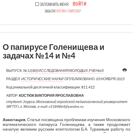
ВОЙТИ
ЗАПОМНИТЬ МЕНЯ
ЗАБЫЛИ
ЛОГИН
/
ПАРОЛЬ
?
О папирусе Голенищева и
задачах №14 и №4
ВЫПУСК:
№12(80) ИССЛЕДОВАНИЯ МОЛОДЫХ УЧЕНЫХ
РАЗДЕЛ:
ИСТОРИЧЕСКИЕ НАУКИ
ОПУБЛИКОВАНО:
05 НОЯБРЯ 2025
Код уникальной десятичной классификации:
811.412
АВТОР:
КОСТЮК ВИКТОРИЯ ЯРОСЛАВОВНА
студент 3 курса, Московский городской педагогический университет
(МГПУ), г. Москва, e-mail: v5184864@yandex.ru
Аннотация.
Статья посвящена проблемам изучения Московского
математического папируса Голенищева, а также продолжает
начатую великим русским египтологом Б.А. Тураевым работу по