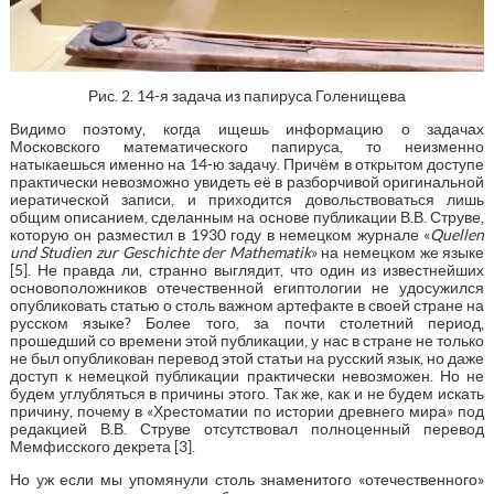
Рис. 2. 14-я задача из папируса Голенищева
Видимо поэтому, когда ищешь информацию о задачах
Московского математического папируса, то неизменно
натыкаешься именно на 14-ю задачу. Причём в открытом доступе
практически невозможно увидеть её в разборчивой оригинальной
иератической записи, и приходится довольствоваться лишь
общим описанием, сделанным на основе публикации В.В. Струве,
которую он разместил в 1930 году в немецком журнале «
Quellen
und Studien zur Geschichte der Mathematik
» на немецком же языке
[5]. Не правда ли, странно выглядит, что один из известнейших
основоположников отечественной египтологии не удосужился
опубликовать статью о столь важном артефакте в своей стране на
русском языке? Более того, за почти столетний период,
прошедший со времени этой публикации, у нас в стране не только
не был опубликован перевод этой статьи на русский язык, но даже
доступ к немецкой публикации практически невозможен. Но не
будем углубляться в причины этого. Так же, как и не будем искать
причину, почему в «Хрестоматии по истории древнего мира» под
редакцией В.В. Струве отсутствовал полноценный перевод
Мемфисского декрета [3].
Но уж если мы упомянули столь знаменитого «отечественного»