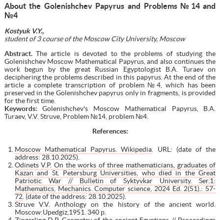
About the Golenishchev Papyrus and Problems №14 and
№4
Kostyuk
V.Y.,
student of 3 course
of the
Moscow City University, Moscow
Abstract
.
The article is devoted to the problems of studying the
Golenishchev Moscow Mathematical Papyrus, and also continues the
work begun by the great Russian Egyptologist B.A. Turaev on
deciphering the problems described in this papyrus. At the end of the
article a complete transcription of problem №4, which has been
preserved in the Golenishchev papyrus only in fragments, is provided
for the first time.
Keywords:
Golenishchev's Moscow Mathematical Papyrus, B.A.
Turaev, V.V. Struve, Problem №14, problem №4.
References:
Moscow Mathematical Papyrus. Wikipedia
. URL: (date of the
address: 28.10.2025).
Odinets V.P. On the works of three mathematicians, graduates of
Kazan and St. Petersburg Universities, who died in the Great
Patriotic War // Bulletin of Syktyvkar University. Ser.1:
Mathematics, Mechanics. Computer science, 2024 Ed. 2(51).: 57-
72
. (date of the address: 28.10.2025).
Struve V.V. Anthology on the history of the ancient world.
Moscow:Upedgiz,1951. 340 р.
Zinzerling D.P. Geometry of the ancient Egyptians // Proceedings