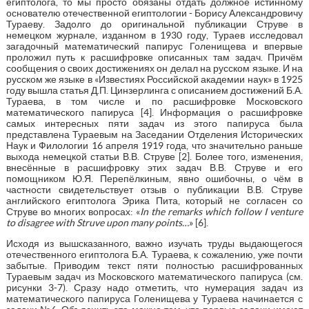
египтолога, то мы просто обязаны отдать должное истинному
основателю отечественной египтологии - Борису Александровичу
Тураеву. Задолго до оригинальной публикации Струве в
немецком журнале, изданном в 1930 году, Тураев исследовал
загадочный математический папирус Голенищева и впервые
проложил путь к расшифровке описанных там задач. Причём
сообщения о своих достижениях он делал на русском языке. И на
русском же языке в «Известиях Российской академии наук» в 1925
году вышла статья Д.П. Цинзерлинга с описанием достижений Б.А.
Тураева, в том числе и по расшифровке Московского
математического папируса [4]. Информация о расшифровке
самых интересных пяти задач из этого папируса была
представлена Тураевым на Заседании Отделения Исторических
Наук и Филологии 16 апреля 1919 года, что значительно раньше
выхода немецкой статьи В.В. Струве [2]. Более того, изменения,
внесённые в расшифровку этих задач В.В. Струве и его
помощником Ю.Я. Перепёлкиным, явно ошибочны, о чём в
частности свидетельствует отзыв о публикации В.В. Струве
английского египтолога Эрика Пита, который не согласен со
Струве во многих вопросах: «
In
the
remarks
which
follow
I
venture
to
disagree
with
Struve
upon
many
points
…
» [6].
Исходя из вышсказанного, важно изучать труды выдающегося
отечественного египтолога Б.А. Тураева, к сожалению, уже почти
забытые. Приводим текст пяти полностью расшифрованных
Тураевым задач из Московского математического папируса (см.
рисунки 3-7). Сразу надо отметить, что нумерация задач из
математического папируса Голенищева у Тураева начинается с