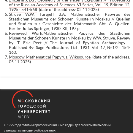
of the Russian Academy of Sciences. VI Series, Vol. 19, Edition 12,
1925.: 541-568
. (date of the address: 02.11.2025).
Struve W.W., Turajeff B.A. Mathematischer Papyrus des
Staatlichen Museums der Schönen Künste in Moskau // Quellen
und Studien zur Geschichte der Mathematik. Abt. A. Quellen.
Berlin: Julius Springer, 1930. XII, 197 p.
Reviewed Work:Mathematischer Papyrus des Staatlichen
Museums der Schönen Künste in Moskau by W.W. Struve, Review
by: T. Eric Peet // The Journal of Egyptian Archaeology –
Published By: Sage Publications, Ltd., 1931. Vol. 17, №1/2.: 154-
160.
Moscow Mathematical Papyrus. Wikisource
. (date of the address:
05.11.2025).
С 1995 года готовим профессиональные кадры для Москвы по высоким
стандартам высшего образования.