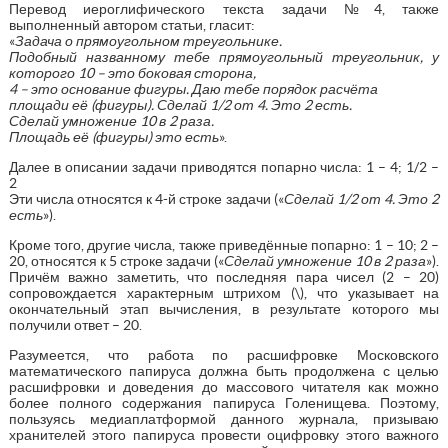
Перевод иероглифического текста задачи №4, также
выполненный автором статьи, гласит:
«
Задача о прямоугольном треугольнике.
Подобный названному тебе прямоугольный треугольник, у
которого 10 – это боковая сторона,
4 – это основание фигуры. Даю тебе порядок расчёта
площади её (фигуры). Сделай 1/2 от 4. Это 2 есть.
Сделай умножение 10 в 2 раза.
Площадь её (фигуры) это есть
».
Далее в описании задачи приводятся попарно числа: 1 – 4; 1/2 –
2
Эти числа относятся к 4-й строке задачи («
Сделай 1/2 от 4. Это 2
есть
»).
Кроме того, другие числа, также приведённые попарно: 1 – 10; 2 –
20, относятся к 5 строке задачи («
Сделай умножение 10 в 2 раза
»).
Причём важно заметить, что последняя пара чисел (2 – 20)
сопровождается характерным штрихом (\), что указывает на
окончательный этап вычисления, в результате которого мы
получили ответ – 20.
Разумеется, что работа по расшифровке Московского
математического папируса должна быть продолжена с целью
расшифровки и доведения до массового читателя как можно
более полного содержания папируса Голенищева. Поэтому,
пользуясь медиаплатформой данного журнала, призываю
хранителей этого папируса провести оцифровку этого важного