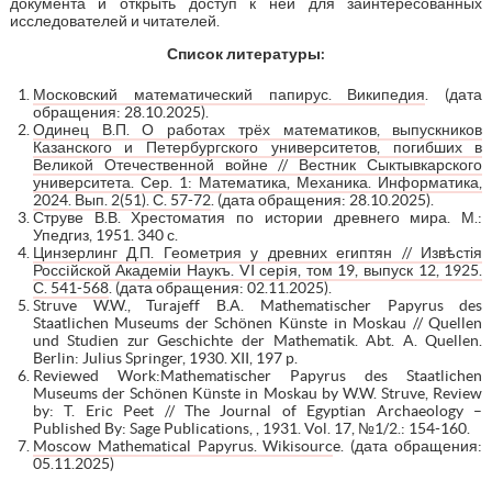
документа и открыть доступ к ней для заинтересованных
исследователей и читателей.
Список литературы:
Московский математический папирус. Википедия
. (дата
обращения: 28.10.2025).
Одинец В.П. О работах трёх математиков, выпускников
Казанского и Петербургского университетов, погибших в
Великой Отечественной войне // Вестник Сыктывкарского
университета. Сер. 1: Математика, Механика. Информатика,
2024. Вып. 2(51). С. 57-72
. (дата обращения: 28.10.2025).
Струве В.В. Хрестоматия по истории древнего мира. М.:
Упедгиз, 1951. 340 с.
Цинзерлинг Д.П. Геометрия у древних египтян // Извѣстія
Россiйской Академіи Наукъ. VI серiя, том 19, выпуск 12, 1925.
С. 541-568
. (дата обращения: 02.11.2025).
Struve W.W., Turajeff B.A. Mathematischer Papyrus des
Staatlichen Museums der Schönen Künste in Moskau // Quellen
und Studien zur Geschichte der Mathematik. Abt. A. Quellen.
Berlin: Julius Springer, 1930. XII, 197 p.
Reviewed Work:Mathematischer Papyrus des Staatlichen
Museums der Schönen Künste in Moskau by W.W. Struve, Review
by: T. Eric Peet // The Journal of Egyptian Archaeology –
Published By: Sage Publications, , 1931. Vol. 17, №1/2.: 154-160.
Moscow Mathematical Papyrus. Wikisourc
e. (дата обращения:
05.11.2025)