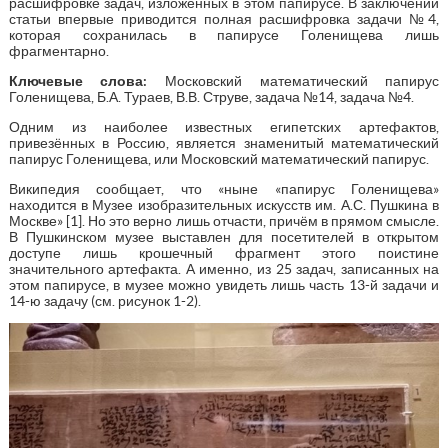
расшифровке задач, изложенных в этом папирусе. В заключении
статьи впервые приводится полная расшифровка задачи №4,
которая сохранилась в папирусе Голенищева лишь
фрагментарно.
Ключевые слова:
Московский математический папирус
Голенищева, Б.А. Тураев, В.В. Струве, задача №14, задача №4.
Одним из наиболее известных египетских артефактов,
привезённых в Россию, является знаменитый математический
папирус Голенищева, или Московский математический папирус.
Википедия сообщает, что «ныне «папирус Голенищева»
находится в Музее изобразительных искусств им. А.С. Пушкина в
Москве» [1]. Но это верно лишь отчасти, причём в прямом смысле.
В Пушкинском музее выставлен для посетителей в открытом
доступе лишь крошечный фрагмент этого поистине
значительного артефакта. А именно, из 25 задач, записанных на
этом папирусе, в музее можно увидеть лишь часть 13-й задачи и
14-ю задачу (см. рисунок 1-2).