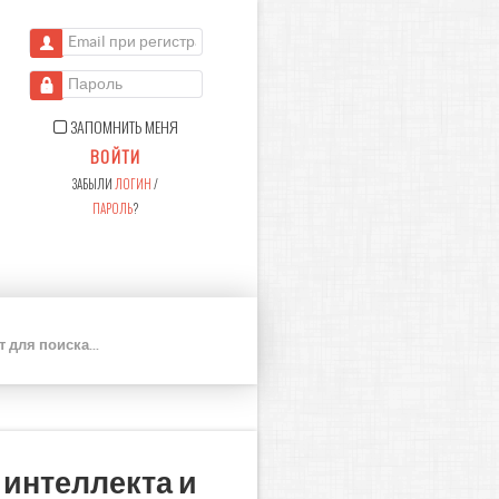
Email при регистрации
Пароль
ЗАПОМНИТЬ МЕНЯ
ВОЙТИ
ЗАБЫЛИ
ЛОГИН
/
ПАРОЛЬ
?
П
О
И
С
К
интеллекта и