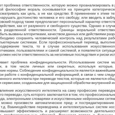
т проблема ответственности, которую можно проанализировать в 
ой философии мораль основывается на принципе категорическ
сматривать как цель, а не как средство. В применении к этике те
нарушать достоинство человека и его свободу, или вводить в заб
вский подход также предполагает персональный характер ответстве
 действия, как от разумного и свободного существа. Однако в случ
а разделенной ответственности. Границы моральной ответств
т быть вызваны алгоритмами, качеством данных или действиями разр
обходимо сохранять человеческий контроль над результатами ра
мпьютерным системам. Если профессиональный перевод, выполне
одержание текста, то в случае использования искусственног
тчиками, пользователями и самой системой, и появляется ситуаци
должен нести ответственность за негативные последствия и риски и
ивает проблема конфиденциальности. Использование систем 
х, в том числе личных или секретных, используя которые,
кие нормы. Соблюдение конфиденциальности является важнейши
при работе с конфиденциальной информацией, в связи с чем следуе
енного интеллекта при переводе текстов, которые не являются об
 сервисами, созданными для защищенной обработки внутренней инф
влияние искусственного интеллекта на саму профессию переводч
го перевода», суть которого заключается в том, что профессиональ
да, электронными словарями и искусственными нейронными сетям
 можно произвести автоматическое пред- и постредактирование 
т.д. Взаимодействие переводчика и интеллектуальных систем нос
овышают эффективность и расширяют возможности деятельност