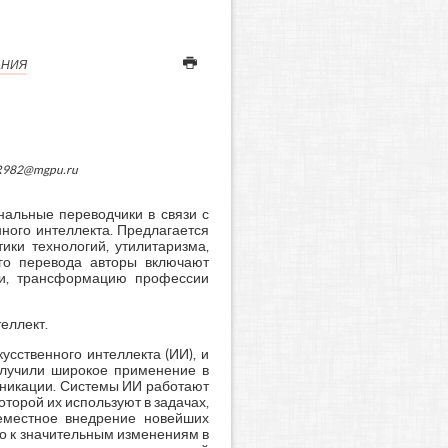
АНИЯ
ER982@mgpu.ru
нальные переводчики в связи с
ного интеллекта. Предлагается
ки технологий, утилитаризма,
ого перевода авторы включают
бки, трансформацию профессии
еллект.
сственного интеллекта (ИИ), и
олучили широкое применение в
уникации. Системы ИИ работают
оторой их используют в задачах,
семестное внедрение новейших
о к значительным изменениям в