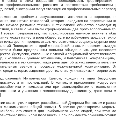
. В связи с этим возрастает необходимость формирования 
ля профессионального развития и соответствия требованиям 
дностей, с которыми могут столкнуться профессиональные переводчики 
временные проблемы искусственного интеллекта в переводе, н
ия, как к этике технологий, которая находится на пересечении н
го начала развитие техники и технологий общество приводит 
твий, в связи с чем были сформированы две противоположные тр
 Первая предполагает, что транслировать научное знание в общ
ание может нанести вред обществу, и во избежание вреда от техн
ая точка зрения предполагает, что возможные социокультурные пос
ологий. Последствия второй мировой войны стали переломными для
еством были предприняты попытки объединенить две несопост
щества. Дискуссии, связанные с этикой и социальной ответственнос
ер, «Бюллетень ученых-атомщиков», «Пангоушская конференция»
уальной и в тех случаях, когда речь идет об искусственном интелле
нительным звеном в процессе межкультурной коммуникации. Э
, среди которых выделяют деонтологию, утилитаризм и теорию есте
редложенный Иммануилом Кантом, исходит из идеи безуслов
висимости от последствий. В контексте применения искусстве
разработчики и пользователи при взаимодействии с технология
честности и уважения к человеческому достоинству, даже если 
.
гии ставят утилитаризм, разработанный Джереми Бентамом и раз
х максимизации общей пользы. В рамках утилитаризма мораль 
наибольшего счастья для наибольшего числа людей, при этом 
 действий с принципом полезности. Если применять принципы утили