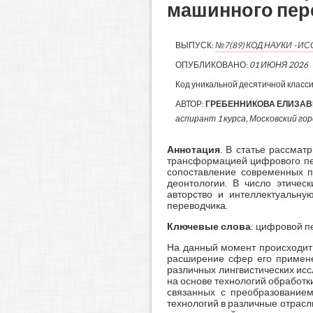
машинного пер
ВЫПУСК:
№7(89) КОД НАУКИ - 
ОПУБЛИКОВАНО:
01 ИЮНЯ 2026
Код уникальной десятичной класс
АВТОР:
ГРЕБЕННИКОВА ЕЛИЗАВ
аспирант 1 курса, Московский гор
Аннотация
. В статье рассмат
трансформацией цифрового пер
сопоставление современных п
деонтологии. В число этичес
авторство и интеллектуальну
переводчика.
Ключевые слова
: цифровой п
На данный момент происходит 
расширение сфер его примене
различных лингвистических ис
на основе технологий обработки
связанных с преобразованием
технологий в различные отрас