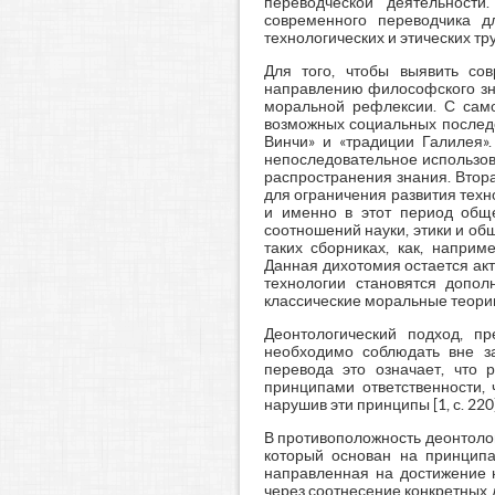
переводческой деятельности
современного переводчика д
технологических и этических тру
Для того, чтобы выявить со
направлению философского знан
моральной рефлексии. С само
возможных социальных последс
Винчи» и «традиции Галилея».
непоследовательное использов
распространения знания. Втор
для ограничения развития техн
и именно в этот период общ
соотношений науки, этики и об
таких сборниках, как, наприм
Данная дихотомия остается акт
технологии становятся допол
классические моральные теории
Деонтологический подход, п
необходимо соблюдать вне за
перевода это означает, что 
принципами ответственности, 
нарушив эти принципы [1, с. 220]
В противоположность деонтоло
который основан на принципа
направленная на достижение 
через соотнесение конкретных