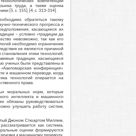
технологических компетенций
рынка труда, а также оценка
[5, с. 155], [4, с. 313-314].
еобходимо обратиться такому
аучно-технического прогресса и
предположения, касающиеся их
адиции – условно «традиции да
ество невозможно, так как его
ологий необходимо ограничение
ледствия не являются причиной
 становления этики технологий,
авимые традиции, касающиеся
тью ученых были представлены в
, «Азиломарская конференция».
кте и машинном переводе, когда
тика технологий опирается на
ственного права.
ных моральных норм, которые
нного интеллекта и машинного
ми обязаны руководствоваться
можно улучшить работу систем,
витый Джоном Стюартом Миллем,
рассматривается как система,
моральные оценки формируются
таризма к машинному переводу,