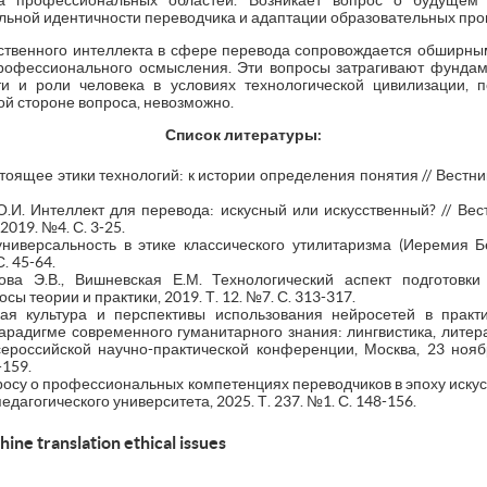
а профессиональных областей. Возникает вопрос о будущем
ной идентичности переводчика и адаптации образовательных прогр
сственного интеллекта в сфере перевода сопровождается обширны
офессионального осмысления. Эти вопросы затрагивают фунда
сти и роли человека в условиях технологической цивилизации, 
ой стороне вопроса, невозможно.
Список литературы:
оящее этики технологий: к истории определения понятия // Вестник 
 О.И. Интеллект для перевода: искусный или искусственный? // Вес
2019. №4. С. 3-25.
ниверсальность в этике классического утилитаризма (Иеремия Б
. 45-64.
ова Э.В., Вишневская Е.М. Технологический аспект подготовки
ы теории и практики, 2019. Т. 12. №7. С. 313-317.
кая культура и перспективы использования нейросетей в практи
парадигме современного гуманитарного знания: лингвистика, литер
ероссийской научно-практической конференции, Москва, 23 нояб
-159.
просу о профессиональных компетенциях переводчиков в эпоху искус
дагогического университета, 2025. Т. 237. №1. С. 148-156.
hine translation ethical issues