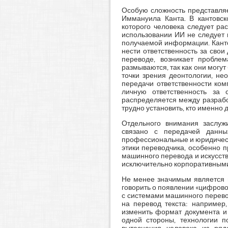
Особую сложность представляе
Иммануила Канта. В кантовск
которого человека следует рас
использовании ИИ не следует 
получаемой информации. Канто
нести ответственность за свои
переводе, возникает проблем
размываются, так как они могу
точки зрения деонтологии, не
передачи ответственности ко
личную ответственность за с
распределяется между разрабо
трудно установить, кто именно 
Отдельного внимания заслуж
связано с передачей данны
профессиональные и юридичес
этики переводчика, особенно 
машинного перевода и искусств
исключительно корпоративными
Не менее значимым является 
говорить о появлении «цифрово
с системами машинного перево
на перевод текста: например,
изменить формат документа и 
одной стороны, технологии п