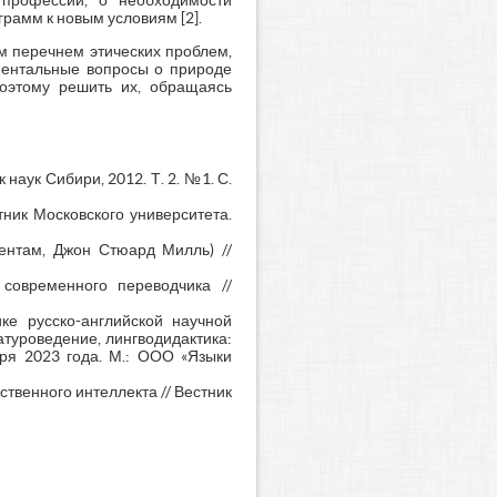
 профессии, о необходимости
амм к новым условиям [2].
м перечнем этических проблем,
ментальные вопросы о природе
поэтому решить их, обращаясь
наук Сибири, 2012. Т. 2. №1. С.
тник Московского университета.
ентам, Джон Стюард Милль) //
 современного переводчика //
ке русско-английской научной
атуроведение, лингводидактика:
ря 2023 года. М.: ООО «Языки
ственного интеллекта // Вестник