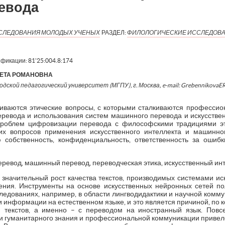
евода
ИССЛЕДОВАНИЯ МОЛОДЫХ УЧЕНЫХ
РАЗДЕЛ:
ФИЛОЛОГИЧЕСКИЕ ИССЛЕДОВ
ификации:
81'25:004.8:174
ЕТА РОМАНОВНА
одской педагогический университет (МГПУ), г. Москва, e-mail: Grebennikova
риваются этические вопросы, с которыми сталкиваются профессио
евода и использования систем машинного перевода и искусствен
роблем цифровизации перевода с философскими традициями эти
ких вопросов применения искусственного интеллекта и машинн
ю собственность, конфиденциальность, ответственность за оши
еревод, машинный перевод, переводческая этика, искусственный инт
значительный рост качества текстов, производимых системами иску
ния. Инструменты на основе искусственных нейронных сетей п
следованиях, например, в области лингводидактики и научной комм
 информации на естественном языке, и это является причиной, по к
 текстов, а именно – с переводом на иностранный язык. Пов
ли гуманитарного знания и профессиональной коммуникации привел