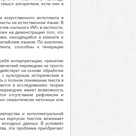
смысл алгоритмов, если они в
м искусственного интеллекта в
ексты на естественном языке. В
ив «сильного ИИ», в частности,
лен на демонстрацию того, что
век, находящийся в комнате и
итайским языком. По аналогии,
лекта, способны к генерации
 себя интерпретацию, принятие
веческий переводчик не просто
 действует на основе обработки
 с культурным, историческим и
ь о полном понимании текста в
ается в исследованиях теории
переводчик имеет возможность
тся отсутствием рефлексии и
 но семантически неточные или
авторства и интеллектуальной
х корпусах текстов, возникает
м исходных данных. В условиях
ва, эта проблема приобретает