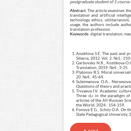
postgraduate student of 1 course
Abstract
. The article examines th
translation and artificial intel
technology ethics, utilitarianism
usage, the authors include author
translation profession.
Keywords
: digital translation, ma
Anokhina S.E. The past and pre
Siberia, 2012. Vol. 2. №1.: 210
Garbovsky N.K., Kostikova O.I. 
Translation, 2019. №4.: 3-25.
Platonov R.S. Moral universali
20. №4.: 45-64.
Suleimanova O.A., Nersesova 
Questions of theory and practi
Tivyaeva I.V. Academic cultur
Three «L» in the paradigm of 
articles of the All-Russian S
the World, 2024.: 154-159.
Fonova E.G., Schitz O.A. On the
State Pedagogical University, 