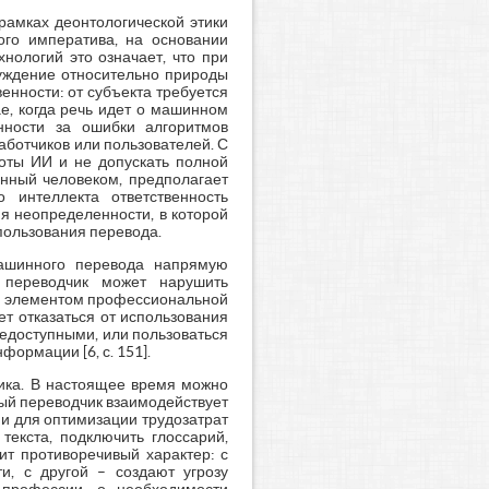
рамках деонтологической этики
ого императива, на основании
хнологий это означает, что при
луждение относительно природы
нности: от субъекта требуется
ае, когда речь идет о машинном
енности за ошибки алгоритмов
аботчиков или пользователей. С
боты ИИ и не допускать полной
нный человеком, предполагает
о интеллекта ответственность
я неопределенности, в которой
спользования перевода.
машинного перевода напрямую
 переводчик может нарушить
м элементом профессиональной
т отказаться от использования
щедоступными, или пользоваться
ормации [6, с. 151].
ика. В настоящее время можно
ный переводчик взаимодействует
и для оптимизации трудозатрат
текста, подключить глоссарий,
ит противоречивый характер: с
и, с другой – создают угрозу