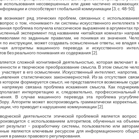
ие использования несовершенных или даже частично искажающих 
формации и способствуют глобальной коммуникации [3, с. 48-50].
 возникает ряд этических проблем, связанных с использование
опрос о том, «понимают» ли системы искусственного интеллекта т
нная проблема получила классическое выражение в аргументах прот
ысленный эксперимент под названием «китайская комната» направ
имволами по заданным правилам, не понимая их значения. Чело
о инструкции, может создавать осмысленные ответы, не владея к
чая алгоритмы машинного перевода и искусственного интел
тов без реального понимания их содержания [2].
яется сложной когнитивной деятельностью, которая включает в
енности и творческое преобразование смысла. В этом смысле чело
о участвует в его осмыслении. Искусственный интеллект, напротив,
явления статистических закономерностей. Из-за отсутствия связи
 в котором формируется смысл, не представляется возможным судит
напрямую связана проблема искажения смысла. Как подчеркив
едполагает интерпретацию и, следовательно, профессиональный 
ачения. В случае машинного перевода эта проблема усугубляе
бору. Алгоритм может воспроизводить грамматически корректные,
кции, что приводит к нарушению коммуникации [2].
водческой деятельности этической проблемой является вопрос 
производится с использованием алгоритмов, обученных на объемны
ит результат – разработчику системы, пользователю или автора
анные являются ключевым ресурсом для информационного общест
ания в рамках правового регулирования.