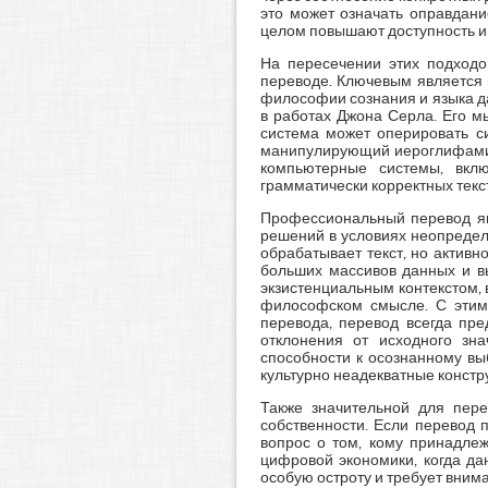
это может означать оправдан
целом повышают доступность ин
На пересечении этих подходов
переводе. Ключевым является в
философии сознания и языка да
в работах Джона Серла. Его м
система может оперировать с
манипулирующий иероглифами п
компьютерные системы, вклю
грамматически корректных текс
Профессиональный перевод явл
решений в условиях неопредел
обрабатывает текст, но активн
больших массивов данных и вы
экзистенциальным контекстом,
философском смысле. С этим 
перевода, перевод всегда пр
отклонения от исходного зн
способности к осознанному вы
культурно неадекватные констру
Также значительной для пере
собственности. Если перевод 
вопрос о том, кому принадлеж
цифровой экономики, когда д
особую остроту и требует вним