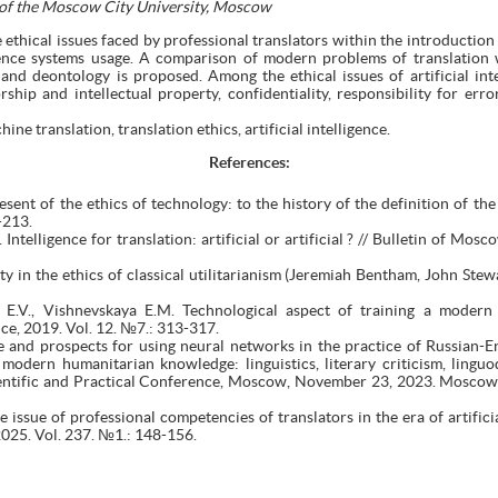
 of the Moscow City University, Moscow
e ethical issues faced by professional translators within the introduction
ligence systems usage. A comparison of modern problems of translation w
, and deontology is proposed. Among the ethical issues of artificial in
ship and intellectual property, confidentiality, responsibility for err
chine translation, translation ethics, artificial intelligence.
References:
sent of the ethics of technology: to the history of the definition of the
-213.
Intelligence for translation: artificial or artificial ? // Bulletin of Mos
ty in the ethics of classical utilitarianism (Jeremiah Bentham, John Stew
E.V., Vishnevskaya E.M. Technological aspect of training a modern tr
ce, 2019. Vol. 12. №7.: 313-317.
e and prospects for using neural networks in the practice of Russian-En
modern humanitarian knowledge: linguistics, literary criticism, linguod
cientific and Practical Conference, Moscow, November 23, 2023. Moscow
 issue of professional competencies of translators in the era of artificia
2025. Vol. 237. №1.: 148-156.