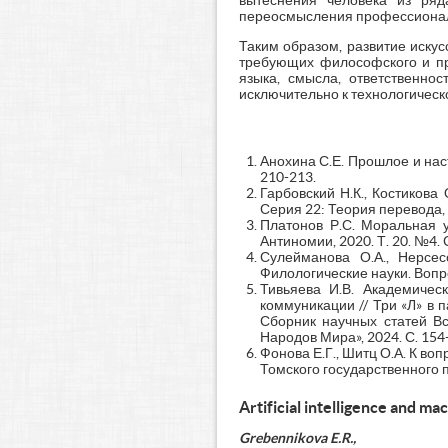
вытеснения человека из ряд
переосмысления профессиональ
Таким образом, развитие иску
требующих философского и пр
языка, смысла, ответственно
исключительно к технологическ
Анохина С.Е. Прошлое и наст
210-213.
Гарбовский Н.К., Костикова
Серия 22: Теория перевода, 
Платонов Р.С. Моральная у
Антиномии, 2020. Т. 20. №4. С
Сулейманова О.А., Нерсес
Филологические науки. Вопрос
Тивьяева И.В. Академичес
коммуникации // Три «Л» в 
Сборник научных статей Вс
Народов Мира», 2024. С. 154
Фонова Е.Г., Шитц О.А. К во
Томского государственного пе
Artificial intelligence and mac
Grebennikova E.R.,