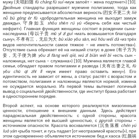
мужу (夫唱妇随
fū chàng fù suí
«муж запоёт – жена подтянет») [10].
Двойные стандарты разрешают мужчине полигамию, тогда как
женщине предписывается абсолютная верность (烈女不更二夫
liè
nǚ bù gèng èr fū
«добродетельная женщина не выходит замуж
дважды», 守身如玉
shǒu shēn rú yù
«беречь себя как чистый
нефрит»). Главная функция женщины состоит в рождении сына-
наследника (母以子贵
mǔ yǐ zǐ guì
«мать возвышается благодаря
сыну», 不孝有三，无后为大
bù xiào yǒu sān, wú hòu wéi dà
«из трёх
видов непочтительности самое тяжкое – не иметь потомства»).
Отсутствие сына обрекает её на низший статус в доме (有子方为
妾，无子便为婢
yǒu zǐ fāng wéi qiè, wú zǐ biàn wéi bì
«есть сын –
наложница, нет сына – служанка») [10]. Мужчина является главой
семьи, обладает правом полигамии и развода (夫有出妻之礼
fū
yǒu chū qī zhī lǐ
«муж имеет право оставить жену»). Его
идентичность не зависит от жены, а статус растёт с возрастом и
потомством, полигамия и наложницы являются нормой, измена
не осуждается морально. Из первой темы вытекает логичный
вывод о социальной двойственности, где институт брака работает
в одностороннем порядке.
Второй аспект, на основе которого реализуются мизогинные
ценности, отношение к внешним данным. Здесь действует
парадоксальная двойственность: с одной стороны, красота
женщины является её высшей ценностью, с другой стороны –
источником опасности. Красота восхваляется (沉鱼落雁
chén yú
luò yàn
«рыба тонет, и гусь падает [от неотразимой красоты]»), при
этом одновременно объявляется источником бед и хаоса (红颜祸