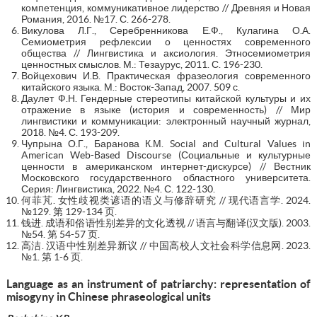
компетенция, коммуникативное лидерство // Древняя и Новая
Романия, 2016. №17. С. 266-278.
Викулова Л.Г., Серебренникова Е.Ф., Кулагина О.А.
Семиометрия рефлексии о ценностях современного
общества // Лингвистика и аксиология. Этносемиометрия
ценностных смыслов. М.: Тезаурус, 2011. С. 196-230.
Войцехович И.В. Практическая фразеология современного
китайского языка. М.: Восток-Запад, 2007. 509 с.
Даулет Ф.Н. Гендерные стереотипы китайской культуры и их
отражение в языке (история и современность) // Мир
лингвистики и коммуникации: электронный научный журнал,
2018. №4. С. 193-209.
Чупрына О.Г., Баранова К.М. Social and Cultural Values in
American Web-Based Discourse (Социальные и культурные
ценности в американском интернет-дискурсе) // Вестник
Московского государственного областного университета.
Серия: Лингвистика, 2022. №4. С. 122-130.
何菲芃. 女性歧视类谚语的语义与修辞研究 // 现代语言学. 2024.
№129. 第 129-134 页.
钱进. 成语和俗语性别差异的文化透视 // 语言与翻译(汉文版). 2003.
№54. 第 54-57 页.
高洁. 汉语中性别差异新议 // 中国高校人文社会科学信息网. 2023.
№1. 第 1-6 页.
Language as an instrument of patriarchy: representation of
misogyny in Chinese phraseological units