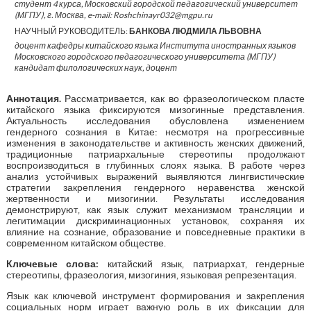
студент 4 курса, Московский городской педагогический университет
(МГПУ), г. Москва, e-mail: Roshchinayr032@mgpu.ru
НАУЧНЫЙ РУКОВОДИТЕЛЬ:
БАНКОВА ЛЮДМИЛА ЛЬВОВНА
доцент кафедры китайского языка Института иностранных языков
Московского городского педагогического университета (МГПУ)
кандидат филологических наук, доцент
Аннотация.
Рассматривается, как во фразеологическом пласте
китайского языка фиксируются мизогинные представления.
Актуальность исследования обусловлена изменением
гендерного сознания в Китае: несмотря на прогрессивные
изменения в законодательстве и активность женских движений,
традиционные патриархальные стереотипы продолжают
воспроизводиться в глубинных слоях языка. В работе через
анализ устойчивых выражений выявляются лингвистические
стратегии закрепления гендерного неравенства женской
жертвенности и мизогинии. Результаты исследования
демонстрируют, как язык служит механизмом трансляции и
легитимации дискриминационных установок, сохраняя их
влияние на сознание, образование и повседневные практики в
современном китайском обществе.
Ключевые слова:
китайский язык, патриархат, гендерные
стереотипы, фразеология, мизогиния, языковая репрезентация.
Язык как ключевой инструмент формирования и закрепления
социальных норм играет важную роль в их фиксации для