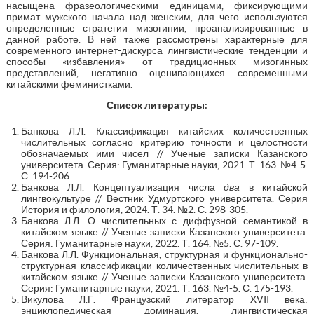
насыщена фразеологическими единицами, фиксирующими
примат мужского начала над женским, для чего используются
определенные стратегии мизогинии, проанализированные в
данной работе. В ней также рассмотрены характерные для
современного интернет-дискурса лингвистические тенденции и
способы «избавления» от традиционных мизогинных
представлений, негативно оценивающихся современными
китайскими феминистками.
Список литературы:
Банкова Л.Л. Классификация китайских количественных
числительных согласно критерию точности и целостности
обозначаемых ими чисел // Ученые записки Казанского
университета. Серия: Гуманитарные науки, 2021. Т. 163. №4-5.
С. 194-206.
Банкова Л.Л. Концептуализация числа
два
в китайской
лингвокультуре // Вестник Удмуртского университета. Серия
История и филология, 2024. Т. 34. №2. С. 298-305.
Банкова Л.Л. О числительных с диффузной семантикой в
китайском языке // Ученые записки Казанского университета.
Серия: Гуманитарные науки, 2022. Т. 164. №5. С. 97-109.
Банкова Л.Л. Функциональная, структурная и функционально-
структурная классификации количественных числительных в
китайском языке // Ученые записки Казанского университета.
Серия: Гуманитарные науки, 2021. Т. 163. №4-5. С. 175-193.
Викулова Л.Г. Французский литератор XVII века:
энциклопедическая доминация, лингвистическая