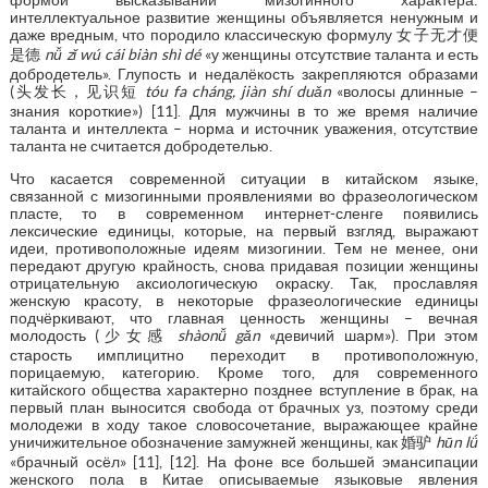
интеллектуальное развитие женщины объявляется ненужным и
даже вредным, что породило классическую формулу 女子无才便
是德
nǚ zǐ wú cái biàn shì dé
«у женщины отсутствие таланта и есть
добродетель». Глупость и недалёкость закрепляются образами
(头发长，见识短
tóu fa cháng, jiàn shí duǎn
«волосы длинные –
знания короткие») [11]. Для мужчины в то же время наличие
таланта и интеллекта – норма и источник уважения, отсутствие
таланта не считается добродетелью.
Что касается современной ситуации в китайском языке,
связанной с мизогинными проявлениями во фразеологическом
пласте, то в современном интернет-сленге появились
лексические единицы, которые, на первый взгляд, выражают
идеи, противоположные идеям мизогинии. Тем не менее, они
передают другую крайность, снова придавая позиции женщины
отрицательную аксиологическую окраску. Так, прославляя
женскую красоту, в некоторые фразеологические единицы
подчёркивают, что главная ценность женщины – вечная
молодость (少女感
shàonǚ gǎn
«девичий шарм»). При этом
старость имплицитно переходит в противоположную,
порицаемую, категорию. Кроме того, для современного
китайского общества характерно позднее вступление в брак, на
первый план выносится свобода от брачных уз, поэтому среди
молодежи в ходу такое словосочетание, выражающее крайне
уничижительное обозначение замужней женщины, как 婚驴
hūn lǘ
«брачный осёл» [11], [12]. На фоне все большей эмансипации
женского пола в Китае описываемые языковые явления