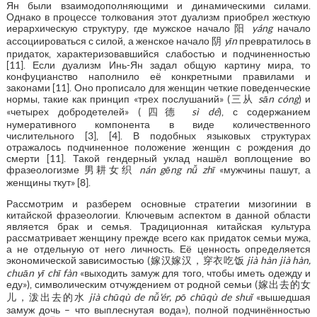
Ян были взаимодополняющими и динамическими силами.
Однако в процессе толкования этот дуализм приобрел жесткую
иерархическую структуру, где мужское начало 阳
yáng
начало
ассоциироваться с силой, а женское начало 阴
yīn
превратилось в
придаток, характеризовавшийся слабостью и подчиненностью
[11]. Если дуализм Инь-Ян задал общую картину мира, то
конфуцианство наполнило её конкретными правилами и
законами [11]. Оно прописало для женщин четкие поведенческие
нормы, такие как принцип «трех послушаний» (三从
sān cóng
) и
«четырех добродетелей» (四德
sì dé
), с содержанием
нумеративного компонента в виде количественного
числительного [3], [4]. В подобных языковых структурах
отражалось подчиненное положение женщин с рождения до
смерти [11]. Такой гендерный уклад нашёл воплощение во
фразеологизме 男耕女织
nán gēng nǚ zhī
«мужчины пашут, а
женщины ткут» [8].
Рассмотрим и разберем основные стратегии мизогинии в
китайской фразеологии. Ключевым аспектом в данной области
является брак и семья. Традиционная китайская культура
рассматривает женщину прежде всего как придаток семьи мужа,
а не отдельную от него личность. Её ценность определяется
экономической зависимостью (嫁汉嫁汉，穿衣吃饭
jià hàn jià hàn,
chuān yī chī fàn
«выходить замуж для того, чтобы иметь одежду и
еду»), символическим отчуждением от родной семьи (嫁出去的女
儿，泼出去的水
jià chūqù de nǚ'ér, pō chūqù de shuǐ
«вышедшая
замуж дочь – что выплеснутая вода»), полной подчинённостью