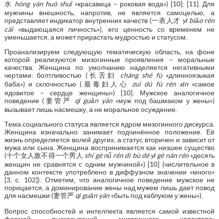
水
hóng yán huò shuǐ
«красавица – роковая вода») [10]; [11]. Для
мужчины внешность, напротив, не является самоцелью, а
представляет индикатор внутренних качеств (一表人才
yī biǎo rén
cái
«выдающаяся личность»), его ценность со временем не
уменьшается, а может прирастать мудростью и статусом.
Проанализируем следующую тематическую область, на фоне
которой реализуются мизогинные проявления – моральные
качества. Женщина по умолчанию наделяется негативными
чертами: болтливостью (长舌妇
cháng shé fù
«длинноязыкая
баба») и склочностью (最毒妇人心
zuì dú fù rén xīn
«самое
ядовитое – сердце женщины») [10]. Мужское аналогичное
поведение (妻管严
qī guǎn yán
«муж под башмаком у жены»)
вызывает лишь насмешку, а не моральное осуждение.
Тема социального статуса является ядром мизогинного дискурса.
Женщина изначально занимает подчинённое положение. Её
жизнь определяется волей других, а статус вторичен и зависит от
мужа или сына. Женщина воспринимается как низшее существо
(十个女人敌不得一个男人
shí gè nǚ rén dí bù dé yī gè nán rén
«десять
женщин не сравнятся с одним мужчиной») [10] (числительное в
данном контексте употреблено в диффузном значении «много»
[3, с. 102]). Отметим, что аналогичное поведение мужское не
порицается, а доминирование жены над мужем лишь дает повод
для насмешки (妻管严
qī guǎn yán
«быть под каблуком у жены»).
Вопрос способностей и интеллекта является самой известной
формой высказываний мизогинного характера: