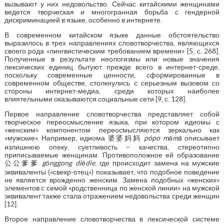
вызывают у них недовольство. Сейчас китайскими женщинами
ведется творческая и многогранная борьба с гендерной
дискриминацией в языке, особенно в интернете.
В современном китайском языке данные обстоятельство
выразилось в трех направлениях словотворчества, являющихся
своего рода «лингвистическим требованием времени» [5, с. 268].
Полученные в результате неологизмы или новые значения
лексических единиц бытуют прежде всего в интернет-среде,
поскольку современные ценности, сформированные в
современном обществе, столкнулись с серьезным вызовом со
стороны интернет-медиа, среди которых наиболее
влиятельными оказываются социальные сети [9, с. 128].
Первое направление словотворчества представляет собой
творческое переосмысление языка, при котором идиомы с
«женским» компонентом переосмысляются зеркально как
«мужские». Например, идиома 婆婆妈妈
pópo māmā
описывает
излишнюю опеку, суетливость – качества, стереотипно
приписываемые женщинам. Противоположное ей образование
公公爹爹
gōnggong diēdie
, где происходит замена на мужские
эквиваленты («свекр-отец») показывает, что подобное поведение
не является врожденно женским. Замена подобных «женских»
элементов с семой «родственница по женской линии» на мужской
эквивалент также стала отражением недовольства среди женщин
[12].
Второе направление словотворчества в лексической системе