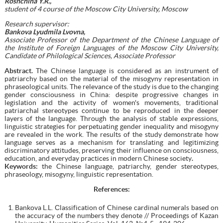
Roshchina Y.R.,
student of 4 course of the Moscow City University, Moscow
Research supervisor:
Bankova Lyudmila Lvovna,
Associate Professor of the Department of the Chinese Language of
the Institute of Foreign Languages of the Moscow City University,
Candidate of Philological Sciences, Associate Professor
Abstract.
The Chinese language is considered as an instrument of
patriarchy based on the material of the misogyny representation in
phraseological units. The relevance of the study is due to the changing
gender consciousness in China: despite progressive changes in
legislation and the activity of women's movements, traditional
patriarchal stereotypes continue to be reproduced in the deeper
layers of the language. Through the analysis of stable expressions,
linguistic strategies for perpetuating gender inequality and misogyny
are revealed in the work. The results of the study demonstrate how
language serves as a mechanism for translating and legitimizing
discriminatory attitudes, preserving their influence on consciousness,
education, and everyday practices in modern Chinese society
.
Keywords:
the Chinese language, patriarchy, gender stereotypes,
phraseology, misogyny, linguistic representation.
References
:
Bankova L.L. Сlassification of Chinese cardinal numerals based on
the accuracy of the numbers they denote // Proceedings of Kazan