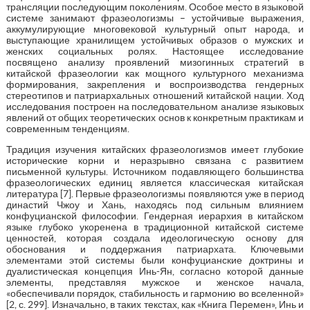
трансляции последующим поколениям. Особое место в языковой
системе занимают фразеологизмы – устойчивые выражения,
аккумулирующие многовековой культурный опыт народа, и
выступающие хранилищем устойчивых образов о мужских и
женских социальных ролях. Настоящее исследование
посвящено анализу проявлений мизогинных стратегий в
китайской фразеологии как мощного культурного механизма
формирования, закрепления и воспроизводства гендерных
стереотипов и патриархальных отношений китайской нации. Ход
исследования построен на последовательном анализе языковых
явлений от общих теоретических основ к конкретным практикам и
современным тенденциям.
Традиция изучения китайских фразеологизмов имеет глубокие
исторические корни и неразрывно связана с развитием
письменной культуры. Источником подавляющего большинства
фразеологических единиц является классическая китайская
литература [7]. Первые фразеологизмы появляются уже в период
династий Чжоу и Хань, находясь под сильным влиянием
конфуцианской философии. Гендерная иерархия в китайском
языке глубоко укоренена в традиционной китайской системе
ценностей, которая создала идеологическую основу для
обоснования и поддержания патриархата. Ключевыми
элементами этой системы были конфуцианские доктрины и
дуалистическая концепция Инь-Ян, согласно которой данные
элементы, представляя мужское и женское начала,
«обеспечивали порядок, стабильность и гармонию во вселенной»
[2, с. 299]. Изначально, в таких текстах, как «Книга Перемен», Инь и