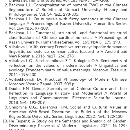
University. Humanities Series, Vol. 163. №4-5.: 194-206.
Bankova L.L. Conceptialization of numeral TWO in the Chinese
linguoculture // Bulletin of Udmurt University. History and
Philology Series, Vol. 34. №2.: 298-305.
Bankova L.L. On numerals with fuzzy semantics in the Chinese
language // Proceedings of Kazan University. Humanities Series,
Vol. 164. №5.: 97-109.
Bankova L.L. Functional, structural, and functional-structural
classifications of Chinese cardinal numerals // Proceedings of
Kazan University. Humanities Series, Vol. 163. №4-5.: 175-193.
Vikulova L. VIIth-century French writer: encyclopedic dominance,
linguistic competence, communicative leadership // Ancient and
New Romania, 2016. №17.: 266-278.
Vikulova L.G., Serebrennikova E.F., Kulagina O.A. Semiometry of
reflection on the values of modern society // Linguistics and
axiology. Ethnosemimetry of value meanings. Moscow: Tesaurus,
2011.: 196-230.
Voitsekhovich I.V. Practical Phraseology of Modern Chinese.
Moscow: Vostok-Zapad, 2007. 509 p.
Daulet F.N. Gender Stereotypes of Chinese Culture and Their
Reflection in Language (History and Modernity) // World of
Linguistics and Communication: Electronic Scientific Journal,
2018. №4.: 193-209.
Chupryna O.G., Baranova K.M. Social and Cultural Values in
American Web-Based Discourse. In: Bulletin of the Moscow
Region State University. Series: Linguistics, 2022., №4.: 122-130.
He Feipeng. A Study on the Semantics and Rhetoric of Gender-
Discriminatory Proverbs // Modern Linguistics, 2024. №129.: