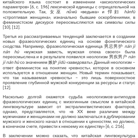
китайского языка состоит в изменении «аксиологических
параметров» [6, с. 196] лексической единицы с отрицательной на
положительную. Так, 女巫
nǚwū
«ведьма» и 悍妇
hànfù
«строптивая женщина», изначально бывшие оскорблениями, в
феминистском дискурсе переосмысляются как символы силы
[10], [12].
Третья из рассматриваемых тенденций заключается в создании
новых фразеологических единиц на основе фонетического
сходства. Например, фразеологическая единица 男忌男护
nán jì
nán hù
«мужская зависть, мужская опека своего» была
переосмыслена и в результате появился неологизм 男疾男户
nán
jí nán hù
со значением 嫉妒
jídù
«завидовать». Данный неологизм –
ответ феминисток на понятие «ревность», которое в основном
используется в отношении женщин. Новый термин показывает,
что так называемая «ревность» – это лишь поверхностное
проявление глубинной мужской конкуренции за ресурсы и статус
[12].
Насколько долгой окажется судьба неологизмов-антиподов
фразеологических единиц с мизогинным смыслом в китайской
лингвокультуре зависит от экстралингвистических факторов,
однако, представляется, что «в XX веке различие между
мужчинами и женщинами не должно заключаться в дублировании
мужского и женского начал в отношении к ценностям, но должно,
в конечном счете, привести к некоему их единству» [6, с. 216].
В заключении можно сказать, что китайская лингвокультура