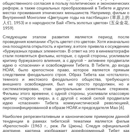
общественного согласия в пользу политических и экономических
реформ, а также социальных преобразований в Тибете и других
местах проживания этнических меньшинств. Например, фильм о
Внутренней Монголии «Цветущие годы на пастбищах» (草原上的
人们, 1953) и о народности Бай «Пять золотых цветов» (五朵金花,
1959).
Следующим этапом развития является период после
проведения компании «Пусть цветет сто цветов». Хотя изначально
она поощряла открытость и критику, в итоге привела к осуждению
«буржуазных правых элементов». В ответ на это в кинематографе
стали появляться фильмы, которые, с одной стороны, усиливали
критику буржуазного влияния, а с другой – активнее продвигали
идею о «спасении» и освобождении Тибета. В Тибете, до входа
НОАК, было крепостное право, которое является прямым
следствием феодального строя. Образ Тибета как «отсталого»,
темного и жестокого феодального общества, требующего
внешнего освобождения, был не просто продолжен, но и
систематизирован, став центральным сюжетным стержнем.
Фильмы этого времени, с одной стороны, усиливали классовую
критику «старого мира», а с другой с новой силой продвигали
идею «спасения» Тибета коммунистической революцией,
персонифицированной в образе НОАК и председателя Мао [6].
Наиболее репрезентативным и каноническим примером данной
тенденции в рамках тибетской тематики является фильм
«Крепостной» (1963 г., реж. Ли Цзюнь). Следуя официальной
доктрине, картина изображает дореформенный Тибет как