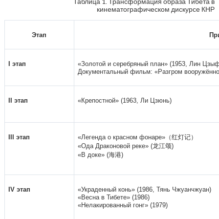
Таблица 1. Трансформация образа Тибета в
кинематографическом дискурсе КНР
Этап
Пр
I этап
«Золотой и серебряный план» (1953, Лин Цзыф
Документальный фильм: «Разгром вооружённог
II этап
«Крепостной» (1963, Ли Цзюнь)
III этап
«Легенда о красном фонаре»（红灯记）
«Ода Драконовой реке» (龙江颂)
«В доке» (海港)
IV этап
«Украденный конь» (1986, Тянь Чжуанчжуан)
«Весна в Тибете» (1986)
«Нелакированный гонг» (1979)