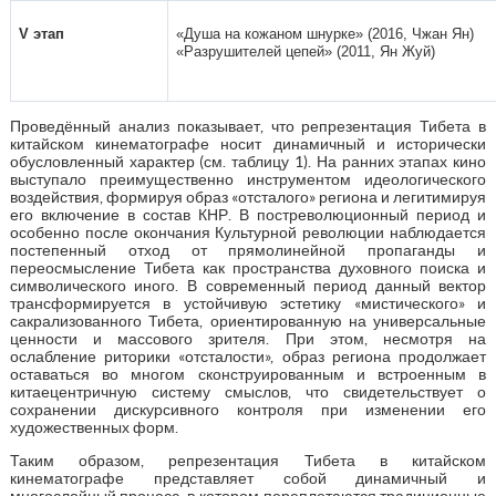
V этап
«Душа на кожаном шнурке» (2016, Чжан Ян)
«Разрушителей цепей» (2011, Ян Жуй)
Проведённый анализ показывает, что репрезентация Тибета в
китайском кинематографе носит динамичный и исторически
обусловленный характер (см. таблицу 1). На ранних этапах кино
выступало преимущественно инструментом идеологического
воздействия, формируя образ «отсталого» региона и легитимируя
его включение в состав КНР. В постреволюционный период и
особенно после окончания Культурной революции наблюдается
постепенный отход от прямолинейной пропаганды и
переосмысление Тибета как пространства духовного поиска и
символического иного. В современный период данный вектор
трансформируется в устойчивую эстетику «мистического» и
сакрализованного Тибета, ориентированную на универсальные
ценности и массового зрителя. При этом, несмотря на
ослабление риторики «отсталости», образ региона продолжает
оставаться во многом сконструированным и встроенным в
китаецентричную систему смыслов, что свидетельствует о
сохранении дискурсивного контроля при изменении его
художественных форм.
Таким образом, репрезентация Тибета в китайском
кинематографе представляет собой динамичный и
многослойный процесс, в котором переплетаются традиционные