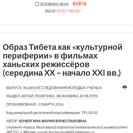
ВОЙТИ
ЗАПОМНИТЬ МЕНЯ
ЗАБЫЛИ
ЛОГИН
/
ПАРОЛЬ
?
Образ Тибета как «культурной
периферии» в фильмах
ханьских режиссёров
(середина XX – начало XXI вв.)
ВЫПУСК:
№3(85) ИССЛЕДОВАНИЯ МОЛОДЫХ УЧЕНЫХ
РАЗДЕЛ:
КИТАЙ: ПОЛИТИКА, ЭКОНОМИКА, КУЛЬТУРА
ОПУБЛИКОВАНО:
13 МАРТА 2026
Код уникальной десятичной классификации:
791.43.05
АВТОР:
КОЧЕРГИНА МАРИЯ ВЯЧЕСЛАВОВНА
студент 4 курса, Московский городской педагогический университет
(МГПУ), г. Москва, e-mail: KocherginaMV614@mgpu.ru