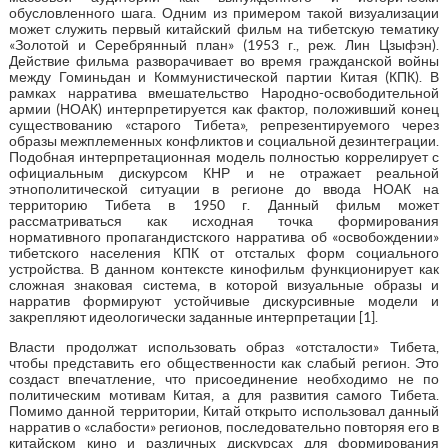
обусловленного шага. Одним из примером такой визуализации
может служить первый китайский фильм на тибетскую тематику
«Золотой и Серебрянный план» (1953 г., реж. Лин Цзыфэн).
Действие фильма разворачивает во время гражданской войны
между Гоминьдан и Коммунистической партии Китая (КПК). В
рамках нарратива вмешательство Народно-освободительной
армии (НОАК) интерпретируется как фактор, положивший конец
существованию «старого Тибета», репрезентируемого через
образы межплеменных конфликтов и социальной дезинтеграции.
Подобная интерпретационная модель полностью коррелирует с
официальным дискурсом КНР и не отражает реальной
этнополитической ситуации в регионе до ввода НОАК на
территорию Тибета в 1950 г. Данный фильм может
рассматриваться как исходная точка формирования
нормативного пропагандистского нарратива об «освобождении»
тибетского населения КПК от отсталых форм социального
устройства. В данном контексте кинофильм функционирует как
сложная знаковая система, в которой визуальные образы и
нарратив формируют устойчивые дискурсивные модели и
закрепляют идеологически заданные интерпретации [1].
Власти продолжат использовать образ «отсталости» Тибета,
чтобы представить его общественности как слабый регион. Это
создаст впечатление, что присоединение необходимо не по
политическим мотивам Китая, а для развития самого Тибета.
Помимо данной территории, Китай открыто использовал данный
нарратив о «слабости» регионов, последовательно повторяя его в
китайском кино и различных дискурсах для формирования