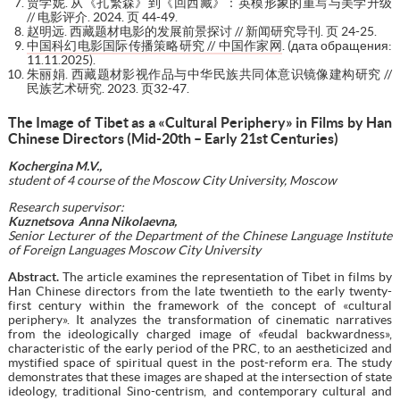
贾学妮. 从《孔繁森》到《回西藏》：英模形象的重写与美学升级
// 电影评介. 2024. 页 44-49.
赵明远. 西藏题材电影的发展前景探讨 // 新闻研究导刊. 页 24-25.
中国科幻电影国际传播策略研究 // 中国作家网
. (дата обращения:
11.11.2025).
朱丽娟. 西藏题材影视作品与中华民族共同体意识镜像建构研究 //
民族艺术研究. 2023. 页32-47.
The Image of Tibet as a
«
Cultural Periphery
»
in Films by Han
Chinese Directors (Mid-20th – Early 21st Centuries)
Kochergina M.V.
,
s
tudent of 4 course of the Moscow City University, Moscow
Research supervisor:
Kuznetsova
Anna Nikolaevna,
Senior Lecturer
of the Department of the Chinese Language Institute
of Foreign Languages
Moscow City University
Abstract
.
The article examines the representation of Tibet in films by
Han Chinese directors from the late twentieth to the early twenty-
first century within the framework of the concept of «cultural
periphery». It analyzes the transformation of cinematic narratives
from the ideologically charged image of «feudal backwardness»,
characteristic of the early period of the PRC, to an aestheticized and
mystified space of spiritual quest in the post-reform era. The study
demonstrates that these images are shaped at the intersection of state
ideology, traditional Sino-centrism, and contemporary cultural and