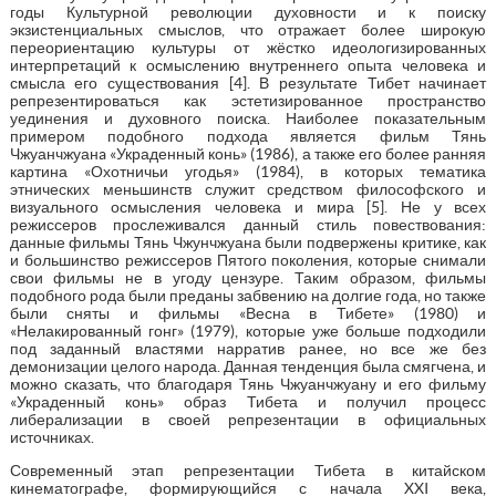
годы Культурной революции духовности и к поиску
экзистенциальных смыслов, что отражает более широкую
переориентацию культуры от жёстко идеологизированных
интерпретаций к осмыслению внутреннего опыта человека и
смысла его существования [4]. В результате Тибет начинает
репрезентироваться как эстетизированное пространство
уединения и духовного поиска. Наиболее показательным
примером подобного подхода является фильм Тянь
Чжуанчжуанa «Украденный конь» (1986), а также его более ранняя
картина «Охотничьи угодья» (1984), в которых тематика
этнических меньшинств служит средством философского и
визуального осмысления человека и мира [5]. Не у всех
режиссеров прослеживался данный стиль повествования:
данные фильмы Тянь Чжунчжуана были подвержены критике, как
и большинство режиссеров Пятого поколения, которые снимали
свои фильмы не в угоду цензуре. Таким образом, фильмы
подобного рода были преданы забвению на долгие года, но также
были сняты и фильмы «Весна в Тибете» (1980) и
«Нелакированный гонг» (1979), которые уже больше подходили
под заданный властями нарратив ранее, но все же без
демонизации целого народа. Данная тенденция была смягчена, и
можно сказать, что благодаря Тянь Чжуанчжуану и его фильму
«Украденный конь» образ Тибета и получил процесс
либерализации в своей репрезентации в официальных
источниках.
Современный этап репрезентации Тибета в китайском
кинематографе, формирующийся с начала XXI века,