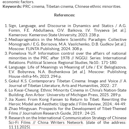
economic factors.
Keywords
:
PRC cinema, Tibetan cinema, Chinese ethnic minorities.
References:
Sign, Language, and Discourse in Dynamics and Statics / A.G.
Fomin, F.E. Abdullaeva, O.V. Baikova, I.V. Tivyaeva [et al.].
Kemerovo: Kemerovo State University, 2023. 238 p.
Mediapragmatics in the Modern Scientific Paradigm: Collective
Monograph / E.G. Borisova, M.A. Vasilchenko, D.B. Gudkov [et al.].
Moscow: FLINTA Publishing, 2024. 308 p.
Pomelova Yu.P. Information control over the affairs of national
minorities in the PRC after 1978 // NGGU. Series: International
Relations. Political Science. Regional Studies, №10.: 171-180.
Language: Life of Meanings vs Meaning of Life / E.V. Beloglazova,
E.V. Bobyreva, N.A. Bozhenkova [et al.]. Moscow: Publishing
House «Infra-M», 2023. 294 p.
Gokul K.S. Contemporary Tibetan Cinema: Image and Voice // A
Journal of Tibetan Literature, Arts and Humanities, 2022.: 27.
Lo Kwai-Cheung. Ethnic Minority Cinema in China’s Nation-State
Building. Ann Arbor: University of Michigan Press, 2025. 289 p.
Jia Xueni. From Kong Fansen to Return to Tibet: Rewriting the
Heroic Model and Aesthetic Upgrade // Film Review, 2024.: 44-49.
Zhao Mingyuan. Prospects for the Development of Tibet-Themed
Films // Journalism Research Guide, 2019.: 24-25.
Research on the International Communication Strategy of Chinese
Sci-Fi Films // China Writers Network
. (date of the address:
11.11.2025).