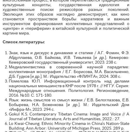
культурные концепты, государственная идеология и
художественные поиски режиссёров разных поколений.
Эволюция этих образов наглядно демонстрирует, как кино
становится пространством борьбы нарративов и важным
инструментом формирования коллективных представлений о
«центре» и «периферии» в китайской культурной и политической
картине мира.
Список литературы:
Знак, язык и дискурс в динамике и статике / А.Г. Фомин, Ф.Э.
Абдуллаева, О.В. Байкова, И.В. Тивьяева [и др.]. Кемерово:
Кемеровский государственный университет, 2023. 238 с.
Медиалингвистика в современной научной парадигме:
коллективная монография / Е.Г. Борисова, М.А. Васильченко,
Д.Б. Гудков [и др.]. М.: Издательство «ФЛИНТА», 2024. 308 с.
Помелова Ю.П. Информационный контроль над делами
национальных меньшинств в КНР после 1978 г. // НГГУ. Серия:
Международные отношения. Политология. Регионоведение,
2016. №10. С. 171-180.
Язык: жизнь смыслов vs смысл жизни / Е.В. Белоглазова, Е.В.
Бобырева, Н.А. Боженкова [и др.]. М.: Издательский Дом
«Инфра-М», 2023. 294 с.
Gokul K.S. Contemporary Tibetan Cinema: Image and Voice // A
Journal of Tibetan Literature, Arts and Humanities, 2022.: 27.
Lo Kwai-Cheung. Ethnic Minority Cinema in China’s Nation-State
Building. Ann Arbor: University of Michigan Press, 2025. 289 p.