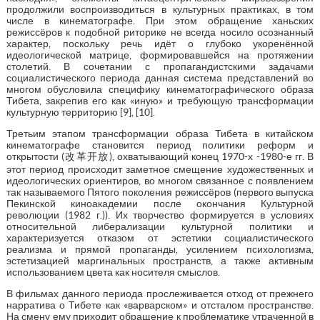
продолжили воспроизводиться в культурных практиках, в том
числе в кинематографе. При этом обращение ханьских
режиссёров к подобной риторике не всегда носило осознанный
характер, поскольку речь идёт о глубоко укоренённой
идеологической матрице, формировавшейся на протяжении
столетий. В сочетании с пропагандистскими задачами
социалистического периода данная система представлений во
многом обусловила специфику кинематографического образа
Тибета, закрепив его как «иную» и требующую трансформации
культурную территорию [9], [10].
Третьим этапом трансформации образа Тибета в китайском
кинематографе становится период политики реформ и
открытости (改革开放), охватывающий конец 1970-х -1980-е гг. В
этот период происходит заметное смещение художественных и
идеологических ориентиров, во многом связанное с появлением
так называемого Пятого поколения режиссёров (первого выпуска
Пекинской киноакадемии после окончания Культурной
революции (1982 г.)). Их творчество формируется в условиях
относительной либерализации культурной политики и
характеризуется отказом от эстетики социалистического
реализма и прямой пропаганды, усилением психологизма,
эстетизацией маргинальных пространств, а также активным
использованием цвета как носителя смыслов.
В фильмах данного периода прослеживается отход от прежнего
нарратива о Тибете как «варварском» и отсталом пространстве.
На смену ему приходит обращение к проблематике утраченной в