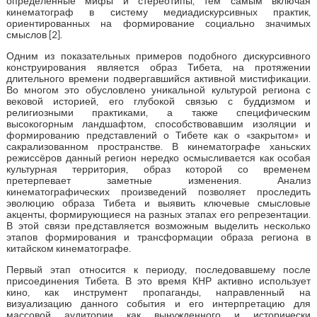
определённые мифы и стереотипы, тем самым включая
кинематограф в систему медиадискурсивных практик,
ориентированных на формирование социально значимых
смыслов [2].
Одним из показательных примеров подобного дискурсивного
конструирования является образ Тибета, на протяжении
длительного времени подвергавшийся активной мистификации.
Во многом это обусловлено уникальной культурой региона с
вековой историей, его глубокой связью с буддизмом и
религиозными практиками, а также специфическим
высокогорным ландшафтом, способствовавшим изоляции и
формированию представлений о Тибете как о «закрытом» и
сакрализованном пространстве. В кинематографе ханьских
режиссёров данный регион нередко осмысливается как особая
культурная территория, образ которой со временем
претерпевает заметные изменения. Анализ
кинематографических произведений позволяет проследить
эволюцию образа Тибета и выявить ключевые смысловые
акценты, формирующиеся на разных этапах его репрезентации.
В этой связи представляется возможным выделить несколько
этапов формирования и трансформации образа региона в
китайском кинематографе.
Первый этап относится к периоду, последовавшему после
присоединения Тибета. В это время КНР активно использует
кино, как инструмент пропаганды, направленный на
визуализацию данного события и его интерпретацию для
массовой аудитории как вынужденного и исторически