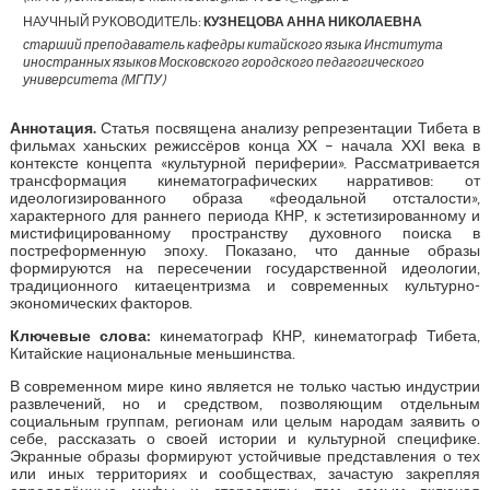
НАУЧНЫЙ РУКОВОДИТЕЛЬ:
КУЗНЕЦОВА АННА НИКОЛАЕВНА
старший преподаватель кафедры китайского языка Института
иностранных языков Московского городского педагогического
университета (МГПУ)
Аннотация
.
Статья посвящена анализу репрезентации Тибета в
фильмах ханьских режиссёров конца XX – начала XXI века в
контексте концепта «культурной периферии». Рассматривается
трансформация кинематографических нарративов: от
идеологизированного образа «феодальной отсталости»,
характерного для раннего периода КНР, к эстетизированному и
мистифицированному пространству духовного поиска в
постреформенную эпоху. Показано, что данные образы
формируются на пересечении государственной идеологии,
традиционного китаецентризма и современных культурно-
экономических факторов.
Ключевые слова:
кинематограф КНР, кинематограф Тибета,
Китайские национальные меньшинства.
В современном мире кино является не только частью индустрии
развлечений, но и средством, позволяющим отдельным
социальным группам, регионам или целым народам заявить о
себе, рассказать о своей истории и культурной специфике.
Экранные образы формируют устойчивые представления о тех
или иных территориях и сообществах, зачастую закрепляя