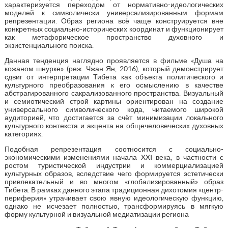
характеризуется переходом от нормативно-идеологических
моделей к символически универсализированным формам
репрезентации. Образ региона всё чаще конструируется вне
конкретных социально-исторических координат и функционирует
как метафорическое пространство духовного и
экзистенциального поиска.
Данная тенденция наглядно проявляется в фильме «Душа на
кожаном шнурке» (реж. Чжан Ян, 2016), который демонстрирует
сдвиг от интерпретации Тибета как объекта политического и
культурного преобразования к его осмыслению в качестве
абстрагированного сакрализованного пространства. Визуальный
и семиотический строй картины ориентирован на создание
универсального символического кода, читаемого широкой
аудиторией, что достигается за счёт минимизации локального
культурного контекста и акцента на общечеловеческих духовных
категориях.
Подобная репрезентация соотносится с социально-
экономическими изменениями начала XXI века, в частности с
ростом туристической индустрии и коммерциализацией
культурных образов, вследствие чего формируется эстетически
привлекательный и во многом «глобализированный» образ
Тибета. В рамках данного этапа традиционная дихотомия «центр-
периферия» утрачивает свою явную идеологическую функцию,
однако не исчезает полностью, трансформируясь в мягкую
форму культурной и визуальной медиатизации региона