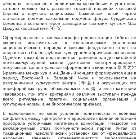
общество, погрязшее в религиозном мракобесии и угнетении,
которое должно быть развеяно «трезвой правдой» классовой
борьбы и научного социализма. Важнейшей новой чертой
становится прямая сакральная подмена: фигура буддийского
божества в сознании героя замещается светским культом Мао
Цзэдуна как спасителя [4], [5].
Сформированная в кинематографе репрезентация Тибета не
сводится исключительно к идеологическим установкам
социалистического периода и критике феодального строя, но
опирается на более глубокие культурно-исторические основания.
Одним из таких факторов является традиционная для китайской
политико-культурной мысли дихотомия «центр-периферия»,
получившая концептуальное оформление в виде идеи 华夷之辨
(«различие между хуа и и»). Данный концепт формируется ещё в
период Восточной и Западной Чжоу и основывается на
разграничении культурного центра (华夏) и окружающих его
периферийных групп, обозначаемых как 夷 и иные категории
«варваров», при этом критериями различия выступали прежде
всего ритуальные практики, социальная организация и
культурные нормы, а не биологические признаки.
В дальнейшем, по мере усиления политических и военных
конфликтов между «центром» и «периферией», данная оппозиция
приобрела устойчивые негативные коннотации. Несмотря на
декларируемый отказ Коммунистической партии Китая от
традиционных идеологических установок как от «феодального
наследия», элементы китаецентрического мировоззрения