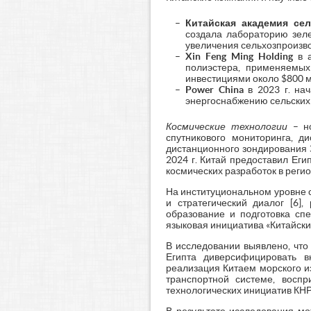
Китайская академия се
создала лабораторию зеле
увеличения сельхозпроизво
Xin Feng Ming Holding
в 
полиэстера, применяемых
инвестициями около $800 м
Power China
в 2023 г. на
энергоснабжению сельских 
Космические технологии
– но
спутникового мониторинга, д
дистанционного зондирования З
2024 г. Китай предоставил Еги
космических разработок в регион
На институциональном уровне с
и стратегический диалог [6]
образование и подготовка спе
языковая инициатива «Китайский
В исследовании выявлено, что
Египта диверсифицировать в
реализация Китаем морского и
транспортной системе, воспр
технологических инициатив КНР