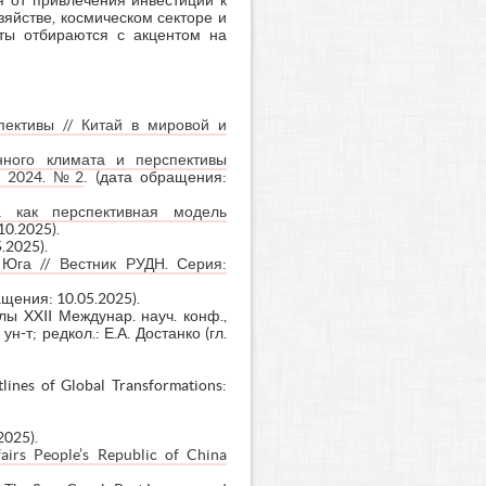
я от привлечения инвестиций к
яйстве, космическом секторе и
кты отбираются с акцентом на
пективы // Китай в мировой и
ного климата и перспективы
а, 2024. №2
. (дата обращения:
ва как перспективная модель
10.2025).
.2025).
 Юга // Вестник РУДН. Серия:
ащения: 10.05.2025).
 XXII Междунар. науч. конф.,
н-т; редкол.: Е.А. Достанко (гл.
lines of Global Transformations:
2025).
airs People’s Republic of China