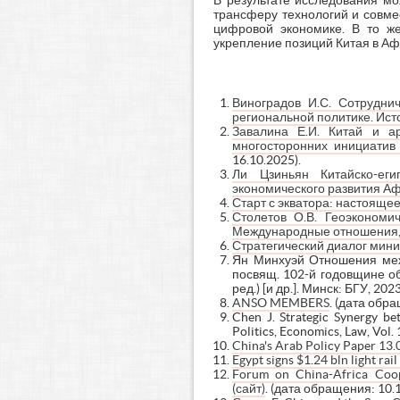
В результате исследования мо
трансферу технологий и совме
цифровой экономике. В то же
укрепление позиций Китая в Аф
Виноградов И.С. Сотрудни
региональной политике. Ист
Завалина Е.И. Китай и а
многосторонних инициатив
16.10.2025).
Ли Цзиньян Китайско-еги
экономического развития А
Старт с экватора: настояще
Столетов О.В. Геоэкономи
Международные отношения,
Стратегический диалог мини
Ян Минхуэй Отношения межд
посвящ. 102-й годовщине обра
ред.) [и др.]. Минск: БГУ, 202
ANSO MEMBERS
. (дата обра
Chen J. Strategic Synergy be
Politics, Economics, Law, Vol.
China's Arab Policy Paper 13.
Egypt signs $1.24 bln light ra
Forum on China-Africa Coope
(сайт)
. (дата обращения: 10.1