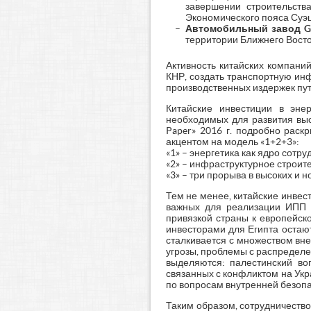
завершении строительств
Экономического пояса Суэцк
Автомобильный завод G
территории Ближнего Восток
Активность китайских компани
КНР, создать транспортную инф
производственных издержек путё
Китайские инвестиции в энер
необходимых для развития высо
Paper» 2016 г. подробно раск
акцентом на модель «1+2+3»:
«1» – энергетика как ядро сотру
«2» – инфраструктурное строите
«3» – три прорыва в высоких и 
Тем не менее, китайские инвес
важных для реализации ИПП и
привязкой страны к европейск
инвесторами для Египта остают
сталкивается с множеством вне
угрозы, проблемы с распределе
выделяются: палестинский воп
связанных с конфликтом на Ук
по вопросам внутренней безопа
Таким образом, сотрудничеств