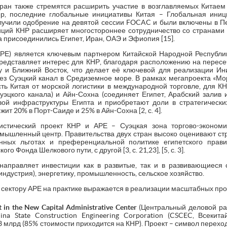
ран также стремятся расширить участие в возглавляемых Китаем
р, последние глобальные инициативы Китая – Глобальная иниц
лучили одобрение на девятой сессии FOCAC и были включены в 
озиций КНР расширяет многостороннее сотрудничество со странам
а присоединились Египет, Иран, ОАЭ и Эфиопия [15].
АРЕ) является ключевым партнером Китайской Народной Республи
представляет интерес для КНР, благодаря расположению на пересе
и Ближний Восток, что делает её ключевой для реализации Ини
ез Суэцкий канал в Средиземное море. В рамках мегапроекта «Мор
сть Китая от морской логистики в международной торговле, для К
эцкого канала) и Айн-Сохна (соединяет Египет, Арабский залив и 
вой инфраструктуры Египта и приобретают доли в стратегически
т 20% в Порт-Саиде и 25% в Айн-Сохна [2, с. 4].
истический проект КНР и АРЕ – Суэцкая зона торгово-экономи
мышленный центр. Правительства двух стран высоко оценивают стро
нных льготах и преференциальной политике египетского прави
 Фонда Шелкового пути, с другой [3, с. 21,23], [5, с. 3].
направляет инвестиции как в развитые, так и в развивающиеся 
ндустрия), энергетику, промышленность, сельское хозяйство.
сектору АРЕ на практике выражается в реализации масштабных проек
t
in
the
New
Capital
Administrative
Center
(Центральный деловой ра
ina State Construction Engineering Corporation (CSCEC, Всекит
3 млрд (85% стоимости приходится на КНР). Проект – символ переход