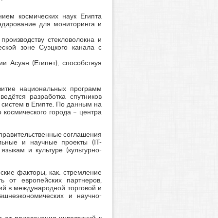
ием космических наук Египта
ондирование для мониторинга и
производству стекловолокна и
еской зоне Суэцкого канала с
и Асуан (Египет), способствуя
витие национальных программ
ведётся разработка спутников
 систем в Египте. По данным на
о космического города – центра
правительственные соглашения
льные и научные проекты (IT-
языкам и культуре (культурно-
ские факторы, как: стремление
ь от европейских партнеров,
ий в международной торговой и
нешнеэкономических и научно-