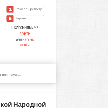
Email при регистрации
Пароль
ЗАПОМНИТЬ МЕНЯ
ВОЙТИ
ЗАБЫЛИ
ЛОГИН
/
ПАРОЛЬ
?
П
О
И
С
К
ской Народной