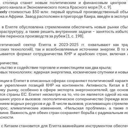
а столица станет новым политическим и финансовым центром Е
ого канала и Экономического пояса Красного моря [9, с. 9].
eely
стоимостью $50 млн: первый крупный производственный объе
а и Африки. Завод расположен в пригороде Каира, введён в эксплуатац
й в Египте обусловлена стремлением обеспечить новые рынки сбы
раструктуру, а также решить внутренние задачи – занятость избы
м переноса производств за рубеж [1, с. 198].
гетический сектор Египта в 2023-2025 гг. охватывают как тр
ких технологий), так и возобновляемые источники энергии. В то же
рывается формат сотрудничества КНР и арабских стран, включая 
дничества;
льство и содействие торговле и инвестициям как два крыла;
новых технологиях: ядерная энергетика, космические спутники и новые
тиции в Египет в описанных сферах сохраняют политический характе
 укрепления позиций КНР на континенте. Активность Китая в Е
ому рынку, особенно в сфере экспорта энергоносителей, где осн
ся страны ЕС. Египет несмотря на то, что он является одной из н
шних угроз и вызовов: геополитическое соперничество (прежде всег
нием водных ресурсов и др. В числе вызовов, усиливающих стремлен
рос, климатические изменения, «Нильская проблема», а также 
раине. Важность для обеих стран сохраняет борьба с радикальным 
сности.
о с Китаем становится для Египта важнейшим инструментом обеспе