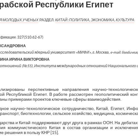
рабской Республики Египет
ИЯ МОЛОДЫХ УЧЕНЫХ
РАЗДЕЛ:
КИТАЙ: ПОЛИТИКА, ЭКОНОМИКА, КУЛЬТУРА
ификации:
327(510:62-67)
ЕКСАНДРОВНА
сследовательский ядерный университет «МИФИ», г. Москва, e-mail: liseduvea
ЛИНА ИРИНА ВИКТОРОВНА
отношений (№55), Института международных отношений Национального и
изированы перспективные направления научно-технологическо
й Республикой Египет. В работе рассмотрен геополитический конт
аны примерами проектов ключевые сферы взаимодействия.
ное научно-технологическое сотрудничество, Китай, Египет, Ин
транспорт, биотехнологии, сельское хозяйство, медицина, космическ
дарства и Китай поддерживают друг друга в рамках ООН. На дебата
ния коммунистического Китая в состав организации и исключени
е решения в пользу КНР [15].