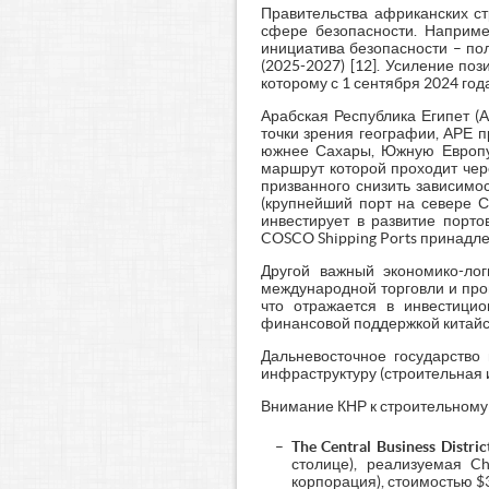
Правительства африканских ст
сфере безопасности. Наприме
инициатива безопасности – по
(2025-2027) [12]. Усиление п
которому с 1 сентября 2024 год
Арабская Республика Египет (
точки зрения географии, АРЕ 
южнее Сахары, Южную Европу 
маршрут которой проходит чер
призванного снизить зависимо
(крупнейший порт на севере Су
инвестирует в развитие порто
COSCO Shipping Ports принадлежи
Другой важный экономико-лог
международной торговли и про
что отражается в инвестицио
финансовой поддержкой китайского
Дальневосточное государство 
инфраструктуру (строительная и
Внимание КНР к строительному 
The
Central
Business
Distric
столице), реализуемая Ch
корпорация), стоимостью $