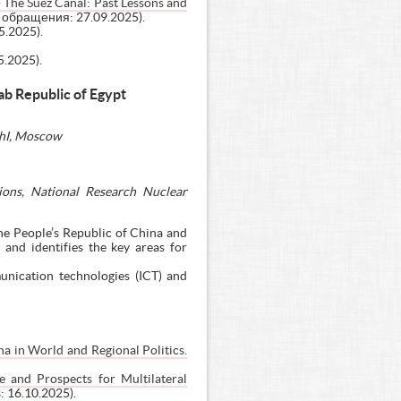
s) The Suez Canal: Past Lessons and
а обращения: 27.09.2025).
5.2025).
5.2025).
ab Republic of Egypt
EPhI, Moscow
tions, National Research Nuclear
the People’s Republic of China and
 and identifies the key areas for
unication technologies (ICT) and
a in World and Regional Politics.
e and Prospects for Multilateral
s: 16.10.2025).