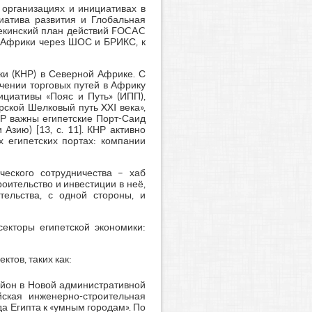
 организациях и инициативах в
иатива развития и Глобальная
Пекинский план действий FOCAC
и Африки через ШОС и БРИКС, к
ки (КНР) в Северной Африке. С
чении торговых путей в Африку
циативы «Пояс и Путь» (ИПП),
ской Шелковый путь XXI века»,
НР важны египетские Порт-Саид
Азию) [13, с. 11]. КНР активно
х египетских портах: компании
ческого сотрудничества – хаб
ительство и инвестиции в неё,
тельства, с одной стороны, и
секторы египетской экономики:
тов, таких как:
йон в Новой административной
айская инженерно-строительная
а Египта к «умным городам». По