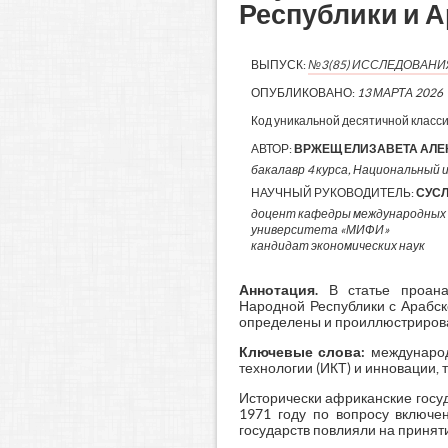
Республики и А
ВЫПУСК:
№3(85) ИССЛЕДОВАН
ОПУБЛИКОВАНО:
13 МАРТА 2026
Код уникальной десятичной класс
АВТОР:
ВРЖЕЩ ЕЛИЗАВЕТА АЛ
бакалавр 4 курса, Национальный и
НАУЧНЫЙ РУКОВОДИТЕЛЬ:
СУС
доцент кафедры международных 
университета «МИФИ»
кандидат экономических наук
Аннотация
.
В статье проанал
Народной Республики с Арабско
определены и проиллюстриров
Ключевые слова:
международ
технологии (ИКТ) и инновации, 
Исторически африканские госу
1971 году по вопросу включе
государств повлияли на приняти