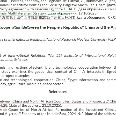
nal – Politics, Economy, and Logistics. In: Lutmar, C., Rubinovitz, Z. (ed
udies in Maritime Politics and Security. Palgrave Macmillan, Cham
. (дат
Party Agreement with Telecom Egypt for PEACE
. (дата обращения: 07.0
ina’s Multilateralism Strategy
. (дата обращения: 19.10.2025).
发展第十四个五年规划和2035年远景目标纲要
. (дата обращения: 07.0
 Cooperation Between the People’s Republic of China and the Ar
tute of International Relations, National Research Nuclear University M
 of International Relations (No. 55), Institute of International Rela
Economic Sciences
omising directions of scientific and technological cooperation between 
study examines the geopolitical context of China’s interests in Egypt
th project examples.
fic and technological cooperation, China, Egypt, information and comm
ogy, agriculture, medicine, space sector.
References:
etween China and North African Countries: Status and Prospects // Chin
. №28
. (date of the address: 23.10.2025).
Arab Countries of North Africa: Formation of the Investment Climat
 and Algeria) // Economy of the Middle East, 2024. №2
. (date of the addres