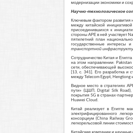
модернизации экономики и сох
Научно-технологическое со
Ключевым фактором развития н
между китайской инициативой 
присоединившихся к инициати
стороны АРЕ в ней участвует Na
пятилетний план национальног
государственные интересы 
транспортной инфраструктуры
Сотрудничество Китая и Египта
на этом направлении: Pakistan
сети, обеспечивающей высокос
[13, с. 341]. Его разработка и
между Telecom Egypt, Hengtong 
Видное место в стратегиях А
пути» (ЦШП, Digital Silk Roa
покрытия 5G в странах-партнер
Huawei Cloud.
Китай реализует в Египте м
электрифицированного легкор
консорциум (China Railway Gr
легкорельсовой линии стоимость
Китайские компании и научные