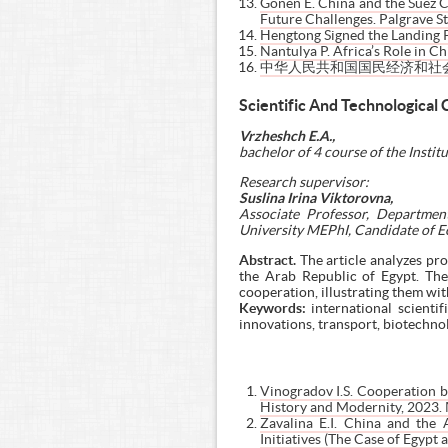
Gonen E. China and the Suez Ca
Future Challenges. Palgrave St
Hengtong Signed the Landing 
Nantulya P. Africa’s Role in Ch
中华人民共和国国民经济和社会
Scientific And Technological
Vrzheshch E.A.,
bachelor of 4 course of the Insti
Research supervisor:
Suslina Irina Viktorovna,
Associate Professor, Department
University MEPhI, Candidate of 
Abstract.
The article analyzes pr
the Arab Republic of Egypt. The 
cooperation, illustrating them wi
Keywords:
international scienti
innovations, transport, biotechnol
Vinogradov I.S. Cooperation b
History and Modernity, 2023
Zavalina E.I. China and the 
Initiatives (The Case of Egypt