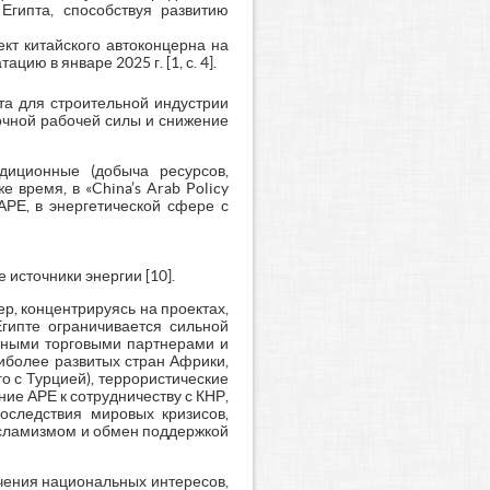
гипта, способствуя развитию
кт китайского автоконцерна на
ию в январе 2025 г. [1, с. 4].
та для строительной индустрии
точной рабочей силы и снижение
адиционные (добыча ресурсов,
 время, в «China’s Arab Policy
АРЕ, в энергетической сфере с
 источники энергии [10].
р, концентрируясь на проектах,
гипте ограничивается сильной
овными торговыми партнерами и
аиболее развитых стран Африки,
о с Турцией), террористические
ие АРЕ к сотрудничеству с КНР,
последствия мировых кризисов,
исламизмом и обмен поддержкой
чения национальных интересов,