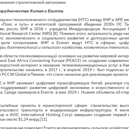
ранения стратегической автономии.
трудничество Китая и Египта
аучно-технологического сотрудничества (НТС) между КНР и АРЕ явл
«Пояс и путь» и египетской программой «Видение 2030» [9]. Та
ве, росло, КНР в 2018 г. учредила Международную Ассоциацию
tional Research Center (NRS) [8]. Помимо этого, актуальность ряда н
о экономического и социального развития и долгосрочных целей
и цели госпрограмм, КНР и Египет ведут НТС в сферах:
цифр
, биотехнологий и сельского хозяйства, космических технологи
 в области
телекоммуникаций
основано на развитии мировой интер
 and East Africa Connecting Europe (PEACE) по созданию совреме
коростной интернет и оказание телекоммуникационных услуг в Аз
 строительство начались в 2017 г., в апреле 2019 г. был подписан
и PCCW Global в Пекине, что стало началом для реализации проекта в
РЕ и КНР занимает
цифровая трансформация.
Китай, реализуя с
d), поддерживает развитие цифровой экономики и искусственного и
а. Среди примеров в Египте: в мае 2024 г. Huawei объявила об отк
асштабные проекты в
транспортной сфере
: строительство выс
ельсового транспорта и модернизации инфраструктуры. К июлю
oup и AVIC International Holding Corp) завершил создание первой
ю около $1,24 млрд [11].
 организации помогают Египту модернизировать
сельское хозяйств