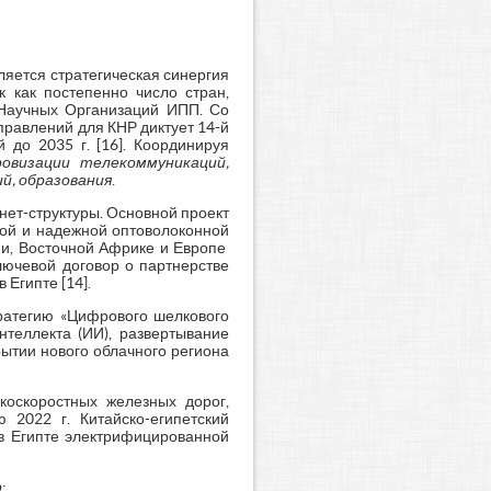
яется стратегическая синергия
к как постепенно число стран,
 Научных Организаций ИПП. Со
аправлений для КНР диктует 14-й
 до 2035 г. [16]. Координируя
овизации телекоммуникаций,
й, образования
.
нет-структуры. Основной проект
нной и надежной оптоволоконной
ии, Восточной Африке и Европе
 ключевой договор о партнерстве
 Египте [14].
тратегию «Цифрового шелкового
нтеллекта (ИИ), развертывание
рытии нового облачного региона
окоскоростных железных дорог,
 2022 г. Китайско-египетский
 в Египте электрифицированной
о
: