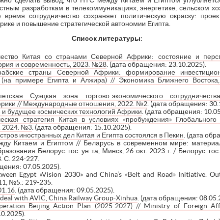
жно сделать вывод, что НТС между Китаем и Египтом углубляетс
стным разработкам в телекоммуникациях, энергетике, сельском хоз
 время сотрудничество сохраняет политическую окраску: прое
рике и повышение стратегической автономии Египта.
Список литературы:
чество Китая со странами Северной Африки: состояние и перс
ория и современность, 2023. №28
. (дата обращения: 23.10.2025).
рабские страны Северной Африки: формирование инвестицион
 (на примере Египта и Алжира) // Экономика Ближнего Восток
петская Суэцкая зона торгово-экономического сотрудничест
фрики // Международные отношения, 2022. №2
. (дата обращения: 30.
е и будущее космических технологий Африки
. (дата обращения: 10.05
ческая стратегия Китая в условиях «пробуждения» Глобального
 2024. №3
. (дата обращения: 15.10.2025).
стров иностранных дел Китая и Египта состоялся в Пекин
. (дата обр
у Китаем и Египтом // Беларусь в современном мире: материалы
зования Белорус. гос. ун-та, Минск, 26 окт. 2023 г. / Белорус. гос. у
3. С. 224-227.
щения: 07.05.2025).
tween Egypt «Vision 2030» and China’s «Belt and Road» Initiative. Out
 11, №5.: 219-235.
01.16
. (дата обращения: 09.05.2025).
il deal with AVIC, China Railway Group-Xinhua
. (дата обращения: 08.05.
ration Beijing Action Plan (2025-2027) // Ministry of Foreign Aff
0.2025).