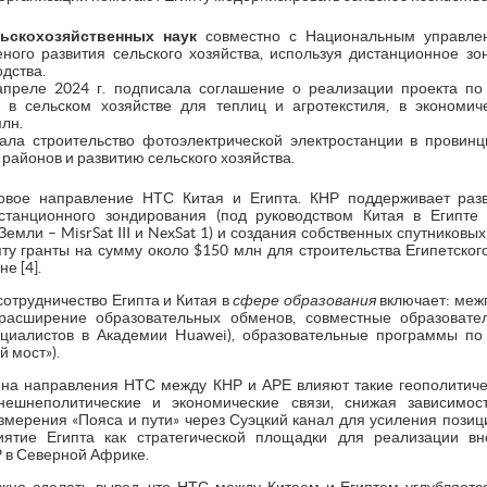
льскохозяйственных наук
совместно с Национальным управлен
ного развития сельского хозяйства, используя дистанционное з
дства.
апреле 2024 г. подписала соглашение о реализации проекта по 
 в сельском хозяйстве для теплиц и агротекстиля, в экономич
лн.
чала строительство фотоэлектрической электростанции в провинци
районов и развитию сельского хозяйства.
вое направление НТС Китая и Египта. КНР поддерживает раз
истанционного зондирования (под руководством Китая в Египте 
емли – MisrSat III и NexSat 1) и создания собственных спутниковых
пту гранты на сумму около $150 млн для строительства Египетског
е [4].
отрудничество Египта и Китая в
сфере образования
включает: меж
, расширение образовательных обменов, совместные образовате
циалистов в Академии Huawei), образовательные программы по 
 мост»).
 на направления НТС между КНР и АРЕ влияют такие геополитиче
нешнеполитические и экономические связи, снижая зависимост
змерения «Пояса и пути» через Суэцкий канал для усиления позиц
иятие Египта как стратегической площадки для реализации в
 в Северной Африке.