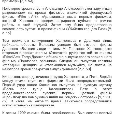
премьеры [2, с. 53].
Некоторое время спустя Александр Алексеевич смог заручиться
разрешением на прокат фильмов знаменитой французской
фирмы «Film d’Art». «Арлезианка» стала первым фильмом,
который Ханжонков продемонстрировал публике в рамках
работы с этой студией. Затем ему была предоставлена
возможность пустить в прокат фильм «Убийство герцога Гиза» [9,
с. 46].
Тем временем конкуренция Ханжонкова и Дранкова лишь
набирала обороты. Большим успехом был отмечен фильм
Дранкова «Бывшие люди – типы М. Горького». Ханжонков же
отправил в прокат фильм «Отпечаток руки» все той же фирмы
«Filmd’Art». Тогда Дранков объявил о выпуске своего эпохального
фильма «Понизовая вольница». Следом он выпустил картины
«Усердный денщик» и «Увлекшийся музыкант», но потом на
некоторое время прекратил выпуск фильмов [2, с. 53].
Кинорынок сосредоточился в руках Ханжонкова и Пате. Борьба
между этими крупными фирмами была непродолжительной.
Первый удар нанес Ханжонков, выпустивший русскую картину
«Песнь про купца Калашникова». Пате в ответ
продемонстрировал публике первый цветной фильм
«Производство бамбуковых шляп на Зондских островах» [9, с. 61-
62]. В итоге, на какое-то время Ханжонков сосредоточился
исключительно на кинопрокате.
К осени 1909 съемки были возобновлены. Был создан первый