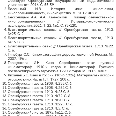
Оренбург: Оренбургский государственный педагогический
университет, 2016. С. 55-59.
Беленький И.В. История кино: киносъемки,
кинопромышленность, киноискусство. М.: 2019. 402 с.
Бессолицын А.А. А.А. Ханжонков – пионер отечественной
кинопромышленности // Историко-экономические
исследования, 2021. Т. 22, №1. С. 98-120.
Благотворительные сеансы // Оренбургская газета, 1910.
№25. С. 2.
Благотворительные сеансы // Оренбургская газета, 1913.
№16. С. 3.
Благотворительный сеанс // Оренбургская газета, 1913. №22.
С. 6.
Гинзбург С.С. Кинематография дореволюционной России. М.:
2007. 496 с.
Гращенкова И.Н. Кино Серебряного века: русский
кинематограф 1910-х годов и Кинематограф Русского
послеоктябрьского зарубежья 1920-х годов. М.: 2005. 430 с.
Лихачев Б.С. Кино в России. (1896-1926): Материалы к истории
русского кино. Часть I. Л.: 1927. 208 с.
Оренбургская газета. 1908. №238.С. 6.
Оренбургская газета. 1908. №252.С. 6.
Оренбургская газета. 1910. №23.С. 6.
Оренбургская газета. 1910. №72. С. 6.
Оренбургская газета. 1913. №20. С. 6.
Оренбургская газета. 1913. №225. С. 6.
Оренбургская газета. 1913. №5. С. 6.
Оренбургский листок. 1895. №11. С. 6.