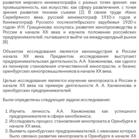
развития мирового кинематографа с разных точек зрения: как
промышленность, как искусство, как сферу развлечения, с точки
зрения развития техники съемки [2]. В своем труде «Кино
Серебряного века: русский кинематограф 1910-х годов и
Кинематограф Русского послеоктябрьского зарубежья 1920-х
годов» И.Н. Гращенкова коснулась развития кинопроизводства в
России в начале XX века и изучила положение российских
предпринимателей, пытавшихся выйти на международный рынок
[8].
Объектом исследования является киноиндустрия в России
начала XX века. Предметом исследования выступают
предпринимательская деятельность А.А. Ханжонкова, как одного
из пионеров становления отечественной киноотрасли, и бизнес
оренбургских кинопромышленников в начале XX века.
Целью исследования является изучение кинопроката в России в
начале ХХ века на примере деятельности А. А. Ханжонкова и
оренбургских предпринимателей.
Были определены следующие задачи исследования:
Изучить личность А.А. Ханжонкова как успешного
предпринимателя в сфере кинобизнеса;
Исследовать процесс становления кинопроката в Оренбурге в
начале ХХ века;
Выявить оренбургских предпринимателей, с именами которых
было связано развитие кинопроката в Оренбурге в начале ХХ