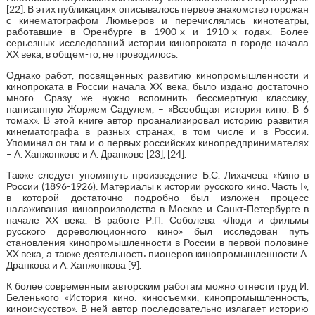
[22]. В этих публикациях описывалось первое знакомство горожан
с кинематографом Люмьеров и перечислялись кинотеатры,
работавшие в Оренбурге в 1900-х и 1910-х годах. Более
серьезных исследований истории кинопроката в городе начала
XX века, в общем-то, не проводилось.
Однако работ, посвященных развитию кинопромышленности и
кинопроката в России начала XX века, было издано достаточно
много. Сразу же нужно вспомнить бессмертную классику,
написанную Жоржем Садулем, – «Всеобщая история кино. В 6
томах». В этой книге автор проанализировал историю развития
кинематографа в разных странах, в том числе и в России.
Упоминал он там и о первых российских кинопредпринимателях
– А. Ханжонкове и А. Дранкове [23], [24].
Также следует упомянуть произведение Б.С. Лихачева «Кино в
России (1896-1926): Материалы к истории русского кино. Часть I»,
в которой достаточно подробно был изложен процесс
налаживания кинопроизводства в Москве и Санкт-Петербурге в
начале XX века. В работе Р.П. Соболева «Люди и фильмы
русского дореволюционного кино» был исследован путь
становления кинопромышленности в России в первой половине
XX века, а также деятельность пионеров кинопромышленности А.
Дранкова и А. Ханжонкова [9].
К более современным авторским работам можно отнести труд И.
Беленького «История кино: киносъемки, кинопромышленность,
киноискусство». В ней автор последовательно излагает историю