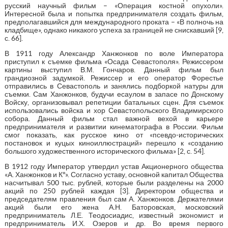
русский научный фильм – «Операция костной опухоли».
Интересной была и попытка предпринимателя создать фильм,
предполагавшийся для международного проката – «В полночь на
кладбище», однако никакого успеха за границей не снискавший [9,
с. 66].
В 1911 году Александр Ханжонков по воле Императора
приступил к съемке фильма «Осада Севастополя». Режиссером
картины выступил В.М. Гончаров. Данный фильм был
грандиозной задумкой. Режиссер и его оператор Форестье
отправились в Севастополь и занялись подборкой натуры для
съемки. Сам Ханжонков, будучи есаулом в запасе по Донскому
Войску, организовывал репетиции батальных сцен. Для съемок
использовались войска и хор Севастопольского Владимирского
собора. Данный фильм стал важной вехой в карьере
предпринимателя и развитии кинематографа в России. Фильм
смог показать, как русское кино от «псевдо-исторических
постановок и куцых киноиллюстраций» перешло к «созданию
большого художественного исторического фильма» [2, с. 54].
В 1912 году Император утвердил устав Акционерного общества
«А. Ханжонков и К°». Согласно уставу, основной капитал Общества
насчитывал 500 тыс. рублей, которые были разделены на 2000
акций по 250 рублей каждая [3]. Директором общества и
председателям правления был сам А. Ханжонков. Держателями
акций были его жена А.Н. Баторовская, московский
предприниматель Л.Е. Теодосиадис, известный экономист и
предприниматель И.Х. Озеров и др. Во время первого