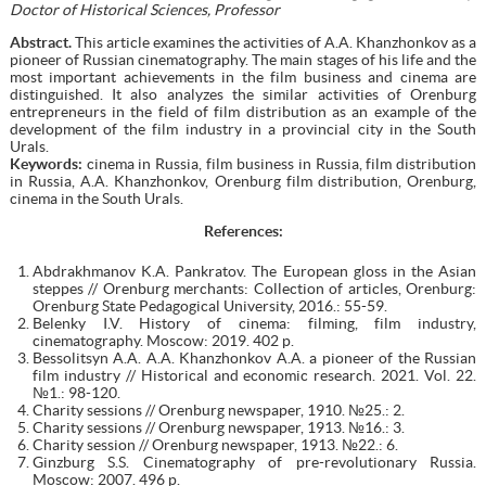
Doctor of Historical Sciences, Professor
Abstract.
This article examines the activities of A.A. Khanzhonkov as a
pioneer of Russian cinematography. The main stages of his life and the
most important achievements in the film business and cinema are
distinguished. It also analyzes the similar activities of Orenburg
entrepreneurs in the field of film distribution as an example of the
development of the film industry in a provincial city in the South
Urals.
Keywords:
cinema in Russia, film business in Russia, film distribution
in Russia, A.A. Khanzhonkov, Orenburg film distribution, Orenburg,
cinema in the South Urals.
References:
Abdrakhmanov K.A. Pankratov. The European gloss in the Asian
steppes // Orenburg merchants: Collection of articles, Orenburg:
Orenburg State Pedagogical University, 2016.: 55-59.
Belenky I.V. History of cinema: filming, film industry,
cinematography. Moscow: 2019. 402 p.
Bessolitsyn A.A. A.A. Khanzhonkov A.A. a pioneer of the Russian
film industry // Historical and economic research. 2021. Vol. 22.
№1.: 98-120.
Charity sessions // Orenburg newspaper, 1910. №25.: 2.
Charity sessions // Orenburg newspaper, 1913. №16.: 3.
Charity session // Orenburg newspaper, 1913. №22.: 6.
Ginzburg S.S. Cinematography of pre-revolutionary Russia.
Moscow: 2007. 496 p.