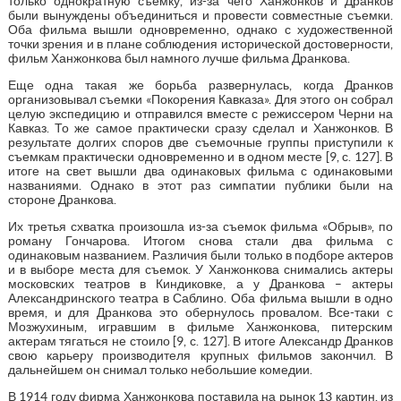
только однократную съемку, из-за чего Ханжонков и Дранков
были вынуждены объединиться и провести совместные съемки.
Оба фильма вышли одновременно, однако с художественной
точки зрения и в плане соблюдения исторической достоверности,
фильм Ханжонкова был намного лучше фильма Дранкова.
Еще одна такая же борьба развернулась, когда Дранков
организовывал съемки «Покорения Кавказа». Для этого он собрал
целую экспедицию и отправился вместе с режиссером Черни на
Кавказ. То же самое практически сразу сделал и Ханжонков. В
результате долгих споров две съемочные группы приступили к
съемкам практически одновременно и в одном месте [9, с. 127]. В
итоге на свет вышли два одинаковых фильма с одинаковыми
названиями. Однако в этот раз симпатии публики были на
стороне Дранкова.
Их третья схватка произошла из-за съемок фильма «Обрыв», по
роману Гончарова. Итогом снова стали два фильма с
одинаковым названием. Различия были только в подборе актеров
и в выборе места для съемок. У Ханжонкова снимались актеры
московских театров в Киндиковке, а у Дранкова – актеры
Александринского театра в Саблино. Оба фильма вышли в одно
время, и для Дранкова это обернулось провалом. Все-таки с
Мозжухиным, игравшим в фильме Ханжонкова, питерским
актерам тягаться не стоило [9, с. 127]. В итоге Александр Дранков
свою карьеру производителя крупных фильмов закончил. В
дальнейшем он снимал только небольшие комедии.
В 1914 году фирма Ханжонкова поставила на рынок 13 картин, из