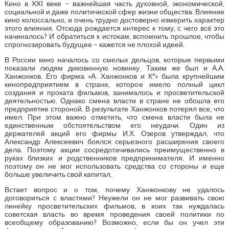
Кино в XXI веке – важнейшая часть духовной, экономической,
социальной и даже политической сфер жизни общества. Влияние
кино колоссально, и очень трудно достоверно измерить характер
этого влияния. Отсюда рождается интерес к тому, с чего всё это
начиналось? И обратиться к истокам, вспомнить прошлое, чтобы
спрогнозировать будущее – кажется не плохой идеей.
В России кино началось со смелых дельцов, которые первыми
показали людям диковинную новинку. Таким же был и А.А.
Ханжонков. Его фирма «А. Ханжонков и К°» была крупнейшим
кинопредприятием в стране, которое имело полный цикл
создания и проката фильмов, занималось и просветительской
деятельностью. Однако смена власти в стране не обошла его
предприятие стороной. В результате Ханжонков потерял все, что
имел. При этом важно отметить, что смена власти была не
единственным обстоятельством его неудачи. Один из
держателей акций его фирмы И.Х. Озеров утверждал, что
Александр Алексеевич боялся серьезного расширения своего
дела. Поэтому акции сосредотачивались преимущественно в
руках близких и родственников предпринимателя. И именно
поэтому он не мог использовать средства со стороны и еще
больше увеличить свой капитал.
Встает вопрос и о том, почему Ханжонкову не удалось
договориться с властями? Неужели он не мог развивать свою
линейку просветительских фильмов, в коих так нуждалась
советская власть во время проведения своей политики по
всеобщему образованию? Возможно, если бы он учел эти