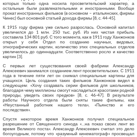
которых только одна носила просветительский характер, а
остальные были развлекательными и иностранными. Вообще
прокат иностранных фильмов (в основном – итальянских, фирмы
Чинес) был основной статьей дохода фирмы [8, с. 44-45].
К 1915 году фирма уже сильно разрослась. Основной капитал
увеличился до 1 млн. 250 тыс. руб. Из них чистая прибыль
составила 134 801 руб. С того момента, как в 1911 году Ханжонков
открыл у себя Отдел по созданию научных, видовых,
этнографических картин, количество этих специальных отделов
увеличилось до одиннадцати. Соответственно росло и качество
картин [3].
С первых лет существования своей фабрики Александр
Алексеевич занимался созданием лент просветительских. С 1911
года в течение пяти лет он снимал специальные картины для
учащихся. Цель создания таких фильмов Ханжонков видел в
следующем: «Хочу создавать серии фильмов для школьников,
благодаря чему миллионы смогут насладиться красотами родной
природы, увидеть своих предков» [8, с. 46-47]. В результате
работы Научного отдела были сняты такие фильмы, как
«Неустанный работник нашего тела», «Пьянство и его
последствия».
Спустя некоторое время Ханжонков получил специальное
разрешение от Священного синода «…на показ своих лент во
время Великого поста». Александр Алексеевич считал это дело
богоугодным, потому что «разумный кинематограф» просвещал