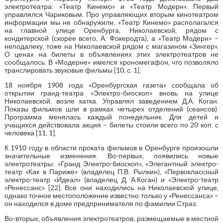
электротеатра: «Театр Кинемо» и «Театр Модерн». Первый
управлялся Чариковым. Про управляющих вторым кинотеатром
информации мы не обнаружили. «Театр Кинемо» располагался
на главной улице Оренбурга, Николаевской, рядом с
кондитерской (скорее всего, А. Фокеродта), а «Театр Модерн» –
неподалеку, тоже на Николаевской рядом с магазином «Зингер».
О ценах на билеты в объявлениях этих электротеатров не
сообщалось. В «Модерне» имелся хрономегафон, что позволяло
транслировать звуковые фильмы [10, с. 1].
18 ноября 1908 года «Оренбургская газета» сообщала об
открытии гранд-театра «Электро-биоскоп» вновь на улице
Николаевской, возле катка. Управлял заведением Д.А. Коган.
Показы фильмов шли в рамках четырех отделений (сеансов).
Программа менялась каждый понедельник. Для детей и
учащихся действовала акция – билеты стоили всего по 20 коп. с
человека [11, 1].
К 1910 году в области проката фильмов в Оренбурге произошли
значительные изменения. Во-первых, появились новые
электротеатры: «Гранд Электро-биоскоп», «Элегантный электро-
театр «Как в Париже» (владелец П.В. Рылкин), «Первоклассный
электро-театр «Идеал» (владелец Д. А.Коган) и «Электро-театр
«Ренессанс» [22]. Все они находились на Николаевской улице,
однако точное местоположение известно только у «Ренессанса» –
он находился в доме предпринимателя по фамилии Страз.
Во-вторых, объявления электротеатров, размещаемые в местной