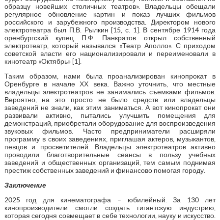
образцу новейших столичных театров». Владельцы обещали
регулярное обновление картин и показ лучших фильмов
российского и зарубежного производства. Директором нового
электротеатра был П.В. Рылкин [15, с. 1]. В сентябре 1914 года
оренбургский купец П.Ф. Панкратов открыл собственный
электротеатр, который назывался «Театр Аполло». С приходом
советской власти его национализировали и переименовали в
кинотеатр «Октябрь» [1].
Таким образом, нами была проанализирован кинопрокат в
Оренбурге в начале ХХ века. Важно уточнить, что местные
владельцы электротеатров не занимались съемками фильмов.
Вероятно, на это просто не было средств или владельцы
заведений не знали, как этим заниматься. А вот кинопрокат они
развивали активно, пытались улучшить помещения для
демонстраций, приобретали оборудование для воспроизведения
звуковых фильмов. Часто предприниматели расширяли
программу в своих заведениях, приглашая актеров, музыкантов,
певцов и просветителей. Владельцы электротеатров активно
проводили благотворительные сеансы в пользу учебных
заведений и общественных организаций, тем самым поднимая
престиж собственных заведений и финансово помогая городу.
Заключение
2025 год для кинематографа – юбилейный. За 130 лет
кинопроизводители смогли создать гигантскую индустрию,
которая сегодня совмещает в себе технологии, науку и искусство.