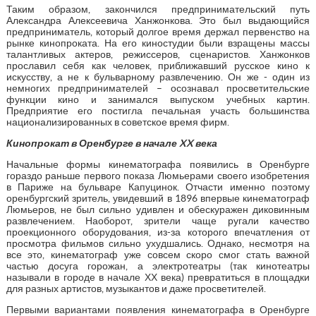
Таким образом, закончился предпринимательский путь
Александра Алексеевича Ханжонкова. Это был выдающийся
предприниматель, который долгое время держал первенство на
рынке кинопроката. На его киностудии были взращены массы
талантливых актеров, режиссеров, сценаристов. Ханжонков
прославил себя как человек, приближавший русское кино к
искусству, а не к бульварному развлечению. Он же - один из
немногих предпринимателей – осознавал просветительские
функции кино и занимался выпуском учебных картин.
Предприятие его постигла печальная участь большинства
национализированных в советское время фирм.
Кинопрокат в Оренбурге в начале
XX
века
Начальные формы кинематографа появились в Оренбурге
гораздо раньше первого показа Люмьерами своего изобретения
в Париже на бульваре Капуцинок. Отчасти именно поэтому
оренбургский зритель, увидевший в 1896 впервые кинематограф
Люмьеров, не был сильно удивлен и обескуражен диковинным
развлечением. Наоборот, зрители чаще ругали качество
проекционного оборудования, из-за которого впечатления от
просмотра фильмов сильно ухудшались. Однако, несмотря на
все это, кинематограф уже совсем скоро смог стать важной
частью досуга горожан, а электротеатры (так кинотеатры
называли в городе в начале ХХ века) превратиться в площадки
для разных артистов, музыкантов и даже просветителей.
Первыми вариантами появления кинематографа в Оренбурге