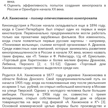
века;
Оценить эффективность попыток создания кинопроката в
России и Оренбурге начала ХХ века.
А.А. Ханжонков – пионер отечественного кинопроката
Киноиндустрия в России начала складываться еще в 1896 году,
когда в Санкт-Петербурге был открыт один из первых в мире
кинотеатров. Первоначально предприниматели могли работать
только как прокатчики зарубежных фильмов. Все изменилось,
когда стали появляться первые русские картины – например,
«Понизовая вольница», съемки которой организовал А. Дранков.
Среди известных нам компаний, которые занимались развитием
кинопромышленности в России в начале ХХ века, можно назвать
такие фирмы, как «П. Тиман и Ф. Рейнгард», т/д «И. Ермольев»,
«Торговый дом Харитонова» и более мелкие фирмы Дранкова,
Либкена, Перского [2, с. 51-52]. Однако «Торговый дом
Ханжонкова» существенно выделялся среди них.
Родился А.А. Ханжонков в 1877 году в деревне Ханжонковка в
области Войска Донского. Свой предпринимательский путь он
начал в 1905 году, когда на пожалованные ему после увольнения
из армии 5 тыс. рублей, он открыл небольшой кинотеатр в Москве
на улице Тверской. Однако у молодого человека были большие
амбиции. Поэтому в 1906 году он, совместно с тремя
вкладчиками, открыл собственный Торговый дом «в образе
товарищества на вере под фирмой «А. Ханжонков и К°» [3].
Основной коммерческой целью фирмы было производство и