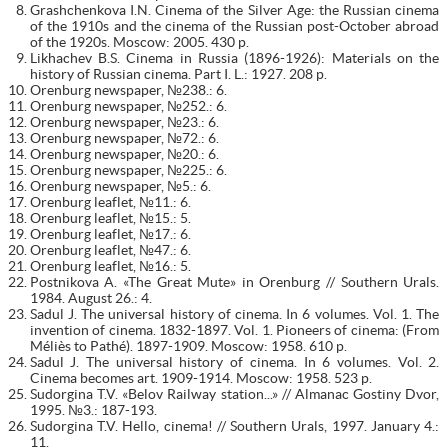
Grashchenkova I.N. Cinema of the Silver Age: the Russian cinema
of the 1910s and the cinema of the Russian post-October abroad
of the 1920s. Moscow: 2005. 430 p.
Likhachev B.S. Cinema in Russia (1896-1926): Materials on the
history of Russian cinema. Part I. L.: 1927. 208 p.
Orenburg newspaper, №238.: 6.
Orenburg newspaper, №252.: 6.
Orenburg newspaper, №23.: 6.
Orenburg newspaper, №72.: 6.
Orenburg newspaper, №20.: 6.
Orenburg newspaper, №225.: 6.
Orenburg newspaper, №5.: 6.
Orenburg leaflet, №11.: 6.
Orenburg leaflet, №15.: 5.
Orenburg leaflet, №17.: 6.
Orenburg leaflet, №47.: 6.
Orenburg leaflet, №16.: 5.
Postnikova A. «The Great Mute» in Orenburg // Southern Urals.
1984. August 26.: 4.
Sadul J. The universal history of cinema. In 6 volumes. Vol. 1. The
invention of cinema. 1832-1897. Vol. 1. Pioneers of cinema: (From
Méliès to Pathé). 1897-1909. Moscow: 1958. 610 p.
Sadul J. The universal history of cinema. In 6 volumes. Vol. 2.
Cinema becomes art. 1909-1914. Moscow: 1958. 523 p.
Sudorgina T.V. «Belov Railway station...» // Almanac Gostiny Dvor,
1995. №3.: 187-193.
Sudorgina T.V. Hello, cinema! // Southern Urals, 1997. January 4.:
11.