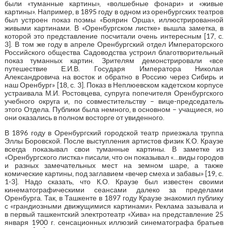
были «туманные картины», «волшебные фонари» и «живые
картины». Например, в 1895 году в одном из оренбургских театров
был устроен показ поэмы «Боярин Орша», иллюстрированной
живыми картинами. В «Оренбургском листке» вышла заметка, в
которой это представление посчитали очень интересным [17, с.
3]. В том же году в апреле Оренбургский отдел Императорского
Российского общества Садоводства устроил благотворительный
показ туманных картин. Зрителям демонстрировали «все
путешествие Е.И.В. Государя Императора Николая
Александровича на восток и обратно в Россию через Сибирь и
наш Оренбург» [18, с. 3]. Показ в Неплюевском кадетском корпусе
устраивала М.И. Ростовцева, супруга попечителя Оренбургского
учебного округа и, по совместительству – вице-председатель
этого Отдела. Публики была немного, в основном – учащиеся, но
они оказались в полном восторге от увиденного.
В 1896 году в Оренбургский городской театр приезжала труппа
Эллы Боровской. После выступления артистов физик К.О. Краузе
всегда показывал свои туманные картины. В заметке из
«Оренбургского листка» писали, что он показывал «…виды городов
и разных замечательных мест на земном шаре, а также
комические картины, под заглавием «вечер смеха и забавы» [19, с.
1-3]. Надо сказать, что К.О. Краузе был известен своими
кинематографическими сеансами далеко за пределами
Оренбурга. Так, в Ташкенте в 1897 году Краузе знакомил публику
с «грандиозными движущимися картинами». Реклама зазывала и
в первый ташкентский электротеатр «Хива» на представление 25
января 1900 г. сенсационных иллюзий синематографа братьев