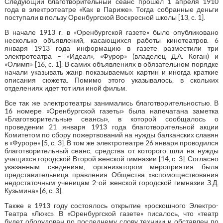
Следующий благотворительный сеанс прошел 1 апреля 1910
года в электротеатре «Как в Париже». Тогда собранные деньги
поступали в пользу Оренбургской Воскресной школы [13, с. 1].
В начале 1913 г. в «Оренбургской газете» было опубликовано
несколько объявлений, касающихся работы кинотеатров. 6
января 1913 года информацию в газете разместили три
электротеатра – «Идеал», «Фурор» (владелец Д.А. Коган) и
«Олимп» [16, с. 1]. В самих объявлениях в обязательном порядке
начали указывать жанр показываемых картин и иногда краткие
описания сюжета. Помимо этого указывалось, в скольких
отделениях идет тот или иной фильм.
Все так же электротеатры занимались благотворительностью. В
16 номере «Оренбургской газеты» была напечатана заметка
«Благотворительные сеансы», в которой сообщалось о
проведении 21 января 1913 года благотворительной акции
Комитетом по сбору пожертвований на нужды балканских славян
в «Фуроре» [5, с. 3]. В том же электротеатре 26 января проводился
благотворительный сеанс, средства от которого шли на нужды
учащихся городской Второй женской гимназии [14, с. 3]. Согласно
указанным сведениям, организатором мероприятия была
представительница правления Общества «вспомоществования
недостаточным ученицам 2-ой женской городской гимназии З.Д.
Кузьмина» [6, с. 3].
Также в 1913 году состоялось открытие «роскошного Электро-
Театра «Люкс». В «Оренбургской газете» писалось, что «театр
будет оборудован по последнему слову техники и обставлен по