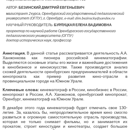
АВТОР:
БЕЗИНСКИЙ ДМИТРИЙ ЕВГЕНЬЕВИЧ
магистрант 2 курса, Оренбургский государственный педагогический
университет (ОГПУ), г. Оренбург, e-mail: dim.bezinscky@yandex.ru
НАУЧНЫЙ РУКОВОДИТЕЛЬ:
БУРЛУЦКАЯ ЕЛЕНА ВАДИМОВНА
проректор по научной работе Оренбургского государственного
педагогического университета (ОГПУ)
доктор исторических наук, профессор
Аннотация.
В данной статье рассматривается деятельность А.А.
Ханжонкова как пионера российской кинематографии.
Выделяются основные этапы его жизни и важнейшие достижения
в кинобизнесе и киноискусстве. Также производится анализ
схожей деятельности оренбургских предпринимателей в области
кинопроката как пример развития кино-отрасли в
провинциальном городе на Южном Урале.
Ключевые слова:
кинематограф в России, кинобизнес в России,
кинопрокат в России, А.А. Ханжонков, оренбургский кинопрокат,
Оренбург, кинематограф на Южном Урале.
В декабре этого года кинематограф будет отмечать свое 130-
летие. За, казалось бы, непродолжительное время кино смогло
развиться в огромную самостоятельную отрасль производства,
которая не только снимает фильмы, но и занимается их
прокатом, строит киностудии и кинотеатры, создает большое