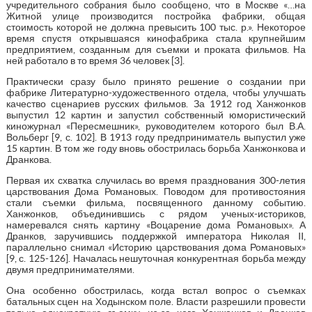
учредительного собрания было сообщено, что в Москве «…на
Житной улице производится постройка фабрики, общая
стоимость которой не должна превысить 100 тыс. р.». Некоторое
время спустя открывшаяся кинофабрика стала крупнейшим
предприятием, созданным для съемки и проката фильмов. На
ней работало в то время 36 человек [3].
Практически сразу было принято решение о создании при
фабрике Литературно-художественного отдела, чтобы улучшать
качество сценариев русских фильмов. За 1912 год Ханжонков
выпустил 12 картин и запустил собственный юмористический
киножурнал «Пересмешник», руководителем которого был В.А.
Вольберг [9, с. 102]. В 1913 году предприниматель выпустил уже
15 картин. В том же году вновь обострилась борьба Ханжонкова и
Дранкова.
Первая их схватка случилась во время празднования 300-летия
царствования Дома Романовых. Поводом для противостояния
стали съемки фильма, посвященного данному событию.
Ханжонков, объединившись с рядом ученых-историков,
намеревался снять картину «Воцарение дома Романовых». А
Дранков, заручившись поддержкой императора Николая II,
параллельно снимал «Историю царствования дома Романовых»
[9, с. 125-126]. Началась нешуточная конкурентная борьба между
двумя предпринимателями.
Она особенно обострилась, когда встал вопрос о съемках
батальных сцен на Ходынском поле. Власти разрешили провести