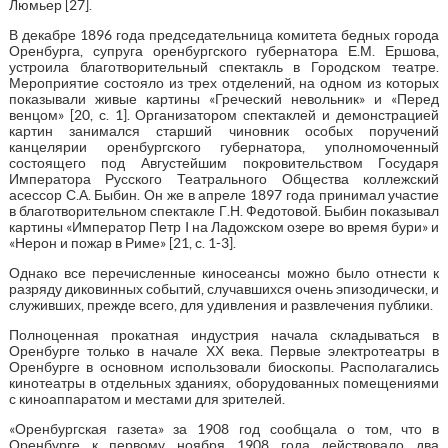
Люмьер [27].
В декабре 1896 года председательница комитета бедных города
Оренбурга, супруга оренбургского губернатора Е.М. Ершова,
устроила благотворительный спектакль в Городском театре.
Мероприятие состояло из трех отделений, на одном из которых
показывали живые картины «Греческий невольник» и «Перед
венцом» [20, с. 1]. Организатором спектаклей и демонстрацией
картин занимался старший чиновник особых поручений
канцелярии оренбургского губернатора, уполномоченный
состоящего под Августейшим покровительством Государя
Императора Русского Театрального Общества коллежский
асессор С.А. Быбин. Он же в апреле 1897 года принимал участие
в благотворительном спектакле Г.Н. Федотовой. Быбин показывал
картины «Император Петр I на Ладожском озере во время бури» и
«Нерон и пожар в Риме» [21, с. 1-3].
Однако все перечисленные киносеансы можно было отнести к
разряду диковинных событий, случавшихся очень эпизодически, и
служивших, прежде всего, для удивления и развлечения публики.
Полноценная прокатная индустрия начала складываться в
Оренбурге только в начале ХХ века. Первые электротеатры в
Оренбурге в основном использовали биоскопы. Располагались
кинотеатры в отдельных зданиях, оборудованных помещениями
с киноаппаратом и местами для зрителей.
«Оренбургская газета» за 1908 год сообщала о том, что в
Оренбурге к первому ноября 1908 года действовало два