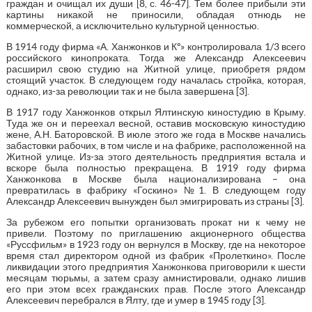
граждан и очищал их души [8, с. 46-47]. Тем более прибыли эти
картины никакой не приносили, обладая отнюдь не
коммерческой, а исключительно культурной ценностью.
В 1914 году фирма «А. Ханжонков и К°» контролировала 1/3 всего
российского кинопроката. Тогда же Александр Алексеевич
расширил свою студию на Житной улице, приобретя рядом
стоящий участок. В следующем году началась стройка, которая,
однако, из-за революции так и не была завершена [3].
В 1917 году Ханжонков открыл Ялтинскую киностудию в Крыму.
Туда же он и переехал весной, оставив московскую киностудию
жене, А.Н. Баторовской. В июле этого же года в Москве начались
забастовки рабочих, в том числе и на фабрике, расположенной на
Житной улице. Из-за этого деятельность предприятия встала и
вскоре была полностью прекращена. В 1919 году фирма
Ханжонкова в Москве была национализирована – она
превратилась в фабрику «Госкино» №1. В следующем году
Александр Алексеевич вынужден был эмигрировать из страны [3].
За рубежом его попытки организовать прокат ни к чему не
привели. Поэтому по приглашению акционерного общества
«Руссфильм» в 1923 году он вернулся в Москву, где на некоторое
время стал директором одной из фабрик «Пролеткино». После
ликвидации этого предприятия Ханжонкова приговорили к шести
месяцам тюрьмы, а затем сразу амнистировали, однако лишив
его при этом всех гражданских прав. После этого Александр
Алексеевич перебрался в Ялту, где и умер в 1945 году [3].