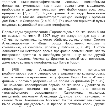
торговля «кинематографическими лентами, волшебными
фонарями, туманными картинами, различными машинами,
приборами и другими товарами для фабрикации всех этих
предметов» [7, с. 53]. Годом ранее Александр Алексеевич
приобрел в Москве кинематографическую контору «Торговый
дом Бомон и Сиверсен» [9, с 30-34]. Так начался тернистый путь к
созданию крупнейшей в стране кинофирмы.
Первые годы существования «Торгового дома Ханжонкова» были
не самыми легкими. В 1907 году он выпустил две картины:
«Открытие памятника на месте убийства великого князя Сергея
Александровича» и «Виды города Ярославля», которые, к
сожалению, не снискали, успеха у публики [9, с. 43]. В итоге
Ханжонков на некоторое время прекратил попытки снять что-то
интересное зрителю, а освободившуюся нишу занял другой
предприниматель, Александр Дранков, который смог потеснить
даже такие крупные кинофирмы как Пате и Гомон.
В 1908 году Александр Алексеевич попытался
реабилитироваться и отправился в заграничную командировку.
Там он нашел покровительство у фирмы Карло Росси «Итало-
фильм» и получил разрешение на прокат их фильмов [9, с. 45].
Так началась своеобразная борьба Ханжонкова и Дранкова за
лидирующие позиции на рынке. Однако эта попытка
«триумфального возвращения» Ханжонкова оказалась
неудачной, поскольку Александр Дранков снял сенсацию –
самого Льва Николаевича Толстого! На тот момент эта съемка
была самой обсуждаемой в прессе и затмила собой другие