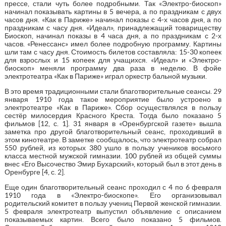
прессе, стали чуть более подробными. Так «Электро-биоскоп»
начинал показывать картины в 5 вечера, а по праздникам с двух
часов дня. «Как в Париже» начинал показы с 4-х часов дня, а по
праздникам с часу дня. «Идеал», принадлежащий товариществу
Биоскоп, начинал показы в 4 часа дня, а по праздникам с 2-х
часов. «Ренессанс» имел более подробную программу. Картины
шли там с часу дня. Стоимость билетов составляла: 15-30 копеек
для взрослых и 15 копеек для учащихся. «Идеал» и «Электро-
биоскоп» меняли программу два раза в неделю. В фойе
электротеатра «Как в Париже» играл оркестр бальной музыки.
В это время традиционными стали благотворительные сеансы. 29
января 1910 года такое мероприятие было устроено в
электротеатре «Как в Париже». Сбор осуществлялся в пользу
сестёр милосердия Красного Креста. Тогда было показано 5
фильмов [12, с. 1]. 31 января в «Оренбургской газете» вышла
заметка про другой благотворительный сеанс, проходивший в
этом кинотеатре. В заметке сообщалось, что электротеатр собрал
550 рублей, из которых 380 ушло в пользу учеников восьмого
класса местной мужской гимназии. 100 рублей из общей суммы
внес «Его Высочество Эмир Бухарский», который был в этот день в
Оренбурге [4, с. 2].
Еще один благотворительный сеанс проходил с 4 по 6 февраля
1910 года в «Электро-биоскопе». Его организовывал
родительский комитет в пользу учениц Первой женской гимназии.
5 февраля электротеатр выпустил объявление с описанием
показываемых картин. Всего было показано 5 фильмов.