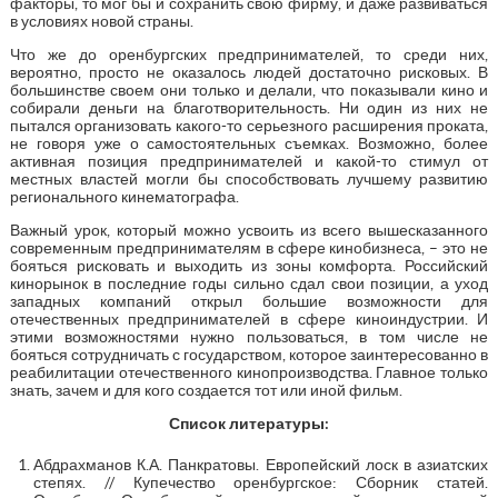
факторы, то мог бы и сохранить свою фирму, и даже развиваться
в условиях новой страны.
Что же до оренбургских предпринимателей, то среди них,
вероятно, просто не оказалось людей достаточно рисковых. В
большинстве своем они только и делали, что показывали кино и
собирали деньги на благотворительность. Ни один из них не
пытался организовать какого-то серьезного расширения проката,
не говоря уже о самостоятельных съемках. Возможно, более
активная позиция предпринимателей и какой-то стимул от
местных властей могли бы способствовать лучшему развитию
регионального кинематографа.
Важный урок, который можно усвоить из всего вышесказанного
современным предпринимателям в сфере кинобизнеса, – это не
бояться рисковать и выходить из зоны комфорта. Российский
кинорынок в последние годы сильно сдал свои позиции, а уход
западных компаний открыл большие возможности для
отечественных предпринимателей в сфере киноиндустрии. И
этими возможностями нужно пользоваться, в том числе не
бояться сотрудничать с государством, которое заинтересованно в
реабилитации отечественного кинопроизводства. Главное только
знать, зачем и для кого создается тот или иной фильм.
Список литературы:
Абдрахманов К.А. Панкратовы. Европейский лоск в азиатских
степях. // Купечество оренбургское: Сборник статей.