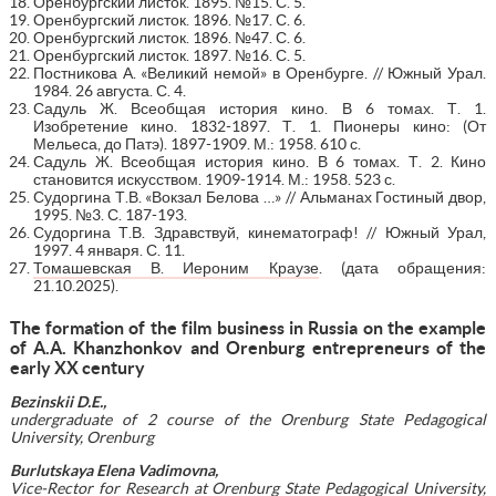
Оренбургский листок. 1895. №15. С. 5.
Оренбургский листок. 1896. №17. С. 6.
Оренбургский листок. 1896. №47. С. 6.
Оренбургский листок. 1897. №16. С. 5.
Постникова А. «Великий немой» в Оренбурге. // Южный Урал.
1984. 26 августа. С. 4.
Садуль Ж. Всеобщая история кино. В 6 томах. Т. 1.
Изобретение кино. 1832-1897. Т. 1. Пионеры кино: (От
Мельеса, до Патэ). 1897-1909. М.: 1958. 610 с.
Садуль Ж. Всеобщая история кино. В 6 томах. Т. 2. Кино
становится искусством. 1909-1914. М.: 1958. 523 с.
Судоргина Т.В. «Вокзал Белова …» // Альманах Гостиный двор,
1995. №3. С. 187-193.
Судоргина Т.В. Здравствуй, кинематограф! // Южный Урал,
1997. 4 января. С. 11.
Томашевская В. Иероним Краузе
. (дата обращения:
21.10.2025).
The formation of the film business in Russia on the example
of A.A. Khanzhonkov and Orenburg entrepreneurs of the
early XX century
Bezinskii D
.
E
.,
undergraduate of 2 course of the Orenburg State Pedagogical
University, Orenburg
Burlutskaya Elena Vadimovna,
Vice-Rector for Research at Orenburg State Pedagogical University,