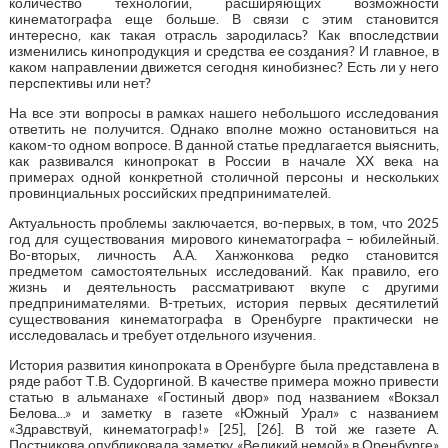
количество технологий, расширяющих возможности
кинематографа еще больше. В связи с этим становится
интересно, как такая отрасль зародилась? Как впоследствии
изменились кинопродукция и средства ее создания? И главное, в
каком направлении движется сегодня кинобизнес? Есть ли у него
перспективы или нет?
На все эти вопросы в рамках нашего небольшого исследования
ответить не получится. Однако вполне можно остановиться на
каком-то одном вопросе. В данной статье предлагается выяснить,
как развивался кинопрокат в России в начале XX века на
примерах одной конкретной столичной персоны и нескольких
провинциальных российских предпринимателей.
Актуальность проблемы заключается, во-первых, в том, что 2025
год для существования мирового кинематографа – юбилейный.
Во-вторых, личность А.А. Ханжонкова редко становится
предметом самостоятельных исследований. Как правило, его
жизнь и деятельность рассматривают вкупе с другими
предпринимателями. В-третьих, история первых десятилетий
существования кинематографа в Оренбурге практически не
исследовалась и требует отдельного изучения.
История развития кинопроката в Оренбурге была представлена в
ряде работ Т.В. Судоргиной. В качестве примера можно привести
статью в альманахе «Гостиный двор» под названием «Вокзал
Белова...» и заметку в газете «Южный Урал» с названием
«Здравствуй, кинематограф!» [25], [26]. В той же газете А.
Постникова опубликовала заметку «Великий немой» в Оренбурге»