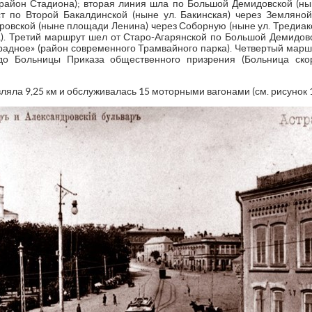
район Стадиона); вторая линия шла по Большой Демидовской (ны
т по Второй Бакалдинской (ныне ул. Бакинская) через Земляной
ровской (ныне площади Ленина) через Соборную (ныне ул. Тредиаков
. Третий маршрут шел от Старо-Агарянской по Большой Демидов
Отрадное» (район современного Трамвайного парка). Четвертый мар
 до Больницы Приказа общественного призрения (Больница ск
яла 9,25 км и обслуживалась 15 моторными вагонами (см. рисунок 1)