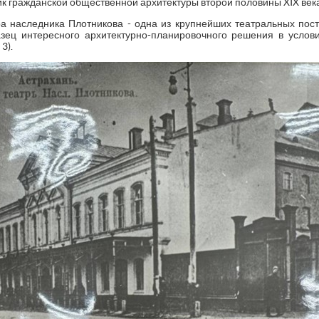
к гражданской общественной архитектуры второй половины XIX века
а наследника Плотникова - одна из крупнейших театральных пост
азец интересного архитектурно-планировочного решения в услов
3).