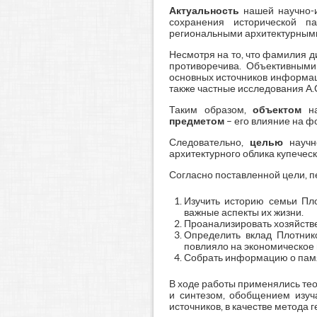
Актуальность
нашей научно-и
сохранения исторической п
региональными архитектурными
Несмотря на то, что фамилия д
противоречива. Объективными 
основных источников информа
также частные исследования А.С
Таким образом,
объектом
на
предметом
– его влияние на ф
Следовательно,
целью
научно
архитектурного облика купечес
Согласно поставленной цели, 
Изучить историю семьи Пл
важные аспекты их жизни.
Проанализировать хозяйств
Определить вклад Плотник
повлияло на экономическое 
Собрать информацию о памят
В ходе работы применялись те
и синтезом, обобщением изуч
источников, в качестве метода