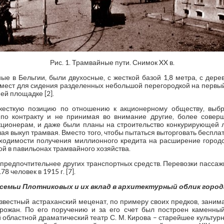
Рис. 1. Трамвайные пути. Снимок XX в.
ые в Бельгии, были двухосные, с жесткой базой 1,8 метра, с дер
мест для сидения разделенных небольшой перегородкой на первый и
ей площадке [2].
жесткую позицию по отношению к акционерному обществу, выб
») по контракту и не принимая во внимание другие, более сове
кционерам, и даже были планы на строительство конкурирующей 
чая выкуп трамвая. Вместо того, чтобы пытаться выторговать беспла
одимости получения миллионного кредита на расширение городс
ой в павильонах трамвайного хозяйства.
предпочтительнее других транспортных средств. Перевозки пассаж
78 человек в 1915 г. [7].
семьи Плотниковых и их вклад в архитектурный облик город
звестный астраханский меценат, по примеру своих предков, занима
рожан. По его поручению и за его счет был построен каменный
 областной драматический театр С. М. Кирова – старейшее культур