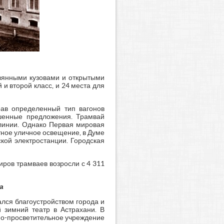
евянными кузовами и открытыми
 второй класс, и 24 места для
рав определенный тип вагонов
ршенные предложения. Трамвай
линии. Однако Первая мировая
тное уличное освещение, в Думе
кой электростанции. Городская
иров трамваев возросли с 4 311
а
лся благоустройством города и
 зимний театр в Астрахани. В
но-просветительное учреждение