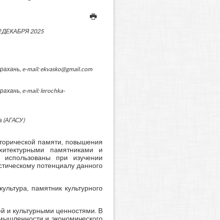
2 ДЕКАБРЯ 2025
ань, e-mail: ekvasko@gmail.com
ань, e-mail: lerochka-
 (АГАСУ)
торической памяти, повышения
хитектурными памятниками и
ь использованы при изучении
стическому потенциалу данного
культура, памятник культурного
й и культурными ценностями. В
омышленности и экономического