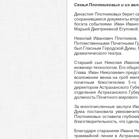
Семья Плотниковых и их вкл
Династия Плотниковых берет св
сохранившиеся документы второ
богата событиями. Иван Ивано
Марьей Дмитриевной Егуповой, 
Николай Иванович Плотников,
Потомственными Почетными Гра
был Гласным Городской Думы, Г
драматического театра.
Старший сын Николая Иванович
инженер-технологом. Его обще
Глава. Иван Николаевич предс
возложение венка на гроб имп
почетным блюстителем 5-го 
директором Астраханского Губ
отделения Астраханского Губ
должность Почетного мирового 
За многочисленные заслуги Ив
Дума постановила увековечит
Плотниковых оставила глубокий
благотворительность, что сдел
Благодаря стараниям Ивана Ни
трамвайной линии в Астрахан