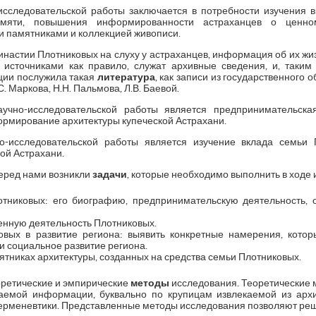
сследовательской работы заключается в потребности изучения в
амяти, повышения информированности астраханцев о ценно
 памятниками и коллекцией живописи.
инастии Плотниковых на слуху у астраханцев, информация об их жи
источниками как правило, служат архивные сведения, и, таким
ции послужила такая
литература
, как записи из государственного о
. Маркова, Н.Н. Пальмова, Л.В. Баевой.
учно-исследовательской работы является предпринимательская
ормирование архитектуры купеческой Астрахани.
-исследовательской работы является изучение вклада семьи
кой Астрахани.
перед нами возникли
задачи
, которые необходимо выполнить в ходе
отниковых: его биографию, предпринимательскую деятельность, 
енную деятельность Плотниковых.
овых в развитие региона: выявить конкретные намерения, котор
и социальное развитие региона.
никах архитектуры, созданных на средства семьи Плотниковых.
оретические и эмпирические
методы
исследования. Теоретические
аемой информации, буквально по крупицам извлекаемой из арх
 герменевтики. Представленные методы исследования позволяют ре