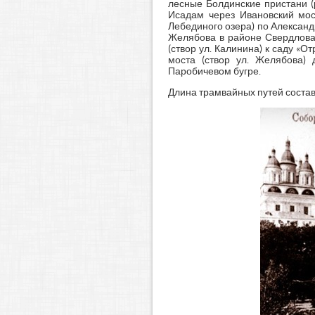
лесные Болдинские пристани (
Исадам через Ивановский мос
Лебединого озера) по Александ
Желябова в районе Свердлова)
(створ ул. Калинина) к саду «
моста (створ ул. Желябова)
Паробичевом бугре.
Длина трамвайных путей составл