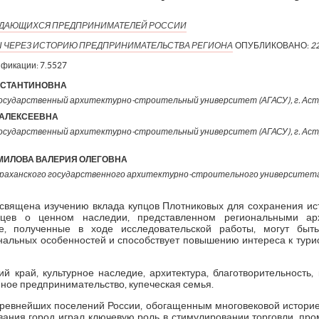
ВЫДАЮЩИХСЯ ПРЕДПРИНИМАТЕЛЕЙ РОССИИ
Ы ЧЕРЕЗ ИСТОРИЮ ПРЕДПРИНИМАТЕЛЬСТВА РЕГИОНА
ОПУБЛИКОВАНО:
2
ификации:
7.5527
НСТАНТИНОВНА
государственный архитектурно-строительный университет (АГАСУ), г. Астрах
 АЛЕКСЕЕВНА
государственный архитектурно-строительный университет (АГАСУ), г. Астрах
МИЛОВА ВАЛЕРИЯ ОЛЕГОВНА
траханского государственного архитектурно-строительного университета
священа изучению вклада купцов Плотниковых для сохранения ис
нцев о ценном наследии, представленном региональными ар
е, полученные в ходе исследовательской работы, могут быт
ональных особенностей и способствует повышению интереса к тури
ий край, культурное наследие, архитектура, благотворительность, 
ное предпринимательство, купеческая семья.
древнейших поселений России, обогащенным многовековой историе
вания город играл ключевую роль в стимулировании торговли, пр