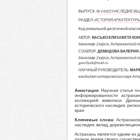
ВЫПУСК:
№14(82) НАСЛЕДИЕ 
РАЗДЕЛ:
ИСТОРИЯ АРХИТЕКТУР
Код уникальной десятичной класс
АВТОР:
ВАСЬКО ЕЛИЗАВЕТА КО
бакалавр 2 курса, Астраханский 
СОАВТОР:
ДЕМИДОВА ВАЛЕРИЯ
бакалавр 2 курса, Астраханский 
gavrilyuk@mail.ru
НАУЧНЫЙ РУКОВОДИТЕЛЬ:
МАР
кандидат исторических наук Ас
Аннотация.
Научная статья по
информированности астраха
коллекцией живописи. Данны
исторического наследия, реги
края.
Ключевые слова:
Астраханск
наследия, вклад, дореволюцион
Астрахань является одним из 
разное время своего существо