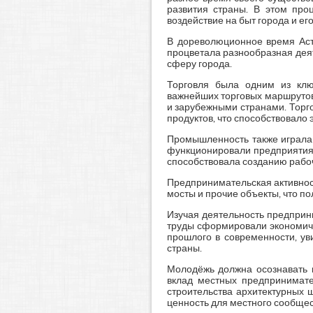
развития страны. В этом про
воздействие на быт города и ег
В дореволюционное время Аст
процветала разнообразная дея
сферу города.
Торговля была одним из клю
важнейших торговых маршрутов,
и зарубежными странами. Торго
продуктов, что способствовало
Промышленность также играла 
функционировали предприятия 
способствовала созданию рабо
Предпринимательская активност
мосты и прочие объекты, что по
Изучая деятельность предприни
труды сформировали экономиче
прошлого в современности, ув
страны.
Молодёжь должна осознавать в
вклад местных предпринимате
строительства архитектурных 
ценность для местного сообщес