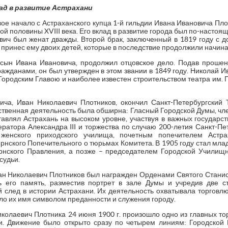
ад в развитие Астрахани
ое начало с Астраханского купца 1-й гильдии Ивана Ивановича Пло
й половины XVIII века. Его вклад в развитие города был по-настоящ
вич был женат дважды. Второй брак, заключенный в 1819 году с д
принес ему двоих детей, которые в последствие продолжили начина
 сын Ивана Ивановича, продолжил отцовское дело. Подав прошен
жданами, он был утвержден в этом звании в 1849 году. Николай И
ородским Главою и наиболее известен строительством театра им. 
а, Иван Николаевич Плотников, окончил Санкт-Петербургский Т
ственная деятельность была обширна: Гласный Городской Думы, чле
тавлял Астрахань на высоком уровне, участвуя в важных государс
ератора Александра III и торжества по случаю 200-летия Санкт-Пе
женского приходского училища, почетным попечителем Астра
ернского Попечительного о тюрьмах Комитета. В 1905 году стал мл
ернского Правления, а позже – председателем Городской Училищ
судьи.
ан Николаевич Плотников был награжден Орденами Святого Станис
ь его память, разместив портрет в зале Думы и учредив две с
 след в истории Астрахани. Их деятельность охватывала торговлю
ало их имя символом преданности и служения городу.
колаевич Плотника 24 июня 1900 г. произошло одно из главных то
и. Движение было открыто сразу по четырем линиям: Городской 