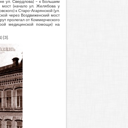
не ул. Свердлова) – к Большим
 мост (начало ул. Желябова у
ского) к Старо-Агарянской (ул.
ской через Воздвиженский мост
шрут пролегал от Коммерческого
орой медицинской помощи) на
 [3].