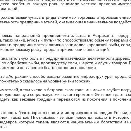
цессе особенно важную роль занимало частное предпринимате
о жителей.
рахань выдвинулась в ряды значимых торговых и промышленных 
тельность предпринимателей, оказывающая значительное воздейст
чевых направлений предпринимательства в Астрахани. Город 
 таких как «Шёлковый путь», что способствовало обмену товарами
вцы и предприниматели активно занимались продажей рыбы, соли, 
 экономическому росту города и привлечению инвестиций.
значительную роль в предпринимательской деятельности дорево
по обработке рыбы, производству соли, шерсти и других товаров. 
чих мест и повышению благосостояния населения.
ь в Астрахани способствовала развитию инфраструктуры города. С
ложительно сказалось на уровне жизни горожан.
мателей, в том числе в Астраханском крае, мы можем глубже погруз
скую основу и социальную жизнь того времени. Это также дает во
идеть, как вековые традиции передаются из поколения в поколение
ажность благотворительности и исторического наследия России,
лей, таких как Плотниковы, чье имя навсегда вошло в историю
шедевров, которые теперь являются национальным богатством и 
тва.