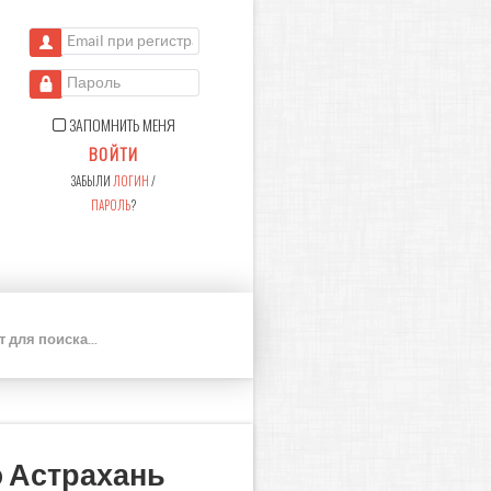
Email при регистрации
Пароль
ЗАПОМНИТЬ МЕНЯ
ВОЙТИ
ЗАБЫЛИ
ЛОГИН
/
ПАРОЛЬ
?
П
О
И
С
К
 Астрахань