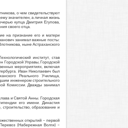
тникова, о чем свидетельствуют
ему значителен, а личная жизнь
очерью купца Дмитрия Егупова,
ния своего отца.
ие на признание его и матери
ванович занимал важные посты:
Плотникова, ныне Астраханского
ехнологический институт, став
н Городской Управы, Городской
твенных мероприятиях, включая
тербурга. Иван Николаевич был
ханского Реального Училища,
адшим инженером строительного
ной Комиссии. Дважды занимал
лава и Святой Анны. Городская
типендии его имени. Династия
, строительство, образование и
ржественных открытий – первой
Перевоз (Набережная Волги) –