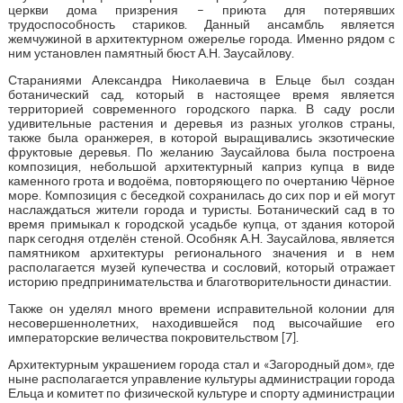
церкви дома призрения – приюта для потерявших
трудоспособность стариков. Данный ансамбль является
жемчужиной в архитектурном ожерелье города. Именно рядом с
ним установлен памятный бюст А.Н. Заусайлову.
Стараниями Александра Николаевича в Ельце был создан
ботанический сад, который в настоящее время является
территорией современного городского парка. В саду росли
удивительные растения и деревья из разных уголков страны,
также была оранжерея, в которой выращивались экзотические
фруктовые деревья. По желанию Заусайлова была построена
композиция, небольшой архитектурный каприз купца в виде
каменного грота и водоёма, повторяющего по очертанию Чёрное
море. Композиция с беседкой сохранилась до сих пор и ей могут
наслаждаться жители города и туристы. Ботанический сад в то
время примыкал к городской усадьбе купца, от здания которой
парк сегодня отделён стеной. Особняк А.Н. Заусайлова, является
памятником архитектуры регионального значения и в нем
располагается музей купечества и сословий, который отражает
историю предпринимательства и благотворительности династии.
Также он уделял много времени исправительной колонии для
несовершеннолетних, находившейся под высочайшие его
императорские величества покровительством [7].
Архитектурным украшением города стал и «Загородный дом», где
ныне располагается управление культуры администрации города
Ельца и комитет по физической культуре и спорту администрации