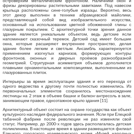
островерхим металлическим фронтоном. Наличники окон и
фризы декорированы растительными завитками. Под навесом
крыльца расположены сине-голубые изразцы. Вероятно, весь
этот декор выполнен в технике абрамцевской майолики,
представляющей собой вид изобразительного искусства,
основанный на использовании цветной обожженной глины с
глазурным покрытием. С архитектурной точки зрения данное
здание является уникальным объектом, ведь детские ясли
напоминают сказочный теремок. Детский сад имеет большие
окна, которые расширяют внутреннее пространство, делая
здание более легким и светлым. Ансамбль характеризуется
применением изогнутых карнизов, формирующих контуры
фронтонов, оконных и дверных проёмов разнообразной
геометрией. Структурная асимметрия объемов дополняется
плавными орнаментальными композициями, выполненными из
глазурованных плиток.
Интерьеры за время эксплуатации здания и его перехода от
одного ведомства к другому почти полностью изменились. Из
первоначальных элементов сохранилось местонахождение
лестницы на 2 этаж в объеме башни и балкон-антресоль в зале,
занимающем правое, одноэтажное крыло здания [11].
Архитектурный объект состоит на охране государства как объект
культурного наследия федерального значения. Ясли при Елецкой
табачной фабрике после революции не раз изменяли свой
статус. Например, до 2000-х годов здесь располагалась детская
поликлиника. В настоящее время в здании размещается филиал
Елецкого городского краеведческого музея «Музей народных