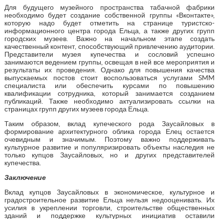
Для будущего музейного пространства табачной фабрики
необходимо будет создание собственной группы «Вконтакте»,
которую надо будет отметить на странице туристско-
информационного центра города Ельца, а также других групп
городских музеев. Важно на начальном этапе создать
качественный контент, способствующий привлечению аудитории.
Представители музея купечества и сословий успешно
занимаются ведением группы, освещая в ней все мероприятия и
результаты их проведения. Однако для повышения качества
выпускаемых постов стоит воспользоваться услугами SMM
специалиста или обеспечить курсами по повышению
квалификации сотрудника, который занимается созданием
публикаций. Также необходимо актуализировать ссылки на
страницах групп других музеев города Ельца.
Таким образом, вклад купеческого рода Заусайловых в
формирование архитектурного облика города Елец остается
очевидным и значимым. Поэтому важно поддерживать
культурное развитие и популяризировать объекты наследия не
только купцов Заусайловых, но и других представителей
купечества.
Заключение
Вклад купцов Заусайловых в экономическое, культурное и
градостроительное развитие Ельца нельзя недооценивать. Их
усилия в укреплении торговли, строительстве общественных
зданий и поддержке культурных инициатив оставили