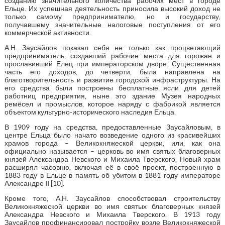
созданию значительного количества рабочих мест в городе
Ельце. Их успешная деятельность приносила высокий доход не
только самому предпринимателю, но и государству,
получавшему значительные налоговые поступления от его
коммерческой активности.
А.Н. Заусайлов показал себя не только как процветающий
предприниматель, создавший рабочие места для горожан и
прославивший Елец при императорском дворе. Существенная
часть его доходов, до четверти, была направлена на
благотворительность и развитие городской инфраструктуры. На
его средства были построены бесплатные ясли для детей
работниц предприятия, ныне это здание Музея народных
ремёсел и промыслов, которое наряду с фабрикой является
объектом культурно-исторического наследия Ельца.
В 1909 году на средства, предоставленные Заусайловым, в
центре Ельца было начато возведение одного из красивейших
храмов города – Великокняжеской церкви, или, как она
официально называется – церковь во имя святых благоверных
князей Александра Невского и Михаила Тверского. Новый храм
расширял часовню, включая её в своё проект, построенную в
1883 году в Ельце в память об убитом в 1881 году императоре
Александре II [10].
Кроме того, А.Н. Заусайлов способствовал строительству
Великокняжеской церкви во имя святых благоверных князей
Александра Невского и Михаила Тверского. В 1913 году
Заусайлов профинансировал постройку возле Великокняжеской