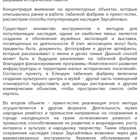
Концентрируя внимание на архитектурных объектах, которые
описывались ранее в работе, табачной фабрике и приют-яслях,
рассмотрим способы популяризации наследия Заусайловых.
Существует множество инструментов и методов для
популяризации наследия, одним из наиболее явных является
создание и обновление музейных экспозиций и выставок,
посвященных их деятельности. В этих экспозициях могут быть
предметы быта, документы, фотографии и другие артефакты,
которые рассказывают о жизни и делах семьи. Данный способ
может быть в будущем реализован на табачной фабрике
благодаря финансированию программы «Комплексного развития
инфраструктуры и территории малых исторических поселений».
Согласно проекту, в Елецкую табачную фабрику включили
создание культурного центра и музей – другая часть помещений
планируется предоставить для аренды ресторанам и другим
коммерческим объектам, чтобы пространство смогло себя
окупить.
Во втором объекте – приют-яслях реализация этого метода
осуществляется в другом формате. Деятельность музея
народных ремёсел и промыслов направлена на сохранение в
городе находящихся на грани исчезновения ремесел и
промыслов, способствование их развитию и возрождению, росту
интереса к культуре и народному творчеству. Таким образом,
сохранение наследия семьи Заусайловых возможно через два
взаимосвязанных инструмента: бережное обслуживание и