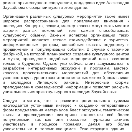
ремонт архитектурного сооружения, поддержка идеи Александра
Заусайлова о создании музея в этом здании.
Организация различных культурных мероприятий также имеет
широкое распространение для привлечения внимания к
наследию. Концерты, лекции, мастер-классы могут стать местом
встречи разных поколений, тем самым способствовать
культурному обмену. Важным аспектом организации таких
мероприятий является тесное взаимодействие с туристско-
информационным центром, способным оказать поддержку в
продвижении и популяризации событий. В случае с табачной
фабрикой, на которой планируется создание культурного центра
и музея, проведение подобных мероприятий пока возможно
только в будущем. Однако уже сейчас стоит задумываться о
разработке интерактивных экскурсий и программ, мастер-
классов, просветительских мероприятий для обеспечения
успешного культурного воспитания местных жителей, школьников
и молодежи Липецкого района. Интересные формы
преподнесения краеведческой информации позволят раскрыть
уникальность историко-культурного наследия Заусайловых.
Следует отметить, что в развитии регионального туризма
наблюдается устойчивый интерес к созданию интерактивных
форм предъявления материалов. Квест-экскурсии, тематические
квизы и краеведческие викторины становятся всё более
популярными, так как они позволяют туристам активно
участвовать в процессе познания, делая его более
увлекательным и запоминающимся. Реконструкция здания –