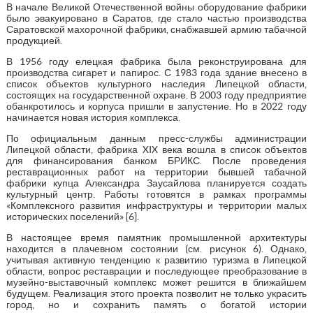
В начале Великой Отечественной войны оборудование фабрики
было эвакуировано в Саратов, где стало частью производства
Саратовской махорочной фабрики, снабжавшей армию табачной
продукцией.
В 1956 году елецкая фабрика была реконструирована для
производства сигарет и папирос. С 1983 года здание внесено в
список объектов культурного наследия Липецкой области,
состоящих на государственной охране. В 2003 году предприятие
обанкротилось и корпуса пришли в запустение. Но в 2022 году
начинается новая история комплекса.
По официальным данным пресс-службы администрации
Липецкой области, фабрика XIX века вошла в список объектов
для финансирования банком БРИКС. После проведения
реставрационных работ на территории бывшей табачной
фабрики купца Александра Заусайлова планируется создать
культурный центр. Работы готовятся в рамках программы
«Комплексного развития инфраструктуры и территории малых
исторических поселений» [6].
В настоящее время памятник промышленной архитектуры
находится в плачевном состоянии (см. рисунок 6). Однако,
учитывая активную тенденцию к развитию туризма в Липецкой
области, вопрос реставрации и последующее преобразование в
музейно-выставочный комплекс может решится в ближайшем
будущем. Реализация этого проекта позволит не только украсить
город, но и сохранить память о богатой истории