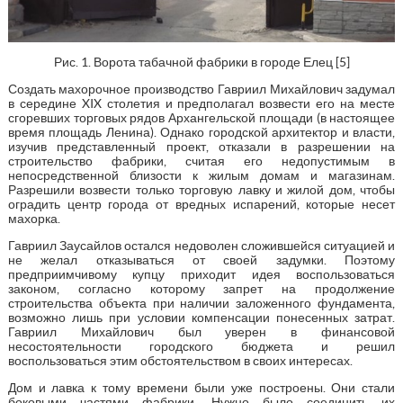
Рис. 1. Ворота табачной фабрики в городе Елец [5]
Создать махорочное производство Гавриил Михайлович задумал
в середине XIX столетия и предполагал возвести его на месте
сгоревших торговых рядов Архангельской площади (в настоящее
время площадь Ленина). Однако городской архитектор и власти,
изучив представленный проект, отказали в разрешении на
строительство фабрики, считая его недопустимым в
непосредственной близости к жилым домам и магазинам.
Разрешили возвести только торговую лавку и жилой дом, чтобы
оградить центр города от вредных испарений, которые несет
махорка.
Гавриил Заусайлов остался недоволен сложившейся ситуацией и
не желал отказываться от своей задумки. Поэтому
предприимчивому купцу приходит идея воспользоваться
законом, согласно которому запрет на продолжение
строительства объекта при наличии заложенного фундамента,
возможно лишь при условии компенсации понесенных затрат.
Гавриил Михайлович был уверен в финансовой
несостоятельности городского бюджета и решил
воспользоваться этим обстоятельством в своих интересах.
Дом и лавка к тому времени были уже построены. Они стали
боковыми частями фабрики. Нужно было соединить их