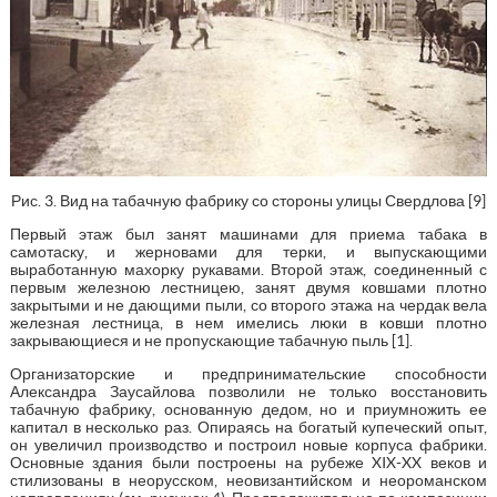
Рис. 3. Вид на табачную фабрику со стороны улицы Свердлова [9]
Первый этаж был занят машинами для приема табака в
самотаску, и жерновами для терки, и выпускающими
выработанную махорку рукавами. Второй этаж, соединенный с
первым железною лестницею, занят двумя ковшами плотно
закрытыми и не дающими пыли, со второго этажа на чердак вела
железная лестница, в нем имелись люки в ковши плотно
закрывающиеся и не пропускающие табачную пыль [1].
Организаторские и предпринимательские способности
Александра Заусайлова позволили не только восстановить
табачную фабрику, основанную дедом, но и приумножить ее
капитал в несколько раз. Опираясь на богатый купеческий опыт,
он увеличил производство и построил новые корпуса фабрики.
Основные здания были построены на рубеже XIX-XX веков и
стилизованы в неорусском, неовизантийском и неороманском