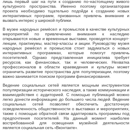
лишь первый шаг на пути к созданию по-настоящему живого
культурного пространства. Именно поэтому организаторам
проекта необходимо тщательно подойди к созданию новых
интерактивных программ, призванных привлечь внимание и
вызвать интерес у широкой публики.
В музее народных ремёсел и промыслов в качестве культурных
мероприятий по привлечению внимания к наследию
открываются новые и временные выставки, проводятся концерт-
лекции, практикумы, мастер-классы и акции. Руководству музея
народных ремёсел и промыслов стоит задуматься о новых
интерактивных программах, которые помогут привлечь
посетителей. Однако представленная инициатива требует
ресурсов, как финансовых, так и человеческих. Нехватка
профессионалов в области краеведения и культуры может
ограничить развитие пространства для популяризации, поэтому
важно занимается поиском программ финансирования.
Ведение социальных сетей является мощным инструментом
популяризации исторического наследия, а также коммуникации и
взаимодействия с аудиторией. С помощью публикаций можно
легко донести информацию до большего числа людей. Ведение
социальных сетей позволяет обеспечить достаточную
осведомленность общественности о выставках и мероприятиях,
также с помощью обратной связи адаптировать программы под
предпочтения посетителей. На данный момент наиболее
востребованной для освещения музейной деятельности
является социальная сеть «Вконтакте».