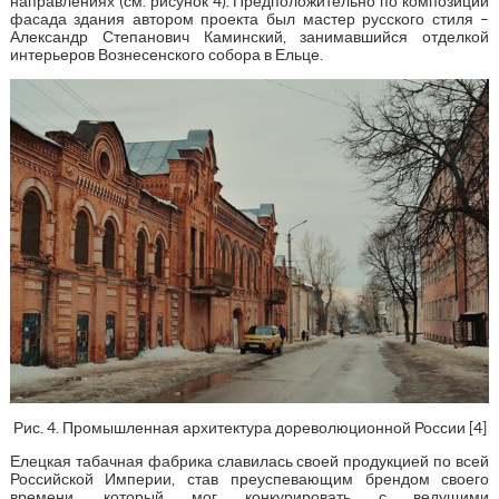
направлениях (см. рисунок 4). Предположительно по композиции
фасада здания автором проекта был мастер русского стиля –
Александр Степанович Каминский, занимавшийся отделкой
интерьеров Вознесенского собора в Ельце.
Рис. 4. Промышленная архитектура дореволюционной России [4]
Елецкая табачная фабрика славилась своей продукцией по всей
Российской Империи, став преуспевающим брендом своего
времени, который мог конкурировать с ведущими