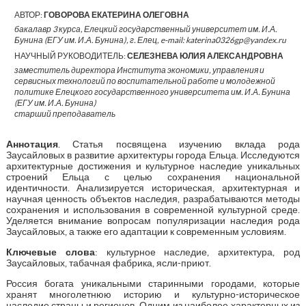
АВТОР:
ГОВОРОВА ЕКАТЕРИНА ОЛЕГОВНА
бакалавр 3 курса, Елецкий государственный университет им. И.А.
Бунина (ЕГУ им. И.А. Бунина), г. Елец, e-mail: katerina0326gp@yandex.ru
НАУЧНЫЙ РУКОВОДИТЕЛЬ:
СЕЛЕЗНЕВА ЮЛИЯ АЛЕКСАНДРОВНА
заместитель директора Института экономики, управления и
сервисных технологий по воспитательной работе и молодежной
политике Елецкого государственного университета им. И.А. Бунина
(ЕГУ им. И.А. Бунина)
старший преподаватель
Аннотация
. Статья посвящена изучению вклада рода
Заусайловых в развитие архитектуры города Ельца. Исследуются
архитектурные достижения и культурное наследие уникальных
строений Ельца с целью сохранения национальной
идентичности. Анализируется историческая, архитектурная и
научная ценность объектов наследия, разрабатываются методы
сохранения и использования в современной культурной среде.
Уделяется внимание вопросам популяризации наследия рода
Заусайловых, а также его адаптации к современным условиям.
Ключевые слова
: культурное наследие, архитектура, род
Заусайловых, табачная фабрика, ясли-приют.
Россия богата уникальными старинными городами, которые
хранят многолетнюю историю и культурно-историческое
наследие страны и регионов. Одним из наиболее характерных из