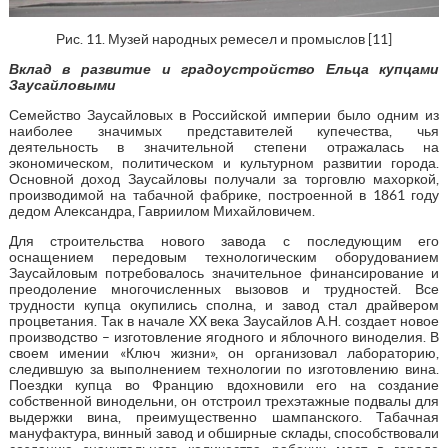
Рис. 11. Музей народных ремесел и промыслов [11]
Вклад в развитие и градоустройство Ельца купцами
Заусайловыми
Семейство Заусайловых в Российской империи было одним из
наиболее значимых представителей купечества, чья
деятельность в значительной степени отражалась на
экономическом, политическом и культурном развитии города.
Основной доход Заусайловы получали за торговлю махоркой,
производимой на табачной фабрике, построенной в 1861 году
дедом Александра, Гавриилом Михайловичем.
Для строительства нового завода с последующим его
оснащением передовым технологическим оборудованием
Заусайловым потребовалось значительное финансирование и
преодоление многочисленных вызовов и трудностей. Все
трудности купца окупились сполна, и завод стал драйвером
процветания. Так в начале XX века Заусайлов А.Н. создает новое
производство – изготовление ягодного и яблочного виноделия. В
своем имении «Ключ жизни», он организовал лабораторию,
следившую за выполнением технологии по изготовлению вина.
Поездки купца во Францию вдохновили его на создание
собственной винодельни, он отстроил трехэтажные подвалы для
выдержки вина, преимущественно шампанского. Табачная
мануфактура, винный завод и обширные склады, способствовали