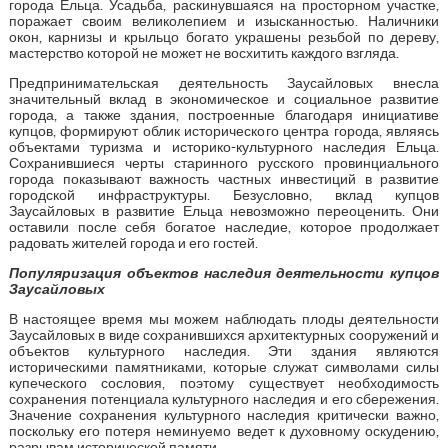
города Ельца. Усадьба, раскинувшаяся на просторном участке,
поражает своим великолепием и изысканностью. Наличники
окон, карнизы и крыльцо богато украшены резьбой по дереву,
мастерство которой не может не восхитить каждого взгляда.
Предпринимательская деятельность Заусайловых внесла
значительный вклад в экономическое и социальное развитие
города, а также здания, построенные благодаря инициативе
купцов, формируют облик исторического центра города, являясь
объектами туризма и историко-культурного наследия Ельца.
Сохранившиеся черты старинного русского провинциального
города показывают важность частных инвестиций в развитие
городской инфраструктуры. Безусловно, вклад купцов
Заусайловых в развитие Ельца невозможно переоценить. Они
оставили после себя богатое наследие, которое продолжает
радовать жителей города и его гостей.
Популяризация объектов наследия деятельности купцов
Заусайловых
В настоящее время мы можем наблюдать плоды деятельности
Заусайловых в виде сохранившихся архитектурных сооружений и
объектов культурного наследия. Эти здания являются
историческими памятниками, которые служат символами силы
купеческого сословия, поэтому существует необходимость
сохранения потенциала культурного наследия и его сбережения.
Значение сохранения культурного наследия критически важно,
поскольку его потеря неминуемо ведет к духовному оскудению,
разрывам исторической памяти.