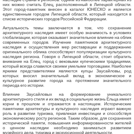
них можно считать Елец, расположенный в Липецкой области.
Этот город-памятник внесен в каталог ЮНЕСКО и является
единственным городом Липецкой области, который находится в
списке исторических городов Российской Федерации.
Актуальность темы заключается в том, что сохранение
архитектурного наследия имеет особую значимость в условиях
глобализации, которая оказывает значительное влияние на облик
современных городов. Изучение памятников архитектурного
наследия и осуществления мер реставрации и поддержанию
оригинального облика способствуют популяризации культурного
наследия региона. Говоря о Липецкой области, стоит обратить
внимание на Елец, город с вековыми купеческими традициями,
который всегда славился своими умелыми торговцами. Наиболее
яркими представителями являются купцы Заусайловы, род
которых вносил значительный вклад в экономическое и
культурное развитие города на протяжении значительного
периода его истории.
Влияние Заусайловых на формирование уникального
архитектурного стиля и их вклад в социальную жизнь Ельца имеет
корни в прошлом и отражается в настоящем. Исторические
памятники архитектуры и культурного наследия играют важную
роль в развитии туризма, привлекая инвестиции и способствуя
экономическому росту регионов. Таким образом, для сохранения
исторической памяти, повышения информированности жителей
о ценном наследии необходимо заниматься развитием
музейного дела, туризма и экскурсионной деятельности.