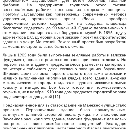
фабрикантом Заусайловым, для детей работниц табачной
фабрики. На предприятии трудилось около тысячи
вольнонаёмных рабочих, половина из которых – женщины.
Поэтому Заусайловы как приверженцы современных методов
управления, организовали приют «Ясли» – прообраз
современных детских садов. Там на средства владельца
бесплатно содержали до 50 малышей. Однако первоначально в
этом здании планировалась оборудовать музей. В 1896 году у
архитектора В.С. Думбовича был заказан проект на строительство
здания на улице Манежной. Заказанный проект был разработан
за месяц, но строительство было отложено.
Лишь в 1905 году были выполнены земляные работы и заложен
фундамент, однако строительство вновь пришлось отложить. На
первом этапе в здании предполагалось разместить материалы
по истории табачного дела согласно завещанию Заусайлова.
Широкие арочные окна первого этажа с цветными стеклами и
изящно выполненная кирпичная кладка всего здания, ажурная
металлическая изгородь придавали зданию исключительную
красоту и изящество. Всё было готово для торжественного
открытия, но в ноябре 1910 года дом продается городской управе
под ясли-приют для детей [11].
Предназначенное для выставок здание на Манежной улице стало
приютом. Первоначально здание было прямоугольным,
вытянутым длинной стороной вдоль улицы, но впоследствии
Заусайлов расширил это здание, заложив фундамент для новых
построек, а также хозяйственных сооружений. Благодаря
присоединению к дворовой части северного фасада двухэтажной