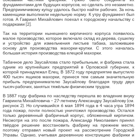
фундаментами для будущих корпусов, но сделать это незаметно.
Предприимчивому купцу удалось быстро найти рабочих. За ночь
каменщики выполнили недельную норму. К утру фундамент был
готов. А Гавриил Михайлович поехал к городскому начальству с
подарками [2].
Так на территории нынешнего кирпичного корпуса появилось
малое производство, которое включало склад из дерева, сушилку
и устройство для измельчения листьев табака, заложившее
основу для производства махорки-крупки. С этого началась
большая история производства елецкой махорки.
Табачное дело Заусайлова стало прибыльным, и фабрика стала
одним из крупнейших предприятий в Орловской губернии, к
которой принадлежал Елец. В 1872 году предприятие выпустило
400 тысяч ящиков махорки, принеся тем самым значительную
прибыль предпринимателю Заусайлову благодаря труду двух
тысяч рабочих, занятых тяжёлым физическим трудом.
В 1887 году фабрика по наследству перешла во владение внуку
Гавриила Михайловича – 27-летнему Александру Заусайлову (см.
рисунок 2). Но случившийся 6 мая 1894 года в 4 часа утра 1894
года пожар, почти полностью уничтожил производство. Остался
только деревянный фабричный корпус, обложенный кирпичом.
Несмотря на это после пожара, Александр Николаевич принял
твёрдое решение восстановить фабрику на прежнем месте,
поэтому отправил новый проект на рассмотрение Городской
Управы. Однако, учитывая деревянную конструкцию фабрики и