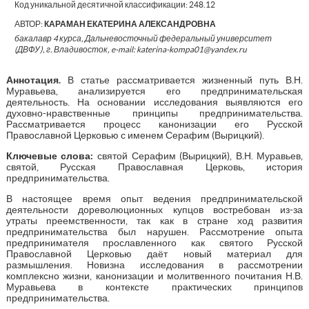
Код уникальной десятичной классификации:
248.12
АВТОР:
КАРАМАН ЕКАТЕРИНА АЛЕКСАНДРОВНА
бакалавр 4 курса, Дальневосточный федеральный университет
(ДВФУ), г. Владивосток, e-mail: katerina-kompa01@yandex.ru
Аннотация.
В статье рассматривается жизненный путь В.Н.
Муравьева, анализируется его предпринимательская
деятельность. На основании исследования выявляются его
духовно-нравственные принципы предпринимательства.
Рассматривается процесс канонизации его Русской
Православной Церковью с именем Серафим (Вырицкий).
Ключевые слова:
святой Серафим (Вырицкий), В.Н. Муравьев,
святой, Русская Православная Церковь, история
предпринимательства.
В настоящее время опыт ведения предпринимательской
деятельности дореволюционных купцов востребован из-за
утраты преемственности, так как в стране ход развития
предпринимательства был нарушен. Рассмотрение опыта
предпринимателя прославленного как святого Русской
Православной Церковью даёт новый материал для
размышления. Новизна исследования в рассмотрении
комплексно жизни, канонизации и молитвенного почитания Н.В.
Муравьева в контексте практических принципов
предпринимательства.