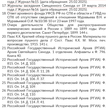
года // Журнал №15
. (дата обращения: 25.02.2025).
Журналы заседания Священного Синода от 19 марта 2014
года // Журнал №16
. (дата обращения: 25.02.2025).
Ответ архивного фонда УФСБ РФ по СПб и области и ГУВД по
СПб об отсутствии сведений в отношении Муравьева В.Н. и
Муравьевой О.И. №10/38-10 от 23 мая 1997 года.
Очерк деятельности Общества для распространения
коммерческих знаний в России с 1889 по 1899 годы. Итог
первого десятилетия. Санкт-Петербург, 1899. 144 с.
Паас К.К. Краткий обзор пушного дела в России. Материалы по
вопросам пушного дела // Сост. Паас К.К. М: Моск. печ.
производство, 1915. 141 с.
Российский Государственный Исторический Архив (РГИА).
Архив Святейшего Синода. 1 отделение. Алфавиты к Ф. 796.
Книга 40.
Российский Государственный Исторический Архив (РГИА). Ф.
815. Оп. 14. Д. 103.
Российский Государственный Исторический Архив (РГИА). Ф.
815. Оп. 14. Д. 106. Л. 11, 28.
Российский Государственный Исторический Архив (РГИА). Ф.
815. Оп. 14. Д. 106. Л. 37.
Российский Государственный Исторический Архив (РГИА). Ф.
815. Оп. 14. Д. 109.
Российский Государственный Исторический Архив (РГИА). Ф.
815. Оп. 14, Д. 110.
Российский Государственный Исторический Архив (РГИА). Ф.
815. Оп. 14. Д. 114. Л. 41.
Российский Государственный Исторический Архив (РГИА). Ф.