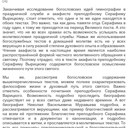
[1].
Заканчивая исследование богословских идей гимнографии в
праздничной службе и акафисте преподобному Серафиму
Вырицкому, стоит отметить, что одни и те же идеи находятся в
обоих текстах. Это важно, так как день памяти отца Серафима в
году один, к тому же приходится на период Великого поста. А это
значит, что не во всех храмах есть возможность услышать все
молитвословия праздничной службы. Навык же использования
богослужебных тестов в домашней молитве есть не у всех
верующих в силу разной степени духовного опыта и образования.
Чтение акафиста же в настоящее время является наиболее
распространённой формой частного молитвенного обращения к
святому. Поэтому отрадно, что в тексте акафиста преподобному
Серафиму Вырицкому содержится богословское осмысление
жизненного пути этого святого.
Мы же, рассмотрев богословское содержание
вышеперечисленных текстов, можем полнее охарактеризовать
философию жизни и духовный путь этого святого. Важно
отметить особенности почитания преподобного Серафима
Варицкого. Возможность подробно проследить биографию
существует не у всех святых даже недавнего времени. А вот
биография Николая Васильевича Муравьева подробна, и
рассматривается верующими, как пример благочестивой жизни
на всем её протяжении. Благочестие преподобного Серафима
отмечается и в документах о канонизации, и подробно
описывается в житии, и прославляется в молитвенных текстах. То
есть его принципы предпринимательской и благотворительной