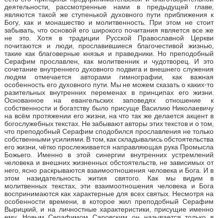
деятельности, рассмотренные нами в предыдущей главе,
являются такой же ступенькой духовного пути приближения к
Богу, как и монашество и молитвенность. При этом не стоит
забывать, что основой его широкого почитания является все же
не это. Хотя в традиции Русской Православной Церкви
почитаются и люди, прославившиеся благочестивой жизнью,
такие как благоверные князья и праведники. Но преподобный
Серафим прославлен, как молитвенник и чудотворец. И это
сочетание внутреннего духовного подвига и внешнего служения
людям отмечается авторами гимнографии, как важная
особенность его духовного пути. Мы не можем сказать о каких-то
разительных внутренних переменах в принципах его жизни.
Основанное на евангельских заповедях отношение к
собственности и богатству было присуще Василию Николаевичу
на всём протяжении его жизни, на что так же делается акцент в
богослужебных текстах. Не забывают авторы этих текстов и о том,
что преподобный Серафим сподобился прославления не только
собственными усилиями. В том, как складывались обстоятельства
его жизни, чётко прослеживается направляющая рука Промысла
Божьего. Именно в этой синергии внутренних устремлений
человека и внешних жизненных обстоятельств, не зависимых от
него, ясно раскрываются взаимоотношения человека и Бога. И в
этом назидательность жития святого. Как мы видим в
молитвенных текстах, эти взаимоотношения человека и Бога
воспринимаются как характерные для всех святых. Несмотря на
особенности времени, в которое жил преподобный Серафим
Вырицкий, и на личностные характеристики, присущие именно
ему, Новым Серафимом Саровским он называется только в