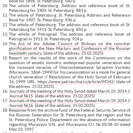
book for 1896. St. Petersburg: 540 p.
The whole of Petersburg. Address and reference book of St.
Petersburg for 1905. St. Petersburg: 883 p.
The whole of Petersburg. St. Petersburg Address and Reference
Book for 1907. St. Petersburg: 936 p.
The whole of Petersburg. The address and reference book of St.
Petersburg for 1913. St. Petersburg: 850 p.
The whole of Petrograd. The address and reference book of
Petrograd in 1913. St. Petersburg: 924 p.
The Act of the Jubilee Council of Bishops on the conciliar
glorification of the New Martyrs and Confessors of the Russian
twentieth century
. (date of the address: 25.02.2025).
Report on the results of the work of the Commission on the
question of ascetic ministry, widespread popular veneration and
the incessant miracles of Hieroschemamonk Seraphim Vyritsky
(Muravyov; 1866-1949) for his canonization as a monk for general
church veneration // Resolutions of the Holy Synod of February
16, 1999. URL:
https://www.patriarchia.ru/article/99242/
(date of
the address: 25.02.2025).
Journals of the meeting of the Holy Synod dated March 19, 2014 //
Journal №15
. (date of the address: 25.02.2025).
Journals of the meeting of the Holy Synod dated March 19, 2014 //
Journal №16
. (date of the address: 25.02.2025).
Response from the archive fund of the Federal Security Service of
the Russian Federation for St. Petersburg and the region and the
St. Petersburg Police Department on the absence of information
regarding Muravyov V.N. and Muravyova O.I. №10/38-10 dated
May 23, 1997.