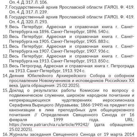
Оп. 4. Д. 317. Л. 106.
Государственный архив Ярославской области (ГАЯО). Ф. 419.
Оп. 4. Д. 317. Л. 239.
Государственный архив Ярославской области (ГАЯО). Ф. 419.
Оп. 4. Д. 320. Л. 293.
Весь Петербург. Адресная и справочная книга г. Санкт-
Петербурга на 1896. Санкт-Петербург, 1896. 540 с.
Весь Петербург. Адресная и справочная книга г. Санкт-
Петербурга на 1905. Санкт-Петербург, 1905. 883 с.
Весь Петербург. Адресная и справочная книга г. Санкт-
Петербурга на 1907. Санкт-Петербург, 1907. 936 с.
Весь Петербург. Адресная и справочная книга г. Санкт-
Петербурга на 1913. Санкт-Петербург, 1913. 850 с.
Весь Петроград. Адресная и справочная книга г. Петрограда
на 1913. Санкт-Петербург, 1913. 924 с.
Деяние Юбилейного Архиерейского Собора о соборном
прославлении Новомучеников и исповедников Российских ХХ
века
. (дата обращения: 25.02.2025).
Доклад о результатах работы Комиссии по вопросу о
подвижническом служении, широком народном почитании и
непрекращающихся чудотворениях иеросхимонаха
Серафима Вырицкого (Муравьева; 1866-1949) на предмет его
канонизации в лике преподобных для общецерковного
почитания // Определения Священного Синода от 16
февраля 1999 года. URL:
https://www.patriarchia.ru/article/99242/
(дата обращения:
25.02.2025).
Журналы заседания Священного Синода от 19 марта 2014