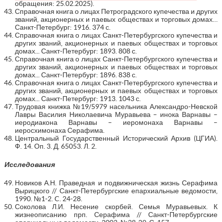
обращения: 25.02.2025).
Справочная книга о лицах Петроградского купечества и других
званий, акционерных и паевых обществах и торговых домах…
Санкт-Петербург: 1916. 374 с.
Справочная книга о лицах Санкт-Петербургского купечества и
других званий, акционерных и паевых обществах и торговых
домах... Санкт-Петербург: 1893. 808 с.
Справочная книга о лицах Санкт-Петербургского купечества и
других званий, акционерных и паевых обществах и торговых
домах... Санкт-Петербург: 1896. 838 с.
Справочная книга о лицах Санкт-Петербургского купечества и
других званий, акционерных и паевых обществах и торговых
домах... Санкт-Петербург: 1913. 1043 с.
Трудовая книжка №19/5979 насельника Александро-Невской
Лавры Василия Николаевича Муравьева – инока Варнавы –
иеродиакона Варнавы – иеромонаха Варнавы –
иеросхимонаха Серафима.
Центральный Государственный Исторический Архив (ЦГИА).
Ф. 14. Оп. 3. Д. 65053. Л. 2.
Исследования
Новиков А.Н. Праведная и подвижническая жизнь Серафима
Вырицкого // Санкт-Петербургские епархиальные ведомости,
1990. №1-2. C. 24-28.
Соколова Л.И. Несение скорбей. Семья Муравьевых. К
жизнеописанию прп. Серафима // Санкт-Петербургские