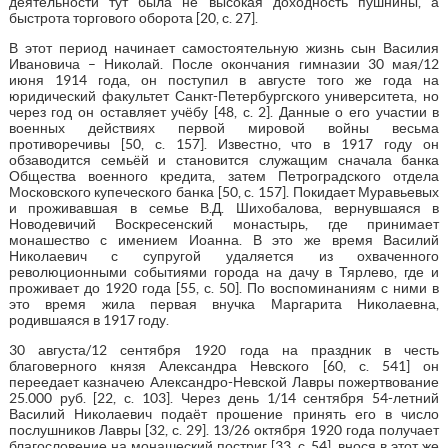
деятельности тут была не высокая доходность пушнины, а
быстрота торгового оборота [20, с. 27].
В этот период начинает самостоятельную жизнь сын Василия
Ивановича – Николай. После окончания гимназии 30 мая/12
июня 1914 года, он поступил в августе того же года на
юридический факультет Санкт-Петербургского университета, но
через год он оставляет учёбу [48, с. 2]. Данные о его участии в
военных действиях первой мировой войны весьма
противоречивы [50, с. 157]. Известно, что в 1917 году он
обзаводится семьёй и становится служащим сначала банка
Общества военного кредита, затем Петроградского отдела
Московского купеческого банка [50, с. 157]. Покидает Муравьевых
и проживавшая в семье В.Д. Шихобалова, вернувшаяся в
Новодевичий Воскресенский монастырь, где принимает
монашество с имением Иоанна. В это же время Василий
Николаевич с супругой удаляется из охваченного
революционными событиями города на дачу в Тярлево, где и
проживает до 1920 года [55, с. 50]. По воспоминаниям с ними в
это время жила первая внучка Маргарита Николаевна,
родившаяся в 1917 году.
30 августа/12 сентября 1920 года на праздник в честь
благоверного князя Александра Невского [60, с. 541] он
переедает казначею Александро-Невской Лавры пожертвование
25.000 руб. [22, с. 103]. Через день 1/14 сентября 54-летний
Василий Николаевич подаёт прошение принять его в число
послушников Лавры [32, с. 29]. 13/26 октября 1920 года получает
благословение на монашеский постриг [33, с. 54], внося в этот же