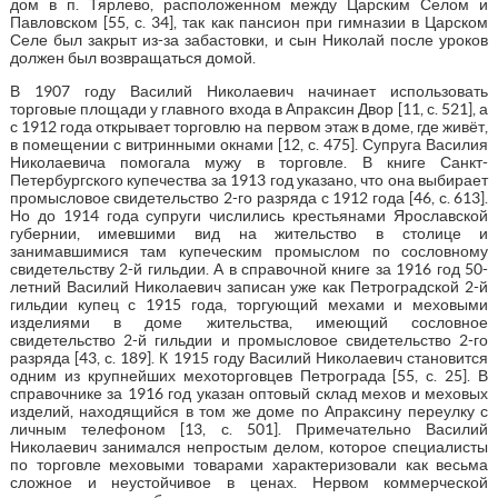
дом в п. Тярлево, расположенном между Царским Селом и
Павловском [55, с. 34], так как пансион при гимназии в Царском
Селе был закрыт из-за забастовки, и сын Николай после уроков
должен был возвращаться домой.
В 1907 году Василий Николаевич начинает использовать
торговые площади у главного входа в Апраксин Двор [11, с. 521], а
с 1912 года открывает торговлю на первом этаж в доме, где живёт,
в помещении с витринными окнами [12, с. 475]. Супруга Василия
Николаевича помогала мужу в торговле. В книге Санкт-
Петербургского купечества за 1913 год указано, что она выбирает
промысловое свидетельство 2-го разряда с 1912 года [46, с. 613].
Но до 1914 года супруги числились крестьянами Ярославской
губернии, имевшими вид на жительство в столице и
занимавшимися там купеческим промыслом по сословному
свидетельству 2-й гильдии. А в справочной книге за 1916 год 50-
летний Василий Николаевич записан уже как Петроградской 2-й
гильдии купец с 1915 года, торгующий мехами и меховыми
изделиями в доме жительства, имеющий сословное
свидетельство 2-й гильдии и промысловое свидетельство 2-го
разряда [43, с. 189]. К 1915 году Василий Николаевич становится
одним из крупнейших мехоторговцев Петрограда [55, с. 25]. В
справочнике за 1916 год указан оптовый склад мехов и меховых
изделий, находящийся в том же доме по Апраксину переулку с
личным телефоном [13, с. 501]. Примечательно Василий
Николаевич занимался непростым делом, которое специалисты
по торговле меховыми товарами характеризовали как весьма
сложное и неустойчивое в ценах. Нервом коммерческой