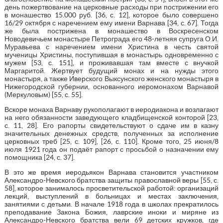
день пожертвование на церковные расходы при пострижении его
в монашество 15.000 руб. [36, с. 12], которое было совершено
16/29 октября с наречением ему имени Варнава [34, с. 67]. Тогда
же была пострижена в монашество в Воскресенском
Новодевичьем монастыре Петрограда его 48-летняя супруга О.И.
Муравьева с наречением имени Христина в честь святой
мученицы Христины, поступившая в монастырь одновременно с
мужем [53, с. 151], и проживавшая там вместе с внучкой
Маргаритой. Жертвует будущий монах и на нужды этого
монастыря, а также Иверского Выксунского женского монастыря в
Нижегородской губернии, основанного иеромонахом Варнавой
(Меркуловым) [55, с. 55].
Вскоре монаха Варнаву рукополагают в иеродиакона и возлагают
на него обязанности заведующего кладбищенской конторой [23,
с. 11, 28]. Его рапорты свидетельствуют о сдаче им в казну
значительных денежных средств, полученных за исполнение
церковных треб [25, с. 109], [26, с. 110]. Кроме того, 25 июня/8
июля 1921 года он подаёт рапорт с просьбой о назначении ему
помощника [24, с. 37].
В это же время иеродьякон Варнава становится участником
Александро-Невского братства защиты православной веры [55, с.
58], которое занималось просветительской работой: организаций
лекций, выступлений в больницах и местах заключения,
занятиями с детьми. В начале 1918 года в школах прекратилось
преподавание Закона Божия, лаврские иноки и миряне из
Александро-Невского братства вели 69 детских кружков, где