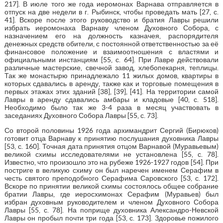
217]. В июле того же года иеромонах Варнава отправляется в
отпуск на две недели в г. Рыбинск, чтобы проведать мать [27, с.
41]. Вскоре после этого руководство и братия Лавры решили
избрать иеромонаха Варнаву членом Духовного Собора, с
назначением его на должность казначея, распорядителя
денежных средств обители, с постоянной ответственностью за её
финансовое положение и взаимоотношения с властями и
официальными инстанциям [55, с. 64]. При Лавре действовали
различные мастерские, свечной завод, хлебопекарня, теплицы.
Так же монастырю принадлежало 11 жилых домов, квартиры в
которых сдавались в аренду, также как и торговые помещения в
первых этажах этих зданий [38], [39], [41]. На территории самой
Лавры в аренду сдавались амбары и кладовые [40, с. 518].
Необходимо было так же 3-4 раза в месяц участвовать в
заседаниях Духовного Собора Лавры [55, с. 73].
Со второй половины 1926 года архимандрит Сергий (Бирюков)
готовит отца Варнаву к принятию послушания духовника Лавры
[53, с. 160]. Точная дата принятия отцом Варнавой (Муравьевым)
великой схимы исследователями не установлена [55, с. 78].
Известно, что произошло это на рубеже 1926-1927 годов [54]. При
постриге в великую схиму он был наречен именем Серафим в
честь святого преподобного Серафима Саровского [53, с. 172].
Вскоре по принятии великой схимы состоялось общее собрание
братии Лавры, где иеросхимонах Серафим (Муравьев) был
избран духовным руководителем и членом Духовного Собора
Лавры [55, с. 78]. На поприще духовника Александро-Невской
Лавры он пробыл почти три года [53, с. 173]. Здоровье пожилого