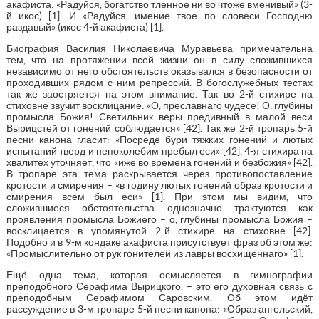
акафиста: «Радуйся, богатство тленное ни во чтоже вменивый» (3-
й икос) [1]. И «Радуйся, имение твое по словеси Господню
раздавый» (икос 4-й акафиста) [1].
Биография Василия Николаевича Муравьева примечательна
тем, что на протяжении всей жизни он в силу сложившихся
независимо от него обстоятельств оказывался в безопасности от
проходивших рядом с ним репрессий. В богослужебных тестах
так же заостряется на этом внимание. Так во 2-й стихире на
стиховне звучит восклицание: «О, преславнаго чудесе! О, глубины
промысла Божия! Светильник веры предивный в малой веси
Вырицстей от гонений соблюдается» [42]. Так же 2-й тропарь 5-й
песни канона гласит: «Посреде бури тяжких гонений и лютых
испытаний тверд и непоколебим пребыл еси» [42]. 4-я стихира на
хвалитех уточняет, что «иже во времена гонений и безбожия» [42].
В тропаре эта тема раскрывается через противопоставление
кротости и смирения – «в годину лютых гонений образ кротости и
смирения всем был еси» [1]. При этом мы видим, что
сложившиеся обстоятельства однозначно трактуются как
проявления промысла Божиего – о, глубины промысла Божия –
восклицается в упомянутой 2-й стихире на стиховне [42].
Подобно и в 9-м кондаке акафиста присутствует фраз об этом же:
«Промыслительно от рук гонителей из лавры восхищеннаго» [1].
Ещё одна тема, которая осмысляется в гимнографии
преподобного Серафима Вырицкого, – это его духовная связь с
преподобным Серафимом Саровским. Об этом идёт
рассуждение в 3-м тропаре 5-й песни канона: «Образ ангельский,