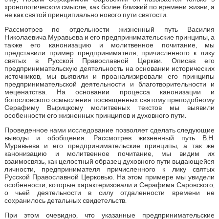
хронологическом смысле, как более близкий по времени жизни, а
не как святой принципиально нового пути святости.
Рассмотрев по отдельности жизненный путь Василия
Николаевича Муравьева и его предпринимательские принципы, а
также его канонизацию и молитвенное почитание, мы
представили пример предпринимателя, причисленного к лику
святых в Русской Православной Церкви. Описав его
предпринимательскую деятельность на основании исторических
источников, мы выявили и проанализировали его принципы
предпринимательской деятельности и благотворительности и
меценатства. На основании процесса канонизации и
богословского осмысления посвященных святому преподобному
Серафиму Вырицкому молитвеных текстов мы выявили
особенности его жизненных принципов и духовного пути.
Проведенное нами исследование позволяет сделать следующие
выводы и обобщения. Рассмотрев жизненный путь В.Н.
Муравьева и его предпринимательские принципы, а так же
канонизацию и молитвенное почитание, мы видим их
взаимосвязь, как целостный образец духовного пути выдающейся
личности, предпринимателя причисленного к лику святых
Русской Православной Церковью. На этом примере мы увидели
особенности, которые характеризовали и Серафима Саровского,
о чьей деятельности в силу отдаленности времени не
сохранилось детальных свидетельств.
При этом очевидно, что указанные предпринимательские