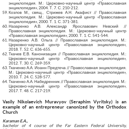
энциклопедия. М.: Церковно-научный центр «Православная
энциклопедия», 2004. Т. 7. С. 210-212.
Козлов М., свящ., Стрижев А.Н. Акафист // Православная
энциклопедия. М.: Церковно-научный центр «Православная
энциклопедия», 2000. Т. 1. С. 371-381.
Назаренко А.В. Александр Ярославович Невский //
Православная энциклопедия. М.: Церковно-научный центр
«Православная энциклопедия», 2000. Т. 1. С. 541-544.
Назаренко А.В. Ольга // Православная энциклопедия. М.:
Церковно-научный центр «Православная энциклопедия»,
2018. Т. 52. С. 636-655.
Ткачев Е.В. Канонизация // Православная энциклопедия. М.:
Церковно-научный центр «Православная энциклопедия»,
2012. Т. 30. С. 269-359.
Ткаченко А.А. Иоанн Предтеча // Православная энциклопедия.
М.: Церковно-научный центр «Православная энциклопедия»,
2010. Т. 24. С. 528-577.
Ткаченко А.А. Набедренник // Православная энциклопедия. М.:
Церковно-научный центр «Православная энциклопедия»,
2017. Т. 48. С. 217-219.
Vasily Nikolaevich Muravyov
(
Seraphim Vyritsky
) is
an
example of an entrepreneur canonized by the Orthodox
Church
Karaman E
.
A
.
,
bachelor of 4 course of
the
Far Eastern Federal University,