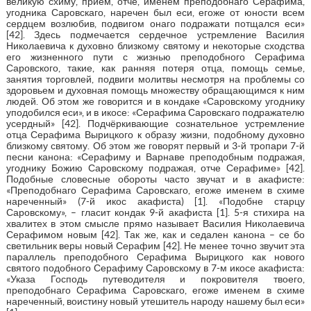
великую схиму, прием, отче, именем преподобнаго Серафима,
угодника Саровскаго, наречен был еси, егоже от юности всем
сердцем возлюбив, подвигом онаго подражати потщался еси»
[42]. Здесь подмечается сердечное устремление Василия
Николаевича к духовно близкому святому и некоторые сходства
его жизненного пути с жизнью преподобного Серафима
Саровского, такие, как ранняя потеря отца, помощь семье,
занятия торговлей, подвиги молитвы несмотря на проблемы со
здоровьем и духовная помощь множеству обращающимся к ним
людей. Об этом же говорится и в кондаке «Саровскому угоднику
уподобился еси», и в икосе: «Серафима Саровскаго подражателю
усердный» [42]. Подчёркивающие сознательное устремление
отца Серафима Вырицкого к образу жизни, подобному духовно
близкому святому. Об этом же говорят первый и 3-й тропари 7-й
песни канона: «Серафиму и Варнаве преподобным подражая,
угоднику Божию Саровскому подражая, отче Серафиме» [42].
Подобные словесные обороты часто звучат и в акафисте:
«Преподобнаго Серафима Саровскаго, егоже именем в схиме
нареченный» (7-й икос акафиста) [1]. «Подобне старцу
Саровскому», – гласит кондак 9-й акафиста [1]. 5-я стихира на
хвалитех в этом смысле прямо называет Василия Николаевича
Серафимом новым [42]. Так же, как и седален канона – се бо
светильник веры новый Серафим [42]. Не менее точно звучит эта
параллель преподобного Серафима Вырицкого как нового
святого подобного Серафиму Саровскому в 7-м икосе акафиста:
«Указа Господь путеводителя и покровителя твоего,
преподобнаго Серафима Саровскаго, егоже именем в схиме
нареченный, воистину новый утешитель народу нашему был еси»