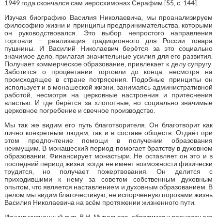
1949 года скончался сам иеросхимонах Серафим [55, с. 144].
Изучая биографию Василия Николаевича, мы проанализируем
философию жизни и принципы предпринимательства, которыми
он руководствовался. Это выбор непростого направления
торговли – реализация традиционного для России товара
пушнины. И Василий Николаевич берётся за это социально
значимое дело, прилагая значительные усилия для его развития.
Получает коммерческое образование, привлекает к делу супругу.
Заботится о процветании торговли до конца, несмотря на
происходящее в стране потрясения. Подобные принципы он
использует и в монашеской жизни, занимаясь административной
работой, несмотря на церковные настроения и притеснения
властью. И где берётся за хлопотные, но социально значимые
церковное погребение и свечное производство.
Мы так же видим его путь благотворителя. Он благотворит как
лично конкретным людям, так и в составе обществ. Отдаёт при
этом предпочтение помощи в получении образования
неимущим. В монашеский период помогает братству в духовном
образовании. Финансирует монастыри. Не оставляет он это и в
последний период жизни, когда не имеет возможности физически
трудится, но получает пожертвования. Он делится с
приходившими к нему за советом собственным духовным
опытом, что является наставлением и духовным образованием. В
целом мы видим благочестивую, не испорченную пороками жизнь
Василия Николаевича на всём протяжении жизненного пути.
Изучив жизненный путь В.Н. Муравьева, обратимся к процессу его