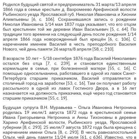
Родился будущий святой и предприниматель 31 марта/13 апреля
1866 года в семье крестьян д. Вахромеево Арефинской волости
Рыбинского уезда Ярославской губ. Николая Ивановича и Хионии
Алимпьевны [6, с. 106]. Сохранившаяся запись о рождении
Николая Ивановича 1/14 мая 1837 года указывает, что его отцом
был крестьянин той же деревни Иван Васильевич [5, с. 64]. По
традиции того времени на следующий день после рождения 1/14
апреля 1866 года новорожденный был крещён [6, с. 106]. С
наречением именем Василий в честь преподобного Василия
Нового, чей день памяти 26 марта/8 апреля [58, с. 210].
В возрасте 10 лет – 5/18 сентября 1876 года Василий Николаевич
остался без отца [7, с. 239], и становится единственным
кормильцем в семье, при болезненной матери [55, с. 16]. С
помощью односельчанина, работавшего в одной из лавок Санкт-
Петербурга старшим приказчиком, Василий отправляется в
столичный город на заработки [53, с. 16]. Там он получает работу
рассыльного в одной из лавок Гостиного Двора, а в 16 лет
назначается на должность приказчика, ещё через год становится
старшим приказчиком [55, с. 19].
Будущая супруга В.Н. Муравьева – Ольга Ивановна Нетронина
родилась 19 июля/1 августа 1872 года в крестьянской семье
Ивана Григорьевича Нетронина и Анны Тихоновны в деревне
Харино Арефинской волости, Рыбинского уезда, Ярославской
губернии [8, с. 293]. 25 июля/7 августа 1872 года была крещена с
наречением имени Ольга [8, с. 293]. В честь равноапостольной
Ольги, чей день памяти 11/24 июля [61, с 636]. Известно, что в