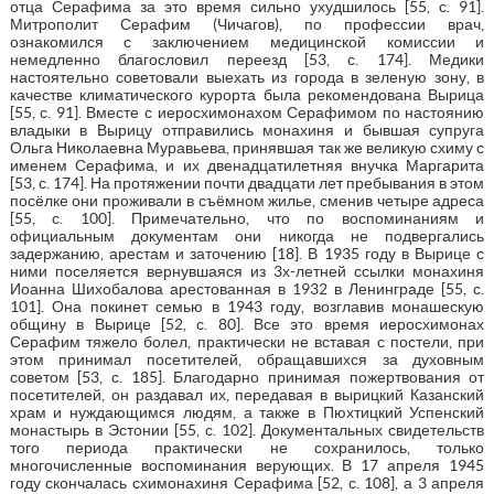
отца Серафима за это время сильно ухудшилось [55, с. 91].
Митрополит Серафим (Чичагов), по профессии врач,
ознакомился с заключением медицинской комиссии и
немедленно благословил переезд [53, с. 174]. Медики
настоятельно советовали выехать из города в зеленую зону, в
качестве климатического курорта была рекомендована Вырица
[55, с. 91]. Вместе с иеросхимонахом Серафимом по настоянию
владыки в Вырицу отправились монахиня и бывшая супруга
Ольга Николаевна Муравьева, принявшая так же великую схиму с
именем Серафима, и их двенадцатилетняя внучка Маргарита
[53, с. 174]. На протяжении почти двадцати лет пребывания в этом
посёлке они проживали в съёмном жилье, сменив четыре адреса
[55, с. 100]. Примечательно, что по воспоминаниям и
официальным документам они никогда не подвергались
задержанию, арестам и заточению [18]. В 1935 году в Вырице с
ними поселяется вернувшаяся из 3х-летней ссылки монахиня
Иоанна Шихобалова арестованная в 1932 в Ленинграде [55, с.
101]. Она покинет семью в 1943 году, возглавив монашескую
общину в Вырице [52, с. 80]. Все это время иеросхимонах
Серафим тяжело болел, практически не вставая с постели, при
этом принимал посетителей, обращавшихся за духовным
советом [53, с. 185]. Благодарно принимая пожертвования от
посетителей, он раздавал их, передавая в вырицкий Казанский
храм и нуждающимся людям, а также в Пюхтицкий Успенский
монастырь в Эстонии [55, с. 102]. Документальных свидетельств
того периода практически не сохранилось, только
многочисленные воспоминания верующих. В 17 апреля 1945
году скончалась схимонахиня Серафима [52, с. 108], а 3 апреля