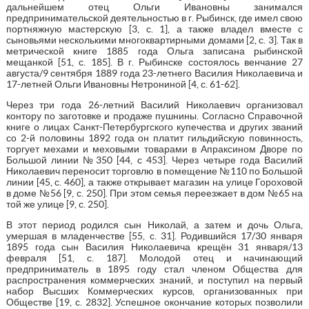
дальнейшем отец Ольги Ивановны занимался
предпринимательской деятельностью в г. Рыбинск, где имел свою
портняжную мастерскую [3, с. 1], а также владел вместе с
сыновьями несколькими многоквартирными домами [2, с. 3]. Так в
метрической книге 1885 года Ольга записана рыбинской
мещанкой [51, с. 185]. В г. Рыбинске состоялось венчание 27
августа/9 сентября 1889 года 23-летнего Василия Николаевича и
17-летней Ольги Ивановны Нетрониной [4, с. 61-62].
Через три года 26-летний Василий Николаевич организовал
контору по заготовке и продаже пушнины. Согласно Справочной
книге о лицах Санкт-Петербургского купечества и других званий
со 2-й половины 1892 года он платит гильдийскую повинность,
торгует мехами и меховыми товарами в Апраксином Дворе по
Большой линии №350 [44, с 453]. Через четыре года Василий
Николаевич переносит торговлю в помещение №110 по Большой
линии [45, с. 460], а также открывает магазин на улице Гороховой
в доме №56 [9, с. 250]. При этом семья переезжает в дом №65 на
той же улице [9, с. 250].
В этот период родился сын Николай, а затем и дочь Ольга,
умершая в младенчестве [55, с. 31]. Родившийся 17/30 января
1895 года сын Василия Николаевича крещён 31 января/13
февраля [51, с. 187]. Молодой отец и начинающий
предприниматель в 1895 году стал членом Общества для
распространения коммерческих знаний, и поступил на первый
набор Высших Коммерческих курсов, организованных при
Обществе [19, с. 2832]. Успешное окончание которых позволили