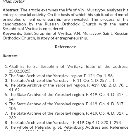
Vladivostok
Abstract.
The article examines the life of V.N. Muravyov, analyzes his
entrepreneurial activity. On the basis of which his spiritual and moral
principles of entrepreneurship are revealed. The process of his
canonization by the Russian Orthodox Church with the name
Seraphim of Vyritsa is considered.
Keywords:
Saint Seraphim of Vyritsa, V.N. Muravyov, Saint, Russian
Orthodox Church, history of entrepreneurship.
References
:
Sources
Akathist to St. Seraphim of Vyritsky
. (date of the address:
25.02.2025).
The State Archive of the Yaroslavl region. F. 124. Op. 1. 56.
The State Archive of the Yaroslavl r F. 11. Op. 1. D. 257. L. 1.
The State Archive of the Yaroslavl region. F. 419. Op. 2. D. 78. L.
61-62.
The State Archive of the Yaroslavl region. F. 419. Op. 4. D. 317. L.
64.
The State Archive of the Yaroslavl region. F. 419. Op. 4. D. 317. L.
106.
The State Archive of the Yaroslavl region. F. 419. Op. 4. D. 317. L.
239.
The State Archive of the Yaroslavl r F. 419. Op 4. D. 320. L. 293.
The whole of Petersburg. St. Petersburg Address and Reference