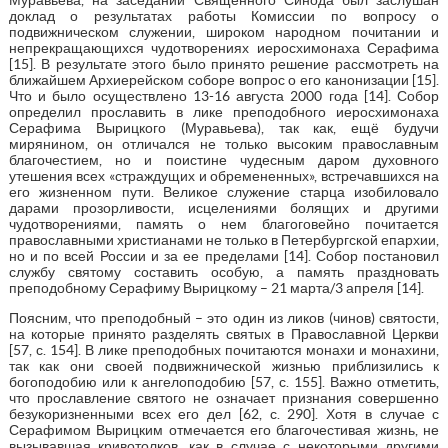
доклад о результатах работы Комиссии по вопросу о
подвижническом служении, широком народном почитании и
непрекращающихся чудотворениях иеросхимонаха Серафима
[15]. В результате этого было принято решение рассмотреть на
ближайшем Архиерейском соборе вопрос о его канонизации [15].
Что и было осуществлено 13-16 августа 2000 года [14]. Собор
определил прославить в лике преподобного иеросхимонаха
Серафима Вырицкого (Муравьева), так как, ещё будучи
мирянином, он отличался не только высоким православным
благочестием, но и поистине чудесным даром духовного
утешения всех «страждущих и обремененных», встречавшихся на
его жизненном пути. Великое служение старца изобиловало
дарами прозорливости, исцелениями болящих и другими
чудотворениями, память о нем благоговейно почитается
православными христианами не только в Петербургской епархии,
но и по всей России и за ее пределами [14]. Собор постановил
службу святому составить особую, а память праздновать
преподобному Серафиму Вырицкому – 21 марта/3 апреля [14].
Поясним, что преподобный – это один из ликов (чинов) святости,
на которые принято разделять святых в Православной Церкви
[57, с. 154]. В лике преподобных почитаются монахи и монахини,
так как они своей подвижнической жизнью приблизились к
богоподобию или к ангелоподобию [57, с. 155]. Важно отметить,
что прославление святого не означает признания совершенно
безукоризненными всех его дел [62, с. 290]. Хотя в случае с
Серафимом Вырицким отмечается его благочестивая жизнь, не
вызывавшая кривотолков, как в случае с некоторыми другими