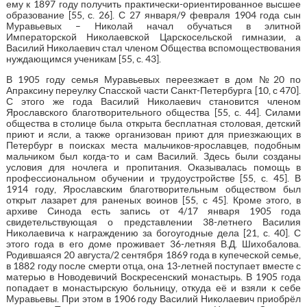
ему к 1897 году получить практически-ориентированное высшее
образование [55, с. 26]. С 27 января/9 февраля 1904 года сын
Муравьевых – Николай начал обучаться в элитной
Императорской Николаевской Царскосельской гимназии, а
Василий Николаевич стал членом Общества вспомоществования
нуждающимся ученикам [55, с. 43].
В 1905 году семья Муравьевых переезжает в дом №20 по
Апраксину переулку Спасской части Санкт-Петербурга [10, с 470].
С этого же года Василий Николаевич становится членом
Ярославского благотворительного общества [55, с. 44]. Силами
общества в столице была открыта бесплатная столовая, детский
приют и ясли, а также организован приют для приезжающих в
Петербург в поисках места мальчиков-ярославцев, подобным
мальчиком был когда-то и сам Василий. Здесь были созданы
условия для ночлега и пропитания. Оказывалась помощь в
профессиональном обучении и трудоустройстве [55, с. 45]. В
1914 году, Ярославским благотворительным обществом был
открыт лазарет для раненых воинов [55, с 45]. Кроме этого, в
архиве Синода есть запись от 4/17 января 1905 года
свидетельствующая о представлении 38-летнего Василия
Николаевича к награждению за богоугодные дела [21, с. 40]. С
этого года в его доме проживает 36-летняя В.Д. Шихобалова.
Родившаяся 20 августа/2 сентября 1869 года в купеческой семье,
в 1882 году после смерти отца, она 13-летней поступает вместе с
матерью в Новодевичий Воскресенский монастырь. В 1905 года
попадает в монастырскую больницу, откуда её и взяли к себе
Муравьевы. При этом в 1906 году Василий Николаевич приобрёл