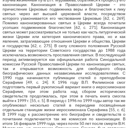
канонизации. Канонизация в Православной Церкви – это
причисление Церковью подвижника веры и благочестия к лику
святых через акт высшей церковной власти, посредством
которого узаконивается его чествование Церковью [62, с. 269].
Помимо канонизированных святых в Церкви всегда почитали
усопших подвижников благочестия [62, с. 271]. Канонизация
святых может рассматриваться не только как часть литургической
жизни Церкви или категория канонического права, но и как
явление, затрагивающее отношения Церкви и общества, Церкви
и государства [62, с. 275]. В силу сложного положения Русской
Церкви на территории Советского государства до 1988 года
исключалась возможность прославления святых. В последующий
период активизируется как официальная работа Синодальной
комиссии Русской Православной Церкви по канонизации святых,
так и открывается возможность для свободного сбора
биографических данных независимыми исследователями. С
1990 года начинаются публикации статей о преподобном
Серафиме [49, с. 24]. К 1996 году В.П. Филимонов смог
подготовить первый рукописный вариант книги о иеросхимонахе
Серафиме, при этом работа над сбором исторических
свидетельств продолжалась, при этом в печать книга смогла
выйти к 1999 г. [55, с. 5]. В период с 1996 по 1999 годы автор так же
опубликовал несколько статей в периодике посвящённые
отдельным станицам жизни иеросхимонаха Серафима [55, с. 6].
В 1999 году к рассмотрению его биографии и свидетельств о
почитании подключается так же комиссия по канонизации. В
итоге 16 февраля 1999 года, через почти 50 лет после смерти В.Н.
Муравьева, на заседании Священного Синода был заслушан