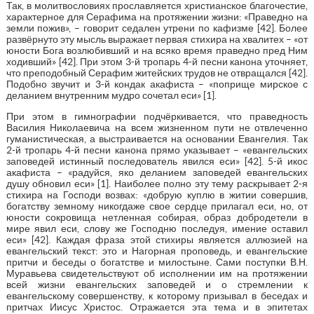
Так, в молитвословиях прославляется христианское благочестие,
характерное для Серафима на протяжении жизни: «Праведно на
земли пожив», – говорит седален утрени по кафизме [42]. Более
развёрнуто эту мысль выражает первая стихира на хвалитех – «от
юности Бога возлюбивший и на всяко время праведно пред Ним
ходивший» [42]. При этом 3-й тропарь 4-й песни канона уточняет,
что преподобный Серафим житейских трудов не отвращался [42].
Подобно звучит и 3-й кондак акафиста – «поприще мирское с
деланием внутренним мудро сочетал еси» [1].
При этом в гимнографии подчёркивается, что праведность
Василия Николаевича на всем жизненном пути не отвлеченно
гуманистическая, а выстраивается на основании Евангелия. Так
2-й тропарь 4-й песни канона прямо указывает – «евангельских
заповедей истинный последователь явился еси» [42]. 5-й икос
акафиста – «радуйся, яко деланием заповедей евангельских
душу обновил еси» [1]. Наиболее полно эту тему раскрывает 2-я
стихира на Господи возвах: «добрую куплю в житии совершив,
богатству земному никогдаже свое сердце прилагал еси, но, от
юности сокровища нетленная собирая, образ добродетели в
мире явил еси, слову же Господню последуя, имение оставил
еси» [42]. Каждая фраза этой стихиры является аллюзией на
евангельский текст: это и Нагорная проповедь, и евангельские
притчи и беседы о богатстве и милостыне. Сами поступки В.Н.
Муравьева свидетельствуют об исполнении им на протяжении
всей жизни евангельских заповедей и о стремлении к
евангельскому совершенству, к которому призывал в беседах и
притчах Иисус Христос. Отражается эта тема и в эпитетах