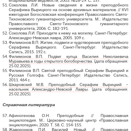
епархиальные ведомости, 2003. №28-29. С. 157.
Соколова Л.И. Новые сведения в жизни преподобного
Серафима Вырицкого на основе архивных материалов. // XVI
ежегодная Богословская конференция Православного Свято-
Тихоновского гуманитарного университета. М.: Издательство
Православного Свято-Тихоновского гуманитарного
университета, 2006. С. 182-191.
Соколова Л.И. Приходите к нему на могилку. Санкт-Петербург:
Александро-Невская лавра, 2005. 109 с.
Филимонов В.П. Житие, подвиги и чудотворения преподобного
Серафима Вырицкого. Санкт-Петербург: Издательство
Сатисъ, 2015. 192 с.
Филимонов В.П. Подвиг купца Василия Николаевича
Муравьева в годы открытого богоборчества
. (дата обращения:
25.02.2025).
Филимонов В.П. Святой преподобный Серафим Вырицкий и
Русская Голгофа. Санкт-Петербург: Издательство Сатисъ,
2011. 464 с.
Шкаровский М.В. Преподобный Серафим Вырицкий –
насельник Александро-Невской Лавры
. (дата обращения:
25.02.2025).
Справочная литература
Афиногенова О.Н. Преподобные // Православная
энциклопедия. М.: Церковно-научный центр «Православная
энциклопедия», 2020. Т. 58. С. 154-155.
Жаворонков П.И. Василий Новый // Православная