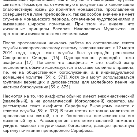
святыми. Несмотря на отмеченную в документах о канонизации
благочестивую жизнь до принятия монашества, прославление
совершается в лике преподобных, так как особое значение имеет
служение монашеского периода, отмеченное чудотворениями и
вызвавшее широкое почитание. При этом мы видели, что
жизненные принципы Василия Николаевича Муравьева на
протяжении жизни остаются неизменными.
После прославления началась работа по составлению текста
службы новопрославленому святому, завершившаяся к 19 марта
2014 года, когда текст службы был утверждён решением
Священного Синода [16]. Одновременно утверждён текст
акафиста [17]. Поясним что акафисты – это особый жанр
песнопений, обычно используются в составе келейного правила,
т.е. не на общественном богослужении, а в индивидуальной
домашней молитве [59, с. 371]. Хотя они могут использоваться
группами верующих и духовенством для молебного пения на
частном богослужении [59, с. 375].
Несмотря на то, что акафисты обычно имеют энкомиастический
(хвалебный), а не догматический (богословский) характер, мы
рассмотрим текст акафиста Серафиму Вырицкому вместе с
текстом службы [59, с. 372]. В этих тестах не только молитвенно
прославляется святой, но и богословски осмысливается его
жизненный путь. Рассмотрение этих молитвословий помогает
увидеть «живое» литургическое богословие, дающее целостную
картину почитания преподобного Серафима.