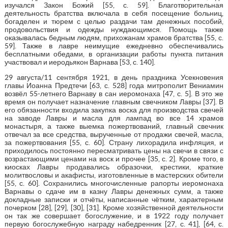
изучался Закон Божий [55, с. 59]. Благотворительная
деятельность братства включала в себя посещение больниц,
богаделен и тюрем с целью раздачи там денежных пособий,
продовольствия и одежды нуждающимся. Помощь также
оказывалась бедным людям, прихожанам храмов братства [55, с.
59]. Также в лавре неимущие ежедневно обеспечивались
бесплатными обедами, в организации работы пункта питания
участвовал и иеродьякон Варнава [53, с. 140].
29 августа/11 сентября 1921, в день праздника Усекновения
главы Иоанна Предтечи [63, с. 528] года митрополит Вениамин
возвёл 55-летнего Варнаву в сан иеромонаха [47, с. 5]. В это же
время он получает назначение главным свечником Лавры [37]. В
его обязанности входила закупка воска для производства свечей
на заводе Лавры и масла для лампад во все 14 храмов
монастыря, а также выемка пожертвований, главный свечник
отвечал за все средства, вырученные от продажи свечей, масла,
за пожертвования [55, с. 60]. Страну лихорадила инфляция, и
приходилось постоянно пересматривать цены на свечи в связи с
возрастающими ценами на воск и прочее [35, с. 2]. Кроме того, в
киосках Лавры продавались образочки, крестики, краткие
молитвословы и акафисты, изготовленные в мастерских обители
[55, с. 60]. Сохранились многочисленные рапорты иеромонаха
Варнавы о сдаче им в казну Лавры денежных сумм, а также
докладные записки и отчёты, написанные чётким, характерным
почерком [28], [29], [30], [31]. Кроме хозяйственной деятельности
он так же совершает богослужение, и в 1922 году получает
первую богослужебную награду набедренник [27, с. 41], [64, с.