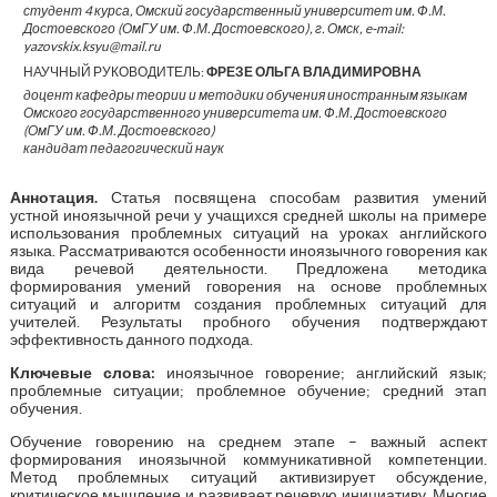
студент 4 курса, Омский государственный университет им. Ф.М.
Достоевского (ОмГУ им. Ф.М. Достоевского), г. Омск, e-mail:
yazovskix.ksyu@mail.ru
НАУЧНЫЙ РУКОВОДИТЕЛЬ:
ФРЕЗЕ ОЛЬГА ВЛАДИМИРОВНА
доцент кафедры теории и методики обучения иностранным языкам
Омского государственного университета им. Ф.М. Достоевского
(ОмГУ им. Ф.М. Достоевского)
кандидат педагогический наук
Аннотация
.
Статья посвящена способам развития умений
устной иноязычной речи у учащихся средней школы на примере
использования проблемных ситуаций на уроках английского
языка. Рассматриваются особенности иноязычного говорения как
вида речевой деятельности. Предложена методика
формирования умений говорения на основе проблемных
ситуаций и алгоритм создания проблемных ситуаций для
учителей. Результаты пробного обучения подтверждают
эффективность данного подхода.
Ключевые слова:
иноязычное говорение; английский язык;
проблемные ситуации; проблемное обучение; средний этап
обучения.
Обучение говорению на среднем этапе – важный аспект
формирования иноязычной коммуникативной компетенции.
Метод проблемных ситуаций активизирует обсуждение,
критическое мышление и развивает речевую инициативу. Многие