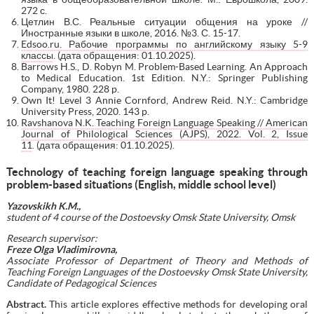
272 с.
Цетлин В.С. Реальные ситуации общения на уроке //
Иностранные языки в школе, 2016. №3. С. 15-17.
Edsoo.ru. Рабочие программы по английскому языку 5-9
классы
. (дата обращения: 01.10.2025).
Barrows H.S., D. Robyn M. Problem-Based Learning. An Approach
to Medical Education. 1st Edition. N.Y.: Springer Publishing
Company, 1980. 228 p.
Own It! Level 3 Annie Cornford, Andrew Reid. N.Y.: Cambridge
University Press, 2020. 143 p.
Ravshanova N.K. Teaching Foreign Language Speaking // American
Journal of Philological Sciences (AJPS), 2022. Vol. 2, Issue
11
. (дата обращения: 01.10.2025).
T
echnology of teaching foreign language speaking through
problem-based situations (English, middle school level)
Yazovskikh K.M.,
student of 4 course of the
Dostoevsky Omsk State University, Omsk
Research supervisor:
Freze Olga Vladimirovna,
Associate Professor of Department of Theory and Methods of
Teaching Foreign Languages of the Dostoevsky Omsk State University,
Candidate of Pedagogical Sciences
Abstract.
This article explores effective methods for developing oral