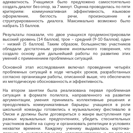
адекватность. Учащимся было предложено самостоятельно
создать диалог без опор, за 7 минут. Оценка проводилась по пяти
критериям: коммуникативная эффективность, языковое
оформление, беглость речи, произношение и
структурированность диалога. Максимально возможно было
набрать 15 баллов.
Результаты показали, что двое учащихся продемонстрировали
высокий уровень (14 баллов), трое – средний (9-10 баллов), один
– низкий (5 баллов). Таким образом, большинство участников
обладали достаточным уровнем иноязычного говорения, что
создало основу для дальнейшей работы по развитию этих
умений с применением проблемных ситуаций.
Основной этап исследования включал проведение четырёх
проблемных ситуаций в ходе четырёх уроков, разработанных
согласно организации работы, описанной выше, что обеспечило
их методическую обоснованность и эффективность.
На втором занятии была реализована первая проблемная
ситуация в формате полилога, направленного на развитие
аргументации, умения принимать коллективные решения и
преодолевать коммуникативные барьеры: учащиеся в роли
школьной команды готовились к музыкальному фестивалю в
Омске и должны были договориться о жанре выступления при
разных музыкальных предпочтениях, убедить стеснительных
участников выйти на сцену и организовать репетиции в условиях
нехватки времени. Каждому ученику выдавалась карточка-
легенда с индивидуальными характеристиками и языковыми