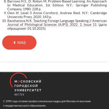
Barrows H.S., D. Robyn M. Problem-Based Learning. An Approach
to Medical Education. 1st Edition. N.Y.: Springer Publishing
Company, 1980. 228 p.
Own It! Level 3 Annie Cornford, Andrew Reid. N.Y.: Cambridge
University Press, 2020. 143 p.
Ravshanova N.K. Teaching Foreign Language Speaking // American
Journal of Philological Sciences (AJPS), 2022. 2, Issue 11
. (дата
обращения: 01.10.2025).
НАЗАД
С 1995 года готовим профессиональные кадры для Москвы по высоким
стандартам высшего образования.