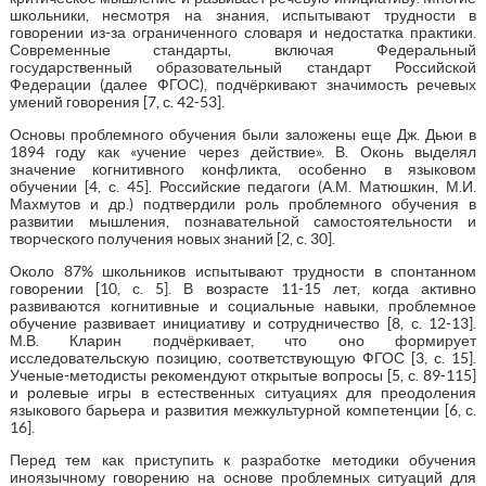
школьники, несмотря на знания, испытывают трудности в
говорении из-за ограниченного словаря и недостатка практики.
Современные стандарты, включая Федеральный
государственный образовательный стандарт Российской
Федерации (далее ФГОС), подчёркивают значимость речевых
умений говорения [7, с. 42-53].
Основы проблемного обучения были заложены еще Дж. Дьюи в
1894 году как «учение через действие». В. Оконь выделял
значение когнитивного конфликта, особенно в языковом
обучении [4, с. 45]. Российские педагоги (А.М. Матюшкин, М.И.
Махмутов и др.) подтвердили роль проблемного обучения в
развитии мышления, познавательной самостоятельности и
творческого получения новых знаний [2, с. 30].
Около 87% школьников испытывают трудности в спонтанном
говорении [10, с. 5]. В возрасте 11-15 лет, когда активно
развиваются когнитивные и социальные навыки, проблемное
обучение развивает инициативу и сотрудничество [8, с. 12-13].
М.В. Кларин подчёркивает, что оно формирует
исследовательскую позицию, соответствующую ФГОС [3, с. 15].
Ученые-методисты рекомендуют открытые вопросы [5, с. 89-115]
и ролевые игры в естественных ситуациях для преодоления
языкового барьера и развития межкультурной компетенции [6, с.
16].
Перед тем как приступить к разработке методики обучения
иноязычному говорению на основе проблемных ситуаций для