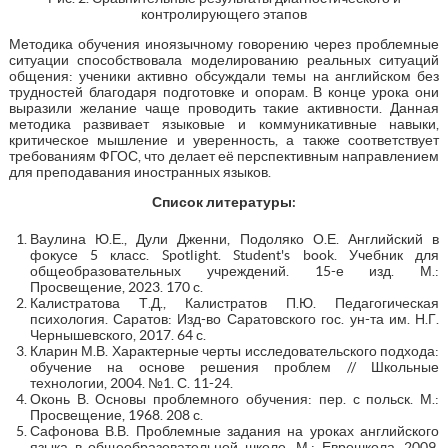
контролирующего этапов
Методика обучения иноязычному говорению через проблемные
ситуации способствовала моделированию реальных ситуаций
общения: ученики активно обсуждали темы на английском без
трудностей благодаря подготовке и опорам. В конце урока они
выразили желание чаще проводить такие активности. Данная
методика развивает языковые и коммуникативные навыки,
критическое мышление и уверенность, а также соответствует
требованиям ФГОС, что делает её перспективным направлением
для преподавания иностранных языков.
Список литературы:
Ваулина Ю.Е., Дули Дженни, Подоляко О.Е. Английский в
фокусе 5 класс. Spotlight. Student's book. Учебник для
общеобразовательных учреждений. 15-е изд. М.:
Просвещение, 2023. 170 с.
Калистратова Т.Д., Калистратов П.Ю. Педагогическая
психология. Саратов: Изд-во Саратовского гос. ун-та им. Н.Г.
Чернышевского, 2017. 64 с.
Кларин М.В. Характерные черты исследовательского подхода:
обучение на основе решения проблем // Школьные
технологии, 2004. №1. С. 11-24.
Оконь В. Основы проблемного обучения: пер. с польск. М.:
Просвещение, 1968. 208 с.
Сафонова В.В. Проблемные задания на уроках английского
языка в общеобразовательной школе. М.: Еврошкола, 2009.