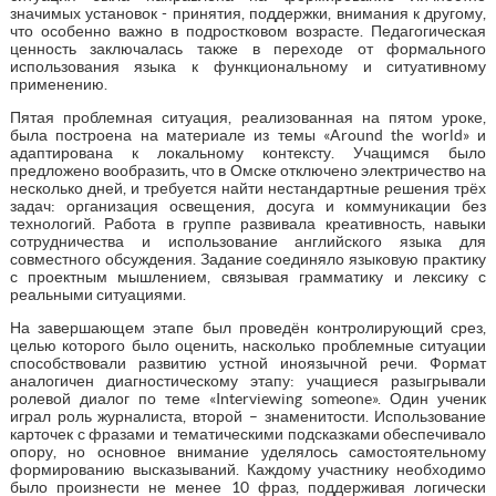
значимых установок - принятия, поддержки, внимания к другому,
что особенно важно в подростковом возрасте. Педагогическая
ценность заключалась также в переходе от формального
использования языка к функциональному и ситуативному
применению.
Пятая проблемная ситуация, реализованная на пятом уроке,
была построена на материале из темы «Around the world» и
адаптирована к локальному контексту. Учащимся было
предложено вообразить, что в Омске отключено электричество на
несколько дней, и требуется найти нестандартные решения трёх
задач: организация освещения, досуга и коммуникации без
технологий. Работа в группе развивала креативность, навыки
сотрудничества и использование английского языка для
совместного обсуждения. Задание соединяло языковую практику
с проектным мышлением, связывая грамматику и лексику с
реальными ситуациями.
На завершающем этапе был проведён контролирующий срез,
целью которого было оценить, насколько проблемные ситуации
способствовали развитию устной иноязычной речи. Формат
аналогичен диагностическому этапу: учащиеся разыгрывали
ролевой диалог по теме «Interviewing someone». Один ученик
играл роль журналиста, второй – знаменитости. Использование
карточек с фразами и тематическими подсказками обеспечивало
опору, но основное внимание уделялось самостоятельному
формированию высказываний. Каждому участнику необходимо
было произнести не менее 10 фраз, поддерживая логически