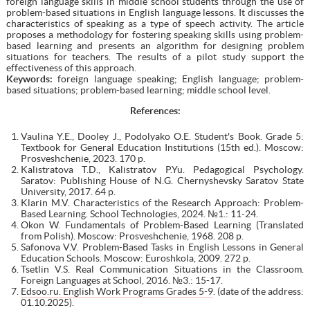
foreign language skills in middle school students through the use of
problem-based situations in English language lessons. It discusses the
characteristics of speaking as a type of speech activity. The article
proposes a methodology for fostering speaking skills using problem-
based learning and presents an algorithm for designing problem
situations for teachers. The results of a pilot study support the
effectiveness of this approach.
Keywords:
foreign language speaking; English language; problem-
based situations; problem-based learning; middle school level.
References:
Vaulina Y.E., Dooley J., Podolyako O.E. Student's Book. Grade 5:
Textbook for General Education Institutions (15th ed.). Moscow:
Prosveshchenie, 2023. 170 p.
Kalistratova T.D., Kalistratov P.Yu. Pedagogical Psychology.
Saratov: Publishing House of N.G. Chernyshevsky Saratov State
University, 2017. 64 p.
Klarin M.V. Characteristics of the Research Approach: Problem-
Based Learning. School Technologies, 2024. №1.: 11-24.
Okon W. Fundamentals of Problem-Based Learning (Translated
from Polish). Moscow: Prosveshchenie, 1968. 208 p.
Safonova V.V. Problem-Based Tasks in English Lessons in General
Education Schools. Moscow: Euroshkola, 2009. 272 p.
Tsetlin V.S. Real Communication Situations in the Classroom.
Foreign Languages at School, 2016. №3.: 15-17.
Edsoo.ru. English Work Programs Grades 5-9
. (date of the address:
01.10.2025).