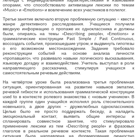
опорами, что способствовало активизации лексики по темам
«Music» и «Emotions» и вовлечению всех участников в полилог.
Третье занятие включало вторую проблемную ситуацию – квест в
жанре детективного расследования. Учащиеся получили
вводную информацию о пропаже их одноклассника и должны
были, опираясь на темы «Describing people», «Emotions» и
грамматические конструкции Past Simple / Past Continuous,
воссоздать события, произошедшие утром, и выдвинуть гипотезы
о его возможном местонахождении. Задание требовало
реконструкции событий на основе анализа личности
«пропавшего», что развивало навыки логического высказывания,
языковую догадку и взаимодействие. Учитель выступал в роли
направляющего рассказчика, стимулируя учащихся к
самостоятельным речевым действиям.
На четвёртом уроке была реализована третья проблемная
ситуация, ориентированная на развитие навыков эмпатии,
речевой гибкости и использования грамматической конструкции
used to в контексте ролевого знакомства с «новым учеником». В
каждой группе один учащийся исполнял роль стеснительного
новенького, а двое других – дружелюбных одноклассников.
Целью было не просто поддержать беседу, а наладить
эмоциональный контакт, выявить общие интересы и
спланировать совместное занятие, что стимулировало
применение лексики из тем «Describing people» и фразовых
глаголов в реальном речевом контексте. Такая проблемная
ситуация была направлена на формирование личностно