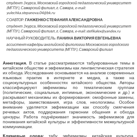
студент 3 курса, Московский городской педагогический университет
(МГПУ), Самарский филиал, г. Самара, e-mail:
yulechka.stepanova.04@bk.ru
СОАВТОР:
ГАНЖЕНКО СТЕФАНИЯ АЛЕКСАНДРОВНА
студент 3 курса, Московский городской педагогический университет
(МГПУ), Самарский филиал, г. Самара, e-mail: stefikalex@yandex.ru
НАУЧНЫЙ РУКОВОДИТЕЛЬ:
ПАНИНА ВИКТОРИЯ ЕВГЕНЬЕВНА
ассистент кафедры английской филологии Московского городского
педагогического университета (МГПУ), Самарский филиал
Аннотация
.
В статье рассматриваются табуированные темы в
китайском обществе и эвфемизмы как лингвистическая стратегия
их обхода. Исследование основывается на анализе современных
языковых практик в интернете и медиа, а также на
социокультурных особенностях китайского общества. Авторы
классифицируют эвфемизмы по тематическим группам
(политические, социальные, интимные, экономические и др.) и
раскрывают механизмы их формирования: омофонные замены,
метафоры, заимствования, игра слов, неологизмы. Особое
внимание уделяется эвфемизации как способу смягчения
речевых актов, поддержания гармонии общения и обхода
цензуры. Работа подчёркивает значимость эвфемизмов для
понимания китайской культуры и эффективности межкультурной
коммуникации.
Ключевые слова:
табу, эвфемизмы, китайская культура,