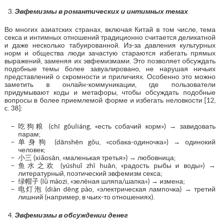
Эвфемизмы в романтических и интимных темах
Во многих азиатских странах, включая Китай в том числе, тема
секса и интимных отношений традиционно считается деликатной
и даже несколько табуированной. Из-за давления культурных
норм и общества люди зачастую стараются избегать прямых
выражений, заменяя их эвфемизмами. Это позволяет обсуждать
подобные темы более завуалировано, не нарушая ничьих
представлений о скромности и приличиях. Особенно это можно
заметить в онлайн-коммуникации, где пользователи
придумывают коды и метафоры, чтобы обсуждать подобные
вопросы в более приемлемой форме и избегать неловкости [12,
c. 38]:
吃狗粮 (chī gǒuliáng, «есть собачий корм») → завидовать
парам;
单身狗 (dānshēn gǒu, «собака-одиночка») → одинокий
человек;
小三 (xiǎosān, «маленькая третья») → любовница;
鱼水之欢 (yúshuǐ zhī huān, «радость рыбы и воды») →
литературный, поэтический эвфемизм секса;
绿帽子 (lǜ màozi, «зелёная шляпа/шапка») → измена;
电灯泡 (diàn dēng pào, «электрическая лампочка) → третий
лишний (например, в чьих-то отношениях).
Эвфемизмы в обсуждении денег