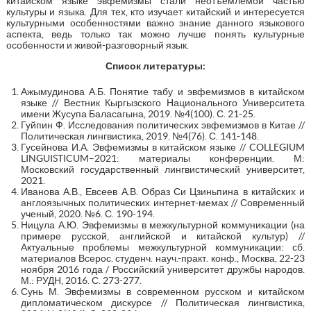
китайском языке эвфемизмы стали неотъемлемой частью
культуры и языка. Для тех, кто изучает китайский и интересуется
культурными особенностями важно знание данного языкового
аспекта, ведь только так можно лучше понять культурные
особенности и живой-разговорный язык.
Список литературы:
Ажымудинова А.Б. Понятие табу и эвфемизмов в китайском
языке // Вестник Кыргызского Национального Университета
имени Жусупа Баласагына, 2019. №4(100). С. 21-25.
Гуйпин Ф. Исследования политических эвфемизмов в Китае //
Политическая лингвистика, 2019. №4(76). С. 141-148.
Гусейнова И.А. Эвфемизмы в китайском языке // COLLEGIUM
LINGUISTICUM–2021: материалы конференции. М:
Московский государственный лингвистический университет,
2021.
Иванова А.В., Евсеев А.В. Образ Си Цзиньпина в китайских и
англоязычных политических интернет-мемах // Современный
ученый, 2020. №6. С. 190-194.
Ницула А.Ю. Эвфемизмы в межкультурной коммуникации (на
примере русской, английской и китайской культур) //
Актуальные проблемы межкультурной коммуникации: сб.
материалов Всерос. студенч. науч.-практ. конф., Москва, 22-23
ноября 2016 года / Российский университет дружбы народов.
М.: РУДН, 2016. С. 273-277.
Сунь М. Эвфемизмы в современном русском и китайском
дипломатическом дискурсе // Политическая лингвистика,