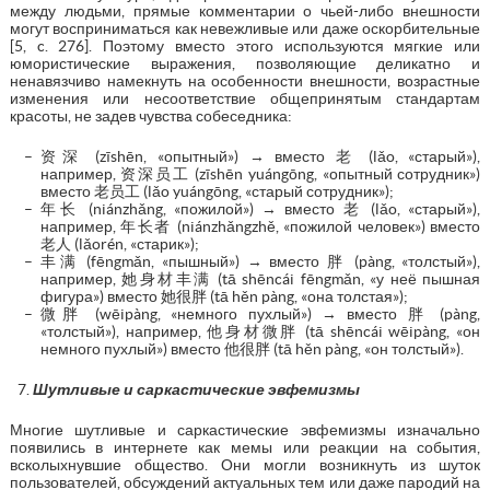
между людьми, прямые комментарии о чьей-либо внешности
могут восприниматься как невежливые или даже оскорбительные
[5, c. 276]. Поэтому вместо этого используются мягкие или
юмористические выражения, позволяющие деликатно и
ненавязчиво намекнуть на особенности внешности, возрастные
изменения или несоответствие общепринятым стандартам
красоты, не задев чувства собеседника:
资深 (zīshēn, «опытный») → вместо 老 (lǎo, «старый»),
например, 资深员工 (zīshēn yuángōng, «опытный сотрудник»)
вместо 老员工 (lǎo yuángōng, «старый сотрудник»);
年长 (niánzhǎng, «пожилой») → вместо 老 (lǎo, «старый»),
например, 年长者 (niánzhǎngzhě, «пожилой человек») вместо
老人 (lǎorén, «старик»);
丰满 (fēngmǎn, «пышный») → вместо 胖 (pàng, «толстый»),
например, 她身材丰满 (tā shēncái fēngmǎn, «у неё пышная
фигура») вместо 她很胖 (tā hěn pàng, «она толстая»);
微胖 (wēipàng, «немного пухлый») → вместо 胖 (pàng,
«толстый»), например, 他身材微胖 (tā shēncái wēipàng, «он
немного пухлый») вместо 他很胖 (tā hěn pàng, «он толстый»).
Шутливые и саркастические эвфемизмы
Многие шутливые и саркастические эвфемизмы изначально
появились в интернете как мемы или реакции на события,
всколыхнувшие общество. Они могли возникнуть из шуток
пользователей, обсуждений актуальных тем или даже пародий на