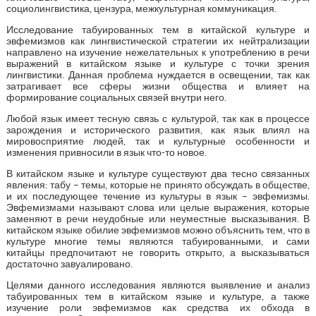
социолингвистика, цензура, межкультурная коммуникация.
Исследование табуированных тем в китайской культуре и
эвфемизмов как лингвистической стратегии их нейтрализации
направлено на изучение нежелательных к употреблению в речи
выражений в китайском языке и культуре с точки зрения
лингвистики. Данная проблема нуждается в освещении, так как
затрагивает все сферы жизни общества и влияет на
формирование социальных связей внутри него.
Любой язык имеет тесную связь с культурой, так как в процессе
зарождения и исторического развития, как язык влиял на
мировосприятие людей, так и культурные особенности и
изменения привносили в язык что-то новое.
В китайском языке и культуре существуют два тесно связанных
явления: табу – темы, которые не принято обсуждать в обществе,
и их последующее течение из культуры в язык – эвфемизмы.
Эвфемизмами называют слова или целые выражения, которые
заменяют в речи неудобные или неуместные высказывания. В
китайском языке обилие эвфемизмов можно объяснить тем, что в
культуре многие темы являются табуированными, и сами
китайцы предпочитают не говорить открыто, а высказываться
достаточно завуалировано.
Целями данного исследования являются выявление и анализ
табуированных тем в китайском языке и культуре, а также
изучение роли эвфемизмов как средства их обхода в