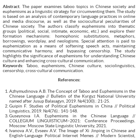
Abstract
. The paper examines taboo topics in Chinese society and
euphemisms as a linguistic strategy for circumventing them. The study
is based on an analysis of contemporary language practices in online
and media discourse, as well as the sociocultural peculiarities of
Chinese society. The authors classify euphemisms into thematic
groups (political, social, intimate, economic, etc.) and explore their
formation mechanisms: homophonic substitutions, metaphors,
borrowings, wordplay, and neologisms. Special attention is paid to
euphemization as a means of softening speech acts, maintaining
communicative harmony, and bypassing censorship. The study
highlights the significance of euphemisms for understanding Chinese
culture and enhancing cross-cultural communication.
Keywords
: Taboo, euphemisms, Chinese culture, sociolinguistics,
censorship, cross-cultural communication.
References:
Azhymudinova A.B. The Concept of Taboo and Euphemisms in the
Chinese Language // Bulletin of the Kyrgyz National University
named after Jusup Balasagyn, 2019. №4(100).: 21-25.
Guipin F. Studies of Political Euphemisms in China // Political
Linguistics, 2019. №4(76).: 141-148.
Guseynova I.A. Euphemisms in the Chinese Language //
COLLEGIUM LINGUISTICUM–2021: Conference Proceedings.
Moscow: Moscow State Linguistic University, 2021.
Ivanova A.V., Evseev A.V. The Image of Xi Jinping in Chinese and
English-Language Political Internet Memes // Modern Scientist,