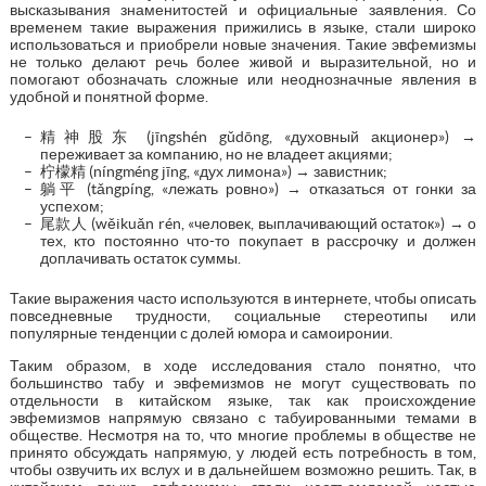
высказывания знаменитостей и официальные заявления. Со
временем такие выражения прижились в языке, стали широко
использоваться и приобрели новые значения. Такие эвфемизмы
не только делают речь более живой и выразительной, но и
помогают обозначать сложные или неоднозначные явления в
удобной и понятной форме.
精神股东 (jīngshén gǔdōng, «духовный акционер») →
переживает за компанию, но не владеет акциями;
柠檬精 (níngméng jīng, «дух лимона») → завистник;
躺平 (tǎngpíng, «лежать ровно») → отказаться от гонки за
успехом;
尾款人 (wěikuǎn rén, «человек, выплачивающий остаток») → о
тех, кто постоянно что-то покупает в рассрочку и должен
доплачивать остаток суммы.
Такие выражения часто используются в интернете, чтобы описать
повседневные трудности, социальные стереотипы или
популярные тенденции с долей юмора и самоиронии.
Таким образом, в ходе исследования стало понятно, что
большинство табу и эвфемизмов не могут существовать по
отдельности в китайском языке, так как происхождение
эвфемизмов напрямую связано с табуированными темами в
обществе. Несмотря на то, что многие проблемы в обществе не
принято обсуждать напрямую, у людей есть потребность в том,
чтобы озвучить их вслух и в дальнейшем возможно решить. Так, в