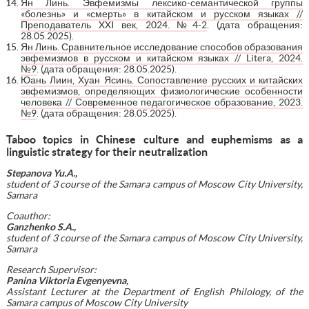
Ян Линь. Эвфемизмы лексико-семантической группы
«болезнь» и «смерть» в китайском и русском языках //
Преподаватель XXI век, 2024. №4-2
. (дата обращения:
28.05.2025).
Ян Линь. Сравнительное исследование способов образования
эвфемизмов в русском и китайском языках // Litera, 2024.
№9
. (дата обращения: 28.05.2025).
Юань Лиин, Хуан Ясинь. Сопоставление русских и китайских
эвфемизмов, определяющих физиологические особенности
человека // Современное педагогическое образование, 2023.
№9
. (дата обращения: 28.05.2025).
Taboo topics in Chinese culture and euphemisms as a
linguistic strategy for their neutralization
Stepanova Yu.A.,
student of 3 course of the Samara campus of Moscow City University,
Samara
Coauthor:
Ganzhenko S.A.,
student of 3 course of the Samara campus of Moscow City University,
Samara
Research Supervisor:
Panina Viktoria Evgenyevna,
Assistant Lecturer at the Department of English Philology, of the
Samara campus of Moscow City University