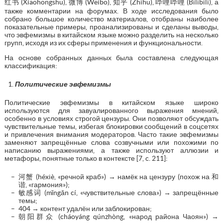
红书 (Xiaohongshu), 微博 (Weibo), 知乎 (Zhihu), 哔哩哔哩 (Bilibili), а
также комментарии на форумах. В ходе исследования было
собрано большое количество материалов, отобраны наиболее
показательные примеры, проанализированы и сделаны выводы,
что эвфемизмы в китайском языке можно разделить на несколько
групп, исходя из их сферы применения и функциональности.
На основе собранных данных была составлена следующая
классификация:
Политические эвфемизмы
Политические эвфемизмы в китайском языке широко
используются для завуалированного выражения мнений,
особенно в условиях строгой цензуры. Они позволяют обсуждать
чувствительные темы, избегая блокировки сообщений в соцсетях
и привлечения внимания модераторов. Часто такие эвфемизмы
заменяют запрещённые слова созвучными или похожими по
написанию выражениями, а также используют аллюзии и
метафоры, понятные только в контексте [7, c. 211]:
河蟹 (héxiè, «речной краб») → намёк на цензуру (похож на 和
谐, «гармония»);
敏感词 (mǐngǎn cí, «чувствительные слова») → запрещённые
темы;
404 → контент удалён или заблокирован;
朝阳群众 (cháoyáng qúnzhòng, «народ района Чаоян») →