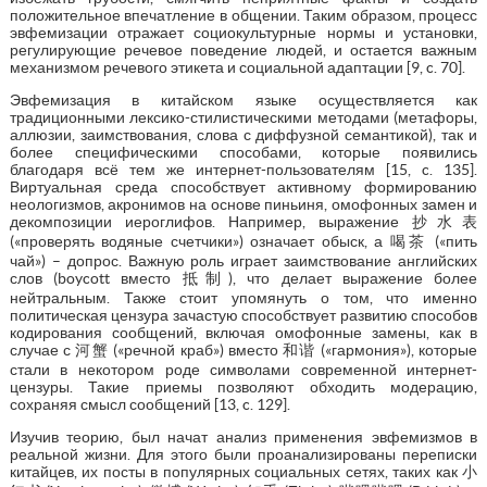
положительное впечатление в общении. Таким образом, процесс
эвфемизации отражает социокультурные нормы и установки,
регулирующие речевое поведение людей, и остается важным
механизмом речевого этикета и социальной адаптации [9, c. 70].
Эвфемизация в китайском языке осуществляется как
традиционными лексико-стилистическими методами (метафоры,
аллюзии, заимствования, слова с диффузной семантикой), так и
более специфическими способами, которые появились
благодаря всё тем же интернет-пользователям [15, c. 135].
Виртуальная среда способствует активному формированию
неологизмов, акронимов на основе пиньиня, омофонных замен и
декомпозиции иероглифов. Например, выражение 抄水表
(«проверять водяные счетчики») означает обыск, а 喝茶 («пить
чай») – допрос. Важную роль играет заимствование английских
слов (boycott вместо 抵制), что делает выражение более
нейтральным. Также стоит упомянуть о том, что именно
политическая цензура зачастую способствует развитию способов
кодирования сообщений, включая омофонные замены, как в
случае с 河蟹 («речной краб») вместо 和谐 («гармония»), которые
стали в некотором роде символами современной интернет-
цензуры. Такие приемы позволяют обходить модерацию,
сохраняя смысл сообщений [13, c. 129].
Изучив теорию, был начат анализ применения эвфемизмов в
реальной жизни. Для этого были проанализированы переписки
китайцев, их посты в популярных социальных сетях, таких как 小