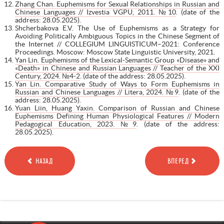
Zhang Chan. Euphemisms for Sexual Relationships in Russian and
Chinese Languages // Izvestia VGPU, 2011. №10
. (date of the
address: 28.05.2025).
Shcherbakova E.V. The Use of Euphemisms as a Strategy for
Avoiding Politically Ambiguous Topics in the Chinese Segment of
the Internet // COLLEGIUM LINGUISTICUM–2021: Conference
Proceedings. Moscow: Moscow State Linguistic University, 2021.
Yan Lin. Euphemisms of the Lexical-Semantic Group «Disease» and
«Death» in Chinese and Russian Languages // Teacher of the XXI
Century, 2024. №4-2
. (date of the address: 28.05.2025).
Yan Lin. Comparative Study of Ways to Form Euphemisms in
Russian and Chinese Languages // Litera, 2024. №9
. (date of the
address: 28.05.2025).
Yuan Liin, Huang Yaxin. Comparison of Russian and Chinese
Euphemisms Defining Human Physiological Features // Modern
Pedagogical Education, 2023. №9
. (date of the address:
28.05.2025).
НАЗАД
ВПЕРЕД