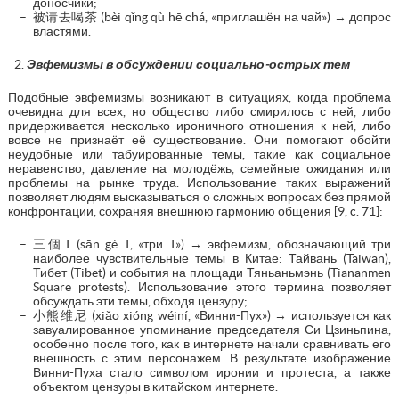
доносчики;
被请去喝茶 (bèi qǐng qù hē chá, «приглашён на чай») → допрос
властями.
Эвфемизмы в обсуждении социально-острых тем
Подобные эвфемизмы возникают в ситуациях, когда проблема
очевидна для всех, но общество либо смирилось с ней, либо
придерживается несколько ироничного отношения к ней, либо
вовсе не признаёт её существование. Они помогают обойти
неудобные или табуированные темы, такие как социальное
неравенство, давление на молодёжь, семейные ожидания или
проблемы на рынке труда. Использование таких выражений
позволяет людям высказываться о сложных вопросах без прямой
конфронтации, сохраняя внешнюю гармонию общения [9, c. 71]:
三個T (sān gè T, «три T») → эвфемизм, обозначающий три
наиболее чувствительные темы в Китае: Тайвань (Taiwan),
Тибет (Tibet) и события на площади Тяньаньмэнь (Tiananmen
Square protests). Использование этого термина позволяет
обсуждать эти темы, обходя цензуру;
小熊维尼 (xiǎo xióng wéiní, «Винни-Пух») → используется как
завуалированное упоминание председателя Си Цзиньпина,
особенно после того, как в интернете начали сравнивать его
внешность с этим персонажем. В результате изображение
Винни-Пуха стало символом иронии и протеста, а также
объектом цензуры в китайском интернете.