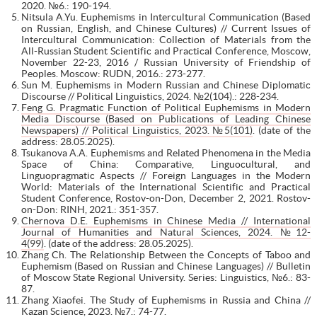
2020. №6.: 190-194.
Nitsula A.Yu. Euphemisms in Intercultural Communication (Based
on Russian, English, and Chinese Cultures) // Current Issues of
Intercultural Communication: Collection of Materials from the
All-Russian Student Scientific and Practical Conference, Moscow,
November 22-23, 2016 / Russian University of Friendship of
Peoples. Moscow: RUDN, 2016.: 273-277.
Sun M. Euphemisms in Modern Russian and Chinese Diplomatic
Discourse // Political Linguistics, 2024. №2(104).: 228-234.
Feng G. Pragmatic Function of Political Euphemisms in Modern
Media Discourse (Based on Publications of Leading Chinese
Newspapers) // Political Linguistics, 2023. №5(101)
. (date of the
address: 28.05.2025).
Tsukanova A.A. Euphemisms and Related Phenomena in the Media
Space of China: Comparative, Linguocultural, and
Linguopragmatic Aspects // Foreign Languages in the Modern
World: Materials of the International Scientific and Practical
Student Conference, Rostov-on-Don, December 2, 2021. Rostov-
on-Don: RINH, 2021.: 351-357.
Chernova D.E. Euphemisms in Chinese Media // International
Journal of Humanities and Natural Sciences, 2024. №12-
4(99)
. (date of the address: 28.05.2025).
Zhang Ch. The Relationship Between the Concepts of Taboo and
Euphemism (Based on Russian and Chinese Languages) // Bulletin
of Moscow State Regional University. Series: Linguistics, №6.: 83-
87.
Zhang Xiaofei. The Study of Euphemisms in Russia and China //
Kazan Science, 2023. №7.: 74-77.