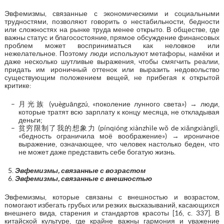
Эвфемизмы, связанные с экономическими и социальными
трудностями, позволяют говорить о нестабильности, бедности
или сложностях на рынке труда менее открыто. В обществе, где
важны статус и благосостояние, прямое обсуждение финансовых
проблем может восприниматься как неловкое или
нежелательное. Поэтому люди используют метафоры, намёки и
даже несколько шутливые выражения, чтобы смягчить реалии,
придать им ироничный оттенок или выразить недовольство
существующим положением вещей, не прибегая к открытой
критике:
月光族 (yuèguāngzú, «поколение лунного света») → люди,
которые тратят всю зарплату к концу месяца, не откладывая
деньги;
贫穷限制了我的想象力 (pínqióng xiànzhìle wǒ de xiǎngxiànglì,
«бедность ограничила моё воображение») → ироничное
выражение, означающее, что человек настолько беден, что
не может даже представить себе богатую жизнь.
Эвфемизмы, связанные с возрастом
Эвфемизмы, связанные с внешностью
Эвфемизмы, которые связаны с внешностью и возрастом,
помогают избегать грубых или резких высказываний, касающихся
внешнего вида, старения и стандартов красоты [16, c. 337]. В
китайской культуре, где крайне важны гармония и уважение