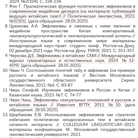
2024. №2(104). С. 228-234.
Фэн Г. Прагматическая функция политических эвфемизмов в
современном медийном дискурсе (на материале публикаций
ведущих китайских газет) // Политическая лингвистика, 2023.
№5(101)
. (дата обращения: 28.05.2025).
Цуканова А.А. Эвфемизмы и смежные с ними явления в
медийном пространстве Китая: компаративный,
лингвокультурологический и лингвопрагматический аспекты //
Иностранные языки в современном мире: материалы
международной науч.-практ. студенч. конф., Ростов-на-Дону,
02 декабря 2021 года. Ростов-на-Дону: РИНХ, 2021. С. 351-357.
Чернова Д.Е. Эвфемизмы в китайских СМИ // Международный
журнал гуманитарных и естественных наук, 2024. №12-
4(99)
. (дата обращения: 28.05.2025).
Чжан Ч. Соотношение понятий табу и эвфемизм (на примере
русского и китайского языков) // Вестник Московского
государственного областного университета. Серия:
Лингвистика, 2012. №6. С. 83-87.
Чжан Сяофэй. Изучение эвфемизмов в России и Китае //
Казанская наука, 2023. №7. С. 74-77.
Чжан Чань. Эвфемизмы сексуальных отношений в русском и
китайском языках // Известия ВГПУ, 2011. №10
. (дата
обращения: 28.05.2025).
Щербакова Е.В. Использование эвфемизмов как стратегия
избегания политически неоднозначных тем в китайском
сегменте интернета // COLLEGIUM LINGUISTICUM–2021:
материалы конференции. М.: Московский государственный
лингвистический университет, 2021.