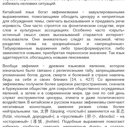
избежать неловких ситуаций.
Китайский язык богат эвфемизмами – завуалированными
выражениями, помогающими обходить цензуру и неприятные
для обсуждения темы, смягчать высказывания и придавать речи
игривость. Они часто строятся на фонетическом сходстве, игре
слов и культурных ассоциациях. Особенно часто «скрыть»
истинный смысл своих высказываний стараются интернет-
пользователи. Они внимательно следят за лексикой, чётко
разделяя слова на «разрешённые» и «запрещённые».
Табуированные выражения либо трансформируются, либо
заменяются новыми, приобретая переносное значение. Так язык
адаптируется, обогащаясь новыми лексемами.
Вообще эвфемия – древнее языковое явление, которое
изначально было связано с религиозными табу, запрещавшими
упоминание богов, духов, смерти и болезней в страхе навлечь
беды на себя и своих близких [14, c. 427]. Со временем
эвфемизмы получили более широкое распространение, сначала
в буржуазном обществе для сокрытия общественно осуждаемых
явлений, а затем и в современном мире, где они по сей день
служат инструментом цензуры, этикета и даже политического
воздействия. В китайском и русском языках эвфемизмы смягчают
негативные коннотации, заменяя резкие слова более
нейтральными: так, 太胖 (tàipàng, «толстый») заменяется на 富态
(fùtài, «полный, дородный»), а «трусливый» (胆小, dănxiăо) – на
«осторожный» (谨慎, jǐnshèn). Подобные выражения помогают
избежать грубости, смягчить неприятные факты и создать