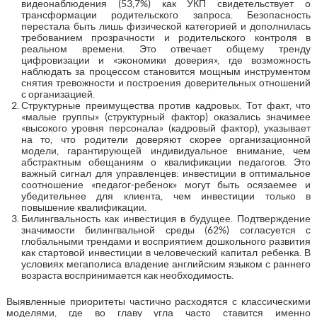
видеонаблюдения (53,7%) как УКП свидетельствует о
трансформации родительского запроса. Безопасность
перестала быть лишь физической категорией и дополнилась
требованием прозрачности и родительского контроля в
реальном времени. Это отвечает общему тренду
цифровизации и «экономики доверия», где возможность
наблюдать за процессом становится мощным инструментом
снятия тревожности и построения доверительных отношений
с организацией.
Структурные преимущества против кадровых. Тот факт, что
«малые группы» (структурный фактор) оказались значимее
«высокого уровня персонала» (кадровый фактор), указывает
на то, что родители доверяют скорее организационной
модели, гарантирующей индивидуальное внимание, чем
абстрактным обещаниям о квалификации педагогов. Это
важный сигнал для управленцев: инвестиции в оптимальное
соотношение «педагог-ребенок» могут быть осязаемее и
убедительнее для клиента, чем инвестиции только в
повышение квалификации.
Билингвальность как инвестиция в будущее. Подтверждение
значимости билингвальной среды (62%) согласуется с
глобальными трендами и восприятием дошкольного развития
как стартовой инвестиции в человеческий капитал ребенка. В
условиях мегаполиса владение английским языком с раннего
возраста воспринимается как необходимость.
Выявленные приоритеты частично расходятся с классическими
моделями, где во главу угла часто ставится именно