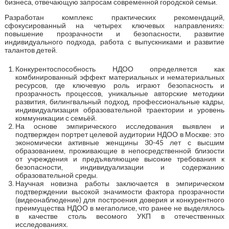
бизнеса, отвечающую запросам современной городской семьи.
Разработан комплекс практических рекомендаций,
сфокусированный на четырех ключевых направлениях:
повышение прозрачности и безопасности, развитие
индивидуального подхода, работа с выпускниками и развитие
талантов детей.
Конкурентоспособность НДОО определяется как
комбинированный эффект материальных и нематериальных
ресурсов, где ключевую роль играют безопасность и
прозрачность процессов, уникальные авторские методики
развития, билингвальный подход, профессиональные кадры,
индивидуализация образовательной траектории и уровень
коммуникации с семьёй.
На основе эмпирического исследования выявлен и
подтвержден портрет целевой аудитории НДОО в Москве: это
экономически активные женщины 30-45 лет с высшим
образованием, проживающие в непосредственной близости
от учреждения и предъявляющие высокие требования к
безопасности, индивидуализации и содержанию
образовательной среды.
Научная новизна работы заключается в эмпирическом
подтверждении высокой значимости фактора прозрачности
(видеонаблюдение) для построения доверия и конкурентного
преимущества НДОО в мегаполисе, что ранее не выделялось
в качестве столь весомого УКП в отечественных
исследованиях.