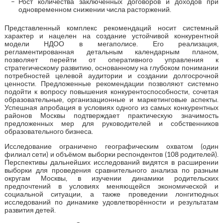
Рост количества заключенных договоров и доходов при
одновременном снижении числа расторжений.
Представленный комплекс рекомендаций носит системный
характер и нацелен на создание устойчивой конкурентной
модели НДОО в мегаполисе. Его реализация,
регламентированная детальным календарным планом,
позволяет перейти от оперативного управления к
стратегическому развитию, основанному на глубоком понимании
потребностей целевой аудитории и создании долгосрочной
ценности. Предложенные рекомендации позволяют системно
подойти к вопросу повышения конкурентоспособности, сочетая
образовательные, организационные и маркетинговые аспекты.
Успешная апробация в условиях одного из самых конкурентных
районов Москвы подтверждает практическую значимость
предложенных мер для руководителей и собственников
образовательного бизнеса.
Исследование ограничено географическим охватом (один
филиал сети) и объёмом выборки респондентов (108 родителей).
Перспективы дальнейших исследований видятся в расширении
выборки для проведения сравнительного анализа по разным
округам Москвы, в изучении динамики родительских
предпочтений в условиях меняющейся экономической и
социальной ситуации, а также проведении лонгитюдных
исследований по динамике удовлетворённости и результатам
развития детей.