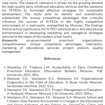
case study. The research relevance is driven by the growing demand
for high-quality early childhood education services and the necessity
for N-PEOs to formulate effective strategies for sustainable
development. The study aims to identify and scientifically
substantiate the unique competitive advantages that critically
influence the success of N-PEOs in the highly competitive
environment of a metropolis, exemplified by Moscow. The findings
hold practical significance for N-PEO administrators and educational
entrepreneurs in developing marketing and managerial strategies
tailored to the needs of the modern urban family.
Keywords:
on-governmental preschool organizations;
competitiveness; unique competitive advantages; metropolis;
marketing of educational services; project analysis; quality
management.
References:
Abankina I.V., Filatova L.M. Accessibility of Early Childhood
Preschool Education: Information Bulletin. Moscow: HSE
University, 2021. 48 p.
Akopyan G.A., Vesmanov D.S., Vesmanov S.V. Organizational
Diagnostics in the Field of Education: A Study Guide. Moscow:
Saratovsky istochnik, 2022. 53 p.
Vesmanov S.V., Vesmanov D.S. Project Management in Education:
A Textbook. Moscow: Moscow City University, 2022. 204 p.
Vesmanov D.S., Vesmanov S.V., Akopyan G.A. Moscow School and
Citizens: How Parents Are Involved in Changes in the Educational
and Social Activities of the School. In: UniverCity: Cities and