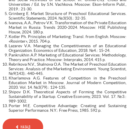
Universities / Ed. by S.N. Vachkova. Moscow: Ekon-Inform Publ.,
2019.: 21-30.
Grinberg E. Market Structure of Preschool Educational Services.
Scientific Statements, 2024. №3(50).: 32-35.
Ivanova, A.A., Petrov V.K. Transformation of the Private Education
Market in Russia: Trends 2020-2024. Moscow: HSE Publishing
House, 2024. 180 p.
Kotler Ph. Principles of Marketing: Transl. from English. Moscow:
«Rosinter», 2015. 704 p.
Lazarev V.A. Managing the Competitiveness of an Educational
Organization. Economics of Education, 2018. №4.: 15-24.
Pankrukhin A.P. Marketing of Educational Services: Methodology,
Theory and Practice. Moscow: Interpraks, 2014. 415 p.
Rebrikova N.V., Shalnova O.A. The Market of Preschool Education
Services: Analysis of the Marketing Environment. Young Scientist,
№9(143).: 440-445.
Kharlamova A.G. Features of Competition in the Preschool
Education Market in Moscow. Journal of Modern Competition,
2020. Vol. 14. №3(79).: 124-135.
Shipov D.K. Theoretical Aspects of Forming the Competitive
Sustainability of a Startup. Creative Economy, 2023. Vol. 17. №3.:
989-1002.
Porter M.E. Competitive Advantage: Creating and Sustaining
Superior Performance. N.Y.: Free Press, 1985. 592 p.
НАЗАД