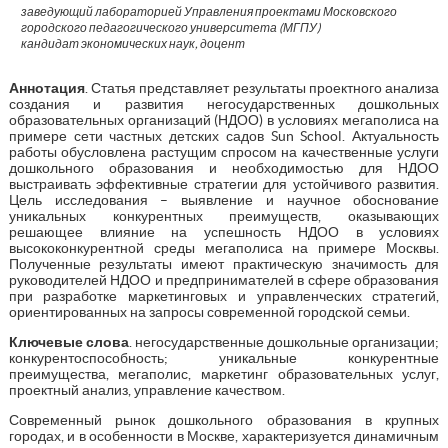
заведующий лабораторией Управления проектами Московского
городского педагогического университета (МГПУ)
кандидат экономических наук, доцент
Аннотация
. Статья представляет результаты проектного анализа
создания и развития негосударственных дошкольных
образовательных организаций (НДОО) в условиях мегаполиса на
примере сети частных детских садов Sun School. Актуальность
работы обусловлена растущим спросом на качественные услуги
дошкольного образования и необходимостью для НДОО
выстраивать эффективные стратегии для устойчивого развития.
Цель исследования – выявление и научное обоснование
уникальных конкурентных преимуществ, оказывающих
решающее влияние на успешность НДОО в условиях
высококонкурентной среды мегаполиса на примере Москвы.
Полученные результаты имеют практическую значимость для
руководителей НДОО и предпринимателей в сфере образования
при разработке маркетинговых и управленческих стратегий,
ориентированных на запросы современной городской семьи.
Ключевые слова
. негосударственные дошкольные организации;
конкурентоспособность; уникальные конкурентные
преимущества, мегаполис, маркетинг образовательных услуг,
проектный анализ, управление качеством.
Современный рынок дошкольного образования в крупных
городах, и в особенности в Москве, характеризуется динамичным