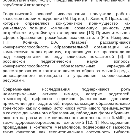
зарубежной литературе.
Теоретической основой исследования послужили работы
классиков теории конкуренции (М. Портер, Г. Хамел, К. Прахалад),
которые определяют конкурентное преимущество как
уникальную позицию компании, создающую ценность для
потребителя и устойчивую к копированию [13]. Применительно к
сфере образования, российские исследователи (Р.Б. Ноздрева,
Н.Н. Конина, В.А. Лазарев) рассматривают
конкурентоспособность образовательной организации как
комплексную характеристику, отражающую ее превосходство
над конкурентами по ряду ключевых показателей [8]. В
российской педагогической науке вопросы
конкурентоспособности образовательных учреждений
рассматриваются в контексте качества образовательной среды,
инновационного потенциала и управления человеческими
ресурсами.
Современные исследования подчеркивают роль
нематериальных активов (имидж, доверие родителей,
атмосфера), цифровых сервисов (электронные дневники,
приложения для родителей), персонализации образовательных
траекторий как ключевых источников устойчивого преимущества
в секторе дошкольного образования, гибридных форм обучения,
акцента на развитие эмоционального интеллекта и soft skills, а
также здоровьесберегающих технологий [12, 1]. Исследования,
проводимые в контексте мегаполисов, подчеркивают важность
таких факторов, как территориальная доступность, гибкость