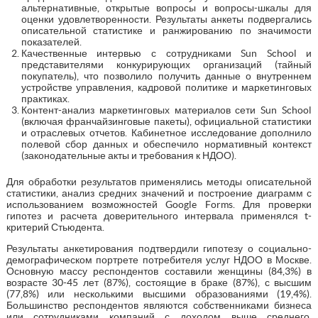
альтернативные, открытые вопросы и вопросы-шкалы для
оценки удовлетворенности. Результаты анкеты подвергались
описательной статистике и ранжированию по значимости
показателей.
Качественные интервью с сотрудниками Sun School и
представителями конкурирующих организаций (тайный
покупатель), что позволило получить данные о внутреннем
устройстве управления, кадровой политике и маркетинговых
практиках.
Контент-анализ маркетинговых материалов сети Sun School
(включая франчайзинговые пакеты), официальной статистики
и отраслевых отчетов. Кабинетное исследование дополнило
полевой сбор данных и обеспечило нормативный контекст
(законодательные акты и требования к НДОО).
Для обработки результатов применялись методы описательной
статистики, анализ средних значений и построение диаграмм с
использованием возможностей Google Forms. Для проверки
гипотез и расчета доверительного интервала применялся t-
критерий Стьюдента.
Результаты анкетирования подтвердили гипотезу о социально-
демографическом портрете потребителя услуг НДОО в Москве.
Основную массу респондентов составили женщины (84,3%) в
возрасте 30-45 лет (87%), состоящие в браке (87%), с высшим
(77,8%) или несколькими высшими образованиями (19,4%).
Большинство респондентов являются собственниками бизнеса
или сотрудниками компаний с доходом выше среднего.