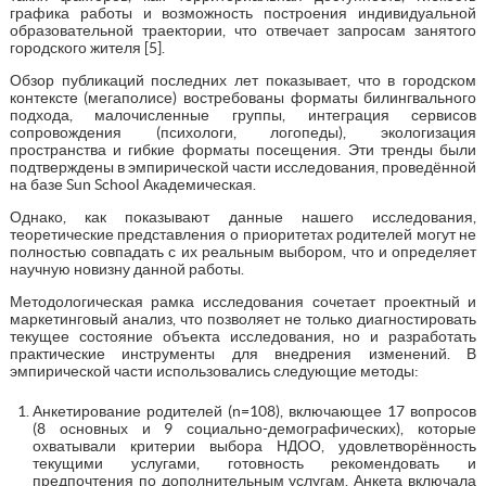
графика работы и возможность построения индивидуальной
образовательной траектории, что отвечает запросам занятого
городского жителя [5].
Обзор публикаций последних лет показывает, что в городском
контексте (мегаполисе) востребованы форматы билингвального
подхода, малочисленные группы, интеграция сервисов
сопровождения (психологи, логопеды), экологизация
пространства и гибкие форматы посещения. Эти тренды были
подтверждены в эмпирической части исследования, проведённой
на базе Sun School Академическая.
Однако, как показывают данные нашего исследования,
теоретические представления о приоритетах родителей могут не
полностью совпадать с их реальным выбором, что и определяет
научную новизну данной работы.
Методологическая рамка исследования сочетает проектный и
маркетинговый анализ, что позволяет не только диагностировать
текущее состояние объекта исследования, но и разработать
практические инструменты для внедрения изменений. В
эмпирической части использовались следующие методы:
Анкетирование родителей (n=108), включающее 17 вопросов
(8 основных и 9 социально-демографических), которые
охватывали критерии выбора НДОО, удовлетворённость
текущими услугами, готовность рекомендовать и
предпочтения по дополнительным услугам. Анкета включала