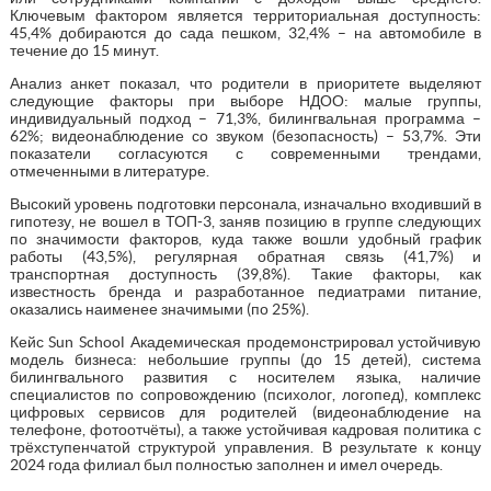
Ключевым фактором является территориальная доступность:
45,4% добираются до сада пешком, 32,4% – на автомобиле в
течение до 15 минут.
Анализ анкет показал, что родители в приоритете выделяют
следующие факторы при выборе НДОО: малые группы,
индивидуальный подход – 71,3%, билингвальная программа –
62%; видеонаблюдение со звуком (безопасность) – 53,7%. Эти
показатели согласуются с современными трендами,
отмеченными в литературе.
Высокий уровень подготовки персонала, изначально входивший в
гипотезу, не вошел в ТОП-3, заняв позицию в группе следующих
по значимости факторов, куда также вошли удобный график
работы (43,5%), регулярная обратная связь (41,7%) и
транспортная доступность (39,8%). Такие факторы, как
известность бренда и разработанное педиатрами питание,
оказались наименее значимыми (по 25%).
Кейс Sun School Академическая продемонстрировал устойчивую
модель бизнеса: небольшие группы (до 15 детей), система
билингвального развития с носителем языка, наличие
специалистов по сопровождению (психолог, логопед), комплекс
цифровых сервисов для родителей (видеонаблюдение на
телефоне, фотоотчёты), а также устойчивая кадровая политика с
трёхступенчатой структурой управления. В результате к концу
2024 года филиал был полностью заполнен и имел очередь.