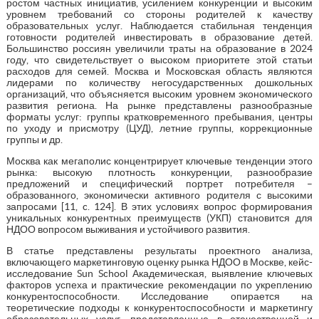
ростом частных инициатив, усилением конкуренции и высоким
уровнем требований со стороны родителей к качеству
образовательных услуг. Наблюдается стабильная тенденция
готовности родителей инвестировать в образование детей.
Большинство россиян увеличили траты на образование в 2024
году, что свидетельствует о высоком приоритете этой статьи
расходов для семей. Москва и Московская область являются
лидерами по количеству негосударственных дошкольных
организаций, что объясняется высоким уровнем экономического
развития региона. На рынке представлены разнообразные
форматы услуг: группы кратковременного пребывания, центры
по уходу и присмотру (ЦУД), летние группы, коррекционные
группы и др.
Москва как мегаполис концентрирует ключевые тенденции этого
рынка: высокую плотность конкуренции, разнообразие
предложений и специфический портрет потребителя –
образованного, экономически активного родителя с высокими
запросами [11, c. 124]. В этих условиях вопрос формирования
уникальных конкурентных преимуществ (УКП) становится для
НДОО вопросом выживания и устойчивого развития.
В статье представлены результаты проектного анализа,
включающего маркетинговую оценку рынка НДОО в Москве, кейс-
исследование Sun School Академическая, выявление ключевых
факторов успеха и практические рекомендации по укреплению
конкурентоспособности. Исследование опирается на
теоретические подходы к конкурентоспособности и маркетингу
образовательных услуг, представленные в отечественной и