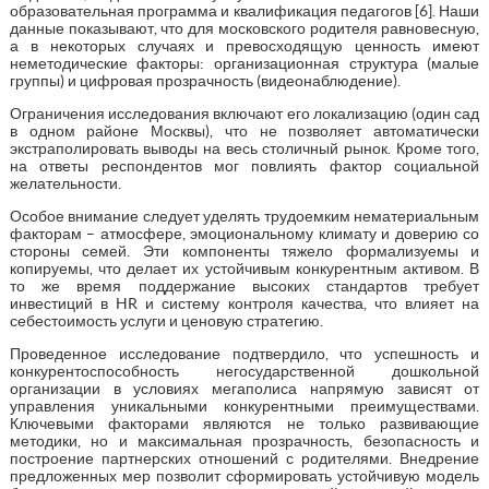
образовательная программа и квалификация педагогов [6]. Наши
данные показывают, что для московского родителя равновесную,
а в некоторых случаях и превосходящую ценность имеют
неметодические факторы: организационная структура (малые
группы) и цифровая прозрачность (видеонаблюдение).
Ограничения исследования включают его локализацию (один сад
в одном районе Москвы), что не позволяет автоматически
экстраполировать выводы на весь столичный рынок. Кроме того,
на ответы респондентов мог повлиять фактор социальной
желательности.
Особое внимание следует уделять трудоемким нематериальным
факторам – атмосфере, эмоциональному климату и доверию со
стороны семей. Эти компоненты тяжело формализуемы и
копируемы, что делает их устойчивым конкурентным активом. В
то же время поддержание высоких стандартов требует
инвестиций в HR и систему контроля качества, что влияет на
себестоимость услуги и ценовую стратегию.
Проведенное исследование подтвердило, что успешность и
конкурентоспособность негосударственной дошкольной
организации в условиях мегаполиса напрямую зависят от
управления уникальными конкурентными преимуществами.
Ключевыми факторами являются не только развивающие
методики, но и максимальная прозрачность, безопасность и
построение партнерских отношений с родителями. Внедрение
предложенных мер позволит сформировать устойчивую модель