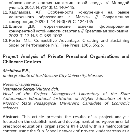
образования: анализ маркетин говой среды // Молодой
ученый, 2017. №9(143). С. 440-445.
Харламова А.Г. Особенности конкуренции на рынке
дошкольного образования г. Москвы // Современная
конкуренция, 2020. Т. 14. №3(79). С. 124-135.
Шипов Д.К. Теоретические аспекты формирования
конкурентной устойчивости стартапа // Креативная экономика,
2023. Т. 17. №3. С. 989-1002.
Porter M.E. Competitive Advantage: Creating and Sustaining
Superior Performance. N.Y.: Free Press, 1985. 592 p.
Project Analysis of Private Preschool Organizations and
Childcare Centers
Shchitova
Е
.
Е
.,
undergraduate
of the Moscow City University, Moscow
Research supervisor:
Vesmanov Sergey Viktorovich,
Head of the Project Management Laboratory of the State
Autonomous Educational Institution of Higher Education of the
Moscow State Pedagogical University, Candidate of Economic
sciences
Abstract.
This article presents the results of a project analysis
focused on the establishment and development of non-governmental
preschool educational organizations (N-PEOs) within a metropolitan
context, using the Sun School network of private kindergartens as a