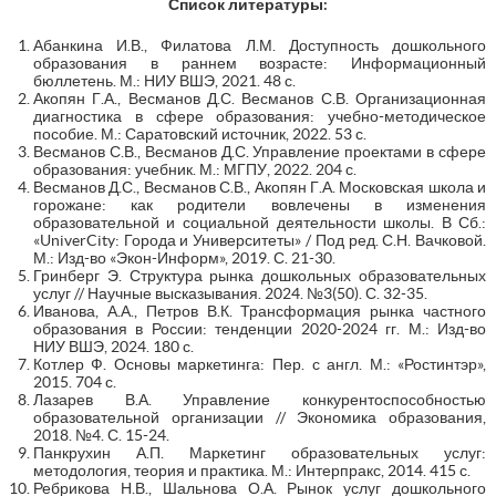
Список литературы:
Абанкина И.В., Филатова Л.М. Доступность дошкольного
образования в раннем возрасте: Информационный
бюллетень. М.: НИУ ВШЭ, 2021. 48 с.
Акопян Г.А., Весманов Д.С. Весманов С.В. Организационная
диагностика в сфере образования: учебно-методическое
пособие. М.: Саратовский источник, 2022. 53 с.
Весманов С.В., Весманов Д.С. Управление проектами в сфере
образования: учебник. М.: МГПУ, 2022. 204 с.
Весманов Д.С., Весманов С.В., Акопян Г.А. Московская школа и
горожане: как родители вовлечены в изменения
образовательной и социальной деятельности школы. В Сб.:
«UniverCity: Города и Университеты» / Под ред. С.Н. Вачковой.
М.: Изд-во «Экон-Информ», 2019. С. 21-30.
Гринберг Э. Структура рынка дошкольных образовательных
услуг // Научные высказывания. 2024. №3(50). С. 32-35.
Иванова, А.А., Петров В.К. Трансформация рынка частного
образования в России: тенденции 2020-2024 гг. М.: Изд-во
НИУ ВШЭ, 2024. 180 с.
Котлер Ф. Основы маркетинга: Пер. с англ. М.: «Ростинтэр»,
2015. 704 с.
Лазарев В.А. Управление конкурентоспособностью
образовательной организации // Экономика образования,
2018. №4. С. 15-24.
Панкрухин А.П. Маркетинг образовательных услуг:
методология, теория и практика. М.: Интерпракс, 2014. 415 с.
Ребрикова Н.В., Шальнова О.А. Рынок услуг дошкольного