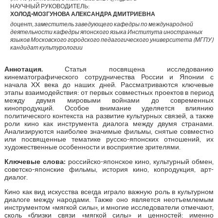
НАУЧНЫЙ РУКОВОДИТЕЛЬ:
ХОЛОД-МОЗГУНОВА АЛЕКСАНДРА ДМИТРИЕВНА
доцент, заместитель заведующего кафедры по международной
деятельности кафедры японского языка Института иностранных
языков Московского городского педагогического университета (МГПУ)
кандидат культурологии
Аннотация.
Статья посвящена исследованию
кинематографического сотрудничества России и Японии с
начала XX века до наших дней. Рассматриваются ключевые
этапы взаимодействия: от первых совместных проектов в период
между двумя мировыми войнами до современных
кинопродукций. Особое внимание уделяется влиянию
политического контекста на развитие культурных связей, а также
роли кино как инструмента диалога между двумя странами.
Анализируются наиболее значимые фильмы, снятые совместно
или посвященные тематике русско-японских отношений, их
художественные особенности и восприятие зрителями.
Ключевые слова:
российско-японское кино, культурный обмен,
советско-японские фильмы, история кино, копродукция, арт-
диалог.
Кино как вид искусства всегда играло важную роль в культурном
диалоге между народами. Также оно является неотъемлемым
инструментом «мягкой силы», и многие исследователи отмечают,
сколь «близки связи «мягкой силы» и ценностей: именно