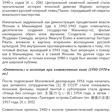
1940-х годов [4, с. 206]. Центральной сюжетной линией стала
трогательная история японской девочки Марико, которую
усыновил русский оперный певец Панин, передавший ей секреты
вокального мастерства.
Изначально задуманный как демонстрация процветания власти
Японии в Маньчжурии (где в 1942-1943 годах отмечалось
десятилетие создания государства Маньчжоу-го), фильм
неожиданно обрел иное звучание. Создатели – режиссер
Ясудзиро Симадзу, актриса Ямагути Ёсико и композитор Хаттори
Рёити, вложили в картину искреннее восхищение русской
культурой. Эта внутренняя противоречивость привела к тому, что
готовый фильм, вышедший в 1943 году, был запрещен к показу
как в Маньчжурии, так и в самой Японии. На долгие годы он
оказался забыт, и только в конце 1980-х годов был заново открыт
для широкой публики.
«Оттепель» и золотая эра совместного кино (1950-1970-е
гг.)
После подписания Московской декларации 1956 года началась
эра активного сотрудничества [1]. В СССР стали показывать
японские фильмы: первой лентой с субтитрами стала драма
«Улица без солнца» (яп. 太陽のない街) 1954 года, а затем –
антивоенная картина «Трагедия острова Сайпан» (яп. 最後の女達)
1957 года. [4, с. 205].
Совместные проекты 1960-х носили гуманистический характер,