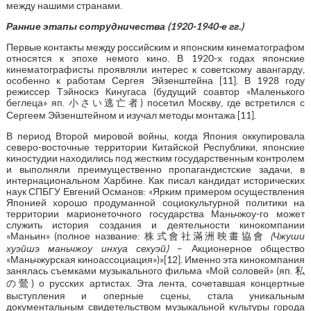
между нашими странами.
Ранние этапы сотрудничества (1920-1940-е гг.)
Первые контакты между российским и японским кинематографом
относятся к эпохе немого кино. В 1920-х годах японские
кинематографисты проявляли интерес к советскому авангарду,
особенно к работам Сергея Эйзенштейна [11]. В 1928 году
режиссер Тэйноскэ Кинугаса (будущий соавтор «Маленького
беглеца» яп. 小さい逃亡者) посетил Москву, где встретился с
Сергеем Эйзенштейном и изучал методы монтажа [11].
В период Второй мировой войны, когда Япония оккупировала
северо-восточные территории Китайской Республики, японские
киностудии находились под жестким государственным контролем
и выполняли преимущественно пропагандистские задачи, в
интернациональном Харбине. Как писал кандидат исторических
наук СПБГУ Евгений Османов: «Ярким примером осуществления
Японией хорошо продуманной социокультурной политики на
территории марионеточного государства Маньчжоу-го может
служить история создания и деятельности кинокомпании
«Маньин» (полное название: 株式會社滿洲映畫協會
(
Чжуши
хуэйшэ маньчжоу инхуа сехуэй)
– Акционерное общество
«Маньчжурская киноассоциация»)»[12]. Именно эта кинокомпания
занялась съемками музыкального фильма «Мой соловей» (яп. 私
の鶯) о русских артистах. Эта лента, сочетавшая концертные
выступления и оперные сцены, стала уникальным
документальным свидетельством музыкальной культуры города