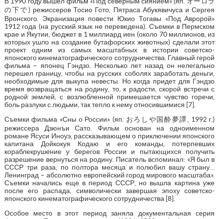
В 1990 году вышел фильм «Под северным сиянием» (яп. オーロラ
の下で) режиссеров Тосио Гото, Пятраса Абукявичуса и Сергея
Вронского. Экранизация повести Юкио Тогавы «Под Авророй»
1912 года (на русский язык не переведена). Съемки в Пермском
крае и Якутии, бюджет в 1 миллиард иен (около 70 миллионов, из
которых ушло на создание бутафорских животных) сделали этот
проект одним из самых масштабных в истории советско-
японского кинематографического сотрудничества. Главный герой
фильма – японец Гэндзо. Несколько лет назад он нелегально
перешел границу, чтобы на русских соболях заработать деньги,
необходимые для выкупа невесты. Но когда придет для Гэндзо
время возвращаться на родину, то, к радости, скорой встречи с
родной землей, с возлюбленной примешается чувство горечи,
боль разлуки с людьми, так тепло к нему относившимися [7].
Съемки фильма «Сны о России» (яп. おろしや国酔夢譚, 1992 г.)
режиссера Дзюнъи Сато. Фильм основан на одноименном
романе Ясуси Иноуэ, рассказывающем о приключении японского
капитана Дойкокуя Кодаю и его команды, потерпевших
кораблекрушение у берегов России и пытающихся получить
разрешение вернуться на родину. Писатель вспоминал: «Я был в
СССР три раза, по полтора месяца и полюбил вашу страну…
Ленинград – абсолютно европейский город мирового масштаба».
Съемки начались еще в период СССР, но вышла картина уже
после его распада, символически завершая эпоху советско-
японского кинематографического сотрудничества [8].
Особое место в этот период заняла документальная серия