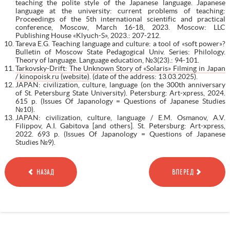
teaching the polite style of the Japanese language. Japanese
language at the university: current problems of teaching:
Proceedings of the 5th international scientific and practical
conference, Moscow, March 16-18, 2023. Moscow: LLC
Publishing House «Klyuch-S», 2023.: 207-212.
Tareva E.G. Teaching language and culture: a tool of «soft power»?
Bulletin of Moscow State Pedagogical Univ. Series: Philology.
Theory of language. Language education, №3(23).: 94-101.
Tarkovsky-Drift: The Unknown Story of «Solaris» Filming in Japan
/ kinopoisk.ru (website)
. (date of the address: 13.03.2025).
JAPAN: civilization, culture, language (on the 300th anniversary
of St. Petersburg State University). Petersburg: Art-xpress, 2024.
615 p. (Issues Of Japanology = Questions of Japanese Studies
№10).
JAPAN: civilization, culture, language / E.M. Osmanov, A.V.
Filippov, A.I. Gabitova [and others]. St. Petersburg: Art-xpress,
2022. 693 p. (Issues Of Japanology = Questions of Japanese
Studies №9).
НАЗАД
ВПЕРЕД