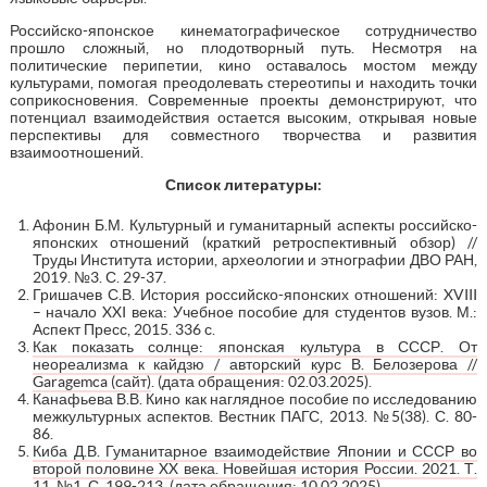
Российско-японское кинематографическое сотрудничество
прошло сложный, но плодотворный путь. Несмотря на
политические перипетии, кино оставалось мостом между
культурами, помогая преодолевать стереотипы и находить точки
соприкосновения. Современные проекты демонстрируют, что
потенциал взаимодействия остается высоким, открывая новые
перспективы для совместного творчества и развития
взаимоотношений.
Список литературы:
Афонин Б.М. Культурный и гуманитарный аспекты российско-
японских отношений (краткий ретроспективный обзор) //
Труды Института истории, археологии и этнографии ДВО РАН,
2019. №3. С. 29-37.
Гришачев С.В. История российско-японских отношений: XVIII
– начало XXI века: Учебное пособие для студентов вузов. М.:
Аспект Пресс, 2015. 336 с.
Как показать солнце: японская культура в СССР. От
неореализма к кайдзю / авторский курс В. Белозерова //
Garagemca (сайт)
. (дата обращения: 02.03.2025).
Канафьева В.В. Кино как наглядное пособие по исследованию
межкультурных аспектов. Вестник ПАГС, 2013. №5(38). С. 80-
86.
Киба Д.В. Гуманитарное взаимодействие Японии и СССР во
второй половине XX века. Новейшая история России. 2021. Т.
11, №1. С. 199-213
. (дата обращения: 10.02.2025).