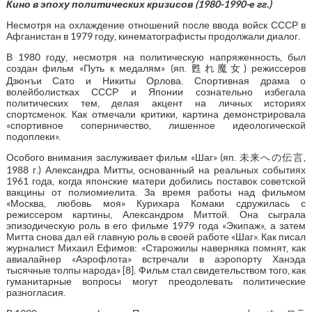
Кино в эпоху политических кризисов (1980-1990-е гг.)
Несмотря на охлаждение отношений после ввода войск СССР в
Афганистан в 1979 году, кинематографисты продолжали диалог.
В 1980 году, несмотря на политическую напряженность, был
создан фильм «Путь к медалям» (яп. 甦れ魔女) режиссеров
Дзюнъи Сато и Никиты Орлова. Спортивная драма о
волейболистках СССР и Японии сознательно избегала
политических тем, делая акцент на личных историях
спортсменок. Как отмечали критики, картина демонстрировала
«спортивное соперничество, лишенное идеологической
подоплеки».
Особого внимания заслуживает фильм «Шаг» (яп. 未来への伝言,
1988 г.) Александра Митты, основанный на реальных событиях
1961 года, когда японские матери добились поставок советской
вакцины от полиомиелита. За время работы над фильмом
«Москва, любовь моя» Курихара Комаки сдружилась с
режиссером картины, Александром Миттой. Она сыграла
эпизодическую роль в его фильме 1979 года «Экипаж», а затем
Митта снова дал ей главную роль в своей работе «Шаг». Как писал
журналист Михаил Ефимов: «Старожилы наверняка помнят, как
авиалайнер «Аэрофлота» встречали в аэропорту Ханэда
тысячные толпы народа» [8]. Фильм стал свидетельством того, как
гуманитарные вопросы могут преодолевать политические
разногласия.