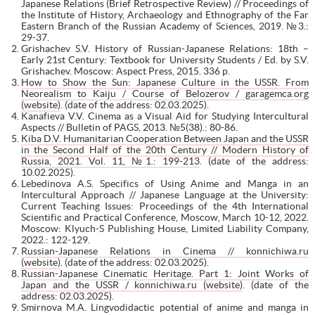
Japanese Relations (Brief Retrospective Review) // Proceedings of
the Institute of History, Archaeology and Ethnography of the Far
Eastern Branch of the Russian Academy of Sciences, 2019. №3.:
29-37.
Grishachev S.V. History of Russian-Japanese Relations: 18th –
Early 21st Century: Textbook for University Students / Ed. by S.V.
Grishachev. Moscow: Aspect Press, 2015. 336 p.
How to Show the Sun: Japanese Culture in the USSR. From
Neorealism to Kaiju / Course of Belozerov / garagemca.org
(website)
. (date of the address: 02.03.2025).
Kanafieva V.V. Cinema as a Visual Aid for Studying Intercultural
Aspects // Bulletin of PAGS, 2013. №5(38).: 80-86.
Kiba D.V. Humanitarian Cooperation Between Japan and the USSR
in the Second Half of the 20th Century // Modern History of
Russia, 2021. Vol. 11, №1.: 199-213
. (date of the address:
10.02.2025).
Lebedinova A.S. Specifics of Using Anime and Manga in an
Intercultural Approach // Japanese Language at the University:
Current Teaching Issues: Proceedings of the 4th International
Scientific and Practical Conference, Moscow, March 10-12, 2022.
Moscow: Klyuch-S Publishing House, Limited Liability Company,
2022.: 122-129.
Russian-Japanese Relations in Cinema // konnichiwa.ru
(website)
. (date of the address: 02.03.2025).
Russian-Japanese Cinematic Heritage. Part 1: Joint Works of
Japan and the USSR / konnichiwa.ru (website)
. (date of the
address: 02.03.2025).
Smirnova M.A. Lingvodidactic potential of anime and manga in