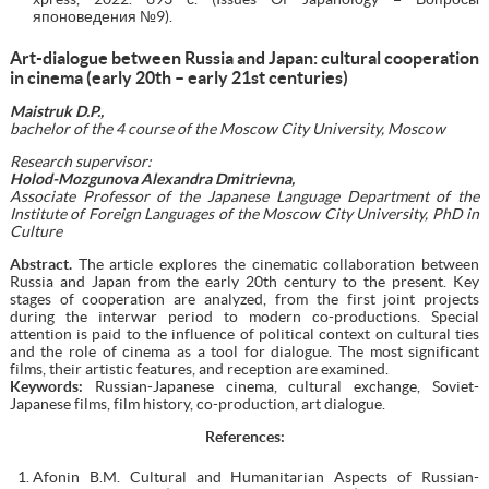
японоведения №9).
Art-dialogue between Russia and Japan: cultural cooperation
in cinema (early 20th – early 21st centuries)
Maistruk D.P.,
bachelor of the 4 course of the Moscow City University, Moscow
Research supervisor:
Holod-Mozgunova Alexandra Dmitrievna,
Associate Professor of the Japanese Language Department of the
Institute of Foreign Languages of the Moscow City University, PhD in
Culture
Abstract.
The article explores the cinematic collaboration between
Russia and Japan from the early 20th century to the present. Key
stages of cooperation are analyzed, from the first joint projects
during the interwar period to modern co-productions. Special
attention is paid to the influence of political context on cultural ties
and the role of cinema as a tool for dialogue. The most significant
films, their artistic features, and reception are examined.
Keywords:
Russian-Japanese cinema, cultural exchange, Soviet-
Japanese films, film history, co-production, art dialogue.
References:
Afonin B.M. Cultural and Humanitarian Aspects of Russian-