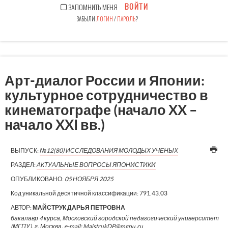
ВОЙТИ
ЗАПОМНИТЬ МЕНЯ
ЗАБЫЛИ
ЛОГИН
/
ПАРОЛЬ
?
Арт-диалог России и Японии:
культурное сотрудничество в
кинематографе (начало XX –
начало XXI вв.)
ВЫПУСК:
№12(80) ИССЛЕДОВАНИЯ МОЛОДЫХ УЧЕНЫХ
РАЗДЕЛ:
АКТУАЛЬНЫЕ ВОПРОСЫ ЯПОНИСТИКИ
ОПУБЛИКОВАНО:
05 НОЯБРЯ 2025
Код уникальной десятичной классификации:
791.43.03
АВТОР:
МАЙСТРУК ДАРЬЯ ПЕТРОВНА
бакалавр 4 курса, Московский городской педагогический университет
(МГПУ), г. Москва, e-mail: MaistrukDP@mgpu.ru