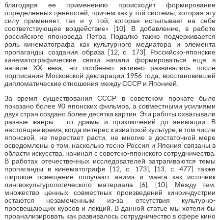
благодаря ее применению происходит формирование
определенных ценностей, причем как у той системы, которая эту
силу применяет, так и у той, которая испытывает на себе
соответствующее воздействие» [10]. В добавление, в работе
российского японоведа Петра Подалко также подчеркивается
роль кинематографа как культурного медиатора и элемента
пропаганды, создания образа [12, с. 173]. Российско-японские
кинематографические связи начали формироваться еще в
начале XX века, но особенно активно развивались после
подписания Московской декларации 1956 года, восстановившей
дипломатические отношения между СССР и Японией.
За время существования СССР в советском прокате было
показано более 90 японских фильмов, а совместными усилиями
двух стран создано более десятка картин. Эти работы охватывали
разные жанры – от драмы и приключений до анимации. В
настоящее время, когда интерес к азиатской культуре, в том числе
японской, не перестает расти, не многие в достаточной мере
осведомлены о том, насколько тесно Россия и Япония связаны в
области искусства, начиная с советско-японского сотрудничества.
В работах отечественных исследователей затрагиваются темы
пропаганды в кинематографе [12, с. 173], [13, с. 477] также
широкое освещение получают анимэ и манга как источник
лингвокультурологического материала [6], [10]. Между тем,
множество ценных совместных произведений киноиндустрии
остаются незамеченным из-за отсутствия культурно-
просвещающих курсов и лекций. В данной статье мы хотели бы
проанализировать как развивалось сотрудничество в сфере кино