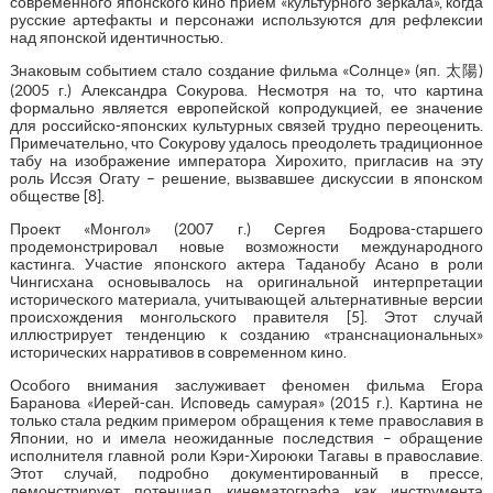
современного японского кино прием «культурного зеркала», когда
русские артефакты и персонажи используются для рефлексии
над японской идентичностью.
Знаковым событием стало создание фильма «Солнце» (яп. 太陽)
(2005 г.) Александра Сокурова. Несмотря на то, что картина
формально является европейской копродукцией, ее значение
для российско-японских культурных связей трудно переоценить.
Примечательно, что Сокурову удалось преодолеть традиционное
табу на изображение императора Хирохито, пригласив на эту
роль Иссэя Огату – решение, вызвавшее дискуссии в японском
обществе [8].
Проект «Монгол» (2007 г.) Сергея Бодрова-старшего
продемонстрировал новые возможности международного
кастинга. Участие японского актера Таданобу Асано в роли
Чингисхана основывалось на оригинальной интерпретации
исторического материала, учитывающей альтернативные версии
происхождения монгольского правителя [5]. Этот случай
иллюстрирует тенденцию к созданию «транснациональных»
исторических нарративов в современном кино.
Особого внимания заслуживает феномен фильма Егора
Баранова «Иерей-сан. Исповедь самурая» (2015 г.). Картина не
только стала редким примером обращения к теме православия в
Японии, но и имела неожиданные последствия – обращение
исполнителя главной роли Кэри-Хироюки Тагавы в православие.
Этот случай, подробно документированный в прессе,
демонстрирует потенциал кинематографа как инструмента