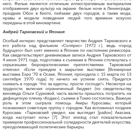
него. Фильм является отличным иллюстративным материалом
отображения двух культур на экране: белые ночи в Ленинграде,
праздник Обон в Киото, пейзажи двух городов, а также мода,
нравы и модели поведения людей того времени искусно
переданы в этой кинокартине.
Андрей Тарковский и Япония
Особый интерес представляет творчество Андрея Тарковского и
его работа над фильмом «Солярис» (1972 г.), ведь «город
будущего» был снят именно в Японии по настоянию режиссера.
Как свидетельствуют дневниковые записи Андрея Тарковского от
4 июня 1971 года, подготовка к съемкам в Японии столкнулась с
серьезными бюрократическими препятствиями. Тарковский
отмечал: «Если приедем к закрытию выставки [Всемирная
выставка Expo '70 в Осаке, Япония, проходила с 15 марта по 13
сентября 1970 года] то ничего не успеем снять. Придется
снимать в городе. Что за идиоты, прости господи!». Несмотря на
трудности, включая ограниченный бюджет (по свидетельству
киноведа Ольги Сурковой, часть валюты пришлось потратить на
дефицитную пленку «Кодак»), съемки в Токио состоялись. Важную
роль в этом сыграла помощь Акиры Куросавы, который
познакомил советскую группу с городом. Как вспоминал позднее
Куросава: «Тарковский увидел, как выглядит [район] Акасака,
когда наступает ночь» [7]. Этот эпизод стал показательным
примером профессиональной солидарности деятелей искусства,
преодолевающей политические барьеры.