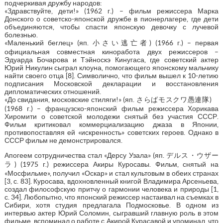
подчеркивая дружбу народов:
«Здравствуйте, дети!» (1962 г.) – фильм режиссера Марка
Донского о советско-японской дружбе в пионерлагере, где дети
объединяются, чтобы спасти японскую девочку с лучевой
болезнью.
«Маленький беглец» (яп. 小さい逃亡者) (1966 г.) – первая
официальная совместная киноработа двух режиссеров –
Эдуарда Бочарова и Тэйноскэ Кинугаса, где советский актер
Юрий Никулин сыграл клоуна, помогающего японскому мальчику
найти своего отца [8]. Символично, что фильм вышел к 10-летию
подписания Московской декларации и восстановления
дипломатических отношений.
«До свидания, московские стиляги!» (яп. さらばモスクワ愚連隊)
(1968 г.) – французско-японский фильм режиссера Хорикава
Хиромити о советской молодежи снятый без участия СССР.
Фильм критиковал коммерциализацию джаза в Японии,
противопоставляя ей «искренность» советских героев. Однако в
СССР фильм не демонстрировался.
Апогеем сотрудничества стал «Дерсу Узала» (яп. デルス・ウザー
ラ) (1975 г.) режиссера Акиры Куросавы. Фильм, снятый на
«Мосфильме», получил «Оскар» и стал культовым в обеих странах
[3, с. 83]. Куросава, вдохновленный книгой Владимира Арсеньева,
создал философскую притчу о гармонии человека и природы [1,
с. 34]. Любопытно, что японский режиссер настаивал на съемках в
Сибири, хотя студия предлагала Подмосковье. В одном из
интервью актер Юрий Соломин, сыгравший главную роль в этом
фильме, вспоминал о работе с Акирой Курасавой и упоминал, что