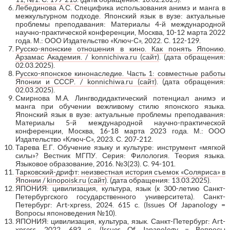
Лебединова А.С. Специфика использования анимэ и манга в
межкультурном подходе. Японский язык в вузе: актуальные
проблемы преподавания: Материалы 4-й международной
научно-практической конференции, Москва, 10-12 марта 2022
года. М.: ООО Издательство «Ключ-С», 2022. С. 122-129.
Русско-японские отношения в кино. Как понять Японию.
Арзамас Академия. / konnichiwa.ru (сайт)
. (дата обращения:
02.03.2025).
Русско-японское кинонаследие. Часть 1: совместные работы
Японии и СССР. / konnichiwa.ru (сайт)
. (дата обращения:
02.03.2025).
Смирнова М.А. Лингводидактический потенциал анимэ и
манга при обучении вежливому стилю японского языка.
Японский язык в вузе: актуальные проблемы преподавания:
Материалы 5-й международной научно-практической
конференции, Москва, 16-18 марта 2023 года. М.: ООО
Издательство «Ключ-С», 2023. С. 207-212.
Тарева Е.Г. Обучение языку и культуре: инструмент «мягкой
силы»? Вестник МГПУ. Серия: Филология. Теория языка.
Языковое образование, 2016. №3(23). С. 94-101.
Тарковский-дрифт: неизвестная история съемок «Соляриса» в
Японии / kinopoisk.ru (сайт)
. (дата обращения: 13.03.2025).
ЯПОНИЯ: цивилизация, культура, язык (к 300-летию Санкт-
Петербургского государственного университета). Санкт-
Петербург: Art-xpress, 2024. 615 с. (Issues Of Japanology =
Вопросы японоведения №10).
ЯПОНИЯ: цивилизация, культура, язык. Санкт-Петербург: Art-
xpress, 2022. 693 с. (Issues Of Japanology = Вопросы