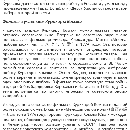
Куросава давно хотел снять киноработу в России и думал между
произведениями «Тарас Бульба» и «Дерсу Узала», остановив свой
выбор на второй повести.
Фильмы с участием Курихары Комаки
Японскую актрису Курихару Комаки можно назвать главной
актрисой советского кино. Впервые на советском экране она
появилась в фильме режиссера Александра Митты «Москва,
любовь моя» (яп. モスクワが愛) в 1974 году. Эта история
рассказывает о талантливой японской танцовщице, которая
приезжает в Москву учиться балету при Большом театре. Она
добивается успехов в искусстве, встречает настоящую любовь,
но, к сожалению, узнаёт о том, что серьёзна больна [8]. Фильм
полюбился советским зрителям за потрясающую актёрскую
работу Курихары Комаки и Олега Видова, сыгравших главные
роли в картине и показавших очень крепкую, трагичную и даже
вдохновляющую любовь. В фильме также затронута тема войны
и ядерной бомбардировки Хиросимы и Нагасаки в 1945 году. Эта
тема встречается во многих японских и советско-японских
киноработах.
У следующего советского фильма с Курихарой Комаки в главной
роли похожий сюжет. В картине «Мелодии белой ночи» (白夜の調
べ), снятой в 1976 году, героиня Курихары Комаки Юко – молодая
пианистка, обожающая русскую классическую музыку, приезжает
в Ленинград, чтобы больше узнать о СССР. Там она тоже
встречает советского композитора и дирижёра – и влюбляется в