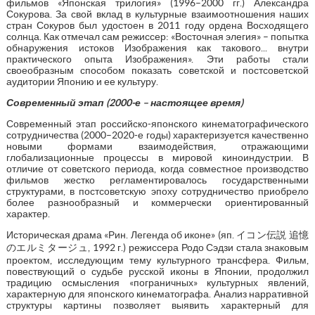
фильмов «Японская трилогия» (1996–2000 гг.) Александра
Сокурова. За свой вклад в культурные взаимоотношения наших
стран Сокуров был удостоен в 2011 году ордена Восходящего
солнца. Как отмечал сам режиссер: «Восточная элегия» – попытка
обнаружения истоков Изображения как такового... внутри
практического опыта Изображения». Эти работы стали
своеобразным способом показать советской и постсоветской
аудитории Японию и ее культуру.
Современный этап (2000-е – настоящее время)
Современный этап российско-японского кинематографического
сотрудничества (2000–2020-е годы) характеризуется качественно
новыми формами взаимодействия, отражающими
глобализационные процессы в мировой киноиндустрии. В
отличие от советского периода, когда совместное производство
фильмов жестко регламентировалось государственными
структурами, в постсоветскую эпоху сотрудничество приобрело
более разнообразный и коммерчески ориентированный
характер.
Историческая драма «Рин. Легенда об иконе» (яп. イコン伝説 追憶
のエルミタージュ, 1992 г.) режиссера Родо Сэдзи стала знаковым
проектом, исследующим тему культурного трансфера. Фильм,
повествующий о судьбе русской иконы в Японии, продолжил
традицию осмысления «пограничных» культурных явлений,
характерную для японского кинематографа. Анализ нарративной
структуры картины позволяет выявить характерный для