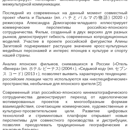
межкультурной коммуникации.
Последний из современных на данный момент совместный
проект «Акита и Пальма» (яп. ハチとパルマの物語) (2020 г.)
режиссера Александра Домогарова-младшего иллюстрирует
коммерческие перспективы российско-японского
сотрудничества. Фильм, созданный в двух версиях для разных
рынков, демонстрирует гибкость современных копродукционных
моделей. Участие в проекте российской фигуристки Алины
Загитовой подчеркивает растущее значение кросс-культурных
медийных персонажей и интерес японцев к культуре и спорту
нашей страны.
Анализ японских фильмов, снимавшихся в России («Отель
«Венера» (яп. ホテル ビーナス) (2004 г.), «Седьмой код» (яп. セブン
ス コード) (2013 г.), позволяет выявить характерную тенденцию:
российские локации часто используются как «неспецифические»
пространства, необычные для японского зрителя [2].
Современный этап российско-японского кинематографического
сотрудничества демонстрирует переход от идеологически
мотивированных проектов к многообразным формам
взаимодействия, сочетающим коммерческие, художественные и
культурно-просветительские цели. Развитие цифровых
технологий и стриминговых платформ открывает новые
перспективы для совместного производства и дистрибуции,
позволяя преодолевать традиционные географические и
языковые барьеры.