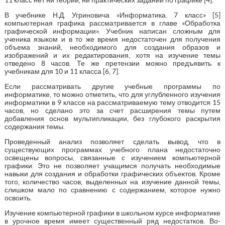
В учебнике Н.Д. Угриновича «Информатика. 7 класс» [5]
компьютерная графика рассматривается в главе «Обработка
графической информации». Учебник написан сложным для
ученика языком и в то же время недостаточен для получения
объема знаний, необходимого для создания образов и
изображений и их редактирования, хотя на изучение темы
отведено 8 часов. Те же претензии можно предъявить к
учебникам для 10 и 11 класса [6, 7].
Если рассматривать другие учебные программы по
информатике, то можно отметить, что для углубленного изучения
информатики в 9 классе на рассматриваемую тему отводится 15
часов, но сделано это за счет расширения темы путем
добавления основ мультипликации, без глубокого раскрытия
содержания темы.
Проведенный анализ позволяет сделать вывод, что в
существующих программах учебного плана недостаточно
освещены вопросы, связанные с изучением компьютерной
графики. Это не позволяет учащимся получать необходимые
навыки для создания и обработки графических объектов. Кроме
того, количество часов, выделенных на изучение данной темы,
слишком мало по сравнению с содержанием, которое нужно
освоить.
Изучение компьютерной графики в школьном курсе информатике
в урочное время имеет существенный ряд недостатков. Во-