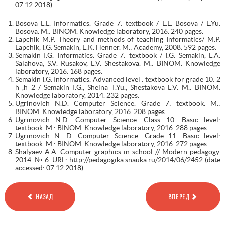
07.12.2018).
Bosova L.L. Informatics. Grade 7: textbook / L.L. Bosova / L.Yu.
Bosova. M.: BINOM. Knowledge laboratory, 2016. 240 pages.
Lapchik M.P. Theory and methods of teaching Informatics/ M.P.
Lapchik, I.G. Semakin, E.K. Henner. M.: Academy, 2008. 592 pages.
Semakin I.G. Informatics. Grade 7: textbook / I.G. Semakin, L.A.
Salahova, S.V. Rusakov, L.V. Shestakova. M.: BINOM. Knowledge
laboratory, 2016. 168 pages.
Semakin I.G. Informatics. Advanced level : textbook for grade 10: 2
h ,h 2 / Semakin I.G., Sheina T.Yu., Shestakova L.V. M.: BINOM.
Knowledge laboratory, 2014. 232 pages.
Ugrinovich N.D. Computer Science. Grade 7: textbook. M.:
BINOM. Knowledge laboratory, 2016. 208 pages.
Ugrinovich N.D. Computer Science. Class 10. Basic level:
textbook. M.: BINOM. Knowledge laboratory, 2016. 288 pages.
Ugrinovich N. D. Computer Science. Grade 11. Basic level:
textbook. M.: BINOM. Knowledge laboratory, 2016. 272 pages.
Shalyaev A.A. Computer graphics in school // Modern pedagogy.
2014. № 6. URL: http://pedagogika.snauka.ru/2014/06/2452 (date
accessed: 07.12.2018).
НАЗАД
ВПЕРЕД