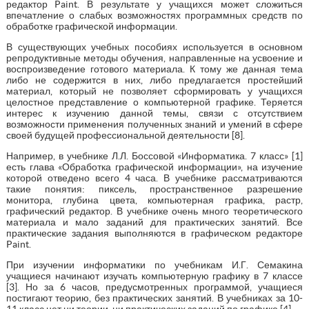
редактор Paint. В результате у учащихся может сложиться
впечатление о слабых возможностях программных средств по
обработке графической информации.
В существующих учебных пособиях используется в основном
репродуктивные методы обучения, направленные на усвоение и
воспроизведение готового материала. К тому же данная тема
либо не содержится в них, либо предлагается простейший
материал, который не позволяет сформировать у учащихся
целостное представление о компьютерной графике. Теряется
интерес к изучению данной темы, связи с отсутствием
возможности применения полученных знаний и умений в сфере
своей будущей профессиональной деятельности [8].
Например, в учебнике Л.Л. Боссовой «Информатика. 7 класс» [1]
есть глава «Обработка графической информации», на изучение
которой отведено всего 4 часа. В учебнике рассматриваются
такие понятия: пиксель, пространственное разрешение
монитора, глубина цвета, компьютерная графика, растр,
графический редактор. В учебнике очень много теоретического
материала и мало заданий для практических занятий. Все
практические задания выполняются в графическом редакторе
Paint.
При изучении информатики по учебникам И.Г. Семакина
учащиеся начинают изучать компьютерную графику в 7 классе
[3]. Но за 6 часов, предусмотренных программой, учащиеся
постигают теорию, без практических занятий. В учебниках за 10-
11 класс нет ни теории, ни практических заданий по графике [4].