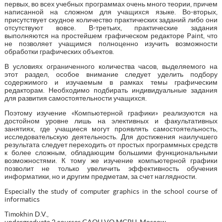
первых, во всех учебных программах очень много теории, причем
написанной на сложном для учащихся языке. Во-вторых,
присутствует скудное количество практических заданий либо они
отсутствуют вовсе. В-третьих, практические задания
выполняются на простейшем графическом редакторе Paint, что
не позволяет учащимся полноценно изучить возможности
обработки графических объектов.
В условиях ограниченного количества часов, выделяемого на
этот раздел, особое внимание следует уделить подбору
содержимого и изучаемым в рамках темы графическим
редакторам. Необходимо подбирать индивидуальные задания
для развития самостоятельности учащихся.
Поэтому изучение «Компьютерной графики» реализуются на
достойном уровне лишь на элективных и факультативных
занятиях, где учащиеся могут проявлять самостоятельность,
исследовательскую деятельность. Для достижения наилучшего
результата следует переходить от простых программных средств
к более сложным, обладающим большими функциональными
возможностями. К тому же изучение компьютерной графики
позволит не только увеличить эффективность обучения
информатики, но и другим предметам, за счет наглядности.
Especially the study of computer graphics in the school course of
informatics
Timokhin D.V.,
undergraduate 2 courses GAOU VO MGPU, Moscow