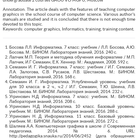
Annotation. The article deals with the features of teaching computer
graphics in the school course of computer science. Various author's
manuals are studied and it is concluded that there is not enough time
devoted to this topic.
Keywords: computer graphics, Informatics, training, training content.
Босова Л.Л. Информатика. 7 класс: учебник / Л.Л. Босова, А.Ю.
Босова. М.: БИНОМ. Лаборатория знаний, 2016. 240 с.
Лапчик М.П. Теория и методика обучения информатике / М.П.
Лапчик, И.Г Семакин, Е.К. Хеннер. М.: Академия, 2008. 592 с.
Семакин И. Г. Информатика. 7 класс: учебник / И.Г. Семакин,
Л.А. Залогова, С.В. Русаков, Л.В. Шестакова. М.: БИНОМ.
Лаборатория знаний, 2016. 168 с.
Семакин И. Г. Информатика. Углубленный уровень: учебник
для 10 класса: в 2 ч., ч.2 / И.Г. Семакин, Т.Ю. Шеина, Л.В.
Шестакова. М.:БИНОМ. Лаборатория знаний, 2014. 232 с.
Угринович Н.Д. Информатика. 7 класс: учебник. М.: БИНОМ.
Лаборатория знаний, 2016. 208 с.
Угринович Н.Д. Информатика. 10 класс. Базовый уровень:
учебник. М.: БИНОМ. Лаборатория знаний, 2016. 288 с.
Угринович Н. Д. Информатика. 11 класс. Базовый уровень:
учебник. М.: БИНОМ. Лаборатория знаний, 2016. 272 с.
Шаляев А.А. Компьютерная графика в школе // Современная
педагогика. 2014. № 6. URL:
http://pedagogika.snauka.ru/2014/06/2452 (дата обращения: