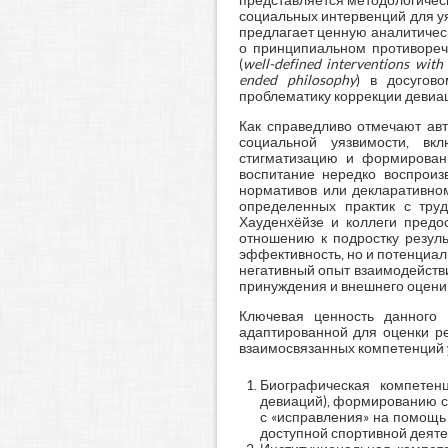
представляется методологичес
социальных интервенций для уя
предлагает ценную аналитичес
о принципиальном противореч
(
well-defined
interventions
with
ended philosophy
) в досугов
проблематику коррекции девиа
Как справедливо отмечают авт
социальной уязвимости, вкл
стигматизацию и формирован
воспитание нередко воспроиз
нормативов или декларативном
определенных практик с труд
Хауденхёйзе и коллеги предо
отношению к подростку резуль
эффективность, но и потенциал
негативный опыт взаимодейств
принуждения и внешнего оценива
Ключевая ценность данного 
адаптированной для оценки ре
взаимосвязанных компетенций у
Биографическая компетенц
девиаций), формированию с
с «исправления» на помощь 
доступной спортивной деяте