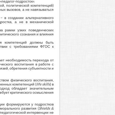
педагог-подросток».
ой, политической компетенций)
ных вызовов, а не навязываться
 – в создании альтернативного
дростка, а не в механической
а рамки узких поведенческих
ритического сознания и влияния
ия компетенций должны быть
ствии с требованиями ФГОС к
ает необходимость перехода от
еского воспитания в работе с
язей, обретения субъектности и
ством физического воспитания,
енных компетенций (
life skills
) в
одход обладает значительным
ебует критического осмысления
ции формируются у подростков
морального развития (
Shields &
 педагогической интервенции не