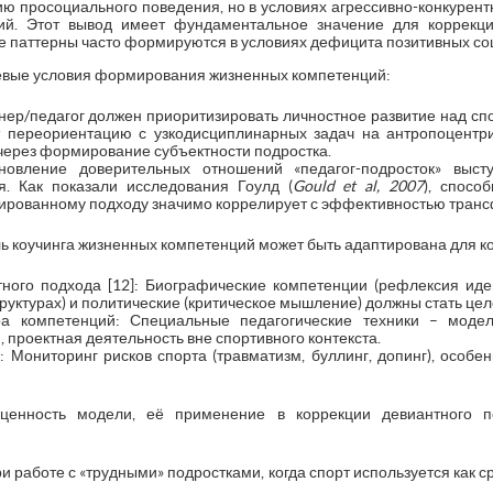
ию просоциального поведения, но в условиях агрессивно-конкурен
ний. Этот вывод имеет фундаментальное значение для коррекц
е паттерны часто формируются в условиях дефицита позитивных со
евые условия формирования жизненных компетенций:
нер/педагог должен приоритизировать личностное развитие над сп
т переориентацию с узкодисциплинарных задач на антропоцентри
через формирование субъектности подростка.
ановление доверительных отношений «педагог-подросток» выс
я. Как показали исследования Гоулд (
Gould et al, 2007
), спосо
ированному подходу значимо коррелирует с эффективностью транс
 коучинга жизненных компетенций может быть адаптирована для ко
ного подхода [12]: Биографические компетенции (рефлексия иде
труктурах) и политические (критическое мышление) должны стать ц
а компетенций: Специальные педагогические техники – модел
проектная деятельность вне спортивного контекста.
 Мониторинг рисков спорта (травматизм, буллинг, допинг), особе
ценность модели, её применение в коррекции девиантного п
 работе с «трудными» подростками, когда спорт используется как с