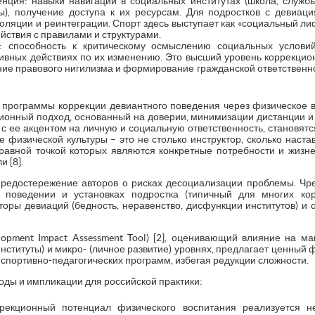
нция: навыки навигации в социальных институтах (школа, службы
), получение доступа к их ресурсам. Для подростков с девиаци
ляции и реинтеграции. Спорт здесь выступает как «социальный ли
йствия с правилами и структурами.
: способность к критическому осмыслению социальных услови
тивных действиях по их изменению. Это высший уровень коррекцио
е правового нигилизма и формирование гражданской ответственнос
программы коррекции девиантного поведения через физическое 
ционный подход, основанный на доверии, минимизации дистанции и
9] с ее акцентом на личную и социальную ответственность, станов
 физической культуры – это не столько инструктор, сколько наст
авной точкой которых являются конкретные потребности и жизне
 [8].
предостережение авторов о рисках десоциализации проблемы. Чр
 поведении и установках подростка (типичный для многих ко
оры девиаций (бедность, неравенство, дисфункции институтов) и 
lopment Impact Assessment Tool) [2], оценивающий влияние на ма
 институты) и микро- (личное развитие) уровнях, предлагает ценный
портивно-педагогических программ, избегая редукции сложности.
ды и импликации для российской практики:
рекционный потенциал физического воспитания реализуется н