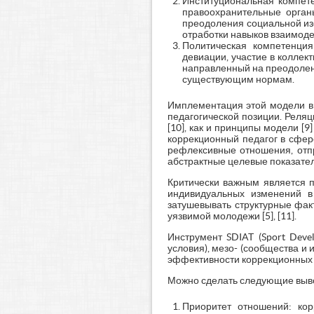
Институциональная компете
правоохранительные органы
преодоления социальной изо
отработки навыков взаимоде
Политическая компетенция
девиации, участие в коллек
направленный на преодолени
существующим нормам.
Имплементация этой модели в 
педагогической позиции. Реля
[10], как и принципы модели [
коррекционный педагог в сфере
рефлексивные отношения, отпр
абстрактные целевые показатели
Критически важным является 
индивидуальных изменений в
затушевывать структурные факт
уязвимой молодежи [5], [11].
Инструмент SDIAT (Sport Deve
условия), мезо- (сообщества и
эффективности коррекционных с
Можно сделать следующие выво
Приоритет отношений: кор