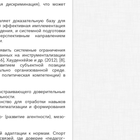
ая дискриминация), что может
ляет доказательную базу для
её эффективная имплементация
ения, и системной подготовки
ерспективным направлением
и.
ыявить системные ограничения
ванных на инструментализации
 Хауденхёйзе и др. (2012), [8],
витием субъектной позиции
ально организованной среде.
 политическая компетенции) в
выстраивающего доверительные
ьности.
нство для отработки навыков
стигматизации и формирования
- (развитие агентности), мезо-
ой адаптации к нормам. Спорт
вязей, где доверие «педагог–