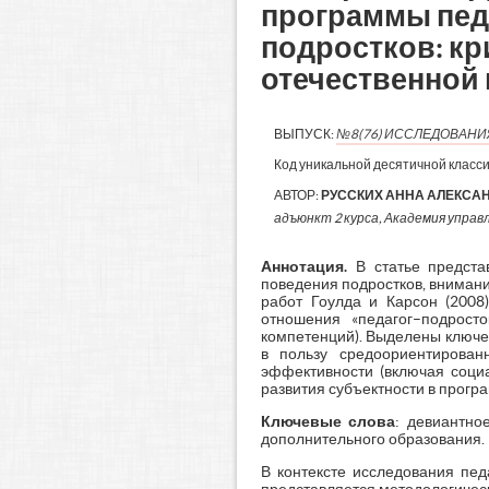
программы пед
подростков: кр
отечественной 
ВЫПУСК:
№8(76) ИССЛЕДОВАН
Код уникальной десятичной класс
АВТОР:
РУССКИХ АННА АЛЕКСА
адъюнкт 2 курса, Академия управле
Аннотация.
В статье представ
поведения подростков, внимани
работ Гоулда и Карсон (2008)
отношения «педагог–подросто
компетенций). Выделены ключе
в пользу средоориентирован
эффективности (включая соци
развития субъектности в прогр
Ключевые слова
: девиантно
дополнительного образования.
В контексте исследования пед