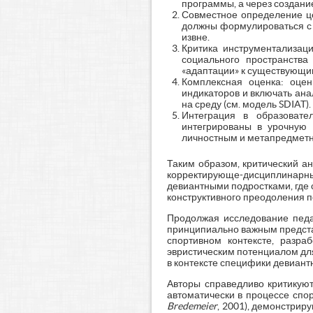
программы, а через создани
Совместное определение це
должны формулироваться с у
извне.
Критика инструментализаци
социального пространства
«адаптации» к существующим
Комплексная оценка: оцен
индикаторов и включать ана
на среду (см. модель SDIAT).
Интеграция в образовате
интегрированы в урочную 
личностным и метапредметны
Таким образом, критический а
корректирующе-дисциплинарны
девиантными подростками, где 
конструктивного преодоления п
Продолжая исследование педаг
принципиально важным предста
спортивном контексте, разра
эвристическим потенциалом дл
в контексте специфики девиант
Авторы справедливо критикую
автоматически в процессе спо
Bredemeier
, 2001), демонстрир