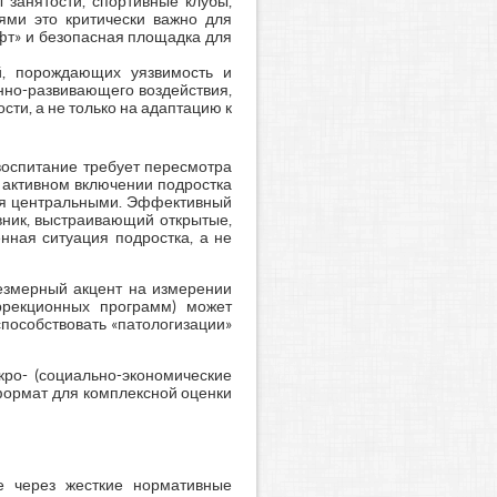
 занятости, спортивные клубы,
ями это критически важно для
фт» и безопасная площадка для
й, порождающих уязвимость и
нно-развивающего воздействия,
ти, а не только на адаптацию к
воспитание требует пересмотра
 активном включении подростка
ятся центральными. Эффективный
авник, выстраивающий открытые,
нная ситуация подростка, а не
езмерный акцент на измерении
ррекционных программ) может
способствовать «патологизации»
кро- (социально-экономические
 формат для комплексной оценки
е через жесткие нормативные