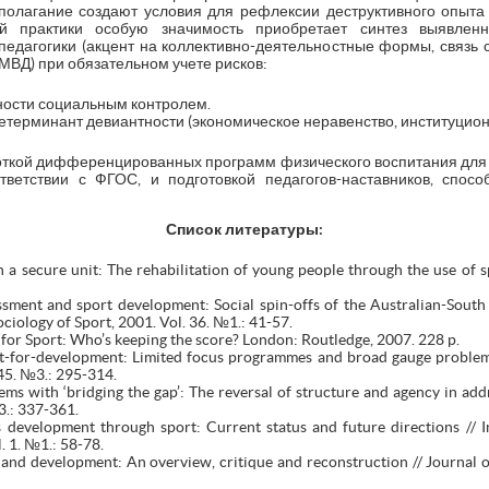
полагание создают условия для рефлексии деструктивного опыта
ой практики особую значимость приобретает синтез выявле
педагогики (акцент на коллективно-деятельностные формы, связь
ВД) при обязательном учете рисков:
ности социальным контролем.
етерминант девиантности (экономическое неравенство, институцио
откой дифференцированных программ физического воспитания для г
тветствии с ФГОС, и подготовкой педагогов-наставников, спо
Список литературы:
 a secure unit: The rehabilitation of young people through the use of s
ssment and sport development: Social spin-offs of the Australian-South
ociology of Sport, 2001. Vol. 36. №1.: 41-57.
 for Sport: Who’s keeping the score? London: Routledge, 2007. 228 p.
ort-for-development: Limited focus programmes and broad gauge problems
 45. №3.: 295-314.
ms with ‘bridging the gap’: The reversal of structure and agency in addre
3.: 337-361.
ls development through sport: Current status and future directions // 
. 1. №1.: 58-78.
nd development: An overview, critique and reconstruction // Journal of 