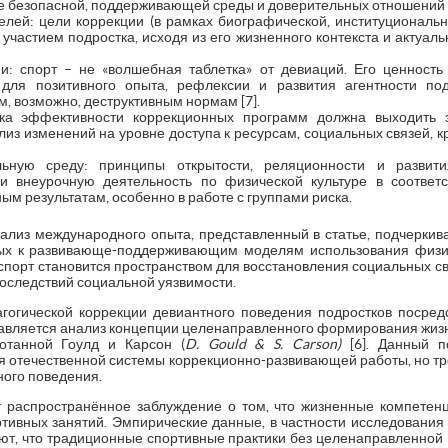
е безопасной, поддерживающей среды и доверительных отношений «
лей: цели коррекции (в рамках биографической, институциональн
частием подростка, исходя из его жизненного контекста и актуаль
и: спорт – не «волшебная таблетка» от девиаций. Его ценность
 для позитивного опыта, рефлексии и развития агентности по
, возможно, деструктивным нормам [7].
ка эффективности коррекционных программ должна выходить з
лиз изменений на уровне доступа к ресурсам, социальных связей, к
льную среду: принципы открытости, реляционности и развит
и внеурочную деятельность по физической культуре в соответ
м результатам, особенно в работе с группами риска.
нализ международного опыта, представленный в статье, подчеркив
х к развивающе-поддерживающим моделям использования физич
спорт становится пространством для восстановления социальных св
оследствий социальной уязвимости.
огической коррекции девиантного поведения подростков посред
вляется анализ концепции целенаправленного формирования жизн
ботанной Гоулд и Карсон (
D. Gould & S. Carson)
[6]. Данный п
я отечественной системы коррекционно-развивающей работы, но тр
ного поведения.
т распространённое заблуждение о том, что жизненные компетен
ртивных занятий. Эмпирические данные, в частности исследования 
уют, что традиционные спортивные практики без целенаправленной