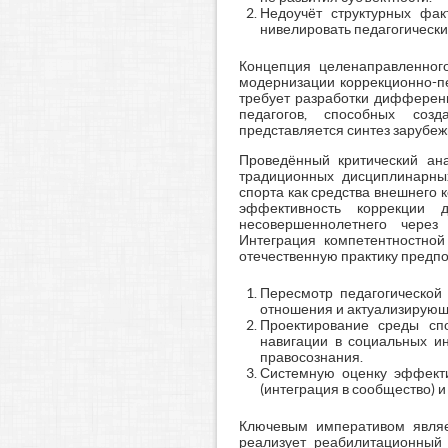
Недоучёт структурных фак
нивелировать педагогически
Концепция целенаправленног
модернизации коррекционно-п
требует разработки дифферен
педагогов, способных соз
представляется синтез зарубеж
Проведённый критический ана
традиционных дисциплинарных
спорта как средства внешнего к
эффективность коррекции 
несовершеннолетнего через 
Интеграция компетентностной
отечественную практику предп
Пересмотр педагогической
отношения и актуализирующе
Проектирование среды спо
навигации в социальных и
правосознания.
Системную оценку эффекти
(интеграция в сообщество) 
Ключевым императивом являет
реализует реабилитационный 