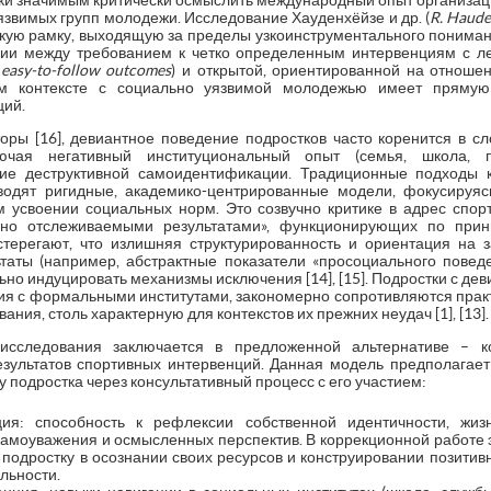
ки значимым критически осмыслить международный опыт организа
звимых групп молодежи. Исследование Хауденхёйзе и др. (
R. Haude
кую рамку, выходящую за пределы узкоинструментального понимани
ии между требованием к четко определенным интервенциям с л
easy
-
to
-
follow
outcomes
) и открытой, ориентированной на отнош
ом контексте с социально уязвимой молодежью имеет прямую
ций.
оры [16], девиантное поведение подростков часто коренится в 
ючая негативный институциональный опыт (семья, школа, п
ие деструктивной самоидентификации. Традиционные подходы к
водят ригидные, академико-центрированные модели, фокусиру
 усвоении социальных норм. Это созвучно критике в адрес спор
но отслеживаемыми результатами», функционирующих по принци
стерегают, что излишняя структурированность и ориентация на 
таты (например, абстрактные показатели «просоциального поведе
ьно индуцировать механизмы исключения [14], [15]. Подростки с 
ия с формальными институтами, закономерно сопротивляются прак
ния, столь характерную для контекстов их прежних неудач [1], [13].
исследования заключается в предложенной альтернативе – ко
зультатов спортивных интервенций. Данная модель предполагает
 подростка через консультативный процесс с его участием:
ия: способность к рефлексии собственной идентичности, жиз
амоуважения и осмысленных перспектив. В коррекционной работе 
подростку в осознании своих ресурсов и конструировании позитив
льности.