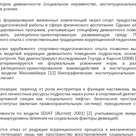
торов девиантности (социальное неравенство, институциональн
е усилия.
о формирования жизненных компетенций через спорт предостав
едагогической работы в сфере физического воспитания. Однако 
цированных программ, учитывающих специфику девиантного повед
давать реляционно-ориентированную развивающую среду. П
ного опыта с отечественными традициями коррекционной педагогик
лиз зарубежного спортивно-педагогического опыта позволил в
 моделей коррекции девиантного поведения подростков, осно
онтроля. Как демонстрируют исследования Гоулда и Карсон (2008) [6],
детерминируется не формальным усвоением норм, а раз
реляционно-ориентированное взаимодействие в институцион
 модели Мюнхмейера [12] (биографическая, институциональная,
олагает:
 позиции: переход от роли инструктора к функции наставника, 
го личностные ресурсы подростка через успех в спортивной деятел
ртивной секции как «социального лифта»: безопасное простра
нститутах (включая правоохранительную систему), преодоления 
вности по модели SDIAT (
Burnett
, 2001) [2], учитывающую микро
и макроуровень (влияние на социальные факторы девиаций).
ся отказ от редукции коррекционного процесса к механическ
потенциал лишь как пространство восстановления социальных с