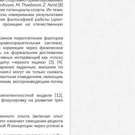
ции спортивно-ориентированных
nhuyse, M. Theeboom, Z. Nols
) [8]
я потенциала спорта. Их тезис
егко измеримыми результатами
ения философией работы (
open-
 проекцию на отечественную
сложном переплетении факторов
равоохранительная система),
 коррекции через физическое
ясь на формальном достижении
тивных интервенций как «плохо
пу «черного ящика» [3], [4].
заранее заданные, внешние по
ния») могут не только снижать
девиантным поведением, имеющие
тикам, воспроизводящим логику
мпетентностной модели [12],
 фокусировку на развитии трех
ненного опыта (включая опыт
это означает смещение акцента
ной Я-концепции через успехи в