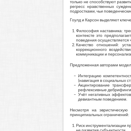
только не способствуют развит
регресс нравственных сужде
подростками, чьи поведенчески
Гоулд и Карсон выделяют ключ
Философия наставника: тре
контексте это предполагае
поведения осуществляется 
Качество отношений: уст
коррекционного воздействи
коммуникации и персонализ
Предложенная авторами модель
Интеграцию компетентност
(навигация в социальных с
Акцентирование трансфер
рефлексивные дебрифинги, 
Учёт негативных эффектов:
девиантным поведением.
Несмотря на эвристическую 
принципиальных ограничений:
Риск инструментализации при
не развития субъектности.