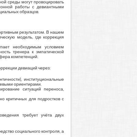
тной среды могут провоцировать
ионной работы с девиантными
циальных образцов.
ортивным результатом. В нашем
ческую модель, где коррекция
тупает необходимым условием
бность тренера к эмпатической
фера компетенций.
ррекции девиаций через:
нтичности), институциональные
елевыми ориентирами.
ирование ситуаций переноса,
нно критичных для подростков с
оведения требует учёта двух
редство социального контроля, а