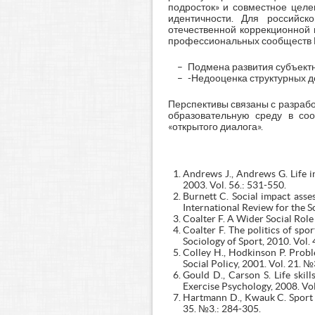
подросток» и совместное целе
идентичности. Для российск
отечественной коррекционной 
профессиональных сообществ М
Подмена развития субъект
-Недооценка структурных д
Перспективы связаны с разраб
образовательную среду в соо
«открытого диалога».
Andrews J., Andrews G. Life in
2003. Vol. 56.: 531-550.
Burnett C. Social impact asse
International Review for the S
Coalter F. A Wider Social Role
Coalter F. The politics of sp
Sociology of Sport, 2010. Vol.
Colley H., Hodkinson P. Proble
Social Policy, 2001. Vol. 21. №
Gould D., Carson S. Life skil
Exercise Psychology, 2008. Vol
Hartmann D., Kwauk C. Sport a
35. №3.: 284-305.