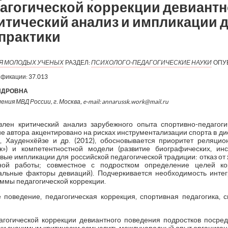
агогической коррекции девиантн
итический анализ и импликации 
практики
ИЯ МОЛОДЫХ УЧЕНЫХ
РАЗДЕЛ:
ПСИХОЛОГО-ПЕДАГОГИЧЕСКИЕ НАУКИ
ОПУ
ификации:
37.013
НДРОВНА
ния МВД России, г. Москва, e-mail: annarussk.work@mail.ru
лен критический анализ зарубежного опыта спортивно-педагоги
е автора акцентировано на рисках инструментализации спорта в д
, Хауденхёйзе и др. (2012), обосновывается приоритет реляци
к») и компетентностной модели (развитие биографических, инс
вые импликации для российской педагогической традиции: отказ от
ной работы; совместное с подростком определение целей ко
альные факторы девиаций). Подчеркивается необходимость интег
аммы педагогической коррекции.
е поведение, педагогическая коррекция, спортивная педагогика, 
агогической коррекции девиантного поведения подростков посре