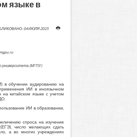
ом языке в
БЛИКОВАНО:
04 ИЮЛЯ 2025
@mgpu.ru
о университета (МГПУ)
И) в обучении аудированию на
и применения ИИ в иноязычном
 на китайском языке с учетом
ДО.
пользование ИИ в образовании,
величению спроса на изучение
 (ЕГЭ), число желающих сдать
, а во многих учреждениях