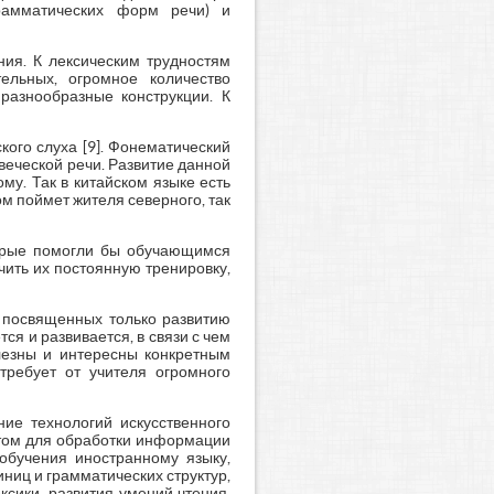
грамматических форм речи) и
ия. К лексическим трудностям
ельных, огромное количество
разнообразные конструкции. К
ого слуха [9]. Фонематический
веческой речи. Развитие данной
му. Так в китайском языке есть
м поймет жителя северного, так
торые помогли бы обучающимся
ить их постоянную тренировку,
, посвященных только развитию
я и развивается, в связи с чем
лезны и интересны конкретным
требует от учителя огромного
ие технологий искусственного
ентом для обработки информации
 обучения иностранному языку,
ниц и грамматических структур,
сики, развития умений чтения,