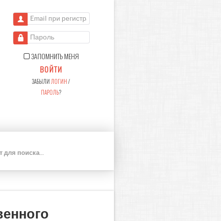
Email при регистрации
Пароль
ЗАПОМНИТЬ МЕНЯ
ВОЙТИ
ЗАБЫЛИ
ЛОГИН
/
ПАРОЛЬ
?
П
О
И
С
К
венного