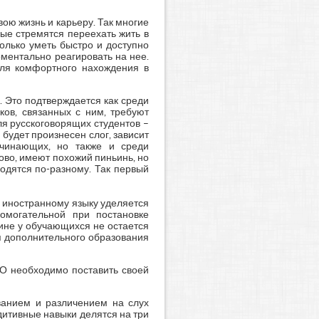
ою жизнь и карьеру. Так многие
рые стремятся переехать жить в
олько уметь быстро и доступно
ментально реагировать на нее.
для комфортного нахождения в
]. Это подтверждается как среди
ов, связанных с ним, требуют
ля русскоговорящих студентов –
м будет произнесен слог, зависит
ачинающих, но также и среди
ово, имеют похожий пиньинь, но
одятся по-разному. Так первый
 иностранному языку уделяется
омогательной при постановке
чине у обучающихся не остается
я дополнительного образования
ДО необходимо поставить своей
ванием и различением на слух
удитивные навыки делятся на три