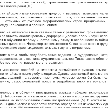
ие слов и словосочетаний), грамматические (распознавание 
 в потоке речи) [10].
 китайском языке серьезные трудности вызывают языковые явлен
еологизмов, непривычных сочетаний слов, обозначение числит
 – отличный от русского морфологический строй предложений, 
между написанием и произношением.
ию на китайском языке связаны также с развитостью фонематическ
ка различать, анализировать и дифференцировать слоги и звуки чело
т в обучении любому иностранному языку, в особенности китайско
зных диалектов. Например, житель южного Китая чаще всего с трудо
восочетание в разных диалектах может звучать по-разному.
тоит в том, чтобы подобрать такие задания на аудирование, ко
вершенствовать все типы аудитивных навыков. Также важно обеспеч
без повторения навыки могут утратиться.
 множество пособий на китайском, английском и русском языках
на китайском языке у обучающихся. Однако мир каждый день меняетс
атка заданий на современные темы, которые могли бы быть по
алению, самостоятельный поиск и разработка таких материалов 
лярность в обучении иностранным языкам набирает использован
, c. 31]. Нейронные сети являются очень сложным и мощным инструм
елает их использование очень востребованным [6]. В контексте
ваны для анализа и обработки текстов, определения лексических еди
рации речи. ИИ помогает обучающимся в изучении грамматики и лек