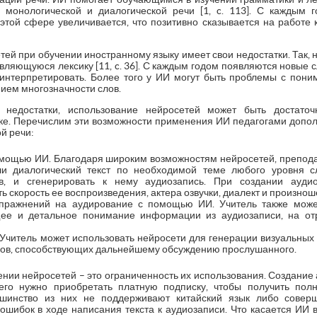
 монологической и диалогической речи [1, c. 113]. С каждым 
этой сфере увеличивается, что позитивно сказывается на работе к
ей при обучении иностранному языку имеет свои недостатки. Так, 
вляющуюся лексику [11, c. 36]. С каждым годом появляются новые сл
интерпретировать. Более того у ИИ могут быть проблемы с пони
ием многозначности слов.
 недостатки, использование нейросетей может быть достато
ке. Перечислим эти возможности применения ИИ педагогами допол
й речи:
омощью ИИ. Благодаря широким возможностям нейросетей, препод
ли диалогический текст по необходимой теме любого уровня с
в, и сгенерировать к нему аудиозапись. При создании ауди
ь скорость ее воспроизведения, актера озвучки, диалект и произнош
пражнений на аудирование с помощью ИИ. Учитель также может
ее и детальное понимание информации из аудиозаписи, на отр
Учитель может использовать нейросети для генерации визуальных 
росов, способствующих дальнейшему обсуждению прослушанного.
нии нейросетей – это ограниченность их использования. Создание
его нужно приобретать платную подписку, чтобы получить по
ьшинство из них не поддерживают китайский язык либо совер
ошибок в ходе написания текста к аудиозаписи. Что касается ИИ в