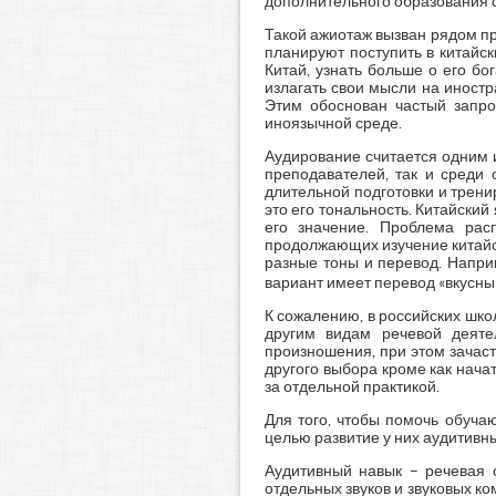
дополнительного образования с
Такой ажиотаж вызван рядом пр
планируют поступить в китайск
Китай, узнать больше о его б
излагать свои мысли на иност
Этим обоснован частый запро
иноязычной среде.
Аудирование считается одним из
преподавателей, так и среди
длительной подготовки и трени
это его тональность. Китайский 
его значение. Проблема рас
продолжающих изучение китайск
разные тоны и перевод. Напри
вариант имеет перевод «вкусный
К сожалению, в российских шк
другим видам речевой деяте
произношения, при этом зачаст
другого выбора кроме как нач
за отдельной практикой.
Для того, чтобы помочь обуча
целью развитие у них аудитивн
Аудитивный навык – речевая 
отдельных звуков и звуковых ко