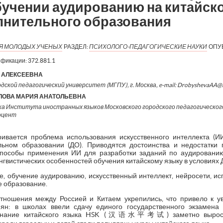
бучении аудированию на китайск
лнительного образования
ИЯ МОЛОДЫХ УЧЕНЫХ
РАЗДЕЛ:
ПСИХОЛОГО-ПЕДАГОГИЧЕСКИЕ НАУКИ
ОПУ
ификации:
372.881.1
 АЛЕКСЕЕВНА
одской педагогический университет (МГПУ), г. Москва, e-mail: DrobyshevaAA
ЛОВА МАРИЯ АНАТОЛЬЕВНА
ка Института иностранных языков Московского городского педагогическог
доцент
ривается проблема использования искусственного интеллекта (И
льном образовании (ДО). Приводятся достоинства и недостатк
способы применения ИИ для разработки заданий по аудированию
нгвистических особенностей обучения китайскому языку в условиях 
е, обучение аудированию, искусственный интеллект, нейросети, ис
е образование.
отношения между Россией и Китаем укрепились, что привело к у
иян: в школах ввели сдачу единого государственного экзамена
 знание китайского языка HSK (汉语水平考试) заметно выросло