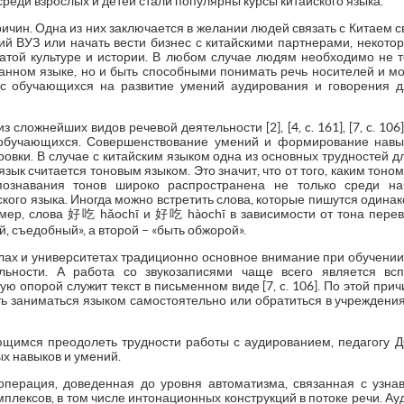
реди взрослых и детей стали популярны курсы китайского языка.
ичин. Одна из них заключается в желании людей связать с Китаем св
ий ВУЗ или начать вести бизнес с китайскими партнерами, некото
огатой культуре и истории. В любом случае людям необходимо не т
ранном языке, но и быть способными понимать речь носителей и мо
с обучающихся на развитие умений аудирования и говорения 
 сложнейших видов речевой деятельности [2], [4, c. 161], [7, c. 106
 обучающихся. Совершенствование умений и формирование навык
ровки. В случае с китайским языком одна из основных трудностей д
язык считается тоновым языком. Это значит, что от того, каким тоно
познавания тонов широко распространена не только среди н
ого языка. Иногда можно встретить слова, которые пишутся одинак
мер, слова 好吃 hǎochī и 好吃 hàochī в зависимости от тона перев
, съедобный», а второй – «быть обжорой».
олах и университетах традиционно основное внимание при обучении
льности. А работа со звукозаписями чаще всего является всп
ую опорой служит текст в письменном виде [7, c. 106]. По этой при
ать заниматься языком самостоятельно или обратиться в учреждени
ющимся преодолеть трудности работы с аудированием, педагогу 
ых навыков и умений.
операция, доведенная до уровня автоматизма, связанная с узна
мплексов, в том числе интонационных конструкций в потоке речи. А