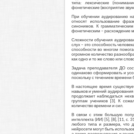
типа: лексические (пониман
фонетические (восприятие звуков
При обучении аудированию на
относят использование фраз
синонимов. К грамматическим
фонетическим – расхождение 
Сложности обучения аудирован
слух – это способность челове
способности во многом помогае
огромное количество разнообра
как одно и то же слово или сло
Задача преподавателя ДО сос
одинаково сформировать и усо
поскольку с течением времени 
В настоящее время существует
навыков и умений аудирования 
продолжает наблюдаться нехв
группам учеников [3]. К сож
количество времени и сил.
В связи с этим большую попу
интеллекта (ИИ) [5], [8], [11
любого типа и размера, что д
нейросети могут быть использо
а также распознавания и гене