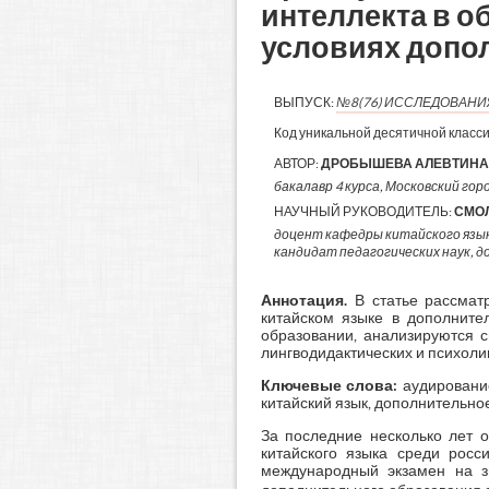
интеллекта в о
условиях допо
ВЫПУСК:
№8(76) ИССЛЕДОВАН
Код уникальной десятичной класс
АВТОР:
ДРОБЫШЕВА АЛЕВТИНА
бакалавр 4 курса, Московский гор
НАУЧНЫЙ РУКОВОДИТЕЛЬ:
СМО
доцент кафедры китайского язы
кандидат педагогических наук, 
А
ннотация.
В статье рассмат
китайском языке в дополните
образовании, анализируются 
лингводидактических и психоли
Ключевые слова:
аудировани
китайский язык, дополнительно
За последние несколько лет 
китайского языка среди росс
международный экзамен на