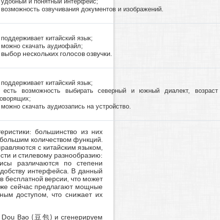
- удобный и понятный интерфейс;
- возможность озвучивания документов и изображений.
- поддерживает китайский язык;
- можно скачать аудиофайл;
- выбор нескольких голосов озвучки.
- поддерживает китайский язык;
- есть возможность выбирать северный и южный диалект, возраст
говорящих;
- можно скачать аудиозапись на устройство.
еристики: большинство из них
 большим количеством функций.
правляются с китайским языком,
ости и стилевому разнообразию:
висы различаются по степени
удобству интерфейса. В данный
 бесплатной версии, что может
 уже сейчас предлагают мощные
ным доступом, что снижает их
ть Dou Bao (豆包) и сгенерируем