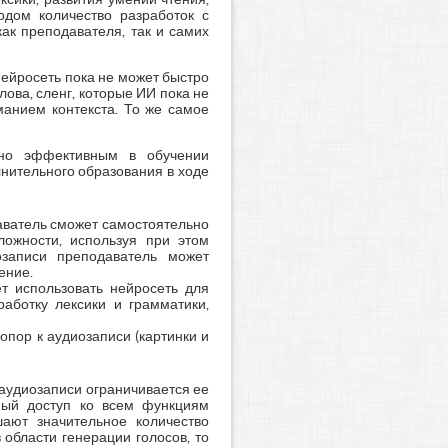
годом количество разработок с
ак преподавателя, так и самих
нейросеть пока не может быстро
ова, сленг, которые ИИ пока не
манием контекста. То же самое
чно эффективным в обучении
нительного образования в ходе
аватель сможет самостоятельно
ложности, используя при этом
озаписи преподаватель может
ение.
 использовать нейросеть для
аботку лексики и грамматики,
опор к аудиозаписи (картинки и
 аудиозаписи ограничивается ее
лный доступ ко всем функциям
шают значительное количество
 области генерации голосов, то