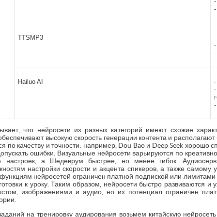
TTSMP3
Hailuo AI
ывает, что нейросети из разных категорий имеют схожие характ
 обеспечивают высокую скорость генерации контента и располагают
я по качеству и точности: например, Dou Bao и Deep Seek хорошо с
допускать ошибки. Визуальные нейросети варьируются по креативн
е настроек, а Шедеврум быстрее, но менее гибок. Аудиосер
ожностям настройки скорости и акцента спикеров, а также самому 
функциям нейросетей ограничен платной подпиской или лимитами в
готовки к уроку. Таким образом, нейросети быстро развиваются и
кстом, изображениями и аудио, но их потенциал ограничен плат
ории.
заданий на тренировку аудирования возьмем китайскую нейросе