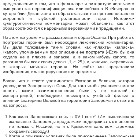
представление о том, что в фольклоре и литературе черт часто
выступает как персонификация зла или соблазна. В «Вечерах на
хуторе близ Диканьки» этот образ оказывается противопоставлен
искренней и глубокой религиозности героя. Историко-
культурологический комментарий может объяснить, как этот
образ соотносится с народными верованиями и традициями.
На этом же уроке мы рассматривали образ Оксаны. При работе с
портретом героини был необходим лексический комментарий.
Мы дали толкование таким словам, как «плахта», «запаска»,
«капот», упоминаемым при описании ее портрета («Если бы она
ходила не в плахте и запаске, а в каком-нибудь капоте, то
разогнала бы всех своих девок» [1, с. 25]), и, конечно, «черевички»,
о которых мечтала героиня. На сайте мы представили
изображения, иллюстрирующие эти предметы.
Важно, что в тексте упоминается Екатерина Великая, которая
упразднила Запорожскую Сечь. Для того чтобы учащиеся могли
понять, какие взаимоотношения были у ее жителей с
императрицей, необходимо посмотреть учебный фильм о
влиянии Екатерины Великой на территории Запорожья и ответить
на вопросы:
Как жила Запорожская сечь в XVII веке? (Им выплачивали
жалованье. Запорожцы продолжали поддерживать отношения
не только с Россией, но и с Крымским ханством, стремясь
сохранить свободу.)
Когда и при каких условиях была присоединена Запорожская