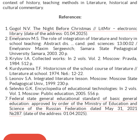
context of history, teaching methods in Literature, historical and
cultural commentary.
References:
Gogol N.V. The Night Before Christmas // LitMir – electronic
library
. (date of the address: 01.04.2025).
Emelyanov M.S. The role of integration of literature and history in
school teaching: Abstract dis. ... cand. ped. sciences: 13.00.02 /
Emelyanov Maxim Sergeevich; Samara State Pedagogical
University. Samara, 2003. 20 p.
Krylov I.A. Collected works: In 2 vols. Vol. 2. Moscow: Pravda,
1984. 512 p.
Kurdyumova T.F. Historicism of the school course of literature //
Literature at school. 1974. №6.: 12-22.
Leonov S.A. Integrated literature lesson. Moscow: Moscow State
Pedagogical Univ., 1999. 230 p.
Selevko G.K. Encyclopedia of educational technologies: In 2 vols.
Vol. 1. Moscow: Public education, 2005. 556 p.
Federal state general educational standard of basic general
education: approved by order of the Ministry of Education and
Science of the Russian Federation dated May 31, 2021
№287
. (date of the address: 01.04.2025).