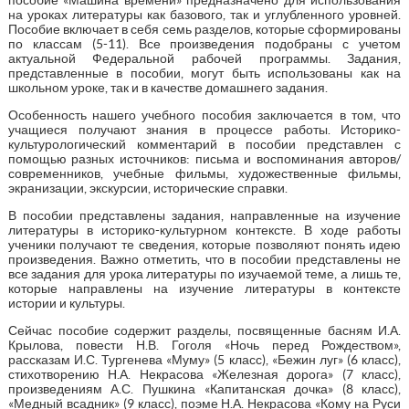
на уроках литературы как базового, так и углубленного уровней.
Пособие включает в себя семь разделов, которые сформированы
по классам (5-11). Все произведения подобраны с учетом
актуальной Федеральной рабочей программы. Задания,
представленные в пособии, могут быть использованы как на
школьном уроке, так и в качестве домашнего задания.
Особенность нашего учебного пособия заключается в том, что
учащиеся получают знания в процессе работы. Историко-
культурологический комментарий в пособии представлен с
помощью разных источников: письма и воспоминания авторов/
современников, учебные фильмы, художественные фильмы,
экранизации, экскурсии, исторические справки.
В пособии представлены задания, направленные на изучение
литературы в историко-культурном контексте. В ходе работы
ученики получают те сведения, которые позволяют понять идею
произведения. Важно отметить, что в пособии представлены не
все задания для урока литературы по изучаемой теме, а лишь те,
которые направлены на изучение литературы в контексте
истории и культуры.
Сейчас пособие содержит разделы, посвященные басням И.А.
Крылова, повести Н.В. Гоголя «Ночь перед Рождеством»,
рассказам И.С. Тургенева «Муму» (5 класс), «Бежин луг» (6 класс),
стихотворению Н.А. Некрасова «Железная дорога» (7 класс),
произведениям А.С. Пушкина «Капитанская дочка» (8 класс),
«Медный всадник» (9 класс), поэме Н.А. Некрасова «Кому на Руси