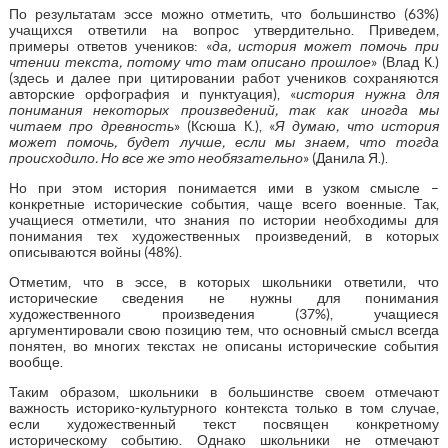
По результатам эссе можно отметить, что большинство (63%)
учащихся ответили на вопрос утвердительно. Приведем,
примеры ответов учеников: «
да, история может помочь при
чтении текста, потому что там описано прошлое
» (Влад К.)
(здесь и далее при цитировании работ учеников сохраняются
авторские орфография и пунктуация), «
история нужна для
понимания некоторых произведений, так как иногда мы
читаем про древность
» (Ксюша К.), «
Я думаю, что история
может помочь, будет лучше, если мы знаем, что тогда
происходило. Но все же это необязательно
» (Данила Я.).
Но при этом история понимается ими в узком смысле –
конкретные исторические события, чаще всего военные. Так,
учащиеся отметили, что знания по истории необходимы для
понимания тех художественных произведений, в которых
описываются войны (48%).
Отметим, что в эссе, в которых школьники ответили, что
исторические сведения не нужны для понимания
художественного произведения (37%), учащиеся
аргументировали свою позицию тем, что основный смысл всегда
понятен, во многих текстах не описаны исторические события
вообще.
Таким образом, школьники в большинстве своем отмечают
важность историко-культурного контекста только в том случае,
если художественный текст посвящен конкретному
историческому событию. Однако школьники не отмечают