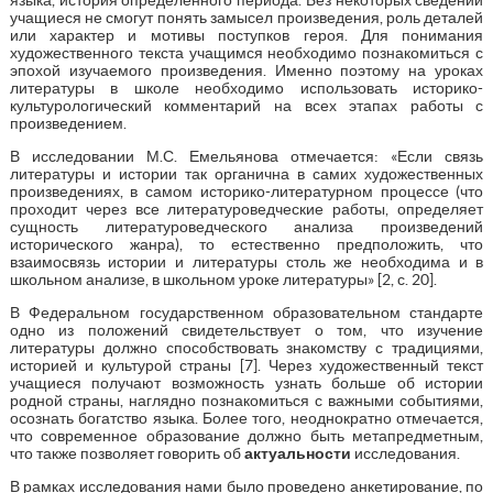
учащиеся не смогут понять замысел произведения, роль деталей
или характер и мотивы поступков героя. Для понимания
художественного текста учащимся необходимо познакомиться с
эпохой изучаемого произведения. Именно поэтому на уроках
литературы в школе необходимо использовать историко-
культурологический комментарий на всех этапах работы с
произведением.
В исследовании М.С. Емельянова отмечается: «Если связь
литературы и истории так органична в самих художественных
произведениях, в самом историко-литературном процессе (что
проходит через все литературоведческие работы, определяет
сущность литературоведческого анализа произведений
исторического жанра), то естественно предположить, что
взаимосвязь истории и литературы столь же необходима и в
школьном анализе, в школьном уроке литературы» [2, с. 20].
В Федеральном государственном образовательном стандарте
одно из положений свидетельствует о том, что изучение
литературы должно способствовать знакомству с традициями,
историей и культурой страны [7]. Через художественный текст
учащиеся получают возможность узнать больше об истории
родной страны, наглядно познакомиться с важными событиями,
осознать богатство языка. Более того, неоднократно отмечается,
что современное образование должно быть метапредметным,
что также позволяет говорить об
актуальности
исследования.
В рамках исследования нами было проведено анкетирование, по