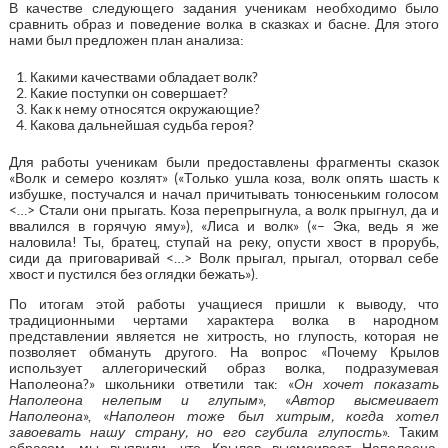
В качестве следующего задания ученикам необходимо было
сравнить образ и поведение волка в сказках и басне. Для этого
нами был предложен план анализа:
Какими качествами обладает волк?
Какие поступки он совершает?
Как к нему относятся окружающие?
Какова дальнейшая судьба героя?
Для работы ученикам были предоставлены фрагменты сказок
«Волк и семеро козлят» («Только ушла коза, волк опять шасть к
избушке, постучался и начал причитывать тонюсеньким голосом
<…> Стали они прыгать. Коза перепрыгнула, а волк прыгнул, да и
ввалился в горячую яму»), «Лиса и волк» («– Эка, ведь я же
наловила! Ты, братец, ступай на реку, опусти хвост в прорубь,
сиди да приговаривай <…> Волк прыгал, прыгал, оторвал себе
хвост и пустился без оглядки бежать»).
По итогам этой работы учащиеся пришли к выводу, что
традиционными чертами характера волка в народном
представлении является не хитрость, но глупость, которая не
позволяет обмануть другого. На вопрос «Почему Крылов
использует аллегорический образ волка, подразумевая
Наполеона?» школьники ответили так: «
Он хочет показать
Наполеона нелепым и глупым
», «
Автор высмеивает
Наполеона
», «
Наполеон тоже был хитрым, когда хотел
завоевать нашу страну, но его сгубила глупость
». Таким
образом, мы выявили, что Крылов высмеивает Наполеона,