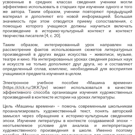
усвоенные в средних классах сведения ученики могли
эффективно использовать в старших при изучении одного и того
же автора. Таким образом, ученики повторяют предыдущий
материал и дополняют его новой информацией. Большая
значимость при этом отводится приему сопоставления, с
помощью которого учащиеся должны научиться включать
произведение в историко-культурный контекст и контекст
творчества писателя [4, с. 20].
Таким образом, интегрированный урок направлен на
рассмотрение фактов использования сюжетов литературных
произведений в других видах искусства – живописи, музыке,
театре и кино. На интегрированных уроках сведения разных наук
и искусств не только дополняют друг друга, но и составляют
определенный сплав, комплекс, необходимый для восприятия
учащимися предмета изучения в целом.
Электронное учебное пособие «Машина времени»
(
https://clck.ru/3KK7pv
) может использоваться в качестве
эффективного способа организации изучения художественных
произведений в контексте истории на уроках литературы.
Цель «Машины времени» – помочь современным школьникам
проанализировать художественный текст, понять авторский
замысел через обращение к историко-культурным сведениям
эпохи. Изучение литературы в контексте создаваемой эпохи –
неотъемлемое условие для анализа и интерпретации
художественного произведения в школе. Именно поэтому
пособие «Машина времени» предназначено для использования