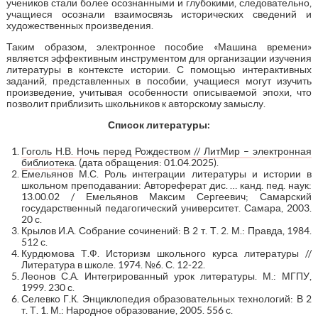
учеников стали более осознанными и глубокими, следовательно,
учащиеся осознали взаимосвязь исторических сведений и
художественных произведения.
Таким образом, электронное пособие «Машина времени»
является эффективным инструментом для организации изучения
литературы в контексте истории. С помощью интерактивных
заданий, представленных в пособии, учащиеся могут изучить
произведение, учитывая особенности описываемой эпохи, что
позволит приблизить школьников к авторскому замыслу.
Список литературы:
Гоголь Н.В. Ночь перед Рождеством // ЛитМир – электронная
библиотека
. (дата обращения: 01.04.2025).
Емельянов М.С. Роль интеграции литературы и истории в
школьном преподавании: Автореферат дис. … канд. пед. наук:
13.00.02 / Емельянов Максим Сергеевич; Самарский
государственный педагогический университет. Самара, 2003.
20 с.
Крылов И.А. Собрание сочинений: В 2 т. Т. 2. М.: Правда, 1984.
512 с.
Курдюмова Т.Ф. Историзм школьного курса литературы //
Литература в школе. 1974. №6. С. 12-22.
Леонов С.А. Интегрированный урок литературы. М.: МГПУ,
1999. 230 с.
Селевко Г.К. Энциклопедия образовательных технологий: В 2
т. Т. 1. М.: Народное образование, 2005. 556 с.