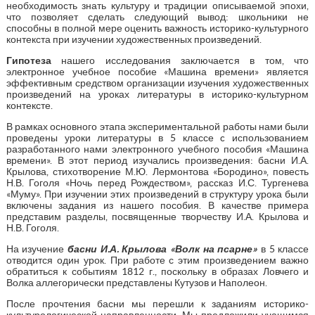
необходимость знать культуру и традиции описываемой эпохи,
что позволяет сделать следующий вывод: школьники не
способны в полной мере оценить важность историко-культурного
контекста при изучении художественных произведений.
Гипотеза
нашего исследования заключается в том, что
электронное учебное пособие «Машина времени» является
эффективным средством организации изучения художественных
произведений на уроках литературы в историко-культурном
контексте.
В рамках основного этапа экспериментальной работы нами были
проведены уроки литературы в 5 классе c использованием
разработанного нами электронного учебного пособия «Машина
времени». В этот период изучались произведения: басни И.А.
Крылова, стихотворение М.Ю. Лермонтова «Бородино», повесть
Н.В. Гоголя «Ночь перед Рождеством», рассказ И.С. Тургенева
«Муму». При изучении этих произведений в структуру урока были
включены задания из нашего пособия. В качестве примера
представим разделы, посвященные творчеству И.А. Крылова и
Н.В. Гоголя.
На изучение
басни И.А. Крылова «Волк на псарне»
в 5 классе
отводится один урок. При работе с этим произведением важно
обратиться к событиям 1812 г., поскольку в образах Ловчего и
Волка аллегорически представлены Кутузов и Наполеон.
После прочтения басни мы перешли к заданиям историко-
культурологической направленности. Мы предложили учащимся