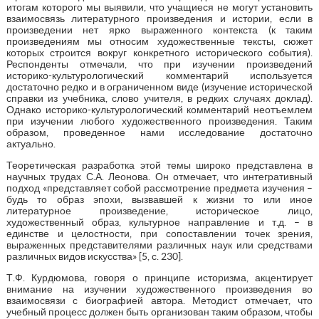
итогам которого мы выявили, что учащиеся не могут установить
взаимосвязь литературного произведения и истории, если в
произведении нет ярко выраженного контекста (к таким
произведениям мы относим художественные тексты, сюжет
которых строится вокруг конкретного исторического события).
Респонденты отмечали, что при изучении произведений
историко-культурологический комментарий используется
достаточно редко и в ограниченном виде (изучение исторической
справки из учебника, слово учителя, в редких случаях доклад).
Однако историко-культурологический комментарий неотъемлем
при изучении любого художественного произведения. Таким
образом, проведенное нами исследование достаточно
актуально.
Теоретическая разработка этой темы широко представлена в
научных трудах С.А. Леонова. Он отмечает, что интегративный
подход «представляет собой рассмотрение предмета изучения –
будь то образ эпохи, вызвавшей к жизни то или иное
литературное произведение, историческое лицо,
художественный образ, культурное направление и т.д. – в
единстве и целостности, при сопоставлении точек зрения,
выраженных представителями различных наук или средствами
различных видов искусства» [5, с. 230].
Т.Ф. Курдюмова, говоря о принципе историзма, акцентирует
внимание на изучении художественного произведения во
взаимосвязи с биографией автора. Методист отмечает, что
учебный процесс должен быть организован таким образом, чтобы