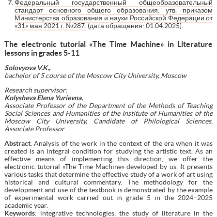
Федеральный государственный общеобразовательный
стандарт основного общего образования: утв. приказом
Министерства образования и науки Российской Федерации от
«31» мая 2021 г. №287
. (дата обращения: 01.04.2025).
The electronic tutorial «The Time Machine» in Literature
lessons in grades 5-11
Solovyova V.K.,
bachelor of 5 course of the Moscow City University, Moscow
Research supervisor:
Kolysheva Elena Yurievna,
Associate Professor of the Department of the Methods of Teaching
Social Sciences and Humanities of the Institute of Humanities of the
Moscow City University, Candidate of Philological Sciences,
Associate Professor
Abstract
. Analysis of the work in the context of the era when it was
created is an integral condition for studying the artistic text. As an
effective means of implementing this direction, we offer the
electronic tutorial «The Time Machine» developed by us. It presents
various tasks that determine the effective study of a work of art using
historical and cultural commentary. The methodology for the
development and use of the textbook is demonstrated by the example
of experimental work carried out in grade 5 in the 2024–2025
academic year.
Keywords
: integrative technologies, the study of literature in the