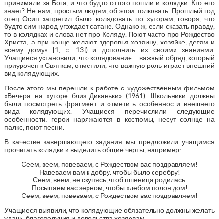
принимали за Бога, и что будто оттого пошли и колядки. Кто его
знает? Не нам, простым людям, об этом толковать. Прошлый год
отец Осип запретил было колядовать по хуторам, говоря, что
будто сим народ угождает сатане. Однако ж, если сказать правду,
то в колядках и слова нет про Коляду. Поют часто про Рождество
Христа; а при конце желают здоровья хозяину, хозяйке, детям и
всему дому» [1, с. 13]) и дополнить их своими знаниями.
Учащиеся установили, что колядование – важный обряд, который
приурочен к Святкам, отметили, что важную роль играет внешний
вид колядующих.
После этого мы перешли к работе с художественным фильмом
«Вечера на хуторе близ Диканьки» (1961). Школьники должны
были посмотреть фрагмент и отметить особенности внешнего
вида колядующих. Учащиеся перечислили следующие
особенности: герои наряжаются в костюмы, несут солнце на
палке, поют песни.
В качестве завершающего задания мы предложили учащимся
прочитать колядки и выделить общие черты, например:
Сеем, веем, повеваем, с Рождеством вас поздравляем!
Навеваем вам к добру, чтобы было серебру!
Сеем, веем, не скупясь, чтоб пшеница родилась.
Посыпаем вас зерном, чтобы хлебом полон дом!
Сеем, веем, повеваем, с Рождеством вас поздравляем!
Учащиеся выявили, что колядующие обязательно должны желать
удачи, благополучия и довольства хозяевам.