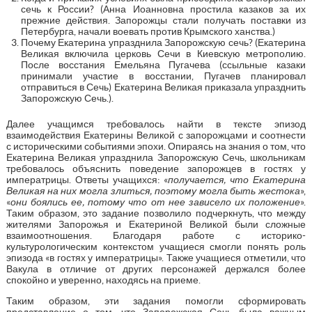
сечь к России? (Анна Иоанновна простила казаков за их
прежние действия. Запорожцы стали получать поставки из
Петербурга, начали воевать против Крымского ханства.)
Почему Екатерина упразднила Запорожскую сечь? (Екатерина
Великая включила церковь Сечи в Киевскую метрополию.
После восстания Емельяна Пугачева (ссыльные казаки
принимали участие в восстании, Пугачев планировал
отправиться в Сечь) Екатерина Великая приказала упразднить
Запорожскую Сечь.).
Далее учащимся требовалось найти в тексте эпизод
взаимодействия Екатерины Великой с запорожцами и соотнести
с историческими событиями эпохи. Опираясь на знания о том, что
Екатерина Великая упразднила Запорожскую Сечь, школьникам
требовалось объяснить поведение запорожцев в гостях у
императрицы. Ответы учащихся: «
получается, что Екатерина
Великая на них могла злиться, поэтому могла быть жестока
»,
«
они боялись ее, потому что от нее зависело их положение
».
Таким образом, это задание позволило подчеркнуть, что между
жителями Запорожья и Екатериной Великой были сложные
взаимоотношения. Благодаря работе с историко-
культурологическим контекстом учащиеся смогли понять роль
эпизода «в гостях у императрицы». Также учащиеся отметили, что
Вакула в отличие от других персонажей держался более
спокойно и уверенно, находясь на приеме.
Таким образом, эти задания помогли сформировать
представление о том, что Запорожская Сечь была важным