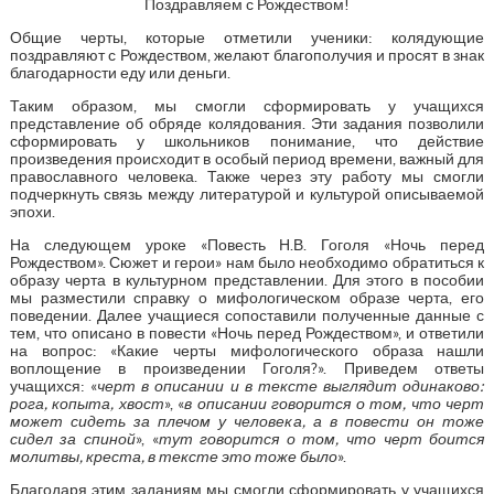
Поздравляем с Рождеством!
Общие черты, которые отметили ученики: колядующие
поздравляют с Рождеством, желают благополучия и просят в знак
благодарности еду или деньги.
Таким образом, мы смогли сформировать у учащихся
представление об обряде колядования. Эти задания позволили
сформировать у школьников понимание, что действие
произведения происходит в особый период времени, важный для
православного человека. Также через эту работу мы смогли
подчеркнуть связь между литературой и культурой описываемой
эпохи.
На следующем уроке «Повесть Н.В. Гоголя «Ночь перед
Рождеством». Сюжет и герои» нам было необходимо обратиться к
образу черта в культурном представлении. Для этого в пособии
мы разместили справку о мифологическом образе черта, его
поведении. Далее учащиеся сопоставили полученные данные с
тем, что описано в повести «Ночь перед Рождеством», и ответили
на вопрос: «Какие черты мифологического образа нашли
воплощение в произведении Гоголя?». Приведем ответы
учащихся: «
черт в описании и в тексте выглядит одинаково:
рога, копыта, хвост
», «
в описании говорится о том, что черт
может сидеть за плечом у человека, а в повести он тоже
сидел за спиной
», «
тут говорится о том, что черт боится
молитвы, креста, в тексте это тоже было
».
Благодаря этим заданиям мы смогли сформировать у учащихся