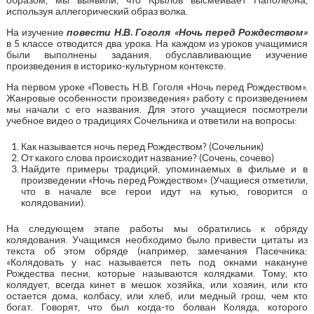
используя аллегорический образ волка.
На изучение
повести
Н.В. Гоголя «Ночь перед Рождеством»
в 5 классе отводится два урока. На каждом из уроков учащимися
были выполнены задания, обуславливающие изучение
произведения в историко-культурном контексте.
На первом уроке «Повесть Н.В. Гоголя «Ночь перед Рождеством».
Жанровые особенности произведения» работу с произведением
мы начали с его названия. Для этого учащиеся посмотрели
учебное видео о традициях Сочельника и ответили на вопросы:
Как называется ночь перед Рождеством? (Сочельник)
От какого слова происходит название? (Сочень, сочево)
Найдите примеры традиций, упоминаемых в фильме и в
произведении «Ночь перед Рождеством» (Учащиеся отметили,
что в начале все герои идут на кутью, говорится о
колядовании).
На следующем этапе работы мы обратились к обряду
колядования. Учащимся необходимо было привести цитаты из
текста об этом обряде (например, замечания Пасечника:
«Колядовать у нас называется петь под окнами накануне
Рождества песни, которые называются колядками. Тому, кто
колядует, всегда кинет в мешок хозяйка, или хозяин, или кто
остается дома, колбасу, или хлеб, или медный грош, чем кто
богат. Говорят, что был когда-то болван Коляда, которого