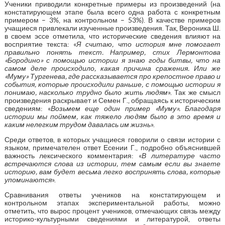
Ученики приводили конкретные примеры из произведений (на
констатирующем этапе была всего одна работа с конкретным
примером – 3%, на контрольном – 53%). В качестве примеров
учащиеся привлекали изученные произведения. Так, Вероника Ш.
в своем эссе отметила, что исторические сведения влияют на
восприятие текста: «
Я считаю, что история мне помогает
правильно понять текст. Например, стих Лермонтова
«Бородино» с помощью истории я знаю годы битвы, что на
самом деле происходило, какая причина сражения. Или же
«Муму» Тургенева, где рассказывается про крепостное право и
события, которые происходили раньше, с помощью истории я
понимаю, насколько трудно было жить людям
». Так же смысл
произведения раскрывает и Семен Г., обращаясь к историческим
сведениям: «
Возьмем еще один пример «Муму». Благодаря
истории мы поймем, как тяжело людям было в это время и
каким нелегким трудом давалась им жизнь
».
Среди ответов, в которых учащиеся говорили о связи истории с
языком, примечателен ответ Есении Г., подробно объяснившей
важность лексического комментария: «
В литературе часто
встречаются слова из истории, тем самым если вы знаете
историю, вам будет весьма легко воспринять слова, которые
упоминаются
».
Сравнивания ответы учеников на констатирующем и
контрольном этапах экспериментальной работы, можно
отметить, что вырос процент учеников, отмечающих связь между
историко-культурными сведениями и литературой, ответы