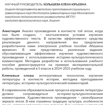
НАУЧНЫЙ РУКОВОДИТЕЛЬ:
КОЛЫШЕВА ЕЛЕНА ЮРЬЕВНА
доцент департамента методики преподавания социальных и
гуманитарных наук Института гуманитарных наук Московского
городского педагогического университета (МГПУ)
кандидат филологических наук, доцент
Аннотация
. Анализ произведения в контексте той эпохи, когда
оно было создано, – неотъемлемое условие изучения
художественного текста. В качестве эффективного средства
реализации данного направления мы предлагаем
разработанное нами электронное учебное пособие «Машина
времени». В нем представлены различные задания,
обуславливающие эффективное изучение художественного
произведения с использованием историко-культурологического
комментария. Методика разработки и использования учебного
пособия демонстрируется на примере экспериментальной
работы, проведенной в 5 классе в 2024-2025 учебном году.
Ключевые слова
: интегративные технологии, изучение
литературы в контексте истории, методика преподавания
литературы, историко-культурологический комментарий.
В современном образовательном процессе изучение литературы
должно сопровождаться историко-культурологическим
комментарием. Художественное произведение – своеобразное
зеркало эпохи. В нем отражены традиции, культура, особенности
языка, история определенного периода. Без некоторых сведений