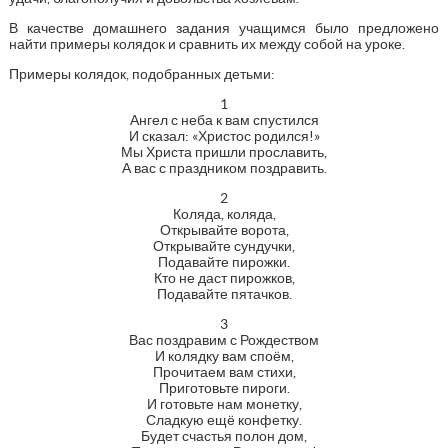
В качестве домашнего задания учащимся было предложено
найти примеры колядок и сравнить их между собой на уроке.
Примеры колядок, подобранных детьми:
1
Ангел с неба к вам спустился
И сказал: «Христос родился!»
Мы Христа пришли прославить,
А вас с праздником поздравить.
2
Коляда, коляда,
Открывайте ворота,
Открывайте сундучки,
Подавайте пирожки.
Кто не даст пирожков,
Подавайте пятачков.
3
Вас поздравим с Рождеством
И колядку вам споём,
Прочитаем вам стихи,
Приготовьте пироги.
И готовьте нам монетку,
Сладкую ещё конфетку.
Будет счастья полон дом,