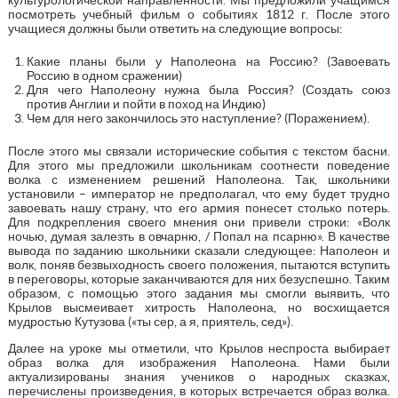
посмотреть учебный фильм о событиях 1812 г. После этого
учащиеся должны были ответить на следующие вопросы:
Какие планы были у Наполеона на Россию? (Завоевать
Россию в одном сражении)
Для чего Наполеону нужна была Россия? (Создать союз
против Англии и пойти в поход на Индию)
Чем для него закончилось это наступление? (Поражением).
После этого мы связали исторические события с текстом басни.
Для этого мы предложили школьникам соотнести поведение
волка с изменением решений Наполеона. Так, школьники
установили – император не предполагал, что ему будет трудно
завоевать нашу страну, что его армия понесет столько потерь.
Для подкрепления своего мнения они привели строки: «Волк
ночью, думая залезть в овчарню, / Попал на псарню». В качестве
вывода по заданию школьники сказали следующее: Наполеон и
волк, поняв безвыходность своего положения, пытаются вступить
в переговоры, которые заканчиваются для них безуспешно. Таким
образом, с помощью этого задания мы смогли выявить, что
Крылов высмеивает хитрость Наполеона, но восхищается
мудростью Кутузова («ты сер, а я, приятель, сед»).
Далее на уроке мы отметили, что Крылов неспроста выбирает
образ волка для изображения Наполеона. Нами были
актуализированы знания учеников о народных сказках,
перечислены произведения, в которых встречается образ волка.