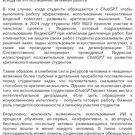
В том случае, когда студенты обращаются к
ChatGPT
, чтобы
выполнять работу эффективнее, использование генеративных
моделей помогает развивать критическое мышление. Так,
например, в 2024 году студенты НИУ ВШЭ приняли участие в
пилотном проекте с Яндексом, который подразумевал
использование Яндекс
GPT
при написании дипломных работ. Как
отмечается, на защите своих работ студенты рассказывали, для
решения каких задач использовали искусственных интеллект, а
также как проводили проверку на дезинформацию [3].
Соответственно, эксперимент, проводимый Яндексом,
иллюстрирует положительное влияние
ChatGPT
на развитие
критического мышления студентов.
Таким образом, в симбиозе сил и ресурсов человека и «машины»
возможна более глубокая и детальная проработка поставленных
перед студентами задач, что положительно сказывается на
способности критически мыслить. Однако это не исключает факт
того, что использование студентами
ChatGPT
может также вести к
интеллектуальной деградации, если цель обращения к
искусственному интеллекту – получить готовую работу. Важная
роль отводится осознанности и личному участию студентов.
Безусловно, исключать возможность использования ИИ в
процессе обучения, во-первых, неэффективно, а, во-вторых,
бессмысленно, поскольку активно развивающиеся технологии
прочно вошли в жизни каждого человека. В таком случае
преподаватель может помочь студентам научиться обращаться к