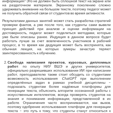
информация? Это не должен быть сплошной текст на экране или
на раздаточном материале. Экранному поколению сложно
удерживать внимание на большом тексте, поэтому педагог может
не получить обратной связи от студентов во время активности.
Результатами данных занятий может стать разработка стратегий
проверки фактов, а уже после того, как студенты сами вывели
принцип действий при анализе и оценки информации на
достоверность, педагог может поделиться методами, которые
уже были описаны ранее. Индукция в данном вопросе будет
работать лучше за счет вовлеченность участников в рабочий
процесс, в то время как дедукция может быть воспринята, как
обычная лекция, на которых зумеры зачастую теряют
заинтересованность к обучению.
Свобода написания проектов, курсовых, дипломных
работ
: по опыту НИУ ВШЭ и других университетов,
официально разрешивших использовании ИИ при написании
работ, преподавателю также стоит обсудить со студентами
возможность использования
ChatGPT
при выполнении
определённых задач в рамках учебной дисциплины –
подсказать студентам более надёжные платформы для
генерации текста, объяснить алгоритм осознанной работы с
искусственным интеллектом, всегда проверять студентов на
знания и понимание информации, представленной в их
работе. Ограничения часто воспринимаются, как вызов,
поэтому одобрение использования платформ для генерации
текста – это путь к тому, что студенты станут относиться к