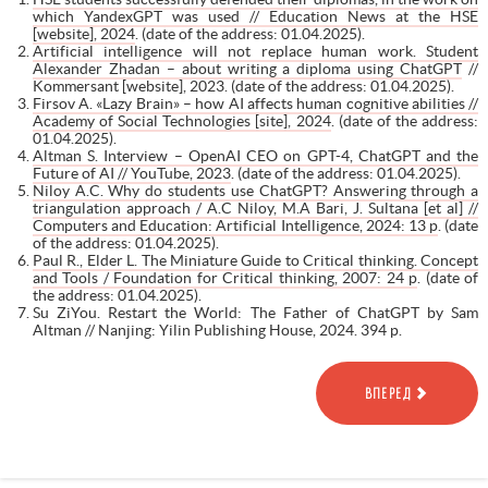
which YandexGPT was used // Education News at the HSE
[website], 2024
. (date of the address: 01.04.2025).
Artificial intelligence will not replace human work. Student
Alexander Zhadan – about writing a diploma using ChatGPT
//
Kommersant [website], 2023. (date of the address: 01.04.2025).
Firsov A. «Lazy Brain» – how AI affects human cognitive abilities //
Academy of Social Technologies [site], 2024
. (date of the address:
01.04.2025).
Altman S. Interview – OpenAI CEO on GPT-4, ChatGPT and the
Future of AI // YouTube, 2023
. (date of the address: 01.04.2025).
Niloy A.C. Why do students use ChatGPT? Answering through a
triangulation approach / A.C Niloy, M.A Bari, J. Sultana [et al] //
Computers and Education: Artificial Intelligence, 2024: 13 p
. (date
of the address: 01.04.2025).
Paul R., Elder L. The Miniature Guide to Critical thinking. Concept
and Tools / Foundation for Critical thinking, 2007: 24 p
. (date of
the address: 01.04.2025).
Su ZiYou. Restart the World: The Father of ChatGPT by Sam
Altman // Nanjing: Yilin Publishing House, 2024. 394 p.
ВПЕРЕД