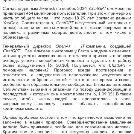
Согласно данным
Semrush
на ноябрь 2024,
ChatGPT
ежемесячно
привлекает 464 миллионов пользователей. При этом, примерно 6
часть от общего числа – это люди 18-29 лет (согласно данным
YouGov
). Соответственно,
ChatGPT
(искусственный интеллект в
целом) становится неотъемлемой частью жизни современного
человека в различных сферах деятельности, в том числе в
образовании.
Генеральный директор
OpenAI
–
IT
-компании, создавшей
ChatGPT
– Сэм Альтман в интервью у Лекса Фридмана отмечает,
что инструменты искусственного интеллекта призваны в первую
очередь усилить способности человека и сделать его работу
более продуктивной [6, 50:10]. Получается, что
ChatGPT
–
помощник человека? Прогресс всегда противоречив и
относителен, а следовательно использование искусственного
интеллекта и нейронных сетей – это в то же время и вызов,
особенно для образовательного сообщества. В том же интервью
Сэм Альтман выразил и опасения по поводу дезинформации и
последствий, к которым она может привести [6, 1:09:05]. В таком
случае, чтобы жизнь людей не превратилась в хаос,
современному человеку важно обладать способностью
критически мыслить.
Однако проблема состоит в том, что критическое мышление не
заложено в нашей природе. Совершенствование мышление
должно быть привычкой, особенно для современного человек.
Критическое мышление – это искусство анализа и оценки