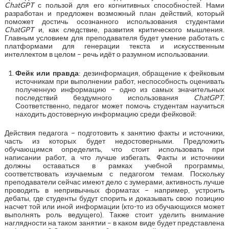
ChatGPT
с пользой для его когнитивных способностей. Нами
разработан и предложен возможный план действий, который
поможет достичь осознанного использования студентами
ChatGPT
и, как следствие, развития критического мышления.
Главным условием для преподавателя будет умение работать с
платформами для генерации текста и искусственным
интеллектом в целом – речь идёт о разумном использовании.
Фейк или правда
: дезинформация, обращение к фейковым
источникам при выполнении работ, неспособность оценивать
полученную информацию – одно из самых значительных
последствий бездумного использования
ChatGPT
.
Соответственно, педагог может помочь студентам научиться
находить достоверную информацию среди фейковой:
Действия педагога – подготовить к занятию факты и источники,
часть из которых будет недостоверными. Предложить
обучающимся определить, что стоит использовать при
написании работ, а что лучше избегать. Факты и источники
должны оставаться в рамках учебной программы,
соответствовать изучаемым с педагогом темам. Поскольку
преподаватели сейчас имеют дело с зумерами, активность лучше
проводить в непривычных форматах – например, устроить
дебаты, где студенты будут спорить и доказывать свою позицию
насчет той или иной информации (кто-то из обучающихся может
выполнять роль ведущего). Также стоит уделить внимание
наглядности на таком занятии – в каком виде будет представлена