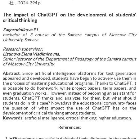
社，2024. 394 p.
The impact of ChatGPT on the development of students'
critical thinking
Zagorodnikova
P
.
I
.,
bachelor of 3 course of the Samara campus of Moscow City
University, Samara
Research supervisor:
Lizunova Elena Vladimirovna,
Senior lecturer of the Department of Pedagogy of the Samara campus
of Moscow City University
Abstract.
Since artificial intelligence platforms for text generation
appeared and developed, students have begun to actively use them in
the process of mastering educational programs. Thanks to ChatGPT, it
is possible to do homework, write project papers, term papers, and
even graduation works. However, instead of becoming an assistant for
students, ChatGPT thinks and analyzes for them, but what should
students do in this case? Nowadays the educational community faces
the question of what impact the use of ChatGPT has on the
development of critical thinking among students.
Keywords:
artificial intelligence, critical thinking, higher education.
References
:
HSE students successfully defended their diplomas, in the work on