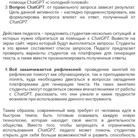
помощи ChatGPT «с холодной головой».
Вопрос
ChatGPT
: от правильного запроса зависит результат.
Цель данной активности – наглядно продемонстрировать, как
формулировка вопроса влияет на ответ, полученный от
ChatGPT
.
Действия педагога – предложить студентам несколько ситуаций, в
которых нужно обратиться за помощью к
ChatGPT
. Вывести на
экран сайт, через который будут выполняться запросы. Студенты
в это время составляют список запросов. Педагог предлагает
проверить варианты студентов на платформе для генерации
текста, а также вместе проанализировать полученные ответы.
Всё заканчивается рефлексией
: проведение занятий по
рефлексии помогут как обучающемуся, так и преподавателю
понять, куда необходимо двигаться в вопросах овладения
платформами для генерации текста. На таких занятиях
студенты смогут поделиться своими впечатлениями от работы
с
ChatGPT
, рассказать, что они узнали и какие трудности
возникли при использовании данного инструмента.
Таким образом, современный мир требует от человека идти в
быстром темпе, быть готовым осваивать каждую новую
технологию, которая находит своё место в деятельности
общества. Вместо того, чтобы запрещать и ограничивать
использования
ChatGPT
, педагог может помочь студентам
открыть для себя больше возможностей и развить способность