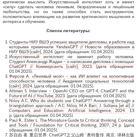
критически мыслить. Искусственный интеллект хоть и имеет
«силу» сделать человека ленивым, безразличным и лишённым
любопытства, но он также способен стать инструментом,
положительно влияющим на развитие критического мышления и
интереса к обучению.
Список литературы:
Студенты НИУ ВШЭ успешно защитили дипломы, в работе над
которыми применили YandexGPT // Новости образования в
НИУ ВШЭ [сайт], 2024
. (дата обращения: 01.04.2025).
Искусственный интеллект не заменит работу человека.
Студент Александр Жадан – о написании диплома с помощью
ChatGPT // Коммерсанть [сайт], 2023
. (дата обращения:
01.04.2025).
Фирсов А. «Ленивый мозг» – как ИИ влияет на когнитивные
способности человека // Академия социальных технологий
[сайт], 2024
. (дата обращения: 01.04.2025).
Altman S. Interview – OpenAI CEO on GPT-4, ChatGPT and the
Future of AI // YouTube, 2023
. (дата обращения: 01.04.2025).
Niloy A.C. Why do students use ChatGPT? Answering through a
triangulation approach / A.C Niloy, M.A Bari, J. Sultana [et al] //
Computers and Education: Artificial Intelligence, 2024: 13
p
. (дата обращения: 01.04.2025).
Paul R., Elder L. The Miniature Guide to Critical thinking. Concept
and Tools / Foundation for Critical thinking, 2007: 24 p
. (дата
обращения: 01.04.2025).
苏自由 著. 重启世界: ChatGPT之父山姆 ‘ 奥特曼传. 南京: 译林出版