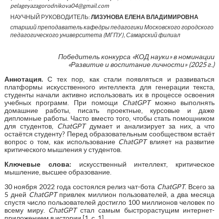
pelageyazagorodnikova04@gmail.com
НАУЧНЫЙ РУКОВОДИТЕЛЬ:
ЛИЗУНОВА ЕЛЕНА ВЛАДИМИРОВНА
старший преподаватель кафедры педагогики Московского городского
педагогического университета (МГПУ), Самарский филиал
Победитель конкурса «КОД науки» в номинации
«Развитие и воспитание личности» (2025 г.)
Аннотация
.
С тех пор, как стали появляться и развиваться
платформы искусственного интеллекта для генерации текста,
студенты начали активно использовать их в процессе освоения
учебных программ. При помощи
ChatGPT
можно выполнять
домашние работы, писать проектные, курсовые и даже
дипломные работы. Часто вместо того, чтобы стать помощником
для студентов,
ChatGPT
думает и анализирует за них, а что
остаётся студенту? Перед образовательным сообществом встаёт
вопрос о том, как использование
ChatGPT
влияет на развитие
критического мышления у студентов.
Ключевые слова:
искусственный интеллект, критическое
мышление, высшее образование.
30 ноября 2022 года состоялся релиз чат-бота
ChatGPT
. Всего за
5 дней
ChatGPT
привлек миллион пользователей, а два месяца
спустя число пользователей достигло 100 миллионов человек по
всему миру.
ChatGPT
стал самым быстрорастущим интернет-
приложением в истории [1, с. 1].