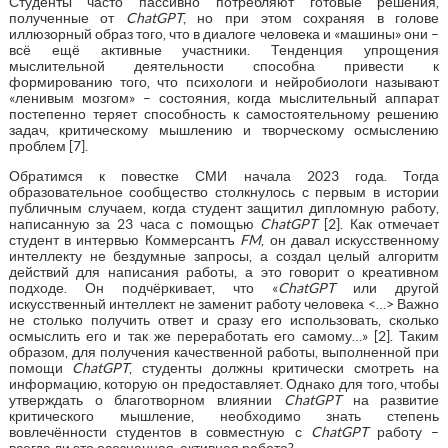
Студенты часто пассивно потребляют готовые решения,
полученные от
ChatGPT
, но при этом сохраняя в голове
иллюзорный образ того, что в диалоге человека и «машины» они –
всё ещё активные участники. Тенденция упрощения
мыслительной деятельности способна привести к
формированию того, что психологи и нейробиологи называют
«ленивым мозгом» – состояния, когда мыслительный аппарат
постепенно теряет способность к самостоятельному решению
задач, критическому мышлению и творческому осмыслению
проблем [7].
Обратимся к повестке СМИ начала 2023 года. Тогда
образовательное сообщество столкнулось с первым в истории
публичным случаем, когда студент защитил дипломную работу,
написанную за 23 часа с помощью
ChatGPT
[2]. Как отмечает
студент в интервью Коммерсантъ
FM
, он давал искусственному
интеллекту не бездумные запросы, а создал целый алгоритм
действий для написания работы, а это говорит о креативном
подходе. Он подчёркивает, что «
ChatGPT
или другой
искусственный интеллект не заменит работу человека <…> Важно
не столько получить ответ и сразу его использовать, сколько
осмыслить его и так же переработать его самому…» [2]. Таким
образом, для получения качественной работы, выполненной при
помощи
ChatGPT
, студенты должны критически смотреть на
информацию, которую он предоставляет. Однако для того, чтобы
утверждать о благотворном влиянии
ChatGPT
на развитие
критического мышление, необходимо знать степень
вовлечённости студентов в совместную с
ChatGPT
работу –
всегда ли это осознанная, активная работа?