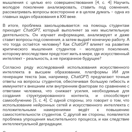
мышления с целью его совершенствования [4, с. 4] Научить
молодое поколение анализировать, ставить под сомнения,
рассматривать вопросы всесторонне и в целом думать – одна из
главных задач образования в XXI веке.
В итоге, проблема закольцовывается: на помощь студентам
приходит
ChatGPT
, который выполняет за них мыслительную
деятельность. Он изучает информацию, анализирует и даже
ставит вопросы под сомнения, а затем выдаёт конечную работу. А
что тогда остаётся человеку? Как
ChatGPT
влияет на развитие
критического мышления студентов – молодого поколения,
которому впоследствии предстоит жить в мире, где искусственный
интеллект – реальность, а не призрачное будущее?
Согласно ряду исследований использования искусственного
интеллекта в высшем образовании, платформы ИИ для
генерации текста (как, например,
ChatGPT
) предлагают точные
ответы на вопросы студентов, обеспечивая большую гибкость и
иммунитет к внешним или внутренним факторам по сравнению с
ответами человека, что снижает усилия, необходимые для
создания структурированного контента, и способствует
самообучению [5, с. 4]. С одной стороны, это говорит о том, что
использование нейронных сетей и искусственного интеллекта с
положительными намерениями ведёт к повышению
самостоятельности студентов. С другой же стороны, появляется
проблема упрощения мыслительного процесса, и как следствие
интеллектуальной деградации.