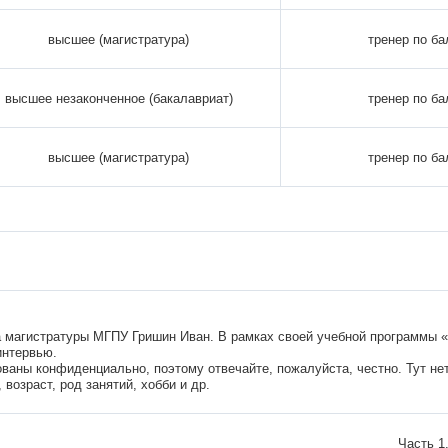
высшее (магистратура)
тренер по б
высшее незаконченное (бакалавриат)
тренер по б
высшее (магистратура)
тренер по б
са магистратуры МГПУ Гришин Иван. В рамках своей учебной программы 
интервью.
ваны конфиденциально, поэтому отвечайте, пожалуйста, честно. Тут не
 возраст, род занятий, хобби и др.
Часть 1