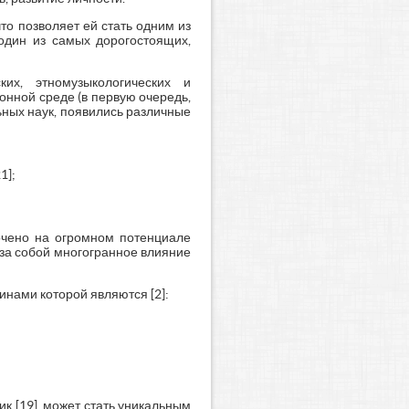
то позволяет ей стать одним из
 один из самых дорогостоящих,
их, этномузыкологических и
нной среде (в первую очередь,
ных наук, появились различные
1];
точено на огромном потенциале
т за собой многогранное влияние
нами которой являются [2]:
 [19], может стать уникальным