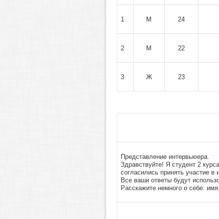
1
М
24
2
М
22
3
Ж
23
Представление интервьюера.
Здравствуйте! Я студент 2 кур
согласились принять участие в 
Все ваши ответы будут использо
Расскажите немного о себе: имя,