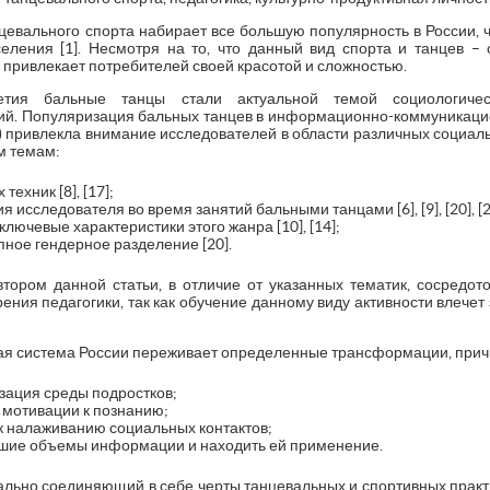
цевального спорта набирает все большую популярность в России, ч
еления [1]. Несмотря на то, что данный вид спорта и танцев –
привлекает потребителей своей красотой и сложностью.
тия бальные танцы стали актуальной темой социологическ
ий. Популяризация бальных танцев в информационно-коммуникацио
 привлекла внимание исследователей в области различных социаль
м темам:
ехник [8], [17];
исследователя во время занятий бальными танцами [6], [9], [20], [2
ключевые характеристики этого жанра [10], [14];
ное гендерное разделение [20].
тором данной статьи, в отличие от указанных тематик, сосредо
рения педагогики, так как обучение данному виду активности влече
ая система России переживает определенные трансформации, причи
зация среды подростков;
 мотивации к познанию;
к налаживанию социальных контактов;
шие объемы информации и находить ей применение.
льно соединяющий в себе черты танцевальных и спортивных практик