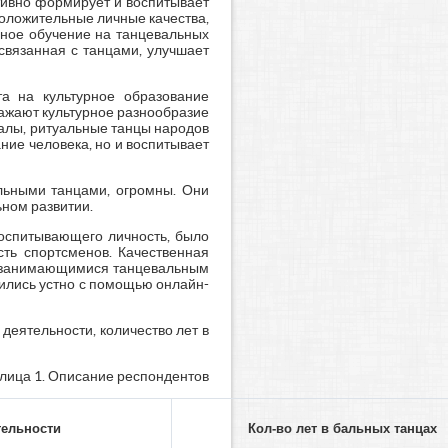
тивно формирует и воспитывает
положительные личные качества,
анное обучение на танцевальных
 связанная с танцами, улучшает
та на культурное образование
тражают культурное разнообразие
валы, ритуальные танцы народов
ние человека, но и воспитывает
льными танцами, огромны. Они
ьном развитии.
воспитывающего личность, было
ть спортсменов. Качественная
и, занимающимися танцевальным
одились устно с помощью онлайн-
деятельности, количество лет в
лица 1. Описание респондентов
тельности
Кол-во лет в бальных танцах