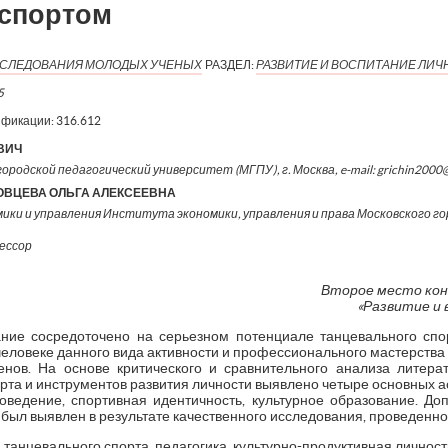
спортом
 ИССЛЕДОВАНИЯ МОЛОДЫХ УЧЕНЫХ
РАЗДЕЛ:
РАЗВИТИЕ И ВОСПИТАНИЕ ЛИЧ
5
ификации:
316.612
ВИЧ
ородской педагогический университет (МГПУ), г. Москва, e-mail: grichin2000
ВЦЕВА ОЛЬГА АЛЕКСЕЕВНА
ки и управления Института экономики, управления и права Московского го
фессор
Второе место кон
«Развитие и 
ние сосредоточено на серьезном потенциале танцевального спор
человеке данного вида активности и профессионального мастерств
енов. На основе критического и сравнительного анализа литера
рта и инструментов развития личности выявлено четыре основных 
оведение, спортивная идентичность, культурное образование. До
был выявлен в результате качественного исследования, проведенно
 танцевального спорта, педагогика, культурно-продуктивная личност