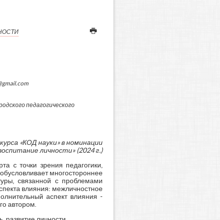
НОСТИ
@gmail.com
родского педагогического
курса «КОД науки» в номинации
воспитание личности» (2024 г.)
та с точки зрения педагогики,
а обусловливает многостороннее
туры, связанной с проблемами
аспекта влияния: межличностное
полнительный аспект влияния -
го автором.
ь, развитие личности.