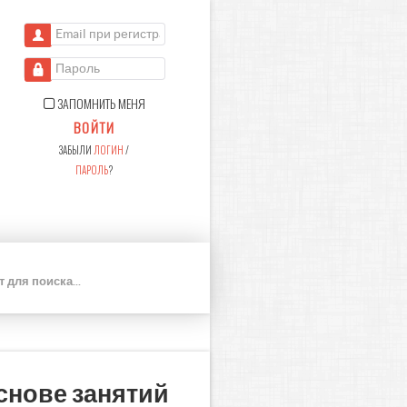
Email при регистрации
Пароль
ЗАПОМНИТЬ МЕНЯ
ВОЙТИ
ЗАБЫЛИ
ЛОГИН
/
ПАРОЛЬ
?
П
О
И
С
К
снове занятий