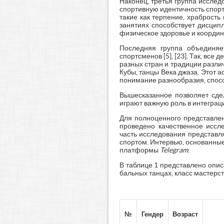
Наконец, третья группа иссле
спортивную идентичность спорт
такие как терпение, храбрость
занятиях способствует дисципл
физическое здоровье и коорди
Последняя группа объединяет
спортсменов [5], [23]. Так, вс
разных стран и традиции разли
Кубы, танцы Века джаза. Этот 
понимание разнообразия, спосо
Вышесказанное позволяет сде
играют важную роль в интеграц
Для полноценного представлен
проведено качественное иссл
часть исследования представл
спортом. Интервью, основанные 
платформы
Telegram
.
В таблице 1 представлено опис
бальных танцах, класс мастерст
№
Гендер
Возраст