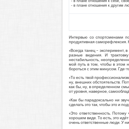
- в плане отношения к себе, сво
- в плане отношения к другим л
Интервью со спортсменами по
продуктивная саморефлексия. Н
«Всегда танец – эксперимент, в
разные видения. И трактовк
нестабильность, неопределеннос
мой путь в том, чтобы в этом
бороться с этим минусом. Где-то
«То есть твой профессионализм
ну, внешних обстоятельств. Пот
как бы, ну, в определенном смы
от уровня, наверное, самооблад
«Как бы парадоксально ни зву
сделать это так, чтобы это и под
«Это ответственность. Потому
хорошем виде. То есть, это идёт
очень ответственные люди. У н