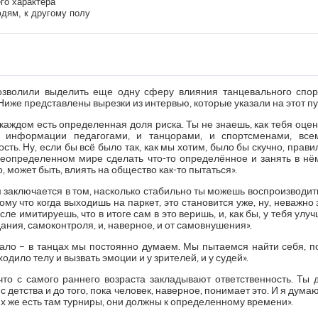
его характера
юдям, к другому полу
зволили выделить еще одну сферу влияния танцевального спор
иже представлены вырезки из интервью, которые указали на этот пу
 каждом есть определенная доля риска. Ты не знаешь, как тебя оцен
у информации педагогами, и танцорами, и спортсменами, всем
ть. Ну, если бы всё было так, как мы хотим, было бы скучно, правил
 неопределенном мире сделать что-то определённое и занять в нём
, может быть, влиять на общество как-то пытаться».
 заключается в том, насколько стабильно ты можешь воспроизводит
ому что когда выходишь на паркет, это становится уже, ну, неважно
сле имитируешь, что в итоге сам в это веришь, и, как бы, у тебя улу
ания, самоконтроля, и, наверное, и от самовнушения».
чало – в танцах мы постоянно думаем. Мы пытаемся найти себя, по
ходило телу и вызвать эмоции и у зрителей, и у судей».
 что с самого раннего возраста закладывают ответственность. Ты 
 с детства и до того, пока человек, наверное, понимает это. И я думаю
их же есть там турниры, они должны к определенному времени».