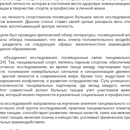
релой личности, которая в состоянии вести здоровую коммуникацию, 
ии в творчестве, спорте, в профессии, в личной жизни.
 на личность спортсменов посвящено большое число исследований
ктов влияния. Данная статья ставит своей целью раскрыть весь сп
ктики, воспитывающей зрелую личность.
цели был проведен критический обзор литературы, посвященный вл
таты обзора показывают, что весь спектр положительного воздей
 разделить на следующие сферы: межличностное взаимодейс
турное образование.
й объединяет исследования, посвященные связи танцевально
], [24]. Так, танцевальный спорт, являясь парным спортом, обеспе
огласно исследованиям, во время танца между партнерами про
сти, понимания невербальных сигналов и синхронизации движени
 зрелой личности в современном мире. Кроме того, индустрия т
азрешения конфликтов, и развития сотрудничества. Суть успешног
плоченности танцевальных партнеров, где вклад каждого чело
Этот совместный аспект бальных танцев учит участников важ
ка, который можно перенести в различные социальные и профессио
ппа исследований направлена на изучение влияния танцевального 
]. Согласно этой группе исследований, практика танцевального этике
ми танцам, способствуют развитию личных качеств, таких как вежлив
спект танцев, включая осанку и изящество, усиливает физическое пр
льных взаимодействиях.