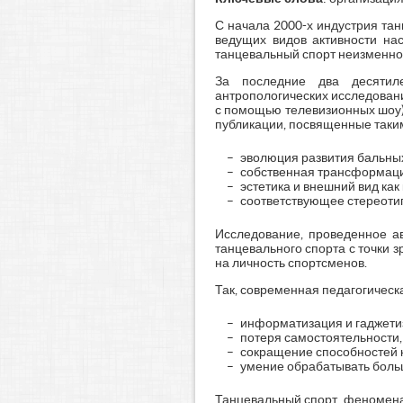
С начала 2000-х индустрия тан
ведущих видов активности нас
танцевальный спорт неизменно 
За последние два десятиле
антропологических исследован
с помощью телевизионных шоу)
публикации, посвященные таки
эволюция развития бальных т
собственная трансформация 
эстетика и внешний вид как 
соответствующее стереотип
Исследование, проведенное ав
танцевального спорта с точки з
на личность спортсменов.
Так, современная педагогическ
информатизация и гаджети
потеря самостоятельности,
сокращение способностей 
умение обрабатывать боль
Танцевальный спорт, феномена