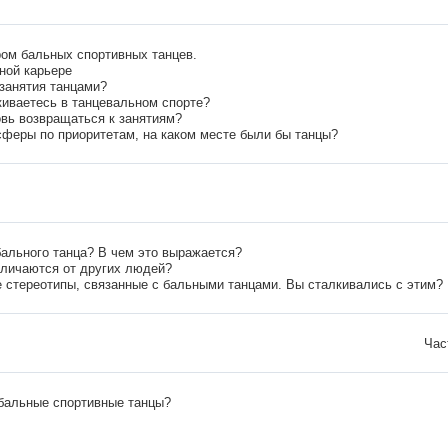
ром бальных спортивных танцев.
ной карьере
 занятия танцами?
киваетесь в танцевальном спорте?
новь возвращаться к занятиям?
сферы по приоритетам, на каком месте были бы танцы?
бального танца? В чем это выражается?
тличаются от других людей?
 стереотипы, связанные с бальными танцами. Вы сталкивались с этим? 
Час
 бальные спортивные танцы?