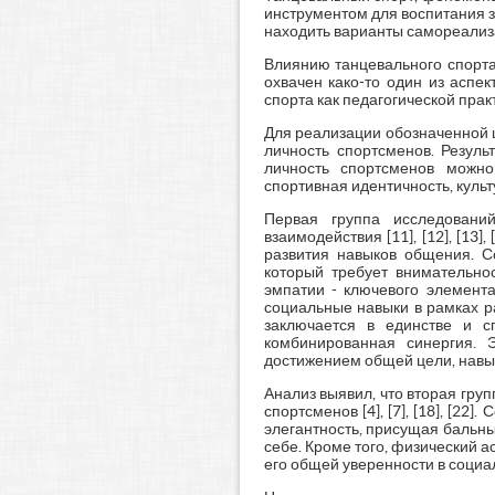
инструментом для воспитания з
находить варианты самореализац
Влиянию танцевального спорта
охвачен како-то один из аспе
спорта как педагогической пра
Для реализации обозначенной 
личность спортсменов. Резуль
личность спортсменов можно
спортивная идентичность, куль
Первая группа исследовани
взаимодействия [11], [12], [13
развития навыков общения. С
который требует внимательно
эмпатии - ключевого элемента
социальные навыки в рамках р
заключается в единстве и с
комбинированная синергия. 
достижением общей цели, навы
Анализ выявил, что вторая гру
спортсменов [4], [7], [18], [22
элегантность, присущая бальны
себе. Кроме того, физический а
его общей уверенности в социа