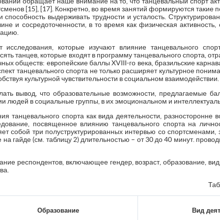
дований обращает наше внимание на то, что танцевальный спорт ак
сменов [15], [17]. Конкретно, во время занятий формируются такие 
 и способность выдерживать трудности и усталость. Структуриров
ине и сосредоточенности, в то время как физическая активность,
нацию.
 исследования, которые изучают влияние танцевального спор
е десять танцев, которые входят в программу танцевального спорта, о
чных обществ: европейские баллы XVIII-го века, бразильские карна
аспект танцевального спорта не только расширяет культурное понима
бствуя культурной чувствительности в социальном взаимодействии.
лать вывод, что образовательные возможности, предлагаемые ба
ии людей в социальные группы, в их эмоциональном и интеллектуал
ия танцевального спорта как вида деятельности, разносторонне 
едование, посвященное влиянию танцевального спорта на личнос
яет собой три полуструктурированных интервью со спортсменам
на гайде (см. таблицу 2) длительностью – от 30 до 40 минут. пров
ание респондентов, включающее гендер, возраст, образование, вид 
ва.
Таб
Образование
Вид дея