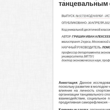
танцевальным 
ВЫПУСК:
№5(73) КОД НАУКИ –
ОПУБЛИКОВАНО:
30 АПРЕЛЯ 202
Код уникальной десятичной класс
АВТОР:
ГРИШИН ИВАН АЛЕКСЕЕ
магистрант 2 курса, Московский г
НАУЧНЫЙ РУКОВОДИТЕЛЬ:
ЛОМО
профессор департамента экономи
университета (МГПУ)
доктор экономических наук, про
Аннотация
. Данное исследова
поскольку развитие в молодом 
влияние на личность спортсм
организации танцевального спо
взаимодействие, социальное п
продуктивная саморефлексия - 
Ключевые слова
: организация