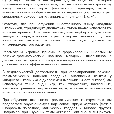
применяются при обучении младших школьников иностранному
языку, такие как игры физического характера, игры с
использованием изобразительной наглядности (картинок), игры-
спектакли, игры-состязания, игры-манипуляции [1, с. 74].
Отметим, что при обучении иностранному языку младших
школьников, страдающих дислексией, также важно использовать
игровые приемы. При этом необходимо подбирать для таких
учащихся определенные игры, которые вызывают у них
наибольший интерес, а также соответствуют уровню их
интеллектуального развития.
Рассмотрим игровые приемы в формировании иноязычных
лексико-грамматических навыков младших школьников с
дислексией, которые используются на уроках английского языка
для повышения эффективности обучения.
В педагогической деятельности при формировании лексико-
грамматических навыков владения английским языком у
младшего школьника с дислексией (мальчик 10 лет, 4 класс) мы
используем такие виды игр, как: творческие, настольные,
языковые, речевые, подвижные игры, а также игры-спектакли,
игры с использованием картинок.
При обучении школьника грамматическим конструкциям мы
предлагаем обучающемуся нарисовать яркую картинку (можно
изобразить животное, магический квадрат и многое другое).
Например, при изучении темы «Present Continuous» мы рисуем