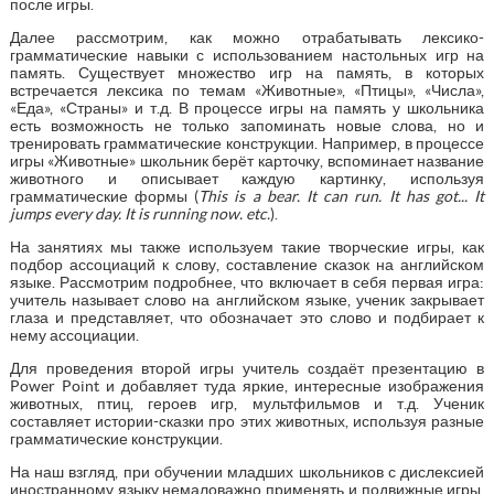
после игры.
Далее рассмотрим, как можно отрабатывать лексико-
грамматические навыки с использованием настольных игр на
память. Существует множество игр на память, в которых
встречается лексика по темам «Животные», «Птицы», «Числа»,
«Еда», «Страны» и т.д. В процессе игры на память у школьника
есть возможность не только запоминать новые слова, но и
тренировать грамматические конструкции. Например, в процессе
игры «Животные» школьник берёт карточку, вспоминает название
животного и описывает каждую картинку, используя
грамматические формы (
This
is
a
bear
.
It can run. It has got... It
jumps every day. It
is
running
now
.
etc
.
).
На занятиях мы также используем такие творческие игры, как
подбор ассоциаций к слову, составление сказок на английском
языке. Рассмотрим подробнее, что включает в себя первая игра:
учитель называет слово на английском языке, ученик закрывает
глаза и представляет, что обозначает это слово и подбирает к
нему ассоциации.
Для проведения второй игры учитель создаёт презентацию в
Power Point и добавляет туда яркие, интересные изображения
животных, птиц, героев игр, мультфильмов и т.д. Ученик
составляет истории-сказки про этих животных, используя разные
грамматические конструкции.
На наш взгляд, при обучении младших школьников с дислексией
иностранному языку немаловажно применять и подвижные игры.