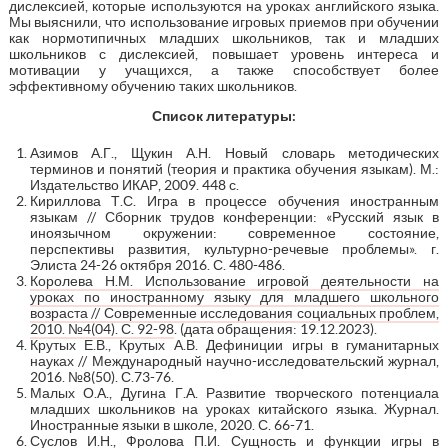
дислексией, которые используются на уроках английского языка.
Мы выяснили, что использование игровых приемов при обучении
как нормотипичных младших школьников, так и младших
школьников с дислексией, повышает уровень интереса и
мотивации у учащихся, а также способствует более
эффективному обучению таких школьников.
Список литературы:
Азимов А.Г., Щукин А.Н. Новый словарь методических
терминов и понятий (теория и практика обучения языкам). М.:
Издательство ИКАР, 2009. 448 с.
Кириллова Т.С. Игра в процессе обучения иностранным
языкам // Сборник трудов конференции: «Русский язык в
иноязычном окружении: современное состояние,
перспективы развития, культурно-речевые проблемы». г.
Элиста 24-26 октября 2016. С. 480-486.
Королева Н.М. Использование игровой деятельности на
уроках по иностранному языку для младшего школьного
возраста // Современные исследования социальных проблем,
2010. №4(04). С. 92-98
. (дата обращения: 19.12.2023).
Крутых Е.В., Крутых А.В. Дефиниции игры в гуманитарных
науках // Международный научно-исследовательский журнал,
2016. №8(50). С.73-76.
Малых О.А., Дугина Г.А. Развитие творческого потенциала
младших школьников на уроках китайского языка. Журнал.
Иностранные языки в школе, 2020. С. 66-71.
Суслов И.Н., Фролова П.И. Сущность и функции игры в