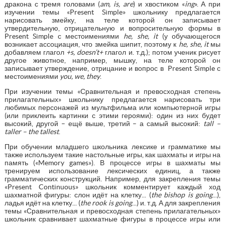
дракона с тремя головами (
am
,
is
,
are
) и хвостиком «
ing
». А при
изучении темы «Present Simple» школьнику предлагается
нарисовать змейку, на теле которой он записывает
утвердительную, отрицательную и вопросительную формы в
Present Simple с местоимениями
he
,
she
,
it
(у обучающегося
возникает ассоциация, что змейка шипит, поэтому к
he
,
she
,
it
мы
добавляем глагол
+
s
,
doesn
’
t
+
глагол и. т.д.); потом ученик рисует
другое животное, например, мышку, на теле которой он
записывает утверждение, отрицание и вопрос в Present Simple с
местоимениями
you
,
we
,
they
.
При изучении темы «Сравнительная и превосходная степень
прилагательных» школьнику предлагается нарисовать три
любимых персонажей из мультфильма или компьютерной игры
(или приклеить картинки с этими героями): один из них будет
высокий, другой – ещё выше, третий – а самый высокий:
tall
–
taller
–
the
tallest
.
При обучении младшего школьника лексике и грамматике мы
также используем такие настольные игры, как шахматы и игры на
память («Memory games»). В процессе игры в шахматы мы
тренируем использование лексических единиц, а также
грамматических конструкций. Например, для закрепления темы
«Present Continuous» школьник комментирует каждый ход
шахматной фигуры: слон идёт на клетку... (
the
bishop
is
going
...),
ладья идёт на клетку... (
the
rook
is
going
...) и. т.д. А для закрепления
темы «Сравнительная и превосходная степень прилагательных»
школьник сравнивает шахматные фигуры в процессе игры или