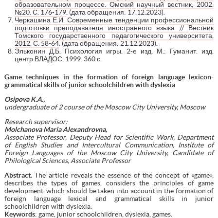
образовательном процессе. Омский научный вестник, 2002.
№20. С. 176-179
. (дата обращения: 17.12.2023).
Черкашина Е.И. Современные тенденции профессиональной
подготовки преподавателя иностранного языка // Вестник
Томского государственного педагогического университета,
2012. С. 58-64
. (дата обращения: 21.12.2023).
Эльконин Д.Б. Психология игры. 2-е изд. М.: Гуманит. изд.
центр ВЛАДОС, 1999. 360 с.
Game techniques in the formation of foreign language lexicon-
grammatical skills of junior schoolchildren with dyslexia
Osipova K.A.,
undergraduate of 2 course of the Moscow City University, Moscow
Research supervisor:
Molchanova
Maria Alexandrovna
,
Associate Professor, Deputy Head for Scientific Work, Department
of
English Studies and Intercultural Communication, Institute of
Foreign Languages of the Moscow City University, Candidate of
Philological Sciences, Associate Professor
Abstract
.
The article reveals the essence of the concept of «game»,
describes the types of games, considers the principles of game
development, which should be taken into account in the formation of
foreign language lexical and grammatical skills in junior
schoolchildren with dyslexia.
Keywords
: game, junior schoolchildren, dyslexia, games.