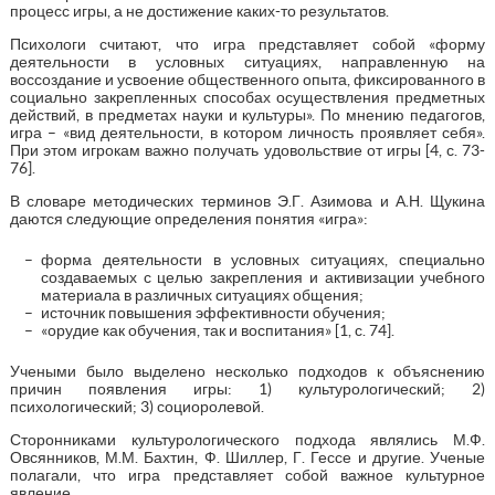
процесс игры, а не достижение каких-то результатов.
Психологи считают, что игра представляет собой «форму
деятельности в условных ситуациях, направленную на
воссоздание и усвоение общественного опыта, фиксированного в
социально закрепленных способах осуществления предметных
действий, в предметах науки и культуры». По мнению педагогов,
игра – «вид деятельности, в котором личность проявляет себя».
При этом игрокам важно получать удовольствие от игры [4, с. 73-
76].
В словаре методических терминов Э.Г. Азимова и А.Н. Щукина
даются следующие определения понятия «игра»:
форма деятельности в условных ситуациях, специально
создаваемых с целью закрепления и активизации учебного
материала в различных ситуациях общения;
источник повышения эффективности обучения;
«орудие как обучения, так и воспитания» [1, с. 74].
Учеными было выделено несколько подходов к объяснению
причин появления игры: 1) культурологический; 2)
психологический; 3) социоролевой.
Сторонниками культурологического подхода являлись М.Ф.
Овсянников, М.М. Бахтин, Ф. Шиллер, Г. Гессе и другие. Ученые
полагали, что игра представляет собой важное культурное
явление.