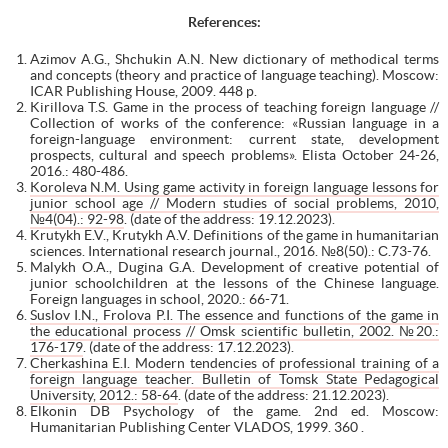
References:
Azimov A.G., Shchukin A.N. New dictionary of methodical terms
and concepts (theory and practice of language teaching). Moscow:
ICAR Publishing House, 2009. 448 p.
Kirillova T.S. Game in the process of teaching foreign language //
Collection of works of the conference: «Russian language in a
foreign-language environment: current state, development
prospects, cultural and speech problems». Elista October 24-26,
2016.: 480-486.
Koroleva N.M. Using game activity in foreign language lessons for
junior school age // Modern studies of social problems, 2010,
№4(04).: 92-98
. (date of the address: 19.12.2023).
Krutykh E.V., Krutykh A.V. Definitions of the game in humanitarian
sciences. International research journal., 2016. №8(50).: С.73-76.
Malykh O.A., Dugina G.A. Development of creative potential of
junior schoolchildren at the lessons of the Chinese language.
Foreign languages in school, 2020.: 66-71.
Suslov I.N., Frolova P.I. The essence and functions of the game in
the educational process // Omsk scientific bulletin, 2002. №20.:
176-179
. (date of the address: 17.12.2023).
Cherkashina E.I. Modern tendencies of professional training of a
foreign language teacher. Bulletin of Tomsk State Pedagogical
University, 2012.: 58-64
. (date of the address: 21.12.2023).
Elkonin DB Psychology of the game. 2nd ed. Moscow:
Humanitarian Publishing Center VLADOS, 1999. 360 .