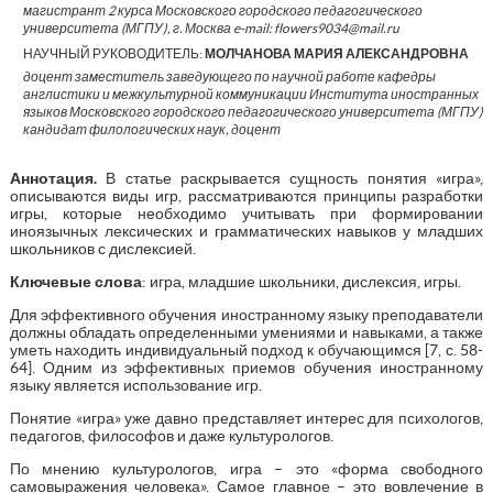
магистрант 2 курса Московского городского педагогического
университета (МГПУ), г. Москва e-mail: flowers9034@mail.ru
НАУЧНЫЙ РУКОВОДИТЕЛЬ:
МОЛЧАНОВА МАРИЯ АЛЕКСАНДРОВНА
доцент заместитель заведующего по научной работе кафедры
англистики и межкультурной коммуникации Института иностранных
языков Московского городского педагогического университета (МГПУ)
кандидат филологических наук, доцент
Аннотация.
В статье раскрывается сущность понятия «игра»,
описываются виды игр, рассматриваются принципы разработки
игры, которые необходимо учитывать при формировании
иноязычных лексических и грамматических навыков у младших
школьников с дислексией.
Ключевые слова
: игра, младшие школьники, дислексия, игры.
Для эффективного обучения иностранному языку преподаватели
должны обладать определенными умениями и навыками, а также
уметь находить индивидуальный подход к обучающимся [7, с. 58-
64]. Одним из эффективных приемов обучения иностранному
языку является использование игр.
Понятие «игра» уже давно представляет интерес для психологов,
педагогов, философов и даже культурологов.
По мнению культурологов, игра – это «форма свободного
самовыражения человека». Самое главное – это вовлечение в