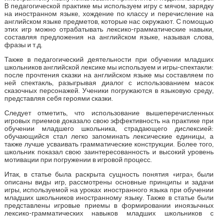
В педагогической практике мы используем игру с мячом, зарядку
на иностранном языке, хождение по классу и перечисление на
английском языке предметов, которые нас окружают. С помощью
этих игр можно отрабатывать лексико-грамматические навыки,
составляя предложения на английском языке, называя слова,
фразы и т.д.
Также в педагогический деятельности при обучении младших
школьников английской лексике мы используем и игры-спектакли:
после прочтения сказки на английском языке мы составляем по
ней спектакль, разыгрывая диалог с использованием масок
сказочных персонажей. Ученики погружаются в языковую среду,
представляя себя героями сказки.
Следует отметить, что использование вышеперечисленных
игровых приемов доказало свою эффективность на практике при
обучении младшего школьника, страдающего дислексией:
обучающийся стал легко запоминать лексические единицы, а
также лучше усваивать грамматические конструкции. Более того,
школьник показал свою заинтересованность и высокий уровень
мотивации при погружении в игровой процесс.
Итак, в статье была раскрыта сущность понятия «игра», были
описаны виды игр, рассмотрены основные принципы и задачи
игры, используемой на уроках иностранного языка при обучении
младших школьников иностранному языку. Также в статье были
представлены игровые приемы в формировании иноязычных
лексико-грамматических навыков младших школьников с