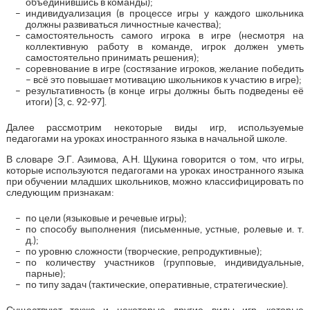
объединившись в команды);
индивидуализация (в процессе игры у каждого школьника
должны развиваться личностные качества);
самостоятельность самого игрока в игре (несмотря на
коллективную работу в команде, игрок должен уметь
самостоятельно принимать решения);
соревнование в игре (состязание игроков, желание победить
– всё это повышает мотивацию школьников к участию в игре);
результативность (в конце игры должны быть подведены её
итоги) [3, с. 92-97].
Далее рассмотрим некоторые виды игр, используемые
педагогами на уроках иностранного языка в начальной школе.
В словаре Э.Г. Азимова, А.Н. Щукина говорится о том, что игры,
которые используются педагогами на уроках иностранного языка
при обучении младших школьников, можно классифицировать по
следующим признакам:
по цели (языковые и речевые игры);
по способу выполнения (письменные, устные, ролевые и. т.
д.);
по уровню сложности (творческие, репродуктивные);
по количеству участников (групповые, индивидуальные,
парные);
по типу задач (тактические, оперативные, стратегические).
Существуют также и некоторые другие виды игр, которые