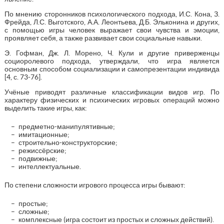
По мнению сторонников психологического подхода, И.С. Кона, З.
Фрейда, Л.С. Выготского, А.А. Леонтьева, Д.Б. Эльконина и других,
с помощью игры человек выражает свои чувства и эмоции,
проявляет себя, а также развивает свои социальные навыки.
Э. Гофман, Дж. Л. Морено, Ч. Кули и другие приверженцы
социоролевого подхода, утверждали, что игра является
основным способом социализации и самопрезентации индивида
[4, с. 73-76].
Учёные приводят различные классификации видов игр. По
характеру физических и психических игровых операций можно
выделить такие игры, как:
предметно-манипулятивные;
имитационные;
строительно-конструкторские;
режиссёрские;
подвижные;
интеллектуальные.
По степени сложности игрового процесса игры бывают:
простые;
сложные;
комплексные (игра состоит из простых и сложных действий).