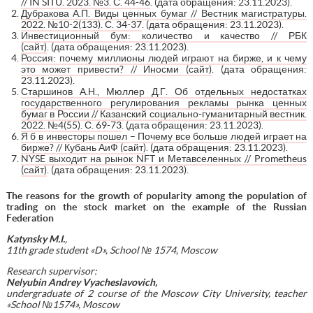
// IN SITU. 2023. №3. С. 44-46
. (дата обращения: 23.11.2023).
Дубракова А.П. Виды ценных бумаг // Вестник магистратуры.
2022. №10-2(133). С. 34-37
. (дата обращения: 23.11.2023).
Инвестиционный бум: количество и качество // РБК
(сайт)
. (дата обращения: 23.11.2023).
Россия: почему миллионы людей играют на бирже, и к чему
это может привести? // Иносми (сайт)
. (дата обращения:
23.11.2023).
Старшинов А.Н., Мюллер Д.Г. Об отдельных недостатках
государственного регулирования рекламы рынка ценных
бумаг в России // Казанский социально-гуманитарный вестник.
2022. №4(55). С. 69-73
. (дата обращения: 23.11.2023).
Я б в инвесторы пошел – Почему все больше людей играет на
бирже? // Кубань АиФ (сайт)
. (дата обращения: 23.11.2023).
NYSE выходит на рынок NFT и Метавселенных // Prometheus
(сайт)
. (дата обращения: 23.11.2023).
The reasons for the growth of popularity among the population of
trading on the stock market on the example of the Russian
Federation
Katynsky
M.I.
,
11th grade student «D», School № 1574, Moscow
Research supervisor:
Nelyubin Andrey Vyacheslavovich,
undergraduate of 2 course of the Moscow City University, teacher
«School №1574», Moscow