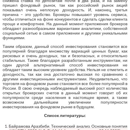
снижена ставка по депозитам почти в два раза, и на замену
пришел фондовый рынок, так как российский рынок акций
показывал очень неплохую доходность. И, наконец, третья
причина – это удобство. Брокеры повышают уровень сервиса,
чтобы отличиться на фоне конкурентов и сделать сделки клиента
проще и комфортнее. На данный момент приложения брокеров
обладают разнообразными вариантами аналитики, собственной
социальной сетью в самом приложении и другими уникальными
функциями.
Таким образом, данный способ инвестирования становится все
популярней благодаря множеству вариаций ценных бумаг, как
рисковых и очень доходных, так и безопасных, и относительно
стабильных. Также благодаря разработанным инструментам, ни
один другой альтернативный способ инвестирования не
обладает таким высоким уровнем удобства. Нельзя не отметить и
доходность, так как она достаточно высокая по сравнению с
другими инвестиционными инструментами. Неудивительно, что
торговля на фондовом рынке становится все более популярной в
России. В свою очередь наблюдаемый высокий рост количества
открытых брокерских счетов в данный момент говорит об их
популярности среди населения в настоящее время, а также
возможном дальнейшем увеличении популярности
инвестирования на фондовом рынке в будущем.
Список литературы:
Байрамова Аразбиби. Технический анализ. Основные понятия