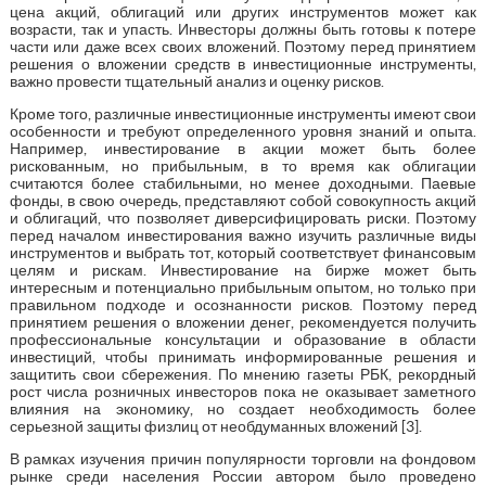
цена акций, облигаций или других инструментов может как
возрасти, так и упасть. Инвесторы должны быть готовы к потере
части или даже всех своих вложений. Поэтому перед принятием
решения о вложении средств в инвестиционные инструменты,
важно провести тщательный анализ и оценку рисков.
Кроме того, различные инвестиционные инструменты имеют свои
особенности и требуют определенного уровня знаний и опыта.
Например, инвестирование в акции может быть более
рискованным, но прибыльным, в то время как облигации
считаются более стабильными, но менее доходными. Паевые
фонды, в свою очередь, представляют собой совокупность акций
и облигаций, что позволяет диверсифицировать риски. Поэтому
перед началом инвестирования важно изучить различные виды
инструментов и выбрать тот, который соответствует финансовым
целям и рискам. Инвестирование на бирже может быть
интересным и потенциально прибыльным опытом, но только при
правильном подходе и осознанности рисков. Поэтому перед
принятием решения о вложении денег, рекомендуется получить
профессиональные консультации и образование в области
инвестиций, чтобы принимать информированные решения и
защитить свои сбережения. По мнению газеты РБК, рекордный
рост числа розничных инвесторов пока не оказывает заметного
влияния на экономику, но создает необходимость более
серьезной защиты физлиц от необдуманных вложений [3].
В рамках изучения причин популярности торговли на фондовом
рынке среди населения России автором было проведено