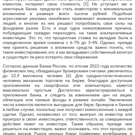
клиентом, потеряют свою стоимость [5]. Не уступают им и
некоторые банки, предлагая стать инвестором с минимальным
вложением в размере всего тысячи рублей. Подобная
агрессивная реклама неизбежно привлекает внимание многих
людей, и многие из них решают попробовать свои силы на
фондовом рынке. Есть и еще одна немаловажная причина,
побуждающая граждан переходить на такие альтернативные
инвестиции. Это то, что процентная ставка по вкладам была в
определенное время снижена с 6-7% до 3-4%. Однако, прежде
чем принять решение о вложении средств, важно понять, что
такое инвестирование, кто и как вкладывает собственный капитал
и существует ли риск потерять свои сбережения.
Согласно данным Банка России, по итогам 2022 года количество
физических лиц, обладающих брокерскими счетами, увеличилось
до 22,9 миллиона человек [6]. Для среднестатистического
человека механизм торговли на бирже, благодаря доступным
приложениям на смартфонах или компьютерах, кажется
максимально простым. Достаточно зарегистрироваться в
приложении банка, и следить за изменением цен на акции,
облигации или паевые фонды в режиме онлайн. Увеличение
числа клиентов является выгодным для бирж, брокеров и банков
в любом случае, поскольку они получают комиссионные с каждой
сделки. Однако, независимо от того, выиграл ли инвестор или
проиграл в своих инвестициях, ответственность за совершенные
действия лежит на инвесторе. Таким образом, прежде чем
решиться на инвестиции, важно осознавать, что этот процесс не
лишен рисков. Рынок ценных бумаг подвержен колебаниям, и