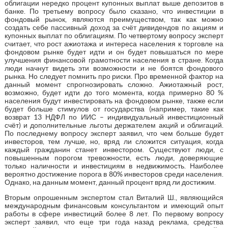
облигации нередко процент купонных выплат выше депозитов в
банке. По третьему вопросу было сказано, что инвестиции в
фондовый рынок, являются преимуществом, так как можно
создать себе пассивный доход за счёт дивидендов по акциям и
купонных выплат по облигациям. По четвертому вопросу эксперт
считает, что рост ажиотажа и интереса населения к торговле на
фондовом рынке будет идти и он будет повышаться по мере
улучшения финансовой грамотности населения в стране. Когда
люди начнут видеть эти возможности и не боятся фондового
рынка. Но следует помнить про риски. Про временной фактор на
данный момент спрогнозировать сложно. Ажиотажный рост,
возможно, будет идти до того момента, когда примерно 80 %
населения будут инвестировать на фондовом рынке, также если
будет больше стимулов от государства (например, такие как
возврат 13 НДФЛ по ИИС – индивидуальный инвестиционный
счёт) и дополнительные льготы держателем акций и облигаций.
По последнему вопросу эксперт заявил, что чем больше будет
инвесторов, тем лучше, но, вряд ли сложится ситуация, когда
каждый гражданин станет инвестором. Существуют люди, с
повышенным порогом тревожности, есть люди, доверяющие
только наличности и инвестициям в недвижимость. Наиболее
вероятно достижение порога в 80% инвесторов среди населения.
Однако, на данным момент, данный процент вряд ли достижим.
Вторым опрошенным экспертом стал Виталий Ш., являющийся
международным финансовым консультантом и имеющий опыт
работы в сфере инвестиций более 8 лет. По первому вопросу
эксперт заявил, что еще три года назад реклама, средства