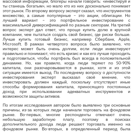
массовой информации, блогеры начали говорить: «инвестируй и
ты станешь богатым», но мало кто из них досконально понимает
этот рынок. По второму вопросу эксперт сказал, что инструментов
множество, а самые популярные – это акции, облигации. Но
лучший вариант – это портфельное инвестирование с
максимальной диверсификацией по разным секторам. На третий
вопрос эксперт дал ответ, что проще купить долю в крупной
компании, чем пытаться создать свой бизнес, где риски больше.
Лучше купить готовый бизнес, например Сбербанк, Apple,
Microsoft. В рамках четвертого вопроса было заявлено, что
интерес может быть очень долгим, если люди инвестируют
правильно и понимают, что есть кризис и как его лучше проходить
и подготовиться, чтобы портфель был всегда в положительной
динамике. Но, как правило, когда люди теряют по 50-90%
капитала, они разочаровываются в рынках, хотя и из этой
ситуации имеется выход. По последнему вопросу о доступности
инвестирования эксперт высказал своё мнение, что
инвестировать должен каждый, поскольку отсутствуют иные
способы формирования капитала, приносящего постоянных
доход при использовании адекватных инструментов и
возможности защиты активов.
По итогам исследования автором было выявлено три основные
причины, из-за которых люди начинали торговать на фондовом
рынке. Во-первых, многие респонденты отмечают очень
небольшую заработную плату, поэтому в поисках
дополнительного дохода люди решают торговать именно на
фондовом рынке. Во-вторых, в определенный период была