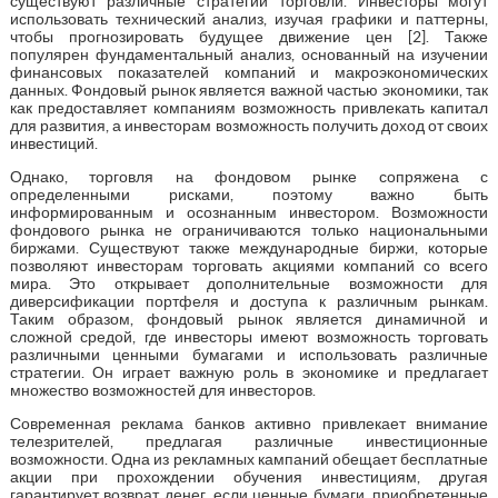
существуют различные стратегии торговли. Инвесторы могут
использовать технический анализ, изучая графики и паттерны,
чтобы прогнозировать будущее движение цен [2]. Также
популярен фундаментальный анализ, основанный на изучении
финансовых показателей компаний и макроэкономических
данных. Фондовый рынок является важной частью экономики, так
как предоставляет компаниям возможность привлекать капитал
для развития, а инвесторам возможность получить доход от своих
инвестиций.
Однако, торговля на фондовом рынке сопряжена с
определенными рисками, поэтому важно быть
информированным и осознанным инвестором. Возможности
фондового рынка не ограничиваются только национальными
биржами. Существуют также международные биржи, которые
позволяют инвесторам торговать акциями компаний со всего
мира. Это открывает дополнительные возможности для
диверсификации портфеля и доступа к различным рынкам.
Таким образом, фондовый рынок является динамичной и
сложной средой, где инвесторы имеют возможность торговать
различными ценными бумагами и использовать различные
стратегии. Он играет важную роль в экономике и предлагает
множество возможностей для инвесторов.
Современная реклама банков активно привлекает внимание
телезрителей, предлагая различные инвестиционные
возможности. Одна из рекламных кампаний обещает бесплатные
акции при прохождении обучения инвестициям, другая
гарантирует возврат денег, если ценные бумаги, приобретенные