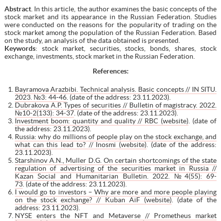
Abstract
. In this article, the author examines the basic concepts of the
stock market and its appearance in the Russian Federation. Studies
were conducted on the reasons for the popularity of trading on the
stock market among the population of the Russian Federation. Based
on the study, an analysis of the data obtained is presented.
Keywords
: stock market, securities, stocks, bonds, shares, stock
exchange, investments, stock market in the Russian Federation.
References:
Bayramova Arazbibi. Technical analysis. Basic concepts // IN SITU.
2023. №3: 44-46
. (date of the address: 23.11.2023).
Dubrakova A.P. Types of securities // Bulletin of magistracy. 2022.
№10-2(133): 34-37
. (date of the address: 23.11.2023).
Investment boom: quantity and quality // RBC (website)
. (date of
the address: 23.11.2023).
Russia: why do millions of people play on the stock exchange, and
what can this lead to? // Inosmi (website)
. (date of the address:
23.11.2023).
Starshinov A.N., Muller D.G. On certain shortcomings of the state
regulation of advertising of the securities market in Russia //
Kazan Social and Humanitarian Bulletin. 2022. №4(55): 69-
73
. (date of the address: 23.11.2023).
I would go to investors – Why are more and more people playing
on the stock exchange? // Kuban AiF (website)
. (date of the
address: 23.11.2023).
NYSE enters the NFT and Metaverse // Prometheus market