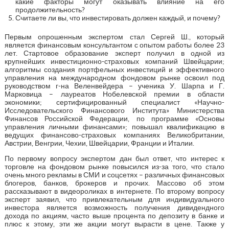
какие факторы могут оказывать влияние на его
продолжительность?
Считаете ли вы, что инвестировать должен каждый, и почему?
Первым опрошенным экспертом стал Сергей Ш., который
является финансовым консультантом с опытом работы более 23
лет. Стартовое образование эксперт получил в одной из
крупнейших инвестиционно-страховых компаний Швейцарии;
алгоритмы создания портфельных инвестиций и эффективного
управления на международном фондовом рынке освоил под
руководством г-на Веленвейдера – ученика У. Шарпа и Г.
Марковица – лауреатов Нобелевской премии в области
экономики; сертифицированный специалист «Научно-
Исследовательского Финансового Института» Министерства
Финансов Российской Федерации, по программе «Основы
управления личными финансами»; повышал квалификацию в
ведущих финансово-страховых компаниях Великобритании,
Австрии, Венгрии, Чехии, Швейцарии, Франции и Италии.
По первому вопросу экспертом дан был ответ, что интерес к
торговле на фондовом рынке повысился из-за того, что стало
очень много рекламы в СМИ и соцсетях – различных финансовых
блогеров, банков, брокеров и прочих. Массово об этом
рассказывают в видеороликах в интернете. По второму вопросу
эксперт заявил, что привлекательным для индивидуального
инвестора является возможность получения дивидендного
дохода по акциям, часто выше процента по депозиту в банке и
плюс к этому, эти же акции могут вырасти в цене. Также у